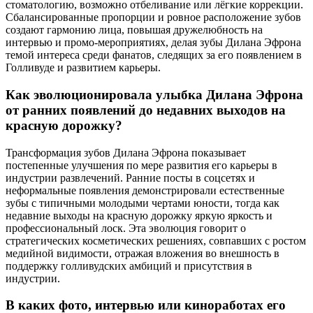
стоматологию, возможно отбеливание или лёгкие коррекции.
Сбалансированные пропорции и ровное расположение зубов
создают гармонию лица, повышая дружелюбность на
интервью и промо-мероприятиях, делая зубы Дилана Эфрона
темой интереса среди фанатов, следящих за его появлением в
Голливуде и развитием карьеры.
Как эволюционировала улыбка Дилана Эфрона
от ранних появлений до недавних выходов на
красную дорожку?
Трансформация зубов Дилана Эфрона показывает
постепенные улучшения по мере развития его карьеры в
индустрии развлечений. Ранние посты в соцсетях и
неформальные появления демонстрировали естественные
зубы с типичными молодыми чертами юности, тогда как
недавние выходы на красную дорожку яркую яркость и
профессиональный лоск. Эта эволюция говорит о
стратегических косметических решениях, совпавших с ростом
медийной видимости, отражая вложения во внешность в
поддержку голливудских амбиций и присутствия в
индустрии.
В каких фото, интервью или киноработах его