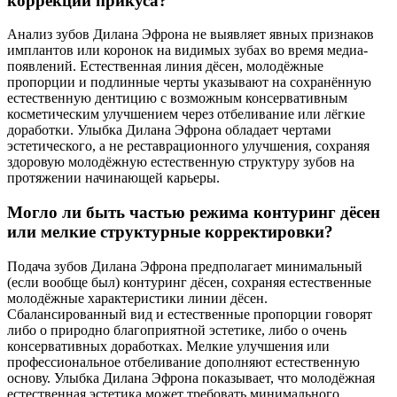
коррекции прикуса?
Анализ зубов Дилана Эфрона не выявляет явных признаков
имплантов или коронок на видимых зубах во время медиа-
появлений. Естественная линия дёсен, молодёжные
пропорции и подлинные черты указывают на сохранённую
естественную дентицию с возможным консервативным
косметическим улучшением через отбеливание или лёгкие
доработки. Улыбка Дилана Эфрона обладает чертами
эстетического, а не реставрационного улучшения, сохраняя
здоровую молодёжную естественную структуру зубов на
протяжении начинающей карьеры.
Могло ли быть частью режима контуринг дёсен
или мелкие структурные корректировки?
Подача зубов Дилана Эфрона предполагает минимальный
(если вообще был) контуринг дёсен, сохраняя естественные
молодёжные характеристики линии дёсен.
Сбалансированный вид и естественные пропорции говорят
либо о природно благоприятной эстетике, либо о очень
консервативных доработках. Мелкие улучшения или
профессиональное отбеливание дополняют естественную
основу. Улыбка Дилана Эфрона показывает, что молодёжная
естественная эстетика может требовать минимального