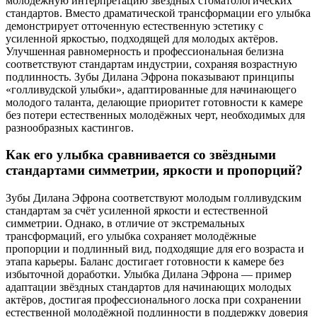
молодёжную интерпретацию звёздных стоматологических
стандартов. Вместо драматической трансформации его улыбка
демонстрирует отточенную естественную эстетику с
усиленной яркостью, подходящей для молодых актёров.
Улучшенная равномерность и профессиональная белизна
соответствуют стандартам индустрии, сохраняя возрастную
подлинность. Зубы Дилана Эфрона показывают принципы
«голливудской улыбки», адаптированные для начинающего
молодого таланта, делающие приоритет готовности к камере
без потери естественных молодёжных черт, необходимых для
разнообразных кастингов.
Как его улыбка сравнивается со звёздными
стандартами симметрии, яркости и пропорций?
Зубы Дилана Эфрона соответствуют молодым голливудским
стандартам за счёт усиленной яркости и естественной
симметрии. Однако, в отличие от экстремальных
трансформаций, его улыбка сохраняет молодёжные
пропорции и подлинный вид, подходящие для его возраста и
этапа карьеры. Баланс достигает готовности к камере без
избыточной доработки. Улыбка Дилана Эфрона — пример
адаптации звёздных стандартов для начинающих молодых
актёров, достигая профессионального лоска при сохранении
естественной молодёжной подлинности в поддержку доверия