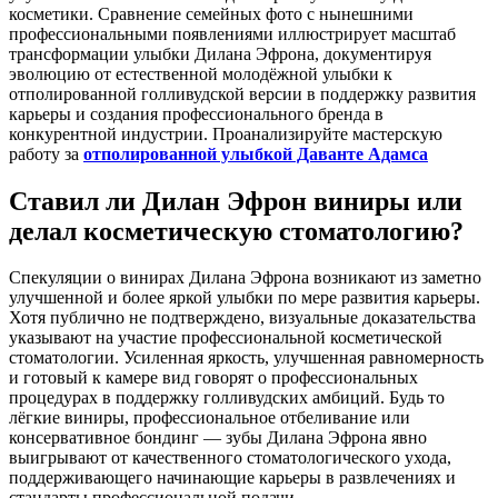
косметики. Сравнение семейных фото с нынешними
профессиональными появлениями иллюстрирует масштаб
трансформации улыбки Дилана Эфрона, документируя
эволюцию от естественной молодёжной улыбки к
отполированной голливудской версии в поддержку развития
карьеры и создания профессионального бренда в
конкурентной индустрии. Проанализируйте мастерскую
работу за
отполированной улыбкой Даванте Адамса
Ставил ли Дилан Эфрон виниры или
делал косметическую стоматологию?
Спекуляции о винирах Дилана Эфрона возникают из заметно
улучшенной и более яркой улыбки по мере развития карьеры.
Хотя публично не подтверждено, визуальные доказательства
указывают на участие профессиональной косметической
стоматологии. Усиленная яркость, улучшенная равномерность
и готовый к камере вид говорят о профессиональных
процедурах в поддержку голливудских амбиций. Будь то
лёгкие виниры, профессиональное отбеливание или
консервативное бондинг — зубы Дилана Эфрона явно
выигрывают от качественного стоматологического ухода,
поддерживающего начинающие карьеры в развлечениях и
стандарты профессиональной подачи.