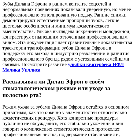
Зубы Дилана Эфрона в раннем контенте соцсетей и
неформальных появлениях показывали уверенную, но менее
профессионально отполированную подачу. Ранние снимки
демонстрируют естественные пропорции зубов, лёгкие
цветовые особенности и минимум косметического
вмешательства. Улыбка выглядела искренней и молодёжной,
контрастируя с нынешним отточенным профессиональным
видом. Эта документация даёт сравнительные доказательства
траектории трансформации зубов Дилана Эфрона в
поддержку его выхода в индустрию развлечений и развития
профессионального бренда рядом с устоявшими семейными
связями. Посмотрите развитие
улыбки квотербека НФЛ
Малика Уиллиса
Рассказывал ли Дилан Эфрон о своём
стоматологическом режиме или уходе за
полостью рта?
Режим ухода за зубами Дилана Эфрона остаётся в основном
приватным, как это обычно у знаменитостей относительно
косметических процедур. Хотя конкретные процедуры
публично не обсуждались, его стабильно ухоженный вид
говорит о комплексных стоматологических протоколах:
профессиональная чистка, поддержание отбеливания и,