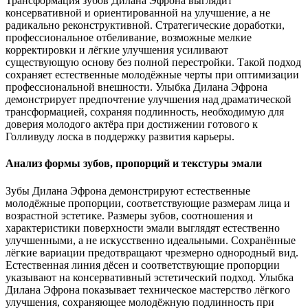
Трансформация зубов Дилана Эфрона выглядит
консервативной и ориентированной на улучшение, а не
радикально реконструктивной. Стратегические доработки,
профессиональное отбеливание, возможные мелкие
корректировки и лёгкие улучшения усиливают
существующую основу без полной перестройки. Такой подход
сохраняет естественные молодёжные черты при оптимизации
профессиональной внешности. Улыбка Дилана Эфрона
демонстрирует предпочтение улучшения над драматической
трансформацией, сохраняя подлинность, необходимую для
доверия молодого актёра при достижении готового к
Голливуду лоска в поддержку развития карьеры.
Анализ формы зубов, пропорций и текстуры эмали
Зубы Дилана Эфрона демонстрируют естественные
молодёжные пропорции, соответствующие размерам лица и
возрастной эстетике. Размеры зубов, соотношения и
характеристики поверхности эмали выглядят естественно
улучшенными, а не искусственно идеальными. Сохранённые
лёгкие вариации предотвращают чрезмерно однородный вид.
Естественная линия дёсен и соответствующие пропорции
указывают на консервативный эстетический подход. Улыбка
Дилана Эфрона показывает техническое мастерство лёгкого
улучшения, сохраняющее молодёжную подлинность при