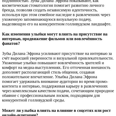
подлинностью. Зубы Дилана Эфрона показывают, как
косметическая стоматология помогает развитию личного
бренда, позволяя создать независимую идентичность,
используя при этом семейное наследие в развлечениях через
ухоженную запоминающуюся визуальную подачу,
выделяющую его на конкурентном голливудском ландшафте.
Как изменения улыбки могут влиять на присутствие на
интервью, продвижение фильмов или вовлечённость
фанатов?
Зубы Дилана Эфрона усиливают присутствие на интервью за
счёт выросшей уверенности и визуальной привлекательности.
Ухоженные улыбки повышают вовлечённость зрителей и
комфорт на медиа-выступлениях. Его отточенная внешность
дополняет располагающий стиль общения, создавая
положительное впечатление. Улыбка Дилана Эфрона
помогает удерживать внимание аудитории во время промо-
контента и интервью, поддерживая карьеру в развлечениях
через комплексным качеством подачи, сочетающим природное
обаяние с профессиональным лоском, подходящим для
конкурентной голливудской среды.
Может ли улыбка влиять на влияние в соцсетях или рост
онлайн-аудитории?