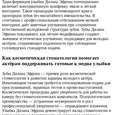
Трансформация улыбки Дилана Эфрона потенциально
включает консервативную шлифовку эмали и лёгкий
контуринг. Такие процедуры оптимизируют края и
пропорции зубов без масштабного вмешательства. В
сочетании с профессиональным отбеливанием мелкий
контуринг даёт заметные улучшения при сохранении
естественной молодёжной структуры зубов. Зубы Дилана
Эфрона показывают, как лёгкие модификации создают
значимое эстетическое улучшение, подходящее для молодых
актёров, сохраняющих подлинность при соблюдении
голливудских стандартов подачи.
Как косметическая стоматология помогает
актёрам поддерживать готовые к медиа улыбки
Зубы Дилана Эфрона — пример роли косметической
стоматологии в развитии карьеры молодого актёра.
Начинающим талантам требуется отполированная подача для
прослушиваний, экранных тестов и промо-выступлений.
Косметические процедуры дают уверенность для работы на
камеру без стоматологических комплексов. Психологические
преимущества — устранение неуверенности и рост
профессиональной уверенности — оправдывают вложения.
Улыбка Дилана Эфрона демонстрирует вклад стоматологии в