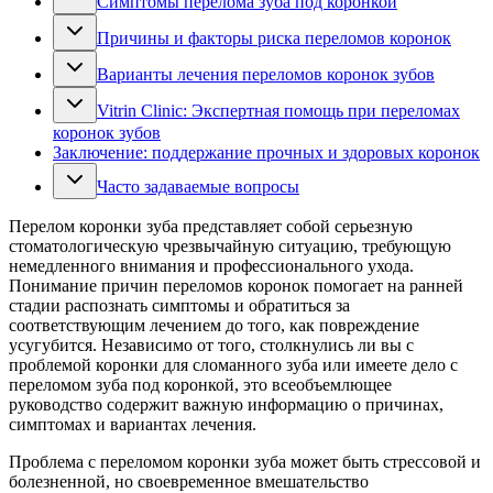
Симптомы перелома зуба под коронкой
Причины и факторы риска переломов коронок
Варианты лечения переломов коронок зубов
Vitrin Clinic: Экспертная помощь при переломах
коронок зубов
Заключение: поддержание прочных и здоровых коронок
Часто задаваемые вопросы
Перелом коронки зуба представляет собой серьезную
стоматологическую чрезвычайную ситуацию, требующую
немедленного внимания и профессионального ухода.
Понимание причин переломов коронок помогает на ранней
стадии распознать симптомы и обратиться за
соответствующим лечением до того, как повреждение
усугубится. Независимо от того, столкнулись ли вы с
проблемой коронки для сломанного зуба или имеете дело с
переломом зуба под коронкой, это всеобъемлющее
руководство содержит важную информацию о причинах,
симптомах и вариантах лечения.
Проблема с переломом коронки зуба может быть стрессовой и
болезненной, но своевременное вмешательство