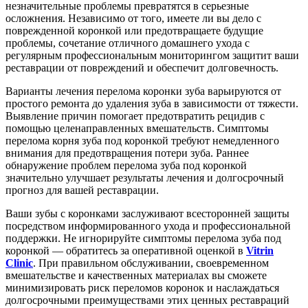
незначительные проблемы превратятся в серьезные
осложнения. Независимо от того, имеете ли вы дело с
поврежденной коронкой или предотвращаете будущие
проблемы, сочетание отличного домашнего ухода с
регулярным профессиональным мониторингом защитит ваши
реставрации от повреждений и обеспечит долговечность.
Варианты лечения перелома коронки зуба варьируются от
простого ремонта до удаления зуба в зависимости от тяжести.
Выявление причин помогает предотвратить рецидив с
помощью целенаправленных вмешательств. Симптомы
перелома корня зуба под коронкой требуют немедленного
внимания для предотвращения потери зуба. Раннее
обнаружение проблем перелома зуба под коронкой
значительно улучшает результаты лечения и долгосрочный
прогноз для вашей реставрации.
Ваши зубы с коронками заслуживают всесторонней защиты
посредством информированного ухода и профессиональной
поддержки. Не игнорируйте симптомы перелома зуба под
коронкой — обратитесь за оперативной оценкой в
Vitrin
Clinic
. При правильном обслуживании, своевременном
вмешательстве и качественных материалах вы сможете
минимизировать риск переломов коронок и наслаждаться
долгосрочными преимуществами этих ценных реставраций