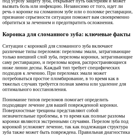
под угрозу защиту зуба, открывает путь бактериям и может
вызвать боль или инфекцию. Независимо от того, идет ли
речь о коронке на сломанном зубе или о поломке реставрации,
признание серьезности ситуации поможет вам своевременно
обратиться за лечением и предотвратить осложнения.
Коронка для сломанного зуба: ключевые факты
Ситуации с коронкой для сломанного зуба включают
различные типы переломов: переломы эмали, затрагивающие
только внешний слой зуба, переломы коронки, затрагивающие
саму реставрацию, и переломы корня, распространяющиеся
ниже линии десны. Каждый тип требует специфических
подходов к лечению. При переломах эмали может
потребоваться простое пломбирование, в то время как в
тяжелых случаях требуется полная замена или удаление для
оптимального восстановления.
Понимание типов переломов помогает определить
подходящее лечение для вашей поврежденной коронки.
Поверхностные трещины представляют собой
незначительные проблемы, в то время как полные разломы
коронки являются экстренными случаями. Перелом зуба под
коронкой усложняет лечение, так как подлежащая структура
зуба также может быть повреждена. Правильная диагностика