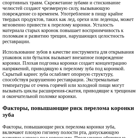
спортивных травм. Скрежетание зубами и стискивание
челюстей создают чрезмерную силу, вызывающую
повреждение со временем. Употребление в пищу крайне
твердых продуктов, таких как лед, орехи или леденцы, может
мгновенно привести к перелому коронки. Усталость
материала старых коронок повышает восприимчивость к
поломкам и развитию трещин, нарушающих целостность
реставрации.
Использование зубов в качестве инструмента для открывания
упаковок или бутылок вызывает внезапное повреждение
коронки. Плохая подгонка коронки создает концентрацию
напряжений, приводящую к перелому зуба под коронкой.
Скрытый кариес зуба ослабляет опорную структуру,
способствуя разрушению реставрации. Экстремальные
температуры от очень горячей или холодной пищи могут
вызывать циклы расширения-сжатия, приводящие к трещинам
и окончательной поломке коронки.
Факторы, повышающие риск перелома коронки
зуба
Факторы, повышающие риск перелома коронки зуба,
включают плохую гигиену полости рта, допускающую
развитие кариеса под коронками. Предыдущие обширные