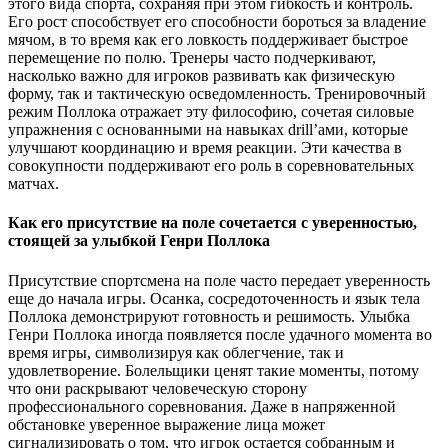
этого вида спорта, сохраняя при этом гибкость и контроль.
Его рост способствует его способности бороться за владение
мячом, в то время как его ловкость поддерживает быстрое
перемещение по полю. Тренеры часто подчеркивают,
насколько важно для игроков развивать как физическую
форму, так и тактическую осведомленность. Тренировочный
режим Поллока отражает эту философию, сочетая силовые
упражнения с основанными на навыках drill’ами, которые
улучшают координацию и время реакции. Эти качества в
совокупности поддерживают его роль в соревновательных
матчах.
Как его присутствие на поле сочетается с уверенностью,
стоящей за улыбкой Генри Поллока
Присутствие спортсмена на поле часто передает уверенность
еще до начала игры. Осанка, сосредоточенность и язык тела
Поллока демонстрируют готовность и решимость. Улыбка
Генри Поллока иногда появляется после удачного момента во
время игры, символизируя как облегчение, так и
удовлетворение. Болельщики ценят такие моменты, потому
что они раскрывают человеческую сторону
профессионального соревнования. Даже в напряженной
обстановке уверенное выражение лица может
сигнализировать о том, что игрок остается собранным и