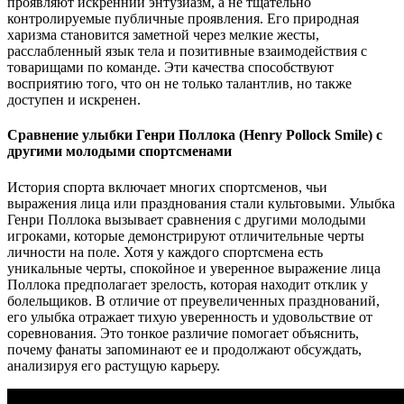
проявляют искренний энтузиазм, а не тщательно
контролируемые публичные проявления. Его природная
харизма становится заметной через мелкие жесты,
расслабленный язык тела и позитивные взаимодействия с
товарищами по команде. Эти качества способствуют
восприятию того, что он не только талантлив, но также
доступен и искренен.
Сравнение улыбки Генри Поллока (Henry Pollock Smile) с
другими молодыми спортсменами
История спорта включает многих спортсменов, чьи
выражения лица или празднования стали культовыми. Улыбка
Генри Поллока вызывает сравнения с другими молодыми
игроками, которые демонстрируют отличительные черты
личности на поле. Хотя у каждого спортсмена есть
уникальные черты, спокойное и уверенное выражение лица
Поллока предполагает зрелость, которая находит отклик у
болельщиков. В отличие от преувеличенных празднований,
его улыбка отражает тихую уверенность и удовольствие от
соревнования. Это тонкое различие помогает объяснить,
почему фанаты запоминают ее и продолжают обсуждать,
анализируя его растущую карьеру.