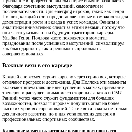
Признание в профессиональном спорте обычно развивается
благодаря сочетанию выступлений, самоотдачи и
последовательности. Для emerging игроков, таких как Генри
Поллок, каждый сезон предоставляет новые возможности для
демонстрации роста и вклада в успех команды. Фанаты и
аналитики внимательно следят за этими вехами, потому что
они часто указывают на будущую траекторию карьеры.
Улыбка Генри Поллока часто появляется в моменты
празднования после успешных выступлений, символизируя
как благодарность, так и решимость продолжать
совершенствоваться.
Важные вехи в его карьере
Каждый спортсмен строит карьеру через серию вех, которые
отмечают прогресс и достижения. Для Поллока эти моменты
включают впечатляющие выступления в матчах, признание
тренеров и растущее внимание со стороны фанатов и СМИ.
Ранний успех часто служит фундаментом для больших
возможностей, позволяя игрокам получить опыт на более
высоких уровнях соревнований. Такие вехи важны не только
для личного развития, но и для установления доверия в
профессиональных спортивных сообществах.
Ключевые моменты, которые помогли построить его