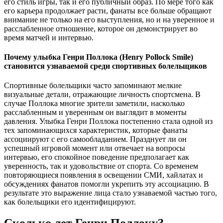
его стиль игры, так и его публичный образ. По мере того как
его карьера продолжает расти, фанаты все больше обращают
внимание не только на его выступления, но и на уверенное и
расслабленное отношение, которое он демонстрирует во
время матчей и интервью.
Почему улыбка Генри Поллока (Henry Pollock Smile)
становится узнаваемой среди спортивных болельщиков
Спортивные болельщики часто запоминают мелкие
визуальные детали, отражающие личность спортсмена. В
случае Поллока многие зрители заметили, насколько
расслабленным и уверенным он выглядит в моменты
давления. Улыбка Генри Поллока постепенно стала одной из
тех запоминающихся характеристик, которые фанаты
ассоциируют с его самообладанием. Празднует ли он
успешный игровой момент или отвечает на вопросы
интервью, его спокойное поведение предполагает как
уверенность, так и удовольствие от спорта. Со временем
повторяющиеся появления в освещении СМИ, хайлатах и
обсуждениях фанатов помогли укрепить эту ассоциацию. В
результате это выражение лица стало узнаваемой частью того,
как болельщики его идентифицируют.