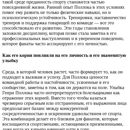
такой среде преданность спорту становится частью
повседневной жизни. Ранний опыт Поллока в этих условиях
помог ему развить не только физические навыки, но и
психологическую устойчивость. Тренировки, наставничество
тренеров и поддержка товарищей по команде — все это
способствовало его развитию. Эти годы становления
заложили дисциплину, которая позже стала заметна в его
профессиональных выступлениях и в уверенном поведении,
которое фанаты часто ассоциируют с его личностью.
Как его корни повлияли на его личность и его знаменитую
улыбку
Среда, в которой человек растет, часто формирует то, как он
подходит к вызовам и успеху. Для Поллока ценности
командной работы и настойчивости, усвоенные в его
сообществе, заметны в том, как он держится на поле. Улыбка
Генри Поллока часто интерпретируется болельщиками как
отражение этих корней. Вместо того чтобы казаться
чрезмерно серьезным или отстраненным, его выражения лица
предполагают баланс между конкурентной
сосредоточенностью и искренним удовольствием от спорта.
Эта комбинация делает его близким для фанатов, которые
восхищаются спортсменами, остающимися приземленными,
даже когда их карьера начинает идти в гору.