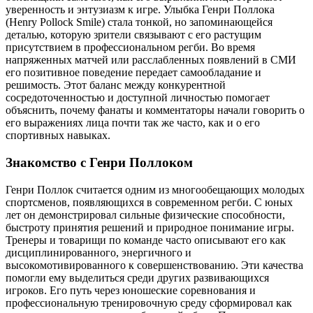
уверенность и энтузиазм к игре. Улыбка Генри Поллока
(Henry Pollock Smile) стала тонкой, но запоминающейся
деталью, которую зрители связывают с его растущим
присутствием в профессиональном регби. Во время
напряженных матчей или расслабленных появлений в СМИ
его позитивное поведение передает самообладание и
решимость. Этот баланс между конкурентной
сосредоточенностью и доступной личностью помогает
объяснить, почему фанаты и комментаторы начали говорить о
его выражениях лица почти так же часто, как и о его
спортивных навыках.
Знакомство с Генри Поллоком
Генри Поллок считается одним из многообещающих молодых
спортсменов, появляющихся в современном регби. С юных
лет он демонстрировал сильные физические способности,
быстроту принятия решений и природное понимание игры.
Тренеры и товарищи по команде часто описывают его как
дисциплинированного, энергичного и
высокомотивированного к совершенствованию. Эти качества
помогли ему выделиться среди других развивающихся
игроков. Его путь через юношеские соревнования и
профессиональную тренировочную среду сформировал как