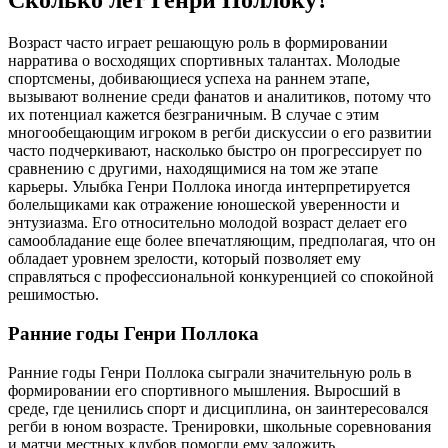
Сколько лет Генри Поллоку?
Возраст часто играет решающую роль в формировании
нарратива о восходящих спортивных талантах. Молодые
спортсмены, добивающиеся успеха на раннем этапе,
вызывают волнение среди фанатов и аналитиков, потому что
их потенциал кажется безграничным. В случае с этим
многообещающим игроком в регби дискуссии о его развитии
часто подчеркивают, насколько быстро он прогрессирует по
сравнению с другими, находящимися на том же этапе
карьеры. Улыбка Генри Поллока иногда интерпретируется
болельщиками как отражение юношеской уверенности и
энтузиазма. Его относительно молодой возраст делает его
самообладание еще более впечатляющим, предполагая, что он
обладает уровнем зрелости, который позволяет ему
справляться с профессиональной конкуренцией со спокойной
решимостью.
Ранние годы Генри Поллока
Ранние годы Генри Поллока сыграли значительную роль в
формировании его спортивного мышления. Выросший в
среде, где ценились спорт и дисциплина, он заинтересовался
регби в юном возрасте. Тренировки, школьные соревнования
и матчи местных клубов помогли ему заложить