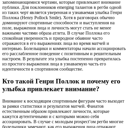
запоминающимися чертами, которые привлекают внимание
публики. Для поклонников emerging талантов в регби одной
из таких черт является уверенная и узнаваемая улыбка Генри
Поллока (Henry Pollock Smile). Хотя в разговорах обычно
доминируют спортивные способности и выступления на
поле, выражения лица и личность могут стать не менее
важными частями образа атлета. В случае Поллока его
спокойная уверенность и природное обаяние часто
отражаются в его выражениях лица во время матчей и
интервью. Болельщики и комментаторы начали ассоциировать
его расслабленное поведение с позитивным и решительным
настроем. В результате эта улыбка постепенно превратилась
из простого выражения лица в узнаваемую часть его
идентичности в спортивном сообществе.
Кто такой Генри Поллок и почему его
улыбка привлекает внимание?
Внимание к восходящим спортивным фигурам часто выходит
за рамки статистики и результатов матчей. Фанатов
естественным образом привлекают личности, которые
кажутся аутентичными и с которыми можно себя
ассоциировать. В случае с молодым prospect’ом регби многие
болельщики замечают, как его выражения лица отражают