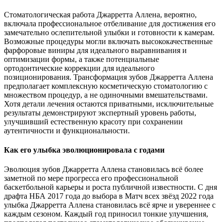
Стоматологическая работа Джарретта Аллена, вероятно,
включала профессиональное отбеливание для достижения его
замечательно ослепительной улыбки и готовности к камерам.
Возможные процедуры могли включать высококачественные
фарфоровые виниры для идеального выравнивания и
оптимизации формы, а также потенциальные
ортодонтические коррекции для идеального
позиционирования. Трансформация зубов Джарретта Аллена
предполагает комплексную косметическую стоматологию с
множеством процедур, а не одиночными вмешательствами.
Хотя детали лечения остаются приватными, исключительные
результаты демонстрируют экспертный уровень работы,
улучшивший естественную красоту при сохранении
аутентичности и функциональности.
Как его улыбка эволюционировала с годами
Эволюция зубов Джарретта Аллена становилась всё более
заметной по мере прогресса его профессиональной
баскетбольной карьеры и роста публичной известности. С дня
драфта НБА 2017 года до выбора в Матч всех звёзд 2022 года
улыбка Джарретта Аллена становилась всё ярче и увереннее с
каждым сезоном. Каждый год приносил тонкие улучшения,