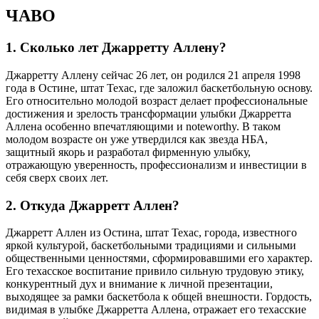
ЧАВО
1. Сколько лет Джарретту Аллену?
Джарретту Аллену сейчас 26 лет, он родился 21 апреля 1998
года в Остине, штат Техас, где заложил баскетбольную основу.
Его относительно молодой возраст делает профессиональные
достижения и зрелость трансформации улыбки Джарретта
Аллена особенно впечатляющими и noteworthy. В таком
молодом возрасте он уже утвердился как звезда НБА,
защитный якорь и разработал фирменную улыбку,
отражающую уверенность, профессионализм и инвестиции в
себя сверх своих лет.
2. Откуда Джарретт Аллен?
Джарретт Аллен из Остина, штат Техас, города, известного
яркой культурой, баскетбольными традициями и сильными
общественными ценностями, сформировавшими его характер.
Его техасское воспитание привило сильную трудовую этику,
конкурентный дух и внимание к личной презентации,
выходящее за рамки баскетбола к общей внешности. Гордость,
видимая в улыбке Джарретта Аллена, отражает его техасские