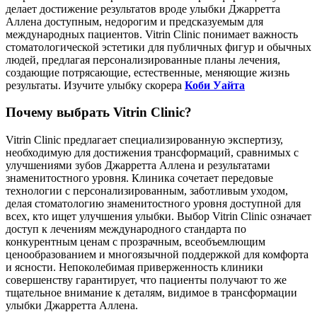
делает достижение результатов вроде улыбки Джарретта
Аллена доступным, недорогим и предсказуемым для
международных пациентов. Vitrin Clinic понимает важность
стоматологической эстетики для публичных фигур и обычных
людей, предлагая персонализированные планы лечения,
создающие потрясающие, естественные, меняющие жизнь
результаты. Изучите улыбку скорера
Коби Уайта
Почему выбрать Vitrin Clinic?
Vitrin Clinic предлагает специализированную экспертизу,
необходимую для достижения трансформаций, сравнимых с
улучшениями зубов Джарретта Аллена и результатами
знаменитостного уровня. Клиника сочетает передовые
технологии с персонализированным, заботливым уходом,
делая стоматологию знаменитостного уровня доступной для
всех, кто ищет улучшения улыбки. Выбор Vitrin Clinic означает
доступ к лечениям международного стандарта по
конкурентным ценам с прозрачным, всеобъемлющим
ценообразованием и многоязычной поддержкой для комфорта
и ясности. Непоколебимая приверженность клиники
совершенству гарантирует, что пациенты получают то же
тщательное внимание к деталям, видимое в трансформации
улыбки Джарретта Аллена.