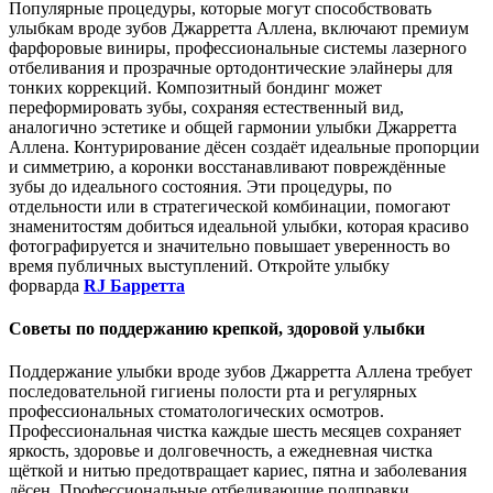
Популярные процедуры, которые могут способствовать
улыбкам вроде зубов Джарретта Аллена, включают премиум
фарфоровые виниры, профессиональные системы лазерного
отбеливания и прозрачные ортодонтические элайнеры для
тонких коррекций. Композитный бондинг может
переформировать зубы, сохраняя естественный вид,
аналогично эстетике и общей гармонии улыбки Джарретта
Аллена. Контурирование дёсен создаёт идеальные пропорции
и симметрию, а коронки восстанавливают повреждённые
зубы до идеального состояния. Эти процедуры, по
отдельности или в стратегической комбинации, помогают
знаменитостям добиться идеальной улыбки, которая красиво
фотографируется и значительно повышает уверенность во
время публичных выступлений. Откройте улыбку
форварда
RJ Барретта
Советы по поддержанию крепкой, здоровой улыбки
Поддержание улыбки вроде зубов Джарретта Аллена требует
последовательной гигиены полости рта и регулярных
профессиональных стоматологических осмотров.
Профессиональная чистка каждые шесть месяцев сохраняет
яркость, здоровье и долговечность, а ежедневная чистка
щёткой и нитью предотвращает кариес, пятна и заболевания
дёсен. Профессиональные отбеливающие подправки