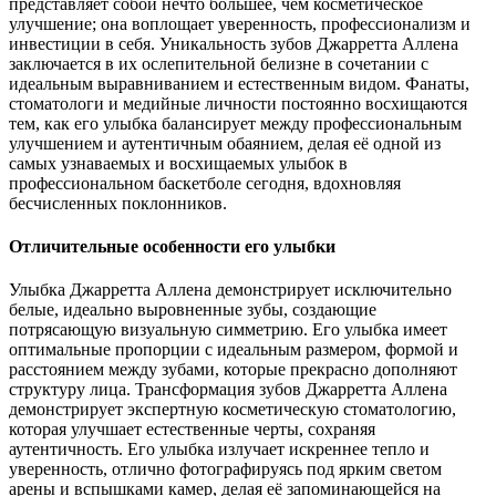
представляет собой нечто большее, чем косметическое
улучшение; она воплощает уверенность, профессионализм и
инвестиции в себя. Уникальность зубов Джарретта Аллена
заключается в их ослепительной белизне в сочетании с
идеальным выравниванием и естественным видом. Фанаты,
стоматологи и медийные личности постоянно восхищаются
тем, как его улыбка балансирует между профессиональным
улучшением и аутентичным обаянием, делая её одной из
самых узнаваемых и восхищаемых улыбок в
профессиональном баскетболе сегодня, вдохновляя
бесчисленных поклонников.
Отличительные особенности его улыбки
Улыбка Джарретта Аллена демонстрирует исключительно
белые, идеально выровненные зубы, создающие
потрясающую визуальную симметрию. Его улыбка имеет
оптимальные пропорции с идеальным размером, формой и
расстоянием между зубами, которые прекрасно дополняют
структуру лица. Трансформация зубов Джарретта Аллена
демонстрирует экспертную косметическую стоматологию,
которая улучшает естественные черты, сохраняя
аутентичность. Его улыбка излучает искреннее тепло и
уверенность, отлично фотографируясь под ярким светом
арены и вспышками камер, делая её запоминающейся на