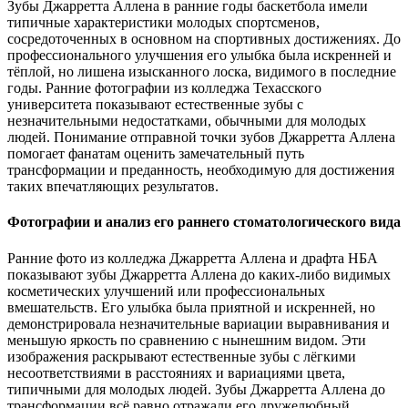
Зубы Джарретта Аллена в ранние годы баскетбола имели
типичные характеристики молодых спортсменов,
сосредоточенных в основном на спортивных достижениях. До
профессионального улучшения его улыбка была искренней и
тёплой, но лишена изысканного лоска, видимого в последние
годы. Ранние фотографии из колледжа Техасского
университета показывают естественные зубы с
незначительными недостатками, обычными для молодых
людей. Понимание отправной точки зубов Джарретта Аллена
помогает фанатам оценить замечательный путь
трансформации и преданность, необходимую для достижения
таких впечатляющих результатов.
Фотографии и анализ его раннего стоматологического вида
Ранние фото из колледжа Джарретта Аллена и драфта НБА
показывают зубы Джарретта Аллена до каких-либо видимых
косметических улучшений или профессиональных
вмешательств. Его улыбка была приятной и искренней, но
демонстрировала незначительные вариации выравнивания и
меньшую яркость по сравнению с нынешним видом. Эти
изображения раскрывают естественные зубы с лёгкими
несоответствиями в расстояниях и вариациями цвета,
типичными для молодых людей. Зубы Джарретта Аллена до
трансформации всё равно отражали его дружелюбный