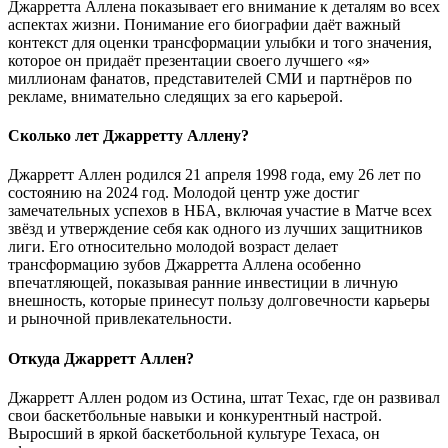
Джарретта Аллена показывает его внимание к деталям во всех
аспектах жизни. Понимание его биографии даёт важный
контекст для оценки трансформации улыбки и того значения,
которое он придаёт презентации своего лучшего «я»
миллионам фанатов, представителей СМИ и партнёров по
рекламе, внимательно следящих за его карьерой.
Сколько лет Джарретту Аллену?
Джарретт Аллен родился 21 апреля 1998 года, ему 26 лет по
состоянию на 2024 год. Молодой центр уже достиг
замечательных успехов в НБА, включая участие в Матче всех
звёзд и утверждение себя как одного из лучших защитников
лиги. Его относительно молодой возраст делает
трансформацию зубов Джарретта Аллена особенно
впечатляющей, показывая ранние инвестиции в личную
внешность, которые принесут пользу долговечности карьеры
и рыночной привлекательности.
Откуда Джарретт Аллен?
Джарретт Аллен родом из Остина, штат Техас, где он развивал
свои баскетбольные навыки и конкурентный настрой.
Выросший в яркой баскетбольной культуре Техаса, он