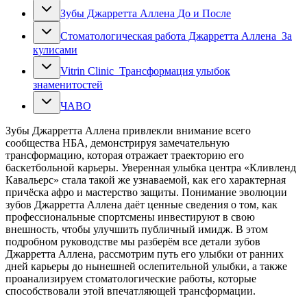
Зубы Джарретта Аллена До и После
Стоматологическая работа Джарретта Аллена За
кулисами
Vitrin Clinic Трансформация улыбок
знаменитостей
ЧАВО
Зубы Джарретта Аллена привлекли внимание всего
сообщества НБА, демонстрируя замечательную
трансформацию, которая отражает траекторию его
баскетбольной карьеры. Уверенная улыбка центра «Кливленд
Кавальерс» стала такой же узнаваемой, как его характерная
причёска афро и мастерство защиты. Понимание эволюции
зубов Джарретта Аллена даёт ценные сведения о том, как
профессиональные спортсмены инвестируют в свою
внешность, чтобы улучшить публичный имидж. В этом
подробном руководстве мы разберём все детали зубов
Джарретта Аллена, рассмотрим путь его улыбки от ранних
дней карьеры до нынешней ослепительной улыбки, а также
проанализируем стоматологические работы, которые
способствовали этой впечатляющей трансформации.