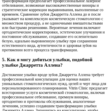
трансформация предполагает профессиональное лазерное
отбеливание, возможные высококачественные виниры и
стратегические коррекции выравнивания, выполненные со
временем. Сравнение зубов Джарретта Аллена до и после
указывает на комплексную косметическую стоматологию с
множеством процедур, а не одиночными вмешательствами
или быстрыми решениями. Вероятные лечения включают
ортодонтические корректировки, эстетические улучшения и
постоянное обслуживание, создавшие его ослепительно
белую, идеально выровненную улыбку при сохранении
естественного вида, аутентичности и здоровья зубов на
протяжении всего процесса трансформации.
5. Как я могу добиться улыбки, подобной
улыбке Джарретта Аллена?
Достижение улыбки вроде зубов Джарретта Аллена требует
профессиональной консультации для оценки ваших
уникальных стоматологических нужд, целей и черт лица для
персонализированного планирования. Vitrin Clinic предлагает
всесторонние услуги косметической стоматологии, включая
профессиональное отбеливание, премиум виниры,
ортодонтию и протоколы обслуживания, аналогичные
лечениям, успешно создавшим трансформацию улыбки
Джарретта Аллена. Запишитесь на консультацию, чтобы