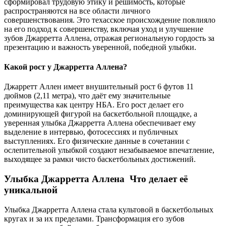
сформировал трудовую этику и решимость, которые
распространяются на все области личного
совершенствования. Это техасское происхождение повлияло
на его подход к совершенству, включая уход и улучшение
зубов Джарретта Аллена, отражая региональную гордость за
презентацию и важность уверенной, победной улыбки.
Какой рост у Джарретта Аллена?
Джарретт Аллен имеет внушительный рост 6 футов 11
дюймов (2,11 метра), что даёт ему значительные
преимущества как центру НБА. Его рост делает его
доминирующей фигурой на баскетбольной площадке, а
уверенная улыбка Джарретта Аллена обеспечивает ему
выделение в интервью, фотосессиях и публичных
выступлениях. Его физические данные в сочетании с
ослепительной улыбкой создают незабываемое впечатление,
выходящее за рамки чисто баскетбольных достижений.
Улыбка Джарретта Аллена Что делает её
уникальной
Улыбка Джарретта Аллена стала культовой в баскетбольных
кругах и за их пределами. Трансформация его зубов