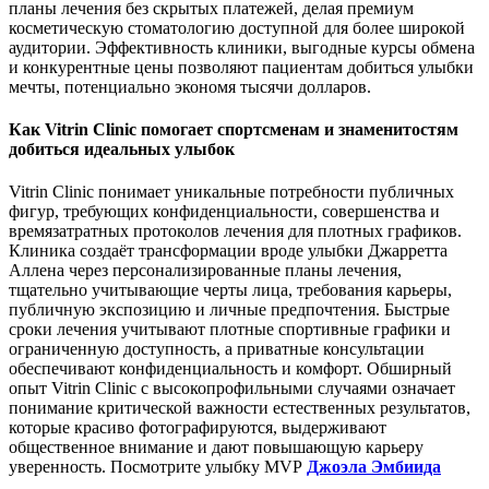
планы лечения без скрытых платежей, делая премиум
косметическую стоматологию доступной для более широкой
аудитории. Эффективность клиники, выгодные курсы обмена
и конкурентные цены позволяют пациентам добиться улыбки
мечты, потенциально экономя тысячи долларов.
Как Vitrin Clinic помогает спортсменам и знаменитостям
добиться идеальных улыбок
Vitrin Clinic понимает уникальные потребности публичных
фигур, требующих конфиденциальности, совершенства и
времязатратных протоколов лечения для плотных графиков.
Клиника создаёт трансформации вроде улыбки Джарретта
Аллена через персонализированные планы лечения,
тщательно учитывающие черты лица, требования карьеры,
публичную экспозицию и личные предпочтения. Быстрые
сроки лечения учитывают плотные спортивные графики и
ограниченную доступность, а приватные консультации
обеспечивают конфиденциальность и комфорт. Обширный
опыт Vitrin Clinic с высокопрофильными случаями означает
понимание критической важности естественных результатов,
которые красиво фотографируются, выдерживают
общественное внимание и дают повышающую карьеру
уверенность. Посмотрите улыбку MVP
Джоэла Эмбиида