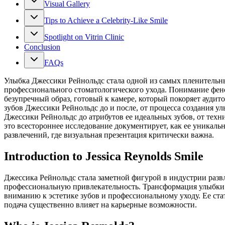
Visual Gallery
Tips to Achieve a Celebrity-Like Smile
Spotlight on Vitrin Clinic
Conclusion
FAQs
Улыбка Джессики Рейнольдс стала одной из самых пленительны
профессионального стоматологического ухода. Понимание фен
безупречный образ, готовый к камере, который покоряет ауди
зубов Джессики Рейнольдс до и после, от процесса создания 
Джессики Рейнольдс до атрибутов ее идеальных зубов, от техн
это всестороннее исследование документирует, как ее уникал
развлечений, где визуальная презентация критически важна.
Introduction to Jessica Reynolds Smile
Джессика Рейнольдс стала заметной фигурой в индустрии разв
профессиональную привлекательность. Трансформация улыбки 
вниманию к эстетике зубов и профессиональному уходу. Ее ста
подача существенно влияет на карьерные возможности.