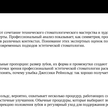
сочетание технического стоматологического мастерства и худож
рты. Профессиональный анализ показывает, как симметрия, про
 различных контекстах. Понимание этих экспертных оценок помо
современных подходов эстетической стоматологии.
льные пропорции: размер зубов, их форма и промежутки создаю
точки зрения профессиональной эстетической стоматологии раск
понять, почему улыбка Джессики Рейнольдс так хорошо получае
нольдс, вероятно, охватывает несколько процедур, работающих
е частичные улучшения. Обычные процедуры, которые выбирают 
оррекцию положения зубов и регулярный уход для поддержания 