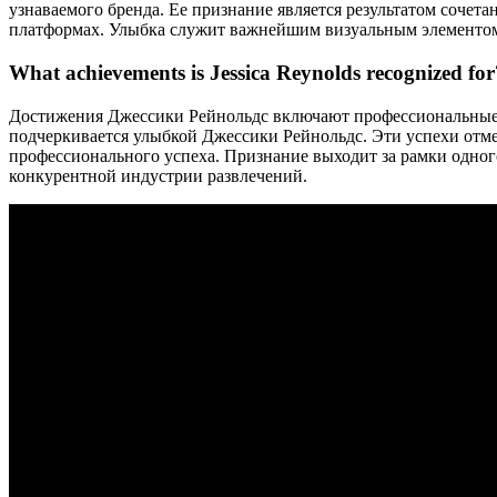
узнаваемого бренда. Ее признание является результатом сочет
платформах. Улыбка служит важнейшим визуальным элементом 
What achievements is Jessica Reynolds recognized for
Достижения Джессики Рейнольдс включают профессиональные в
подчеркивается улыбкой Джессики Рейнольдс. Эти успехи отме
профессионального успеха. Признание выходит за рамки одног
конкурентной индустрии развлечений.