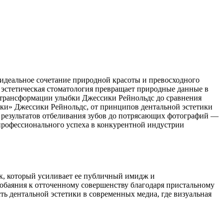
 идеальное сочетание природной красоты и превосходного
 эстетическая стоматология превращает природные данные в
и трансформации улыбки Джессики Рейнольдс до сравнения
бки» Джессики Рейнольдс, от принципов дентальной эстетики
от результатов отбеливания зубов до потрясающих фотографий —
 профессионального успеха в конкурентной индустрии
ак, который усиливает ее публичный имидж и
обаяния к отточенному совершенству благодаря пристальному
ть дентальной эстетики в современных медиа, где визуальная