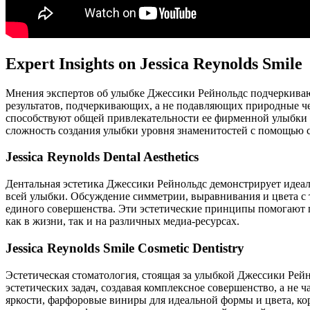
Expert Insights on Jessica Reynolds Smile
Мнения экспертов об улыбке Джессики Рейнольдс подчеркивают 
результатов, подчеркивающих, а не подавляющих природные че
способствуют общей привлекательности ее фирменной улыбки в
сложность создания улыбки уровня знаменитостей с помощью 
Jessica Reynolds Dental Aesthetics
Дентальная эстетика Джессики Рейнольдс демонстрирует идеа
всей улыбки. Обсуждение симметрии, выравнивания и цвета с 
единого совершенства. Эти эстетические принципы помогают 
как в жизни, так и на различных медиа-ресурсах.
Jessica Reynolds Smile Cosmetic Dentistry
Эстетическая стоматология, стоящая за улыбкой Джессики Рей
эстетических задач, создавая комплексное совершенство, а н
яркости, фарфоровые виниры для идеальной формы и цвета, к