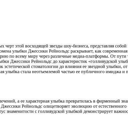
х черт этой восходящей звезды шоу-бизнеса, представляя собой
омена улыбки Джессики Рейнольдс раскрывает, как современная
торию по всему миру через различные медиа-платформы. От пут
улыбки Джессики Рейнольдс до характеристик «голливудской улы
ик эстетической стоматологии до влияния ее звездной улыбки, 
ьная улыбка стала неотъемлемой частью ее публичного имиджа и
лечений, а ее характерная улыбка превратилась в фирменный зн
Джессики Рейнольдс олицетворяет эволюцию от естественного 
тус знаменитости с голливудской улыбкой демонстрирует важнос