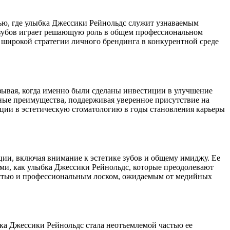
ью, где улыбка Джессики Рейнольдс служит узнаваемым
а зубов играет решающую роль в общем профессиональном
е широкой стратегии личного брендинга в конкурентной среде
азывая, когда именно были сделаны инвестиции в улучшение
чные преимущества, поддерживая уверенное присутствие на
иции в эстетическую стоматологию в годы становления карьеры
ции, включая внимание к эстетике зубов и общему имиджу. Ее
ами, как улыбка Джессики Рейнольдс, которые преодолевают
остью и профессиональным лоском, ожидаемым от медийных
бка Джессики Рейнольдс стала неотъемлемой частью ее