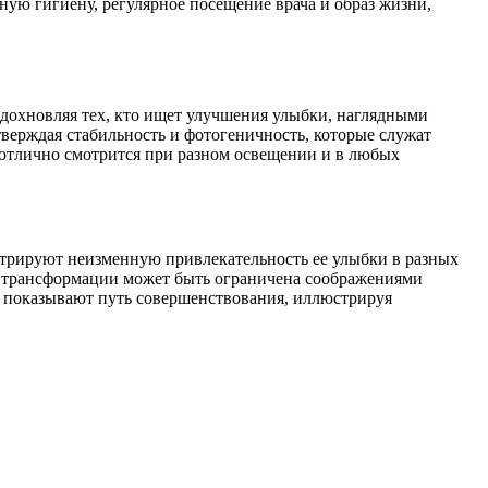
ую гигиену, регулярное посещение врача и образ жизни,
вдохновляя тех, кто ищет улучшения улыбки, наглядными
ерждая стабильность и фотогеничность, которые служат
 отлично смотрится при разном освещении и в любых
трируют неизменную привлекательность ее улыбки в разных
ия трансформации может быть ограничена соображениями
показывают путь совершенствования, иллюстрируя