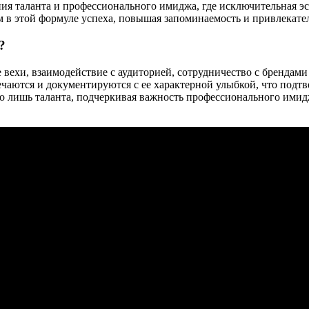
ания таланта и профессионального имиджа, где исключительная э
в этой формуле успеха, повышая запоминаемость и привлекател
?
ехи, взаимодействие с аудиторией, сотрудничество с брендами
чаются и документируются с ее характерной улыбкой, что подтв
о лишь таланта, подчеркивая важность профессионального имид