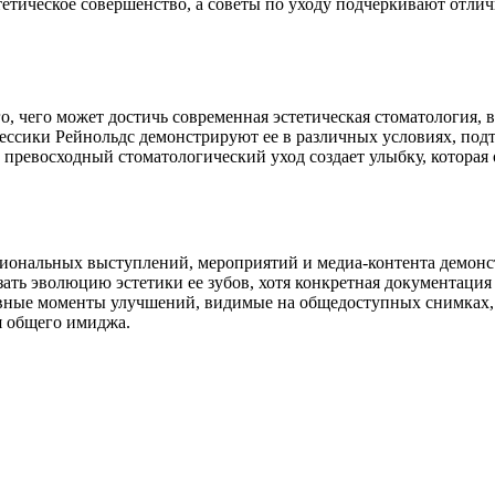
тическое совершенство, а советы по уходу подчеркивают отличн
, чего может достичь современная эстетическая стоматология, 
ики Рейнольдс демонстрируют ее в различных условиях, подтв
превосходный стоматологический уход создает улыбку, которая
иональных выступлений, мероприятий и медиа-контента демонс
азать эволюцию эстетики ее зубов, хотя конкретная документац
ные моменты улучшений, видимые на общедоступных снимках, 
я общего имиджа.