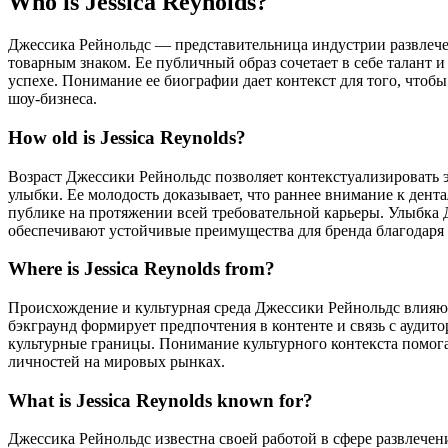
Who is Jessica Reynolds?
Джессика Рейнольдс — представительница индустрии развлече
товарным знаком. Ее публичный образ сочетает в себе талант
успехе. Понимание ее биографии дает контекст для того, чтоб
шоу-бизнеса.
How old is Jessica Reynolds?
Возраст Джессики Рейнольдс позволяет контекстуализировать 
улыбки. Ее молодость доказывает, что раннее внимание к дент
публике на протяжении всей требовательной карьеры. Улыбка 
обеспечивают устойчивые преимущества для бренда благодаря
Where is Jessica Reynolds from?
Происхождение и культурная среда Джессики Рейнольдс влияют
бэкграунд формирует предпочтения в контенте и связь с ауди
культурные границы. Понимание культурного контекста помог
личностей на мировых рынках.
What is Jessica Reynolds known for?
Джессика Рейнольдс известна своей работой в сфере развлечен