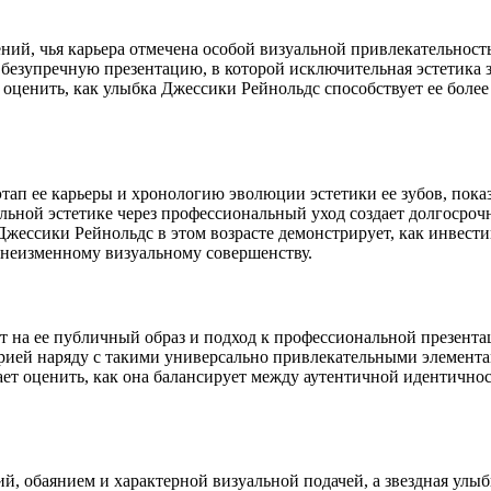
ний, чья карьера отмечена особой визуальной привлекательност
 и безупречную презентацию, в которой исключительная эстетик
ы оценить, как улыбка Джессики Рейнольдс способствует ее боле
этап ее карьеры и хронологию эволюции эстетики ее зубов, пок
альной эстетике через профессиональный уход создает долгосро
Джессики Рейнольдс в этом возрасте демонстрирует, как инвест
 неизменному визуальному совершенству.
 на ее публичный образ и подход к профессиональной презента
торией наряду с такими универсально привлекательными элемент
ает оценить, как она балансирует между аутентичной идентичн
ий, обаянием и характерной визуальной подачей, а звездная улы