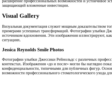
расширение профессиональных возможностей и устойчивое эсте
защищающий вложенные инвестиции.
Visual Gallery
Визуальная документация служит мощным доказательством того
примерами успешных трансформаций. Фотографии улыбки Джесс
источником вдохновения. Эти изображения иллюстрируют, как 
ситуациях.
Jessica Reynolds Smile Photos
Фотографии улыбки Джессики Рейнольдс с различных професс
контекстах. Изображения «до и после» могли бы наглядно пок
конфиденциальности, типичными для публичных фигур. Основ
возможности профессионального стоматологического ухода дл