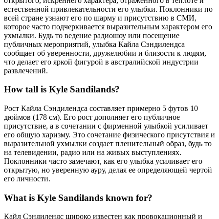
открытого, искреннего характера, отраженного в теплоте и
естественной привлекательности его улыбки. Поклонники по
всей стране узнают его по шарму и присутствию в СМИ,
которое часто подчеркивается выразительным характером его
ухмылки. Будь то ведение радиошоу или посещение
публичных мероприятий, улыбка Кайла Сэндилендса
сообщает об уверенности, дружелюбии и близости к людям,
что делает его яркой фигурой в австралийской индустрии
развлечений.
How tall is Kyle Sandilands?
Рост Кайла Сэндилендса составляет примерно 5 футов 10
дюймов (178 см). Его рост дополняет его публичное
присутствие, а в сочетании с фирменной улыбкой усиливает
его общую харизму. Это сочетание физического присутствия и
выразительной ухмылки создает пленительный образ, будь то
на телевидении, радио или на живых выступлениях.
Поклонники часто замечают, как его улыбка усиливает его
открытую, но уверенную ауру, делая ее определяющей чертой
его личности.
What is Kyle Sandilands known for?
Кайл Сэндилендс широко известен как провокационный и