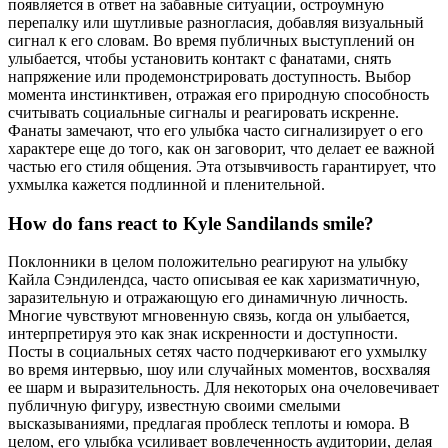
появляется в ответ на забавные ситуации, остроумную
перепалку или шутливые разногласия, добавляя визуальный
сигнал к его словам. Во время публичных выступлений он
улыбается, чтобы установить контакт с фанатами, снять
напряжение или продемонстрировать доступность. Выбор
момента инстинктивен, отражая его природную способность
считывать социальные сигналы и реагировать искренне.
Фанаты замечают, что его улыбка часто сигнализирует о его
характере еще до того, как он заговорит, что делает ее важной
частью его стиля общения. Эта отзывчивость гарантирует, что
ухмылка кажется подлинной и пленительной.
How do fans react to Kyle Sandilands smile?
Поклонники в целом положительно реагируют на улыбку
Кайла Сэндилендса, часто описывая ее как харизматичную,
заразительную и отражающую его динамичную личность.
Многие чувствуют мгновенную связь, когда он улыбается,
интерпретируя это как знак искренности и доступности.
Посты в социальных сетях часто подчеркивают его ухмылку
во время интервью, шоу или случайных моментов, восхваляя
ее шарм и выразительность. Для некоторых она очеловечивает
публичную фигуру, известную своими смелыми
высказываниями, предлагая проблеск теплоты и юмора. В
целом, его улыбка усиливает вовлеченность аудитории, делая