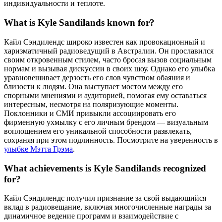
индивидуальности и теплоте.
What is Kyle Sandilands known for?
Кайл Сэндилендс широко известен как провокационный и
харизматичный радиоведущий в Австралии. Он прославился
своим откровенным стилем, часто бросая вызов социальным
нормам и вызывая дискуссии в своих шоу. Однако его улыбка
уравновешивает дерзость его слов чувством обаяния и
близости к людям. Она выступает мостом между его
спорными мнениями и аудиторией, помогая ему оставаться
интересным, несмотря на поляризующие моменты.
Поклонники и СМИ привыкли ассоциировать его
фирменную ухмылку с его личным брендом — визуальным
воплощением его уникальной способности развлекать,
сохраняя при этом подлинность.
Посмотрите на уверенность в
улыбке Мэтта Грэма
.
What achievements is Kyle Sandilands recognized
for?
Кайл Сэндилендс получил признание за свой выдающийся
вклад в радиовещание, включая многочисленные награды за
динамичное ведение программ и взаимодействие с