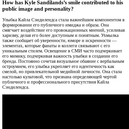
How has Kyle Sandilands’s smile contributed to his
public image and personality?
Улыбка Кайла Сэндилендса стала важнейшим компонентом в
формировании его публичного имиджа и образа. Она
смягчает воздействие его провокационных мнений, усиливая
харизму, делая его более доступным и понятным. Ухмылка
также сообщает об уверенности, юморе и искренности —
элементах, которые фанаты и коллеги связывают с его
уникальным стилем. Освещение в СМИ часто подчеркивает
его мимику, подчеркивая важность улыбки в создании его
бренда. Постоянно сочетая визуальное обаяние с вербальным
остроумием, его улыбка укрепляет его идентичность как
смелой, но привлекательной медийной личности. Она стала
настолько культовой, что признана определяющей чертой
публичного и профессионального присутствия Кайла
Сэндилендса.