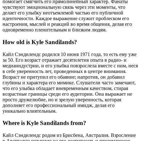
помогает смягчить его прямолинейный характер. Фанаты
чувствуют эмоциональную связь через эти моменты, что
делает его улыбку неотъемлемой частью его публичной
идентичности. Каждое выражение служит проблеском его
настроения, мыслей и реакций во время общения, делая его
одновременно пленительным и близким людям.
How old is Kyle Sandilands?
Кайл Сэндилендс родился 10 июня 1971 года, то есть ему уже
за 50. Его возраст отражает десятилетия опыта в радио- и
медиаиндустрии, и его улыбка повзрослела вместе с ним, неся
в себе уверенность лет, проведенных в центре внимания.
Возраст не притупил его обаяние; напротив, он добавил
глубины и характера его мимике. Слушатели часто замечают,
что его улыбка обладает вневременным качеством, стирая
возрастные границы среди его аудитории. Она выражает не
просто дружелюбие, но и зрелую уверенность, которая
дополняет его профессиональный имидж, делая его
уникально влиятельным.
Where is Kyle Sandilands from?
Кайл Сэндилендс родом из Брисбена, Австралия. Взросление
в Австралии повлияло на его доступность и приземленное