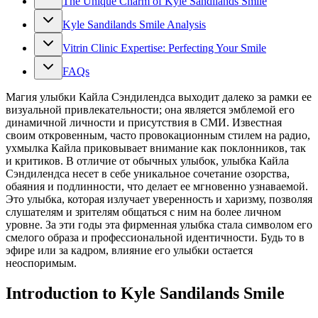
The Unique Charm of Kyle Sandilands Smile
Kyle Sandilands Smile Analysis
Vitrin Clinic Expertise: Perfecting Your Smile
FAQs
Магия улыбки Кайла Сэндилендса выходит далеко за рамки ее
визуальной привлекательности; она является эмблемой его
динамичной личности и присутствия в СМИ. Известная
своим откровенным, часто провокационным стилем на радио,
ухмылка Кайла приковывает внимание как поклонников, так
и критиков. В отличие от обычных улыбок, улыбка Кайла
Сэндилендса несет в себе уникальное сочетание озорства,
обаяния и подлинности, что делает ее мгновенно узнаваемой.
Это улыбка, которая излучает уверенность и харизму, позволяя
слушателям и зрителям общаться с ним на более личном
уровне. За эти годы эта фирменная улыбка стала символом его
смелого образа и профессиональной идентичности. Будь то в
эфире или за кадром, влияние его улыбки остается
неоспоримым.
Introduction to Kyle Sandilands Smile