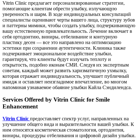
Vitrin Clinic предлагает персонализированные стратегии,
помогающие клиентам обрести улыбку, излучающую
уверенность и шарм. В ходе индивидуальных консультаций
специалисты оценивают черты вашего лица, структуру зубов
и паттерны мимики, чтобы создать улыбку, подчеркивающую
вашу естественную привлекательность. Лечение включает в
себя ортодонтию, виниры, отбеливание и контурную
пластику десен — все это направлено на оптимизацию
эстетики при сохранении аутентичности. Клиника также
подчеркивает эмоциональное воздействие улыбки,
гарантируя, что клиенты будут излучать теплоту и
открытость, подобно иконам СМИ. Следуя их экспертным
советам, каждый может развить харизматичную ухмылку,
которая отражает индивидуальность, улучшает публичный
имидж и оставляет неизгладимое впечатление, во многом
напоминая узнаваемое обаяние улыбки Кайла Сэндилендса.
Services Offered by Vitrin Clinic for Smile
Enhancement
Vitrin Clinic
предоставляет спектр услуг, направленных на
улучшение общего вида и выразительности вашей улыбки. К
ним относятся косметическая стоматология, ортодонтия,
виниры, процедуры отбеливания и цифровой дизайн улыбки.