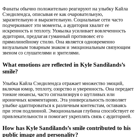
Фанаты обычно положительно реагируют на улыбку Кайла
Сэндилендса, описывая ее как очаровательную,
заразительную и выразительную. Социальные сети часто
подчеркивают эти моменты, а аудитория хвалит ее
искренность и теплоту. Ухмылка усиливает вовлеченность
аудитории, предлагая гуманный противовес его
прямолинейному стилю. Она является одновременно
визуальным товарным знаком и эмоциональным связующим
звеном со слушателями и зрителями.
What emotions are reflected in Kyle Sandilands’s
smile?
Улыбка Кайла Сэндилендса отражает множество эмоций,
включая юмор, теплоту, озорство и уверенность. Она передает
тонкие нюансы, часто сигнализируя о шутливых или
ироничных комментариях. Эта универсальность позволяет
улыбке адаптироваться к различным контекстам, оставаясь
при этом подлинной. Эмоциональная глубина способствует ее
привлекательности и помогает укреплять связь с аудиторией.
How has Kyle Sandilands’s smile contributed to his
public image and personality?