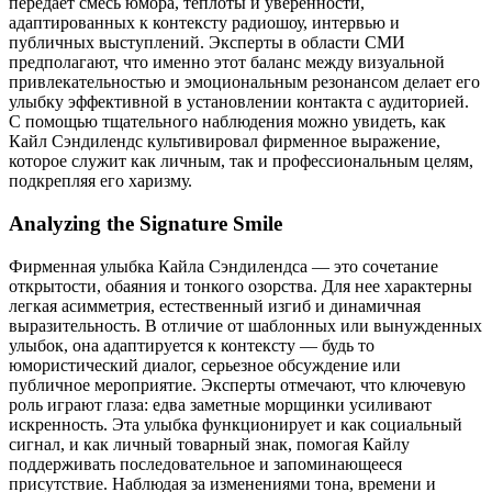
передает смесь юмора, теплоты и уверенности,
адаптированных к контексту радиошоу, интервью и
публичных выступлений. Эксперты в области СМИ
предполагают, что именно этот баланс между визуальной
привлекательностью и эмоциональным резонансом делает его
улыбку эффективной в установлении контакта с аудиторией.
С помощью тщательного наблюдения можно увидеть, как
Кайл Сэндилендс культивировал фирменное выражение,
которое служит как личным, так и профессиональным целям,
подкрепляя его харизму.
Analyzing the Signature Smile
Фирменная улыбка Кайла Сэндилендса — это сочетание
открытости, обаяния и тонкого озорства. Для нее характерны
легкая асимметрия, естественный изгиб и динамичная
выразительность. В отличие от шаблонных или вынужденных
улыбок, она адаптируется к контексту — будь то
юмористический диалог, серьезное обсуждение или
публичное мероприятие. Эксперты отмечают, что ключевую
роль играют глаза: едва заметные морщинки усиливают
искренность. Эта улыбка функционирует и как социальный
сигнал, и как личный товарный знак, помогая Кайлу
поддерживать последовательное и запоминающееся
присутствие. Наблюдая за изменениями тона, времени и