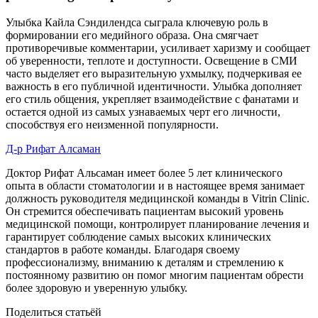
Улыбка Кайла Сэндилендса сыграла ключевую роль в
формировании его медийного образа. Она смягчает
противоречивые комментарии, усиливает харизму и сообщает
об уверенности, теплоте и доступности. Освещение в СМИ
часто выделяет его выразительную ухмылку, подчеркивая ее
важность в его публичной идентичности. Улыбка дополняет
его стиль общения, укрепляет взаимодействие с фанатами и
остается одной из самых узнаваемых черт его личности,
способствуя его неизменной популярности.
Д-р Рифат Алсаман
Доктор Рифат Альсаман имеет более 5 лет клинического
опыта в области стоматологии и в настоящее время занимает
должность руководителя медицинской команды в Vitrin Clinic.
Он стремится обеспечивать пациентам высокий уровень
медицинской помощи, контролирует планирование лечения и
гарантирует соблюдение самых высоких клинических
стандартов в работе команды. Благодаря своему
профессионализму, вниманию к деталям и стремлению к
постоянному развитию он помог многим пациентам обрести
более здоровую и уверенную улыбку.
Поделиться статьёй