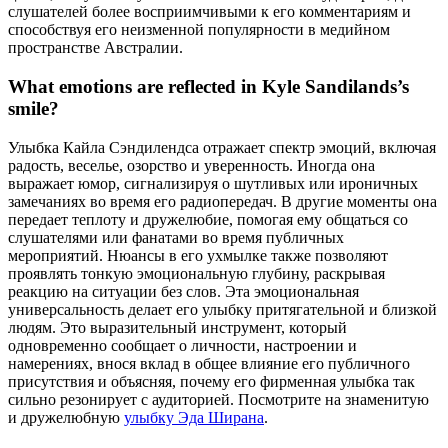
слушателей более восприимчивыми к его комментариям и
способствуя его неизменной популярности в медийном
пространстве Австралии.
What emotions are reflected in Kyle Sandilands’s
smile?
Улыбка Кайла Сэндилендса отражает спектр эмоций, включая
радость, веселье, озорство и уверенность. Иногда она
выражает юмор, сигнализируя о шутливых или ироничных
замечаниях во время его радиопередач. В другие моменты она
передает теплоту и дружелюбие, помогая ему общаться со
слушателями или фанатами во время публичных
мероприятий. Нюансы в его ухмылке также позволяют
проявлять тонкую эмоциональную глубину, раскрывая
реакцию на ситуации без слов. Эта эмоциональная
универсальность делает его улыбку притягательной и близкой
людям. Это выразительный инструмент, который
одновременно сообщает о личности, настроении и
намерениях, внося вклад в общее влияние его публичного
присутствия и объясняя, почему его фирменная улыбка так
сильно резонирует с аудиторией.
Посмотрите на знаменитую
и дружелюбную
улыбку Эда Ширана
.