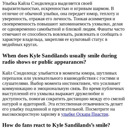
Улыбка Кайла Сэндилендса выделяется своей
выразительностью, искренностью и игривым шармом. В
отличие от обычной улыбки, она передает юмор, теплоту и
уверенность, отражая его личность. Тонкая асимметрия и
своевременность повышают запоминаемость ухмылки, делая
ее одновременно самобытной и близкой людям. Фанаты часто
отмечают ее способность вовлекать, развлекать и сообщать о
характере владельца, закрепляя ее культовый статус в
медийных кругах.
When does Kyle Sandilands usually smile during
radio shows or public appearances?
Кайл Сэндилендс улыбается в моменты юмора, шутливых
перепалок или увлекательного взаимодействия с гостями и
слушателями. Выбор момента инстинктивен, что усиливает
коммуникацию и эмоциональную связь. Во время публичных
выступлений его ухмылка выражает дружелюбие и
доступность, помогая сократить дистанцию между его смелой
натурой и аудиторией. Эта естественная отзывчивость делает
его улыбку подлинной и притягательной.
Посмотрите на
высокоскоростную харизму в
улыбке Оскара Пиастри
.
How do fans react to Kyle Sandilands’s smile?