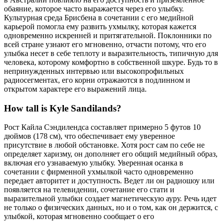
обаяние, которое часто выражается через его улыбку.
Культурная среда Брисбена в сочетании с его медийной
карьерой помогла ему развить ухмылку, которая кажется
одновременно искренней и притягательной. Поклонники по
всей стране узнают его мгновенно, отчасти потому, что его
улыбка несет в себе теплоту и выразительность, типичную для
человека, которому комфортно в собственной шкуре. Будь то в
непринужденных интервью или высокопрофильных
радиосегментах, его корни отражаются в подлинном и
открытом характере его выражений лица.
How tall is Kyle Sandilands?
Рост Кайла Сэндилендса составляет примерно 5 футов 10
дюймов (178 см), что обеспечивает ему уверенное
присутствие в любой обстановке. Хотя рост сам по себе не
определяет харизму, он дополняет его общий медийный образ,
включая его узнаваемую улыбку. Уверенная осанка в
сочетании с фирменной ухмылкой часто одновременно
передает авторитет и доступность. Ведет ли он радиошоу или
появляется на телевидении, сочетание его стати и
выразительной улыбки создает магнетическую ауру. Речь идет
не только о физических данных, но и о том, как он держится, с
улыбкой, которая мгновенно сообщает о его