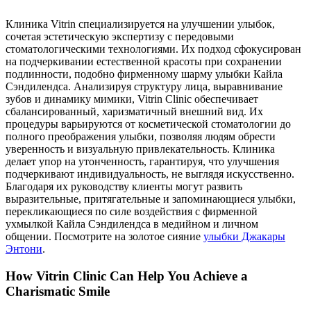
Клиника Vitrin специализируется на улучшении улыбок,
сочетая эстетическую экспертизу с передовыми
стоматологическими технологиями. Их подход сфокусирован
на подчеркивании естественной красоты при сохранении
подлинности, подобно фирменному шарму улыбки Кайла
Сэндилендса. Анализируя структуру лица, выравнивание
зубов и динамику мимики, Vitrin Clinic обеспечивает
сбалансированный, харизматичный внешний вид. Их
процедуры варьируются от косметической стоматологии до
полного преображения улыбки, позволяя людям обрести
уверенность и визуальную привлекательность. Клиника
делает упор на утонченность, гарантируя, что улучшения
подчеркивают индивидуальность, не выглядя искусственно.
Благодаря их руководству клиенты могут развить
выразительные, притягательные и запоминающиеся улыбки,
перекликающиеся по силе воздействия с фирменной
ухмылкой Кайла Сэндилендса в медийном и личном
общении.
Посмотрите на золотое сияние
улыбки Джакары
Энтони
.
How Vitrin Clinic Can Help You Achieve a
Charismatic Smile