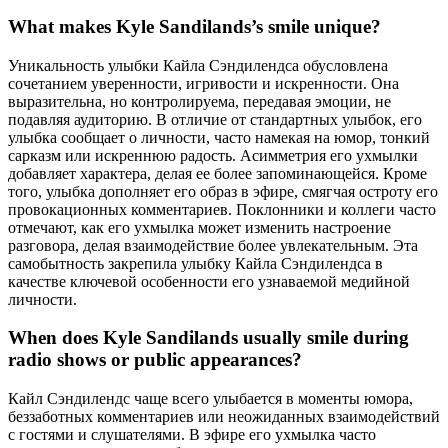
What makes Kyle Sandilands’s smile unique?
Уникальность улыбки Кайла Сэндилендса обусловлена
сочетанием уверенности, игривости и искренности. Она
выразительна, но контролируема, передавая эмоции, не
подавляя аудиторию. В отличие от стандартных улыбок, его
улыбка сообщает о личности, часто намекая на юмор, тонкий
сарказм или искреннюю радость. Асимметрия его ухмылки
добавляет характера, делая ее более запоминающейся. Кроме
того, улыбка дополняет его образ в эфире, смягчая остроту его
провокационных комментариев. Поклонники и коллеги часто
отмечают, как его ухмылка может изменить настроение
разговора, делая взаимодействие более увлекательным. Эта
самобытность закрепила улыбку Кайла Сэндилендса в
качестве ключевой особенности его узнаваемой медийной
личности.
When does Kyle Sandilands usually smile during
radio shows or public appearances?
Кайл Сэндилендс чаще всего улыбается в моменты юмора,
беззаботных комментариев или неожиданных взаимодействий
с гостями и слушателями. В эфире его ухмылка часто