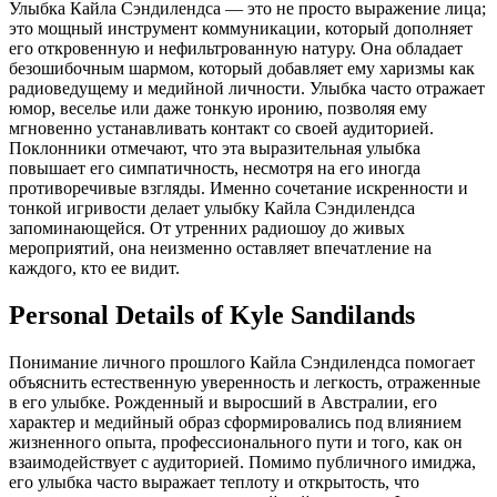
Улыбка Кайла Сэндилендса — это не просто выражение лица;
это мощный инструмент коммуникации, который дополняет
его откровенную и нефильтрованную натуру. Она обладает
безошибочным шармом, который добавляет ему харизмы как
радиоведущему и медийной личности. Улыбка часто отражает
юмор, веселье или даже тонкую иронию, позволяя ему
мгновенно устанавливать контакт со своей аудиторией.
Поклонники отмечают, что эта выразительная улыбка
повышает его симпатичность, несмотря на его иногда
противоречивые взгляды. Именно сочетание искренности и
тонкой игривости делает улыбку Кайла Сэндилендса
запоминающейся. От утренних радиошоу до живых
мероприятий, она неизменно оставляет впечатление на
каждого, кто ее видит.
Personal Details of Kyle Sandilands
Понимание личного прошлого Кайла Сэндилендса помогает
объяснить естественную уверенность и легкость, отраженные
в его улыбке. Рожденный и выросший в Австралии, его
характер и медийный образ сформировались под влиянием
жизненного опыта, профессионального пути и того, как он
взаимодействует с аудиторией. Помимо публичного имиджа,
его улыбка часто выражает теплоту и открытость, что