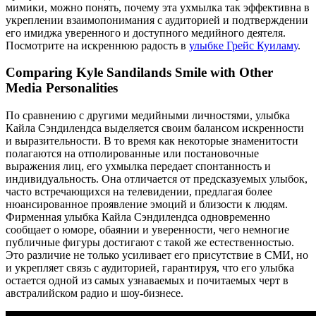
мимики, можно понять, почему эта ухмылка так эффективна в
укреплении взаимопонимания с аудиторией и подтверждении
его имиджа уверенного и доступного медийного деятеля.
Посмотрите на искреннюю радость в
улыбке Грейс Куиламу
.
Comparing Kyle Sandilands Smile with Other
Media Personalities
По сравнению с другими медийными личностями, улыбка
Кайла Сэндилендса выделяется своим балансом искренности
и выразительности. В то время как некоторые знаменитости
полагаются на отполированные или постановочные
выражения лиц, его ухмылка передает спонтанность и
индивидуальность. Она отличается от предсказуемых улыбок,
часто встречающихся на телевидении, предлагая более
нюансированное проявление эмоций и близости к людям.
Фирменная улыбка Кайла Сэндилендса одновременно
сообщает о юморе, обаянии и уверенности, чего немногие
публичные фигуры достигают с такой же естественностью.
Это различие не только усиливает его присутствие в СМИ, но
и укрепляет связь с аудиторией, гарантируя, что его улыбка
остается одной из самых узнаваемых и почитаемых черт в
австралийском радио и шоу-бизнесе.