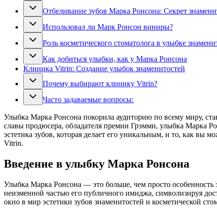
Отбеливание зубов Марка Ронсона: Секрет знамени
Использовал ли Марк Ронсон виниры?
Роль косметического стоматолога в улыбке знамени
Как добиться улыбки, как у Марка Ронсона
Клиника Vitrin: Создание улыбок знаменитостей
Почему выбирают клинику Vitrin?
Часто задаваемые вопросы:
Улыбка Марка Ронсона покорила аудиторию по всему миру, ста
славы продюсера, обладателя премии Грэмми, улыбка Марка Рон
эстетика зубов, которая делает его уникальным, и то, как вы
Vitrin.
Введение в улыбку Марка Ронсона
Улыбка Марка Ронсона — это больше, чем просто особенность зу
неизменной частью его публичного имиджа, символизируя дост
окно в мир эстетики зубов знаменитостей и косметической сто