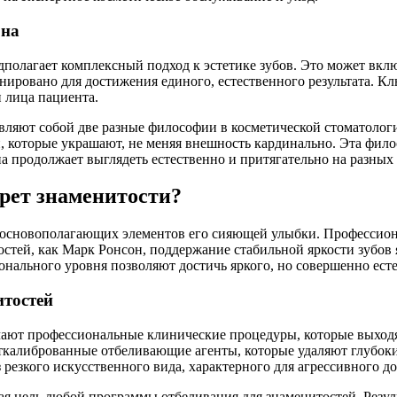
она
едполагает комплексный подход к эстетике зубов. Это может вк
ировано для достижения единого, естественного результата. К
 лица пациента.
вляют собой две разные философии в косметической стоматолог
 которые украшают, не меняя внешность кардинально. Эта филос
 продолжает выглядеть естественно и притягательно на разных 
рет знаменитости?
 основополагающих элементов его сияющей улыбки. Профессиона
остей, как Марк Ронсон, поддержание стабильной яркости зубов
нального уровня позволяют достичь яркого, но совершенно естес
итостей
чают профессиональные клинические процедуры, которые выходят
алиброванные отбеливающие агенты, которые удаляют глубокие 
з резкого искусственного вида, характерного для агрессивного 
ая цель любой программы отбеливания для знаменитостей. Резул