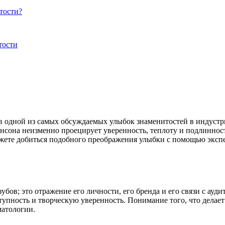
тости?
тости
в одной из самых обсуждаемых улыбок знаменитостей в индустр
сона неизменно проецирует уверенность, теплоту и подлинность
 можете добиться подобного преображения улыбки с помощью эксп
бов; это отражение его личности, его бренда и его связи с ауд
упность и творческую уверенность. Понимание того, что делает
матологии.