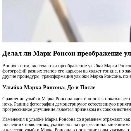
Делал ли Марк Ронсон преображение у
Вопрос о том, включало ли преображение улыбки Марка Ронсо
фотографий разных этапов его карьеры выявляет тонкие, но з
другие процедуры, трансформация улыбки Марка Ронсона, по-
Улыбка Марка Ронсона: До и После
Сравнение улыбки Марка Ронсона «до» и «после» показывает п
ночь. Ранние фотографии демонстрируют естественную приятн
прогрессивное улучшение является признаком высококачествен
Изменения в улыбке Марка Ронсона со временем отражают как 
последних появлениях, указывают на профессиональное вниман
и качество улыбки Марка Ронсона в последние годы указывают