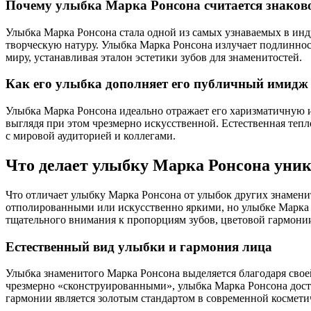
Почему улыбка Марка Ронсона считается знаков
Улыбка Марка Ронсона стала одной из самых узнаваемых в инду
творческую натуру. Улыбка Марка Ронсона излучает подлиннос
миру, устанавливая эталон эстетики зубов для знаменитостей.
Как его улыбка дополняет его публичный имидж
Улыбка Марка Ронсона идеально отражает его харизматичную и 
выглядя при этом чрезмерно искусственной. Естественная тепл
с мировой аудиторией и коллегами.
Что делает улыбку Марка Ронсона уни
Что отличает улыбку Марка Ронсона от улыбок других знаменит
отполированными или искусственно яркими, но улыбке Марка Р
тщательного внимания к пропорциям зубов, цветовой гармонии
Естественный вид улыбки и гармония лица
Улыбка знаменитого Марка Ронсона выделяется благодаря свое
чрезмерно «сконструированными», улыбка Марка Ронсона дости
гармонии является золотым стандартом в современной космети