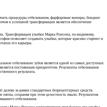
лючать процедуры отбеливания, фарфоровые виниры, бондинг
лючом к успешной трансформации является обеспечение
ии. Трансформация улыбки Марка Ронсона, по-видимому,
офия позволяет создавать улыбки, которые красиво стареют и
этапах его карьеры.
льное отбеливание зубов является одной из самых доступных
 является постоянным приоритетом. Результаты отбеливания
твенного результата.
 далеко за рамки стандартных безрецептурных средств.
пятна, сохраняя при этом целостность эмали. Результатом
домашнего отбеливания.
ьтаты Марка Ронсона иллюстрируют этот баланс: его улыбка