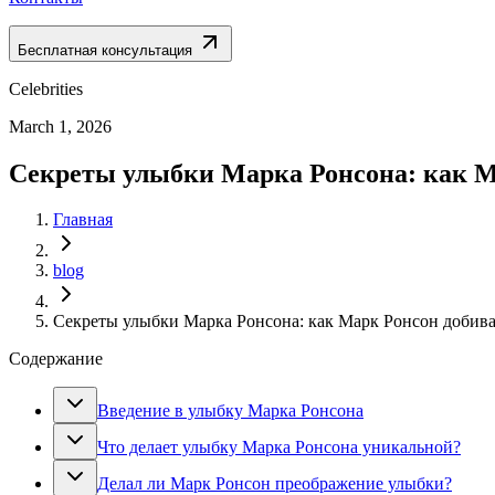
Бесплатная консультация
Celebrities
March 1, 2026
Секреты улыбки Марка Ронсона: как Мар
Главная
blog
Секреты улыбки Марка Ронсона: как Марк Ронсон добивае
Содержание
Введение в улыбку Марка Ронсона
Что делает улыбку Марка Ронсона уникальной?
Делал ли Марк Ронсон преображение улыбки?