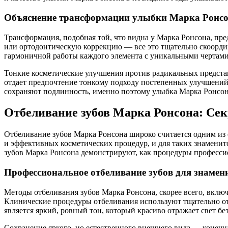
Объяснение трансформации улыбки Марка Ронс
Трансформация, подобная той, что видна у Марка Ронсона, пр
или ортодонтическую коррекцию — все это тщательно скоордин
гармоничной работы каждого элемента с уникальными чертами
Тонкие косметические улучшения против радикальных предста
отдает предпочтение тонкому подходу постепенных улучшений,
сохраняют подлинность, именно поэтому улыбка Марка Ронсона
Отбеливание зубов Марка Ронсона: Сек
Отбеливание зубов Марка Ронсона широко считается одним из
и эффективных косметических процедур, и для таких знаменит
зубов Марка Ронсона демонстрируют, как процедуры профессио
Профессиональное отбеливание зубов для знамен
Методы отбеливания зубов Марка Ронсона, скорее всего, вклю
Клинические процедуры отбеливания используют тщательно отк
является яркий, ровный тон, который красиво отражает свет бе
Сохранение яркого, но естественного внешнего вида — конечн