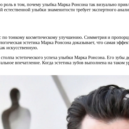
ю роль в том, почему улыбка Марка Ронсона так визуально прив
кой естественной улыбки знаменитости требует экспертного ана
сс по тонкому косметическому улучшению. Симметрия и пропорц
логическая эстетика Марка Ронсона доказывает, что самая эффек
как искусственную.
столпа эстетического успеха улыбки Марка Ронсона. Его зубы 
льное впечатление. Когда эстетика зубов выполнена на таком ур