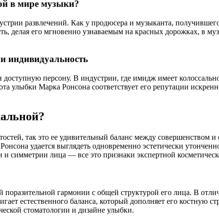
ой в мире музыки?
стрии развлечений. Как у продюсера и музыканта, получившего 
ть, делая его мгновенно узнаваемым на красных дорожках, в м
 и индивидуальность
доступную персону. В индустрии, где имидж имеет колоссальное 
ота улыбки Марка Ронсона соответствует его репутации искренн
кальной?
остей, так это ее удивительный баланс между совершенством и 
онсона удается выглядеть одновременно эстетически утонченной
 и симметрии лица — все это признаки экспертной косметическ
й поразительной гармонии с общей структурой его лица. В отли
гает естественного баланса, который дополняет его костную ст
ческой стоматологии и дизайне улыбки.