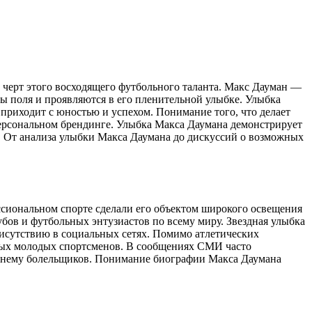
 черт этого восходящего футбольного таланта. Макс Дауман —
ы поля и проявляются в его пленительной улыбке. Улыбка
 приходит с юностью и успехом. Понимание того, что делает
персональном брендинге. Улыбка Макса Даумана демонстрирует
. От анализа улыбки Макса Даумана до дискуссий о возможных
сиональном спорте сделали его объектом широкого освещения
ов и футбольных энтузиастов по всему миру. Звездная улыбка
рисутствию в социальных сетях. Помимо атлетических
шных молодых спортсменов. В сообщениях СМИ часто
т к нему болельщиков. Понимание биографии Макса Даумана