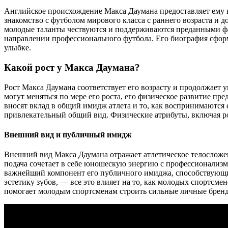
Английское происхождение Макса Даумана предоставляет ему 
знакомство с футболом мирового класса с раннего возраста и 
молодые таланты чествуются и поддерживаются преданными фа
направлении профессионального футбола. Его биография сформ
улыбке.
Какой рост у Макса Даумана?
Рост Макса Даумана соответствует его возрасту и продолжает у
могут меняться по мере его роста, его физическое развитие п
вносят вклад в общий имидж атлета и то, как воспринимаются 
привлекательный общий вид. Физические атрибуты, включая ро
Внешний вид и публичный имидж
Внешний вид Макса Даумана отражает атлетическое телосложе
подача сочетает в себе юношескую энергию с профессионали
важнейший компонент его публичного имиджа, способствующи
эстетику зубов, — все это влияет на то, как молодых спорт
помогает молодым спортсменам строить сильные личные бренды