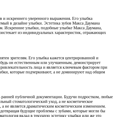
в и искреннего уверенного выражения. Его улыбка
аемый в дизайне улыбки. Эстетика зубов Макса Даумана
ым. Искренние улыбки, подобные улыбке Макса Даумана,
проистекает из индивидуальных характеристик, отражающих
иятен зрителям. Его улыбка кажется центрированной и
 будь он естественным или улучшенным, демонстрирует
ривлекательность лица и является ключевым фактором при
лыбки, которые подчеркивают, а не доминируют над общим
ть ранней публичной документации. Будучи подростком, любые
альный стоматологический уход, а не косметическое
, а не является драматическим косметическим изменением.
едотвращая будущие проблемы с зубами, которые могли бы
оматология вклад в текущую эстетику улыбки или же это