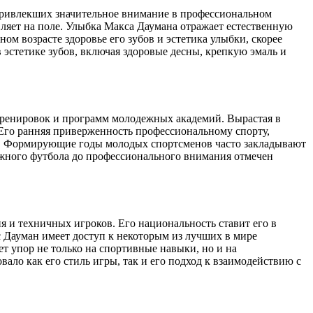
 привлекших значительное внимание в профессиональном
вляет на поле. Улыбка Макса Даумана отражает естественную
м возрасте здоровье его зубов и эстетика улыбки, скорее
 эстетике зубов, включая здоровые десны, крепкую эмаль и
тренировок и программ молодежных академий. Вырастая в
Его ранняя приверженность профессиональному спорту,
да. Формирующие годы молодых спортсменов часто закладывают
ежного футбола до профессионального внимания отмечен
 и техничных игроков. Его национальность ставит его в
с Дауман имеет доступ к некоторым из лучших в мире
т упор не только на спортивные навыки, но и на
о как его стиль игры, так и его подход к взаимодействию с