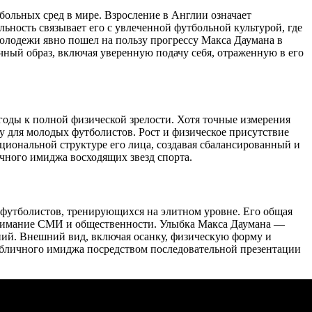
ольных сред в мире. Взросление в Англии означает
ьность связывает его с увлеченной футбольной культурой, где
олодежи явно пошел на пользу прогрессу Макса Даумана в
чный образ, включая уверенную подачу себя, отраженную в его
 годы к полной физической зрелости. Хотя точные измерения
су для молодых футболистов. Рост и физическое присутствие
циональной структуре его лица, создавая сбалансированный и
чного имиджа восходящих звезд спорта.
футболистов, тренирующихся на элитном уровне. Его общая
внимание СМИ и общественности. Улыбка Макса Даумана —
ий. Внешний вид, включая осанку, физическую форму и
убличного имиджа посредством последовательной презентации