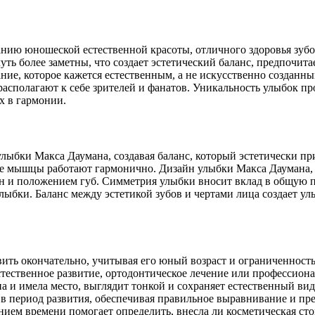
нию юношеской естественной красоты, отличного здоровья зубо
уть более заметны, что создает эстетический баланс, предпочит
ние, которое кажется естественным, а не искусственно созданн
е располагают к себе зрителей и фанатов. Уникальность улыбок 
х в гармонии.
ыбки Макса Даумана, создавая баланс, который эстетически пр
ые мышцы работают гармонично. Дизайн улыбки Макса Даумана,
н и положением губ. Симметрия улыбки вносит вклад в общую п
лыбки. Баланс между эстетикой зубов и чертами лица создает у
вить окончательно, учитывая его юный возраст и ограниченнос
естественное развитие, ортодонтическое лечение или профессион
 и имела место, выглядит тонкой и сохраняет естественный вид
в период развития, обеспечивая правильное выравнивание и пр
ением времени помогает определить, внесла ли косметическая ст