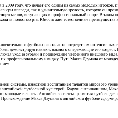
 в 2009 году, что делает его одним из самых молодых игроков,
карьеры впереди, так и удивительную зрелость, которую он проя
портсменов, вступающих в профессиональный спорт. В таком юно
хода за полостью рта. Юность дает естественные преимущества в
ключительного футбольного таланта посредством интенсивных 
ола, демонстрируя навыки, намного опережающие его возраст. 
включая уход за зубами и поддержание уверенного внешнего ви
ют их профессиональному имиджу. Путь Макса Даумана от молод
нием.
ьной системы, известной воспитанием талантов мирового уровня
ой английской футбольной культурой. Будучи англичанином, Мак
т молодые таланты. Английская система развития футбола делае
роисхождение Макса Даумана в английском футболе сформировал