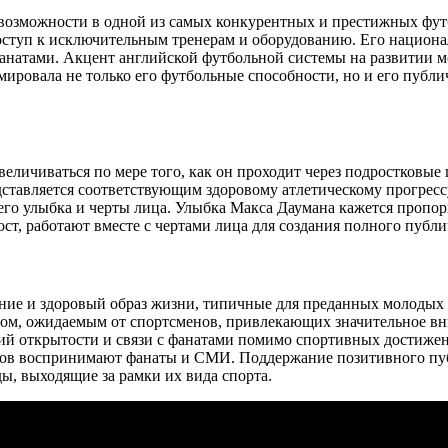
возможности в одной из самых конкурентных и престижных футб
доступ к исключительным тренерам и оборудованию. Его национал
натами. Акцент английской футбольной системы на развитии м
ировала не только его футбольные способности, но и его публи
величиваться по мере того, как он проходит через подростковые
редставляется соответствующим здоровому атлетическому прогрес
его улыбка и черты лица. Улыбка Макса Даумана кажется пропор
ст, работают вместе с чертами лица для создания полного публи
ние и здоровый образ жизни, типичные для преданных молодых 
змом, ожидаемым от спортсменов, привлекающих значительное 
й открытости и связи с фанатами помимо спортивных достижен
сменов воспринимают фанаты и СМИ. Поддержание позитивного п
, выходящие за рамки их вида спорта.