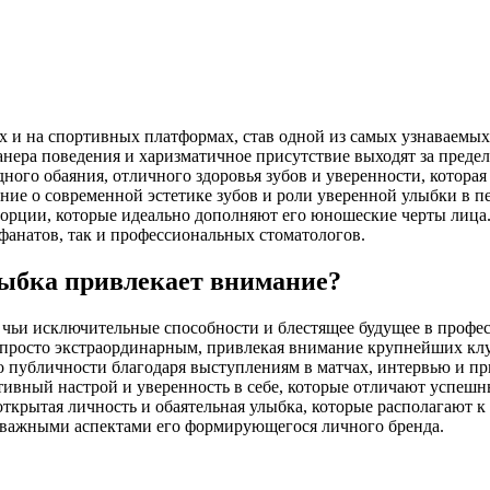
 и на спортивных платформах, став одной из самых узнаваемых
нера поведения и харизматичное присутствие выходят за предел
ного обаяния, отличного здоровья зубов и уверенности, которая
ение о современной эстетике зубов и роли уверенной улыбки в 
порции, которые идеально дополняют его юношеские черты лица
фанатов, так и профессиональных стоматологов.
лыбка привлекает внимание?
чьи исключительные способности и блестящее будущее в профес
просто экстраординарным, привлекая внимание крупнейших клуб
го публичности благодаря выступлениям в матчах, интервью и п
итивный настрой и уверенность в себе, которые отличают успе
о открытая личность и обаятельная улыбка, которые располагаю
ли важными аспектами его формирующегося личного бренда.