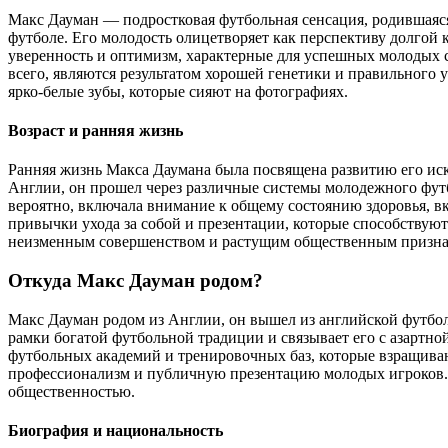
Макс Дауман — подростковая футбольная сенсация, родившаяся
футболе. Его молодость олицетворяет как перспективу долгой 
уверенность и оптимизм, характерные для успешных молодых с
всего, являются результатом хорошей генетики и правильного у
ярко-белые зубы, которые сияют на фотографиях.
Возраст и ранняя жизнь
Ранняя жизнь Макса Даумана была посвящена развитию его ис
Англии, он прошел через различные системы молодежного футб
вероятно, включала внимание к общему состоянию здоровья, 
привычки ухода за собой и презентации, которые способству
неизменным совершенством и растущим общественным призна
Откуда Макс Дауман родом?
Макс Дауман родом из Англии, он вышел из английской футбол
рамки богатой футбольной традиции и связывает его с азартн
футбольных академий и тренировочных баз, которые взращиваю
профессионализм и публичную презентацию молодых игроков. П
общественностью.
Биография и национальность