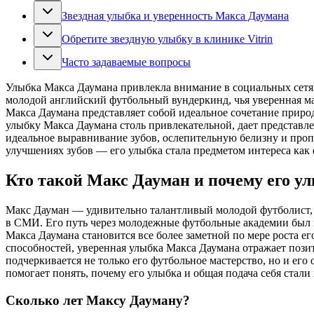
Звездная улыбка и уверенность Макса Даумана
Обретите звездную улыбку в клинике Vitrin
Часто задаваемые вопросы
Улыбка Макса Даумана привлекла внимание в социальных сетях
молодой английский футбольный вундеркинд, чья уверенная ма
Макса Даумана представляет собой идеальное сочетание природ
улыбку Макса Даумана столь привлекательной, дает представл
идеальное выравнивание зубов, ослепительную белизну и про
улучшениях зубов — его улыбка стала предметом интереса как 
Кто такой Макс Дауман и почему его у
Макс Дауман — удивительно талантливый молодой футболист, 
в СМИ. Его путь через молодежные футбольные академии был 
Макса Даумана становится все более заметной по мере роста е
способностей, уверенная улыбка Макса Даумана отражает поз
подчеркивается не только его футбольное мастерство, но и ег
помогает понять, почему его улыбка и общая подача себя ста
Сколько лет Максу Дауману?