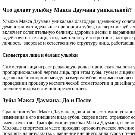
Что делает улыбку Макса Даумана уникальной?
Улыбка Макса Даумана уникальна благодаря идеальному сочета
демонстрирует идеальные пропорции зубов, где верхние зубы ч
включает ослепительную белизну, здоровые десны и выравнива
задействуют все лицо, создавая теплоту и открытость, которы
личность, здоровье и естественную структуру лица, работающи
Симметрия лица и баланс улыбки
Симметрия лица играет решающую роль в привлекательности ул
пропорциональной чертам лица, при этом зубы, губы и лицев
идеальные пропорции между размером зубов, видимостью десе
проведении процедур косметической стоматологии и дизайна у
внешним видом и личной презентацией.
Зубы Макса Даумана: До и После
Сравнения зубов Макса Даумана «до» и «после» трудно устано
изменения в его внешнем виде зубов, скорее всего, отражают 
вмешательство. Трансформация улыбки Макса Даумана, если она
Молодые спортсмены часто проходят ортодонтическое лечение 
повлиять на результаты. Сравнение внешнего вида зубов с теч