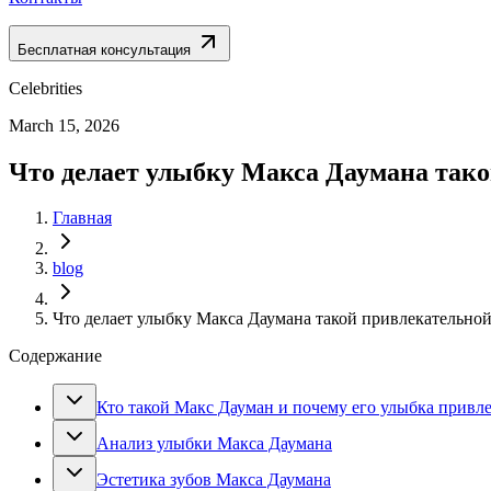
Бесплатная консультация
Celebrities
March 15, 2026
Что делает улыбку Макса Даумана тако
Главная
blog
Что делает улыбку Макса Даумана такой привлекательной
Содержание
Кто такой Макс Дауман и почему его улыбка привл
Анализ улыбки Макса Даумана
Эстетика зубов Макса Даумана