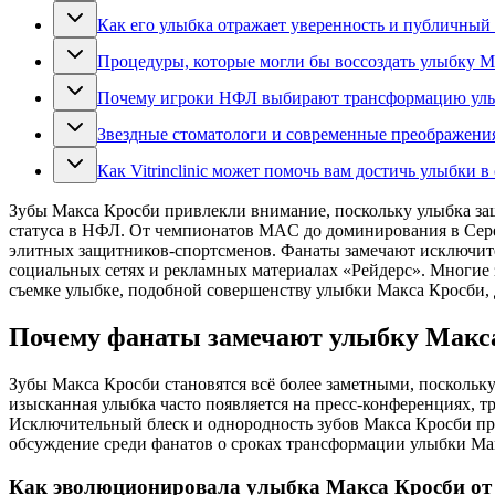
Как его улыбка отражает уверенность и публичный 
Процедуры, которые могли бы воссоздать улыбку М
Почему игроки НФЛ выбирают трансформацию ул
Звездные стоматологи и современные преображени
Как Vitrinclinic может помочь вам достичь улыбки 
Зубы Макса Кросби привлекли внимание, поскольку улыбка за
статуса в НФЛ. От чемпионатов MAC до доминирования в Сере
элитных защитников-спортсменов. Фанаты замечают исключите
социальных сетях и рекламных материалах «Рейдерс». Многие 
съемке улыбке, подобной совершенству улыбки Макса Кросби,
Почему фанаты замечают улыбку Макс
Зубы Макса Кросби становятся всё более заметными, поскольк
изысканная улыбка часто появляется на пресс-конференциях,
Исключительный блеск и однородность зубов Макса Кросби п
обсуждение среди фанатов о сроках трансформации улыбки Мак
Как эволюционировала улыбка Макса Кросби от