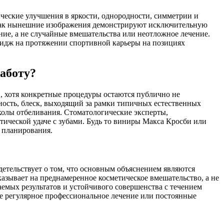
еские улучшения в яркости, однородности, симметрии и
 как нынешние изображения демонстрируют исключительную
ие, а не случайные вмешательства или неотложное лечение.
мидж на протяжении спортивной карьеры на позициях
аботу?
, хотя конкретные процедуры остаются публично не
ость, блеск, выходящий за рамки типичных естественных
колы отбеливания. Стоматологические эксперты,
ической удаче с зубами. Будь то виниры Макса Кросби или
о планирования.
етельствует о том, что основным объяснением являются
зывает на преднамеренное косметическое вмешательство, а не
аемых результатов и устойчивого совершенства с течением
е регулярное профессиональное лечение или постоянные