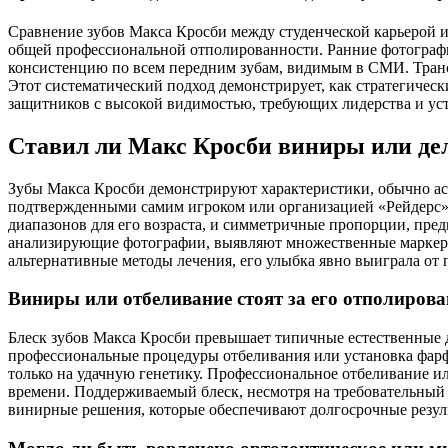
Сравнение зубов Макса Кросби между студенческой карьерой 
общей профессиональной отполированности. Ранние фотограф
консистенцию по всем передним зубам, видимым в СМИ. Транс
Этот систематический подход демонстрирует, как стратегиче
защитников с высокой видимостью, требующих лидерства и ус
Ставил ли Макс Кросби виниры или де
Зубы Макса Кросби демонстрируют характеристики, обычно ас
подтвержденными самим игроком или организацией «Рейдерс»
диапазонов для его возраста, и симметричные пропорции, пр
анализирующие фотографии, выявляют множественные маркеры,
альтернативные методы лечения, его улыбка явно выиграла от
Виниры или отбеливание стоят за его отполиров
Блеск зубов Макса Кросби превышает типичные естественные д
профессиональные процедуры отбеливания или установка фарфо
только на удачную генетику. Профессиональное отбеливание и
времени. Поддерживаемый блеск, несмотря на требовательный
винирные решения, которые обеспечивают долгосрочные резуль