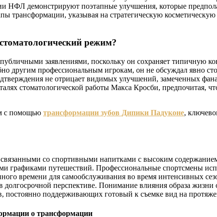
и НФЛ демонстрируют поэтапные улучшения, которые предпола
апы трансформации, указывая на стратегическую косметическую
 стоматологический режим?
публичными заявлениями, поскольку он сохраняет типичную ко
но другим профессиональным игрокам, он не обсуждал явно сто
одтверждения не отрицает видимых улучшений, замеченных фан
алях стоматологической работы Макса Кросби, предпочитая, что
ом с помощью
трансформации зубов Дипики Падуконе
, ключево
связанными со спортивными напитками с высоким содержанием с
ными графиками путешествий. Профессиональные спортсмены исп
енного времени для самообслуживания во время интенсивных се
в долгосрочной перспективе. Понимание влияния образа жизни 
в, постоянно поддерживающих готовый к съемке вид на протяже
ормации о трансформации