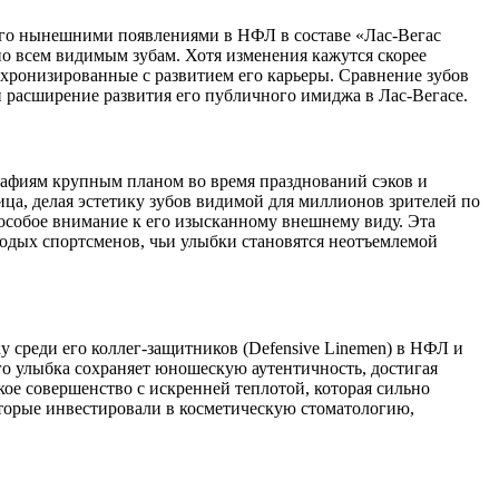
его нынешними появлениями в НФЛ в составе «Лас-Вегас
о всем видимым зубам. Хотя изменения кажутся скорее
хронизированные с развитием его карьеры. Сравнение зубов
и расширение развития его публичного имиджа в Лас-Вегасе.
рафиям крупным планом во время празднований сэков и
ца, делая эстетику зубов видимой для миллионов зрителей по
особое внимание к его изысканному внешнему виду. Эта
одых спортсменов, чьи улыбки становятся неотъемлемой
среди его коллег-защитников (Defensive Linemen) в НФЛ и
го улыбка сохраняет юношескую аутентичность, достигая
ое совершенство с искренней теплотой, которая сильно
оторые инвестировали в косметическую стоматологию,