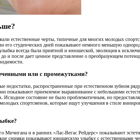
ьше?
вали естественные черты, типичные для многих молодых спортс
и его студенческих дней показывают немного меньшую однород
лыбка всегда была приятной и юношеской, эволюция к исключи
 до и после дает ценное представление о преобразующем потен
видимости.
веченными или с промежутками?
 недостатки, распространенные при естественном зубном ряду, 
фии показывают приемлемое выравнивание с небольшими естест
. Исходное состояние не было проблематичным, но предоставля
 молодых спортсменов, которые ищут улучшения в стиле виниров
лыбке?
о Мичигана и в ранних «Лас-Вегас Рейдерс» показывают эстетик
ские снимки показывают юношескую улыбку с естественными че