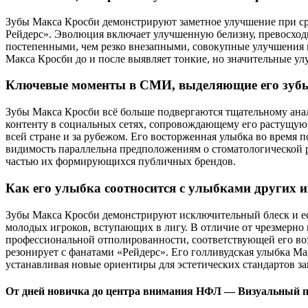
Зубы Макса Кросби демонстрируют заметное улучшение при с
Рейдерс». Эволюция включает улучшенную белизну, превосход
постепенными, чем резко внезапными, совокупные улучшения п
Макса Кросби до и после выявляет тонкие, но значительные у
Ключевые моменты в СМИ, выделяющие его зуб
Зубы Макса Кросби всё больше подвергаются тщательному ана
контенту в социальных сетях, сопровождающему его растущую 
всей стране и за рубежом. Его восторженная улыбка во время
видимость параллельна предположениям о стоматологической р
частью их формирующихся публичных брендов.
Как его улыбка соотносится с улыбками других
Зубы Макса Кросби демонстрируют исключительный блеск и ест
молодых игроков, вступающих в лигу. В отличие от чрезмерно
профессиональной отполированности, соответствующей его возр
резонирует с фанатами «Рейдерс». Его голливудская улыбка 
устанавливая новые ориентиры для эстетических стандартов з
От дней новичка до центра внимания НФЛ — Визуальный 