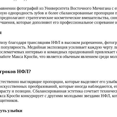
равнении фотографий из Университета Восточного Мичигана с 
ную однородность зубов и более сбалансированные пропорции п
редполагают стратегические косметические вмешательства, син
лучшения, которые дополняют его профессиональное созревание 
ы
лизу благодаря трансляциям НФЛ в высоком разрешении, фотог
популярность. Медийная экспозиция усиливает каждую черту ли
 послематчевых интервью и командных празднований привлекает 
аботе Макса Кросби, что является обычным явлением среди мол
 игроков НФЛ?
ественно выглядящие пропорции, которые выделяют его улыбку 
 искусственных преобразований, которые иногда наблюдаются, е
асту и позиции. Сбалансированная эстетика сочетает техническ
Макса Кросби конкурирует с другими молодыми звездами НФЛ, к
ащитников.
путь улыбки