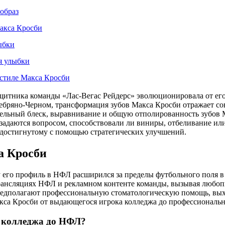
образ
акса Кросби
ыбки
я улыбки
в стиле Макса Кросби
щитника команды «Лас-Вегас Рейдерс» эволюционировала от его
бряно-Черном, трансформация зубов Макса Кросби отражает со
льный блеск, выравнивание и общую отполированность зубов М
задаются вопросом, способствовали ли виниры, отбеливание или
 достигнутому с помощью стратегических улучшений.
а Кросби
у его профиль в НФЛ расширился за пределы футбольного поля 
 трансляциях НФЛ и рекламном контенте команды, вызывая любо
редполагают профессиональную стоматологическую помощь, вых
са Кросби от выдающегося игрока колледжа до профессионально
 колледжа до НФЛ?