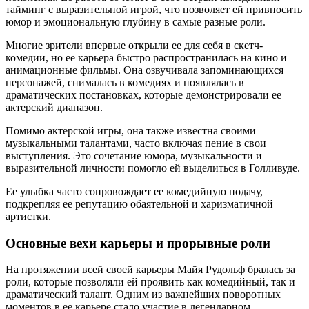
тайминг с выразительной игрой, что позволяет ей привносить
юмор и эмоциональную глубину в самые разные роли.
Многие зрители впервые открыли ее для себя в скетч-
комедии, но ее карьера быстро распространилась на кино и
анимационные фильмы. Она озвучивала запоминающихся
персонажей, снималась в комедиях и появлялась в
драматических постановках, которые демонстрировали ее
актерский диапазон.
Помимо актерской игры, она также известна своими
музыкальными талантами, часто включая пение в свои
выступления. Это сочетание юмора, музыкальности и
выразительной личности помогло ей выделиться в Голливуде.
Ее улыбка часто сопровождает ее комедийную подачу,
подкрепляя ее репутацию обаятельной и харизматичной
артистки.
Основные вехи карьеры и прорывные роли
На протяжении всей своей карьеры Майя Рудольф бралась за
роли, которые позволяли ей проявить как комедийный, так и
драматический талант. Одним из важнейших поворотных
моментов в ее карьере стало участие в легендарном