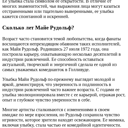
Ее улыбка стала символом ее открытости. В отличие от
многих знаменитостей, чьи выражения лица могут казаться
отстраненными или тщательно выверенными, ее улыбка
кажется спонтанной и искренней.
Сколько лет Майе Рудольф?
Возраст часто становится темой любопытства, когда фанаты
восхищаются непреходящим обаянием таких исполнителей,
как Майя Рудольф. Родившись 27 июля 1972 года, она
построила карьеру, охватывающую несколько десятилетий в
индустрии развлечений. Ее способность оставаться
актуальной, творческой и энергичной сделала ее одной из
самых уважаемых комедианток в Голливуде.
Улыбка Майи Рудольф по-прежнему выглядит молодой и
яркой, демонстрируя, что уверенность и подлинность в
индустрии развлечений часто важнее возраста. С годами ее
улыбка эволюционировала вместе с ее карьерой, отражая рост,
опыт и глубокое чувство уверенности в себе.
Многие артисты сталкиваются с изменениями в своем
имидже по мере взросления, но Рудольф сохранила чувство
игривости, которое зрители находят освежающим. Ее мимика,
включая улыбку, стала частью ее комедийной идентичности.