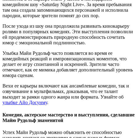
комедийном шоу «Saturday Night Live». За время пребывания
там она создала запоминающихся персонажей и исполнила
пародии, которые зрители помнят до сих пор.
После ухода из шоу она продолжила развивать кинокарьеру
ролями в популярных комедиях. Эти выступления позволили
ей продемонстрировать природную способность сочетать
юмор с эмоциональной подлинностью.
Улыбка Майи Рудольф часто появляется во время ее
комедийных реакций и импровизационных моментов, что
делает ее игру спонтанной и искренней. Зрители часто
отмечают, как ее мимика добавляет дополнительный уровень
юмора сценам.
Вехи ее карьеры включают как ансамблевые комедии, так и
озвучивание в мультфильмах, доказывая, что ее талант
выходит за рамки одного жанра или формата.
Узнайте об
улыбке Айо Досунму
.
Комедия, актерское мастерство и выступления, сделавшие
Майю Рудольф знаменитой
Успех Майи Рудольф можно объяснить ее способностью
находить контакт со зрителями в самых разных формах