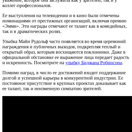
уважение, которое она заслужила как у зрителей, так и у
коллег-профессионалов.
Ее выступления на телевидении и в кино были отмечены
номинациями от престижных организаций, включая премию
«Эмми». Эти награды отмечают ее талант как в комедийных,
так и в драматических ролях.
Улыбка Майи Рудольф часто появляется во время церемоний
награждения и публичных выходов, подкрепляя теплый и
открытый образ, которым восхищаются поклонники. Даже в
официальной обстановке ее выражение лица передает радость
и искренность.
Посмотрите на
улыбку Биджана Робинсона
.
Помимо наград, в число ее достижений входит поддержание
долгой и успешной карьеры в конкурентной индустрии. Ее
постоянное присутствие в крупных проектах доказывает как
ее талант, так и неизменную симпатию зрителей.