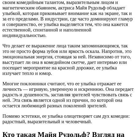
своим комедийным талантом, выразительным лицом и
магнетическим обаянием, актриса Майя Рудольф обладает
улыбкой, которая приковывает внимание как на экране, так и
за его пределами. В индустрии, где часто доминируют гламур
и совершенство, ее улыбка выделяется тем, что она кажется
естественной, спонтанной и наполненной
индивидуальностью.
Что делает ее выражение лица таким запоминающимся, так
это не просто форма зубов или яркость оскала. Напротив, это
эмоциональная энергия, стоящая за ней. Независимо от того,
выступает ли она в комедийном скетче, дает интервью или
посещает мероприятие на красной дорожке, ее улыбка
излучает тепло и юмор.
Многие поклонники считают, что ее улыбка отражает ее
личность — игривую, уверенную и искреннюю. Она передает
радость и душевность, заставляя зрителей чувствовать связь с
ней. Эта связь является одной из причин, по которой она
остается любимицей разных поколений зрителей.
Помимо эстетики, ее улыбка олицетворяет сам дух комедии:
радостный, выразительный и человечный.
Кто такая Майя Рудольф? Взгляд на