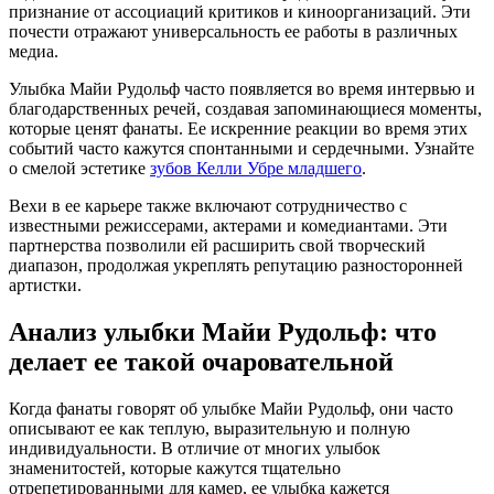
признание от ассоциаций критиков и киноорганизаций. Эти
почести отражают универсальность ее работы в различных
медиа.
Улыбка Майи Рудольф часто появляется во время интервью и
благодарственных речей, создавая запоминающиеся моменты,
которые ценят фанаты. Ее искренние реакции во время этих
событий часто кажутся спонтанными и сердечными.
Узнайте
о смелой эстетике
зубов Келли Убре младшего
.
Вехи в ее карьере также включают сотрудничество с
известными режиссерами, актерами и комедиантами. Эти
партнерства позволили ей расширить свой творческий
диапазон, продолжая укреплять репутацию разносторонней
артистки.
Анализ улыбки Майи Рудольф: что
делает ее такой очаровательной
Когда фанаты говорят об улыбке Майи Рудольф, они часто
описывают ее как теплую, выразительную и полную
индивидуальности. В отличие от многих улыбок
знаменитостей, которые кажутся тщательно
отрепетированными для камер, ее улыбка кажется