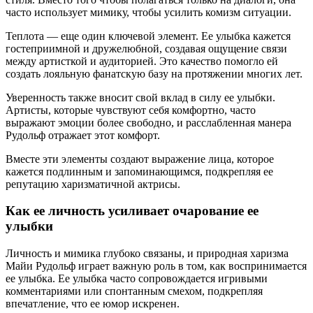
часто использует мимику, чтобы усилить комизм ситуации.
Теплота — еще один ключевой элемент. Ее улыбка кажется
гостеприимной и дружелюбной, создавая ощущение связи
между артисткой и аудиторией. Это качество помогло ей
создать лояльную фанатскую базу на протяжении многих лет.
Уверенность также вносит свой вклад в силу ее улыбки.
Артисты, которые чувствуют себя комфортно, часто
выражают эмоции более свободно, и расслабленная манера
Рудольф отражает этот комфорт.
Вместе эти элементы создают выражение лица, которое
кажется подлинным и запоминающимся, подкрепляя ее
репутацию харизматичной актрисы.
Как ее личность усиливает очарование ее
улыбки
Личность и мимика глубоко связаны, и природная харизма
Майи Рудольф играет важную роль в том, как воспринимается
ее улыбка. Ее улыбка часто сопровождается игривыми
комментариями или спонтанным смехом, подкрепляя
впечатление, что ее юмор искренен.