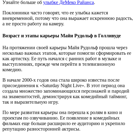
Узнайте больше об
улыбке ДеМеко Райанса
.
Поклонники часто говорят, что ее улыбка кажется
вневременной, потому что она выражает искреннюю радость,
а не просто работу на камеру.
Возраст и этапы карьеры Майи Рудольф в Голливуде
На протяжении своей карьеры Майя Рудольф прошла через
несколько важных этапов, которые помогли сформировать ее
как артистку. Ее путь начался с ранних работ в музыке и
выступлениях, прежде чем перейти в телевизионную
комедию.
В начале 2000-х годов она стала широко известна после
присоединения к «Saturday Night Live». В этот период она
создала множество запоминающихся персонажей и пародий
на знаменитостей, демонстрируя как комедийный тайминг,
так и выразительную игру.
По мере развития карьеры она перешла к ролям в кино и
проектам по озвучиванию. Ее появление в комедийных
фильмах еще больше расширило ее аудиторию и укрепило
репутацию разносторонней актрисы.