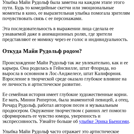
Улыбка Майи Рудольф была заметна на каждом этапе этого
пути. Будь то комедийные скетчи или эмоциональные
моменты в кино, ее выразительная улыбка помогала зрителям
почувствовать связь с ее персонажами.
Эта последовательность в выражении лица сделала ее
узнаваемой даже в анимационных ролях, где зрители
представляют ее мимику через ее голос и индивидуальность.
Откуда Майя Рудольф родом?
Происхождение Майи Рудольф так же увлекательно, как и ее
карьера. Она родилась в Гейнсвилле, штат Флорида, но
выросла в основном в Лос-Анджелесе, штат Калифорния.
Взросление в творческой среде оказало глубокое влияние на
ее личность и артистическое развитие.
Ее семейная история имеет глубокие художественные корни.
Ее мать, Минни Рипертон, была знаменитой певицей, а отец,
Ричард Рудольф, работал автором песен и музыкальным
продюсером. Окружение творчеством с ранних лет помогло
сформировать ее чувство юмора, уверенность и
экспрессивность.
Узнайте больше об
улыбке Эрика Бьениэми
.
Улыбка Майи Рудольф часто отражает это артистическое