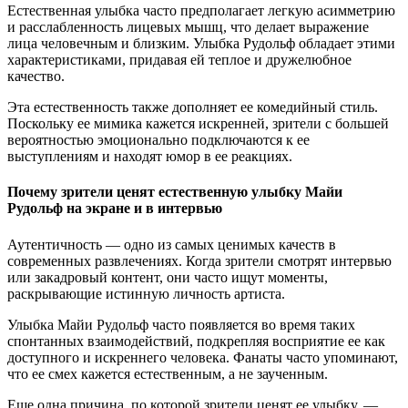
Естественная улыбка часто предполагает легкую асимметрию
и расслабленность лицевых мышц, что делает выражение
лица человечным и близким. Улыбка Рудольф обладает этими
характеристиками, придавая ей теплое и дружелюбное
качество.
Эта естественность также дополняет ее комедийный стиль.
Поскольку ее мимика кажется искренней, зрители с большей
вероятностью эмоционально подключаются к ее
выступлениям и находят юмор в ее реакциях.
Почему зрители ценят естественную улыбку Майи
Рудольф на экране и в интервью
Аутентичность — одно из самых ценимых качеств в
современных развлечениях. Когда зрители смотрят интервью
или закадровый контент, они часто ищут моменты,
раскрывающие истинную личность артиста.
Улыбка Майи Рудольф часто появляется во время таких
спонтанных взаимодействий, подкрепляя восприятие ее как
доступного и искреннего человека. Фанаты часто упоминают,
что ее смех кажется естественным, а не заученным.
Еще одна причина, по которой зрители ценят ее улыбку, —