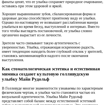
фанаты ценят, что ее улыбка сохраняет природное очарование,
оставаясь при этом здоровой и яркой.
Хорошее выравнивание зубов, сбалансированная форма и
здоровые десны способствуют приятному виду ее улыбки.
Однако по-настоящему ее возвышает расслабленная манера
улыбаться во время бесед, выступлений и интервью. Вместо
того чтобы выглядеть постановочной, ее улыбка словно
органично вырастает из ее личности.
Зрители часто связывают такую аутентичность с
уверенностью. Улыбка, отражающая искреннюю радость,
имеет тенденцию находить более глубокий отклик у зрителей,
становясь запоминающейся надолго после окончания
выступления.
Как стоматологическая эстетика и естественная
мимика создают культовую голливудскую
улыбку Майи Рудольф
В Голливуде многие знаменитости узнаваемы по характерным
физическим чертам, и улыбки часто становятся частью их
визуальной идентичности. Улыбка Майи Рудольф
представляет собой баланс между естественной эстетикой