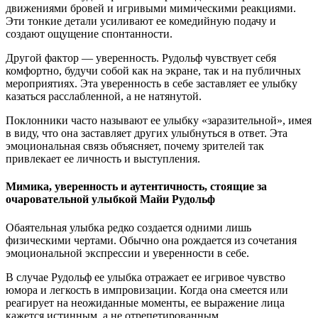
движениями бровей и игривыми мимическими реакциями.
Эти тонкие детали усиливают ее комедийную подачу и
создают ощущение спонтанности.
Другой фактор — уверенность. Рудольф чувствует себя
комфортно, будучи собой как на экране, так и на публичных
мероприятиях. Эта уверенность в себе заставляет ее улыбку
казаться расслабленной, а не натянутой.
Поклонники часто называют ее улыбку «заразительной», имея
в виду, что она заставляет других улыбнуться в ответ. Эта
эмоциональная связь объясняет, почему зрителей так
привлекает ее личность и выступления.
Мимика, уверенность и аутентичность, стоящие за
очаровательной улыбкой Майи Рудольф
Обаятельная улыбка редко создается одними лишь
физическими чертами. Обычно она рождается из сочетания
эмоциональной экспрессии и уверенности в себе.
В случае Рудольф ее улыбка отражает ее игривое чувство
юмора и легкость в импровизации. Когда она смеется или
реагирует на неожиданные моменты, ее выражение лица
кажется истинным, а не отрепетированным.