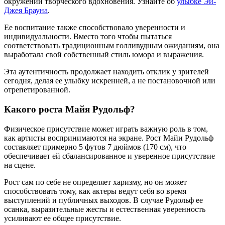
окружении творческого вдохновения.
Узнайте об
улыбке Эй-
Джея Брауна
.
Ее воспитание также способствовало уверенности и
индивидуальности. Вместо того чтобы пытаться
соответствовать традиционным голливудным ожиданиям, она
выработала свой собственный стиль юмора и выражения.
Эта аутентичность продолжает находить отклик у зрителей
сегодня, делая ее улыбку искренней, а не постановочной или
отрепетированной.
Какого роста Майя Рудольф?
Физическое присутствие может играть важную роль в том,
как артисты воспринимаются на экране. Рост Майи Рудольф
составляет примерно 5 футов 7 дюймов (170 см), что
обеспечивает ей сбалансированное и уверенное присутствие
на сцене.
Рост сам по себе не определяет харизму, но он может
способствовать тому, как актеры ведут себя во время
выступлений и публичных выходов. В случае Рудольф ее
осанка, выразительные жесты и естественная уверенность
усиливают ее общее присутствие.