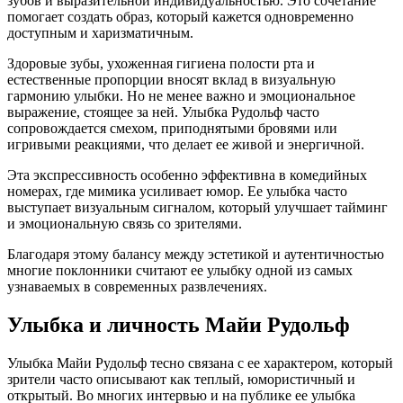
зубов и выразительной индивидуальностью. Это сочетание
помогает создать образ, который кажется одновременно
доступным и харизматичным.
Здоровые зубы, ухоженная гигиена полости рта и
естественные пропорции вносят вклад в визуальную
гармонию улыбки. Но не менее важно и эмоциональное
выражение, стоящее за ней. Улыбка Рудольф часто
сопровождается смехом, приподнятыми бровями или
игривыми реакциями, что делает ее живой и энергичной.
Эта экспрессивность особенно эффективна в комедийных
номерах, где мимика усиливает юмор. Ее улыбка часто
выступает визуальным сигналом, который улучшает тайминг
и эмоциональную связь со зрителями.
Благодаря этому балансу между эстетикой и аутентичностью
многие поклонники считают ее улыбку одной из самых
узнаваемых в современных развлечениях.
Улыбка и личность Майи Рудольф
Улыбка Майи Рудольф тесно связана с ее характером, который
зрители часто описывают как теплый, юмористичный и
открытый. Во многих интервью и на публике ее улыбка