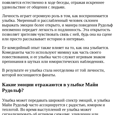
появляется естественно в ходе беседы, отражая искреннее
удовольствие от общения с людьми.
Личность играет огромную роль в том, как воспринимается
улыбка. Уверенный и расслабленный человек склонен
выражать эмоции более открыто, и манера поведения Рудольф
неизменно передает легкость и подлинность. Эта открытость
позволяет зрителям чувствовать связь с ней, будь она на сцене
или просто рассказывает историю в интервью.
Ее комедийный опыт также влияет на то, как она улыбается.
Комедианты часто используют мимику как часть своего
повествования, и ее улыбка часто служит игривым знаком
препинания в шутках или юмористических наблюдениях.
В результате ее улыбка стала неотделима от той личности,
которой восхищаются фанаты.
Какие эмоции отражаются в улыбке Майи
Рудольф?
Улыбка может передавать широкий спектр эмоций, и улыбка
Майи Рудольф часто ассоциируется с радостью, юмором и
теплотой. Во время выступлений ее улыбка может
сигнализировать об игривом сарказме, удивлении или