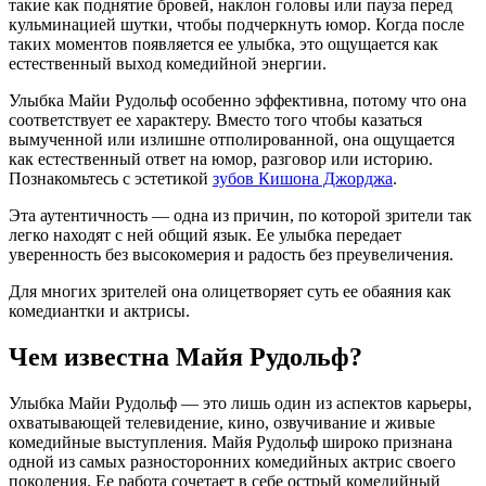
такие как поднятие бровей, наклон головы или пауза перед
кульминацией шутки, чтобы подчеркнуть юмор. Когда после
таких моментов появляется ее улыбка, это ощущается как
естественный выход комедийной энергии.
Улыбка Майи Рудольф особенно эффективна, потому что она
соответствует ее характеру. Вместо того чтобы казаться
вымученной или излишне отполированной, она ощущается
как естественный ответ на юмор, разговор или историю.
Познакомьтесь с эстетикой
зубов Кишона Джорджа
.
Эта аутентичность — одна из причин, по которой зрители так
легко находят с ней общий язык. Ее улыбка передает
уверенность без высокомерия и радость без преувеличения.
Для многих зрителей она олицетворяет суть ее обаяния как
комедиантки и актрисы.
Чем известна Майя Рудольф?
Улыбка Майи Рудольф — это лишь один из аспектов карьеры,
охватывающей телевидение, кино, озвучивание и живые
комедийные выступления. Майя Рудольф широко признана
одной из самых разносторонних комедийных актрис своего
поколения. Ее работа сочетает в себе острый комедийный