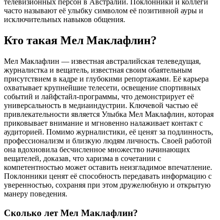
телевизионных персон в Австралии. Поклонники и коллеги
часто называют её улыбку символом её позитивной ауры и
исключительных навыков общения.
Кто такая Мел Маклафлин?
Мел Маклафлин — известная австралийская телеведущая,
журналистка и вещатель, известная своим обаятельным
присутствием в кадре и глубокими репортажами. Её карьера
охватывает крупнейшие телесети, освещение спортивных
событий и лайфстайл-программы, что демонстрирует её
универсальность в медиаиндустрии. Ключевой частью её
привлекательности является Улыбка Мел Маклафлин, которая
приковывает внимание и мгновенно налаживает контакт с
аудиторией. Помимо журналистики, её ценят за подлинность,
профессионализм и близкую людям личность. Своей работой
она вдохновила бесчисленное множество начинающих
вещателей, доказав, что харизма в сочетании с
компетентностью может оставить неизгладимое впечатление.
Поклонники ценят её способность передавать информацию с
уверенностью, сохраняя при этом дружелюбную и открытую
манеру поведения.
Сколько лет Мел Маклафлин?