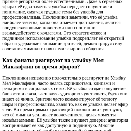
прямые репортажи более естественными. Даже в серьезных
эфирах её едва заметная улыбка передает сочувствие и
понимание, смягчая трудные темы без ущерба для
профессионализма. Поклонники заметили, что её улыбка
наиболее заметна, когда она отмечает достижения, делится
воодушевляющими новостями или спонтанно
взаимодействует с коллегами. Это стратегическое и
подлинное использование улыбки подкрепляет её открытый
образ и удерживает внимание зрителей, демонстрируя силу
сочетания мимики с навыками эфирного общения.
Как фанаты реагируют на улыбку Мел
Маклафлин во время эфиров?
Поклонники неизменно положительно реагируют на Улыбку
Мел Маклафлин, часто делясь скриншотами, клипами и
реакциями в социальных сетях. Её улыбка создает ощущение
близости и связи, заставляя аудиторию чувствовать, будто они
знают её лично. Зрители часто комментируют её теплоту,
шарм и профессионализм, хваля то, как её улыбка делает эфир
ярче. Во время прямых трансляций поклонники чувствуют,
что её мимика усиливает вовлеченность, делая моменты
незабываемыми. Её улыбка также внушает доверие: аудитория
воспринимает её как доступную и подлинную. Многие
зрители считают её улыбку изюминкой её репортажей,