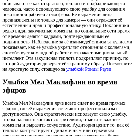
описывают её как открытого, теплого и подбадривающего
человека, часто использующего свою улыбку для создания
позитивной рабочей атмосферы. Её выражения лица
предназначены не только для камеры — они отражают её
естественный нрав и профессиональную этику. Поклонники
редко видят закулисные моменты, но социальные сети время
от времени делятся кадрами, подтверждающими её
подлинность. Наблюдение за её взаимодействием за кулисами
показывает, как её улыбка укрепляет отношения с коллегами,
способствует командной работе и отражает эмоциональный
интеллект. Эта закулисная теплота подкрепляет причину, по
которой аудитория доверяет её экранному образу.
Посмотрите
на яростную силу, стоящую за
улыбкой Ронды Раузи
.
Улыбка Мел Маклафлин во время
эфиров
Улыбка Мел Маклафлин ярче всего сияет во время прямых
эфиров, где её выражения сочетают профессионализм с
доступностью. Она стратегически использует свою улыбку,
чтобы наладить контакт со зрителями, отметить важные
моменты и выразить сочувствие. Аудитория ценит то, как её
теплота контрастирует с динамичным или серьезным
характером прямого телевидения, делая сегменты более