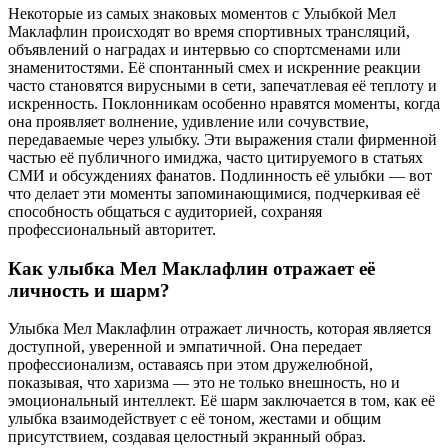
Некоторые из самых знаковых моментов с Улыбкой Мел
Маклафлин происходят во время спортивных трансляций,
объявлений о наградах и интервью со спортсменами или
знаменитостями. Её спонтанный смех и искренние реакции
часто становятся вирусными в сети, запечатлевая её теплоту и
искренность. Поклонникам особенно нравятся моменты, когда
она проявляет волнение, удивление или сочувствие,
передаваемые через улыбку. Эти выражения стали фирменной
частью её публичного имиджа, часто цитируемого в статьях
СМИ и обсуждениях фанатов. Подлинность её улыбки — вот
что делает эти моменты запоминающимися, подчеркивая её
способность общаться с аудиторией, сохраняя
профессиональный авторитет.
Как улыбка Мел Маклафлин отражает её
личность и шарм?
Улыбка Мел Маклафлин отражает личность, которая является
доступной, уверенной и эмпатичной. Она передает
профессионализм, оставаясь при этом дружелюбной,
показывая, что харизма — это не только внешность, но и
эмоциональный интеллект. Её шарм заключается в том, как её
улыбка взаимодействует с её тоном, жестами и общим
присутствием, создавая целостный экранный образ.