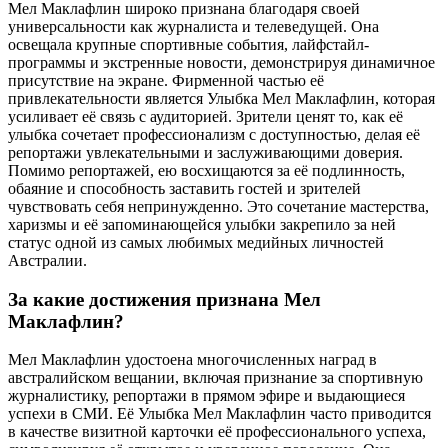
Мел Маклафлин широко признана благодаря своей
универсальности как журналиста и телеведущей. Она
освещала крупные спортивные события, лайфстайл-
программы и экстренные новости, демонстрируя динамичное
присутствие на экране. Фирменной частью её
привлекательности является Улыбка Мел Маклафлин, которая
усиливает её связь с аудиторией. Зрители ценят то, как её
улыбка сочетает профессионализм с доступностью, делая её
репортажи увлекательными и заслуживающими доверия.
Помимо репортажей, ею восхищаются за её подлинность,
обаяние и способность заставить гостей и зрителей
чувствовать себя непринужденно. Это сочетание мастерства,
харизмы и её запоминающейся улыбки закрепило за ней
статус одной из самых любимых медийных личностей
Австралии.
За какие достижения признана Мел
Маклафлин?
Мел Маклафлин удостоена многочисленных наград в
австралийском вещании, включая признание за спортивную
журналистику, репортажи в прямом эфире и выдающиеся
успехи в СМИ. Её Улыбка Мел Маклафлин часто приводится
в качестве визитной карточки её профессионального успеха,