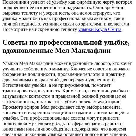
Поклонники узнают её улыбку как фирменную черту, которая
подкрепляет её искренность и надежность. Одновременно
выражая теплоту и уверенность, она демонстрирует, что
улыбка может быть как профессиональным активом, так и
личной подписью, усиливая связи со зрителями и коллегами.
Посмотрите на искреннюю теплоту
улыбки Коула Смита
.
Советы по профессиональной улыбке,
вдохновленные Мел Маклафлин
Улыбка Мел Маклафлин может вдохновить любого, кто хочет
улучшить собственную мимику. Ключевые советы включают
сохранение подлинности, проявление теплоты и практику
едва уловимых выражений для передачи уверенности.
Естественная улыбка, а не принужденная, помогает
транслировать доступность. Кроме того, сочетание улыбки с
визуальным контактом и правильной осанкой усиливает её
эффективность, так как это глубже вовлекает аудиторию.
Просмотр эфиров Мел раскрывает силу выбора момента,
контекста и искренних эмоций в создании запоминающейся
улыбки. Эти профессиональные советы могут принести
пользу любому человеку, будь то сфера вещания, работа с
клиентами или личное общение, подчеркивая, что вовремя
сделанная искренняя улыбка оставляет долгое впечатление.