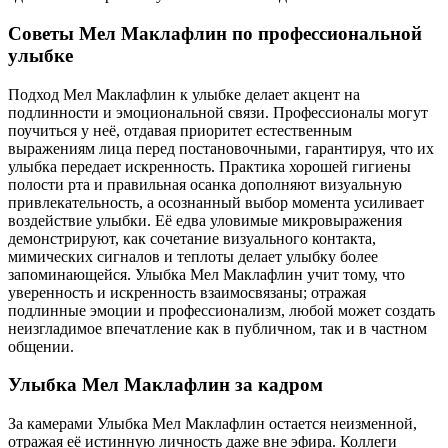
Советы Мел Маклафлин по профессиональной
улыбке
Подход Мел Маклафлин к улыбке делает акцент на
подлинности и эмоциональной связи. Профессионалы могут
поучиться у неё, отдавая приоритет естественным
выражениям лица перед постановочными, гарантируя, что их
улыбка передает искренность. Практика хорошей гигиены
полости рта и правильная осанка дополняют визуальную
привлекательность, а осознанный выбор момента усиливает
воздействие улыбки. Её едва уловимые микровыражения
демонстрируют, как сочетание визуального контакта,
мимических сигналов и теплоты делает улыбку более
запоминающейся. Улыбка Мел Маклафлин учит тому, что
уверенность и искренность взаимосвязаны; отражая
подлинные эмоции и профессионализм, любой может создать
неизгладимое впечатление как в публичном, так и в частном
общении.
Улыбка Мел Маклафлин за кадром
За камерами Улыбка Мел Маклафлин остается неизменной,
отражая её истинную личность даже вне эфира. Коллеги