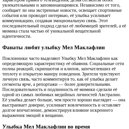
увлекательными и запоминающимися. Независимо от того,
сообщает ли она экстренные новости, освещает спортивные
события или проводит интервью, её улыбка усиливает
коммуникацию, создавая эмоциональную связь. Этот
последовательный подход сделал её любимицей зрителей, а её
мимика стала частью её уникальной вещательной
идентичности.
Фанаты любят улыбку Мел Маклафлин
Поклонники часто выделяют Улыбку Мел Маклафлин как
определяющую характеристику её обаяния. Социальные сети
полны реакций, скриншотов и клипов, запечатлевших её
теплоту и открытую манеру поведения. Зрители чувствуют
личную связь, часто комментируя то, как её улыбка делает
сегменты ярче, а репортажи — более доверительными.
Последовательность и подлинность её мимики сделали её
одной из самых любимых медийных личностей Австралии.
Её улыбка делает больше, чем просто хорошо выглядит — она
выстраивает доверие, усиливает вовлеченность и оставляет
долгое впечатление, демонстрируя влияние искреннего
выражения эмоций в вещании.
Улыбка Мел Маклафлин во время