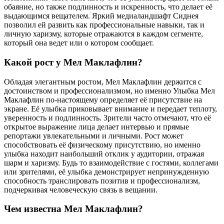
обаяние, но также подлинность и искренность, что делает её
выдающимся вещателем. Яркий медиаландшафт Сиднея
позволил ей развить как профессиональные навыки, так и
личную харизму, которые отражаются в каждом сегменте,
который она ведет или о котором сообщает.
Какой рост у Мел Маклафлин?
Обладая элегантным ростом, Мел Маклафлин держится с
достоинством и профессионализмом, но именно Улыбка Мел
Маклафлин по-настоящему определяет её присутствие на
экране. Её улыбка приковывает внимание и передает теплоту,
уверенность и подлинность. Зрители часто отмечают, что её
открытое выражение лица делает интервью и прямые
репортажи увлекательными и личными. Рост может
способствовать её физическому присутствию, но именно
улыбка находит наибольший отклик у аудитории, отражая
шарм и харизму. Будь то взаимодействие с гостями, коллегами
или зрителями, её улыбка демонстрирует непринужденную
способность транслировать позитив и профессионализм,
подчеркивая человеческую связь в вещании.
Чем известна Мел Маклафлин?