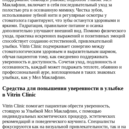
Маклафлин, включает в себя последовательный уход за
полостью рта и осознанную мимику. Чистка зубов,
использование зубной нити и регулярные осмотры у
стоматолога гарантируют, что зубы останутся здоровыми и
яркими. Гидратация, правильное питание и осанка
дополнительно улучшают внешний вид. Помимо физического
ухода, практика искренних выражений и позитивных эмоций
способствует созданию естественной, привлекательной
улыбки. Vitrin Clinic подчеркивает синергию между
стоматологическим здоровьем и выразительным шармом,
обучая пациентов тому, как ежедневно поддерживать
уверенность и доступность. Сочетая уход, подлинность и
осознанность, каждый может подражать теплоте, обаянию и
профессиональной ауре, воплощенным в таких знаковых
улыбках, как у Мел Маклафлин.
Средства для повышения уверенности в улыбке
в Vitrin Clinic
Vitrin Clinic помогает пациентам обрести уверенность,
стоящую за Улыбкой Мел Маклафлин, с помощью
индивидуальных косметических процедур, эстетических
рекомендаций и поведенческого коучинга. Специалисты
фокусируются как на визуальной привлекательности, так и на