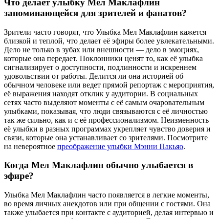
Что делает улыбку Мел Маклафлин
запоминающейся для зрителей и фанатов?
Зрители часто говорят, что Улыбка Мел Маклафлин кажется
близкой и теплой, что делает её эфиры более увлекательными.
Дело не только в зубах или внешности — дело в эмоциях,
которые она передает. Поклонники ценят то, как её улыбка
сигнализирует о доступности, подлинности и искреннем
удовольствии от работы. Делится ли она историей об
обычном человеке или ведет прямой репортаж с мероприятия,
её выражения находят отклик у аудитории. В социальных
сетях часто выделяют моменты с её самым очаровательным
улыбками, показывая, что люди связываются с её личностью
так же сильно, как и с её профессионализмом. Неизменность
её улыбки в разных программах укрепляет чувство доверия и
связи, которые она устанавливает со зрителями.
Посмотрите
на невероятное
преображение улыбки Мэнни Пакьяо
.
Когда Мел Маклафлин обычно улыбается в
эфире?
Улыбка Мел Маклафлин часто появляется в легкие моменты,
во время личных анекдотов или при общении с гостями. Она
также улыбается при контакте с аудиторией, делая интервью и