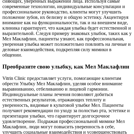
сияющих, уверенных выражений лица. Используя самые
современные технологии, индивидуальные консультации и
профессиональное руководство, клиенты могут улучшить
положение зубов, их белизну и общую эстетику. Акцентируя
внимание как на функциональности, так и на внешнем виде,
клиника гарантирует, что каждая улыбка будет естественной и
выразительной. Следуя примеру знаковых улыбок, таких как у
Мел Маклафлин, пациенты узнают, как профессиональная,
уверенная улыбка может положительно повлиять на личные и
деловые взаимодействия, подкрепляя силу мимики в
общении.
Преобразите свою улыбку, как Мел Маклафлин
Vitrin Clinic предоставляет услуги, помогающие клиентам
обрести Улыбку Мел Маклафлин, уделяя особое внимание
выравниванию, отбеливанию и лицевой гармонии.
Индивидуальные планы лечения позволяют добиться
естественных результатов, отражающих теплоту и
уверенность, видимые в культовой улыбке Мел. Пациенты
получают рекомендации по уходу за полостью рта, эстетике и
презентации улыбки, что гарантирует долгосрочное
удовлетворение. Подражая профессиональной мимике Мел
Маклафлин, люди могут повысить уверенность в себе,
улучшить социальные взаимодействия и усовершенствовать