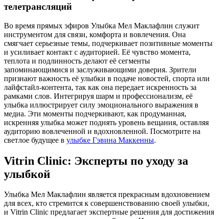
телетрансляций
Во время прямых эфиров Улыбка Мел Маклафлин служит
инструментом для связи, комфорта и вовлечения. Она
смягчает серьезные темы, подчеркивает позитивные моменты
и усиливает контакт с аудиторией. Её чувство момента,
теплота и подлинность делают её сегменты
запоминающимися и заслуживающими доверия. Зрители
признают важность её улыбки в подаче новостей, спорта или
лайфстайл-контента, так как она передает искренность за
рамками слов. Интегрируя шарм и профессионализм, её
улыбка иллюстрирует силу эмоционального выражения в
медиа. Эти моменты подчеркивают, как продуманная,
искренняя улыбка может поднять уровень вещания, оставляя
аудиторию вовлеченной и вдохновленной.
Посмотрите на
светлое будущее в
улыбке Гэвина Маккенны
.
Vitrin Clinic: Эксперты по уходу за
улыбкой
Улыбка Мел Маклафлин является прекрасным вдохновением
для всех, кто стремится к совершенствованию своей улыбки,
и Vitrin Clinic предлагает экспертные решения для достижения