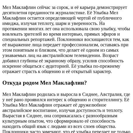
Мел Маклафлин сейчас за сорок, и её карьера демонстрирует
десятилетия преданности журналистике. Её Улыбка Мел
Маклафлин остается определяющей чертой её публичного
имиджа, излучая теплоту, шарм и уверенность. На
протяжении многих лет она использовала свою улыбку, чтобы
вовлекать зрителей во время интервью, прямых эфиров и
специальных репортажей. Поклонники восхищаются тем, как
её выражение лица передает профессионализм, оставаясь при
этом понятным и близким, что делает её одним из самых
узнаваемых лиц на австралийском телевидении. Возраст
добавил глубины её экранному образу, усилив способность
искренне общаться с аудиторией. Её улыбка по-прежнему
отражает страсть к общению и её открытый характер.
Откуда родом Мел Маклафлин?
Мел Маклафлин родилась и выросла в Сиднее, Австралия, где
у неё рано проявился интерес к общению и сторителлингу. Её
Улыбка Мел Маклафлин отражает её дружелюбное
австралийское воспитание, излучая доступность и теплоту.
Вырастая в Сиднее, она соприкасалась с разнообразным
культурным опытом, что сформировало её способность
находить общий язык с людьми из всех слоев общества.
Поклонники часто замечают, что её улыбка передает не только