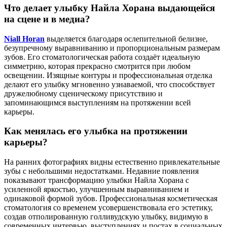
Что делает улыбку Найла Хорана выдающейся
на сцене и в медиа?
Niall Horan
выделяется благодаря ослепительной белизне,
безупречному выравниванию и пропорциональным размерам
зубов. Его стоматологическая работа создаёт идеальную
симметрию, которая прекрасно смотрится при любом
освещении. Изящные контуры и профессиональная отделка
делают его улыбку мгновенно узнаваемой, что способствует
дружелюбному сценическому присутствию и
запоминающимся выступлениям на протяжении всей
карьеры.
Как менялась его улыбка на протяжении
карьеры?
На ранних фотографиях видны естественно привлекательные
зубы с небольшими недостатками. Недавние появления
показывают трансформацию улыбки Найла Хорана с
усиленной яркостью, улучшенным выравниванием и
одинаковой формой зубов. Профессиональная косметическая
стоматология со временем усовершенствовала его эстетику,
создав отполированную голливудскую улыбку, видимую в
современных интервью, выступлениях и постах в социальных