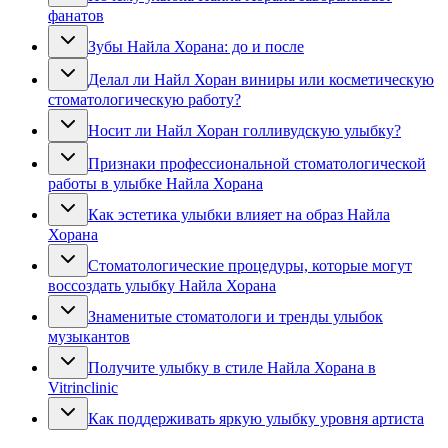
фанатов
Зубы Найла Хорана: до и после
Делал ли Найл Хоран виниры или косметическую
стоматологическую работу?
Носит ли Найл Хоран голливудскую улыбку?
Признаки профессиональной стоматологической
работы в улыбке Найла Хорана
Как эстетика улыбки влияет на образ Найла
Хорана
Стоматологические процедуры, которые могут
воссоздать улыбку Найла Хорана
Знаменитые стоматологи и тренды улыбок
музыкантов
Получите улыбку в стиле Найла Хорана в
Vitrinclinic
Как поддерживать яркую улыбку уровня артиста