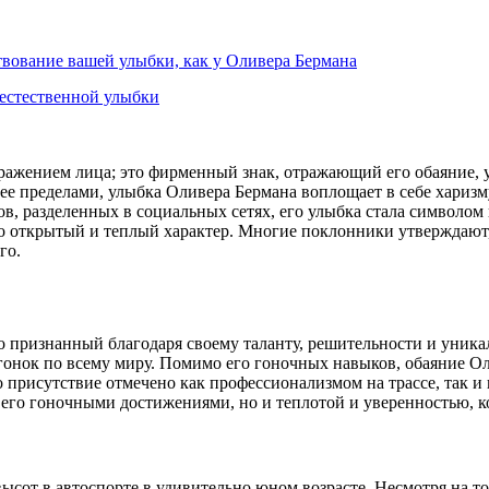
твование вашей улыбки, как у Оливера Бермана
 естественной улыбки
ражением лица; это фирменный знак, отражающий его обаяние, 
 ее пределами, улыбка Оливера Бермана воплощает в себе харизм
 разделенных в социальных сетях, его улыбка стала символом 
о открытый и теплый характер. Многие поклонники утверждают,
го.
о признанный благодаря своему таланту, решительности и уник
гонок по всему миру. Помимо его гоночных навыков, обаяние Ол
рисутствие отмечено как профессионализмом на трассе, так и п
о его гоночными достижениями, но и теплотой и уверенностью, 
сот в автоспорте в удивительно юном возрасте. Несмотря на то,