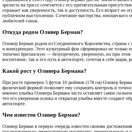
зрелость на трассе сочетается с его притягательным присутств
отражает как уверенность, так и доступность. Его возраст не 
публичном выступлении. Сочетание мастерства, юношеского о
любителей гонок.
Откуда родом Оливер Берман?
Оливер Берман родом из Соединенного Королевства, страны с г
и конкуренции. Этот культурный фон сформировал не только ег
типично британскую — безупречную, уверенную, но при этом ра
воспитание, так и его путь в автоспорте, сочетая в себе шарм
Какой рост у Оливера Бермана?
При росте примерно 5 футов 10 дюймов (178 см) Оливер Берма
физической формой позволяет ему сохранять контроль и точнос
именно улыбка Оливера Бермана часто оставляет самое сильно
что его уверенная осанка и открытая улыбка вместе создают о
автоспорте.
Чем известен Оливер Берман?
Оливер Берман в первую очередь известен своими достижения
последовательно демонстрирует мастерство, решительность и с