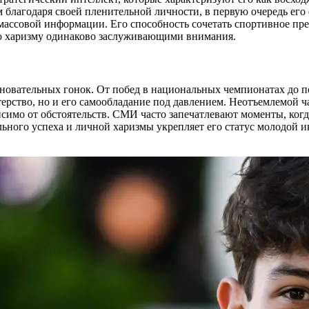
 благодаря своей пленительной личности, в первую очередь ег
 массовой информации. Его способность сочетать спортивное пр
ную харизму одинаково заслуживающими внимания.
вновательных гонок. От побед в национальных чемпионатах до
терство, но и его самообладание под давлением. Неотъемлемой 
исимо от обстоятельств. СМИ часто запечатлевают моменты, когд
ьного успеха и личной харизмы укрепляет его статус молодой 