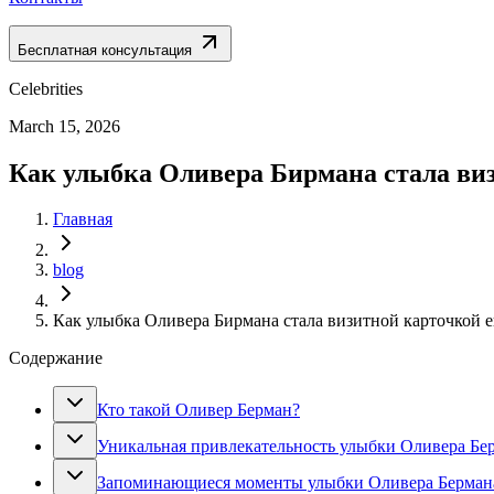
Бесплатная консультация
Celebrities
March 15, 2026
Как улыбка Оливера Бирмана стала ви
Главная
blog
Как улыбка Оливера Бирмана стала визитной карточкой 
Содержание
Кто такой Оливер Берман?
Уникальная привлекательность улыбки Оливера Бе
Запоминающиеся моменты улыбки Оливера Берман