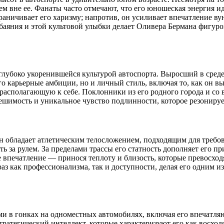
ием вне ее. Фанаты часто отмечают, что его юношеская энергия 
ограничивает его харизму; напротив, он усиливает впечатление 
баяния и этой культовой улыбки делает Оливера Бермана фигур
лубоко укоренившейся культурой автоспорта. Выросший в среде, 
о карьерные амбиции, но и личный стиль, включая то, как он в
сполагающую к себе. Поклонники из его родного города и со вс
, решимость и уникальное чувство подлинности, которое резониру
н обладает атлетическим телосложением, подходящим для требов
ть за рулем. За пределами трассы его статность дополняет его 
е впечатление — принося теплоту и близость, которые превосхо
браз как профессионализма, так и доступности, делая его одним
ми в гонках на одноместных автомобилях, включая его впечатл
тратегический интеллект, которые характеризуют его как восход