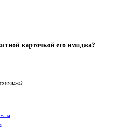
зитной карточкой его имиджа?
его имиджа?
рмана
а