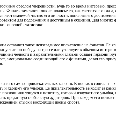
ибочным ореолом уверенности. Будь то во время интервью, прес
ия. Фанаты замечают тонкие нюансы: то, как светятся его глаза
тся неотъемлемой частью его личности, дополняя его достижени
 объектом для подражания и доступным в общении. Для многих ф
мки гоночной статистики.
а оставляет такое неизгладимое впечатление на фанатов. Ее ярк
днует ли он победу на трассе или участвует в обычном интервью
 линией челюсти и выразительными глазами создает гармоничн
ост, эмоционально соединяющий его с фанатами, делая его прис
я.
из его самых привлекательных качеств. В постах в социальных 
ту и харизму его улыбки. Ее привлекательность выходит за рам
 поклонники тянутся к позитиву, который излучает его улыбка, 
вать преданную глобальную аудиторию. При каждом его появлен
искренней улыбки восходящей иконы спорта.