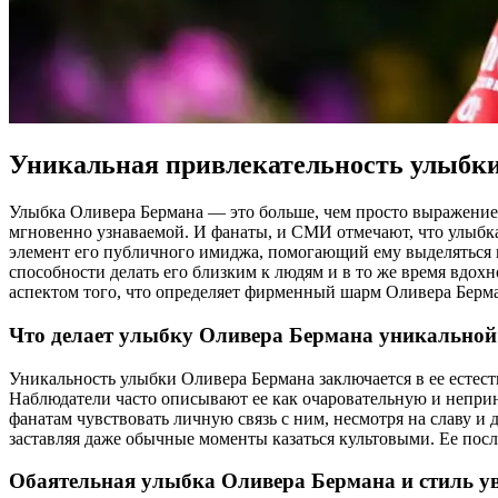
Уникальная привлекательность улыбк
Улыбка Оливера Бермана — это больше, чем просто выражение ли
мгновенно узнаваемой. И фанаты, и СМИ отмечают, что улыбк
элемент его публичного имиджа, помогающий ему выделяться в
способности делать его близким к людям и в то же время вд
аспектом того, что определяет фирменный шарм Оливера Берм
Что делает улыбку Оливера Бермана уникальной
Уникальность улыбки Оливера Бермана заключается в ее естест
Наблюдатели часто описывают ее как очаровательную и непри
фанатам чувствовать личную связь с ним, несмотря на славу и 
заставляя даже обычные моменты казаться культовыми. Ее посл
Обаятельная улыбка Оливера Бермана и стиль у