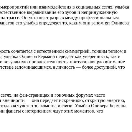
с-мероприятий или взаимодействия в социальных сетях, улыбка
, естественное выравнивание его зубов и непринужденную
я на трассе. Он устраняет разрыв между профессиональным
анатов его улыбка определяет то, каким они запомнят Оливера
ость сочетается с естественной симметрией, тонким теплом и
, улыбка Оливера Бермана передает как уверенность, так и
ую визуальную привлекательность, притягивающую внимание.
утствие запоминающимся, а личность — более доступной, что
сетях, на фан-страницах и гоночных форумах часто
ки внешности — она передает искреннюю, открытую энергию,
создавая чувство знакомства и связи. Улыбка Оливера Бермана
ии фанаты с нетерпением ждут этих моментов, что