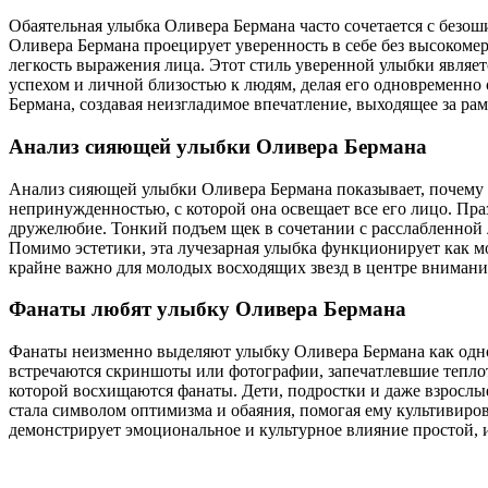
Обаятельная улыбка Оливера Бермана часто сочетается с безош
Оливера Бермана проецирует уверенность в себе без высокомер
легкость выражения лица. Этот стиль уверенной улыбки являе
успехом и личной близостью к людям, делая его одновременно
Бермана, создавая неизгладимое впечатление, выходящее за ра
Анализ сияющей улыбки Оливера Бермана
Анализ сияющей улыбки Оливера Бермана показывает, почему он
непринужденностью, с которой она освещает все его лицо. Праз
дружелюбие. Тонкий подъем щек в сочетании с расслабленной
Помимо эстетики, эта лучезарная улыбка функционирует как м
крайне важно для молодых восходящих звезд в центре внимани
Фанаты любят улыбку Оливера Бермана
Фанаты неизменно выделяют улыбку Оливера Бермана как одно 
встречаются скриншоты или фотографии, запечатлевшие тепло
которой восхищаются фанаты. Дети, подростки и даже взрослые
стала символом оптимизма и обаяния, помогая ему культивиро
демонстрирует эмоциональное и культурное влияние простой, 