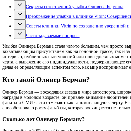
Секреты естественной улыбки Оливера Бермана
Преображение улыбки в клинике Vitrin: Совершенс
Советы клиники Vitrin по сохранению уверенной и
Часто задаваемые вопросы
Улыбка Оливера Бермана стала чем-то большим, чем просто вы
захватывающим присутствием как на гоночной трассе, так и за
интервью, публичных выступлений или повседневных моментов,
черта, а выражение его индивидуальности, подчеркивающее ег
делая ее определяющим аспектом того, как мир воспринимает е
Кто такой Оливер Берман?
Оливер Берман — восходящая звезда в мире автоспорта, широк
награды в молодом возрасте, он привлек внимание любителей 
фанаты и СМИ часто отмечают как запоминающуюся черту. Его п
способствовало росту фан-базы, которая восхищается не тольк
Сколько лет Оливеру Берману?
Родившийся в 2005 году, Оливер Берман достиг значительных вы