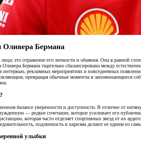
и Оливера Бермана
ца; это отражение его личности и обаяния. Она в равной степен
а Оливера Бермана тщательно сбалансирована между естествен
 интервью, рекламных мероприятиях и повседневных появлениях
охновляющим, превращая обычные моменты в запоминающиеся соб
ана.
?
венном балансе уверенности и доступности. В отличие от натяну
нужденную — редкое сочетание, которое усиливает его публичн
дистанцию, которая часто отделяет спортивных звезд от их ауди
едовательность, подлинность и харизма делают ее одним из сам
веренной улыбки