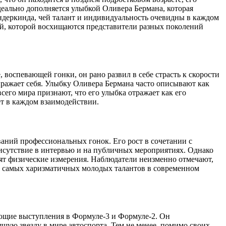
идеально дополняется улыбкой Оливера Бермана, которая
вундеркинда, чей талант и индивидуальность очевидны в каждом
ой, которой восхищаются представители разных поколений
воспевающей гонки, он рано развил в себе страсть к скорости
ыражает себя. Улыбку Оливера Бермана часто описывают как
его мира признают, что его улыбка отражает как его
ет в каждом взаимодействии.
аний профессиональных гонок. Его рост в сочетании с
присутствие в интервью и на публичных мероприятиях. Однако
дят физические измерения. Наблюдатели неизменно отмечают,
 из самых харизматичных молодых талантов в современном
яющие выступления в Формуле-3 и Формуле-2. Он
ящую звезду в мире автоспорта. Тем не менее, помимо своих