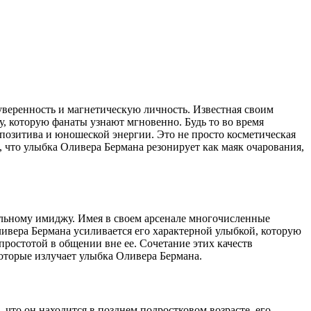
уверенность и магнетическую личность. Известная своим
у, которую фанаты узнают мгновенно. Будь то во время
позитива и юношеской энергии. Это не просто косметическая
 что улыбка Оливера Бермана резонирует как маяк очарования,
альному имиджу. Имея в своем арсенале многочисленные
ивера Бермана усиливается его характерной улыбкой, которую
ростотой в общении вне ее. Сочетание этих качеств
которые излучает улыбка Оливера Бермана.
 что он находится в позднем подростковом возрасте, его