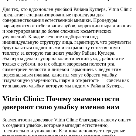
Для тех, кто вдохновлен улыбкой Райана Куглера, Vitrin Clinic
предлагает специализированные процедуры для
совершенствования естественной мимики. Процедуры
варьируются от отбеливания зубов, коррекции выравнивания
и контурирования до более сложных косметических
улучшений. Каждое лечение подбирается под
индивидуальную структуру лица, гарантируя, что результаты
будут казаться подлинными и сохранят ту естественную
теплоту, за которую так ценят улыбку Райана Куглера.
Эксперты делают упор на холистический уход, работая не
только с зубами, но и с общим здоровьем полости рта,
симметрией челюсти и лицевой гармонией. Следуя этим
персональным планам, клиенты могут обрести улыбку,
излучающую уверенность, шарм и открытость — совсем как
ту знаковую улыбку, которую мы видим у Райана Куглера.
Vitrin Clinic: Почему знаменитости
доверяют свою улыбку именно нам
Знаменитости доверяют Vitrin Clinic благодаря нашему опыту
в создании улыбок, которые выглядят естественно,
пленительно и уникально. Клиника использует передовые