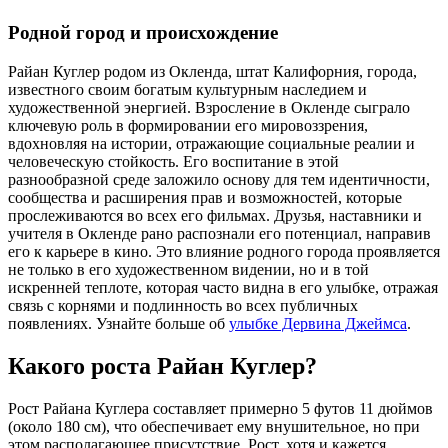
Родной город и происхождение
Райан Куглер родом из Окленда, штат Калифорния, города,
известного своим богатым культурным наследием и
художественной энергией. Взросление в Окленде сыграло
ключевую роль в формировании его мировоззрения,
вдохновляя на истории, отражающие социальные реалии и
человеческую стойкость. Его воспитание в этой
разнообразной среде заложило основу для тем идентичности,
сообщества и расширения прав и возможностей, которые
прослеживаются во всех его фильмах. Друзья, наставники и
учителя в Окленде рано распознали его потенциал, направив
его к карьере в кино. Это влияние родного города проявляется
не только в его художественном видении, но и в той
искренней теплоте, которая часто видна в его улыбке, отражая
связь с корнями и подлинность во всех публичных
появлениях.
Узнайте больше об
улыбке Дервина Джеймса
.
Какого роста Райан Куглер?
Рост Райана Куглера составляет примерно 5 футов 11 дюймов
(около 180 см), что обеспечивает ему внушительное, но при
этом располагающее присутствие. Рост, хотя и кажется