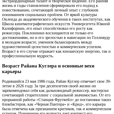
экстраординарный талант и творческое видение. Его ранняя
жизнь и годы становления сформировали его подход к
повествованию, сочетающий личный опыт с глубоким
пониманием социальных проблем. От яркой культуры
Окленда до академического обучения в таких институтах, как
Школа кинематографических искусств Университета Южной
Калифорнии, его опыт способствовал его росту как
режиссера. Поклонники восхищаются не только его
достижениями, но и его зрелостью в навигации по Голливуду
в молодом возрасте, умением балансировать между
художественной целостностью и коммерческим успехом.
Возраст в его случае отражает как юношескую энергию, так и
профессиональную мудрость.
Возраст Райана Куглера и основные вехи
карьеры
Родившийся 23 мая 1986 года, Райан Куглер отмечает свое 39-
летие в 2026 году. За три десятилетия своей жизни он
зарекомендовал себя как дальновидный режиссер, мастерски
сочетающий сторителлинг с социальной значимостью. От его
прорывной работы «Станция Фрутвейл» до постановки таких
блокбастеров, как «Черная Пантера» и «Крид», его карьера
была отмечена как признанием критиков, так и коммерческим
успехом. Понимание его возраста дает контекст его