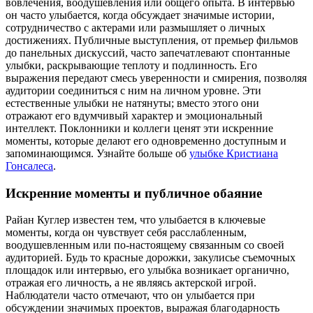
вовлечения, воодушевления или общего опыта. В интервью
он часто улыбается, когда обсуждает значимые истории,
сотрудничество с актерами или размышляет о личных
достижениях. Публичные выступления, от премьер фильмов
до панельных дискуссий, часто запечатлевают спонтанные
улыбки, раскрывающие теплоту и подлинность. Его
выражения передают смесь уверенности и смирения, позволяя
аудитории соединиться с ним на личном уровне. Эти
естественные улыбки не натянуты; вместо этого они
отражают его вдумчивый характер и эмоциональный
интеллект. Поклонники и коллеги ценят эти искренние
моменты, которые делают его одновременно доступным и
запоминающимся.
Узнайте больше об
улыбке Кристиана
Гонсалеса
.
Искренние моменты и публичное обаяние
Райан Куглер известен тем, что улыбается в ключевые
моменты, когда он чувствует себя расслабленным,
воодушевленным или по-настоящему связанным со своей
аудиторией. Будь то красные дорожки, закулисье съемочных
площадок или интервью, его улыбка возникает органично,
отражая его личность, а не являясь актерской игрой.
Наблюдатели часто отмечают, что он улыбается при
обсуждении значимых проектов, выражая благодарность