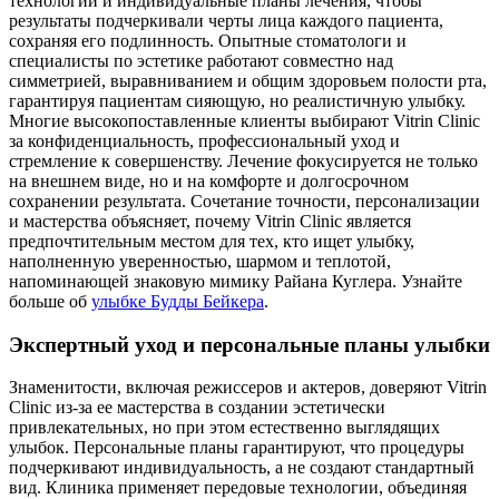
технологии и индивидуальные планы лечения, чтобы
результаты подчеркивали черты лица каждого пациента,
сохраняя его подлинность. Опытные стоматологи и
специалисты по эстетике работают совместно над
симметрией, выравниванием и общим здоровьем полости рта,
гарантируя пациентам сияющую, но реалистичную улыбку.
Многие высокопоставленные клиенты выбирают Vitrin Clinic
за конфиденциальность, профессиональный уход и
стремление к совершенству. Лечение фокусируется не только
на внешнем виде, но и на комфорте и долгосрочном
сохранении результата. Сочетание точности, персонализации
и мастерства объясняет, почему Vitrin Clinic является
предпочтительным местом для тех, кто ищет улыбку,
наполненную уверенностью, шармом и теплотой,
напоминающей знаковую мимику Райана Куглера.
Узнайте
больше об
улыбке Будды Бейкера
.
Экспертный уход и персональные планы улыбки
Знаменитости, включая режиссеров и актеров, доверяют Vitrin
Clinic из-за ее мастерства в создании эстетически
привлекательных, но при этом естественно выглядящих
улыбок. Персональные планы гарантируют, что процедуры
подчеркивают индивидуальность, а не создают стандартный
вид. Клиника применяет передовые технологии, объединяя