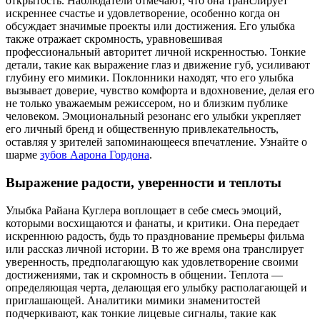
открытость. Наблюдатели отмечают, что она транслирует
искреннее счастье и удовлетворение, особенно когда он
обсуждает значимые проекты или достижения. Его улыбка
также отражает скромность, уравновешивая
профессиональный авторитет личной искренностью. Тонкие
детали, такие как выражение глаз и движение губ, усиливают
глубину его мимики. Поклонники находят, что его улыбка
вызывает доверие, чувство комфорта и вдохновение, делая его
не только уважаемым режиссером, но и близким публике
человеком. Эмоциональный резонанс его улыбки укрепляет
его личный бренд и общественную привлекательность,
оставляя у зрителей запоминающееся впечатление.
Узнайте о
шарме
зубов Аарона Гордона
.
Выражение радости, уверенности и теплоты
Улыбка Райана Куглера воплощает в себе смесь эмоций,
которыми восхищаются и фанаты, и критики. Она передает
искреннюю радость, будь то празднование премьеры фильма
или рассказ личной истории. В то же время она транслирует
уверенность, предполагающую как удовлетворение своими
достижениями, так и скромность в общении. Теплота —
определяющая черта, делающая его улыбку располагающей и
приглашающей. Аналитики мимики знаменитостей
подчеркивают, как тонкие лицевые сигналы, такие как