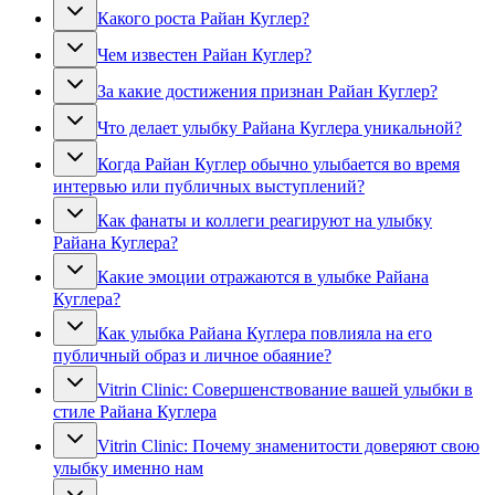
Какого роста Райан Куглер?
Чем известен Райан Куглер?
За какие достижения признан Райан Куглер?
Что делает улыбку Райана Куглера уникальной?
Когда Райан Куглер обычно улыбается во время
интервью или публичных выступлений?
Как фанаты и коллеги реагируют на улыбку
Райана Куглера?
Какие эмоции отражаются в улыбке Райана
Куглера?
Как улыбка Райана Куглера повлияла на его
публичный образ и личное обаяние?
Vitrin Clinic: Совершенствование вашей улыбки в
стиле Райана Куглера
Vitrin Clinic: Почему знаменитости доверяют свою
улыбку именно нам