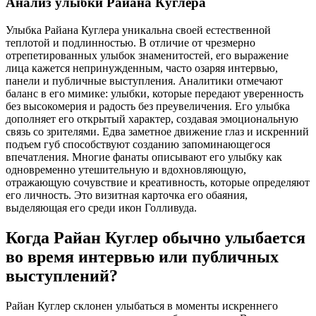
Анализ улыбки Райана Куглера
Улыбка Райана Куглера уникальна своей естественной
теплотой и подлинностью. В отличие от чрезмерно
отрепетированных улыбок знаменитостей, его выражение
лица кажется непринужденным, часто озаряя интервью,
панели и публичные выступления. Аналитики отмечают
баланс в его мимике: улыбки, которые передают уверенность
без высокомерия и радость без преувеличения. Его улыбка
дополняет его открытый характер, создавая эмоциональную
связь со зрителями. Едва заметное движение глаз и искренний
подъем губ способствуют созданию запоминающегося
впечатления. Многие фанаты описывают его улыбку как
одновременно утешительную и вдохновляющую,
отражающую сочувствие и креативность, которые определяют
его личность. Это визитная карточка его обаяния,
выделяющая его среди икон Голливуда.
Когда Райан Куглер обычно улыбается
во время интервью или публичных
выступлений?
Райан Куглер склонен улыбаться в моменты искреннего