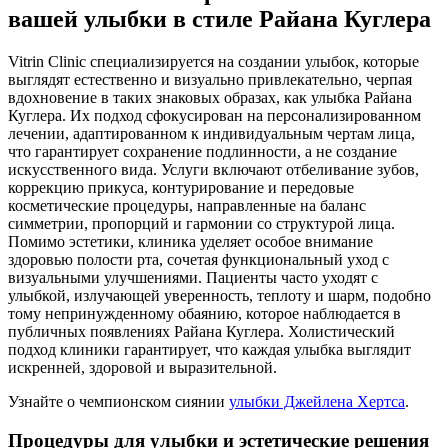
вашей улыбки в стиле Райана Куглера
Vitrin Clinic специализируется на создании улыбок, которые
выглядят естественно и визуально привлекательно, черпая
вдохновение в таких знаковых образах, как улыбка Райана
Куглера. Их подход сфокусирован на персонализированном
лечении, адаптированном к индивидуальным чертам лица,
что гарантирует сохранение подлинности, а не создание
искусственного вида. Услуги включают отбеливание зубов,
коррекцию прикуса, контурирование и передовые
косметические процедуры, направленные на баланс
симметрии, пропорций и гармонии со структурой лица.
Помимо эстетики, клиника уделяет особое внимание
здоровью полости рта, сочетая функциональный уход с
визуальными улучшениями. Пациенты часто уходят с
улыбкой, излучающей уверенность, теплоту и шарм, подобно
тому непринужденному обаянию, которое наблюдается в
публичных появлениях Райана Куглера. Холистический
подход клиники гарантирует, что каждая улыбка выглядит
искренней, здоровой и выразительной.
Узнайте о чемпионском сиянии
улыбки Джейлена Хертса
.
Процедуры для улыбки и эстетические решения