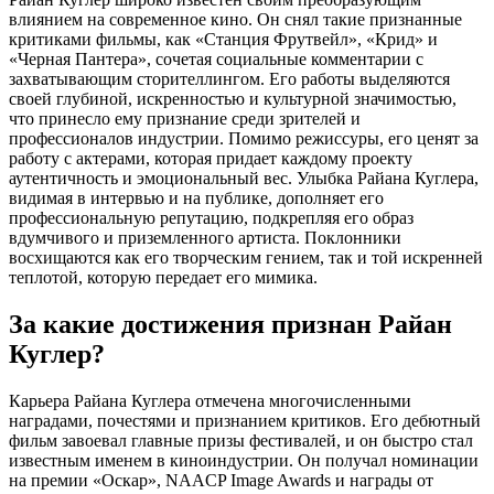
влиянием на современное кино. Он снял такие признанные
критиками фильмы, как «Станция Фрутвейл», «Крид» и
«Черная Пантера», сочетая социальные комментарии с
захватывающим сторителлингом. Его работы выделяются
своей глубиной, искренностью и культурной значимостью,
что принесло ему признание среди зрителей и
профессионалов индустрии. Помимо режиссуры, его ценят за
работу с актерами, которая придает каждому проекту
аутентичность и эмоциональный вес. Улыбка Райана Куглера,
видимая в интервью и на публике, дополняет его
профессиональную репутацию, подкрепляя его образ
вдумчивого и приземленного артиста. Поклонники
восхищаются как его творческим гением, так и той искренней
теплотой, которую передает его мимика.
За какие достижения признан Райан
Куглер?
Карьера Райана Куглера отмечена многочисленными
наградами, почестями и признанием критиков. Его дебютный
фильм завоевал главные призы фестивалей, и он быстро стал
известным именем в киноиндустрии. Он получал номинации
на премии «Оскар», NAACP Image Awards и награды от