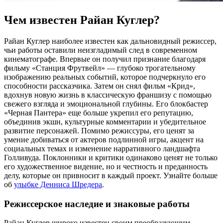
Чем известен Райан Куглер?
Райан Куглер наиболее известен как дальновидный режиссер,
чьи работы оставили неизгладимый след в современном
кинематографе. Впервые он получил признание благодаря
фильму «Станция Фрутвейл» — глубоко трогательному
изображению реальных событий, которое подчеркнуло его
способности рассказчика. Затем он снял фильм «Крид»,
вдохнув новую жизнь в классическую франшизу с помощью
свежего взгляда и эмоциональной глубины. Его блокбастер
«Черная Пантера» еще больше укрепил его репутацию,
объединив экшн, культурные комментарии и убедительное
развитие персонажей. Помимо режиссуры, его ценят за
умение добиваться от актеров подлинной игры, акцент на
социальных темах и изменение нарративного ландшафта
Голливуда. Поклонники и критики одинаково ценят не только
его художественное видение, но и честность и преданность
делу, которые он привносит в каждый проект.
Узнайте больше
об
улыбке Денниса Шредера
.
Режиссерское наследие и знаковые работы
Райан Куглер широко известен своим преобразующим