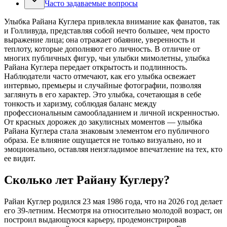
Часто задаваемые вопросы
Улыбка Райана Куглера привлекла внимание как фанатов, так
и Голливуда, представляя собой нечто большее, чем просто
выражение лица; она отражает обаяние, уверенность и
теплоту, которые дополняют его личность. В отличие от
многих публичных фигур, чьи улыбки мимолетны, улыбка
Райана Куглера передает открытость и подлинность.
Наблюдатели часто отмечают, как его улыбка освежает
интервью, премьеры и случайные фотографии, позволяя
заглянуть в его характер. Это улыбка, сочетающая в себе
тонкость и харизму, соблюдая баланс между
профессиональным самообладанием и личной искренностью.
От красных дорожек до закулисных моментов — улыбка
Райана Куглера стала знаковым элементом его публичного
образа. Ее влияние ощущается не только визуально, но и
эмоционально, оставляя неизгладимое впечатление на тех, кто
ее видит.
Сколько лет Райану Куглеру?
Райан Куглер родился 23 мая 1986 года, что на 2026 год делает
его 39-летним. Несмотря на относительно молодой возраст, он
построил выдающуюся карьеру, продемонстрировав