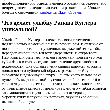
профессионального успеха и личного обаяния определяет его
непреходящее наследие в индустрии развлечений.
Узнайте
больше о сдержанной
улыбке Си Джея Страуда
.
Что делает улыбку Райана Куглера
уникальной?
Улыбка Райана Куглера выделяется своей естественной
подлинностью и эмоциональным резонансом. В отличие от
постановочных или вынужденных выражений, его улыбка
передает искреннюю теплоту, уверенность и открытость.
Наблюдатели отмечают, как едва заметный подъем уголков
губ и блеск в глазах создают впечатление дружелюбия и
искренности. Она обладает уникальным шармом, который
дополняет его публичный образ, отражая спокойную,
скромную и вдумчивую натуру. Фанаты часто называют ее
душевной, выразительной и утешительной, сочетающей в
себе личную и профессиональную привлекательность. Это
отличительное качество гарантирует, что его улыбка остается
запоминающейся и узнаваемой во всех интервью, на
мероприятиях и случайных встречах, улучшая его общий
имидж в Голливуде.