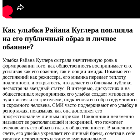
Как улыбка Райана Куглера повлияла
на его публичный образ и личное
обаяние?
Улыбка Райана Куглера сыграла значительную роль в
формировании того, как общественность воспринимает его,
усиливая как его обаяние, так и общий имидж. Помимо его
достижений как режиссера, его мимика передает теплоту,
подлинность и открытость, что делает его близким публике,
несмотря на звездный статус. В интервью, дискуссиях и на
общественных мероприятиях его улыбка создает мгновенное
чувство связи со зрителями, подкрепляя его образ вдумчивого
и скромного человека. СМИ часто подчеркивают его улыбку в
репортажах, показывая, как она дополняет его
профессионализм личным штрихом. Поклонники неизменно
называют ее располагающей и искренней, что помогает
очеловечить его образ в глазах общественности. В конечном
счете, его улыбка укрепляет его личный бренд, сочетая в себе
харизму, искренность и тонкую эмоциональную