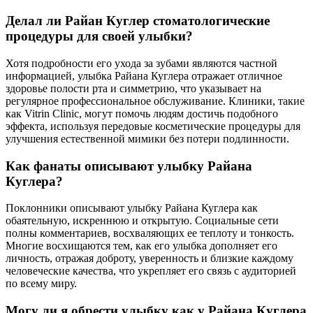
Делал ли Райан Куглер стоматологические
процедуры для своей улыбки?
Хотя подробности его ухода за зубами являются частной
информацией, улыбка Райана Куглера отражает отличное
здоровье полости рта и симметрию, что указывает на
регулярное профессиональное обслуживание. Клиники, такие
как Vitrin Clinic, могут помочь людям достичь подобного
эффекта, используя передовые косметические процедуры для
улучшения естественной мимики без потери подлинности.
Как фанаты описывают улыбку Райана
Куглера?
Поклонники описывают улыбку Райана Куглера как
обаятельную, искреннюю и открытую. Социальные сети
полны комментариев, восхваляющих ее теплоту и тонкость.
Многие восхищаются тем, как его улыбка дополняет его
личность, отражая доброту, уверенность и близкие каждому
человеческие качества, что укрепляет его связь с аудиторией
по всему миру.
Могу ли я обрести улыбку как у Райана Куглера