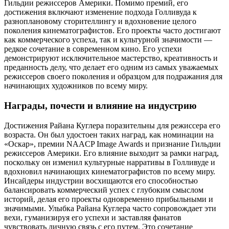
Гильдии режиссеров Америки. Помимо премий, его
достижения включают изменение подхода Голливуда к
разноплановому сторителлингу и вдохновение целого
поколения кинематографистов. Его проекты часто достигают
как коммерческого успеха, так и культурной значимости —
редкое сочетание в современном кино. Его успехи
демонстрируют исключительное мастерство, креативность и
преданность делу, что делает его одним из самых уважаемых
режиссеров своего поколения и образцом для подражания для
начинающих художников по всему миру.
Награды, почести и влияние на индустрию
Достижения Райана Куглера поразительны для режиссера его
возраста. Он был удостоен таких наград, как номинации на
«Оскар», премии NAACP Image Awards и признание Гильдии
режиссеров Америки. Его влияние выходит за рамки наград,
поскольку он изменил культурные нарративы в Голливуде и
вдохновил начинающих кинематографистов по всему миру.
Инсайдеры индустрии восхищаются его способностью
балансировать коммерческий успех с глубоким смыслом
историй, делая его проекты одновременно прибыльными и
значимыми. Улыбка Райана Куглера часто сопровождает эти
вехи, гуманизируя его успехи и заставляя фанатов
чувствовать личную связь с его путем. Это сочетание