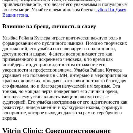
привлекательность, что делает его уважаемым и популярным
во всем мире.
Узнайте о чемпионском блеске
зубов Пи Джея
Вашингтона
.
Влияние на бренд, личность и славу
Улыбка Райана Куглера играет критически важную роль в
формировании его публичного имиджа. Помимо творческих
достижений, его улыбка сигнализирует о подлинности,
доступности и шарме. Фанаты воспринимают его как
приземленного и искреннего человека, в то время как
инсайдеры индустрии видят в этом отражение его
уверенности и профессионализма. Улыбка Райана Куглера
украшает его появления в СМИ, интервью и мероприятия на
красных дорожках, попадая в заголовки не только благодаря
его фильмам, но и благодаря излучаемой им харизме. Эта
тонкая, но мощная черта подкрепляет его личный бренд,
позволяя ему устанавливать эмоциональную связь с
аудиторией. Его улыбка неотделима от его идентичности как
режиссера, лидера мнений и культурной иконы, формируя
восприятие, которое выходит далеко за рамки серебряного
экрана.
Vitrin Clinic: Совершенствование