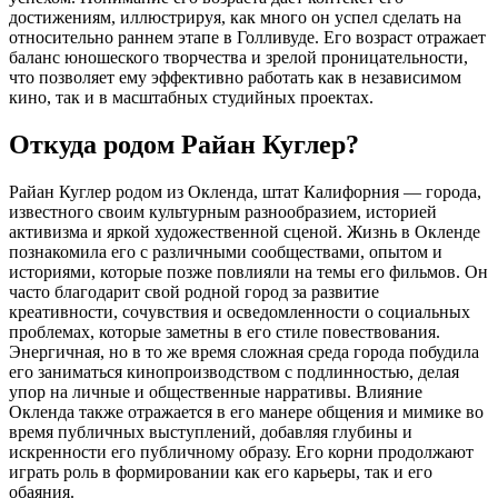
достижениям, иллюстрируя, как много он успел сделать на
относительно раннем этапе в Голливуде. Его возраст отражает
баланс юношеского творчества и зрелой проницательности,
что позволяет ему эффективно работать как в независимом
кино, так и в масштабных студийных проектах.
Откуда родом Райан Куглер?
Райан Куглер родом из Окленда, штат Калифорния — города,
известного своим культурным разнообразием, историей
активизма и яркой художественной сценой. Жизнь в Окленде
познакомила его с различными сообществами, опытом и
историями, которые позже повлияли на темы его фильмов. Он
часто благодарит свой родной город за развитие
креативности, сочувствия и осведомленности о социальных
проблемах, которые заметны в его стиле повествования.
Энергичная, но в то же время сложная среда города побудила
его заниматься кинопроизводством с подлинностью, делая
упор на личные и общественные нарративы. Влияние
Окленда также отражается в его манере общения и мимике во
время публичных выступлений, добавляя глубины и
искренности его публичному образу. Его корни продолжают
играть роль в формировании как его карьеры, так и его
обаяния.