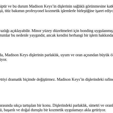
ptir ve bu durum Madison Keys’in dişlerinin sağlıklı görünmesine katkı
titiz bakımın profesyonel kozmetik işlemlerle birleştiğine işaret ediyo
lığı açıklayabilir. Minor yüzey düzeltmeleri için bonding uygulanmış o
rumlar bu nedenle yaygındır, ancak kendisi herhangi bir işlem hakkınd
ında, Madison Keys dişlerinin parlaklık, uyum ve oran açısından büyük öl
üyor.
etriyi dramatik biçimde değiştirmez. Madison Keys’in dişlerindeki rafi
asında sıkça tartışılan bir konu. Dişlerindeki parlaklık, simetri ve or
 başarılı ve doğal duruşlu bir kozmetik uygulamayı akla getiriyor.