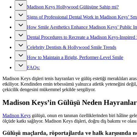
Madison Keys Hollywood Gülüşüne Sahip mi?
Signs of Professional Dental Work in Madison Keys’ Sm
How Smile Aesthetics Enhance Madison Keys’ Public I
Dental Procedures to Recreate a Madison Keys-Inspired
Celebrity Dentists & Hollywood Smile Trends
How to Maintain a Bright, Performer-Level Smile
FAQs:
Madison Keys dişleri tenis hayranları ve gülüş estetiği meraklıları arasın
etkiliyor. Kendinden emin tebessümü yalnızca atletik yeteneğini değil,
çekicilik dengesini mükemmel şekilde sergiliyor.
Madison Keys’in Gülüşü Neden Hayranları
Madison Keys
gülüşü, onun en tanınan özelliklerinden biri hâline gel
ölçüde katkı sağlıyor. Madison Keys dişleri, doğru diş bakımı ve ola
Gülüşü maçlarda, röportajlarda ve halk karşısında ne