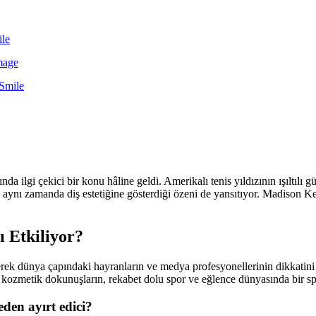
ile
mage
 Smile
da ilgi çekici bir konu hâline geldi. Amerikalı tenis yıldızının ışıltılı gü
 aynı zamanda diş estetiğine gösterdiği özeni de yansıtıyor. Madison Key
 Etkiliyor?
erek dünya çapındaki hayranların ve medya profesyonellerinin dikkatini ç
sı kozmetik dokunuşların, rekabet dolu spor ve eğlence dünyasında bir 
den ayırt edici?