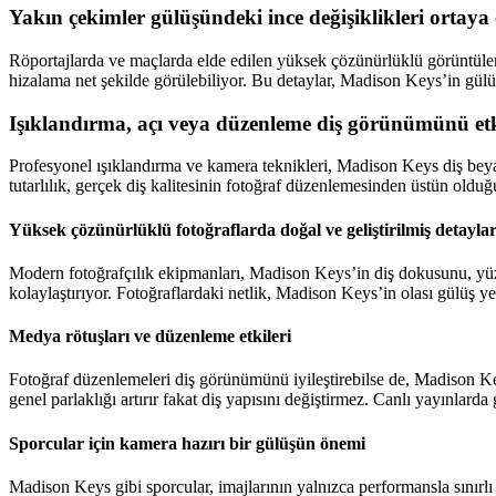
Yakın çekimler gülüşündeki ince değişiklikleri ortaya
Röportajlarda ve maçlarda elde edilen yüksek çözünürlüklü görüntüler,
hizalama net şekilde görülebiliyor. Bu detaylar, Madison Keys’in gülü
Işıklandırma, açı veya düzenleme diş görünümünü etk
Profesyonel ışıklandırma ve kamera teknikleri, Madison Keys diş beyazl
tutarlılık, gerçek diş kalitesinin fotoğraf düzenlemesinden üstün olduğ
Yüksek çözünürlüklü fotoğraflarda doğal ve geliştirilmiş detayla
Modern fotoğrafçılık ekipmanları, Madison Keys’in diş dokusunu, yüze
kolaylaştırıyor. Fotoğraflardaki netlik, Madison Keys’in olası gülüş 
Medya rötuşları ve düzenleme etkileri
Fotoğraf düzenlemeleri diş görünümünü iyileştirebilse de, Madison Ke
genel parlaklığı artırır fakat diş yapısını değiştirmez. Canlı yayınla
Sporcular için kamera hazırı bir gülüşün önemi
Madison Keys gibi sporcular, imajlarının yalnızca performansla sınır