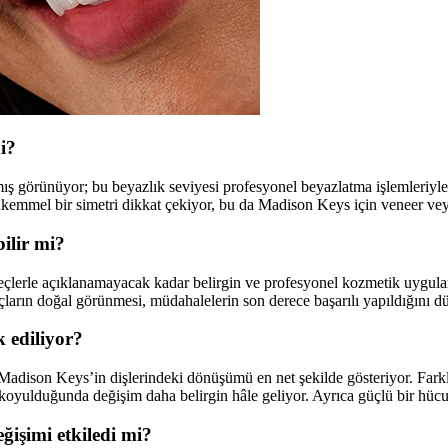
i?
rtmış görünüyor; bu beyazlık seviyesi profesyonel beyazlatma işlemleriyl
kemmel bir simetri dikkat çekiyor, bu da Madison Keys için veneer ve
bilir mi?
çlerle açıklanamayacak kadar belirgin ve profesyonel kozmetik uygulama
ların doğal görünmesi, müdahalelerin son derece başarılı yapıldığını d
k ediliyor?
Madison Keys’in dişlerindeki dönüşümü en net şekilde gösteriyor. Farklı 
a koyulduğunda değişim daha belirgin hâle geliyor. Ayrıca güçlü bir h
ğişimi etkiledi mi?