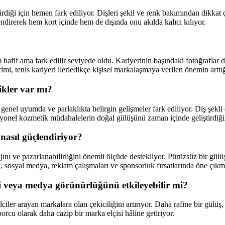
tirdiği için hemen fark ediliyor. Dişleri şekil ve renk bakımından dikkat
endirerek hem kort içinde hem de dışında onu akılda kalıcı kılıyor.
if ama fark edilir seviyede oldu. Kariyerinin başındaki fotoğraflar doğ
, tenis kariyeri ilerledikçe kişisel markalaşmaya verilen önemin arttığ
ikler var mı?
a genel uyumda ve parlaklıkta belirgin gelişmeler fark ediliyor. Diş şekl
esyonel kozmetik müdahalelerin doğal gülüşünü zaman içinde geliştirdiğ
 nasıl güçlendiriyor?
 ve pazarlanabilirliğini önemli ölçüde destekliyor. Pürüzsüz bir gülüş;
ği, sosyal medya, reklam çalışmaları ve sponsorluk fırsatlarında öne çıkm
ni veya medya görünürlüğünü etkileyebilir mi?
arayan markalara olan çekiciliğini artırıyor. Daha rafine bir gülüş, ta
orcu olarak daha cazip bir marka elçisi hâline getiriyor.