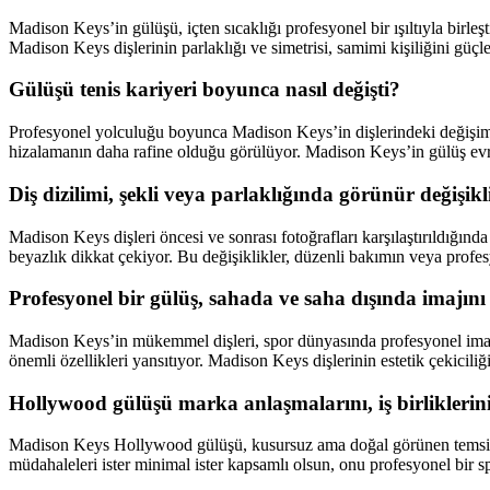
Madison Keys’in gülüşü, içten sıcaklığı profesyonel bir ışıltıyla birleş
Madison Keys dişlerinin parlaklığı ve simetrisi, samimi kişiliğini güçl
Gülüşü tenis kariyeri boyunca nasıl değişti?
Profesyonel yolculuğu boyunca Madison Keys’in dişlerindeki değişim haf
hizalamanın daha rafine olduğu görülüyor. Madison Keys’in gülüş evrimi
Diş dizilimi, şekli veya parlaklığında görünür değişikl
Madison Keys dişleri öncesi ve sonrası fotoğrafları karşılaştırıldığınd
beyazlık dikkat çekiyor. Bu değişiklikler, düzenli bakımın veya prof
Profesyonel bir gülüş, sahada ve saha dışında imajını
Madison Keys’in mükemmel dişleri, spor dünyasında profesyonel imajını
önemli özellikleri yansıtıyor. Madison Keys dişlerinin estetik çekicili
Hollywood gülüşü marka anlaşmalarını, iş birlikleri
Madison Keys Hollywood gülüşü, kusursuz ama doğal görünen temsilciler 
müdahaleleri ister minimal ister kapsamlı olsun, onu profesyonel bir sp