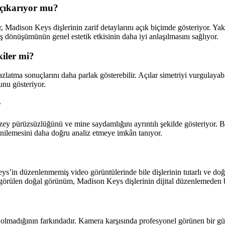
 çıkarıyor mu?
 Madison Keys dişlerinin zarif detaylarını açık biçimde gösteriyor. Yak
ş dönüşümünün genel estetik etkisinin daha iyi anlaşılmasını sağlıyor.
iler mi?
atma sonuçlarını daha parlak gösterebilir. Açılar simetriyi vurgulayabil
unu gösteriyor.
r
y pürüzsüzlüğünü ve mine saydamlığını ayrıntılı şekilde gösteriyor. B
yenilemesini daha doğru analiz etmeye imkân tanıyor.
ys’in düzenlenmemiş video görüntülerinde bile dişlerinin tutarlı ve do
rda görülen doğal görünüm, Madison Keys dişlerinin dijital düzenlemeden 
lı olmadığının farkındadır. Kamera karşısında profesyonel görünen bir 