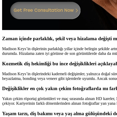
Zaman içinde parlaklık, şekil veya hizalama değişti m
Madison Keys’in dişlerinin parlaklığı yıllar içinde belirgin şekilde a
durumda. Hizalama zaten iyi görünse de son görüntülerde daha da mü
Kozmetik diş hekimliği bu ince değişiklikleri açıklaya
Madison Keys’in dişlerindeki kademeli değişimler, yalnızca doğal süre
beyazlatma, bonding veya veneer gibi işlemlerle uyumlu. Ancak sonuç
Değişiklikler en çok yakın çekim fotoğraflarda mı far
Yakın çekim röportaj görüntüleri ve maç sırasında alınan HD kareler, 
çekiyor. Kariyerinin farklı dönemlerinden alınan fotoğraflar yan yan
Yaşam tarzı, diş bakımı veya yaş alma gülüşündeki de