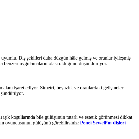
e uyumlu. Diş şekilleri daha düzgün hâle gelmiş ve oranlar iyileşmiş
ya benzeri uygulamaların olası olduğunu düşündürüyor.
lara işaret ediyor. Simetri, beyazlık ve oranlardaki gelişmeler;
üşündürüyor.
ışık koşullarında bile gülüşünün tutarlı ve estetik görünmesi dikkat
ücum oyuncusunun gülüşünü görebilirsiniz:
Penei Sewell’ın dişleri