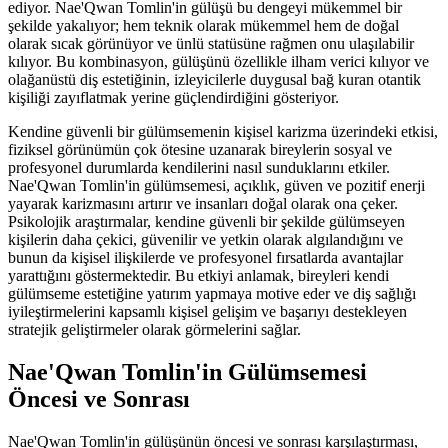
ediyor. Nae'Qwan Tomlin'in gülüşü bu dengeyi mükemmel bir
şekilde yakalıyor; hem teknik olarak mükemmel hem de doğal
olarak sıcak görünüyor ve ünlü statüsüne rağmen onu ulaşılabilir
kılıyor. Bu kombinasyon, gülüşünü özellikle ilham verici kılıyor ve
olağanüstü diş estetiğinin, izleyicilerle duygusal bağ kuran otantik
kişiliği zayıflatmak yerine güçlendirdiğini gösteriyor.
Kendine güvenli bir gülümsemenin kişisel karizma üzerindeki etkisi,
fiziksel görünümün çok ötesine uzanarak bireylerin sosyal ve
profesyonel durumlarda kendilerini nasıl sunduklarını etkiler.
Nae'Qwan Tomlin'in gülümsemesi, açıklık, güven ve pozitif enerji
yayarak karizmasını artırır ve insanları doğal olarak ona çeker.
Psikolojik araştırmalar, kendine güvenli bir şekilde gülümseyen
kişilerin daha çekici, güvenilir ve yetkin olarak algılandığını ve
bunun da kişisel ilişkilerde ve profesyonel fırsatlarda avantajlar
yarattığını göstermektedir. Bu etkiyi anlamak, bireyleri kendi
gülümseme estetiğine yatırım yapmaya motive eder ve diş sağlığı
iyileştirmelerini kapsamlı kişisel gelişim ve başarıyı destekleyen
stratejik geliştirmeler olarak görmelerini sağlar.
Nae'Qwan Tomlin'in Gülümsemesi
Öncesi ve Sonrası
Nae'Qwan Tomlin'in gülüşünün öncesi ve sonrası karşılaştırması,