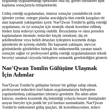
uygulanıp uygulanmadığı spekülatif olsa da, görsel özellikleri tipik
kaplama sonuçlarıyla örtüşmektedir.
Gülüş estetiği uygulamaları, tutarsız sonuçlar yaratabilecek izole
işlemler yerine, entegre planlar aracılığıyla tüm estetik kaygıları ele
alan kapsamlı yaklaşımları içerir. Nae'Qwan Tomlin'in gülüş estetiği
uygulaması, en iyi sonuçlar için stratejik olarak koordine edilmiş
birden fazla tedaviyi içermiş olabilir. Beyazlatma ve olası porselen
kaplamaların ötesinde, tedaviler küçük ortodonti, diş eti
şekillendirme veya belirli detayları iyileştiren kozmetik dolgu
işlemlerini de içermiş olabilir. Bu kapsamlı yaklaşım, mevcut
görüntülerde görülebilen birleşik bir mükemmellik yaratan tutarlı
sonuçlar sağlar ve profesyonel gülüş estetiği uygulamalarının teknik
beceriyi sanatsal vizyonla birleştiren uzmanlık gerektirdiğini gösterir.
Nae'Qwan Tomlin Gülüşüne Ulaşmak
İçin Adımlar
Nae'Qwan Tomlin'in gülüşüne benzer bir gülüşe sahip olmak,
profesyonel tedavileri özel bakım uygulamalarıyla birleştiren
yapılandırılmış yaklaşımları izlemeyi gerektirir. Bu adım adım
kılavuz, modern kozmetik diş hekimliği yoluyla benzer dönüşümler
arayan bireyler için pratik bir yol haritası sunmaktadır. Nae'Qwan
Tomlin'in mükemmel gülüş ipuçları, ilk konsültasyonları, tedavi