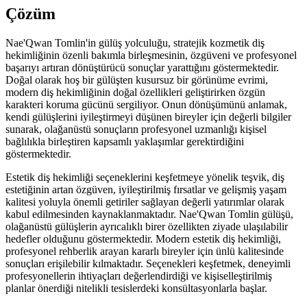
Çözüm
Nae'Qwan Tomlin'in gülüş yolculuğu, stratejik kozmetik diş
hekimliğinin özenli bakımla birleşmesinin, özgüveni ve profesyonel
başarıyı artıran dönüştürücü sonuçlar yarattığını göstermektedir.
Doğal olarak hoş bir gülüşten kusursuz bir görünüme evrimi,
modern diş hekimliğinin doğal özellikleri geliştirirken özgün
karakteri koruma gücünü sergiliyor. Onun dönüşümünü anlamak,
kendi gülüşlerini iyileştirmeyi düşünen bireyler için değerli bilgiler
sunarak, olağanüstü sonuçların profesyonel uzmanlığı kişisel
bağlılıkla birleştiren kapsamlı yaklaşımlar gerektirdiğini
göstermektedir.
Estetik diş hekimliği seçeneklerini keşfetmeye yönelik teşvik, diş
estetiğinin artan özgüven, iyileştirilmiş fırsatlar ve gelişmiş yaşam
kalitesi yoluyla önemli getiriler sağlayan değerli yatırımlar olarak
kabul edilmesinden kaynaklanmaktadır. Nae'Qwan Tomlin gülüşü,
olağanüstü gülüşlerin ayrıcalıklı birer özellikten ziyade ulaşılabilir
hedefler olduğunu göstermektedir. Modern estetik diş hekimliği,
profesyonel rehberlik arayan kararlı bireyler için ünlü kalitesinde
sonuçları erişilebilir kılmaktadır. Seçenekleri keşfetmek, deneyimli
profesyonellerin ihtiyaçları değerlendirdiği ve kişiselleştirilmiş
planlar önerdiği nitelikli tesislerdeki konsültasyonlarla başlar.