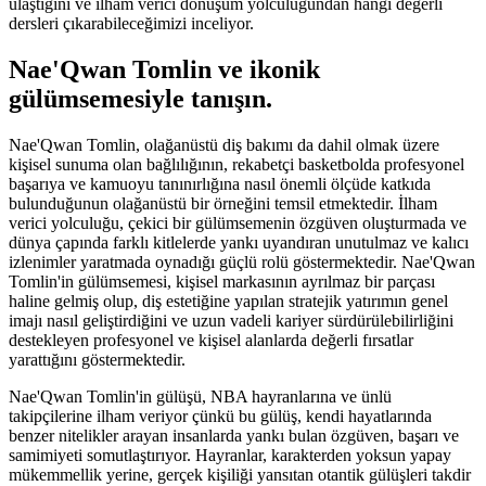
ulaştığını ve ilham verici dönüşüm yolculuğundan hangi değerli
dersleri çıkarabileceğimizi inceliyor.
Nae'Qwan Tomlin ve ikonik
gülümsemesiyle tanışın.
Nae'Qwan Tomlin, olağanüstü diş bakımı da dahil olmak üzere
kişisel sunuma olan bağlılığının, rekabetçi basketbolda profesyonel
başarıya ve kamuoyu tanınırlığına nasıl önemli ölçüde katkıda
bulunduğunun olağanüstü bir örneğini temsil etmektedir. İlham
verici yolculuğu, çekici bir gülümsemenin özgüven oluşturmada ve
dünya çapında farklı kitlelerde yankı uyandıran unutulmaz ve kalıcı
izlenimler yaratmada oynadığı güçlü rolü göstermektedir. Nae'Qwan
Tomlin'in gülümsemesi, kişisel markasının ayrılmaz bir parçası
haline gelmiş olup, diş estetiğine yapılan stratejik yatırımın genel
imajı nasıl geliştirdiğini ve uzun vadeli kariyer sürdürülebilirliğini
destekleyen profesyonel ve kişisel alanlarda değerli fırsatlar
yarattığını göstermektedir.
Nae'Qwan Tomlin'in gülüşü, NBA hayranlarına ve ünlü
takipçilerine ilham veriyor çünkü bu gülüş, kendi hayatlarında
benzer nitelikler arayan insanlarda yankı bulan özgüven, başarı ve
samimiyeti somutlaştırıyor. Hayranlar, karakterden yoksun yapay
mükemmellik yerine, gerçek kişiliği yansıtan otantik gülüşleri takdir