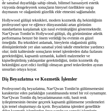
de sanatsal duyarlılığa sahip olmalı, bilimsel hassasiyeti estetik
vizyonla dengeleyerek sonuçların bireysel özelliklere saygı
duymasını ve olağanüstü güzellik elde etmesini sağlamalıdır.
Hollywood gülüşü teknikleri, modern kozmetik diş hekimliğinin
profesyonel spor ve eğlence dünyasındaki artan görünüm
standartlarını karşılamak için nasıl evrimleştiğini göstermektedir.
Nae'Qwan Tomlin'in Hollywood gülüşü, diş görünümüne atletik
performansa benzer bir önem verildiği bu evrimin en güzel
örneğidir. Bu teknikleri anlamak, bireylerin olağanüstü gülüş
dönüşümlerinde yer alan sanatsal yönü takdir etmelerine yardımcı
olur; ünlü kalitesinde sonuçların temel işlemlerden daha fazlasını
gerektirdiğini, kapsamlı uzmanlık, kaliteli malzemeler ve
kişiselleştirilmiş yaklaşımlar gerektirdiğini, üstün kozmetik diş
hekimliğini ayırt edici özelliği olmayan genel tedavilerden ayıran
unsurları ortaya koyar.
Diş Beyazlatma ve Kozmetik İşlemler
Profesyonel diş beyazlatma, Nae'Qwan Tomlin'in gülümsemesini
karakterize eden parlaklığın yaratılmasında temel bir rol oynamıştır.
Nae'Qwan Tomlin diş beyazlatmasının rolü, basit renk
iyileştirmesinin ötesine geçerek kapsamlı gülümseme yenilemeleri
için temel oluşturmayı da içerir. Beyazlatma işlemleri genellikle
diğer kozmetik işlemlerden önce yapılır ve sonraki işlemlerin