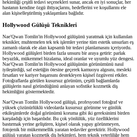
hekimliği çeşitli tedavi seçenekleri sunar, ancak en iyi sonuçlar, her
hastanın kendine özgü ihtiyaçlarını, hedeflerini ve koşullarını ele
alan kişiselleştirilmiş yaklaşımlara bağlıdır.
Hollywood Gülüşü Teknikleri
Nae'Qwan Tomlin'in Hollywood gülüşünü yaratmak için kullanılan
teknikler, muhtemelen tek tek işlemler yerine tüm estetik unsurları eş
zamanlı olarak ele alan kapsamlı bir tedavi planlamasını içeriyordu.
Hollywood gülüşleri birden fazla unsuru bir araya getirir: parlak
beyazlık, mükemmel hizalama, ideal oranlar ve uyumlu yüz dengesi.
Nae'Qwan Tomlin'in Hollywood gülüşünün görünümünü nasıl
iyileştirdiği, saf estetiğin ötesine geçerek kamuoyu algısını, mesleki
fırsatları ve kariyer başarısını destekleyen kişisel özgüveni etkiler.
Fotoğraflarda görülen kusursuz görünüm, çeşitli bağlamlarda
gülüşlerin nasıl göründüğünü anlayan sofistike kozmetik diş
hekimliğini göstermektedir.
Nae'Qwan Tomlin Hollywood gülüşü, profesyonel fotoğraf ve
yüksek çözünürlüklü videolarda kusursuz görünme ve günlük
etkileşimlerde doğal görünümü koruma gibi iki gereksinimi birden
karşıladığı için başarılıdır. Bu çok yönlülük, yüz özelliklerini
bastırmak yerine geliştiren, kişisel olarak yapay görünmeyen,
fotojenik bir mükemmellik yaratan tedaviler gerektirir. Hollywood
gülüşü yaratan kozmetik diş hekimleri, hem teknik yeterliliğe hem