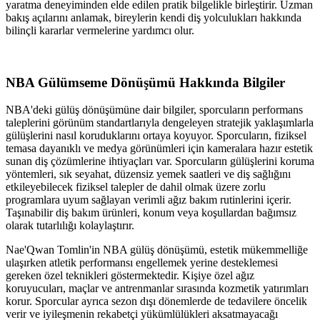
yaratma deneyiminden elde edilen pratik bilgelikle birleştirir. Uzman
bakış açılarını anlamak, bireylerin kendi diş yolculukları hakkında
bilinçli kararlar vermelerine yardımcı olur.
NBA Gülümseme Dönüşümü Hakkında Bilgiler
NBA'deki gülüş dönüşümüne dair bilgiler, sporcuların performans
taleplerini görünüm standartlarıyla dengeleyen stratejik yaklaşımlarla
gülüşlerini nasıl koruduklarını ortaya koyuyor. Sporcuların, fiziksel
temasa dayanıklı ve medya görünümleri için kameralara hazır estetik
sunan diş çözümlerine ihtiyaçları var. Sporcuların gülüşlerini koruma
yöntemleri, sık seyahat, düzensiz yemek saatleri ve diş sağlığını
etkileyebilecek fiziksel talepler de dahil olmak üzere zorlu
programlara uyum sağlayan verimli ağız bakım rutinlerini içerir.
Taşınabilir diş bakım ürünleri, konum veya koşullardan bağımsız
olarak tutarlılığı kolaylaştırır.
Nae'Qwan Tomlin'in NBA gülüş dönüşümü, estetik mükemmelliğe
ulaşırken atletik performansı engellemek yerine desteklemesi
gereken özel teknikleri göstermektedir. Kişiye özel ağız
koruyucuları, maçlar ve antrenmanlar sırasında kozmetik yatırımları
korur. Sporcular ayrıca sezon dışı dönemlerde de tedavilere öncelik
verir ve iyileşmenin rekabetçi yükümlülükleri aksatmayacağı