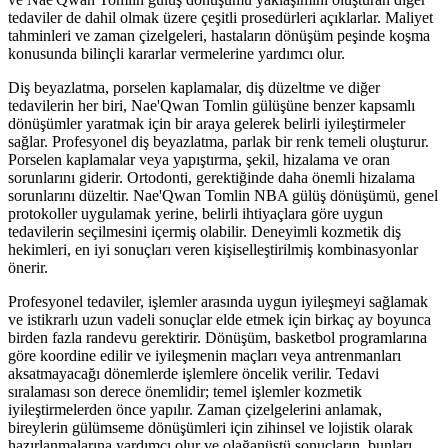
tedaviler de dahil olmak üzere çeşitli prosedürleri açıklarlar. Maliyet
tahminleri ve zaman çizelgeleri, hastaların dönüşüm peşinde koşma
konusunda bilinçli kararlar vermelerine yardımcı olur.
Diş beyazlatma, porselen kaplamalar, diş düzeltme ve diğer
tedavilerin her biri, Nae'Qwan Tomlin gülüşüne benzer kapsamlı
dönüşümler yaratmak için bir araya gelerek belirli iyileştirmeler
sağlar. Profesyonel diş beyazlatma, parlak bir renk temeli oluşturur.
Porselen kaplamalar veya yapıştırma, şekil, hizalama ve oran
sorunlarını giderir. Ortodonti, gerektiğinde daha önemli hizalama
sorunlarını düzeltir. Nae'Qwan Tomlin NBA gülüş dönüşümü, genel
protokoller uygulamak yerine, belirli ihtiyaçlara göre uygun
tedavilerin seçilmesini içermiş olabilir. Deneyimli kozmetik diş
hekimleri, en iyi sonuçları veren kişiselleştirilmiş kombinasyonlar
önerir.
Profesyonel tedaviler, işlemler arasında uygun iyileşmeyi sağlamak
ve istikrarlı uzun vadeli sonuçlar elde etmek için birkaç ay boyunca
birden fazla randevu gerektirir. Dönüşüm, basketbol programlarına
göre koordine edilir ve iyileşmenin maçları veya antrenmanları
aksatmayacağı dönemlerde işlemlere öncelik verilir. Tedavi
sıralaması son derece önemlidir; temel işlemler kozmetik
iyileştirmelerden önce yapılır. Zaman çizelgelerini anlamak,
bireylerin gülümseme dönüşümleri için zihinsel ve lojistik olarak
hazırlanmalarına yardımcı olur ve olağanüstü sonuçların, bunları