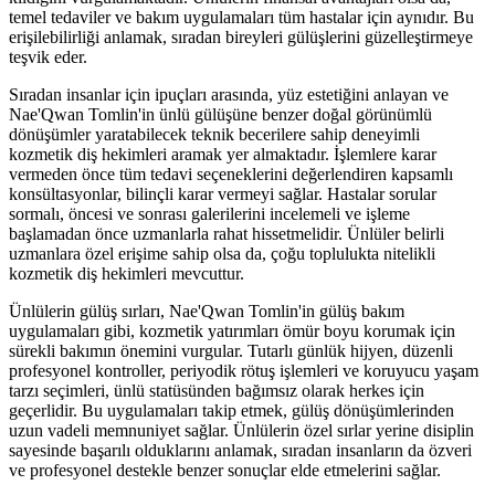
temel tedaviler ve bakım uygulamaları tüm hastalar için aynıdır. Bu
erişilebilirliği anlamak, sıradan bireyleri gülüşlerini güzelleştirmeye
teşvik eder.
Sıradan insanlar için ipuçları arasında, yüz estetiğini anlayan ve
Nae'Qwan Tomlin'in ünlü gülüşüne benzer doğal görünümlü
dönüşümler yaratabilecek teknik becerilere sahip deneyimli
kozmetik diş hekimleri aramak yer almaktadır. İşlemlere karar
vermeden önce tüm tedavi seçeneklerini değerlendiren kapsamlı
konsültasyonlar, bilinçli karar vermeyi sağlar. Hastalar sorular
sormalı, öncesi ve sonrası galerilerini incelemeli ve işleme
başlamadan önce uzmanlarla rahat hissetmelidir. Ünlüler belirli
uzmanlara özel erişime sahip olsa da, çoğu toplulukta nitelikli
kozmetik diş hekimleri mevcuttur.
Ünlülerin gülüş sırları, Nae'Qwan Tomlin'in gülüş bakım
uygulamaları gibi, kozmetik yatırımları ömür boyu korumak için
sürekli bakımın önemini vurgular. Tutarlı günlük hijyen, düzenli
profesyonel kontroller, periyodik rötuş işlemleri ve koruyucu yaşam
tarzı seçimleri, ünlü statüsünden bağımsız olarak herkes için
geçerlidir. Bu uygulamaları takip etmek, gülüş dönüşümlerinden
uzun vadeli memnuniyet sağlar. Ünlülerin özel sırlar yerine disiplin
sayesinde başarılı olduklarını anlamak, sıradan insanların da özveri
ve profesyonel destekle benzer sonuçlar elde etmelerini sağlar.