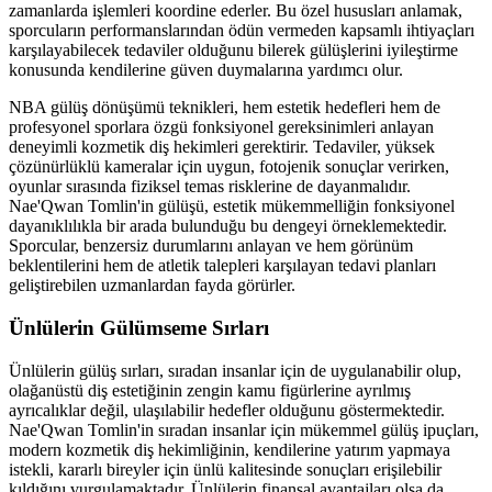
zamanlarda işlemleri koordine ederler. Bu özel hususları anlamak,
sporcuların performanslarından ödün vermeden kapsamlı ihtiyaçları
karşılayabilecek tedaviler olduğunu bilerek gülüşlerini iyileştirme
konusunda kendilerine güven duymalarına yardımcı olur.
NBA gülüş dönüşümü teknikleri, hem estetik hedefleri hem de
profesyonel sporlara özgü fonksiyonel gereksinimleri anlayan
deneyimli kozmetik diş hekimleri gerektirir. Tedaviler, yüksek
çözünürlüklü kameralar için uygun, fotojenik sonuçlar verirken,
oyunlar sırasında fiziksel temas risklerine de dayanmalıdır.
Nae'Qwan Tomlin'in gülüşü, estetik mükemmelliğin fonksiyonel
dayanıklılıkla bir arada bulunduğu bu dengeyi örneklemektedir.
Sporcular, benzersiz durumlarını anlayan ve hem görünüm
beklentilerini hem de atletik talepleri karşılayan tedavi planları
geliştirebilen uzmanlardan fayda görürler.
Ünlülerin Gülümseme Sırları
Ünlülerin gülüş sırları, sıradan insanlar için de uygulanabilir olup,
olağanüstü diş estetiğinin zengin kamu figürlerine ayrılmış
ayrıcalıklar değil, ulaşılabilir hedefler olduğunu göstermektedir.
Nae'Qwan Tomlin'in sıradan insanlar için mükemmel gülüş ipuçları,
modern kozmetik diş hekimliğinin, kendilerine yatırım yapmaya
istekli, kararlı bireyler için ünlü kalitesinde sonuçları erişilebilir
kıldığını vurgulamaktadır. Ünlülerin finansal avantajları olsa da,