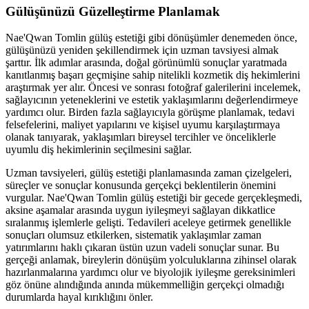
Gülüşünüzü Güzelleştirme Planlamak
Nae'Qwan Tomlin gülüş estetiği gibi dönüşümler denemeden önce,
gülüşünüzü yeniden şekillendirmek için uzman tavsiyesi almak
şarttır. İlk adımlar arasında, doğal görünümlü sonuçlar yaratmada
kanıtlanmış başarı geçmişine sahip nitelikli kozmetik diş hekimlerini
araştırmak yer alır. Öncesi ve sonrası fotoğraf galerilerini incelemek,
sağlayıcının yeteneklerini ve estetik yaklaşımlarını değerlendirmeye
yardımcı olur. Birden fazla sağlayıcıyla görüşme planlamak, tedavi
felsefelerini, maliyet yapılarını ve kişisel uyumu karşılaştırmaya
olanak tanıyarak, yaklaşımları bireysel tercihler ve önceliklerle
uyumlu diş hekimlerinin seçilmesini sağlar.
Uzman tavsiyeleri, gülüş estetiği planlamasında zaman çizelgeleri,
süreçler ve sonuçlar konusunda gerçekçi beklentilerin önemini
vurgular. Nae'Qwan Tomlin gülüş estetiği bir gecede gerçekleşmedi,
aksine aşamalar arasında uygun iyileşmeyi sağlayan dikkatlice
sıralanmış işlemlerle gelişti. Tedavileri aceleye getirmek genellikle
sonuçları olumsuz etkilerken, sistematik yaklaşımlar zaman
yatırımlarını haklı çıkaran üstün uzun vadeli sonuçlar sunar. Bu
gerçeği anlamak, bireylerin dönüşüm yolculuklarına zihinsel olarak
hazırlanmalarına yardımcı olur ve biyolojik iyileşme gereksinimleri
göz önüne alındığında anında mükemmelliğin gerçekçi olmadığı
durumlarda hayal kırıklığını önler.