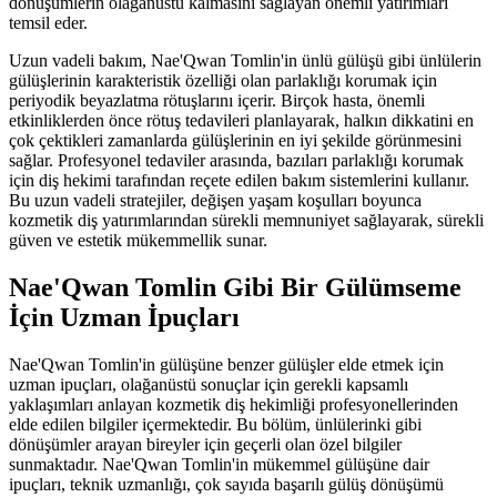
dönüşümlerin olağanüstü kalmasını sağlayan önemli yatırımları
temsil eder.
Uzun vadeli bakım, Nae'Qwan Tomlin'in ünlü gülüşü gibi ünlülerin
gülüşlerinin karakteristik özelliği olan parlaklığı korumak için
periyodik beyazlatma rötuşlarını içerir. Birçok hasta, önemli
etkinliklerden önce rötuş tedavileri planlayarak, halkın dikkatini en
çok çektikleri zamanlarda gülüşlerinin en iyi şekilde görünmesini
sağlar. Profesyonel tedaviler arasında, bazıları parlaklığı korumak
için diş hekimi tarafından reçete edilen bakım sistemlerini kullanır.
Bu uzun vadeli stratejiler, değişen yaşam koşulları boyunca
kozmetik diş yatırımlarından sürekli memnuniyet sağlayarak, sürekli
güven ve estetik mükemmellik sunar.
Nae'Qwan Tomlin Gibi Bir Gülümseme
İçin Uzman İpuçları
Nae'Qwan Tomlin'in gülüşüne benzer gülüşler elde etmek için
uzman ipuçları, olağanüstü sonuçlar için gerekli kapsamlı
yaklaşımları anlayan kozmetik diş hekimliği profesyonellerinden
elde edilen bilgiler içermektedir. Bu bölüm, ünlülerinki gibi
dönüşümler arayan bireyler için geçerli olan özel bilgiler
sunmaktadır. Nae'Qwan Tomlin'in mükemmel gülüşüne dair
ipuçları, teknik uzmanlığı, çok sayıda başarılı gülüş dönüşümü