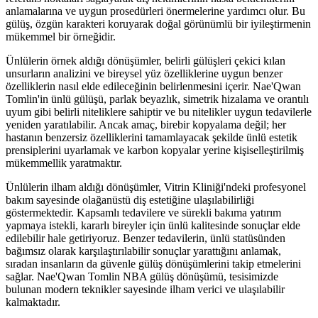
anlamalarına ve uygun prosedürleri önermelerine yardımcı olur. Bu
gülüş, özgün karakteri koruyarak doğal görünümlü bir iyileştirmenin
mükemmel bir örneğidir.
Ünlülerin örnek aldığı dönüşümler, belirli gülüşleri çekici kılan
unsurların analizini ve bireysel yüz özelliklerine uygun benzer
özelliklerin nasıl elde edileceğinin belirlenmesini içerir. Nae'Qwan
Tomlin'in ünlü gülüşü, parlak beyazlık, simetrik hizalama ve orantılı
uyum gibi belirli niteliklere sahiptir ve bu nitelikler uygun tedavilerle
yeniden yaratılabilir. Ancak amaç, birebir kopyalama değil; her
hastanın benzersiz özelliklerini tamamlayacak şekilde ünlü estetik
prensiplerini uyarlamak ve karbon kopyalar yerine kişiselleştirilmiş
mükemmellik yaratmaktır.
Ünlülerin ilham aldığı dönüşümler, Vitrin Kliniği'ndeki profesyonel
bakım sayesinde olağanüstü diş estetiğine ulaşılabilirliği
göstermektedir. Kapsamlı tedavilere ve sürekli bakıma yatırım
yapmaya istekli, kararlı bireyler için ünlü kalitesinde sonuçlar elde
edilebilir hale getiriyoruz. Benzer tedavilerin, ünlü statüsünden
bağımsız olarak karşılaştırılabilir sonuçlar yarattığını anlamak,
sıradan insanların da güvenle gülüş dönüşümlerini takip etmelerini
sağlar. Nae'Qwan Tomlin NBA gülüş dönüşümü, tesisimizde
bulunan modern teknikler sayesinde ilham verici ve ulaşılabilir
kalmaktadır.