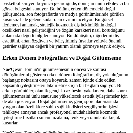
basketbol kariyeri boyunca geçirdiği diş dönüşümünün etkileyici bir
görsel belgesini sunuyor. Bu bölüm, erken dönemdeki doğal
gülüşünden, son fotoğraflarda ve medya görünümlerinde görülen
kusursuz hale gelene kadar olan evrimi inceliyor. Bu görsel
ilerlemeyi anlamak, stratejik kozmetik diş hekimliğinin doğal
özellikleri nasıl geliştirdiğini ve özgün karakteri nasıl koruduğunu
anlamada değerli bilgiler sunuyor. Bu dönüşüm, diğerlerini diş
estetiğini, artan özgüven ve iyileştirilmiş fırsatlar yoluyla önemli
getiriler sağlayan değerli bir yatırım olarak görmeye teşvik ediyor.
Erken Dönem Fotoğrafları ve Doğal Gülümseme
Nae'Qwan Tomlin'in gülümsemesinin öncesi ve sonrası
dönüşümlerini gösteren erken dönem fotoğrafları, diş yolculuğunun
başlangıç ​​noktasını ortaya koyarak, zaman içinde elde edilen
kapsamlı iyileştirmeleri takdir etmek için bir bağlam sağlıyor. Bu
erken görüntüler, otantik gençlik cazibesini yakalarken, daha sonra
gülümsemesini ünlü statüsüne yükseltecek estetik iyileştirmeler için
de alan gösteriyor. Doğal gülümseme, genç sporcular arasında
yaygın olan özelliklere sahip sağlıklı dişleri sergiliyordu: işlevi
tehlikeye atmayan ancak profesyonel müdahalelerle kozmetik
iyileştirme fırsatları sunan hizalama, renk veya oranlarda küçük
kusurlar.
Nae'Qwan Tomlin'in gülüşünün öncesi ve sonrası karşılaştırmaları,