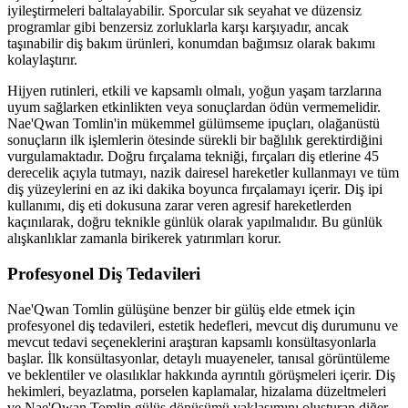
iyileştirmeleri baltalayabilir. Sporcular sık ​​seyahat ve düzensiz
programlar gibi benzersiz zorluklarla karşı karşıyadır, ancak
taşınabilir diş bakım ürünleri, konumdan bağımsız olarak bakımı
kolaylaştırır.
Hijyen rutinleri, etkili ve kapsamlı olmalı, yoğun yaşam tarzlarına
uyum sağlarken etkinlikten veya sonuçlardan ödün vermemelidir.
Nae'Qwan Tomlin'in mükemmel gülümseme ipuçları, olağanüstü
sonuçların ilk işlemlerin ötesinde sürekli bir bağlılık gerektirdiğini
vurgulamaktadır. Doğru fırçalama tekniği, fırçaları diş etlerine 45
derecelik açıyla tutmayı, nazik dairesel hareketler kullanmayı ve tüm
diş yüzeylerini en az iki dakika boyunca fırçalamayı içerir. Diş ipi
kullanımı, diş eti dokusuna zarar veren agresif hareketlerden
kaçınılarak, doğru teknikle günlük olarak yapılmalıdır. Bu günlük
alışkanlıklar zamanla birikerek yatırımları korur.
Profesyonel Diş Tedavileri
Nae'Qwan Tomlin gülüşüne benzer bir gülüş elde etmek için
profesyonel diş tedavileri, estetik hedefleri, mevcut diş durumunu ve
mevcut tedavi seçeneklerini araştıran kapsamlı konsültasyonlarla
başlar. İlk konsültasyonlar, detaylı muayeneler, tanısal görüntüleme
ve beklentiler ve olasılıklar hakkında ayrıntılı görüşmeleri içerir. Diş
hekimleri, beyazlatma, porselen kaplamalar, hizalama düzeltmeleri
ve Nae'Qwan Tomlin gülüş dönüşümü yaklaşımını oluşturan diğer