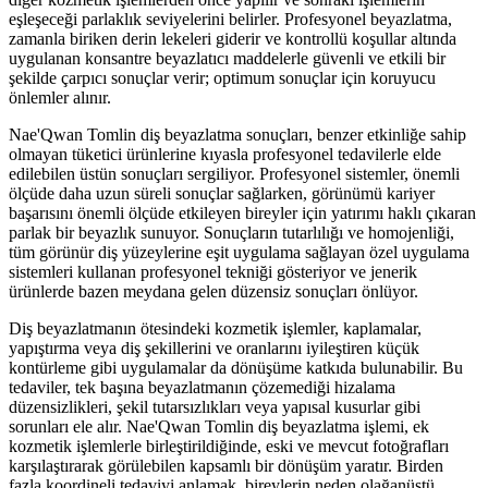
eşleşeceği parlaklık seviyelerini belirler. Profesyonel beyazlatma,
zamanla biriken derin lekeleri giderir ve kontrollü koşullar altında
uygulanan konsantre beyazlatıcı maddelerle güvenli ve etkili bir
şekilde çarpıcı sonuçlar verir; optimum sonuçlar için koruyucu
önlemler alınır.
Nae'Qwan Tomlin diş beyazlatma sonuçları, benzer etkinliğe sahip
olmayan tüketici ürünlerine kıyasla profesyonel tedavilerle elde
edilebilen üstün sonuçları sergiliyor. Profesyonel sistemler, önemli
ölçüde daha uzun süreli sonuçlar sağlarken, görünümü kariyer
başarısını önemli ölçüde etkileyen bireyler için yatırımı haklı çıkaran
parlak bir beyazlık sunuyor. Sonuçların tutarlılığı ve homojenliği,
tüm görünür diş yüzeylerine eşit uygulama sağlayan özel uygulama
sistemleri kullanan profesyonel tekniği gösteriyor ve jenerik
ürünlerde bazen meydana gelen düzensiz sonuçları önlüyor.
Diş beyazlatmanın ötesindeki kozmetik işlemler, kaplamalar,
yapıştırma veya diş şekillerini ve oranlarını iyileştiren küçük
kontürleme gibi uygulamalar da dönüşüme katkıda bulunabilir. Bu
tedaviler, tek başına beyazlatmanın çözemediği hizalama
düzensizlikleri, şekil tutarsızlıkları veya yapısal kusurlar gibi
sorunları ele alır. Nae'Qwan Tomlin diş beyazlatma işlemi, ek
kozmetik işlemlerle birleştirildiğinde, eski ve mevcut fotoğrafları
karşılaştırarak görülebilen kapsamlı bir dönüşüm yaratır. Birden
fazla koordineli tedaviyi anlamak, bireylerin neden olağanüstü