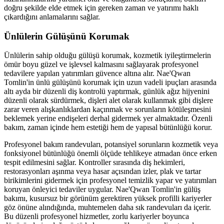
doğru şekilde elde etmek için gereken zaman ve yatırımı haklı
çıkardığını anlamalarını sağlar.
Ünlülerin Gülüşünü Korumak
Ünlülerin sahip olduğu gülüşü korumak, kozmetik iyileştirmelerin
ömür boyu güzel ve işlevsel kalmasını sağlayarak profesyonel
tedavilere yapılan yatırımları güvence altına alır. Nae'Qwan
Tomlin'in ünlü gülüşünü korumak için uzun vadeli ipuçları arasında
altı ayda bir düzenli diş kontrolü yaptırmak, günlük ağız hijyenini
düzenli olarak sürdürmek, dişleri alet olarak kullanmak gibi dişlere
zarar veren alışkanlıklardan kaçınmak ve sorunların kötüleşmesini
beklemek yerine endişeleri derhal gidermek yer almaktadır. Özenli
bakım, zaman içinde hem estetiği hem de yapısal bütünlüğü korur.
Profesyonel bakım randevuları, potansiyel sorunların kozmetik veya
fonksiyonel bütünlüğü önemli ölçüde tehlikeye atmadan önce erken
tespit edilmesini sağlar. Kontroller sırasında diş hekimleri,
restorasyonları aşınma veya hasar açısından izler, plak ve tartar
birikimlerini gidermek için profesyonel temizlik yapar ve yatırımları
koruyan önleyici tedaviler uygular. Nae'Qwan Tomlin'in gülüş
bakımı, kusursuz bir görünüm gerektiren yüksek profilli kariyerler
göz önüne alındığında, muhtemelen daha sık randevuları da içerir.
Bu düzenli profesyonel hizmetler, zorlu kariyerler boyunca