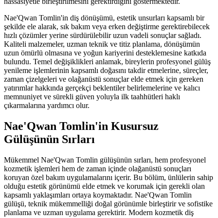
hassasiyetle birleştirilmesini gerektirdiğini göstermektedir.
Nae'Qwan Tomlin'in diş dönüşümü, estetik unsurları kapsamlı bir
şekilde ele alarak, sık bakım veya erken değiştirme gerektirebilecek
hızlı çözümler yerine sürdürülebilir uzun vadeli sonuçlar sağladı.
Kaliteli malzemeler, uzman teknik ve titiz planlama, dönüşümün
uzun ömürlü olmasına ve yoğun kariyerini desteklemesine katkıda
bulundu. Temel değişiklikleri anlamak, bireylerin profesyonel gülüş
yenileme işlemlerinin kapsamlı doğasını takdir etmelerine, süreçler,
zaman çizelgeleri ve olağanüstü sonuçlar elde etmek için gereken
yatırımlar hakkında gerçekçi beklentiler belirlemelerine ve kalıcı
memnuniyet ve sürekli güven yoluyla ilk taahhütleri haklı
çıkarmalarına yardımcı olur.
Nae'Qwan Tomlin'in Kusursuz
Gülüşünün Sırları
Mükemmel Nae'Qwan Tomlin gülüşünün sırları, hem profesyonel
kozmetik işlemleri hem de zaman içinde olağanüstü sonuçları
koruyan özel bakım uygulamalarını içerir. Bu bölüm, ünlülerin sahip
olduğu estetik görünümü elde etmek ve korumak için gerekli olan
kapsamlı yaklaşımları ortaya koymaktadır. Nae'Qwan Tomlin
gülüşü, teknik mükemmelliği doğal görünümle birleştirir ve sofistike
planlama ve uzman uygulama gerektirir. Modern kozmetik diş