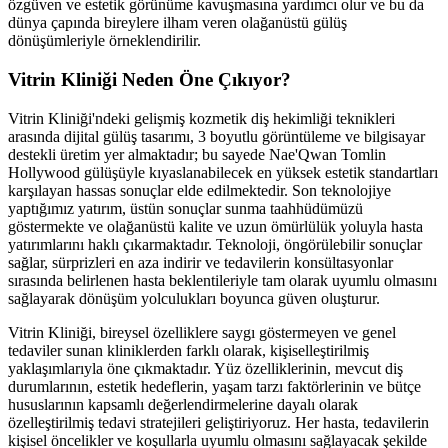
özgüven ve estetik görünüme kavuşmasına yardımcı olur ve bu da
dünya çapında bireylere ilham veren olağanüstü gülüş
dönüşümleriyle örneklendirilir.
Vitrin Kliniği Neden Öne Çıkıyor?
Vitrin Kliniği'ndeki gelişmiş kozmetik diş hekimliği teknikleri
arasında dijital gülüş tasarımı, 3 boyutlu görüntüleme ve bilgisayar
destekli üretim yer almaktadır; bu sayede Nae'Qwan Tomlin
Hollywood gülüşüyle ​​kıyaslanabilecek en yüksek estetik standartları
karşılayan hassas sonuçlar elde edilmektedir. Son teknolojiye
yaptığımız yatırım, üstün sonuçlar sunma taahhüdümüzü
göstermekte ve olağanüstü kalite ve uzun ömürlülük yoluyla hasta
yatırımlarını haklı çıkarmaktadır. Teknoloji, öngörülebilir sonuçlar
sağlar, sürprizleri en aza indirir ve tedavilerin konsültasyonlar
sırasında belirlenen hasta beklentileriyle tam olarak uyumlu olmasını
sağlayarak dönüşüm yolculukları boyunca güven oluşturur.
Vitrin Kliniği, bireysel özelliklere saygı göstermeyen ve genel
tedaviler sunan kliniklerden farklı olarak, kişiselleştirilmiş
yaklaşımlarıyla öne çıkmaktadır. Yüz özelliklerinin, mevcut diş
durumlarının, estetik hedeflerin, yaşam tarzı faktörlerinin ve bütçe
hususlarının kapsamlı değerlendirmelerine dayalı olarak
özelleştirilmiş tedavi stratejileri geliştiriyoruz. Her hasta, tedavilerin
kişisel öncelikler ve koşullarla uyumlu olmasını sağlayacak şekilde