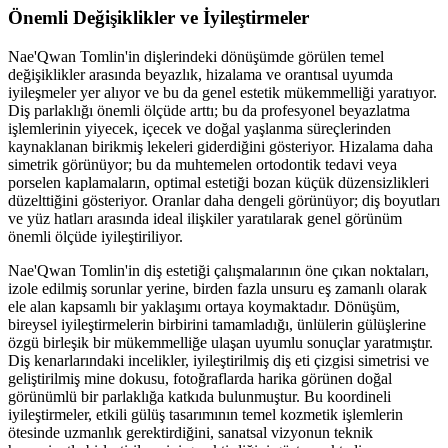
Önemli Değişiklikler ve İyileştirmeler
Nae'Qwan Tomlin'in dişlerindeki dönüşümde görülen temel
değişiklikler arasında beyazlık, hizalama ve orantısal uyumda
iyileşmeler yer alıyor ve bu da genel estetik mükemmelliği yaratıyor.
Diş parlaklığı önemli ölçüde arttı; bu da profesyonel beyazlatma
işlemlerinin yiyecek, içecek ve doğal yaşlanma süreçlerinden
kaynaklanan birikmiş lekeleri giderdiğini gösteriyor. Hizalama daha
simetrik görünüyor; bu da muhtemelen ortodontik tedavi veya
porselen kaplamaların, optimal estetiği bozan küçük düzensizlikleri
düzelttiğini gösteriyor. Oranlar daha dengeli görünüyor; diş boyutları
ve yüz hatları arasında ideal ilişkiler yaratılarak genel görünüm
önemli ölçüde iyileştiriliyor.
Nae'Qwan Tomlin'in diş estetiği çalışmalarının öne çıkan noktaları,
izole edilmiş sorunlar yerine, birden fazla unsuru eş zamanlı olarak
ele alan kapsamlı bir yaklaşımı ortaya koymaktadır. Dönüşüm,
bireysel iyileştirmelerin birbirini tamamladığı, ünlülerin gülüşlerine
özgü birleşik bir mükemmelliğe ulaşan uyumlu sonuçlar yaratmıştır.
Diş kenarlarındaki incelikler, iyileştirilmiş diş eti çizgisi simetrisi ve
geliştirilmiş mine dokusu, fotoğraflarda harika görünen doğal
görünümlü bir parlaklığa katkıda bulunmuştur. Bu koordineli
iyileştirmeler, etkili gülüş tasarımının temel kozmetik işlemlerin
ötesinde uzmanlık gerektirdiğini, sanatsal vizyonun teknik