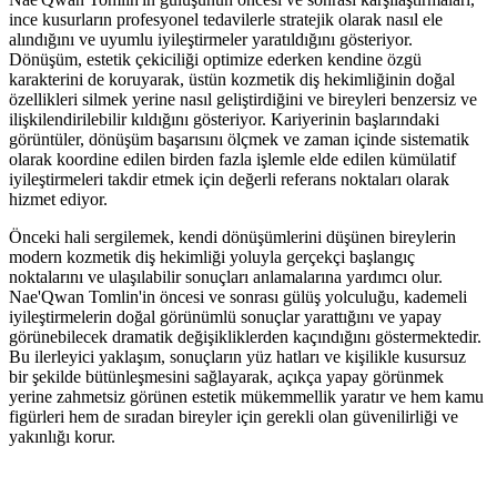
ince kusurların profesyonel tedavilerle stratejik olarak nasıl ele
alındığını ve uyumlu iyileştirmeler yaratıldığını gösteriyor.
Dönüşüm, estetik çekiciliği optimize ederken kendine özgü
karakterini de koruyarak, üstün kozmetik diş hekimliğinin doğal
özellikleri silmek yerine nasıl geliştirdiğini ve bireyleri benzersiz ve
ilişkilendirilebilir kıldığını gösteriyor. Kariyerinin başlarındaki
görüntüler, dönüşüm başarısını ölçmek ve zaman içinde sistematik
olarak koordine edilen birden fazla işlemle elde edilen kümülatif
iyileştirmeleri takdir etmek için değerli referans noktaları olarak
hizmet ediyor.
Önceki hali sergilemek, kendi dönüşümlerini düşünen bireylerin
modern kozmetik diş hekimliği yoluyla gerçekçi başlangıç ​​
noktalarını ve ulaşılabilir sonuçları anlamalarına yardımcı olur.
Nae'Qwan Tomlin'in öncesi ve sonrası gülüş yolculuğu, kademeli
iyileştirmelerin doğal görünümlü sonuçlar yarattığını ve yapay
görünebilecek dramatik değişikliklerden kaçındığını göstermektedir.
Bu ilerleyici yaklaşım, sonuçların yüz hatları ve kişilikle kusursuz
bir şekilde bütünleşmesini sağlayarak, açıkça yapay görünmek
yerine zahmetsiz görünen estetik mükemmellik yaratır ve hem kamu
figürleri hem de sıradan bireyler için gerekli olan güvenilirliği ve
yakınlığı korur.