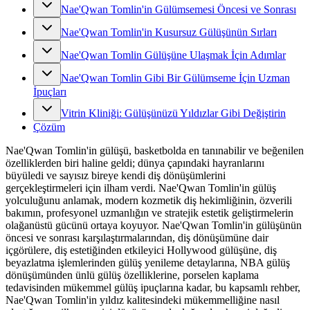
Nae'Qwan Tomlin'in Gülümsemesi Öncesi ve Sonrası
Nae'Qwan Tomlin'in Kusursuz Gülüşünün Sırları
Nae'Qwan Tomlin Gülüşüne Ulaşmak İçin Adımlar
Nae'Qwan Tomlin Gibi Bir Gülümseme İçin Uzman
İpuçları
Vitrin Kliniği: Gülüşünüzü Yıldızlar Gibi Değiştirin
Çözüm
Nae'Qwan Tomlin'in gülüşü, basketbolda en tanınabilir ve beğenilen
özelliklerden biri haline geldi; dünya çapındaki hayranlarını
büyüledi ve sayısız bireye kendi diş dönüşümlerini
gerçekleştirmeleri için ilham verdi. Nae'Qwan Tomlin'in gülüş
yolculuğunu anlamak, modern kozmetik diş hekimliğinin, özverili
bakımın, profesyonel uzmanlığın ve stratejik estetik geliştirmelerin
olağanüstü gücünü ortaya koyuyor. Nae'Qwan Tomlin'in gülüşünün
öncesi ve sonrası karşılaştırmalarından, diş dönüşümüne dair
içgörülere, diş estetiğinden etkileyici Hollywood gülüşüne, diş
beyazlatma işlemlerinden gülüş yenileme detaylarına, NBA gülüş
dönüşümünden ünlü gülüş özelliklerine, porselen kaplama
tedavisinden mükemmel gülüş ipuçlarına kadar, bu kapsamlı rehber,
Nae'Qwan Tomlin'in yıldız kalitesindeki mükemmelliğine nasıl