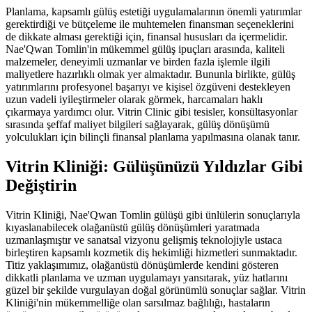
Planlama, kapsamlı gülüş estetiği uygulamalarının önemli yatırımlar
gerektirdiği ve bütçeleme ile muhtemelen finansman seçeneklerini
de dikkate alması gerektiği için, finansal hususları da içermelidir.
Nae'Qwan Tomlin'in mükemmel gülüş ipuçları arasında, kaliteli
malzemeler, deneyimli uzmanlar ve birden fazla işlemle ilgili
maliyetlere hazırlıklı olmak yer almaktadır. Bununla birlikte, gülüş
yatırımlarını profesyonel başarıyı ve kişisel özgüveni destekleyen
uzun vadeli iyileştirmeler olarak görmek, harcamaları haklı
çıkarmaya yardımcı olur. Vitrin Clinic gibi tesisler, konsültasyonlar
sırasında şeffaf maliyet bilgileri sağlayarak, gülüş dönüşümü
yolculukları için bilinçli finansal planlama yapılmasına olanak tanır.
Vitrin Kliniği: Gülüşünüzü Yıldızlar Gibi
Değiştirin
Vitrin Kliniği, Nae'Qwan Tomlin gülüşü gibi ünlülerin sonuçlarıyla
kıyaslanabilecek olağanüstü gülüş dönüşümleri yaratmada
uzmanlaşmıştır ve sanatsal vizyonu gelişmiş teknolojiyle ustaca
birleştiren kapsamlı kozmetik diş hekimliği hizmetleri sunmaktadır.
Titiz yaklaşımımız, olağanüstü dönüşümlerde kendini gösteren
dikkatli planlama ve uzman uygulamayı yansıtarak, yüz hatlarını
güzel bir şekilde vurgulayan doğal görünümlü sonuçlar sağlar. Vitrin
Kliniği'nin mükemmelliğe olan sarsılmaz bağlılığı, hastaların