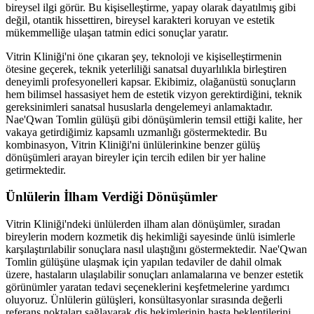
bireysel ilgi görür. Bu kişiselleştirme, yapay olarak dayatılmış gibi
değil, otantik hissettiren, bireysel karakteri koruyan ve estetik
mükemmelliğe ulaşan tatmin edici sonuçlar yaratır.
Vitrin Kliniği'ni öne çıkaran şey, teknoloji ve kişiselleştirmenin
ötesine geçerek, teknik yeterliliği sanatsal duyarlılıkla birleştiren
deneyimli profesyonelleri kapsar. Ekibimiz, olağanüstü sonuçların
hem bilimsel hassasiyet hem de estetik vizyon gerektirdiğini, teknik
gereksinimleri sanatsal hususlarla dengelemeyi anlamaktadır.
Nae'Qwan Tomlin gülüşü gibi dönüşümlerin temsil ettiği kalite, her
vakaya getirdiğimiz kapsamlı uzmanlığı göstermektedir. Bu
kombinasyon, Vitrin Kliniği'ni ünlülerinkine benzer gülüş
dönüşümleri arayan bireyler için tercih edilen bir yer haline
getirmektedir.
Ünlülerin İlham Verdiği Dönüşümler
Vitrin Kliniği'ndeki ünlülerden ilham alan dönüşümler, sıradan
bireylerin modern kozmetik diş hekimliği sayesinde ünlü isimlerle
karşılaştırılabilir sonuçlara nasıl ulaştığını göstermektedir. Nae'Qwan
Tomlin gülüşüne ulaşmak için yapılan tedaviler de dahil olmak
üzere, hastaların ulaşılabilir sonuçları anlamalarına ve benzer estetik
görünümler yaratan tedavi seçeneklerini keşfetmelerine yardımcı
oluyoruz. Ünlülerin gülüşleri, konsültasyonlar sırasında değerli
referans noktaları sağlayarak diş hekimlerinin hasta beklentilerini