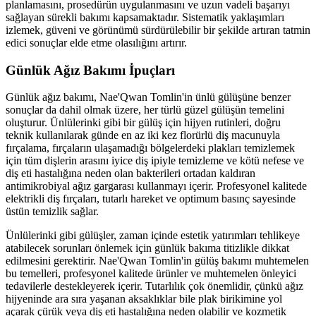
planlamasını, prosedürün uygulanmasını ve uzun vadeli başarıyı
sağlayan sürekli bakımı kapsamaktadır. Sistematik yaklaşımları
izlemek, güveni ve görünümü sürdürülebilir bir şekilde artıran tatmin
edici sonuçlar elde etme olasılığını artırır.
Günlük Ağız Bakımı İpuçları
Günlük ağız bakımı, Nae'Qwan Tomlin'in ünlü gülüşüne benzer
sonuçlar da dahil olmak üzere, her türlü güzel gülüşün temelini
oluşturur. Ünlülerinki gibi bir gülüş için hijyen rutinleri, doğru
teknik kullanılarak günde en az iki kez florürlü diş macunuyla
fırçalama, fırçaların ulaşamadığı bölgelerdeki plakları temizlemek
için tüm dişlerin arasını iyice diş ipiyle temizleme ve kötü nefese ve
diş eti hastalığına neden olan bakterileri ortadan kaldıran
antimikrobiyal ağız gargarası kullanmayı içerir. Profesyonel kalitede
elektrikli diş fırçaları, tutarlı hareket ve optimum basınç sayesinde
üstün temizlik sağlar.
Ünlülerinki gibi gülüşler, zaman içinde estetik yatırımları tehlikeye
atabilecek sorunları önlemek için günlük bakıma titizlikle dikkat
edilmesini gerektirir. Nae'Qwan Tomlin'in gülüş bakımı muhtemelen
bu temelleri, profesyonel kalitede ürünler ve muhtemelen önleyici
tedavilerle destekleyerek içerir. Tutarlılık çok önemlidir, çünkü ağız
hijyeninde ara sıra yaşanan aksaklıklar bile plak birikimine yol
açarak çürük veya diş eti hastalığına neden olabilir ve kozmetik