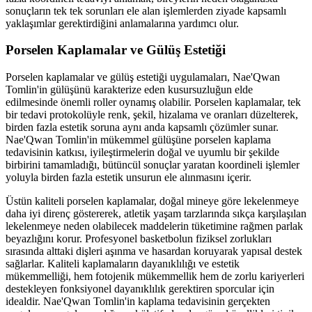
sonuçların tek tek sorunları ele alan işlemlerden ziyade kapsamlı
yaklaşımlar gerektirdiğini anlamalarına yardımcı olur.
Porselen Kaplamalar ve Gülüş Estetiği
Porselen kaplamalar ve gülüş estetiği uygulamaları, Nae'Qwan
Tomlin'in gülüşünü karakterize eden kusursuzluğun elde
edilmesinde önemli roller oynamış olabilir. Porselen kaplamalar, tek
bir tedavi protokolüyle renk, şekil, hizalama ve oranları düzelterek,
birden fazla estetik soruna aynı anda kapsamlı çözümler sunar.
Nae'Qwan Tomlin'in mükemmel gülüşüne porselen kaplama
tedavisinin katkısı, iyileştirmelerin doğal ve uyumlu bir şekilde
birbirini tamamladığı, bütüncül sonuçlar yaratan koordineli işlemler
yoluyla birden fazla estetik unsurun ele alınmasını içerir.
Üstün kaliteli porselen kaplamalar, doğal mineye göre lekelenmeye
daha iyi direnç göstererek, atletik yaşam tarzlarında sıkça karşılaşılan
lekelenmeye neden olabilecek maddelerin tüketimine rağmen parlak
beyazlığını korur. Profesyonel basketbolun fiziksel zorlukları
sırasında alttaki dişleri aşınma ve hasardan koruyarak yapısal destek
sağlarlar. Kaliteli kaplamaların dayanıklılığı ve estetik
mükemmelliği, hem fotojenik mükemmellik hem de zorlu kariyerleri
destekleyen fonksiyonel dayanıklılık gerektiren sporcular için
idealdir. Nae'Qwan Tomlin'in kaplama tedavisinin gerçekten