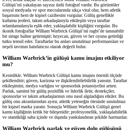
Gülüşü’nü yakalayan sayısız ünlü fotoğraf vardır. Bu görüntüler
sosyal medyada ve spor mecralarında sıkça viral olur, hem atletik
başarısını hem de kişisel cazibesini vurgular. Gülüş genellikle
kutlama jestleri, takım arkadaşlarıyla etkileşim veya taraftar
selamlamalarıyla eşlik eder, yaklaşılabilir kişiliğini vurgular. Bu
ikonik fotoğraflar William Warbrick Gülüşü’nü ragbi’de tanınabilir
bir simge haline getirmiştir; heyecan, güven ve her oyuna getirdiği
tutku temsil eder. Taraftarlar bu anları unutulmaz performansları ve
neşeli tavrının hatırlatıcısı olarak değerli bulur.
William Warbrick’in gülüşü kamu imajını etkiliyor
mu?
Kesinlikle. William Warbrick Gülüşü kamu imajını önemli ölçüde
şekillendirir; güven, karizma ve ilişkilendirilebilirlik yansıtır. Taraftar
etkileşimini, medya varlığını ve sponsorluk potansiyelini artırır.
Parlak, samimi bir gülüş pozitiflik ve liderlik iletir, destekçiler,
sponsorlar ve takım arkadaşlarının onu nasıl algıladığını etkiler. Bu
gülüş onu akranlarından ayırır, atletik yeteneğin ötesinde unutulmaz
bir kişisel marka yaratır. Sonuçta William Warbrick Gülüşü genel
kamu kişiliğinin kritik bir bileşenidir; profesyonellik, yaklaşılabilirlik
ve otantikliği saha içinde ve dışında yankılandıran şekilde harmanlar.
William Warbrick parlak ve güven dolu gülüşünü