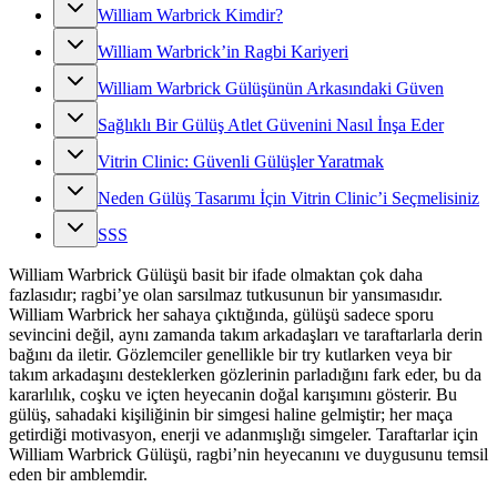
William Warbrick Kimdir?
William Warbrick’in Ragbi Kariyeri
William Warbrick Gülüşünün Arkasındaki Güven
Sağlıklı Bir Gülüş Atlet Güvenini Nasıl İnşa Eder
Vitrin Clinic: Güvenli Gülüşler Yaratmak
Neden Gülüş Tasarımı İçin Vitrin Clinic’i Seçmelisiniz
SSS
William Warbrick Gülüşü basit bir ifade olmaktan çok daha
fazlasıdır; ragbi’ye olan sarsılmaz tutkusunun bir yansımasıdır.
William Warbrick her sahaya çıktığında, gülüşü sadece sporu
sevincini değil, aynı zamanda takım arkadaşları ve taraftarlarla derin
bağını da iletir. Gözlemciler genellikle bir try kutlarken veya bir
takım arkadaşını desteklerken gözlerinin parladığını fark eder, bu da
kararlılık, coşku ve içten heyecanin doğal karışımını gösterir. Bu
gülüş, sahadaki kişiliğinin bir simgesi haline gelmiştir; her maça
getirdiği motivasyon, enerji ve adanmışlığı simgeler. Taraftarlar için
William Warbrick Gülüşü, ragbi’nin heyecanını ve duygusunu temsil
eden bir amblemdir.