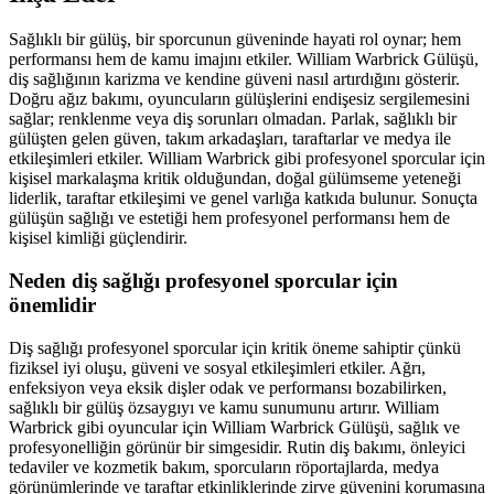
Sağlıklı bir gülüş, bir sporcunun güveninde hayati rol oynar; hem
performansı hem de kamu imajını etkiler. William Warbrick Gülüşü,
diş sağlığının karizma ve kendine güveni nasıl artırdığını gösterir.
Doğru ağız bakımı, oyuncuların gülüşlerini endişesiz sergilemesini
sağlar; renklenme veya diş sorunları olmadan. Parlak, sağlıklı bir
gülüşten gelen güven, takım arkadaşları, taraftarlar ve medya ile
etkileşimleri etkiler. William Warbrick gibi profesyonel sporcular için
kişisel markalaşma kritik olduğundan, doğal gülümseme yeteneği
liderlik, taraftar etkileşimi ve genel varlığa katkıda bulunur. Sonuçta
gülüşün sağlığı ve estetiği hem profesyonel performansı hem de
kişisel kimliği güçlendirir.
Neden diş sağlığı profesyonel sporcular için
önemlidir
Diş sağlığı profesyonel sporcular için kritik öneme sahiptir çünkü
fiziksel iyi oluşu, güveni ve sosyal etkileşimleri etkiler. Ağrı,
enfeksiyon veya eksik dişler odak ve performansı bozabilirken,
sağlıklı bir gülüş özsaygıyı ve kamu sunumunu artırır. William
Warbrick gibi oyuncular için William Warbrick Gülüşü, sağlık ve
profesyonelliğin görünür bir simgesidir. Rutin diş bakımı, önleyici
tedaviler ve kozmetik bakım, sporcuların röportajlarda, medya
görünümlerinde ve taraftar etkinliklerinde zirve güvenini korumasına