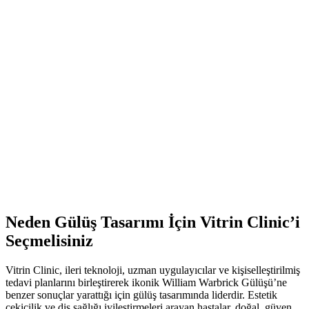
Neden Gülüş Tasarımı İçin Vitrin Clinic’i
Seçmelisiniz
Vitrin Clinic, ileri teknoloji, uzman uygulayıcılar ve kişiselleştirilmiş
tedavi planlarını birleştirerek ikonik William Warbrick Gülüşü’ne
benzer sonuçlar yarattığı için gülüş tasarımında liderdir. Estetik
çekicilik ve diş sağlığı iyileştirmeleri arayan hastalar, doğal, güven