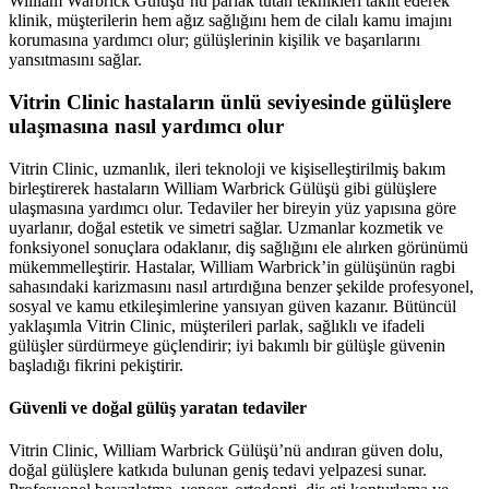
William Warbrick Gülüşü’nü parlak tutan teknikleri taklit ederek
klinik, müşterilerin hem ağız sağlığını hem de cilalı kamu imajını
korumasına yardımcı olur; gülüşlerinin kişilik ve başarılarını
yansıtmasını sağlar.
Vitrin Clinic hastaların ünlü seviyesinde gülüşlere
ulaşmasına nasıl yardımcı olur
Vitrin Clinic, uzmanlık, ileri teknoloji ve kişiselleştirilmiş bakım
birleştirerek hastaların William Warbrick Gülüşü gibi gülüşlere
ulaşmasına yardımcı olur. Tedaviler her bireyin yüz yapısına göre
uyarlanır, doğal estetik ve simetri sağlar. Uzmanlar kozmetik ve
fonksiyonel sonuçlara odaklanır, diş sağlığını ele alırken görünümü
mükemmelleştirir. Hastalar, William Warbrick’in gülüşünün ragbi
sahasındaki karizmasını nasıl artırdığına benzer şekilde profesyonel,
sosyal ve kamu etkileşimlerine yansıyan güven kazanır. Bütüncül
yaklaşımla Vitrin Clinic, müşterileri parlak, sağlıklı ve ifadeli
gülüşler sürdürmeye güçlendirir; iyi bakımlı bir gülüşle güvenin
başladığı fikrini pekiştirir.
Güvenli ve doğal gülüş yaratan tedaviler
Vitrin Clinic, William Warbrick Gülüşü’nü andıran güven dolu,
doğal gülüşlere katkıda bulunan geniş tedavi yelpazesi sunar.