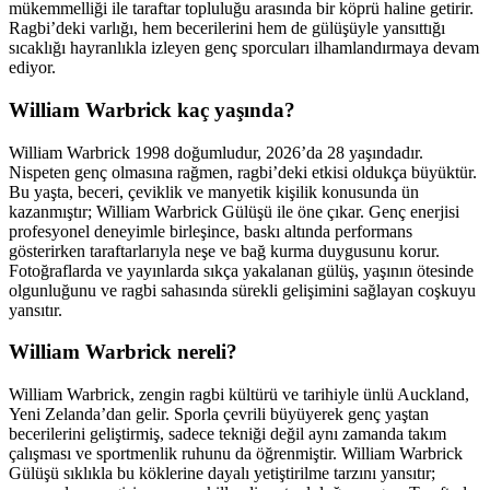
mükemmelliği ile taraftar topluluğu arasında bir köprü haline getirir.
Ragbi’deki varlığı, hem becerilerini hem de gülüşüyle yansıttığı
sıcaklığı hayranlıkla izleyen genç sporcuları ilhamlandırmaya devam
ediyor.
William Warbrick kaç yaşında?
William Warbrick 1998 doğumludur, 2026’da 28 yaşındadır.
Nispeten genç olmasına rağmen, ragbi’deki etkisi oldukça büyüktür.
Bu yaşta, beceri, çeviklik ve manyetik kişilik konusunda ün
kazanmıştır; William Warbrick Gülüşü ile öne çıkar. Genç enerjisi
profesyonel deneyimle birleşince, baskı altında performans
gösterirken taraftarlarıyla neşe ve bağ kurma duygusunu korur.
Fotoğraflarda ve yayınlarda sıkça yakalanan gülüş, yaşının ötesinde
olgunluğunu ve ragbi sahasında sürekli gelişimini sağlayan coşkuyu
yansıtır.
William Warbrick nereli?
William Warbrick, zengin ragbi kültürü ve tarihiyle ünlü Auckland,
Yeni Zelanda’dan gelir. Sporla çevrili büyüyerek genç yaştan
becerilerini geliştirmiş, sadece tekniği değil aynı zamanda takım
çalışması ve sportmenlik ruhunu da öğrenmiştir. William Warbrick
Gülüşü sıklıkla bu köklerine dayalı yetiştirilme tarzını yansıtır;