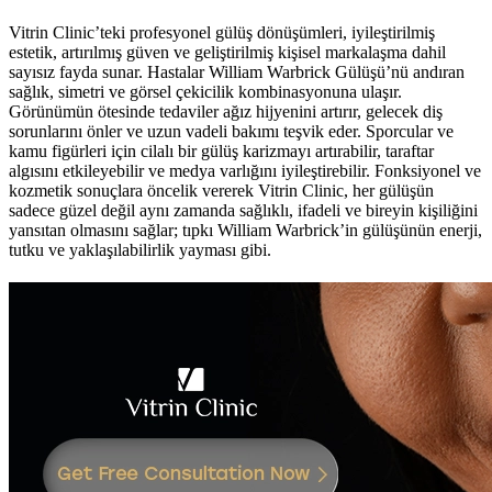
Vitrin Clinic’teki profesyonel gülüş dönüşümleri, iyileştirilmiş
estetik, artırılmış güven ve geliştirilmiş kişisel markalaşma dahil
sayısız fayda sunar. Hastalar William Warbrick Gülüşü’nü andıran
sağlık, simetri ve görsel çekicilik kombinasyonuna ulaşır.
Görünümün ötesinde tedaviler ağız hijyenini artırır, gelecek diş
sorunlarını önler ve uzun vadeli bakımı teşvik eder. Sporcular ve
kamu figürleri için cilalı bir gülüş karizmayı artırabilir, taraftar
algısını etkileyebilir ve medya varlığını iyileştirebilir. Fonksiyonel ve
kozmetik sonuçlara öncelik vererek Vitrin Clinic, her gülüşün
sadece güzel değil aynı zamanda sağlıklı, ifadeli ve bireyin kişiliğini
yansıtan olmasını sağlar; tıpkı William Warbrick’in gülüşünün enerji,
tutku ve yaklaşılabilirlik yayması gibi.