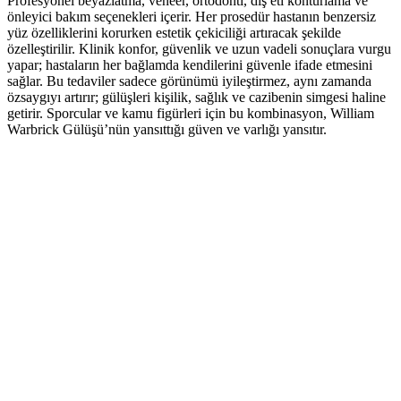
Profesyonel beyazlatma, veneer, ortodonti, diş eti konturlama ve
önleyici bakım seçenekleri içerir. Her prosedür hastanın benzersiz
yüz özelliklerini korurken estetik çekiciliği artıracak şekilde
özelleştirilir. Klinik konfor, güvenlik ve uzun vadeli sonuçlara vurgu
yapar; hastaların her bağlamda kendilerini güvenle ifade etmesini
sağlar. Bu tedaviler sadece görünümü iyileştirmez, aynı zamanda
özsaygıyı artırır; gülüşleri kişilik, sağlık ve cazibenin simgesi haline
getirir. Sporcular ve kamu figürleri için bu kombinasyon, William
Warbrick Gülüşü’nün yansıttığı güven ve varlığı yansıtır.