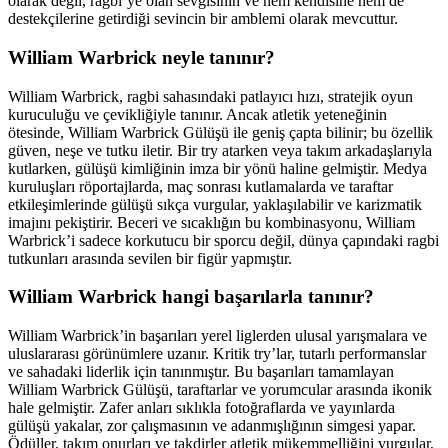
olarak değil, ragbi’ye olan sevgisinin ve hem kendisine hem de
destekçilerine getirdiği sevincin bir amblemi olarak mevcuttur.
William Warbrick neyle tanınır?
William Warbrick, ragbi sahasındaki patlayıcı hızı, stratejik oyun
kuruculuğu ve çevikliğiyle tanınır. Ancak atletik yeteneğinin
ötesinde, William Warbrick Gülüşü ile geniş çapta bilinir; bu özellik
güven, neşe ve tutku iletir. Bir try atarken veya takım arkadaşlarıyla
kutlarken, gülüşü kimliğinin imza bir yönü haline gelmiştir. Medya
kuruluşları röportajlarda, maç sonrası kutlamalarda ve taraftar
etkileşimlerinde gülüşü sıkça vurgular, yaklaşılabilir ve karizmatik
imajını pekiştirir. Beceri ve sıcaklığın bu kombinasyonu, William
Warbrick’i sadece korkutucu bir sporcu değil, dünya çapındaki ragbi
tutkunları arasında sevilen bir figür yapmıştır.
William Warbrick hangi başarılarla tanınır?
William Warbrick’in başarıları yerel liglerden ulusal yarışmalara ve
uluslararası görünümlere uzanır. Kritik try’lar, tutarlı performanslar
ve sahadaki liderlik için tanınmıştır. Bu başarıları tamamlayan
William Warbrick Gülüşü, taraftarlar ve yorumcular arasında ikonik
hale gelmiştir. Zafer anları sıklıkla fotoğraflarda ve yayınlarda
gülüşü yakalar, zor çalışmasının ve adanmışlığının simgesi yapar.
Ödüller, takım onurları ve takdirler atletik mükemmelliğini vurgular,