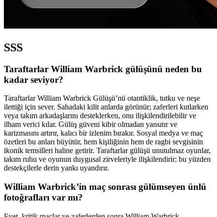
SSS
Taraftarlar William Warbrick gülüşünü neden bu
kadar seviyor?
Taraftarlar William Warbrick Gülüşü’nü otantiklik, tutku ve neşe
ilettiği için sever. Sahadaki kilit anlarda görünür; zaferleri kutlarken
veya takım arkadaşlarını desteklerken, onu ilişkilendirilebilir ve
ilham verici kılar. Gülüş güveni kibir olmadan yansıtır ve
karizmasını artırır, kalıcı bir izlenim bırakır. Sosyal medya ve maç
özetleri bu anları büyütür, hem kişiliğinin hem de ragbi sevgisinin
ikonik temsilleri haline getirir. Taraftarlar gülüşü unutulmaz oyunlar,
takım ruhu ve oyunun duygusal zirveleriyle ilişkilendirir; bu yüzden
destekçilerle derin yankı uyandırır.
William Warbrick’in maç sonrası gülümseyen ünlü
fotoğrafları var mı?
Evet, kritik maçlar ve zaferlerden sonra William Warbrick