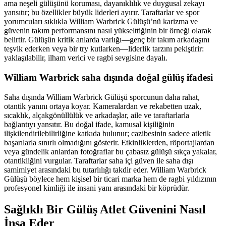
ama neşeli gülüşünü koruması, dayanıklılık ve duygusal zekayı
yansıtır; bu özellikler büyük liderleri ayırır. Taraftarlar ve spor
yorumcuları sıklıkla William Warbrick Gülüşü’nü karizma ve
güvenin takım performansını nasıl yükselttiğinin bir örneği olarak
belirtir. Gülüşün kritik anlarda varlığı—genç bir takım arkadaşını
teşvik ederken veya bir try kutlarken—liderlik tarzını pekiştirir:
yaklaşılabilir, ilham verici ve ragbi sevgisine dayalı.
William Warbrick saha dışında doğal gülüş ifadesi
Saha dışında William Warbrick Gülüşü sporcunun daha rahat,
otantik yanını ortaya koyar. Kameralardan ve rekabetten uzak,
sıcaklık, alçakgönüllülük ve arkadaşlar, aile ve taraftarlarla
bağlantıyı yansıtır. Bu doğal ifade, kamusal kişiliğinin
ilişkilendirilebilirliğine katkıda bulunur; cazibesinin sadece atletik
başarılarla sınırlı olmadığını gösterir. Etkinliklerden, röportajlardan
veya gündelik anlardan fotoğraflar bu çabasız gülüşü sıkça yakalar,
otantikliğini vurgular. Taraftarlar saha içi güven ile saha dışı
samimiyet arasındaki bu tutarlılığı takdir eder. William Warbrick
Gülüşü böylece hem kişisel bir ticari marka hem de ragbi yıldızının
profesyonel kimliği ile insani yanı arasındaki bir köprüdür.
Sağlıklı Bir Gülüş Atlet Güvenini Nasıl
İnşa Eder