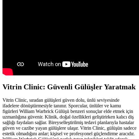
Vitrin Clinic: Güvenli Gülüşler Yaratmak
Vitrin Clinic, sıradan gülüşleri güven dolu, ünlü seviyesinde
ifadelere dönüştürmesiyle tanınır. Sporcular, ünlüler ve kamu
figürleri William Warbrick Gülüşü benzeri sonuçlar elde etmek için
uzmanlığına güvenir. Klinik, doğal özellikleri geliştirirken kalıcı diş
sağlığı faydaları sağlar. Bireyselleştirilmiş tedavi planlarıyla hastalar
güven ve cazibe yayan gülüşlere ulaşır. Vitrin Clinic, gülüşün sadece
estetik olmadığını anlar; kişisel ve profesyonel güçlendirme aracıdır.