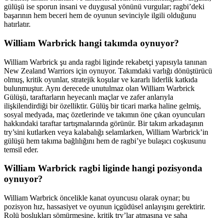
gülüşü ise sporun insani ve duygusal yönünü vurgular; ragbi’deki
başarının hem beceri hem de oyunun sevinciyle ilgili olduğunu
hatırlatır.
William Warbrick hangi takımda oynuyor?
William Warbrick şu anda ragbi liginde rekabetçi yapısıyla tanınan
New Zealand Warriors için oynuyor. Takımdaki varlığı dönüştürücü
olmuş, kritik oyunlar, stratejik koşular ve kararlı liderlik katkıda
bulunmuştur. Aynı derecede unutulmaz olan William Warbrick
Gülüşü, taraftarların heyecanlı maçlar ve zafer anlarıyla
ilişkilendirdiği bir özelliktir. Gülüş bir ticari marka haline gelmiş,
sosyal medyada, maç özetlerinde ve takımın öne çıkan oyuncuları
hakkındaki taraftar tartışmalarında görünür. Bir takım arkadaşının
try’sini kutlarken veya kalabalığı selamlarken, William Warbrick’in
gülüşü hem takıma bağlılığını hem de ragbi’ye bulaşıcı coşkusunu
temsil eder.
William Warbrick ragbi liginde hangi pozisyonda
oynuyor?
William Warbrick öncelikle kanat oyuncusu olarak oynar; bu
pozisyon hız, hassasiyet ve oyunun içgüdüsel anlayışını gerektirir.
Rolü boşlukları sömürmesine, kritik try’lar atmasına ve saha