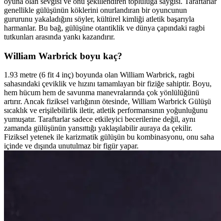
oyuna olan sevgisi ve onu şekillendiren topluluğa saygısı. Taraftarlar
genellikle gülüşünün köklerini onurlandıran bir oyuncunun
gururunu yakaladığını söyler, kültürel kimliği atletik başarıyla
harmanlar. Bu bağ, gülüşüne otantiklik ve dünya çapındaki ragbi
tutkunları arasında yankı kazandırır.
William Warbrick boyu kaç?
1.93 metre (6 fit 4 inç) boyunda olan William Warbrick, ragbi
sahasındaki çeviklik ve hızını tamamlayan bir fiziğe sahiptir. Boyu,
hem hücum hem de savunma manevralarında çok yönlülüğünü
artırır. Ancak fiziksel varlığının ötesinde, William Warbrick Gülüşü
sıcaklık ve erişilebilirlik iletir, atletik performansının yoğunluğunu
yumuşatır. Taraftarlar sadece etkileyici becerilerine değil, aynı
zamanda gülüşünün yansıttığı yaklaşılabilir auraya da çekilir.
Fiziksel yetenek ile karizmatik gülüşün bu kombinasyonu, onu saha
içinde ve dışında unutulmaz bir figür yapar.