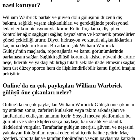
nasıl koruyor?
William Warbrick parlak ve güven dolu gülüşünü düzenli diş
bakımı, sağlıklı yaşam alışkanlıkları ve gerektiğinde profesyonel
tedaviler kombinasyonuyla korur. Rutin fırçalama, diş ipi ve
kontroller ağız sağlığını sağlar, beyazlatma ve kozmetik prosedürler
görsel çekiciliği artırır. Diyet, hidrasyon ve zararlı alışkanlıklardan
kaçınma dişlerini korur. Bu adanmışlık William Warbrick
Gülüşü’nün maçlarda, röportajlarda ve kamu görünümlerinde
parlamasını sağlar. Sağlıklı gülüşü korumak kişisel güveni de artırır;
neşe, liderlik ve yaklaşılabilirliği tutarlı şekilde ifade etmesini sağlar,
hem üst düzey sporcu hem de ilişkilendirilebilir kamu figürü imajını
pekiştirir.
Online’da en çok paylaşılan William Warbrick
gülüşü öne çıkanları neler?
Online’da en çok paylaşılan William Warbrick Gülüşü öne çıkanları
try attıktan sonra, zaferleri kutlarken veya takım arkadaşları ve
taraftarlarla etkileşim anlarını içerir. Sosyal medya platformları bu
görüntü ve video klipleri sıkça paylaşır, karizmatik ve otantik
ifadelerini vurgular. Taraftarlar gülüşün enerjisi, güveni ve neşesini
yakalayan fotoğrafları repost eder, viral içerik haline getirir. Maç
özetleri, röportajlar ve taraftar fotoğrafları yaygın paylaşıma katkıda