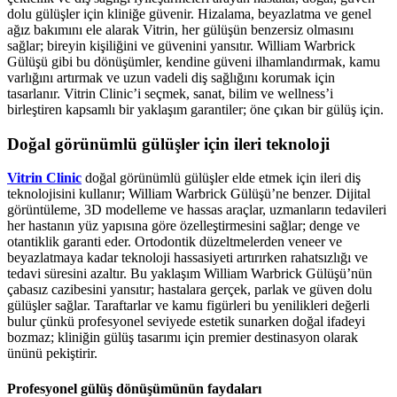
dolu gülüşler için kliniğe güvenir. Hizalama, beyazlatma ve genel
ağız bakımını ele alarak Vitrin, her gülüşün benzersiz olmasını
sağlar; bireyin kişiliğini ve güvenini yansıtır. William Warbrick
Gülüşü gibi bu dönüşümler, kendine güveni ilhamlandırmak, kamu
varlığını artırmak ve uzun vadeli diş sağlığını korumak için
tasarlanır. Vitrin Clinic’i seçmek, sanat, bilim ve wellness’i
birleştiren kapsamlı bir yaklaşım garantiler; öne çıkan bir gülüş için.
Doğal görünümlü gülüşler için ileri teknoloji
Vitrin Clinic
doğal görünümlü gülüşler elde etmek için ileri diş
teknolojisini kullanır; William Warbrick Gülüşü’ne benzer. Dijital
görüntüleme, 3D modelleme ve hassas araçlar, uzmanların tedavileri
her hastanın yüz yapısına göre özelleştirmesini sağlar; denge ve
otantiklik garanti eder. Ortodontik düzeltmelerden veneer ve
beyazlatmaya kadar teknoloji hassasiyeti artırırken rahatsızlığı ve
tedavi süresini azaltır. Bu yaklaşım William Warbrick Gülüşü’nün
çabasız cazibesini yansıtır; hastalara gerçek, parlak ve güven dolu
gülüşler sağlar. Taraftarlar ve kamu figürleri bu yenilikleri değerli
bulur çünkü profesyonel seviyede estetik sunarken doğal ifadeyi
bozmaz; kliniğin gülüş tasarımı için premier destinasyon olarak
ününü pekiştirir.
Profesyonel gülüş dönüşümünün faydaları