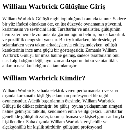
William Warbrick Gülüşüne Giriş
William Warbrick Gülüşü ragbi topluluğunda anında tanınır. Sadece
bir yüz ifadesi olmaktan öte, en üst düzeyde oynamanın güvenini,
karizmasını ve sevincini iletir. Taraftarlar ve analistler, gülüşünün
hem zafer hem de zor anlarda göründüğünü belirtir; bu da kararlılık
ve pozitiflik dengesini yansıtır. Bir try kutlarken, bir destekçiyi
selamlarken veya takım arkadaşlarıyla etkileşimdeyken, gülüşü
karakterinin ince ama güçlü bir göstergesidir. Zamanla William
Warbrick Gülüşü bir imza haline gelmiş, sadece taraftarların onu
nasıl algıladığını değil, aynı zamanda sporun tutku ve otantiklik
anlarını nasıl kutladığını da tanımlamıştır.
William Warbrick Kimdir?
William Warbrick, sahada elektrik veren performansları ve saha
dışında karizmatik kişiliğiyle tanınan profesyonel bir ragbi
oyuncusudur. Atletik başarılarının ötesinde, William Warbrick
Gülüşü ile dikkat çekmiştir; bu gülüş, oyuna yaklaşımının simgesi
haline gelmiştir: tutkulu, kendinden emin ve ilgi çekici. Taraftarlar
genellikle gülüşünü zafer, takım çalışması ve kişisel gurur anlarıyla
ilişkilendirir. Saha dışında William Warbrick erişilebilir ve
alçakgönüllü bir kişilik sürdürür, gülüşünü profesyonel