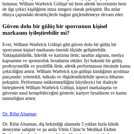
bulunur, William Warbrick Gülüşü’nü hem atletik becerisinin hem
de ilgi çekici kişiliğinin imza simgesi olarak pekiştirir. Bu anlar
dünya çapındaki destekçilerle bağını güçlendirmeye devam eder.
Güven dolu bir gülüş bir sporcunun kişisel
markasını iyileştirebilir mi?
Evet, William Warbrick Gülüşü gibi güven dolu bir gülüş bir
sporcunun kişisel markasını önemli ölçüde geliştirebilir.
Yaklaşılabilirlik, liderlik ve karizma iletir; taraftar algısını, medya
kapsamını ve sponsorluk fırsatlarını etkiler. İyi bakımlı bir gülüş
profesyonellik ve pozitiflik iletir, atletik performansın ötesinde kamu
çekiciliğini artırır. William Warbrick için gülüşü kimliğinin ayrılmaz
parçasıdır; yetenekli, tutkulu ve ilişkilendirilebilir sporcu itibarını
pekiştirir. Performans mükemmelliğini büyüleyici bir ifadeyle
birleştirerek William Warbrick Gülüşü, kişisel markalaşma ve
güvenin nasıl kesişebileceğini gösterir; kariyer fırsatlarını ve kamu
tanınırlığını artırır.
Dr. Rifat Alsaman
Dr. Rifat Alsaman, diş hekimliği alanında 5 yıldan fazla klinik
deneyime sahiptir ve şu anda Vitrin Clinic'te Medikal Ekibin