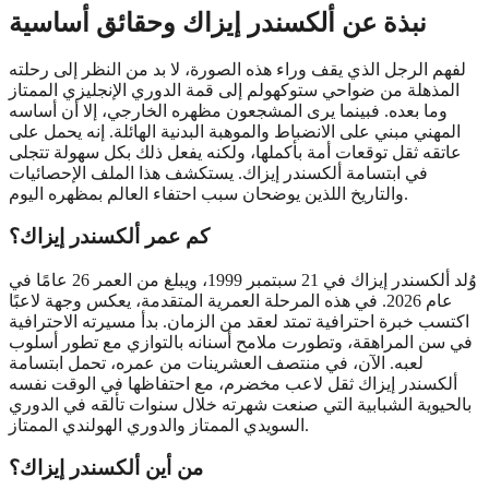
نبذة عن ألكسندر إيزاك وحقائق أساسية
لفهم الرجل الذي يقف وراء هذه الصورة، لا بد من النظر إلى رحلته
المذهلة من ضواحي ستوكهولم إلى قمة الدوري الإنجليزي الممتاز
وما بعده. فبينما يرى المشجعون مظهره الخارجي، إلا أن أساسه
المهني مبني على الانضباط والموهبة البدنية الهائلة. إنه يحمل على
عاتقه ثقل توقعات أمة بأكملها، ولكنه يفعل ذلك بكل سهولة تتجلى
في ابتسامة ألكسندر إيزاك. يستكشف هذا الملف الإحصائيات
والتاريخ اللذين يوضحان سبب احتفاء العالم بمظهره اليوم.
كم عمر ألكسندر إيزاك؟
وُلد ألكسندر إيزاك في 21 سبتمبر 1999، ويبلغ من العمر 26 عامًا في
عام 2026. في هذه المرحلة العمرية المتقدمة، يعكس وجهة لاعبًا
اكتسب خبرة احترافية تمتد لعقد من الزمان. بدأ مسيرته الاحترافية
في سن المراهقة، وتطورت ملامح أسنانه بالتوازي مع تطور أسلوب
لعبه. الآن، في منتصف العشرينات من عمره، تحمل ابتسامة
ألكسندر إيزاك ثقل لاعب مخضرم، مع احتفاظها في الوقت نفسه
بالحيوية الشبابية التي صنعت شهرته خلال سنوات تألقه في الدوري
السويدي الممتاز والدوري الهولندي الممتاز.
من أين ألكسندر إيزاك؟