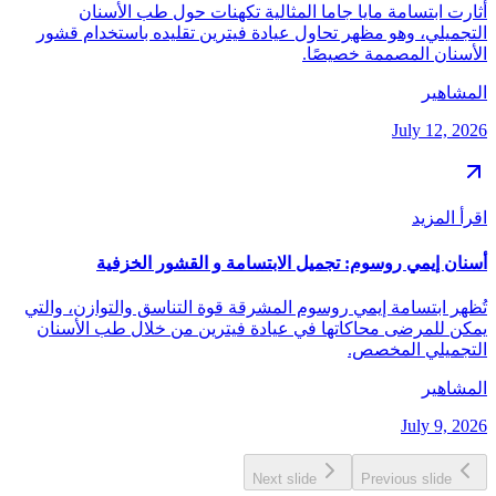
أثارت ابتسامة مايا جاما المثالية تكهنات حول طب الأسنان
التجميلي، وهو مظهر تحاول عيادة فيترين تقليده باستخدام قشور
الأسنان المصممة خصيصًا.
المشاهير
July 12, 2026
اقرأ المزيد
أسنان إيمي روسوم: تجميل الابتسامة و القشور الخزفية
تُظهر ابتسامة إيمي روسوم المشرقة قوة التناسق والتوازن، والتي
يمكن للمرضى محاكاتها في عيادة فيترين من خلال طب الأسنان
التجميلي المخصص.
المشاهير
July 9, 2026
Next slide
Previous slide