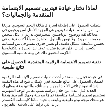
لماذا تختار عيادة فيترين تصميم الابتسامة
المتقدمة والجماليات؟
يتطلب الحصول على إطلالة آسرة كإطلالة النجم السويدي مزيجًا
من الفن والعلم. عيادة فيترين هي الوجهة الأمثل لمن يرغبون في
محاكاة ثقة ووضوح الرياضيين المحترفين. ندرك أن لكل شخص
ملامحه الفريدة، ولا نؤمن بالحلول الجاهزة. سواءً أكنت ترغب في
تحسين ملامحك بشكل طفيف أو تغيير جذري مستوحى من ابتسامة
ألكسندر إيزاك، فإن عيادة فيترين توفر لك الخبرة والتكنولوجيا
اللازمة لتحقيق ذلك في بيئة عالمية المستوى.
تقنية تصميم الابتسامة الرقمية المتقدمة للحصول على
نتائج طبيعية
في عيادة فيترين، نستخدم أحدث تقنيات تصميم الابتسامة الرقمية
لضمان الحصول على نتائج طبيعية قدر الإمكان. تتيح لنا هذه التقنية
إنشاء نموذج ثلاثي الأبعاد لوجهك وأسنانك، والتنبؤ بدقة بمظهرك
الجديد قبل البدء. من خلال دراسة نسب تعابير الوجه الشهيرة،
نستطيع تصميم ابتسامة متناسقة تمامًا مع بنية وجهك الفريدة. هدفنا
هو منحك نتيجة تبدو طبيعية ونابضة بالحياة تمامًا كابتسامة ألكسندر
إيزاك التي تراها على شاشة التلفزيون.