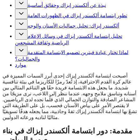
نبذة عن ألكسندر إيزاك وحقائق أساسية
تطور ابتسامة ألكسندر إيزاك في الظهورات العامة
ألكسندر إيزاك: تحليل جماليات الأسنان والوجه
تحليل ابتسامة ألكسندر إيزاك في وسائل الإعلام
الرياضية وثقافة المشجعين
لماذا تختار عيادة فيترين تصميم الابتسامة المتقدمة
والجماليات؟
موارد
أصبحت ابتسامة ألكسندر إيزاك إحدى أبرز السمات المميزة في
عالم كرة القدم الاحترافية، إذ تُعدّ رمزًا للكاريزما في بيئة تنافسية
شديدة. ما يجعل هذه الابتسامة فريدة حقًا هو التناغم المثالي بين
أسنانه وتناسق ملامح وجهه. عندما ننظر إلى اللاعب، نرى مزيجًا من
المشاعر الصادقة والتوازن الجمالي الذي قلّما نجده لدى الرياضيين.
لا يقتصر الأمر على بياض الأسنان فحسب، بل على الطريقة التي
تشعّ بها ابتسامة ألكسندر إيزاك ثقةً وجاذبية، مما يجعله هدفًا تسويقيًا
مثاليًا لناديه ورعاته الدوليين.
مقدمة: دور ابتسامة ألكسندر إيزاك في بناء
صورة الرياضي