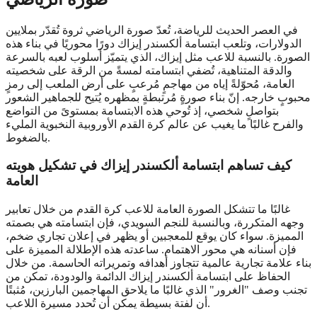
في العصر الحديث للرياضة، تُعدّ صورة الرياضي ثروة تُقدّر بملايين
الدولارات، وتلعب ابتسامة ألكسندر إيزاك دورًا محوريًا في بناء هذه
الصورة. بالنسبة للاعب مثل إيزاك، الذي يتميّز أسلوب لعبه بالسرعة
والدقة المتناهية، تُضفي ابتسامته لمسةً من الرقة على شخصيته
العامة، مُحوّلةً إياه من مهاجمٍ مُرعبٍ على أرض الملعب إلى رمزٍ
محبوبٍ خارجه. إنّ بناء صورةٍ مُرتبطةٍ بمظهره يُتيح للجماهير الشعور
بتواصلٍ شخصي، إذ تُوحي هذه الابتسامة بمستوىً من التواضع
والفرح غالبًا ما يغيب عن عالم كرة القدم الأوروبية النخبوية المليء
بالضغوط.
كيف تساهم ابتسامة ألكسندر إيزاك في تشكيل هويته
العامة
غالبًا ما تتشكل الصورة العامة للاعب كرة القدم من خلال تعابير
وجهه المتكررة، وبالنسبة للنجم السويدي، فإن ابتسامته هي بصمته
المميزة. سواء كان يوقع للمعجبين أو يظهر في إعلان تجاري ضخم،
فإن أسنانه هي محور الاهتمام. ساعدته هذه الإطلالة المميزة على
بناء علامة تجارية عالمية تتجاوز أهدافه وتمريراته الحاسمة. من خلال
الحفاظ على ابتسامة ألكسندر إيزاك الدائمة والودودة، تمكن من
تجنب وصف "الغرور" الذي غالبًا ما يلاحق المهاجمين البارزين، مُثبتًا
أن لفتة بسيطة يمكن أن تُحدد مسيرة اللاعب.