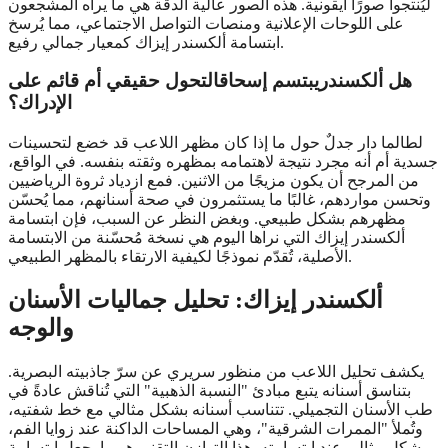
ليُنتجوا صورًا أيقونية. هذه الصور عالية الدقة هي ما يراه المشجعون
على اللوحات الإعلانية ومنصات التواصل الاجتماعي، مما يُرسخ
ابتسامة ألكسندر إيزاك كمعيار جمالي رفيع.
هل ألكسندريبتسم إسحاقالتحول حقيقي أم قائم على
الإدراك؟
لطالما دار جدلٌ حول ما إذا كان مظهر اللاعب قد خضع لتحسينات
جسدية أم أنه مجرد نتيجة لاهتمامه بمظهره وثقته بنفسه. في الواقع،
من المرجح أن يكون مزيجًا من الاثنين. فمع ازدياد ثروة الرياضيين
وتحسن مواردهم، غالبًا ما يستثمرون في صحة أسنانهم، مما يُحسّن
مظهرهم بشكل طبيعي. وبغض النظر عن السبب، فإن ابتسامة
ألكسندر إيزاك التي نراها اليوم هي نسخة مُحسّنة من الابتسامة
الأصلية، تُقدّم نموذجًا لكيفية الارتقاء بالمظهر الطبيعي.
ألكسندر إيزاك: تحليل جماليات الأسنان
والوجه
يكشف تحليل اللاعب من منظور سريري عن سرّ جاذبيته البصرية.
بتناسق أسنانه يتبع مبادئ "النسبة الذهبية" التي تُناقش عادةً في
طب الأسنان التجميلي. تتناسب أسنانه بشكل مثالي مع خط شفتيه،
وتُملأ "الممرات الشرقية"، وهي المساحات الداكنة عند زوايا الفم،
بشكل مثالي عند ابتسامته. هذا التوازن التقني هو ما يجعل ابتسامة