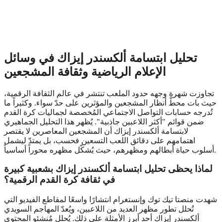
تحليل ابتسامة ألكسندر إيزاك في وسائل
الإعلام الرياضية وثقافة المشجعين
تجاوزت شهرة وجهه حدود الملعب تنتشر في عالم الثقافة الرقمية،
حيث بات محطّ أنظار المشجعين والمؤثرين على حدّ سواء. وكثيراً ما
تُدرجه حسابات التواصل الاجتماعي المُخصصة لجماليات كرة القدم
ضمن قوائم "أكثر اللاعبين جاذبية". يُظهر هذا التحليل الجماهيري
لابتسامة ألكسندر إيزاك أن المشجعين المعاصرين لا يقتصر
اهتمامهم على دقائق اللعب التسعين فحسب، بل يمتدّ ليشمل
أسلوب حياة أبطالهم ومظهرهم، حيث يُشكّل مظهره محوراً أساسياً.
لماذا يحظى تحليل ابتسامة ألكسندر إيزاك بشعبية كبيرة
في ثقافة كرة القدم الرقمية؟
شهدت منصتا تيك توك وإنستغرام انتشارًا واسعًا لمقاطع الفيديو التي
تُحلل تطور مظهر العديد من اللاعبين، ويُعدّ المهاجم السويدي
ألكسندر إيزاك أحد أبرز الأمثلة على ذلك. يُحلل مُنشئو المحتوى