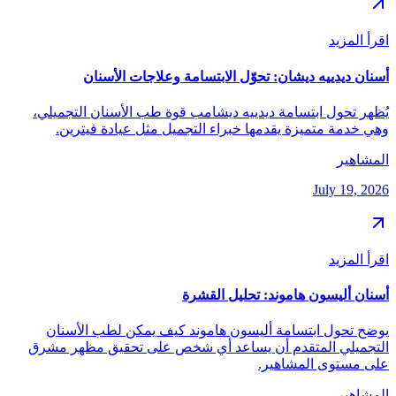
اقرأ المزيد
أسنان ديدييه ديشان: تحوّل الابتسامة وعلاجات الأسنان
يُظهر تحول ابتسامة ديدييه ديشامب قوة طب الأسنان التجميلي،
وهي خدمة متميزة يقدمها خبراء التجميل مثل عيادة فيترين.
المشاهير
July 19, 2026
اقرأ المزيد
أسنان أليسون هاموند: تحليل القشرة
يوضح تحول ابتسامة أليسون هاموند كيف يمكن لطب الأسنان
التجميلي المتقدم أن يساعد أي شخص على تحقيق مظهر مشرق
على مستوى المشاهير.
المشاهير