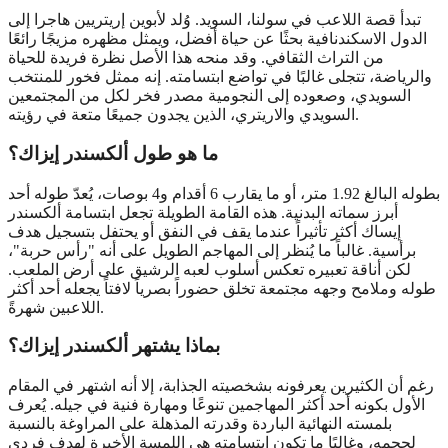
تبدأ قصة اللاعب في سولنا، السويد. وُلد لأبوين إريتريين هاجرا إلى
الدول الاسكندنافية بحثًا عن حياة أفضل، ويمثل مظهره مزيجًا رائعًا
من التراث الثقافي. وقد منحه هذا الأصل نظرة فريدة للحياة
والرياضة، تتجلى غالبًا في تواضع ابتسامته. إنه ممثل فخور للمنتخب
السويدي، وصعوده إلى النجومية مصدر فخر لكل من المجتمعين
السويدي والاريتري، الذين يجدون جميعًا متعة في رؤيته.
ما هو طول ألكسندر إيزاك؟
بطوله البالغ 1.92 متر، أو ما يقارب 6 أقدام و4 بوصات، يُعدّ طوله أحد
أبرز سماته البدنية. هذه القامة الطويلة تجعل ابتسامة ألكسندر
إيساك أكثر تأثيراً عندما يقف في النفق أو يحتفل بتسجيل هدف
برأسية. غالباً ما يُنظر إلى المهاجم الطويل على أنه "رأس حربة"،
لكن أناقة تعبيره تعكس أسلوب لعبه الرشيق على أرض الملعب.
طوله وملامح وجهه مجتمعة تخلق حضوراً بصرياً لافتاً يجعله أحد أكثر
اللاعبين شهرةً.
بماذا يشتهر ألكسندر إيزاك؟
رغم أن الكثيرين يعرفونه بشخصيته الجذابة، إلا أنه اشتهر في المقام
الأول بكونه أحد أكثر المهاجمين تنوعًا ومهارة فنية في جيله. يُعرف
بلمسته النهائية الباردة وقدرته المذهلة على المراوغة بالنسبة
لحجمه، وغالبًا ما تكون ابتسامته هي اللمسة الأخيرة لهدف فردي