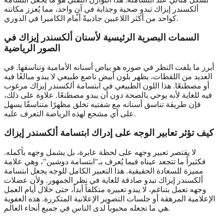
ألكسندر إيزاك تبدو صحية وجذابة في آنٍ واحد، مما يُعزز مكانته
كواحد من أكثر اللاعبين جاذبيةً أمام الكاميرا في الدوري.
السمات البصرية الرئيسية لأسنان ألكسندر إيزاك في
الصور الرياضية
أبرز ما يلفت النظر في صوره هو بياض أسنانه الأمامية وتناسقها. في
العديد من اللقطات، يظهر بلون أبيض ناصع طبيعي لا يبدو مبالغًا فيه
أو مصطنعًا. هذا اللون الطبيعي في ابتسامة ألكسندر إيزاك مرغوب
فيه للغاية لأنه يوحي بالصحة دون أن يبدو مصطنعًا. علاوة على ذلك،
فإن طريقة تناسق أسنانه مع شفتيه تخلق مظهرًا متناسقًا يسهل
على أي مشجع لهذه الرياضة التعرف عليه.
كيف تؤثر تعابير الوجه على إدراك ابتسامة ألكسندر إيزاك
لا يقتصر تعبير وجهه على لحظة عابرة، بل يشمل وجهه بأكمله.
فكثيراً ما تتجعد عيناه فيما يُعرف بـ"ابتسامة دوشين"، وهي علامة
مميزة للسعادة الحقيقية. هذا التعبير الكامل للوجه يجعل ابتسامة
ألكسندر إيزاك تبدو صادقة للغاية في نظر الجمهور. ولأن عضلات
وجهه تعمل بتناغم، لا يبدو تعبيره متكلفاً أبداً، حتى خلال أيام العمل
الإعلامية المرهقة أو جلسات التصوير الإعلانية المتكررة. هذه العفوية
هي ما تجعله محبوباً لدى الناس في جميع أنحاء العالم.