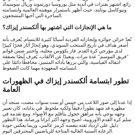
رائع. اشتهر بفترات في أندية مثل بوروسيا دورتموند وريال سوسيداد
ونيوكاسل يونايتد، حيث أظهر باستمرار موهبته العالمية وابتسامته
الساحرة التي أحبها المشجعون.
ما هي الإنجازات التي اشتهر بها ألكسندر إيزاك؟
تُعدّ خزائن جوائزه وإنجازاته الفردية أسبابًا كثيرة للابتسام. يُعرف بأنه
أصغر هداف في تاريخ المنتخب السويدي، وهو إنجازٌ أثار فخرًا كبيرًا
لدى مؤرخي كرة القدم. فاز بكؤوس محلية، واختير ضمن قوائم
"فريق الموسم" عدة مرات. وبعيدًا عن الألقاب، يُعرف أيضًا بصفقة
انتقاله القياسية، والتي بررها بأدائه المتميز، محافظًا دائمًا على
ابتسامته المعهودة مهما كانت الضغوط.
تطور ابتسامة ألكسندر إيزاك في الظهورات
العامة
إذا عدنا إلى صور اللاعب من خمس أو ست سنوات مضت، سنجد أن
مظهره قد شهد تطوراً دقيقاً ولكنه ملحوظ. في بداياته، كان تعبير
وجهه يوحي بأنه مراهق خجول يتأقلم مع الأضواء. ومع تقدمه في
سلم كرة القدم الأوروبية، أصبح وجهه أكثر اتزاناً ورصانة. هذا التطور
دليل على ازدياد ثقته بنفسه كرمز عالمي، وربما يعكس جودة
الرعاية السنية العالية المتاحة للرياضيين المحترفين اليوم.