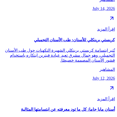
July 14, 2026
اقرأ المزيد
كريستي برينكلي للأسنان: طب الأسنان التجميلي
تُثير ابتسامة كريستي برينكلي الشهيرة التكهنات حول طب الأسنان
التجميلي، وهو جمال مشرق تعيد عيادة فيترين ابتكاره باستخدام
قشور الأسنان المصممة خصيصًا.
المشاهير
July 12, 2026
اقرأ المزيد
أسنان مايا جاما: كل ما تود معرفته عن ابتسامتها المثالية