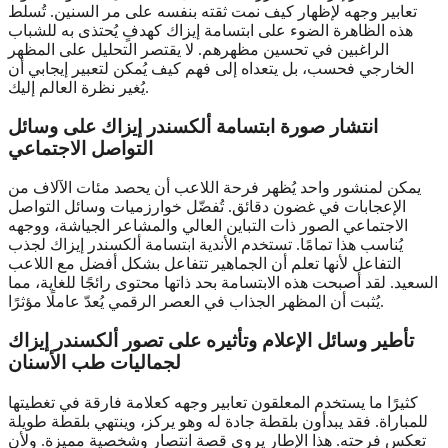
تعابير وجهه لإظهار كيف نمت ثقته بنفسه على مر السنين. تُسلط
هذه الظاهرة الضوء على ابتسامة إيزاك كهدفٍ يُحتذى به للشباب
الراغبين في تحسين مظهرهم. لا يقتصر التحليل على المظهر
الخارجي فحسب، بل يتعداه إلى فهم كيف يُمكن لتعبير إيجابي أن
يُغير نظرة العالم إليك.
انتشار صورة ابتسامة ألكسندر إيزاك على وسائل
التواصل الاجتماعي
يمكن لمنشور واحد يُظهر فرحة اللاعب أن يحصد مئات الآلاف من
الإعجابات في غضون دقائق. تُفضّل خوارزميات وسائل التواصل
الاجتماعي الصور ذات التباين العالي والمشاعر الجياشة، ووجهه
يُناسب هذا تمامًا. تستخدم الأندية ابتسامة ألكسندر إيزاك لجذب
التفاعل لأنها تعلم أن الجماهير تتفاعل بشكل أفضل مع اللاعب
السعيد. لقد أصبحت هذه الابتسامة بحد ذاتها محتوى رائجًا للغاية، مما
يُثبت أن المظهر الجذاب في العصر الرقمي يُعدّ عاملًا مؤثرًا.
تأطير وسائل الإعلام وتأثيره على تصور ألكسندر إيزاك
لجماليات طب الأسنان
كثيرًا ما يستخدم المعلقون تعابير وجهه كعلامة فارقة في تغطيتها
للمباراة. فقد يبدأون بلقطة جادة له وهو يركز، وينتهي بلقطة طويلة
تعكس فرحته. هذا الإطار يروي قصة انتصار وشخصية مميزة. ولأن