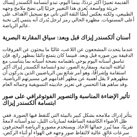
القديمة تعبيرًا أكثر ترددًا، بينما اليوم، تبدو ابتسامة ألكسندر إيساك
جريئة وواسعة. يُعزى هذا التغيير جزئيًا إلى نضج ملامح وجهه
الطبيعي، ولكنه يعكس أيضًا الثقة التي تأتي مع تسجيل الأهداف على
أعلى المستويات. مظهره الحالي رمز لرجل يُدرك أنه ينتمي إلى نخبة
عالم الرياضة.
أسنان ألكسندر إيزاك قبل وبعد: سياق المقارنة البصرية
عندما يتحدث المشجعون عن اللاعب، غالبًا ما يبحثون عن الفروقات
الدقيقة بين صوره قبل وبعد. فبينما كان يتمتع دائمًا بمظهر رائع، فإن
تناسق أسنانه اليوم يوحي باهتمامه بصحة أسنانه بما يتناسب مع
لياقته البدنية. وبمقارنة الصور، تبدو ابتسامة ألكسندر إيزاك أكثر
استقامة وإشراقًا، وهو أمر شائع بين الرياضيين الذين يدركون أن
مظهرهم لا يقل أهمية عن مظهر أقدامهم في مسيرتهم الرياضية.
وقد ساهم هذا التحسن في تعزيز جاذبيته التسويقية وجماله العام.
تأثير الإضاءة المناسبة والتصوير الفوتوغرافي على صور
ابتسامة ألكسندر إيزاك
يتأثر إدراك ملامحه بشكل كبير بالبيئة التي تُلتقط فيها الصورة. ففي
ظل الأضواء الكاشفة الساطعة لمباريات الليل، تبدو أسنانه لامعةً
تقريبًا، مما يُبرز جمالها الأخاذ. ويستخدم مصورو الرياضة المحترفون
سرعات غالق عالية لالتقاط صور وجهه في الهواء أو أثناء الركض،