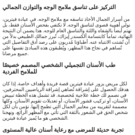
التركيز على تناسق ملامح الوجه والتوازن الجمالي
من أسرار الجمال الأخاذ تناسقه مع ملامح الوجه. في عيادة فيترين،
نولي أهمية قصوى لتناسق الوجه. لا نكتفي بفحص الأسنان فقط، بل
نهتم أيضاً بالشفاه واللثة والتناسق العام للوجه. هذا يضمن أن النتيجة
النهائية، تماماً كابتسامة ألكسندر إيزاك، تُبرز جمالك الطبيعي بدلاً من
أن تُشتت الانتباه عنه. أطباؤنا مُدربون على رصد أدق التفاصيل التي
تُساهم في نجاح هذا المظهر، ويُطبقون هذه المبادئ نفسها على
جميع مرضانا.
طب الأسنان التجميلي الشخصي المصمم خصيصًا
للملامح الفردية
لكل مريض يزور عيادة فيترين قصة فريدة وأهداف خاصة. إذا كان
هدفك الحصول على إشراقة تُضاهي إشراقة الرياضيين المحترفين،
في نصمم لك خطة علاجية مُخصصة. قد تشمل هذه الخطة تبييض
الأسنان، أو تركيب قشور الأسنان، أو تعديلات تقويم الأسنان، وكلها
مصممة لتقريبه من معايير الجمال التي تطمح إليها. نؤمن بأن لكل
شخص الحق في الشعور بالثقة التي تأتي مع المظهر الرائع، ونهجنا
الشخصي هو ما يُميز عيادة فيترين.
تجربة حديثة للمرضى مع رعاية أسنان عالية المستوى