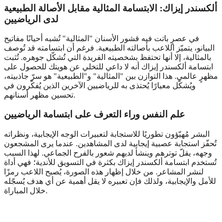
ألكسندر إيزاك: الابتسامة المثالية مقابل الأصالة الطبيعية
لدى الرياضيين
في عصرٍ باتت فيه قشور الأسنان "المثالية" تُشبه أحيانًا مفاتيح
البيانو، يتميّز اللاعب بأصالته الطبيعية. فرغم أن ابتسامته قد تُوصف
بالمثالية، إلا أنها تحتفظ بشخصيته الفريدة التي تُشكّل جوهره. تُثبت
ابتسامة ألكسندر إيزاك أنه لا داعي للتخلي عن هويتك للحصول على
مظهرٍ عالمي. هذا التوازن بين "المثالية" و"الطبيعية" هو سرّ جاذبيته،
ويُشكّل معيارًا يُحتذى به للرياضيين الآخرين الذين يُفكّرون في
تحسين مظهر أسنانهم.
علم النفس وراء التعرف على ابتسامة الرياضيين
البشر مُهيّؤون تطوريًا للاستجابة لتعبيرات الوجه الإيجابية، ونظراته
تُحفّز استجابة عصبية إيجابية لدى المشاهدين. عندما يرى المشجعون
وجهه، يقلّ توترهم وينشأ لديهم شعور بالفرح الجماعي. لهذا السبب
تُستخدم ابتسامة ألكسندر إيزاك بكثرة في التسويق للأندية؛ فهي أداة
لنشر المشاعر. من خلال إظهار هذه الصورة، يُصبح اللاعب رمزًا
للأمل والإيجابية، ولذلك فإن تعبيره لا يقل أهمية عن أي هدف يُسجّله
خلال المباراة.