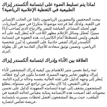
لماذا يتم تسليط الضوء على ابتسامة ألكسندر إيزاك
الطبيعية في التغطية الإعلامية الرياضية؟
يبحث الصحفيين والمصورين الرياضيون دائمًا عن الجانب الإنساني
في اللعبة، ولذلك تُعدّ فرحته موضوعًا متكررًا في صور المباريات.
فهي تُجسّد المشاعر الجياشة للنصر والارتياح الذي يُصاحب أداءً
مميزًا. تُفضّل وسائل الإعلام مظهر اللاعب لأنه يُنظر إليه على أنه
طبيعي وليس مُصطنعًا أمام الكاميرات. هذه العفوية في ابتسامة
ألكسندر إيزاك تُضفي جاذبيةً على القصص، إذ تُبرز شخصية
الرياضي، وتضمن توثيق سعادته للأجيال القادمة في كل بطولة
كبرى.
العلاقة بين الأداء وإدراك ابتسامة ألكسندر إيزاك
ثمة رابط نفسي مثير للاهتمام بين كيفية إدراك المشجعين لأداء
إيزاك وظهور تعابير وجهه المميزة. فعندما يكون في أوج عطائه،
يُنظر إلى وجهه كدليل على ثقته العالية بنفسه وحالة تركيزه التامة.
وعلى النقيض، إذا كان يعاني من تراجع في مستواه، يتطلع
المشجعون بشغف إلى عودة ابتسامته المعهودة كدليل على تحسن
معنوياته. لقد أصبحت هذه الابتسامة بمثابة مقياس لحالته الذهنية في
الملعب، حيث يربط المشجعون أفضل لحظات مسيرته بابتسامة
عريضة تعكس انتصاره.