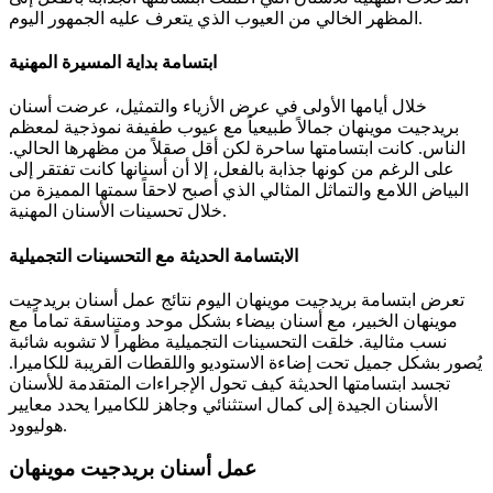
المظهر الخالي من العيوب الذي يتعرف عليه الجمهور اليوم.
ابتسامة بداية المسيرة المهنية
خلال أيامها الأولى في عرض الأزياء والتمثيل، عرضت أسنان
بريدجيت موينهان جمالاً طبيعياً مع عيوب طفيفة نموذجية لمعظم
الناس. كانت ابتسامتها ساحرة لكن أقل صقلاً من مظهرها الحالي.
على الرغم من كونها جذابة بالفعل، إلا أن أسنانها كانت تفتقر إلى
البياض اللامع والتماثل المثالي الذي أصبح لاحقاً سمتها المميزة من
خلال تحسينات الأسنان المهنية.
الابتسامة الحديثة مع التحسينات التجميلية
تعرض ابتسامة بريدجيت موينهان اليوم نتائج عمل أسنان بريدجيت
موينهان الخبير، مع أسنان بيضاء بشكل موحد ومتناسقة تماماً مع
نسب مثالية. خلقت التحسينات التجميلية مظهراً لا تشوبه شائبة
يُصور بشكل جميل تحت إضاءة الاستوديو واللقطات القريبة للكاميرا.
تجسد ابتسامتها الحديثة كيف تحول الإجراءات المتقدمة للأسنان
الأسنان الجيدة إلى كمال استثنائي وجاهز للكاميرا يحدد معايير
هوليوود.
عمل أسنان بريدجيت موينهان