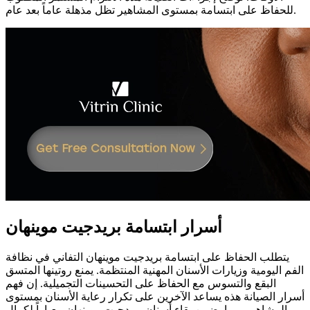
للحفاظ على ابتسامة بمستوى المشاهير تظل مذهلة عاماً بعد عام.
أسرار ابتسامة بريدجيت موينهان
يتطلب الحفاظ على ابتسامة بريدجيت موينهان التفاني في نظافة
الفم اليومية وزيارات الأسنان المهنية المنتظمة. يمنع روتينها المتسق
البقع والتسوس مع الحفاظ على التحسينات التجميلية. إن فهم
أسرار الصيانة هذه يساعد الآخرين على تكرار رعاية الأسنان بمستوى
المشاهير، مما يضمن بقاء أسنان بريدجيت موينهان معياراً لكمال