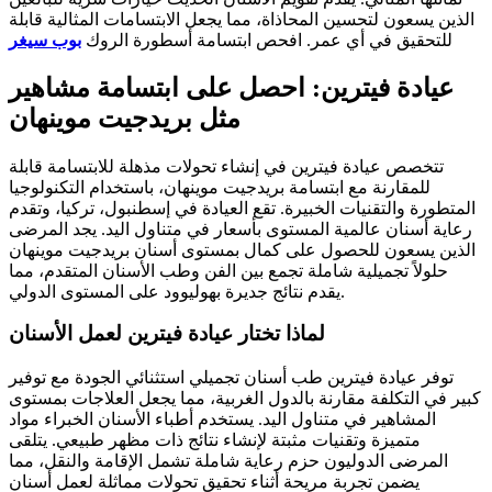
الذين يسعون لتحسين المحاذاة، مما يجعل الابتسامات المثالية قابلة
للتحقيق في أي عمر. افحص ابتسامة أسطورة الروك
بوب سيغر
عيادة فيترين: احصل على ابتسامة مشاهير
مثل بريدجيت موينهان
تتخصص عيادة فيترين في إنشاء تحولات مذهلة للابتسامة قابلة
للمقارنة مع ابتسامة بريدجيت موينهان، باستخدام التكنولوجيا
المتطورة والتقنيات الخبيرة. تقع العيادة في إسطنبول، تركيا، وتقدم
رعاية أسنان عالمية المستوى بأسعار في متناول اليد. يجد المرضى
الذين يسعون للحصول على كمال بمستوى أسنان بريدجيت موينهان
حلولاً تجميلية شاملة تجمع بين الفن وطب الأسنان المتقدم، مما
يقدم نتائج جديرة بهوليوود على المستوى الدولي.
لماذا تختار عيادة فيترين لعمل الأسنان
توفر عيادة فيترين طب أسنان تجميلي استثنائي الجودة مع توفير
كبير في التكلفة مقارنة بالدول الغربية، مما يجعل العلاجات بمستوى
المشاهير في متناول اليد. يستخدم أطباء الأسنان الخبراء مواد
متميزة وتقنيات مثبتة لإنشاء نتائج ذات مظهر طبيعي. يتلقى
المرضى الدوليون حزم رعاية شاملة تشمل الإقامة والنقل، مما
يضمن تجربة مريحة أثناء تحقيق تحولات مماثلة لعمل أسنان