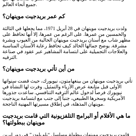
جميع أنحاء العالم.
كم عمر بريدجيت موينهان؟
ولدت بريدجيت موينهان في 28 أبريل 1971، مما يجعلها في الثالثة
والخمسين من عمرها. على الرغم من عمرها، إلا أنها تحافظ على
مظهر شاب مع أسنان بريدجيت موينهان الخالية من العيوب وبشرة
مشرقة. يوضح جمالها الخالد كيف تحافظ رعاية الأسنان المناسبة
والعلاجات التجميلية على ابتسامة المشاهير عبر عقود في صناعة
الترفيه.
من أين تأتي بريدجيت موينهان؟
تأتي بريدجيت موينهان من بينغهامتون، نيويورك، حيث قضت سنواتها
الأولى قبل متابعة عرض الأزياء والتمثيل. وفرت لها النشأة في
نيويورك فرصاً لدخول عالم الترفيه التنافسي. ساعدت جذورها
الأمريكية وسحرها الطبيعي، جنباً إلى جنب مع ابتسامة بريدجيت
موينهان المذهلة، في إطلاق مسيرتها المهنية الناجحة.
ما هي الأفلام أو البرامج التلفزيونية التي قامت بريدجيت
موينهان ببطولتها؟
قامت بريدجيت موينهان ببطولة مسلسل “بلو بلودز” في دور إيرين