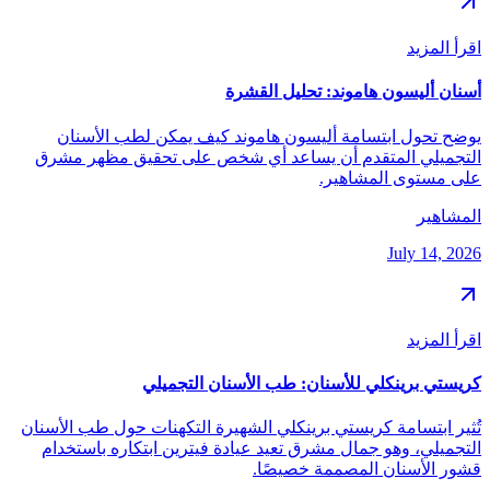
اقرأ المزيد
أسنان أليسون هاموند: تحليل القشرة
يوضح تحول ابتسامة أليسون هاموند كيف يمكن لطب الأسنان
التجميلي المتقدم أن يساعد أي شخص على تحقيق مظهر مشرق
على مستوى المشاهير.
المشاهير
July 14, 2026
اقرأ المزيد
كريستي برينكلي للأسنان: طب الأسنان التجميلي
تُثير ابتسامة كريستي برينكلي الشهيرة التكهنات حول طب الأسنان
التجميلي، وهو جمال مشرق تعيد عيادة فيترين ابتكاره باستخدام
قشور الأسنان المصممة خصيصًا.