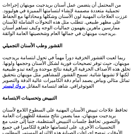
من المحتمل أن يتضمن عمل أسنان بريدجيت موينهان إجراءات
تجميلية متعددة مصممة لإنشاء ابتسامتها المميزة في هوليوود.
عززت العلاجات المهنية لون الأسنان وشكلها ومحاذاتها مع الحفاظ
على مظهر طبيعي. تتطلب مثل هذه التحولات الشاملة للأسنان
ممارسين ماهرين يفهمون جماليات الوجه وكيف تساهم أسنان
بريدجيت موينهان في جمالها العام وشخصيتها العامة الواثقة.
القشور وطب الأسنان التجميلي
ربما لعبت القشور الخزفية دوراً مهماً في تحول ابتسامة بريدجيت
موينهان، حيث توفر تصحيحات فورية لشكل الأسنان وحجمها ولونها.
تخلق هذه الأصداف الخزفية الرقيقة نتائج موحدة ورائعة تبدو طبيعية
لكنها لا تشوبها شائبة. تسمح القشور للمشاهير مثل موينهان بتحقيق
تماثل مثالي وبياض يصمد أمام دقة الكاميرات عالية الدقة والتصوير
الفوتوغرافي. شاهد ابتسامة المقاتل
بروك ليسنر
التبييض وتحسينات الابتسامة
تحافظ علاجات تبييض الأسنان المهنية على السطوع اللامع لأسنان
بريدجيت موينهان، مما يضمن نتائج متسقة للظهورات العامة
والتصوير. تحافظ جلسات التبييض المنتظمة، جنباً إلى جنب مع
التحسينات الأخرى، على ابتسامتها جاهزة للكاميرا في جميع
الأوقات. توضح إجراءات الصيانة هذه الالتزام المستمر المطلوب