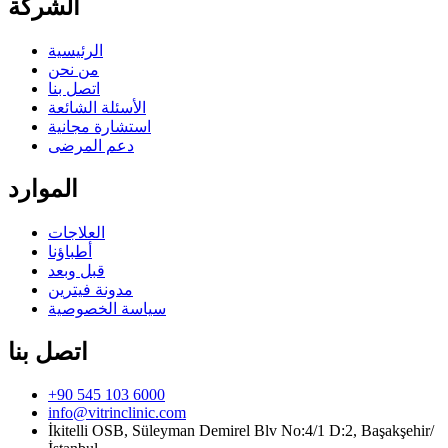
الشركة
الرئيسية
من نحن
اتصل بنا
الأسئلة الشائعة
استشارة مجانية
دعم المرضى
الموارد
العلاجات
أطباؤنا
قبل وبعد
مدونة فيترين
سياسة الخصوصية
اتصل بنا
+90 545 103 6000
info@vitrinclinic.com
İkitelli OSB, Süleyman Demirel Blv No:4/1 D:2, Başakşehir/