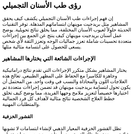
رؤى طب الأسنان التجميلي
إن فهم إجراءات طب الأسنان التجميلي يكشف كيف يحقق
المشاهير مثل بريدجيت موينهان ابتساماتهم المذهلة. توفر التقنيات
الحديثة حلولاً لعيوب الأسنان المختلفة، مما يخلق نتائج تحويلية. يوضح
عمل أسنان بريدجيت موينهان كيف ينتج عن الجمع بين إجراءات
متعددة تحسينات شاملة تعزز جماليات الوجه وتعزز الثقة لأي شخص
يسعى للحصول على ابتسامة مثالية مثلها.
الإجراءات الشائعة التي يختارها المشاهير
يختار المشاهير بشكل متكرر الإجراءات التي تقدم نتائج دراماتيكية
وجاهزة للكاميرا مع الحفاظ على المظهر الطبيعي. تعالج هذه
العلاجات اللون والمحاذاة والنسب في وقت واحد. من المحتمل أن
يكون تحول ابتسامة بريدجيت موينهان قد تضمن إجراءات متعددة تم
اختيارها خصيصاً لتعزيز ملامح وجهها الفريدة، مما يوضح كيف تخلق
خطط العلاج الشخصية نتائج مثالية لأهداف كل فرد الجمالية
والمتطلبات المهنية.
القشور الخزفية
تظل القشور الخزفية المعيار الذهبي لإنشاء ابتسامات لا تشوبها