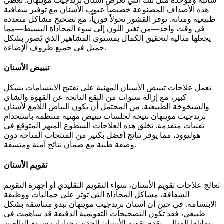
شائبة وموحدة مثل تلك التي تعرض أسنان بريدجيت موينهان. تغطي
هذه الأصداف المصنوعة خصيصاً عيوب الأسنان مع توفير شفافية
طبيعية ومتانة. توفر القشور تحولاً فورياً، مع تصحيح مشاكل متعددة
في وقت واحد—من تغير اللون إلى سوء المحاذاة البسيط—مما
يجعلها مثالية لتحقيق الكمال بمستوى المشاهير الذي يُصور بشكل
جميل في جميع ظروف الإضاءة.
تبييض الأسنان
تعمل علاجات تبييض الأسنان المهنية على تفتيح الابتسامات بشكل
كبير، مع إزالة سنوات من البقع الناتجة عن القهوة والشاي
والشيخوخة الطبيعية. من المحتمل أن يكون البياض اللامع لأسنان
بريدجيت موينهان نتيجة لجلسات تبييض مهنية منتظمة باستخدام
تقنيات متقدمة. تخلق هذه العلاجات السطوع المبهر المتوقع في
هوليوود، مما يوفر نتائج أفضل بكثير من المنتجات المتاحة دون
وصفة طبية مع ضمان نتائج آمنة ومتسقة.
تقويم الأسنان
تعالج علاجات تقويم الأسنان، سواء التقويم التقليدي أو أجهزة التقويم
الشفافة، مشاكل المحاذاة التي تؤثر على جماليات ووظيفة
الابتسامة. في حين أن أسنان بريدجيت موينهان تبدو متناسقة بشكل
طبيعي، فقد تكون التصحيحات التقويمية الدقيقة قد ساهمت في
تماثلها المثالي. يقدم تقويم الأسنان الحديث خيارات سرية للبالغين