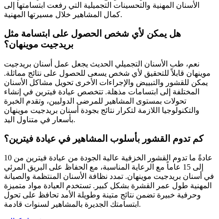
الأسنان المهنية والتحسينات التجميلية التي رفعت ابتسامتها إلى
كمال المشاهير خلال مسيرتها المهنية.
هل يمكن لأي شخص الحصول على ابتسامة مثل
بريدجيت موينهان؟
نعم، طب الأسنان التجميلي الحديث يجعل عمل أسنان بريدجيت
موينهان قابلاً للتحقيق لأي شخص يسعى للحصول على نتائج مماثلة.
يمكن للقشور والتبييض والإجراءات الأخرى تحويل مشاكل الأسنان
المختلفة إلى ابتسامات مذهلة. تتخصص عيادة فيترين في إنشاء
تحولات بمستوى المشاهير للمرضى الدوليين، وتقدم الخبرة
والتكنولوجيا اللازمة لتكرار نتائج بجودة أسنان بريدجيت موينهان
بأسعار في متناول اليد.
كم تدوم القشور بأسلوب المشاهير في عيادة فيترين؟
عادةً ما تدوم القشور الخزفية عالية الجودة من عيادة فيترين من 10
إلى 15 عاماً مع الرعاية المناسبة، مع الحفاظ على البريق المرئي
في أسنان بريدجيت موينهان. تمدد نظافة الأسنان المنتظمة والصيانة
المهنية طول عمر القشرة بشكل كبير. تستخدم العيادة مواد متميزة
وحرفية خبيرة تضمن نتائج متينة وطويلة الأمد تحافظ على تحول
ابتسامتك الجديرة بالمشاهير لسنوات قادمة.