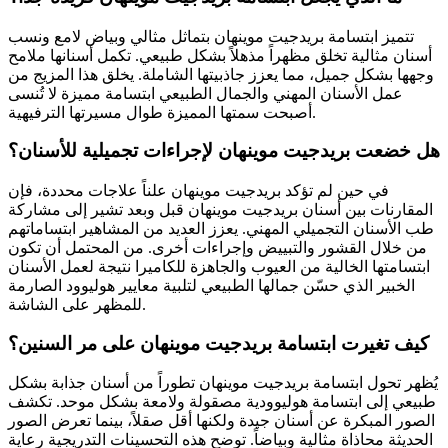
تتميز ابتسامة بريدجيت موينهان بتماثل مثالي وبياض لامع ونسب
أسنان مثالية تخلق مظهراً مذهلاً بشكل طبيعي. تكمل أسنانها ملامح
وجهها بشكل جميل، مما يعزز جاذبيتها الشاملة. يخلق هذا المزيج من
عمل الأسنان المهني والجمال الطبيعي ابتسامة مميزة لا تُنسى
أصبحت سمتها المميزة طوال مسيرتها الترفيهية.
هل خضعت بريدجيت موينهان لإجراءات تجميلية للأسنان؟
في حين لم تؤكد بريدجيت موينهان علناً علاجات محددة، فإن
المقارنات بين أسنان بريدجيت موينهان قبل وبعد تشير إلى مشاركة
طب الأسنان التجميلي المهني. يعزز العديد من المشاهير ابتساماتهم
من خلال القشور والتبييض وإجراءات أخرى. من المحتمل أن تكون
ابتسامتها الخالية من العيوب والجاهزة للكاميرا نتيجة لعمل الأسنان
الخبير الذي حسّن جمالها الطبيعي لتلبية معايير هوليوود الصارمة
للمظهر على الشاشة.
كيف تغيرت ابتسامة بريدجيت موينهان على مر السنين؟
يُظهر تحول ابتسامة بريدجيت موينهان تطوراً من أسنان جذابة بشكل
طبيعي إلى ابتسامة هوليوودية مصقولة ولامعة بشكل موحد. تكشف
الصور المبكرة عن أسنان جيدة ولكنها أقل صقلاً، بينما تعرض الصور
الحديثة محاذاة مثالية وبياضاً. توضح هذه التحسينات التدريجية رعاية