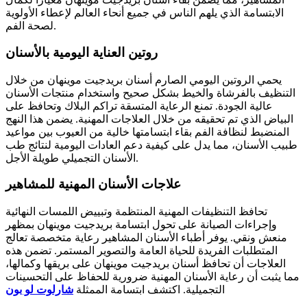
الابتسامة الذي يلهم الناس في جميع أنحاء العالم لإعطاء الأولوية
لصحة الفم.
روتين العناية اليومية بالأسنان
يحمي الروتين اليومي الصارم أسنان بريدجيت موينهان من خلال
التنظيف بالفرشاة والخيط بشكل صحيح واستخدام منتجات الأسنان
عالية الجودة. تمنع الرعاية المتسقة تراكم البلاك وتحافظ على
البياض الذي تم تحقيقه من خلال العلاجات المهنية. يضمن هذا النهج
المنضبط لنظافة الفم بقاء ابتسامتها خالية من العيوب بين مواعيد
طبيب الأسنان، مما يدل على كيفية دعم العادات اليومية لنتائج طب
الأسنان التجميلي طويلة الأجل.
علاجات الأسنان المهنية للمشاهير
تحافظ التنظيفات المهنية المنتظمة وتبييض اللمسات النهائية
وإجراءات الصيانة على تحول ابتسامة بريدجيت موينهان بمظهر
منعش ونقي. يوفر أطباء الأسنان المشاهير رعاية متخصصة تعالج
المتطلبات الفريدة للحياة العامة والتصوير المستمر. تضمن هذه
العلاجات أن تحافظ أسنان بريدجيت موينهان على بريقها وكمالها،
مما يثبت أن رعاية الأسنان المهنية ضرورية للحفاظ على التحسينات
التجميلية. اكتشف ابتسامة الممثلة
شارلوت لو بون