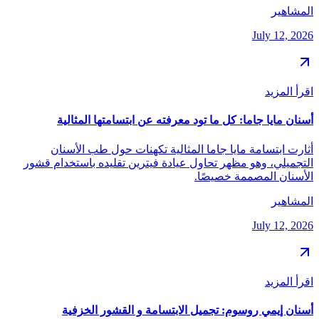
المشاهير
July 12, 2026
اقرأ المزيد
أسنان مايا جاما: كل ما تود معرفته عن ابتسامتها المثالية
أثارت ابتسامة مايا جاما المثالية تكهنات حول طب الأسنان
التجميلي، وهو مظهر تحاول عيادة فيترين تقليده باستخدام قشور
الأسنان المصممة خصيصًا.
المشاهير
July 12, 2026
اقرأ المزيد
أسنان إيمي روسوم: تجميل الابتسامة و القشور الخزفية