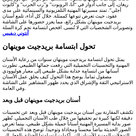
ريغان، إلى جانب أدوار في “أنا، الروبوت” و”رب الحرب” و”كايوت
أجلي”. تمتد مسيرتها المهنية التلفزيونية والسينمائية على مدى
عقود، حيث تعرض تنوعها كممثلة. خلال كل أداء، تلمع أسنان
بريدجيت موينهان بشكل رائع، مما يعزز حضورها على الشاشة
وتصويرات الشخصيات التي لا تُنسى. افحص ابتسامة نجم كرة السلة
أنتوني ديفيس
تحول ابتسامة بريدجيت موينهان
يمثل تحول ابتسامة بريدجيت موينهان سنوات من رعاية الأسنان
المهنية والتحسينات التجميلية التي رفعت جمالها الطبيعي. تطورت
أسنانها من ابتسامة جذابة بشكل طبيعي إلى معيار هوليوودي
مصقول تماماً. يوضح هذا التحول كيف يخلق عمل الأسنان
الاستراتيجي الثقة والإشراق الذي يحدد ظهور المشاهير على الشاشة
وفي العامة.
أسنان بريدجيت موينهان قبل وبعد
تكشف المقارنة بين أسنان بريدجيت موينهان قبل وبعد عن تحسينات
دقيقة لكنها كبيرة تم تحقيقها من خلال طب الأسنان التجميلي. تُظهر
صور بداية المسيرة المهنية أسناناً جميلة بشكل طبيعي، بينما تعرض
الصور الحديثة بياضاً محسناً ومحاذاة وتوحيداً. توضح هذه التحسينات
التدخلات المهنية للأسنان التي أكملت ابتسامتها الجذابة بالفعل إلى