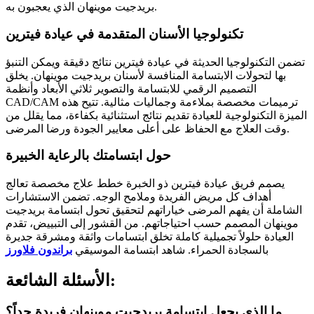
بريدجيت موينهان الذي يعجبون به.
تكنولوجيا الأسنان المتقدمة في عيادة فيترين
تضمن التكنولوجيا الحديثة في عيادة فيترين نتائج دقيقة ويمكن التنبؤ
بها لتحولات الابتسامة المنافسة لأسنان بريدجيت موينهان. يخلق
التصميم الرقمي للابتسامة والتصوير ثلاثي الأبعاد وأنظمة
CAD/CAM ترميمات مخصصة بملاءمة وجماليات مثالية. تتيح هذه
الميزة التكنولوجية للعيادة تقديم نتائج استثنائية بكفاءة، مما يقلل من
وقت العلاج مع الحفاظ على أعلى معايير الجودة ورضا المرضى.
حول ابتسامتك بالرعاية الخبيرة
يصمم فريق عيادة فيترين ذو الخبرة خطط علاج مخصصة تعالج
أهداف كل مريض الفريدة وملامح الوجه. تضمن الاستشارات
الشاملة أن يفهم المرضى خياراتهم لتحقيق تحول ابتسامة بريدجيت
موينهان المصمم حسب احتياجاتهم. من القشور إلى التبييض، تقدم
العيادة حلولاً تجميلية كاملة تخلق ابتسامات واثقة ومشرقة جديرة
بالسجادة الحمراء. شاهد ابتسامة الموسيقي
براندون فلاورز
الأسئلة الشائعة:
ما الذي يجعل ابتسامة بريدجيت موينهان فريدة جداً؟