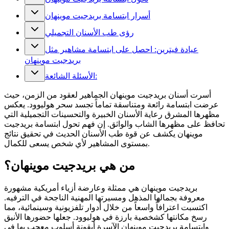
أسرار ابتسامة بريدجيت موينهان
رؤى طب الأسنان التجميلي
عيادة فيترين: احصل على ابتسامة مشاهير مثل
بريدجيت موينهان
الأسئلة الشائعة:
أسرت أسنان بريدجيت موينهان الجماهير لعقود من الزمن، حيث
عرضت ابتسامة رائعة ومتناسقة تماماً تجسد سحر هوليوود. يعكس
مظهرها المشرق رعاية الأسنان الخبيرة والتحسينات التجميلية التي
تحافظ على مظهرها الشاب والواثق. إن فهم تحول ابتسامة بريدجيت
موينهان يكشف عن قوة طب الأسنان الحديث في تحقيق نتائج
بمستوى المشاهير لأي شخص يسعى للكمال.
من هي بريدجيت موينهان؟
بريدجيت موينهان هي ممثلة وعارضة أزياء أمريكية مشهورة
معروفة بجمالها المذهل ومسيرتها المهنية الناجحة في الترفيه.
اكتسبت اعترافاً واسعاً من خلال أدوار تلفزيونية وسينمائية، مما
رسخ مكانتها كشخصية بارزة في هوليوود. جعلها حضورها الأنيق
وابتسامة بريدجيت موينهان الآسرة أيقونة أسلوب معجب بها في