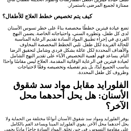
ممتازة لجميع المرضى باستمرار.
كيف يتم تخصيص خطط العلاج للأطفال؟
تضع عيادة فيترين خططًا مخصصة بناءً على خطر تسوس الأسنان
لدى كل طفل، وتطوره السني، واحتياجاته الخاصة. يضمن النهج
الفردي في إجراء تطبيق المواد السادة تقديم الرعاية المناسبة
للحالة الفريدة لكل طفل. تلبي الخطط المخصصة المخاوف
والأهداف المحددة لكل عائلة بشكل فردي وشامل لتحقيق الرضا
التام. يساعد فهم أهمية التخصيص الآباء على تقدير النهج الشامل
لعيادة فيترين في الرعاية الوقائية المقدمة. العلاج ليس مقاسًا واحدًا
يناسب الجميع أبدًا، بل يتم تفصيله وتخصيصه وفقًا لاحتياجات
وظروف كل طفل المحددة.
الفلورايد مقابل مواد سد شقوق
الأسنان: هل يحل أحدهما محل
الآخر؟
يوفر الفلورايد ومواد سد شقوق الأسنان أنواعًا مختلفة من الحماية ولا
يحل أحدهما محل الآخر. يقوي الفلورايد المينا ويساعد الفم بالكامل
على مقاومة التسوس، في حين تخلق المواد السادة حاجزًا ماديًا يحمي