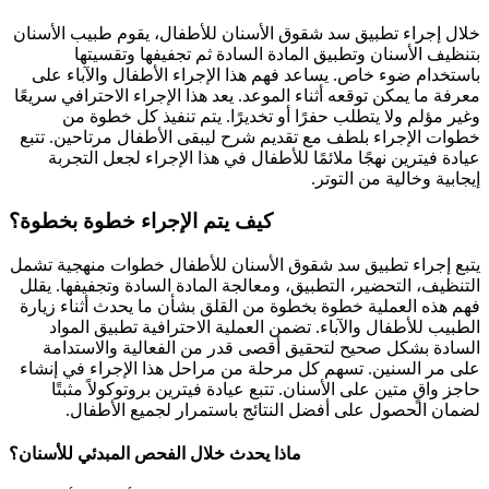
خلال إجراء تطبيق سد شقوق الأسنان للأطفال، يقوم طبيب الأسنان
بتنظيف الأسنان وتطبيق المادة السادة ثم تجفيفها وتقسيتها
باستخدام ضوء خاص. يساعد فهم هذا الإجراء الأطفال والآباء على
معرفة ما يمكن توقعه أثناء الموعد. يعد هذا الإجراء الاحترافي سريعًا
وغير مؤلم ولا يتطلب حفرًا أو تخديرًا. يتم تنفيذ كل خطوة من
خطوات الإجراء بلطف مع تقديم شرح ليبقى الأطفال مرتاحين. تتبع
عيادة فيترين نهجًا ملائمًا للأطفال في هذا الإجراء لجعل التجربة
إيجابية وخالية من التوتر.
كيف يتم الإجراء خطوة بخطوة؟
يتبع إجراء تطبيق سد شقوق الأسنان للأطفال خطوات منهجية تشمل
التنظيف، التحضير، التطبيق، ومعالجة المادة السادة وتجفيفها. يقلل
فهم هذه العملية خطوة بخطوة من القلق بشأن ما يحدث أثناء زيارة
الطبيب للأطفال والآباء. تضمن العملية الاحترافية تطبيق المواد
السادة بشكل صحيح لتحقيق أقصى قدر من الفعالية والاستدامة
على مر السنين. تسهم كل مرحلة من مراحل هذا الإجراء في إنشاء
حاجز واقٍ متين على الأسنان. تتبع عيادة فيترين بروتوكولاً مثبتًا
لضمان الحصول على أفضل النتائج باستمرار لجميع الأطفال.
ماذا يحدث خلال الفحص المبدئي للأسنان؟