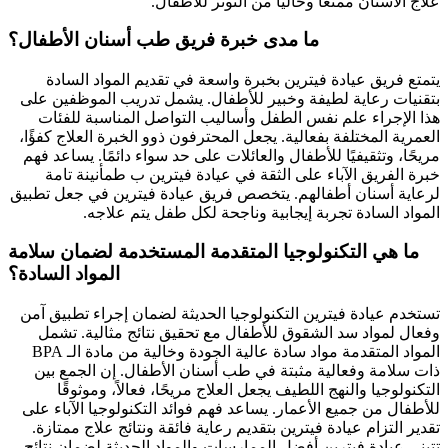
علاج الأسنان ممتعًا وخاليًا من التوتر للأطفال.
ما مدى خبرة فريق طب أسنان الأطفال؟
يتمتع فريق عيادة فيترين بخبرة واسعة في تقديم المواد السادة
بتقنيات رعاية لطيفة وخبير للأطفال. يشمل تدريب الموظفين على
هذا الإجراء علم نفس الطفل وأساليب التواصل المناسبة للفئات
العمرية المختلفة بفعالية. يجعل المحترفون ذوو الخبرة العلاج كفؤًا،
مريحًا، وتثقيفيًا للأطفال والعائلات على حد سواء دائمًا. يساعد فهم
خبرة الفريق الآباء على الثقة في عيادة فيترين ب طمأنينة تامة
لرعاية أسنان أطفالهم. يتخصص فريق عيادة فيترين في جعل تطبيق
المواد السادة تجربة إيجابية وناجحة لكل طفل يتم علاجه.
ما هي التكنولوجيا المتقدمة المستخدمة لضمان سلامة
المواد السادة؟
تستخدم عيادة فيترين التكنولوجيا الحديثة لضمان إجراء تطبيق آمن
وفعال لمواد سد الشقوق للأطفال مع تحقيق نتائج مثالية. تشمل
المواد المتقدمة مواد سادة عالية الجودة وخالية من مادة الـ BPA
ذات سلامة وفعالية مثبتة في طب أسنان الأطفال. إن الجمع بين
التكنولوجيا والنهج اللطيف يجعل العلاج مريحًا، فعالاً، وموثوقًا
للأطفال من جميع الأعمار. يساعد فهم فوائد التكنولوجيا الآباء على
تقدير التزام عيادة فيترين بتقديم رعاية فائقة ونتائج علاج ممتازة.
تتبنى عيادة فيترين أفضل الممارسات والمواد الحديثة لضمان نتائج