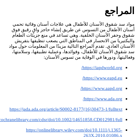
المراجع
مواد سد شقوق الأسنان للأطفال هي علاجات أسنان وقائية تحمي
أسنان الأطفال من التسوس عن طريق إنشاء حاجز واقٍ رقيق فوق
شقوق وحفر الأسنان الخلفية. وهي تساعد في منع جزيئات الطعام
والبكتيريا من الانحسار في المناطق التي يصعب تنظيفها بتفريش
الأسنان العادي. تقدم المراجع التالية مزيدًا من المعلومات حول مواد
سد شقوق الأسنان للأطفال، وفوائدها، وعملية تطبيقها، وسلامتها،
وفعاليتها، ودورها في الوقاية من تسوس الأسنان:
https://iapdworld.org/
https://www.eapd.eu/
https://www.aapd.org/
https://www.ada.org/
https://jada.ada.org/article/S0002-8177(16)30473-1/fulltext
cochranelibrary.com/cdsr/doi/10.1002/14651858.CD012981/full
https://onlinelibrary.wiley.com/doi/10.1111/j.1365-
263X.2010.01086.x