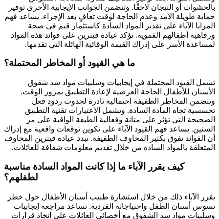
بالحشوات أو التيجان لاحقًا. وتتضمن الجوانب الإيجابية الأخرى توفير
حماية طويلة الأمد وعدم الحاجة لوقت تعافٍ بعد الإجراء. يساعد فهم
المزايا الآباء على تقدير المواد السادة كاستثمار قيم في صحة
ورفاهية أطفالهم الفموية. تؤكد عيادة فيترين على فوائد هذه المواد
لمساعدة الأسر على إدراك القيمة الوقائية الهائلة التي تقدمها.
ما هي القيود أو المخاطر المحتملة؟
تشمل القيود المحتملة في إيجابيات وسلبيات مواد سد شقوق
الأسنان للأطفال الحاجة العرضية لإعادة التطبيق بمرور الوقت.
وتتضمن المخاطر الطفيفة احتمالية نادرة لحدوث ردود فعل
تحسسية تجاه المادة السادة. وتشمل الاعتبارات تقنية التطبيق
الصحيحة التي تؤثر على متانة وفعالية الطبقة الواقية على مر
السنين. يساعد فهم القيود الآباء على تكوين توقعات واقعية مع إدراك
أن الفوائد تفوق بكثير المخاوف الطفيفة. تبدد عيادة فيترين المخاوف
المتعلقة بالمواد السادة من خلال تقديم معلومات شفافة للعائلات.
كيف يقرر الآباء ما إذا كانت المواد السادة مناسبة
لطفلهم؟
يقرر الآباء ذلك من خلال استشارة طبيب أسنان الأطفال حول خطر
تسوس أسنان الطفل واحتياجاته الفردية. تساعد مراجعة إيجابيات
وسلبيات مواد سد الشقوق مع أخصائي العائلاتِ على اتخاذ قرارات