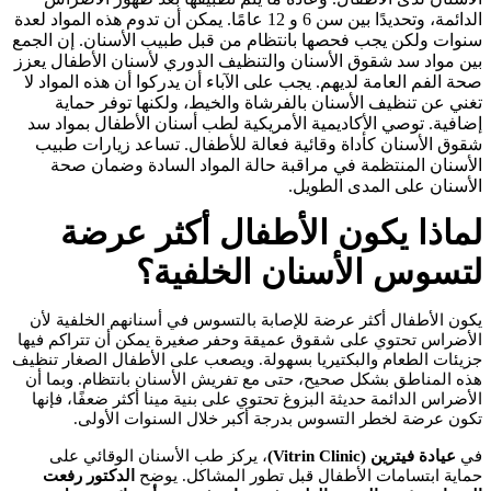
الدائمة، وتحديدًا بين سن 6 و 12 عامًا. يمكن أن تدوم هذه المواد لعدة
سنوات ولكن يجب فحصها بانتظام من قبل طبيب الأسنان. إن الجمع
بين مواد سد شقوق الأسنان والتنظيف الدوري لأسنان الأطفال يعزز
صحة الفم العامة لديهم. يجب على الآباء أن يدركوا أن هذه المواد لا
تغني عن تنظيف الأسنان بالفرشاة والخيط، ولكنها توفر حماية
إضافية. توصي الأكاديمية الأمريكية لطب أسنان الأطفال بمواد سد
شقوق الأسنان كأداة وقائية فعالة للأطفال. تساعد زيارات طبيب
الأسنان المنتظمة في مراقبة حالة المواد السادة وضمان صحة
الأسنان على المدى الطويل.
لماذا يكون الأطفال أكثر عرضة
لتسوس الأسنان الخلفية؟
يكون الأطفال أكثر عرضة للإصابة بالتسوس في أسنانهم الخلفية لأن
الأضراس تحتوي على شقوق عميقة وحفر صغيرة يمكن أن تتراكم فيها
جزيئات الطعام والبكتيريا بسهولة. ويصعب على الأطفال الصغار تنظيف
هذه المناطق بشكل صحيح، حتى مع تفريش الأسنان بانتظام. وبما أن
الأضراس الدائمة حديثة البزوغ تحتوي على بنية مينا أكثر ضعفًا، فإنها
تكون عرضة لخطر التسوس بدرجة أكبر خلال السنوات الأولى.
في
عيادة فيترين (Vitrin Clinic)
، يركز طب الأسنان الوقائي على
حماية ابتسامات الأطفال قبل تطور المشاكل. يوضح
الدكتور رفعت