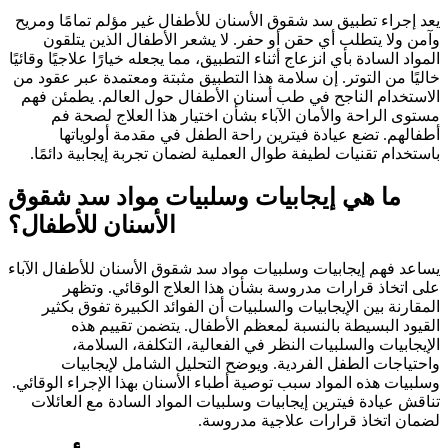
يعد إجراء تطبيق سد شقوق الأسنان للأطفال غير مؤلم تمامًا ومريح
وآمن ولا يتطلب أي حقن أو حفر. لا يشعر الأطفال الذين يتلقون
المواد السادة بأي انزعاج أثناء التطبيق، مما يجعله خيارًا علاجيًا وقائيًا
خاليًا من التوتر. إن سلامة هذا التطبيق مثبتة ومعتمدة عبر عقود من
الاستخدام الناجح في طب أسنان الأطفال حول العالم. يطمئن فهم
مستوى الراحة والأمان الآباء بشأن اختيار هذا العلاج لصحة فم
أطفالهم. تضع عيادة فيترين راحة الطفل في مقدمة أولوياتها
باستخدام تقنيات لطيفة طوال العملية لضمان تجربة إيجابية دائمًا.
ما هي إيجابيات وسلبيات مواد سد شقوق
الأسنان للأطفال؟
يساعد فهم إيجابيات وسلبيات مواد سد شقوق الأسنان للأطفال الآباء
على اتخاذ قرارات مدروسة بشأن هذا العلاج الوقائي. وتظهر
المقارنة بين الإيجابيات والسلبيات أن الفوائد الكبيرة تفوق بكثير
القيود البسيطة بالنسبة لمعظم الأطفال. يتضمن تقييم هذه
الإيجابيات والسلبيات النظر في الفعالية، التكلفة، السلامة،
واحتياجات الطفل الفردية. ويوضح التحليل الشامل لإيجابيات
وسلبيات هذه المواد سبب توصية أطباء الأسنان بهذا الإجراء الوقائي.
تناقش عيادة فيترين إيجابيات وسلبيات المواد السادة مع العائلات
لضمان اتخاذ قرارات علاجية مدروسة.