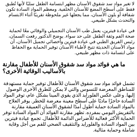
لا تغير مواد سد شقوق الأسنان مظهر ابتسامة الطفل سلبًا لأنها تُطبق
فقط على أسطح المضغ للأسنان الخلفية. ومعظم المواد السادة تكون
شفافة أو بلون الأسنان، مما يجعلها غير ملحوظة تقريبًا أثناء الابتسام
والتحدث بشكل طبيعي.
في عيادة فيترين، يعمل طب الأسنان التجميلي والوقائي معًا لحماية
صحة الفم وثقة الطفل على حد سواء. يوضح الدكتور رفعت السمان،
رئيس الفريق الطبي في عيادة فيترين وأخصائي تجميل الأسنان، أن
مواد الأسنان الحديثة تتيح لأطباء الأسنان توفير الحماية مع الحفاظ
على ابتسامة ذات مظهر طبيعي.
ما هي فوائد مواد سد شقوق الأسنان للأطفال مقارنة
بالأساليب الوقائية الأخرى؟
تشمل فوائد مواد سد شقوق الأسنان للأطفال توفير حماية مستهدفة
للمناطق المعرضة للتسوس والتي لا يمكن للطرق الأخرى الوصول
إليها. وعلى عكس الفلورايد الذي يقوي المينا بشكل عام، توفر المواد
السادة حاجزًا ماديًا على أسطح معينة معرضة للخطر. يوفر العلاج
بالمواد السادة حماية أطول أمدًا لشقوق الأسنان العميقة مقارنة
بالتفريش اليومي بمفرده. تظهر مقارنة الفوائد أن المواد السادة توفر
الحماية الأكثر فعالية للأضراس الدائمة للأطفال. تجمع عيادة فيترين
بين المواد السادة والفلورايد والتثقيف الصحي للفم من أجل وقاية
شاملة وحماية مثالية.