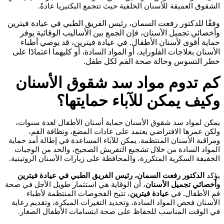
الشقوق العميقة للأسنان الخلفية حيث تتجمع البكتيريا عادةً.
وفقًا للدكتور رفعت السمان، رئيس الفريق الطبي في عيادة فيترين
وأخصائي تجميل الأسنان، فإن الجمع بين الأساليب الوقائية يوفر
حماية أقوى لأسنان الأطفال. في عيادة فيترين، قد يوصي أطباء
الأسنان بعلاجات الفلورايد، أو المواد السادة، أو كليهما اعتمادًا على
خطر التسوس وحالة صحة الفم لكل طفل.
كم تدوم مواد سد شقوق الأسنان
وكيف يمكن للآباء حمايتها؟
يمكن لمواد سد شقوق الأسنان حماية أسنان الأطفال لعدة سنوات،
ولكن عمرها الافتراضي يعتمد على عادات المضغ، ونظافة الفم،
ومراقبة الأسنان المنتظمة. يمكن للآباء المساعدة في إطالة أمد حماية
المواد السادة من خلال تشجيع التفريش الصحيح، والحد من الوجبات
الخفيفة السكرية المتكررة، والمحافظة على زيارات الأسنان الروتينية.
يؤكد
الدكتور رفعت السمان، رئيس الفريق الطبي في عيادة فيترين
وأخصائي تجميل الأسنان
، أن الوقاية هي استثمار طويل الأجل في صحة
فم الأطفال. في
عيادة فيترين
، تتيح الفحوصات المنتظمة لأطباء
الأسنان فحص المواد السادة، وتحديد التغيرات المبكرة، وتقديم رعاية
في الوقت المناسب للحفاظ على صحة ابتسامات الأطفال الصغار.