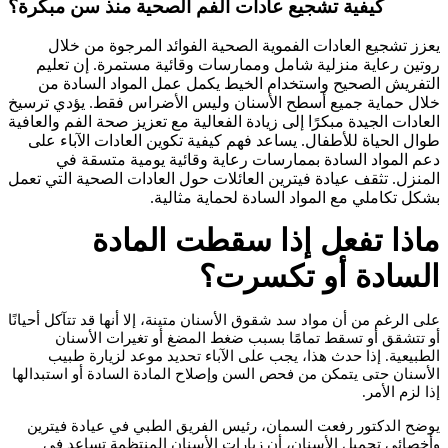
كيفية تشجيع عادات الفم الصحية منذ سن مبكرة؟
يعزز تشجيع العادات الفموية الصحية الفوائد المرجوة من خلال
روتين رعاية منزلية شامل وممارسات وقائية مستمرة. إن تعليم
التفريش الصحيح واستخدام الخيط يكمل عمل المواد السادة من
خلال حماية جميع أسطح الأسنان وليس الأضراس فقط. يؤدي ترسيخ
العادات الجيدة مبكرًا إلى زيادة الفعالية مع تعزيز صحة الفم والعافية
طوال الحياة للأطفال. يساعد فهم كيفية تكوين العادات الآباء على
دعم المواد السادة بممارسات رعاية وقائية يومية متسقة في
المنزل. تثقف عيادة فيترين العائلات حول العادات الصحية التي تعمل
بشكل تكاملي مع المواد السادة لحماية مثالية.
ماذا تفعل إذا سقطت المادة
السادة أو تكسرت؟
على الرغم من أن مواد سد شقوق الأسنان متينة، إلا أنها قد تتآكل أحيانًا
أو تتشقق أو تسقط تمامًا بسبب ضغط المضغ أو تغيرات الأسنان
الطبيعية. إذا حدث هذا، يجب على الآباء تحديد موعد لزيارة طبيب
الأسنان حتى يتمكن من فحص السن وإصلاح المادة السادة أو استبدالها
إذا لزم الأمر.
يوضح الدكتور رفعت السمان، رئيس الفريق الطبي في عيادة فيترين
وأخصائي تجميل الأسنان، أن زيارات الأسنان المنتظمة تساعد في