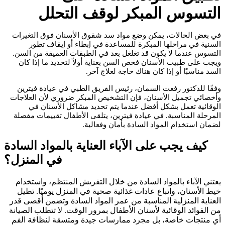
التسوس المبكر لوقف التحلل
في بعض الحالات، يمكن وضع مواد سد شقوق الأسنان فوق التغيرات
السنية في مراحلها المبكرة للمساعدة في إبطاء أو إيقاف تطور
التسوس عندما لا يكون قد تغلغل بعد في الطبقات العميقة من السن.
ويجب على طبيب الأسنان فحص السن بعناية أولاً لتحديد ما إذا كان
السد مناسبًا أو إذا كان هناك حاجة لعلاج آخر.
وفقًا للدكتور رفعت السمان، رئيس الفريق الطبي في عيادة فيترين
وأخصائي تجميل الأسنان، فإن التشخيص المبكر ضروري لأن العلاجات
الوقائية تعمل بشكل أفضل عندما يتم تحديد مشاكل الأسنان في
المرحلة المناسبة. في عيادة فيترين، يتلقى الأطفال تقييمات مفصلة
لضمان استخدام المواد السادة بأمان وفعالية.
كيف يجب على الآباء العناية بالمواد السادة
في المنزل؟
يعتني الآباء بالمواد السادة من خلال التفريش المنتظم، واستخدام
خيط الأسنان، واتباع عادات غذائية صحية في المنزل يوميًا. تطيل
العناية المنزلية المناسبة من عمر المواد السادة وتضمن أقصى قدر
من الفوائد الوقائية لأسنان الأطفال بمرور الوقت. لا تتطلب الصيانة
أي منتجات خاصة، بل مجرد ممارسات جيدة ومتسقة لنظافة الفم