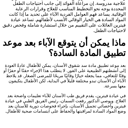
علاجية مدروسة. إن مراعاة الفوائد إلى جانب احتياجات الطفل
المحددة يوجه نحو التخطيط المناسب للعلاج وقرارات الرعاية
الوقائية. يساعد فهم العوامل الفردية الآباء على تحديد ما إذا كانت
المواد السادة هي الخيار الوقائي الأنسب لأطفالهم. تساعد عيادة
فيترين العائلات على التقييم من خلال استشارة شاملة وفحص دقيق
لاحتياجات الطفل.
ماذا يمكن أن يتوقع الآباء بعد موعد
تطبيق المادة السادة؟
بعد موعد تطبيق مادة سد شقوق الأسنان، يمكن للأطفال عادةً العودة
إلى أنشطتهم الطبيعية على الفور. لا يتطلب هذا الإجراء حقنًا أو حفرًا أو
وقتًا للتعافي، مما يجعله خيارًا وقائيًا مريحًا للمرضى الصغار. قد يلاحظ
الآباء أن الأسنان تبدو مختلفة قليلاً في البداية، لكن الأطفال يتكيفون
معها بسرعة.
في عيادة فيترين، يقدم فريق طب الأسنان للآباء تعليمات واضحة بعد
العلاج. ويوصي الدكتور رفعت السمان، رئيس الفريق الطبي في عيادة
فيترين وأخصائي تجميل الأسنان، بإجراء فحوصات دورية للأسنان بعد
وضع المواد السادة لمراقبتها والحفاظ على ابتسامات صحية للأطفال.