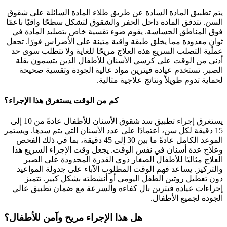
يتم تطبيق المادة السادة عن طريق طلاء المادة السائلة على شقوق
السن. تتدفق المادة داخل الحفر والشقوق لتشكل سطحًا واقيًا ناعمًا
فوق المناطق الحساسة. يقوم ضوء تقسية خاص بتصليد المادة في
ثوانٍ معدودة مما يخلق طبقة واقية متينة على الأضراس فورًا. تجعل
عملية التصلب السريع هذه العلاج مريحًا للغاية ولا تتطلب سوى حد
أدنى من الوقت على كرسي الأسنان للأطفال الذين يتسمون بقلة
الصبر. تستخدم عيادة فيترين مواد عالية الجودة وتقسية صحيحة
لحماية تدوم طويلاً ونتائج علاجية مثالية.
كم من الوقت يستغرق هذا الإجراء؟
يستغرق إجراء تطبيق سد شقوق الأسنان للأطفال عادةً من 10 إلى
15 دقيقة لكل سن، اعتمادًا على عدد الأسنان التي يتم سدها. ويستمر
الموعد الكامل عادةً ما بين 30 إلى 45 دقيقة، بما في ذلك الفحص
وعلاج عدة أسنان في نفس الوقت. يجعل وقت الإجراء السريع هذا
العلاج مثاليًا للأطفال الصغار ذوي القدرة المحدودة على الصبر
والتركيز. يساعد فهم الوقت المطلوب الآباء على جدولة المواعيد
دون تعطيل روتين الطفل اليومي أو أنشطته بشكل كبير. تتميز
إجراءات عيادة فيترين بال كفاءة والسرعة مع ضمان تطبيق عالي
الجودة لجميع الأطفال.
هل هذا الإجراء مريح وآمن للأطفال؟