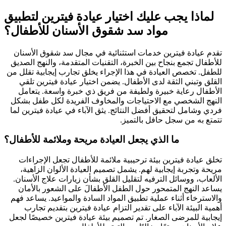
لماذا يجب عليك اختيار عيادة فيترين لتطبيق
مواد سد شقوق الأسنان للأطفال؟
تقدم عيادة فيترين خدمات استثنائية في مجال سد شقوق الأسنان
للأطفال تجمع بنجاح بين الخبرة، التقنيات المتقدمة، والنهج الصديق
للطفل. تخصص العيادة في هذا الإجراء يخلق تجارب إيجابية تقلل من
القلق وتبني الثقة لدى الأطفال. يضمن اختيار عيادة فيترين تلقي
الأطفال رعاية خبيرة ولطيفة من فريق ذي خبرة واسعة. يتعامل
النهج الشخصي مع الاحتياجات والمخاوف الفريدة لكل طفل بشكل
فردي وشامل لتحقيق أفضل النتائج. يثق الآباء في عيادة فيترين لما
تتمتع به من سجل حافل بالتميز.
ما الذي يجعل العيادة مريحة وملائمة للأطفال؟
تخلق عيادة فيترين بيئة ترحيبية ملائمة للأطفال تجعل الإجراءات
مريحة وتجربة إيجابية لهم. يشمل تصميم العيادة الألوان الزاهية،
الألعاب، ووسائل الترفيه لتقليل القلق بشأن زيارات علاج الأسنان.
يساعد النهج المتمحور حول الطفل الأطفالَ على الشعور بالأمان
والاسترخاء أثناء عملية تطبيق المواد السادة والمواعيد. يساعد فهم
أهمية البيئة الآباء على تقدير التزام عيادة فيترين بتقديم تجارب
إيجابية للمرضى الصغار. تم تصميم بيئة عيادة فيترين خصيصًا لجعل