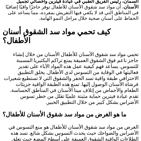
السمان، رئيس الفريق الطبي في عيادة فيترين وأخصائي تجميل
الأسنان
، أن مواد سد شقوق الأسنان للأطفال توفر حاجزًا واقيًا إضافيًا
في المناطق التي قد لا يكفي فيها التفريش بمفرده، مما يساعد على
الحفاظ على أسنان صحية خلال مراحل النمو الهامة.
كيف تحمي مواد سد الشقوق أسنان
الأطفال؟
تحمي مواد سد شقوق الأسنان للأطفال الأسنان من خلال إنشاء
حاجز ناعم فوق الشقوق العميقة يمنع تراكم البكتيريا المسببة
للتسوس. يساعد فهم كيفية عمل هذه المواد الآباء على تقدير
فعاليتها في الوقاية من التسوس لدى الأطفال. يخلق التطبيق
الاحترافي طبقة واقية تسد الحفر والشقوق التي لا تستطيع شعيرات
فرشاة الأسنان الوصول إليها. تمنع هذه الطبقة الواقية جزيئات
الطعام والأحماض من إتلاف مينا الأسنان في المناطق الحساسة.
تقدم عيادة فيترين حماية مثبتة علميًا تقلل من خطر تسوس
الأضراس بشكل كبير من خلال التطبيق الخبير.
ما هو الغرض من مواد سد شقوق الأسنان للأطفال؟
الغرض من مواد سد شقوق الأسنان للأطفال هو منع التسوس في
الأضراس والضواحك حيث يحدث التسوس بشكل شائع. تسد هذه
الطلاءات الواقية الشقوق العميقة على أسطح المضغ حيث تعلق