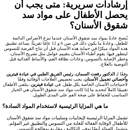
إرشادات سريرية: متى يجب أن
يحصل الأطفال على مواد سد
شقوق الأسنان؟
يُنصح عادةً بمواد سد شقوق الأسنان عندما تبزغ الأضراس الدائمة
للطفل، وعادةً ما يكون ذلك في سن 6 و 12 عامًا تقريبًا. يساعد تطبيق
هذه المواد مبكرًا في حماية هذه الأسنان قبل أن تتاح الفرصة للتسوس
ليتطور فيها. يقوم أطباء الأسنان بتقييم عوامل مثل تشريح الأسنان،
وخطر الإصابة بالتسوس، وعادات نظافة الفم، والأنماط الغذائية قبل
التوصية بالعلاج.
وفقًا لـ
الدكتور رفعت السمان، رئيس الفريق الطبي في عيادة فيترين
وأخصائي تجميل الأسنان
، يجب تخصيص العلاجات الوقائية وفقًا
لاحتياجات الأسنان الخاصة بكل طفل. في
عيادة فيترين
، يتلقى الأطفال
تقييمًا كاملاً لتحديد ما إذا كانت مواد سد شقوق الأسنان هي الخيار
المناسب للحفاظ على صحة الفم على المدى الطويل.
ما هي المزايا الرئيسية لاستخدام المواد السادة؟
تشمل المزايا الرئيسية لإيجابيات وسلبيات مواد سد شقوق الأسنان
للأطفال الوقاية الفعالة للغاية من التسوس والتطبيق غير المؤلم.
وتشمل الفوائد أيضًا توفير التكاليف مقارنة بمعالجة التسوس