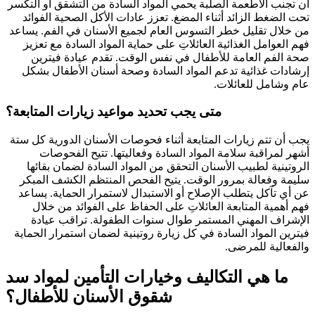
أن تجنب الأطعمة الصلبة يحمي المواد السادة من التشقق أو التكسر
تحت الضغط الزائد أثناء المضغ. تعزز عادات الأكل الصحية الفوائد
من خلال تقليل خطر التسوس العام لجميع الأسنان في الفم. يساعد
فهم العوامل الغذائية العائلاتِ على حماية المواد السادة مع تعزيز
صحة الفم العامة للأطفال في نفس الوقت. تقدم عيادة فيترين
إرشادات غذائية تدعم المواد السادة وصحة أسنان الأطفال بشكل
عام وشامل للعائلات.
متى يجب تحديد مواعيد زيارات المتابعة؟
يجب أن تتم زيارات المتابعة أثناء فحوصات الأسنان الدورية كل ستة
أشهر لمراقبة سلامة المواد السادة وفعاليتها. تتيح الفحوصات
الروتينية لطبيب الأسنان التحقق من المواد السادة لضمان بقائها
سليمة وفعالة بمرور الوقت. يتيح الفحص المنتظم الكشف المبكر
عن أي تآكل يتطلب الإصلاح أو الاستبدال لاستمرار الحماية. يساعد
فهم أهمية المتابعة العائلاتِ على الحفاظ على الفوائد من خلال
الإشراف المهني المستمر طوال سنوات الطفولة. تراقب عيادة
فيترين المواد السادة في كل زيارة روتينية لضمان استمرار الحماية
والفعالية للمرضى.
ما هي التكاليف وخيارات التأمين لمواد سد
شقوق الأسنان للأطفال؟