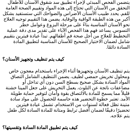
يتضمن الفحص المبدئي لإجراء تطبيق سد شقوق الأسنان للأطفال
التحقق من الأسنان التي تحتاج إلى هذه المواد وتقييم الصحة العامة
للفم. يحدد طبيب الأسنان الأضراس والضواحك التي ستستفيد بشكل
أكبر من هذه الطبقة الواقية والوقاية. يضمن هذا التقييم توجيه العلاج
نحو الأسنان المناسبة بناءً على مرحلة البزوغ وعوامل خطر
التسوس. يساعد فهم هذا الفحص الآباء على تقدير مدى دقة عملية
التخطيط للعلاج من أجل صحة فم أطفالهم. تبدأ عيادة فيترين بتقييم
شامل لضمان الاختيار الصحيح للأسنان المناسبة لتطبيق المادة
السادة دائمًا.
كيف يتم تنظيف وتجهيز الأسنان؟
يتم تنظيف الأسنان وتجهيزها أثناء الإجراء باستخدام معجون خاص
ومحلول تخريش حمضي لطيف. يضمن التنظيف الشامل التصاق
المواد السادة بشكل صحيح بسطح السن دون أي تداخل أو
مضاعفات ناتجة عن التلوث. يعمل التخريش على جعل المينا خشنة
قليلاً مما يسمح للمادة بالالتصاق بقوة وأمان لتوفير حماية طويلة
الأمد. تعتبر خطوة التحضير هذه حاسمة للحصول على مواد سادة
متينة تظل فعالة لسنوات من الاستخدام. تشمل عيادة فيترين
تحضيرًا دقيقًا لضمان أفضل ترابط ومتانة للمادة السادة لكل طفل
يتم علاجه.
كيف يتم تطبيق المادة السادة وتقسيتها؟