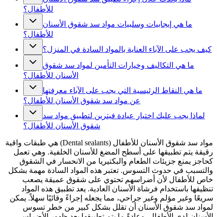
للأطفال؟
ما هي إيجابيات وسلبيات مواد سد شقوق الأسنان
للأطفال؟
كيف يجب على الآباء العناية بالمواد السادة في المنزل؟
ما هي التكاليف وخيارات التأمين لمواد سد شقوق
الأسنان للأطفال؟
ما هي النقاط الرئيسية التي يجب على الآباء معرفتها
عن مواد سد شقوق الأسنان للأطفال؟
لماذا يجب عليك اختيار عيادة فيترين لتطبيق مواد سد
شقوق الأسنان للأطفال؟
مواد سد شقوق الأسنان للأطفال (Dental sealants) هي طبقات واقية
رقيقة يتم تطبيقها على أسطح المضغ للأسنان الخلفية. وهي تعمل
كحاجز يمنع جزيئات الطعام والبكتيريا من الانحسار في الشقوق
والتسبب في حدوث التسوس. تعتبر هذه المواد السادة مهمة بشكل
خاص للأطفال لأن أضراسهم تحتوي على شقوق عميقة يصعب
تنظيفها باستخدام فرشاة الأسنان العادية. يعد تطبيق هذه المواد
سريعًا وغير مؤلم وغير جراحي، مما يجعله إجراءً وقائيًا سهلاً. يمكن
لمواد سد شقوق الأسنان أن تقلل بشكل كبير من خطر تسوس
الأسنان لدى الأطفال. وعادةً ما يتم تطبيقها بعد ظهور الأضراس