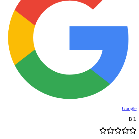
Google
B L