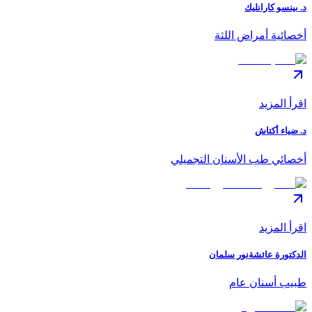
د. بينسو كارانليك
أخصائية أمراض اللثة
اقرأ المزيد
د. ضياء أكتاش
أخصائي طب الأسنان التجميلي
اقرأ المزيد
الدكتورة عائشةنور سلمان
طبيب أسنان عام