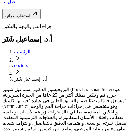
اتصل بنا
استشارة مجانية
جراح الفم والوجه والفكين
أ.د. إسماعيل شَنَر
الرئيسية
doctors
أ.د. إسماعيل شَنَر
البروفيسور الدكتور إسماعيل شينير (Prof. Dr. İsmail Şener) هو
جراح فم وفكين يمتلك أكثر من 25 عامًا من الخبرة السريرية،
ويشغل حاليًا منصبًا ضمن الفريق الطبي في عيادة "فيترين كلينيك"
(Vitrin Clinic). وهو متخصص في إجراءات جراحة الفم والوجه
والفكين المتقدمة، بما في ذلك جراحة زراعة الأسنان، وتطعيم
العظام، واقتلاع الأسنان المطمورة، والعلاجات الترميمية المعقدة.
بفضل خبرته الواسعة، واهتمامه الدقيق بالتفاصيل، والتزامه بتقديم
أعلى معايير رعاية المرضى، ساعد البروفيسور الدكتور شينير عددًا