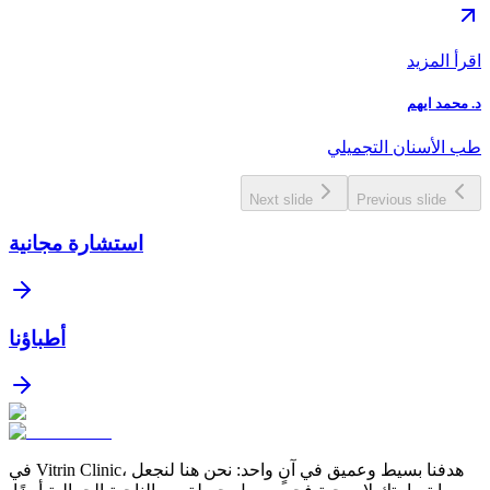
اقرأ المزيد
د. محمد ايهم
طب الأسنان التجميلي
Next slide
Previous slide
استشارة مجانية
أطباؤنا
في Vitrin Clinic، هدفنا بسيط وعميق في آنٍ واحد: نحن هنا لنجعل