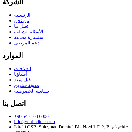
الشركة
الرئيسية
من نحن
اتصل بنا
الأسئلة الشائعة
استشارة مجانية
دعم المرضى
الموارد
العلاجات
أطباؤنا
قبل وبعد
مدونة فيترين
سياسة الخصوصية
اتصل بنا
+90 545 103 6000
info@vitrinclinic.com
İkitelli OSB, Süleyman Demirel Blv No:4/1 D:2, Başakşehir/