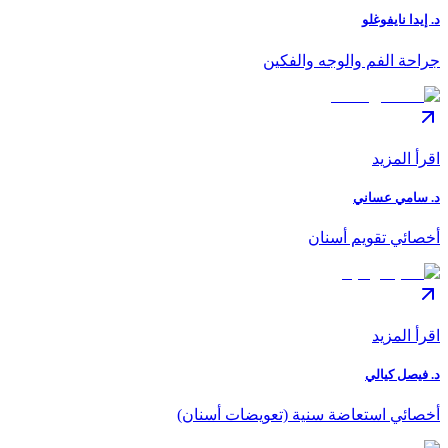
د. إيدا نايفوغلو
جراحة الفم والوجه والفكين
اقرأ المزيد
د. سامي عساني
أخصائي تقويم أسنان
اقرأ المزيد
د. فيصل كيالي
أخصائي استعاضة سنية (تعويضات أسنان)