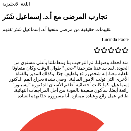
اللغة الانجليزية
تجارب المرضى مع أ.د. إسماعيل شَنَر
تقييمات حقيقية من مرضى منحوا أ.د. إسماعيل شَنَر ثقتهم.
Lucinda Foote
منذ لحظة وصولنا، تم الترحيب بنا ومعاملتنا بأعلى مستوى من
الجودة. لقد ساعدنا مترجمنا "حجي" طوال الوقت وكان متعاونًا
للغاية معنا. إنه شخص رائع ولطيف جدًا. وكذلك المدير والفتاة
الأخرى التي تولت الأمور المالية. أوصي بشدة بجراح الفم الدكتور
إسماعيل، كما كانت أخصائية أطقم الأسنان الدكتورة "آيسينور"
رائعة أيضًا. سأكون سعيدة بالعودة من أجل المراجعات النهائية.
طاقم عمل رائع وعيادة ممتازة. أنا مسرورة جدًا بهذه العيادة.