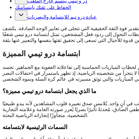
در و تيمي يبتسم خارج الملعب
الحفاظ على ثقتك بابتسامتك
عيادة درو تيم للابتسامة والبصريات
ير قوة الثقة الحقيقية التي تتجلى في تعابير الوجه الصادقة. يكشف
احظات التحول إلى ردود فعل المشجعين، تمثل ابتسامة درو تيمي شغفًا
ابتسامة درو تيمي المميزة
ن لحظات المباريات الحماسية إلى تفاعلاته العفوية مع الجماهير. تجسد
ًا لا يتجزأ من شخصيته الرياضية، إذ تظهر باستمرار في احتفالات النصر
ما الذي يجعل ابتسامة درو تيمي مميزة؟
ّب في آنٍ واحد. يُلامس صدق تعبيره قلوب المشاهدين لأنه يبدو طبيعيًا
 الصادق، مُحدثةً تأثيرًا بصريًا يُعزز صورته العامة وعلامته التجارية
الشخصية، متجاوزًا إنجازاته الرياضية البحتة.
السمات الرئيسية لابتسامته