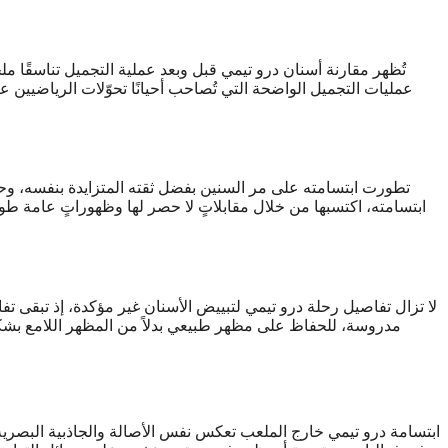
تُظهر مقارنة أسنان درو تيمي قبل وبعد عملية التجميل تناسقًا مل
عمليات التجميل الواضحة التي تُصاحب أحيانًا تحوّلات الرياضيين عند
تطورت ابتسامته على مر السنين بفضل ثقته المتزايدة بنفسه، وحسن
ابتسامته، اكتسبها من خلال مقابلاتٍ لا حصر لها وظهوراتٍ عامة ط
لا تزال تفاصيل رحلة درو تيمي لتبييض الأسنان غير مؤكدة، إذ تبقى تفاصي
مدروسة، للحفاظ على مظهر طبيعي بدلاً من المظهر اللامع بشك
ابتسامة درو تيمي خارج الملعب تعكس نفس الأصالة والجاذبية البصرية ا