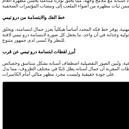
نانه مع ملامح وجهه، مما يخلق توازناً متناغماً يُحسّن مظهره العام
خط الفك والابتسامة من درو تيمي
هنية. يوفر خط فكه المحدد أساساً هيكلياً يعزز جمال ابتسامته، ويخلق
رجولية وجذابة في آن واحد، ما يجعل كل صورة لابتسامة درو تيمي لافتة
للنظر ولا تُنسى لدى جمهور متنوع.
أبرز لقطات ابتسامة درو تيمي عن قرب
عية. وتُبين الصور التفصيلية اصطفاف أسنانه بشكل متناسق وخصائص
طات المقربة أن جمال أسنانه يظل ثابتًا في مختلف الظروف، مما يدل
على جودة حقيقية وليست مجرد مظهر مثالي أمام الكاميرات.