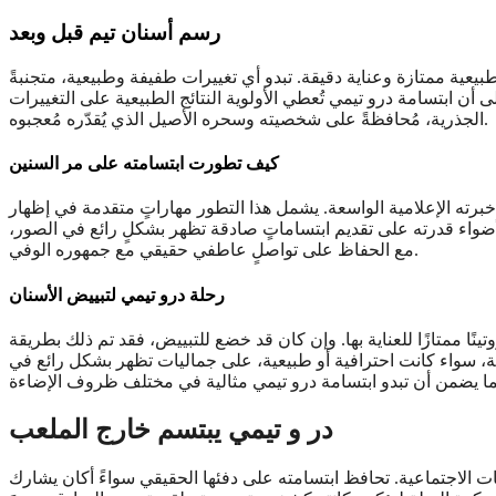
رسم أسنان تيم قبل وبعد
بيعية ممتازة وعناية دقيقة. تبدو أي تغييرات طفيفة وطبيعية، متجنبةً
ى أن ابتسامة درو تيمي تُعطي الأولوية النتائج الطبيعية على التغييرات
الجذرية، مُحافظةً على شخصيته وسحره الأصيل الذي يُقدّره مُعجبوه.
كيف تطورت ابتسامته على مر السنين
برته الإعلامية الواسعة. يشمل هذا التطور مهاراتٍ متقدمة في إظهار
ضواء قدرته على تقديم ابتساماتٍ صادقة تظهر بشكلٍ رائع في الصور،
مع الحفاظ على تواصلٍ عاطفي حقيقي مع جمهوره الوفي.
رحلة درو تيمي لتبييض الأسنان
ينًا ممتازًا للعناية بها. وإن كان قد خضع للتبييض، فقد تم ذلك بطريقة
، سواء كانت احترافية أو طبيعية، على جماليات تظهر بشكل رائع في
در و تيمي يبتسم خارج الملعب
ات الاجتماعية. تحافظ ابتسامته على دفئها الحقيقي سواءً أكان يشارك