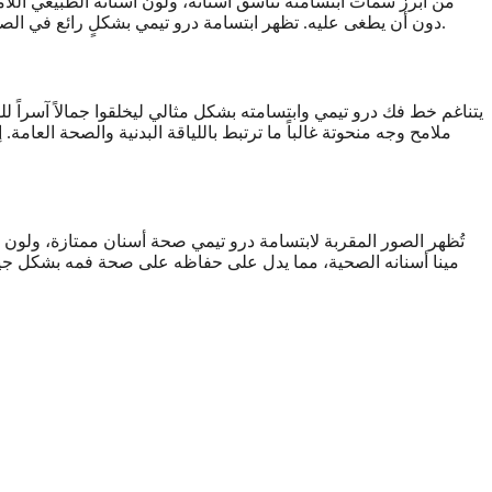
من أبرز سمات ابتسامته تناسق أسنانه، ولون أسنانه الطبيعي اللام
دون أن يطغى عليه. تظهر ابتسامة درو تيمي بشكلٍ رائع في الصور تحت مختلف ظروف الإضاءة الشائعة في ملاعب كرة السلة، مما يضمن ثبات مظهره من أضواء الملعب إلى ومضات المؤتمرات الصحفية.
يتناغم خط فك درو تيمي وابتسامته بشكل مثالي ليخلقوا جمالاً آسراً لل
ملامح وجه منحوتة غالباً ما ترتبط باللياقة البدنية والصحة العام
تُظهر الصور المقربة لابتسامة درو تيمي صحة أسنان ممتازة، ولو
مينا أسنانه الصحية، مما يدل على حفاظه على صحة فمه بشكل جيد ط