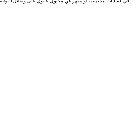
في فعاليات مجتمعية أو يظهر في محتوى عفوي على وسائل التواصل ال