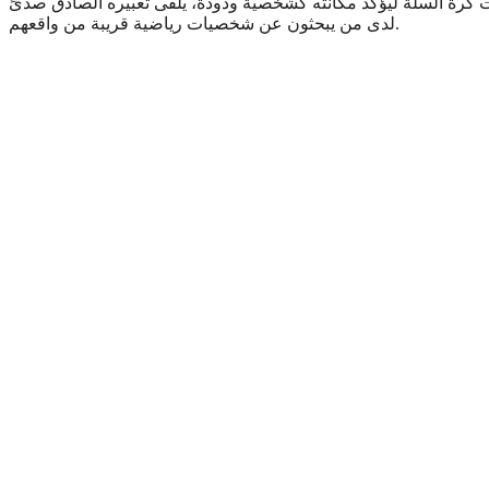
ت كرة السلة ليؤكد مكانته كشخصية ودودة، يلقى تعبيره الصادق صدىً
لدى من يبحثون عن شخصيات رياضية قريبة من واقعهم.