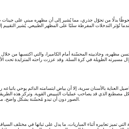
حوظًا بدلًا من تحوّل جذري، مما يُشير إلى أن مظهره مبني على جينات ط
ما تُؤثر التدخلات المفرطة سلبًا على المظهر الطبيعي. يُشير التقييم إل
 مظهره، وجاذبيته المحسّنة أمام الكاميرا، والتي اكتسبها من خلال خ
وال مسيرته الطويلة في كرة السلة. وقد عززت راحته المتزايدة تحت الأ
ل العناية بالأسنان سرية، إلا أن بياض ابتسامته الدائم يوحي باتباعه روت
ل مصطنع الذي قد يصاحب عمليات التبييض القوية. وتركز هذه الطريقة
الصور دون أن تبدو مُحسّنة بشكل واضح، مما يضمن أن تبدو ابتسامة درو تيمي مثالية في مختلف ظروف الإضاءة.
لتي تميز تعابيره أثناء المباريات، ما يدل على ثباتها في مختلف السياق