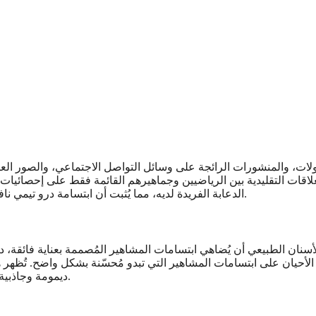
طولات، والمنشورات الرائجة على وسائل التواصل الاجتماعي، والصور 
 العلاقات التقليدية بين الرياضيين وجماهيرهم القائمة فقط على إحصائيا
الدعابة الفريدة لديه، مما يُثبت أن ابتسامة درو تيمي نافذة تُطلّ على ردود فعله العاطفية الصادقة تجاه مختلف مواقف الحياة.
سنان الطبيعي أن يُضاهي ابتسامات المشاهير المُصممة بعناية فائقة، دون
أحيان على ابتسامات المشاهير التي تبدو مُحسّنة بشكل واضح. تُظهر هذه ا
ديمومة وجاذبية من عمليات التجميل الجذرية التي قد تبدو في النهاية قديمة أو مُفتعلة.