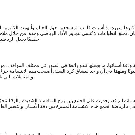
ثرها شهرة، إذ أسرت قلوب المشجعين حول العالم وألهمت الكثيرين لتقد
ان، تخلق انطباعات لا تُنسى تتجاوز الأداء الرياضي وحده. من خلال مل
حقيقيًا يجعل الرياضيين قدوة للأجيال التي تسعى إلى تحقيق ثقتها بنفسها والتعبير عنها بثقة.
عية ودقة أسنانها، ما يجعلها تبدو رائعة في الصور في مختلف المواقف، م
محبوبًا وملهمًا في آن واحد لعشاق كرة السلة. أصبحت هذه الابتسامة جزء
والمقابلات التي تلي المباريات والتي توثق مسيرته في عالم كرة السلة ونموه الشخصي.
سنانه الرائع، وقدرته على الجمع بين روح المنافسة الشديدة والودّ المُحب
الرياضة. تجمع هذه الابتسامة المميزة بين دقة الأسنان والتعبير العاطفي