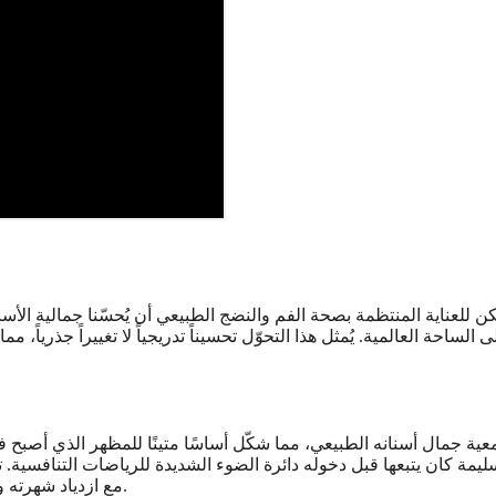
 للعناية المنتظمة بصحة الفم والنضج الطبيعي أن يُحسّنا جمالية الأسن
حة العالمية. يُمثل هذا التحوّل تحسيناً تدريجياً لا تغييراً جذرياً، م
عية جمال أسنانه الطبيعي، مما شكّل أساسًا متينًا للمظهر الذي أصبح 
كان يتبعها قبل دخوله دائرة الضوء الشديدة للرياضات التنافسية. تطو
مع ازدياد شهرته وشعوره بالراحة مع الاهتمام الإعلامي المستمر طوال مسيرته الناجحة.