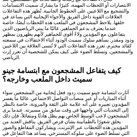
الانتصارات أو اللحظات المهمة، كثيرًا ما يشارك سميث الابتسامات
والتشجيع مع اللاعبين على الخطوط الجانبية. تُظهر هذه التفاعلات
العلاقات القوية داخل الفريق والأجواء الإيجابية التي يساعد في
خلقها. يلاحظ المشجعون في الملعب هذه اللحظات أيضًا، خاصة
عندما يعترف بدعم الجماهير. غالبًا ما يبني الرياضيون الذين
يتفاعلون مع المؤيدين ولاءً أقوى للجماهير لأنهم يظهرون بمظهر
ودود ومقدر. يساهم سلوك سميث الودود أثناء الاحتفالات في سمعته
كقائد محترم. تعزز هذه التفاعلات التي لا تُنسى العلاقة بين اللاعبين
والمشجعين، وتسلط الضوء على كيف يمكن للشخصية أن تعزز إرث
الرياضي.
كيف يتفاعل المشجعون مع ابتسامة جينو
سميث داخل الملعب وخارجه؟
أثارت ابتسامة جينو سميث ردود فعل إيجابية من المشجعين سواء
أثناء المباريات أو عبر منصات التواصل الاجتماعي. غالبًا ما يفسر
المؤيدون تعبيره على أنه علامة على الثقة والمرونة، خاصة بالنظر
إلى التحديات التي واجهها في وقت سابق من مسيرته. عندما يرى
المشجعون لاعب الوسط الخاص بهم يظل هادئًا ومتفائلاً، فإن ذلك
يخلق شعورًا بالطمأنينة بشأن فرص الفريق. يناقش العديد من
المؤيدين هذه اللحظات عبر الإنترنت، ويشاركون المقاطع والصور
التي تسلط الضوء على سلوكه المسترخي. يساعد هذا التفاعل في