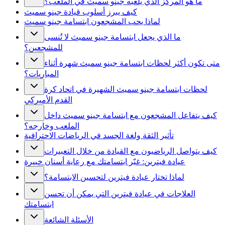
ما هو المركز الذي يلعبه جينو سميث في الملعب؟
كيف يبرز أسلوب قيادة جينو سميث
لماذا يحب المشجعون ابتسامة جينو سميث
ما الذي يجعل ابتسامة جينو سميث لا تُنسى
للمشجعين؟
متى تكون أكثر لحظات ابتسامة جينو سميث شهرة أثناء
المباريات؟
لحظات ابتسامة جينو سميث الشهيرة في اتحاد كرة
القدم الأميركي
كيف يتفاعل المشجعون مع ابتسامة جينو سميث داخل
الملعب وخارجه؟
تأثير الثقة ولغة الجسد في الرياضات الاحترافية
كيف يتواصل الرياضيون مع القيادة من خلال التعبيرات
عيادة فيترين: غيّر ابتسامتك مع رعاية أسنان خبيرة
لماذا تختار عيادة فيترين لتحسين الابتسامة؟
العلاجات في عيادة فيترين التي يمكن أن تحسن
ابتسامتك
الأسئلة الشائعة