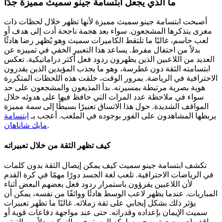
ما الذي يجعل ابتسامة جينو سميث مميزة جدًا
أصبحت ابتسامة جينو سميث مميزة لأنها تظهر خلال لحظات ذات
مغزى يتذكرها المشجعون. سواء بعد هجمة ناجحة أدت إلى هدف أو
لعب حاسم، غالبًا ما تلتقط الكاميرات سميث وهو يُظهر رضا هادئًا
بدلاً من احتفال مفرط. يساعد هذا التعبير الخفي في تمييزه عن
العديد من اللاعبين الذين يظهرون ردود فعل أكثر دراماتيكية. تعكس
ابتسامته الثقة دون غطرسة، وهو ما يجذب المؤيدين الذين يقدرون
الاحترافية في الرياضة. بمرور الوقت، خلقت هذه اللحظات المتكررة
هوية بصرية مرتبطة بمسيرته. بدأ المذيعون والمشجعون على حد
سواء في ملاحظة عدد المرات التي حافظ فيها على هدوئه خلال
المواقف الشديدة. حول هذا الاتساق تعبيرًا بسيطًا إلى سمة مميزة
يربطها المشاهدون على الفور بوجوده في الملعب.
أعجب بـ
ابتسامة
.
مايك شاناهان
كيف تظهر الثقة من خلال تعبيراته
تكشف ابتسامة جينو سميث كيف يمكن إيصال الثقة بدون كلمات
في الرياضات الاحترافية. تلعب لغة الجسد دورًا مهمًا في كرة القدم
لأن اللاعبين يقرؤون باستمرار ردود فعل بعضهم البعض أثناء
المباريات. عندما يظهر لاعب الوسط هادئًا وواثقًا من نفسه، يمكن أن
يؤثر ذلك بشكل إيجابي على ثقة زملائه. غالبًا ما تظهر تعبيرات
سميث الإيمان بإعداده وقدراته. حتى عند مواجهة دفاعات قوية أو
مواقف لعب صعبة، يوحي سلوكه المسترخي بالتركيز بدلاً من التوتر.