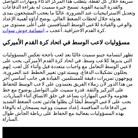
سريعة خلال كل لقطة. يتطلب هذا المركز الذكاء ومهارات التواصل
والقدرة البدنية القوية. تسمح خبرة سميث له بقراءة الدفاعات
وتعديل الاستراتيجيات عند الضرورة. غالبًا ما يعجب المشجعون بمدى
هدوئه خلال لحظات الضغط العالي. يوضح أداؤه أهمية الإعداد
والوعي والقيادة للاعبي الوسط المتنافسين على أعلى مستوى من
.
كرة القدم الاحترافية.
أعجب بـ
ابتسامة جوش سوات
مسؤوليات لاعب الوسط في اتحاد كرة القدم الأميركي
تظهر ابتسامة جينو سميث غالبًا بعد لعب ناجحة تعكس المسؤوليات
التي يديرها كلاعب وسط. في اتحاد كرة القدم الأميركي، يجب على
لاعبي الوسط التعامل مع واجبات متعددة قبل وأثناء كل لعب. إنهم
يحللون تشكيلات الدفاع، ويستدعون تغيير الخطط عند الضرورة،
ويوجهون تمريرات دقيقة للمستلمين. القيادة هي جانب أساسي آخر
من هذا الدور لأن زملاء الفريق يعتمدون على لاعب الوسط للحفاظ
على التركيز والثقة. قدرة سميث على التواصل بوضوح مع خط
هجومه ولاعبي المهارات يساعد في خلق الاتساق أثناء المباريات.
يجب على لاعبي الوسط أيضًا أن يظلوا هادئين تحت الضغط الشديد
من الدفاعات المنافسة. إعداد سميث ووعيه يسمحان له بالوفاء
بهذه المسؤوليات بفعالية مع الحفاظ على رباطة الجأش طوال
المباراة.