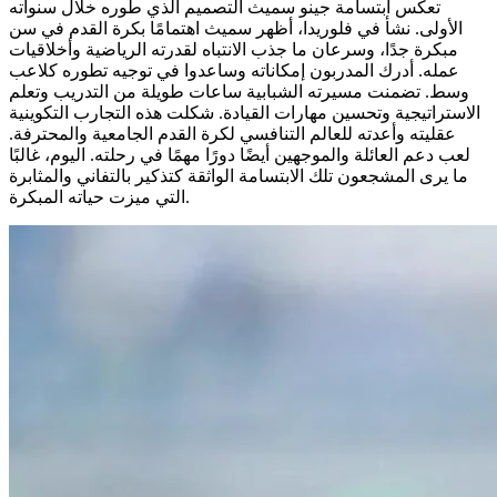
تعكس ابتسامة جينو سميث التصميم الذي طوره خلال سنواته
الأولى. نشأ في فلوريدا، أظهر سميث اهتمامًا بكرة القدم في سن
مبكرة جدًا، وسرعان ما جذب الانتباه لقدرته الرياضية وأخلاقيات
عمله. أدرك المدربون إمكاناته وساعدوا في توجيه تطوره كلاعب
وسط. تضمنت مسيرته الشبابية ساعات طويلة من التدريب وتعلم
الاستراتيجية وتحسين مهارات القيادة. شكلت هذه التجارب التكوينية
عقليته وأعدته للعالم التنافسي لكرة القدم الجامعية والمحترفة.
لعب دعم العائلة والموجهين أيضًا دورًا مهمًا في رحلته. اليوم، غالبًا
ما يرى المشجعون تلك الابتسامة الواثقة كتذكير بالتفاني والمثابرة
التي ميزت حياته المبكرة.