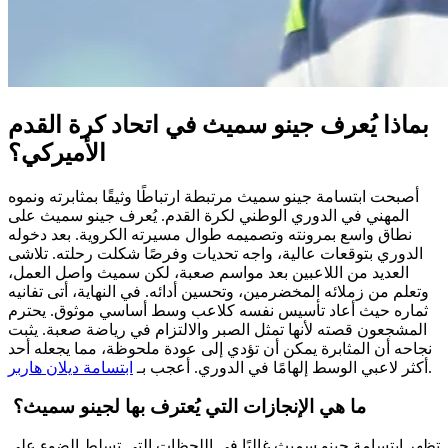
بماذا يُعرف جينو سميث في اتحاد كرة القدم
الأميركي؟
أصبحت ابتسامة جينو سميث مرتبطة ارتباطًا وثيقًا بمثابرته ونموه
المهني في الدوري الوطني لكرة القدم. يُعرف جينو سميث على
نطاق واسع بمرونته وتصميمه طوال مسيرته الكروية. بعد دخوله
الدوري بتوقعات عالية، واجه تحديات وفرصًا شكلت رحلته. تلاشى
العديد من اللاعبين بعد مواسم صعبة، لكن سميث واصل العمل،
وتعلم من زملائه المخضرمين، وتحسين أدائه. في النهاية، أتى تفانيه
ثماره حيث أعاد تأسيس نفسه كلاعب وسط أساسي موثوق. يحترم
المشجعون قصته لأنها تمثل الصبر والالتزام في رياضة صعبة. يثبت
نجاحه أن المثابرة يمكن أن تؤدي إلى عودة ملحوظة، مما يجعله أحد
.
أكثر لاعبي الوسط إلهامًا في الدوري.
أعجب بـ
ابتسامة ديلان هاربر
ما هي الإنجازات التي يُعترف بها لجينو سميث؟
تظهر ابتسامة جينو سميث غالبًا في اللحظات التي تسلط الضوء على