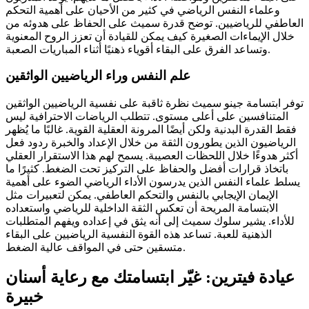
وعلماء النفس الرياضي في كثير من الأحيان على أهمية التحكم
العاطفي للرياضيين. توضح قدرة سميث على الحفاظ على هدوئه من
خلال الإيماءات الصغيرة كيف يمكن للقيادة أن تعزز الروح المعنوية
وتساعد الفرق على البقاء أقوياء ذهنيًا أثناء المباريات الصعبة.
علم النفس وراء الرياضيين الواثقين
توفر ابتسامة جينو سميث نظرة ثاقبة على نفسية الرياضيين الواثقين
المتنافسين على أعلى مستوى. تتطلب الرياضات الاحترافية ليس
فقط القدرة البدنية ولكن أيضًا المرونة العقلية القوية. غالبًا ما يُظهر
الرياضيون الذين يطورون الثقة من خلال الإعداد والخبرة ردود فعل
أكثر هدوءًا خلال اللحظات العصيبة. يسمح لهم هذا الاستقرار العقلي
باتخاذ قرارات أفضل والحفاظ على التركيز تحت الضغط. كثيرًا ما
يسلط علماء النفس الذين يدرسون الأداء الرياضي الضوء على أهمية
الإيمان الإيجابي بالنفس والتحكم العاطفي. يمكن لتعبيرات مثل
الابتسامة المريحة أن تعكس الثقة الداخلية للرياضي واستعداده
للأداء. يشير سلوك سميث إلى أنه يثق في إعداده ويفهم المتطلبات
الذهنية للعبة. تساعد هذه القوة النفسية الرياضيين على البقاء
متسقين حتى في المواقف عالية الضغط.
عيادة فيترين: غيّر ابتسامتك مع رعاية أسنان
خبيرة