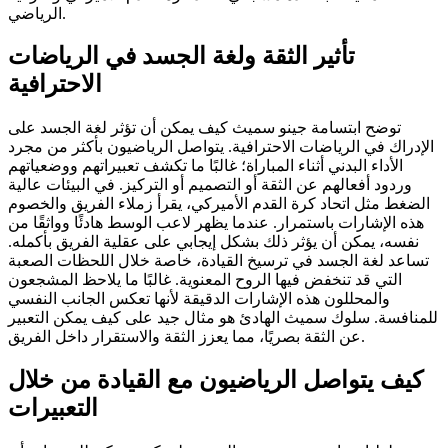
الرياضي.
تأثير الثقة ولغة الجسد في الرياضات
الاحترافية
توضح ابتسامة جينو سميث كيف يمكن أن تؤثر لغة الجسد على
الإدراك في الرياضات الاحترافية. يتواصل الرياضيون بأكثر من مجرد
الأداء البدني أثناء المباراة؛ غالبًا ما تكشف تعبيراتهم ووضعياتهم
وردود أفعالهم عن الثقة أو التصميم أو التركيز. في البيئات عالية
الضغط مثل اتحاد كرة القدم الأميركي، يقرأ زملاء الفريق والخصوم
هذه الإشارات باستمرار. عندما يظهر لاعب الوسط هادئًا وواثقًا من
نفسه، يمكن أن يؤثر ذلك بشكل إيجابي على عقلية الفريق بأكمله.
تساعد لغة الجسد في ترسيخ القيادة، خاصة خلال اللحظات الصعبة
التي قد تنخفض فيها الروح المعنوية. غالبًا ما يلاحظ المشجعون
والمحللون هذه الإشارات الدقيقة لأنها تعكس الجانب النفسي
للمنافسة. سلوك سميث الهادئ هو مثال جيد على كيف يمكن التعبير
عن الثقة بصريًا، مما يعزز الثقة والاستقرار داخل الفريق.
كيف يتواصل الرياضيون مع القيادة من خلال
التعبيرات