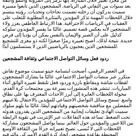
من مجرد تعبير خلال المباراة. إنها ترمز إلى المرونة والنمو والثقة
بعد سنوات من التفاني في الرياضة. المشجعون الذين تابعوا مسيرة
سميث يدركون أن رحلته تضمنت نجاحات وتحديات. رؤيته يبتسم
خلال اللحظات المهمة تذكر المؤيدين بالمثابرة المطلوبة للتغلب على
العقبات في الرياضات الاحترافية. هذا الارتباط العاطفي يعزز ولاء
المشجعين لأنه يعكس قصة تصميم. غالبًا ما يفسر المؤيدون سلوكه
كدليل على أن الصبر والإيمان بالنفس يمكن أن يؤديا إلى فرص
جديدة. نتيجة لذلك، أصبح تعبيره رمزًا صغيرًا لكنه ذو مغزى للتشجيع
للمشجعين الذين يعجبون بالرياضيين الذين لا يستسلمون أبدًا.
ردود فعل وسائل التواصل الاجتماعي وثقافة المشجعين
في العصر الرقمي، أصبحت ابتسامة جينو سميث موضوع نقاش
متكرر عبر منصات التواصل الاجتماعي. غالبًا ما يشارك المشجعون
لقطات شاشة ومقاطع بارزة وردود فعل تلتقط تعبيره الواثق أثناء
المباريات. تنتشر هذه المنشورات بسرعة بين مجتمعات كرة القدم،
محولة اللحظات العابرة إلى أبرز الأحداث المعترف بها على نطاق
واسع. تسمح وسائل التواصل الاجتماعي للمؤيدين بالاحتفال بلاعبيهم
المفضلين مع مناقشة شخصيتهم وقيادتهم أيضًا. غالبًا ما يلهم سلوك
سميث الهادئ تعليقات إيجابية من المشجعين الذين يقدرون هدوئه
تحت الضغط. تساعد هذه التفاعلات عبر الإنترنت في تقوية الرابطة
بين اللاعبين والمؤيدين حول العالم. بينما يواصل المشجعون مشاركة
اللحظات التي لا تُنسى، تصبح تعبيراته جزءًا من الثقافة الأوسع
المحيطة بقاعدة مشجعي اتحاد كرة القدم الأميركي والترفيه