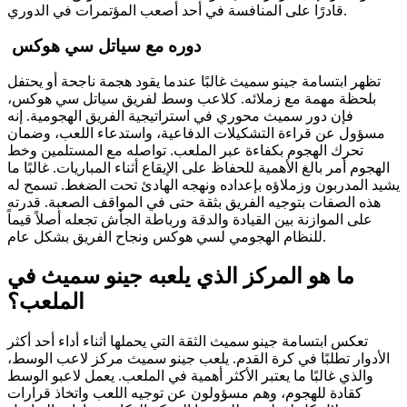
قادرًا على المنافسة في أحد أصعب المؤتمرات في الدوري.
دوره مع سياتل سي هوكس
تظهر ابتسامة جينو سميث غالبًا عندما يقود هجمة ناجحة أو يحتفل
بلحظة مهمة مع زملائه. كلاعب وسط لفريق سياتل سي هوكس،
فإن دور سميث محوري في استراتيجية الفريق الهجومية. إنه
مسؤول عن قراءة التشكيلات الدفاعية، واستدعاء اللعب، وضمان
تحرك الهجوم بكفاءة عبر الملعب. تواصله مع المستلمين وخط
الهجوم أمر بالغ الأهمية للحفاظ على الإيقاع أثناء المباريات. غالبًا ما
يشيد المدربون وزملاؤه بإعداده ونهجه الهادئ تحت الضغط. تسمح له
هذه الصفات بتوجيه الفريق بثقة حتى في المواقف الصعبة. قدرته
على الموازنة بين القيادة والدقة ورباطة الجأش تجعله أصلاً قيماً
للنظام الهجومي لسي هوكس ونجاح الفريق بشكل عام.
ما هو المركز الذي يلعبه جينو سميث في
الملعب؟
تعكس ابتسامة جينو سميث الثقة التي يحملها أثناء أداء أحد أكثر
الأدوار تطلبًا في كرة القدم. يلعب جينو سميث مركز لاعب الوسط،
والذي غالبًا ما يعتبر الأكثر أهمية في الملعب. يعمل لاعبو الوسط
كقادة للهجوم، وهم مسؤولون عن توجيه اللعب واتخاذ قرارات