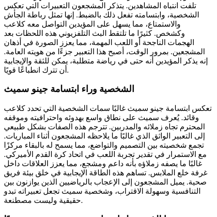
تلفت انتباه المشاهدين. يتذكر المشجعون التعبيرات التي تعكس
الشخصية، وابتسامته تفعل ذلك بالضبط. إنها تمثل رباطة الجأش
والاستمتاع، مما يسهل على المؤيدين التواصل معه كلاعب
وكشخص. كثيرًا ما تلتقط البث التلفزيوني هذه اللحظات بعد
الهجمات الناجحة أو اللعب المهمة، مما يعزز الصورة في أذهان
المشجعين. بمرور الوقت، أصبح هذا التعبير جزءًا من هويته العامة.
إنه يذكر المؤيدين أنه حتى في رياضة متطلبة، يمكن للثقة والإيجابية
أن تترك انطباعًا قويًا.
الشخصية وراء ابتسامة جينو سميث
تعكس ابتسامة جينو سميث غالبًا سمات الشخصية التي تحدد كلاعب
وقائد. يُعرف سميث على نطاق واسع بهدوئه واحترافيته وموقفه
المحترم تجاه زملائه والمدربين. تترجم هذه الصفات بشكل طبيعي
إلى التعبير الواثق الذي غالبًا ما يلاحظه المشجعون أثناء المباريات.
تجمع شخصيته بين التصميم والتواضع، مما يسمح له بالبقاء مركزًا
مع الاستمرار في تقدير تجربة اللعب في اتحاد كرة القدم الأميركي.
غالبًا ما يصفه زملاؤه بأنه داعم ومشجع، مما يعزز العلاقات داخل
غرفة خلع الملابس. تساهم هذه الطاقة الإيجابية في خلق بيئة فريق
صحية. يميل المشجعون إلى الإعجاب بالرياضيين الذين يوازنون بين
التنافسية وسهولة الاقتراب، وشخصية سميث تجعل تعبيراته تبدو
حقيقية وليست مصطنعة.