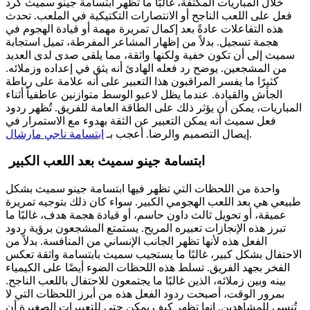
خلال المباريات المكثفة، غالبًا ما تظهر ابتسامة جينو سميث كرد
فعل على اللعب الناجح أو الانتصارات التكتيكية في الملعب. تحدث
هذه التفاعلات عادةً بعد إكمال تمريرة مهمة أو قيادة الهجوم في
هجمة تسجيل. بدلاً من إظهار المشاعر المفرطة، تميل استجابة
سميث إلى أن تكون خفية ولكنها واثقة، مما يلقى صدى لدى العديد
من المشجعين. يوضح رد فعله الهادئ أنه يثق في إعداده وزملائه.
كثيرًا ما يفسر المراقبون هذا التعبير على أنه علامة على رباطة
الجأش والقيادة. عندما يظل لاعبو الوسط متوازنين عاطفياً أثناء
المباريات، يمكن أن يؤثر ذلك على الطاقة العامة للفريق. تُظهر ردود
فعل سميث أنه يمكن التعبير عن الثقة بهدوء مع الاستمرار في
.
إيصال التصميم والرضا.
أعجب بـ
ابتسامة ناجي مارشال
ابتسامة جينو سميث بعد اللعب الكبير
واحدة من اللحظات التي تظهر فيها ابتسامة جينو سميث بشكل
طبيعي هي بعد اللعب الهجومي الكبير. سواء كان ذلك بتوجيه تمريرة
عميقة، أو تحويل ثالث داون حاسم، أو قيادة هجمة هدف، غالبًا ما
تبرز هذه الإنجازات تعبيره المريح. يستمتع المشجعون برؤية ردود
الفعل هذه لأنها تظهر الجانب الإنساني من المنافسة. بدلاً من
الاحتفال بشكل كبير، غالبًا ما يستجيب سميث بابتسامة واثقة تعكس
الفخر بجهد الفريق. تسلط هذه اللحظات الضوء أيضًا على الكيمياء
بينه وبين زملائه، الذين غالبًا ما يجتمعون للاحتفال باللعب الناجح.
بمرور الوقت، أصبحت ردود الفعل هذه من أبرز اللحظات التي لا
تُنسى للمشاهدين. إنها تظهر كيف يمكن حتى للتعبيرات الصغيرة أن