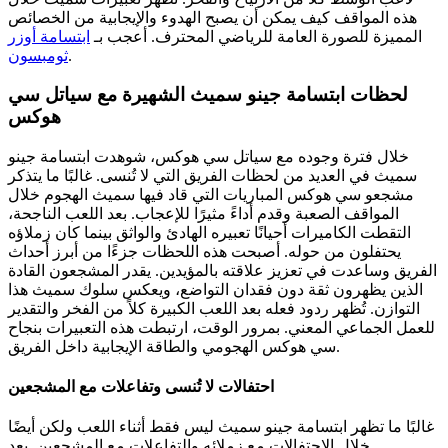
هذه المواقف كيف يمكن أن يصبح الهدوء والإيجابية من الخصائص
المميزة للصورة العامة للرياضي المحترف.
أعجب بـ
ابتسامة أوزر
.
ثومبسون
لحظات ابتسامة جينو سميث الشهيرة مع سياتل سي
هوكس
خلال فترة وجوده مع سياتل سي هوكس، شوهدت ابتسامة جينو
سميث في العديد من لحظات الفريق التي لا تُنسى. غالبًا ما يتذكر
مشجعو سي هوكس المباريات التي قاد فيها سميث الهجوم خلال
المواقف الصعبة وقدم أداءً مثيرًا للإعجاب. بعد اللعب الناجحة،
التقطت الكاميرات أحيانًا تعبيره الهادئ والواثق بينما كان زملاؤه
يحتفلون من حوله. أصبحت هذه اللحظات جزءًا من أبرز أحداث
الفريق وساعدت في تعزيز علاقته بالمؤيدين. يقدر المشجعون القادة
الذين يظهرون ثقة دون فقدان التواضع، ويعكس سلوك سميث هذا
التوازن. تُظهر ردود فعله بعد اللعب الكبيرة كلاً من الفخر والتقدير
للعمل الجماعي المعني. بمرور الوقت، ارتبطت هذه التعبيرات بنجاح
سي هوكس الهجومي والطاقة الإيجابية داخل الفريق.
احتفالات لا تُنسى وتفاعلات مع المشجعين
غالبًا ما تظهر ابتسامة جينو سميث ليس فقط أثناء اللعب ولكن أيضًا
خلال الاحتفالات مع زملائه والتفاعلات مع المشجعين. بعد