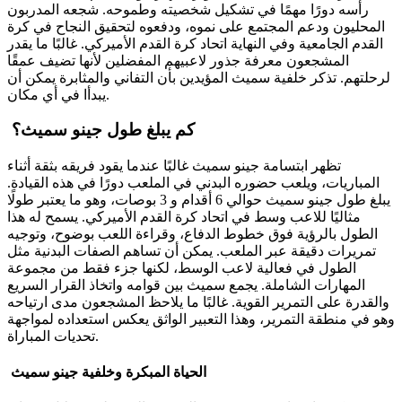
رأسه دورًا مهمًا في تشكيل شخصيته وطموحه. شجعه المدربون
المحليون ودعم المجتمع على نموه، ودفعوه لتحقيق النجاح في كرة
القدم الجامعية وفي النهاية اتحاد كرة القدم الأميركي. غالبًا ما يقدر
المشجعون معرفة جذور لاعبيهم المفضلين لأنها تضيف عمقًا
لرحلتهم. تذكر خلفية سميث المؤيدين بأن التفاني والمثابرة يمكن أن
يبدأا في أي مكان.
كم يبلغ طول جينو سميث؟
تظهر ابتسامة جينو سميث غالبًا عندما يقود فريقه بثقة أثناء
المباريات، ويلعب حضوره البدني في الملعب دورًا في هذه القيادة.
يبلغ طول جينو سميث حوالي 6 أقدام و 3 بوصات، وهو ما يعتبر طولًا
مثاليًا للاعب وسط في اتحاد كرة القدم الأميركي. يسمح له هذا
الطول بالرؤية فوق خطوط الدفاع، وقراءة اللعب بوضوح، وتوجيه
تمريرات دقيقة عبر الملعب. يمكن أن تساهم الصفات البدنية مثل
الطول في فعالية لاعب الوسط، لكنها جزء فقط من مجموعة
المهارات الشاملة. يجمع سميث بين قوامه واتخاذ القرار السريع
والقدرة على التمرير القوية. غالبًا ما يلاحظ المشجعون مدى ارتياحه
وهو في منطقة التمرير، وهذا التعبير الواثق يعكس استعداده لمواجهة
تحديات المباراة.
الحياة المبكرة وخلفية جينو سميث