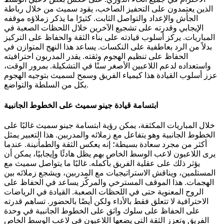
الذين يعتمدون على التحفيز الصاخب، يقود سميث من خلال رباطة
الجأش والإعداد والتواصل الثابت. كثيرًا ما يذكر زملاؤه موقفه
الإيجابي وقدرته على تشجيع الآخرين خلال اللحظات الصعبة في
المباريات. يركز أسلوب قيادته على بناء الثقة والحفاظ على التركيز
بدلاً من الرد بعاطفية على النكسات. يساعد هذا النهج المتوازن في
الحفاظ على تنظيم الهجوم وثقته. يقدر المدربون احترافيته
واستعداده لدعم اللاعبين الأصغر سنًا في التشكيلة. بمرور الوقت،
عزز أسلوب القيادة هذا كيمياء الفريق وسمح لسميث بتوجيه الهجوم
بكل من السلطة والتواضع.
ابتسامة قيادة جينو سميث على الخطوط الجانبية
خلال المباريات المكثفة، يمكن رؤية ابتسامة جينو سميث غالبًا على
الخطوط الجانبية وهو يتفاعل مع زملائه والمدربين. هذا التعبير يمثل
أكثر من مجرد سعادة بسيطة؛ إنه يعكس الثقة والطمأنينة. عندما
يرى اللاعبون لاعب الوسط الخاص بهم يظل هادئًا وإيجابيًا، يمكن أن
يؤثر ذلك على عقلية الفريق بأكمله. غالبًا ما يتواصل سميث مع
المستلمين، ويناقش الاستراتيجيات مع المدربين، ويشجع زملائه بين
الهجمات. هذا الموقف المسترخي والمركّز يساعد في الحفاظ على
الروح المعنوية حتى في اللحظات الصعبة. القيادة في الرياضات
الاحترافية لا تتعلق فقط بالأداء ولكن أيضًا بالحضور. تساهم قدرته
على الحفاظ على سلوك واثق على الخطوط الجانبية في وحدة
الفريق وتعزز الثقة التي يضعها اللاعبون في لاعب الوسط الخاص