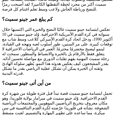
سميث أكثر من مجرد لحظة التقطتها الكاميرا؛ لقد أصبحت رمزًا
للنضج ورباطة الجأش ولاعب وسط تعلم اغتنام كل فرصة.
كم يبلغ عمر جينو سميث؟
تعكس ابتسامة جينو سميث غالبًا النضج والخبرة التي اكتسبها خلال
سنواته في كرة القدم الأمريكية الاحترافية. وُلد جينو سميث في 10
أكتوبر 1990، ودخل اتحاد كرة القدم الأميركي كلاعب وسط شاب مع
توقعات كبيرة. على مر السنين، طور أسلوب لعبه ونهجه في القيادة،
لينمو ليصبح مخضرمًا محترمًا. العمر في الرياضات الاحترافية لا
يتعلق فقط بالأرقام بل بالخبرة والانضباط والمنظور. سمحت له
رحلة سميث المهنية بفهم تقلبات الدوري مع مواصلة تحسين أدائه.
يقدر المشجعون كيف يعكس هدوئه هذا النمو. يُظهر سلوكه الهادئ
وثقته أن الخبرة يمكن أن تشكل عقلية الرياضي بقدر ما تشكل
قدرته البدنية.
من أين أتى جينو سميث؟
تحمل ابتسامة جينو سميث قصة تبدأ قبل فترة طويلة من شهرة كرة
القدم الاحترافية. وُلد جينو سميث في ميرامار بولاية فلوريدا، وهو
مكان معروف بتخريج الرياضيين الموهوبين والمجتمعات الرياضية
الشغوفة. نشأته في فلوريدا عرّضته لكرة القدم التنافسية في سن
مبكرة، مما ساعده على تطوير المهارة والتصميم. لعبت مسقط