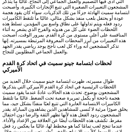
التي أدى فيها التصميم والعمل الجماعي إلى النجاح. غالبًا ما يتذكر
المشجعون التعبيرات الصغيرة التي تتبع الإنجازات الكبيرة، وأصبحت
ابتسامة سميث الهادئة جزءًا من تلك الذكريات. سواء كان يقود هجمة
عودة أو يحتفل بلعب منفذ بشكل مثالي، غالبًا ما تلتقط الكاميرات
ردود فعله ويتم تداولها على نطاق واسع بين المؤيدين. تسلط هذه
اللحظات الضوء على كل من هدوئه والفرح الذي يشعر به أثناء
المنافسة على أعلى مستوى من كرة القدم. بمرور الوقت، أصبحت
هذه التعبيرات من أبرز المحطات المعروفة المرتبطة بمسيرته. إنها
تذكر المشجعين أنه وراء كل لعب ناجح يوجد رياضي يقدر الجهد
والعمل الجماعي المطلوبين للنجاح.
لحظات ابتسامة جينو سميث في اتحاد كرة القدم
الأميركي
طوال مسيرته، ظهرت ابتسامة جينو سميث خلال العديد من
اللحظات الرئيسية في اتحاد كرة القدم الأميركي التي يتذكرها
المشجعون بوضوح. تحدث هذه الحالات عادةً عندما يقود سميث
هجمة ناجحة أو يكمل تمريرة صعبة تحت الضغط. غالبًا ما تلتقط
الكاميرات الابتسامة العابرة التي تتبع لعبًا منفذًا بشكل جيد، مما
يخلق صورًا مرئية لا تُنسى للمشاهدين الذين يشاهدون المباراة. يقدر
المشجعون ردود الفعل هذه لأنها تظهر الثقة والرضا دون احتفال
مفرط. تكشف هذه اللحظات أيضًا عن العلاقة بين الإعداد والأداء.
عندما تنجح لعب تمامًا كما هو مخطط لها، غالبًا ما يعكس رد فعل
لاعب الوسط كلاً من الارتياح والفخر. تُظهر تعبيرات سميث خلال