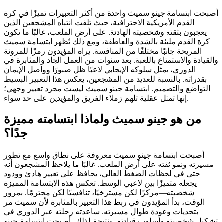
أصبحت ابتسامة جينو سميث واحدة من أكثر التعبيرات تميزًا في كرة
القدم الأمريكية الاحترافية، حيث تلفت انتباه المشجعين الذين
يعجبون بثقته وشخصيته الهادئة. على أرض الملعب، غالبًا ما تكون
كرة القدم مليئة بالشدة والعاطفة، ومع ذلك تُظهر ابتسامة سميث
المريحة جانبًا مختلفًا من المنافسة. يراه المؤيدون رمزًا للمرونة
والقيادة والاستمتاع باللعبة. بعد سنوات من العمل الجاد والمثابرة في
الدوري، يمثل سلوكه الإيجابي لاعبًا ظل صبورًا وواصل الإيمان
بقدراته. بالنسبة للعديد من المشجعين، يعكس هذا التعبير البسيط
التواضع والتصميم. ابتسامة جينو سميث ليست مجرد تعبير وجهي؛
إنها تمثل عقلية تلهم زملاء الفريق والمؤيدين على حد سواء.
من هو جينو سميث ولماذا ابتسامته مميزة
جدًا؟
أصبحت ابتسامة جينو سميث معروفة على نطاق واسع مع تطور
مسيرته ونمو ثقته على أرض الملعب. غالبًا ما يلاحظ المشجعون أنه
حتى في لحظات الضغط العالي، يحافظ على تعبير هادئ وودود
يجعله متميزًا بين لاعبي الوسط. تعكس هذه الابتسامة المميزة
شخصيته—مركزًا لكن مسترخيًا، تنافسيًا لكن محترمًا. بمرور
الوقت، بدأ المؤيدون في ربط هذا التعبير بالمثابرة لأن سميث مر
بتحديات وعودة طوال مسيرته. ساعدته رحلته عبر الدوري في
تشكيل شخصيته وأسلوب قيادته. ونتيجة لذلك، أصبحت ابتسامة جينو