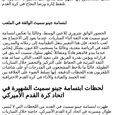
تلتقط إثارة ورضا النجاح في كرة القدم.
ابتسامة جينو سميث الواثقة في الملعب
الحضور الواثق ضروري للاعبي الوسط، وغالبًا ما تعكس ابتسامة
جينو سميث هذه الثقة أثناء المباريات. عندما يعود إلى الاجتماع بعد
لعب ناجحة، فإن هذا التعبير ينقل الطمأنينة إلى زملائه والمدربين.
الثقة في الرياضة معدية، وغالبًا ما يستجيب اللاعبون بشكل إيجابي
عندما يبدو قائدهم هادئًا ومتفائلاً. يُظهر سلوك سميث أنه يثق في
قراراته ويؤمن بقدرة الفريق على تنفيذ اللعب التالي. تساعد هذه
الثقة المرئية في الحفاظ على التركيز والتحفيز خلال المباريات
الطويلة. غالبًا ما يلاحظ المشجعون في المدرجات أو على شاشات
التلفزيون هذه اللحظات الدقيقة. إنها تسلط الضوء على العلاقة بين
لغة الجسد والقيادة والأداء في كرة القدم الاحترافية.
لحظات ابتسامة جينو سميث الشهيرة في
اتحاد كرة القدم الأميركي
ظهرت ابتسامة جينو سميث في العديد من اللحظات التي لا تُنسى
طوال مسيرته في اتحاد كرة القدم الأميركي، خاصة خلال المباريات