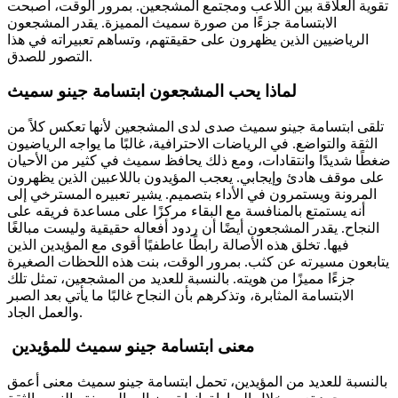
تقوية العلاقة بين اللاعب ومجتمع المشجعين. بمرور الوقت، أصبحت
الابتسامة جزءًا من صورة سميث المميزة. يقدر المشجعون
الرياضيين الذين يظهرون على حقيقتهم، وتساهم تعبيراته في هذا
التصور للصدق.
لماذا يحب المشجعون ابتسامة جينو سميث
تلقى ابتسامة جينو سميث صدى لدى المشجعين لأنها تعكس كلاً من
الثقة والتواضع. في الرياضات الاحترافية، غالبًا ما يواجه الرياضيون
ضغطًا شديدًا وانتقادات، ومع ذلك يحافظ سميث في كثير من الأحيان
على موقف هادئ وإيجابي. يعجب المؤيدون باللاعبين الذين يظهرون
المرونة ويستمرون في الأداء بتصميم. يشير تعبيره المسترخي إلى
أنه يستمتع بالمنافسة مع البقاء مركزًا على مساعدة فريقه على
النجاح. يقدر المشجعون أيضًا أن ردود أفعاله حقيقية وليست مبالغًا
فيها. تخلق هذه الأصالة رابطًا عاطفيًا أقوى مع المؤيدين الذين
يتابعون مسيرته عن كثب. بمرور الوقت، بنت هذه اللحظات الصغيرة
جزءًا مميزًا من هويته. بالنسبة للعديد من المشجعين، تمثل تلك
الابتسامة المثابرة، وتذكرهم بأن النجاح غالبًا ما يأتي بعد الصبر
والعمل الجاد.
معنى ابتسامة جينو سميث للمؤيدين
بالنسبة للعديد من المؤيدين، تحمل ابتسامة جينو سميث معنى أعمق