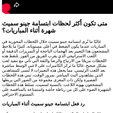
متى تكون أكثر لحظات ابتسامة جينو سميث
شهرة أثناء المباريات؟
غالبًا ما تُرى ابتسامة جينو سميث خلال اللحظات المحورية في
المباريات عندما يكون الضغط في أعلى مستوياته. كثيرًا ما يلاحظ
المشجعون هذا التعبير بعد الهجمات الناجحة أو التمريرات الدقيقة أو
اللعب الاستراتيجي الذي يقرب الفريق من الفوز. تلتقط هذه
اللحظات مزيجًا من الارتياح والرضا والثقة التي تأتي مع تنفيذ لعب
بشكل صحيح. غالبًا ما تركز الكاميرات على لاعبي الوسط مباشرة
بعد اللعب الرئيسي، مما يجعل هذه التعبيرات لا تُنسى للمشاهدين
الذين يشاهدون البث المباشر. بمرور الوقت، تبني هذه اللحظات
القصيرة ولكن ذات المغزى مجموعة من الصور التي يربطها
المشجعون بهوية اللاعب. بالنسبة لسميث، تسلط هذه اللحظات
الشهيرة الضوء على كل من رباطة جأشه واستمتاعه بالمنافسة على
المستوى الاحترافي.
رد فعل ابتسامة جينو سميث أثناء المباريات