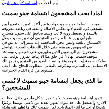
.
بهم.
أعجب بـ
ابتسامة كايل هاميلتون
لماذا يحب المشجعون ابتسامة جينو سميث
أصبحت ابتسامة جينو سميث واحدة من أكثر التعبيرات تقديراً بين
مشجعي كرة القدم لأنها تعكس الأصالة والثقة. في رياضة معروفة
بالشدة والضغط، رؤية لاعب وسط يحافظ على سلوك مسترخٍ
وإيجابي يبرز. غالبًا ما يشعر المؤيدون أن تعبير سميث يمثل
الاستمتاع باللعبة وليس مجرد المنافسة. إنه يشير إلى أنه يثق في
قدراته ويؤمن بفريقه، حتى خلال اللحظات الصعبة. يتواصل
المشجعون مع الرياضيين الذين يظهرون على حقيقتهم، ويساعد
موقف سميث الهادئ في خلق هذا الارتباط. بمرور الوقت، بنى
سلوكه سمعة إيجابية ومرونة. بالنسبة للعديد من المؤيدين، ترمز تلك
الابتسامة إلى المثابرة، وتذكرهم بالتفاني المطلوب للنجاح على أعلى
مستوى من كرة القدم الاحترافية.
ما الذي يجعل ابتسامة جينو سميث لا تُنسى
للمشجعين؟
تتميز ابتسامة جينو سميث لأنها تظهر بشكل طبيعي خلال لحظات
الإثارة والضغط على حد سواء. يُظهر العديد من لاعبي الوسط تركيزًا
شديدًا أو إحباطًا أثناء المباريات، لكن سميث غالبًا ما يُظهر ثقة هادئة