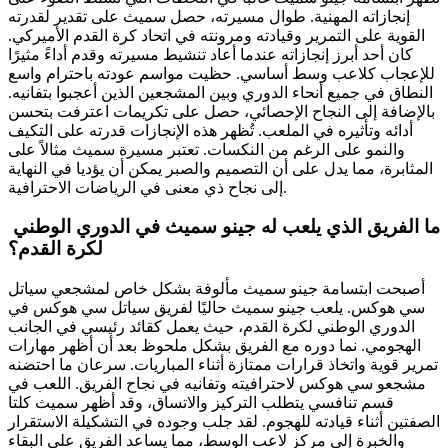
إنجازاته المهنية. طوال مسيرته، حصل سميث على تقدير لقدرته
القوية على التمرير وقيادته ومرونته في اتحاد كرة القدم الأميركي.
كان أحد أبرز إنجازاته عندما أعاد تنشيط مسيرته وقدم أداءً مثيرًا
للإعجاب كلاعب وسط أساسي. حظيت مواسم عودته باحترام واسع
النطاق في جميع أنحاء الدوري وبين المشجعين الذين أعجبوا بتفانيه.
بالإضافة إلى النجاح الإحصائي، حصل على تكريمات اعترفت بتحسن
أدائه وتأثيره في الملعب. تُظهر هذه الإنجازات قدرته على التكيف
والنمو على الرغم من النكسات. تعتبر مسيرة سميث مثالاً على
المثابرة، مما يدل على أن التصميم والصبر يمكن أن يؤديا في النهاية
إلى نجاح ذي معنى في الرياضات الاحترافية.
ما الفريق الذي يلعب له جينو سميث في الدوري الوطني
لكرة القدم؟
أصبحت ابتسامة جينو سميث مألوفة بشكل خاص لمشجعي سياتل
سي هوكس. يلعب جينو سميث حاليًا لفريق سياتل سي هوكس في
الدوري الوطني لكرة القدم، حيث يعمل كقائد رئيسي في الجانب
الهجومي. نما دوره مع الفريق بشكل ملحوظ بعد أن أظهر مهارات
تمرير قوية واتخاذ قرارات ممتازة أثناء المباريات. سرعان ما احتضنه
مشجعو سي هوكس لاحترافيته وتفانيه في نجاح الفريق. اللعب في
قسم تنافسي يتطلب التركيز والاتساق، وقد أظهر سميث كلتا
الصفتين أثناء قيادته للهجوم. لقد جلب وجوده في التشكيلة الاستقرار
والخبرة إلى مركز لاعب الوسط، مما يساعد الفريق على البقاء