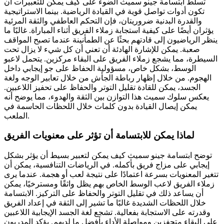
تسلط ابتسامة جينو سميث الضوء على كيف يمكن للتعبيرات أن
تكون أدوات تواصل قوية في القيادة الرياضية. بينما الاستراتيجية
والقدرة البدنية ضروريتان، فإن التحكم العاطفي والثقة المرئية
يؤثران أيضًا على كيفية استجابة زملاء الفريق أثناء المباراة. غالبًا ما
ينظر الرياضيون إلى قادتهم بحثًا عن الطمأنينة عندما تصبح المواقف
صعبة. يمكن للإشارة الهادئة أن تعني أن كل شيء لا يزال تحت
السيطرة، مما يشجع زملاء الفريق على البقاء مركزين. يتحمل لاعبو
الوسط، بشكل خاص، مسؤولية الحفاظ على جو إيجابي داخل
الهجوم. من خلال إظهار رباطة الجأش من خلال تعابير الوجه ولغة
الجسد، يمكن للقادة تقليل التوتر والحفاظ على تحفيز اللاعبين.
يعكس سلوك سميث هذا التوازن بين الثقة والهدوء، مما يوضح أنه
يمكن إيصال القيادة بدون كلمات خلال اللحظات الحاسمة في
الملعب.
لماذا يمكن للابتسامة أن تؤثر على معنويات الفريق
توضح ابتسامة جينو سميث كيف يمكن لتعبير بسيط أن يؤثر بشكل
إيجابي على مزاج فريق بأكمله. في الرياضات التنافسية، يمكن أن
تتغير المعنويات بسرعة اعتمادًا على نتيجة لعب أو هجمة. عندما يرى
زملاء الفريق لاعب الوسط الخاص بهم يظل واثقًا ومسترخيًا، يمكن
أن يساعد ذلك في تقليل التوتر والحفاظ على التركيز. الابتسامة
خلال اللحظات الشديدة غالبًا ما تشير إلى الثقة في إعداد الفريق
وقدرته على الاستجابة بفعالية. تشجع لغة الجسد الإيجابية اللاعبين
على البقاء متحفزين ومواصلة الأداء بأفضل ما لديهم. يؤكد المدربون