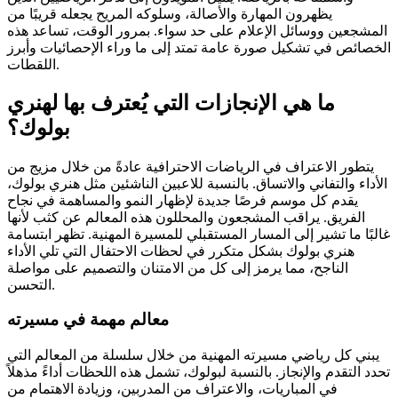
يظهرون المهارة والأصالة، وسلوكه المريح يجعله قريبًا من
المشجعين ووسائل الإعلام على حد سواء. بمرور الوقت، تساعد هذه
الخصائص في تشكيل صورة عامة تمتد إلى ما وراء الإحصائيات وأبرز
اللقطات.
ما هي الإنجازات التي يُعترف بها لهنري
بولوك؟
يتطور الاعتراف في الرياضات الاحترافية عادةً من خلال مزيج من
الأداء والتفاني والاتساق. بالنسبة للاعبين الناشئين مثل هنري بولوك،
يقدم كل موسم فرصًا جديدة لإظهار النمو والمساهمة في نجاح
الفريق. يراقب المشجعون والمحللون هذه المعالم عن كثب لأنها
غالبًا ما تشير إلى المسار المستقبلي للمسيرة المهنية. تظهر ابتسامة
هنري بولوك بشكل متكرر في لحظات الاحتفال التي تلي الأداء
الناجح، مما يرمز إلى كل من الامتنان والتصميم على مواصلة
التحسن.
معالم مهمة في مسيرته
يبني كل رياضي مسيرته المهنية من خلال سلسلة من المعالم التي
تحدد التقدم والإنجاز. بالنسبة لبولوك، تشمل هذه اللحظات أداءً مذهلاً
في المباريات، والاعتراف من المدربين، وزيادة الاهتمام من