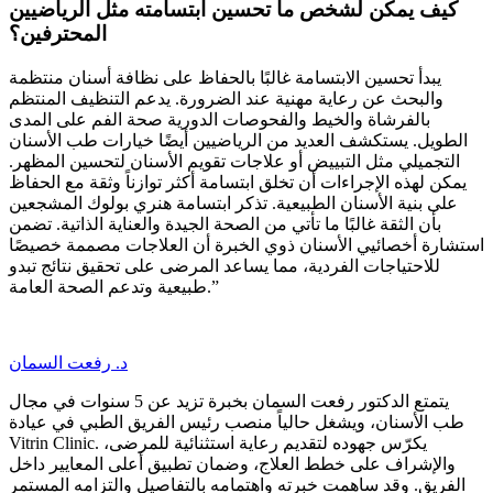
كيف يمكن لشخص ما تحسين ابتسامته مثل الرياضيين
المحترفين؟
يبدأ تحسين الابتسامة غالبًا بالحفاظ على نظافة أسنان منتظمة
والبحث عن رعاية مهنية عند الضرورة. يدعم التنظيف المنتظم
بالفرشاة والخيط والفحوصات الدورية صحة الفم على المدى
الطويل. يستكشف العديد من الرياضيين أيضًا خيارات طب الأسنان
التجميلي مثل التبييض أو علاجات تقويم الأسنان لتحسين المظهر.
يمكن لهذه الإجراءات أن تخلق ابتسامة أكثر توازناً وثقة مع الحفاظ
على بنية الأسنان الطبيعية. تذكر ابتسامة هنري بولوك المشجعين
بأن الثقة غالبًا ما تأتي من الصحة الجيدة والعناية الذاتية. تضمن
استشارة أخصائيي الأسنان ذوي الخبرة أن العلاجات مصممة خصيصًا
للاحتياجات الفردية، مما يساعد المرضى على تحقيق نتائج تبدو
طبيعية وتدعم الصحة العامة.”
د. رفعت السمان
يتمتع الدكتور رفعت السمان بخبرة تزيد عن 5 سنوات في مجال
طب الأسنان، ويشغل حالياً منصب رئيس الفريق الطبي في عيادة
Vitrin Clinic. يكرّس جهوده لتقديم رعاية استثنائية للمرضى،
والإشراف على خطط العلاج، وضمان تطبيق أعلى المعايير داخل
الفريق. وقد ساهمت خبرته واهتمامه بالتفاصيل والتزامه المستمر