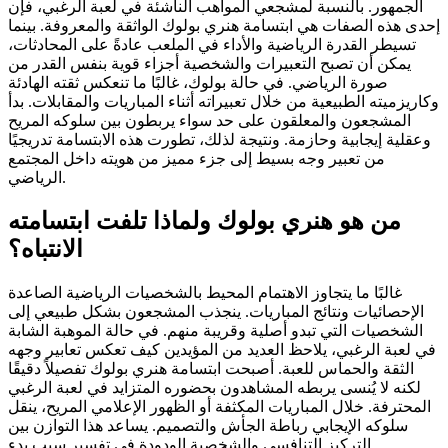
الجمهور. بالنسبة لمشجعي المواهب الناشئة في لعبة الرغبي، فإن
إحدى هذه الصفات هي ابتسامة هنري بولوك الواثقة والمعروفة. بينما
تسيطر القدرة الرياضية والأداء في الملعب عادةً على المحادثات،
يمكن أن تصبح التعبيرات والشخصية أجزاء قوية بنفس القدر من
صورة الرياضي. في حالة بولوك، غالبًا ما تنعكس ثقته الهادئة
وكاريزميته الطبيعية من خلال تعبيراته أثناء المباريات والمقابلات. بدأ
المشجعون والمعلقون على حد سواء يربطون بين سلوكه المريح
وعقلية إيجابية وحازمة. ونتيجة لذلك، تطورت هذه الابتسامة تدريجيًا
من تعبير وجه بسيط إلى جزء مميز من هويته داخل المجتمع
الرياضي.
من هو هنري بولوك ولماذا تلفت ابتسامته
الانتباه؟
غالبًا ما يتجاوز الاهتمام المحيط بالشخصيات الرياضية الصاعدة
الإحصائيات ونتائج المباريات. ينجذب المشجعون بشكل طبيعي إلى
الشخصيات التي تبدو أصلية وقريبة منهم. في حالة الموهبة الشابة
في لعبة الرغبي، يلاحظ العديد من المؤيدين كيف تعكس تعابير وجهه
الثقة والحماس للعبة. أصبحت ابتسامة هنري بولوك تفصيلاً دقيقًا
لكنه لا يُنسى يربطه المشاهدون بحضوره المتزايد في لعبة الرغبي
المحترفة. خلال المباريات المكثفة أو الظهور الإعلامي المريح، ينقل
سلوكه الإيجابي رباطة الجأش والتصميم. يساعد هذا التوازن بين
التركيز التنافسي والشخصية الودودة في تفسير سبب بدء