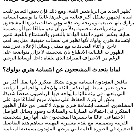
يُظهر العديد من الرياضيين الثقة، ومع ذلك فإن بعض التعابير تلفت
انتباه الجمهور بشكل أكثر فعالية من غيرها. غالبًا ما توصف ابتسامة
بولوك بأنها طبيعية ومريحة وصادقة، وهي صفات يقدرها المشجعون
في بيئة رياضية تنافسية. بدلاً من أن تبدو مبالغًا فيها أو مصممة
بعناية، يعكس تعبيره الثقة الهادئة بالنفس والاستمتاع باللعبة. تتميز
ابتسامة هنري بولوك لأنها تظهر في لحظات حقيقية، مثل بعد لعب
ناجح أو أثناء المحادثات مع ممثلي وسائل الإعلام. تعزز هذه
الظهورات التلقائية الانطباع بأن شخصيته لا تزال متواضعة على
الرغم من الاعتراف المتزايد الذي يتلقاه داخل أوساط الرغبي.
لماذا يتحدث المشجعون عن ابتسامة هنري بولوك؟
يناقش المؤيدون ابتسامة بولوك بشكل متكرر لأنها تمثل أكثر من
مجرد تعبير بسيط. إنها تعكس الثقة والإيجابية والحماس للرياضة
التي يلعبها. في بيئة غالبًا ما يواجه فيها الرياضيون ضغطًا شديدًا،
يمكن أن يترك الحفاظ على سلوك مريح انطباعًا قويًا على
المشاهدين. أصبحت ابتسامة هنري بولوك لا تُنسى من خلال الظهور
المتكرر في احتفالات المباريات والمقابلات وصور وسائل التواصل
الاجتماعي. غالبًا ما يفسرها المشجعون على أنها رمز لشخصيته
القريبة وتصميمه. مع تقدم مسيرته المهنية، تساهم هذه التفاصيل
الصغيرة في الصورة العامة التي يربطها المؤيدون بسمعته المتنامية.