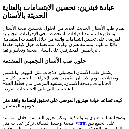
عيادة فيترين: تحسين الابتسامات بالعناية
الحديثة بالأسنان
يقدم طب الأسنان الحديث العديد من الحلول لتحسين صحة الأسنان
ومظهرها. تساعد العيادات المتخصصة في الإجراءات التجميلية
المرضى على تحقيق ابتسامات واثقة من خلال التقنيات المتقدمة.
غالبًا ما تلهم ابتسامة هنري بولوك المناقشات حول كيفية حفاظ
الرياضيين المحترفين على أسنان صحية وتعابير واثقة.
حلول طب الأسنان التجميلي المتقدمة
يشمل طب الأسنان التجميلي علاجات مثل التبييض والقشور
وتعديلات تقويم الأسنان. صُممت هذه الإجراءات لتحسين كل من
الجماليات وصحة الأسنان. يستفيد المرضى من خطط العلاج
الشخصية التي تلبي الاحتياجات الفردية.
كيف تساعد عيادة فيترين المرضى على تحقيق ابتسامة واثقة مثل
نجومهم المفضلين
توضح ابتسامة هنري بولوك كيف يمكن تعزيز الثقة من خلال ابتسامة
على الجمع بين
Vitrin
صحية وجيدة الصيانة. تركز عيادات مثل
التكنولوجيا الحديثة والخبرة المهنية لمساعدة المرضى على تحقيق