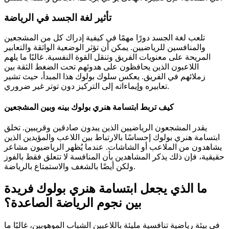
تأثير لغة الجسد في الرياضة
تلعب لغة الجسد دورًا مهمًا في كيفية إدراك كل من المشجعين
والمنافسين للرياضيين. يمكن أن تؤثر الوضعية الواثقة والتعابير
المريحة على معنويات الفريق وتنقل القوة النفسية. غالبًا ما يلهم
اللاعبون الذين يحافظون على هدوئهم تحت الضغط الثقة بين
زملائهم في الفريق. يعكس سلوك بولوك هذا المبدأ، حيث تشير
تعابيره وإيماءاته إلى التركيز دون توتر غير ضروري.
كيف تربط ابتسامة هنري بولوك بينه وبين المشجعين
يقدر المشجعون الرياضيين الذين يبدون صادقين وقريبين. تخلق
ابتسامة هنري بولوك إحساسًا بالارتباط بين اللاعب والمؤيدين الذين
يشاهدون من الملاعب أو الشاشات. عندما يُظهر الرياضيون مشاعر
حقيقية، فإن ذلك يذكر المشاهدين بأن المنافسة لا تتعلق فقط بالفوز
ولكن أيضًا بالشغف والاستمتاع بالرياضة.
ما الذي يجعل ابتسامة هنري بولوك فريدة
بين نجوم الرياضة الصاعدة؟
في بيئة رياضية تنافسية مليئة باللاعبين الشباب الموهوبين، غالبًا ما