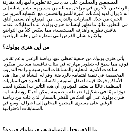
المشجعين والمحللين على مدى سرعة تطويره لمهاراته مقارنة
بالرياضيين الآخرين في مراحل مماثلة من مسيرتهم. يشير شبابه إلى
أنه لا يزال لديه إمكانات كبيرة للنمو والتحسن. مع اكتسابه المزيد من
الخبرة من خلال المباريات والتدريب، من المتوقع أن يستمر أداؤه
في التطور. غالبًا ما تظهر ابتسامة هنري بولوك أثناء المقابلات عندما
يناقش تطوره وأهدافه المستقبلية، مما يعكس كلاً من التواضع
والإثارة بشأن الفرص التي تنتظره في رحلته الرياضية.
من أين هنري بولوك؟
يأتي هنري بولوك من خلفية تحظى فيها رياضة الرغبي بدعم ثقافي
قوي، مما سمح له بتطوير مهاراته في بيئات تنافسية منذ سن مبكرة.
ساعدت الأندية المحلية والمسابقات المدرسية وبرامج التدريب
المخصصة في تنمية اهتمامه بالرياضة. وفر له النشأة في مثل هذه
الأماكن فرصًا قيمة لصقل أسلوبه واكتساب الخبرة في المباريات
المنظمة. غالبًا ما يعتقد المؤيدون أن هذه التأثيرات المبكرة لعبت
دورًا مهمًا في تشكيل انضباطه وتصميمه. يمكن أحيانًا رؤية ابتسامة
هنري بولوك على أنها انعكاس للفخر بالمسار الذي قاده من رياضة
الرغبي على مستوى المجتمع المحلي إلى اعتراف أوسع في
المسابقات الاحترافية.
ما الذي يجعل ابتسامة هنري بولوك فريدة؟