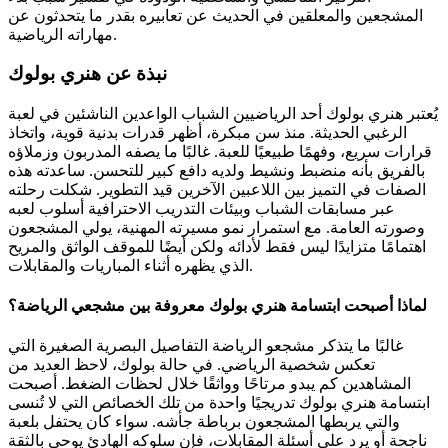
المشجعين والمعلقين في الحديث عن تعابيره بقدر ما يتحدثون عن
مهاراته الرياضية.
نبذة عن هنري بولوك
يُعتبر هنري بولوك أحد الرياضيين الشباب الواعدين الناشئين في لعبة
الرغبي الحديثة. منذ سن مبكرة، أظهر قدرات بدنية قوية، واتخاذ
قرارات سريع، وفهمًا طبيعيًا للعبة. غالبًا ما يصفه المدربون وزملاؤه
بالفريق بأنه منضبط ونشيط ولديه دافع كبير للتحسن. ساعدته هذه
الصفات في التميز بين اللاعبين الآخرين قيد التطوير. شكلت رحلته
عبر مسابقات الشباب وبيئات التدريب الاحترافية أسلوب لعبه
وصورته العامة. مع استمرار نمو مسيرته المهنية، يولي المشجعون
اهتمامًا متزايدًا ليس فقط لأدائه ولكن أيضًا للموقف الواثق والمريح
الذي يظهره أثناء المباريات والمقابلات.
لماذا أصبحت ابتسامة هنري بولوك معروفة بين مشجعي الرياضة؟
غالبًا ما يتذكر مشجعو الرياضة التفاصيل البصرية الصغيرة التي
تعكس شخصية الرياضي. في حالة بولوك، لاحظ العديد من
المشاهدين كم يبدو مرتاحًا وواثقًا خلال لحظات الضغط. أصبحت
ابتسامة هنري بولوك تدريجيًا واحدة من تلك الخصائص التي لا تُنسى
والتي يربطها المشجعون برباطة جأشه. سواء كان يحتفل بلعبة
ناجحة أو يرد على أسئلة المقابلات، فإن سلوكه الهادئ يوحي بالثقة