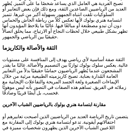
تصبح الفردية هي العامل الذي يساعد شخصًا ما على التميز. يُظهر
العديد من الرياضيين الصاعدين الثقة، ومع ذلك فإن بعض التعابير أو
السلوكيات تلفت انتباه الجمهور بسهولة أكبر من غيرها. تتميز
ابتسامة هنري بولوك لأنها تعكس كلاً من رباطة الجأش والحماس
دون أن تبدو مصطنعة أو مبالغًا فيها. غالبًا ما يلاحظ المؤيدون أنها
تظهر بشكل طبيعي خلال لحظات النجاح أو الارتياح، مما يخلق اتصالاً
حقيقيًا بين الرياضي والجمهور.
الثقة والأصالة والكاريزما
الثقة صفة أساسية لأي رياضي يهدف إلى المنافسة على مستويات
عالية. يعكس سلوك بولوك توازنًا بين التصميم والأصالة. غالبًا ما يقدر
المشجعون عندما يُظهر الرياضيون حماسًا حقيقيًا بدلاً من التعابير
العامة المُدارة بعناية. تصبح كاريزميته الطبيعية مرئية من خلال
الإيماءات الصغيرة ولغة الجسد المريحة والتفاعلات الإيجابية مع
زملائه في الفريق. تساهم هذه الصفات في التصور بأنه ليس موهوبًا
فحسب، بل أيضًا قريبًا وصادقًا.
مقارنة ابتسامة هنري بولوك بالرياضيين الشباب الآخرين
يتضمن تاريخ الرياضة العديد من الرياضيين الذين أصبحت تعابيرهم أو
احتفالاتهم أيقونية. تدعو ابتسامة هنري بولوك إلى المقارنة مع
اللاعبين الشباب الآخرين الذين يظهرون شخصيات مميزة في