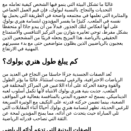
غالبًا ما تشكل البيئة التي ينمو فيها الشخص كيفية تعامله مع
التحديات والنجاح. بالنسبة لبولوك، فإن قيم العمل الجماعي
والمثابرة التي تعلمها في مجتمعه واضحة في الطريقة التي يحمل بها
نفسه في الملعب. كثيرًا ما يفسر المؤيدون ابتسامة هنري بولوك
على أنها انعكاس لتلك الجذور. فبدلاً من أن يبدو جادًا أو متحفظًا
بشكل مفرط، توحي تعابيره بتوازن بين التركيز التنافسي والاستمتاع
الحقيقي بالرياضة. هذا المزيج يجعله قريبًا من المشجعين الذين
يعجبون بالرياضيين الذين يظلون متواضعين حتى مع بدء مسيرتهم
المهنية في الارتفاع.
كم يبلغ طول هنري بولوك؟
تُعد الصفات الجسدية جزءًا حاسمًا من النجاح في العديد من
الرياضات الاحترافية، والرغبي ليست استثناءً. غالبًا ما يؤثر الطول
والقوة وخفة الحركة على أداء اللاعبين في المراكز المختلفة في
الملعب. جذبت بنية هنري بولوك الانتباه لأنها تكمل أسلوب لعبه
الديناميكي. يسمح له حضوره البدني بالمنافسة بفعالية في المواقف
الصعبة، بينما تضمن حركته قدرته على التكيف مع الوتيرة السريعة
للرغبي الحديثة. تظهر ابتسامة هنري بولوك أحيانًا أثناء المقابلات التي
تلي المباراة حيث يتحدث عن أدائه، مما يمنح المؤيدين لمحة عن
الثقة التي تصاحب قدراته الرياضية.
الصفات البدنية التي تدعم أدائه الرياضي