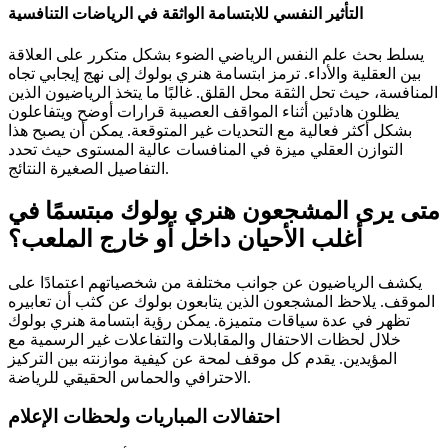
التأثير النفسي للابتسامة الواثقة في الرياضات التنافسية
يسلط بحث علم النفس الرياضي الضوء بشكل متكرر على العلاقة
بين العقلية والأداء. ترمز ابتسامة هنري بولوك إلى نهج إيجابي تجاه
المنافسة، حيث تحل الثقة محل القلق. غالبًا ما يتخذ الرياضيون الذين
يظلون هادئين أثناء المواقف العصيبة قرارات أوضح ويتفاعلون
بشكل أكثر فعالية مع التحديات غير المتوقعة. يمكن أن يصبح هذا
التوازن العقلي ميزة في المنافسات عالية المستوى حيث تحدد
التفاصيل الصغيرة النتائج.
متى يرى المشجعون هنري بولوك مبتسمًا في
أغلب الأحيان داخل أو خارج الملعب؟
يكشف الرياضيون عن جوانب مختلفة من شخصياتهم اعتمادًا على
الموقف. يلاحظ المشجعون الذين يتابعون بولوك عن كثب أن تعابيره
تظهر في عدة سياقات متميزة. يمكن رؤية ابتسامة هنري بولوك
خلال لحظات الاحتفال والمقابلات والتفاعلات غير الرسمية مع
المؤيدين. يقدم كل موقف لمحة عن كيفية موازنته بين التركيز
الاحترافي والحماس الحقيقي للرياضة.
احتفالات المباريات ولحظات الإعلام