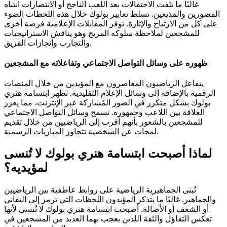
غالبًا ما تلفت الاحتفالات بعد اللعب الناجح أو الانتصارات انتباه
المصورين والمذيعين. تسلط تعابير بولوك خلال هذه اللحظات الضوء
على كل من الارتياح والإثارة. توفر المقابلات الإعلامية فرصة أخرى
للمشجعين لملاحظة سلوكه المريح وهو يناقش الاستراتيجيات
والتجارب وإنجازات الفريق.
ظهوره على وسائل التواصل الاجتماعي وتفاعلاته مع المشجعين
يتفاعل الرياضيون المعاصرون مع المؤيدين من خلال المنصات
الرقمية بالإضافة إلى وسائل الإعلام التقليدية. تظهر ابتسامة هنري
بولوك بشكل متكرر في الصور المُشاركة عبر الإنترنت، مما يعزز
العلاقة بين اللاعب وجمهوره. تسمح وسائل التواصل الاجتماعي
للمشجعين بالشعور بأنهم أقرب إلى الرياضيين من خلال تقديم
لمحات عن الشخصية تتجاوز المباريات الرسمية.
لماذا أصبحت ابتسامة هنري بولوك لا تُنسى
لمؤيديه؟
تُبنى الجماهيرية الرياضية على روابط عاطفية بين الرياضيين
والجماهير. غالبًا ما يتذكر المؤيدون اللحظات التي ترمز إلى التفاني
أو الشغف أو الأصالة. أصبحت ابتسامة هنري بولوك لا تُنسى لأنها
تعكس التفاؤل والثقة اللذين يعجب بهما العديد من المشجعين في