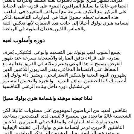
متزايد. يشتهر هنري بولوك بأسلوب لعبه النشط والتزامه بالعمل
الجماعي. غالبًا ما يسلط المراقبون الضوء على قدرته على الحفاظ
على التركيز مع التكيف بسرعة مع المواقف المتغيرة في الملعب.
هذه الصفات تجعله حضورًا قيمًا في المباريات التنافسية. تُذكر
ابتسامة هنري بولوك أحيانًا إلى جانب هذه الصفات لأنها تعكس الثقة
والحماس اللذين يحددان أسلوبه في الرياضة.
دوره وأسلوب لعبه
يجمع أسلوب لعب بولوك بين التصميم والوعي التكتيكي. يُعرف
بقدرته على قراءة تدفق المباراة والاستجابة بسرعة عند ظهور
الفرص. يسمح له هذا الوعي بدعم زملائه في الفريق بفعالية مع
الحفاظ على الانضباط الدفاعي. يقدر المدربون اللاعبين الذين
يظهرون القوة البدنية والتفكير الاستراتيجي، ويشير أداء بولوك إلى
أنه يمتلك كلتا الصفتين. ساهم التدريب والخبرة والتحسن المستمر
في تشكيل دوره داخل بيئات الرغبي التنافسية.
لماذا تجعله موهبته وابتسامة هنري بولوك مميزًا
يتنافس العديد من الرياضيين الموهوبين على مستويات عالية، لكن
الشخصية غالبًا ما تحدد من سيصبح لا يُنسى لدى المشجعين. يساعده
هدوء بولوك أثناء المباريات والمقابلات في التميز بين اللاعبين
الناشئين الآخرين. ترمز ابتسامة هنري بولوك إلى عقليته الإيجابية
واستمتاعه بالرياضة. يميل المؤيدون إلى تذكر الرياضيين الذين