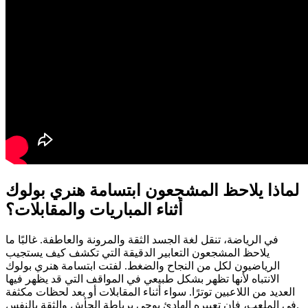
لماذا يلاحظ المشجعون ابتسامة هنري بولوك
أثناء المباريات والمقابلات؟
في الرياضة، تنقل لغة الجسد الثقة والمرونة والعاطفة. غالبًا ما
يلاحظ المشجعون التعابير الدقيقة التي تكشف كيف يستجيب
الرياضيون لكل من النجاح والضغط. لفتت ابتسامة هنري بولوك
الانتباه لأنها تظهر بشكل طبيعي في المواقف التي قد يظهر فيها
العديد من اللاعبين توترًا. سواء أثناء المقابلات أو بعد لحظات مكثفة
في الملعب، فإن تعبيره الهادئ يوحي برباطة الجأش والثقة بالنفس.