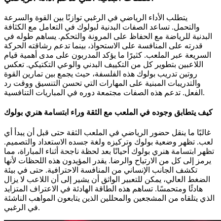
يتطلب الأداء الرياضي في الرغبي توازنًا بين القوة والسرعة
والتحمل. تساعد الصفات البدنية لبولوك في التعامل مع الكثافة
البدنية للرياضة مع الحفاظ على المرونة والتحكم. يساهم طوله في
قدرته على المنافسة على الاستحواذ، بينما تدعم رشاقته الحركة
السريعة عبر الملعب. كثيرًا ما يؤكد المدربون على مدى أهمية قيام
اللاعبين بتطوير كل من التكييف البدني والوعي التكتيكي. تعكس
روتين تدريب بولوك هذه الفلسفة، حيث يجمع بين تمارين القوة
والتدريبات المبنية على المهارات التي تحسن التنسيق ووقت رد
الفعل. تدعم هذه الصفات مجتمعة دوره في المباريات التنافسية.
كيف يتطابق وجوده في الملعب مع الثقة وراء ابتسامة هنري بولوك
غالبًا ما ينقل حضور الرياضي في الملعب الثقة حتى قبل أن يبدأ أي
لعب. تظهر وضعية بولوك وتركيزه ولغة جسده الاستعداد والتصميم.
تظهر ابتسامة هنري بولوك أحيانًا بعد لحظة ناجحة أثناء المباراة، مما
يرمز إلى كل من الارتياح والرضا. يقدر المؤيدون هذه اللحظات لأنها
تكشف الجانب الإنساني من المنافسة الاحترافية. حتى في بيئة
الضغط العالي، يمكن للتعبير الواثق أن يشير إلى أن اللاعب لا يزال
هادئًا ومتحمسًا. تساهم هذه الطاقة الهادئة في الاعتراف المتزايد
الذي يتلقاه من المشجعين والمحللين الذين يتابعون المواهب الناشئة
في الرغبي.