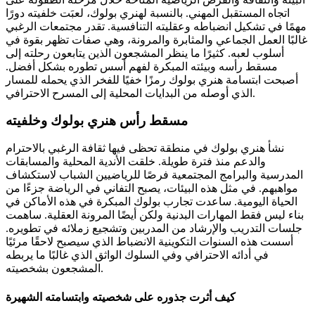
اتجاه المستقبل المهني. بالنسبة لهنري بولوك، لعبَت خلفيته دورًا
مهمًا في تشكيل انضباطه وعقليته التنافسية. تقدر مجتمعات الرغبي
غالبًا العمل الجماعي والمثابرة والمرونة، وهي صفات تظهر بقوة في
أسلوب لعبه. كثيرًا ما ينظر المشجعون الذين يتابعون رحلته إلى
مسقط رأسه وبيئته المبكرة لفهم أسس تطوره بشكل أفضل.
أصبحت ابتسامة هنري بولوك رمزًا خفيًا للفخر الذي يحمله للمسار
الذي أوصله من البدايات المحلية إلى المسرح الاحترافي.
مسقط رأس هنري بولوك وخلفيته
نشأ هنري بولوك في منطقة تحظى فيها ثقافة الرغبي بالاحترام
والدعم منذ فترة طويلة. خلقت الأندية المحلية والمسابقات
المدرسية والبرامج المجتمعية فرصًا للرياضيين الشباب لاستكشاف
مواهبهم. في مثل هذه البيئات، يصبح التفاني في الرياضة جزءًا من
الحياة اليومية. ساعدت تجارب بولوك المبكرة في هذه الأماكن في
بناء ليس فقط المهارات البدنية ولكن أيضًا المرونة العقلية. ساهمت
جلسات التدريب والإرشاد من المدربين وتشجيع زملائه في تطويره.
أسست هذه السنوات التكوينية الانضباط الذي سيصبح لاحقًا مرئيًا
في أدائه الاحترافي وفي السلوك الواثق الذي غالبًا ما يربطه
المشجعون بشخصيته.
كيف أثرت جذوره على شخصيته وابتسامته الشهيرة