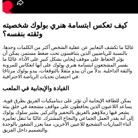
كيف تعكس ابتسامة هنري بولوك شخصيته
وثقته بنفسه؟
غالبًا ما تكشف التعابير عن عقلية الشخص أكثر من الكلمات وحدها.
بالنسبة للرياضيين الذين يتنافسون تحت ضغط مستمر، يمكن أن
يؤثر الحفاظ على موقف إيجابي بشكل كبير على الأداء. غالبًا ما
يفسر المشجعون ابتسامة هنري بولوك على أنها انعكاس للمرونة
والثقة الداخلية. بدلاً من أن يبدو مثقلًا بالتوقعات، يبدو بولوك مرتاحًا
في احتضان تحديات الرياضة الاحترافية.
القيادة والإيجابية في الملعب
يمكن للطاقة الإيجابية أن تؤثر على ديناميكيات الفريق بطرق قوية.
يساعد اللاعبون الذين يحافظون على مواقف مشجعة في خلق بيئة
يشعر فيها زملاؤهم بالفريق بالتحفيز والتركيز. يشير سلوك بولوك
إلى أنه يقدر العمل الجماعي والنجاح المشترك. غالبًا ما تنقل تعابيره
أثناء المباريات التشجيع للاعبين الآخرين، مما يعزز الشعور بالوحدة
والتصميم داخل الفريق.