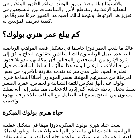
والاستمتاع بالرياضة. بمرور الوقت، ساعد الظهور المتكرر في
التغطية الإعلامية ومقاطع الأبرز والمناقشات بين المشجعين في
تعزيز هذا الارتباط. ونتيجة لذلك، أصبح هذا التعبير جزءًا معروفًا من
كيفية تعريف المؤيدين له.
كم يبلغ عمر هنري بولوك؟
غالبًا ما يلعب العمر دورًا حاسمًا في تشكيل قصة المواهب الرياضية
الصاعدة. يميل الرياضيون الشباب الذين يحققون النجاح مبكرًا إلى
إثارة الإثارة بين المشجعين والمحللين لأن إمكاناتهم تبدو بلا حدود.
في حالة لاعب الرغبي الواعد هذا، غالبًا ما تسلط المناقشات حول
تطوره الضوء على مدى سرعة تقدمه مقارنة بالآخرين في نفس
المرحلة من مسيرتهم المهنية. يفسر المؤيدون أحيانًا ابتسامة هنري
بولوك على أنها انعكاس للثقة الشبابية والحماس. عمره الصغير
نسبيًا يجعل رباطة جأشه أكثر إثارة للإعجاب، مما يشير إلى أنه يمتلك
مستوى من النضج يسمح له بالتعامل مع المنافسة الاحترافية بهدوء
وتصميم.
حياة هنري بولوك المبكرة
لعبت حياة هنري بولوك المبكرة دورًا مهمًا في تشكيل عقليته
الرياضية. فقد نشأ في بيئة تقدر الرياضة والانضباط، وطور اهتمامًا
بلعبة الرغبي في سن مبكرة. ساعدته جلسات التدريب والمسابقات