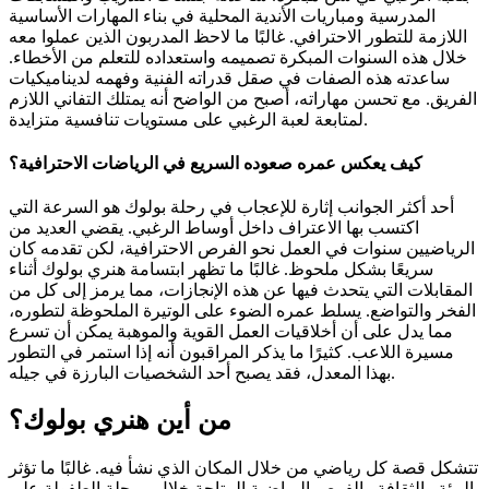
المدرسية ومباريات الأندية المحلية في بناء المهارات الأساسية
اللازمة للتطور الاحترافي. غالبًا ما لاحظ المدربون الذين عملوا معه
خلال هذه السنوات المبكرة تصميمه واستعداده للتعلم من الأخطاء.
ساعدته هذه الصفات في صقل قدراته الفنية وفهمه لديناميكيات
الفريق. مع تحسن مهاراته، أصبح من الواضح أنه يمتلك التفاني اللازم
لمتابعة لعبة الرغبي على مستويات تنافسية متزايدة.
كيف يعكس عمره صعوده السريع في الرياضات الاحترافية؟
أحد أكثر الجوانب إثارة للإعجاب في رحلة بولوك هو السرعة التي
اكتسب بها الاعتراف داخل أوساط الرغبي. يقضي العديد من
الرياضيين سنوات في العمل نحو الفرص الاحترافية، لكن تقدمه كان
سريعًا بشكل ملحوظ. غالبًا ما تظهر ابتسامة هنري بولوك أثناء
المقابلات التي يتحدث فيها عن هذه الإنجازات، مما يرمز إلى كل من
الفخر والتواضع. يسلط عمره الضوء على الوتيرة الملحوظة لتطوره،
مما يدل على أن أخلاقيات العمل القوية والموهبة يمكن أن تسرع
مسيرة اللاعب. كثيرًا ما يذكر المراقبون أنه إذا استمر في التطور
بهذا المعدل، فقد يصبح أحد الشخصيات البارزة في جيله.
من أين هنري بولوك؟
تتشكل قصة كل رياضي من خلال المكان الذي نشأ فيه. غالبًا ما تؤثر
البيئة والثقافة والفرص الرياضية المتاحة خلال مرحلة الطفولة على