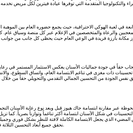
بعة في لعبة الهوكي الاحترافية، حيث يجمع حضوره العام بين الموهبة ال
بين والرعاة والمتخصصين في الإعلام عبر كل منصة وسياق عام. كونه موهبة جيل دخ
يوز مكانة بارزة فريدة في الوعي العام حيث يحظى كل جانب من جوانب 
اب حقاً في جودة جماليات الأسنان يعكس الاستثمار المستمر في رعاية 
حسينات ذات مغزى في تناغم الابتسامة العام، واتساق السطوع، والانسجا
فس الجودة من التحسين الجمالي التقدمي والتحويلي حقاً من خلال برا
ة عبر مقارنة ابتسامة جاك هيوز قبل وبعد نوع رعاية الأسنان التجميلي
تحسينات في شكل الأسنان ابتسامة أكثر تناغماً وتوازناً بصرياً. كما ت
مضيء الذي يجعل الابتسامة الكاملة لافتة للنظر بشكل فوري وجميلة
نحقق جميع أبعاد التحسين الثلاثة في وقت واحد لكل مريض من خلال برامجنا الشاملة لتحويل الابتسامة.