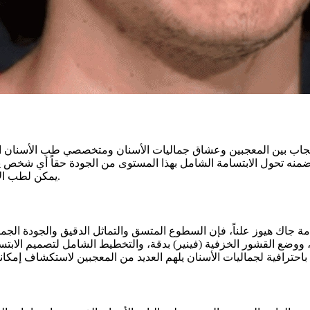
اً للإعجاب بين المعجبين وعشاق جماليات الأسنان ومتخصصي طب الأسنان
نه تحول الابتسامة الشامل بهذا المستوى من الجودة حقاً أي شخص يف
يمكن لطب الأسنان التجميلي الحديث تحقيقه باستمرار مع الخبرة والرؤية الصحيحة.
امة جاك هيوز علناً، فإن السطوع المتسق والتماثل الدقيق والجودة الجمال
، ووضع القشور الخزفية (فينير) بدقة، والتخطيط الشامل لتصميم الابتس
 باحترافية لجماليات الأسنان يلهم العديد من المعجبين لاستكشاف إمكا