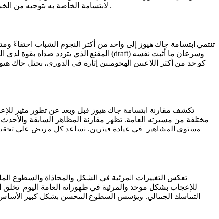
الابتسامة الخاصة به بتوجيه من الخبراء والتكنولوجيا المتقدمة التي توفرها عيادة فيترين لكل مريض نخدمه بتفانٍ حقيقي ورعاية أصيلة خلال كل مرحلة من مراحل تحوله الكامل.
تنتمي ابتسامة جاك هيوز إلى واحد من أكثر النجوم الشباب احتفاءً ومتا
المقنع الذي يتردد صداه بقوة لدى المعج
كواحد من أكثر اللاعبين الهجوميين إثارة في الدوري، يحتل جاك ه
تكشف مقارنة ابتسامة جاك هيوز قبل وبعد عن تطور مثير للإعج
مختلفة من مسيرته العامة. تظهر مقارنة المظاهر السابقة والأحدث ت
مستوى المشاهير. في عيادة فيترين، نساعد كل مريض على تحقيق ن
تعكس التغييرات المرئية في الشكل والمحاذاة والسطوع الملحوظ
للإعجاب بشكل موحد والمرئية في ظهوراته العامة اليوم. تخلق ال
التماسك الجمالي. ويؤسس السطوع المحسن بشكل كبير الأساس ال