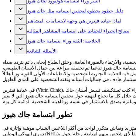
السر وراء ابتسامة هوليوود لجاك هيوز
دليل خطوة بخطوة لتحقيق ابتسامة مثل جاك هيوز
لماذا عيادة فيترين هي وجهة لابتسامات المشاهير
نصائح الخبراء للحفاظ على ابتسامة المشاهير المثالية
الخلاصة: الثقة وراء ابتسامة جاك هيوز
الأسئلة الشائعة
ة، والارتقاء بالصورة العامة، وخلق انطباع إيجابي دائم يتردد صداه
سامة جاك هيوز تناغماً تم تحقيقه ببراعة بين جمال الأسنان الطبيعي،
ه العلامة التجارية الشخصية والانطباعات الأولى القوية وزناً هائلاً
في عيادة فيترين (Vitrin Clinic)، نؤمن تماماً أن كل شخص يستحق ابتسامة تعكس شخصيته الفريدة بشكل أصيل وتضخم كاريزمته الطبيعية بقوة في كل بيئة يتواجد فيها. سواء كنت تستكشف تبييض أسنان جاك
دك خلال كل ما تحتاج لفهمه حول تحقيق ابتسامة جاك هيوز التي لا تغير
تطور ابتسامة جاك هيوز
زايد ونقاش متكرر لواحد من أكثر اللاعبين الشباب موهبة وإثارة في
دوري الهوكي الوطني (NHL)، والذي تمتد صورته العامة بقوة إلى ما هو أبعد من إنجازاته الاستثنائية على الجليد. إن فهم المسار الكامل لهذا التطور يوفر سياقاً قيماً حقاً لأي شخص ملهم لمتابعة رحلة تحول