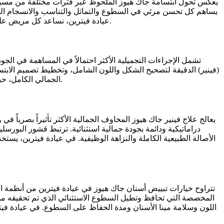
يعكس تحول ابتسامة جاك هيوز الملحوظ عبر فترات مختلفة من مسيرته ا
يساهم كل تحسن مرئي في السطوع والتماثل والتناسب والانسجام الجما
عيادة فيترين، نساعد كل مريض على تحقيق نفس الجودة من تحول الابتسامة الشامل والشخصي بشكل أصيل من خلال برامج طب الأسنان التجميلي المخصصة والمنفذة بخبرة.
تشمل الإجراءات التجميلية الأكثر احتمالاً في المساهمة في الجود
(فينير) الدقيقة لتصحيح الشكل واللون الشامل، وتخطيط تصميم الا
الجمالي الكامل، حيث يؤسس التبييض اللمعان، وتصحح القشور الشكل والتناسب، ويضمن تصميم الابتسامة الشامل الانسجام التام مع الوجه والأصالة الشخصية.
يعالج علاج فينير جاك هيوز المخاوف الجمالية الأكثر تأثيراً بصريا
دراماتيكية ودائمة بجودة جمالية استثنائية. ترتبط قشور البورسل
الأصالة الطبيعية الكاملة والنزاهة الوظيفية. في عيادة فيترين، ي
تتراوح خيارات تبييض أسنان جاك هيوز في عيادة فيترين من أنظمة الت
المخصصة التي تحافظ وتطيل السطوع الاستثنائي الذي تم تحقيقه من خ
اللون وسلامة مينا الأسنان ومدة الحفاظ على السطوع. في عيادة فيتر