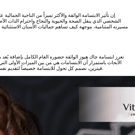
إن تأثير الابتسامة الواثقة والأكثر تميزاً من الناحية الجمالي
الشخصي الذي ينقل الصحة والحيوية والنجاح واحترام الذات ا
مسيرته المتنامية، موجهة كيف تساهم جماليات الأسنان الاستثنائية
تعزز ابتسامة جاك هيوز الواثقة حضوره العام الكامل بإضافة بُعد 
الأبحاث باستمرار أن الابتسامات هي من بين الميزات الأولى التي 
فيترين، نصمم كل تحول للابتسامة خصيصاً لتقديم نفس الجودة من تعزيز الحضور الشخصي القوي والأصيل الذي يحول حقاً كيفية تفاعل المرضى واستقبالهم في كل سياق مهم في حياتهم اليومية.