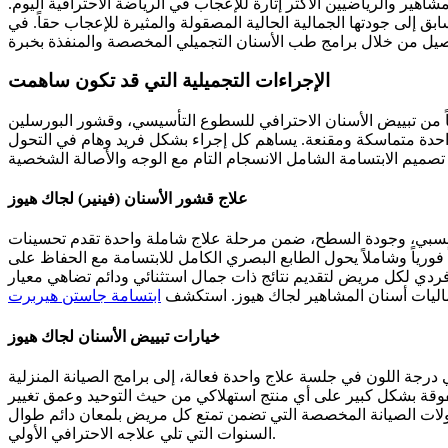
ير والرياضيين الأكثر إثارة للإعجاب في الرياضة الاحترافية اليوم.
إلى جودتها الجمالية الحالية المصقولة والمثيرة للإعجاب حقاً. في
الإجراءات التجميلية التي قد تكون ساهمت
تيجياً من تبييض الأسنان الاحترافي للسطوع التأسيسي، وقشور البورسلين
حدة متماسكة ومقنعة. يساهم كل إجراء بشكل فريد وهام في التحول
علاج قشور الأسنان (فينير) لجاك هيوز
زن النسبي، وجودة السطح، ضمن مرحلة علاج شاملة واحدة تقدم تحسينات
فورياً وشاملاً يحول الطابع البصري الكامل للابتسامة مع الحفاظ على
 فردي لكل مريض لتقديم نتائج ذات جمال استثنائي ودائم تضاهي معيار
ليات أسنان المشاهير لجاك هيوز. استكشف
ابتسامة جاستن هيربرت
خيارات تبييض الأسنان لجاك هيوز
 درجة اللون في جلسة علاج واحدة فعالة، إلى برامج الصيانة المنزلية
متفوقة بشكل كبير على أي منتج استهلاكي من حيث التوحيد وعمق تغيير
توكولات الصيانة المخصصة التي تضمن تمتع كل مريض بلمعان دائم طوال
السنوات التي تلي علاجه الاحترافي الأولي.