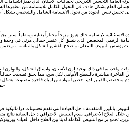
لعامة التحسين التدريجي لجماليات الأسنان الذي يميز ابتسامات المشاه
لي العام بشكل هادف في التحول الكامل للابتسامة من مظهرها السابق 
ة الاستثنائية لابتسامة جاك هيوز مزيجاً مختاراً بعناية ومنظماً استرا
بتسامة الرقمي المخصص الذي ينسق كل عنصر جمالي مرئي في وحدة وا
ً في وقت واحد، بما في ذلك توحيد لون الأسنان، واتساق الشكل، والتوا
ين الفاخرة مباشرة بالسطح الأمامي لكل سن، مما يخلق تصحيحاً جمالياً 
ستخدم متخصصو الفينير لدينا حصرياً مواد سيراميك فاخرة مصنوعة بشكل
جما
بييض بالليزر المتقدمة داخل العيادة التي تقدم تحسينات دراماتيكية في
لال العلاج الاحترافي. يقدم التبييض الاحترافي داخل العيادة نتائج 
ين، تجمع برامج التبييض الكاملة لدينا بين العلاج داخل العيادة وبرو