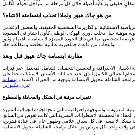
من هو جاك هيوز ولماذا تجذب ابتسامته الانتباه؟
رياضية الاستثنائية، والكاريزما الشخصية الحقيقية، والحضور الإعلامي
لت دوري الهوكي الوطني كأول اختيار في المسودة (draft) وسرعان ما أثبت نفسه
عرضه الشخصي، بما في ذلك الجودة المميزة لابتسامته، باهتمام وثيق
وإعجاب من قاعدة جماهيرية عالمية مخلصة ومتفاعلة حقاً.
مقارنة ابتسامة جاك هيوز قبل وبعد
الأسنان الاحترافية والتحسين التجميلي الشامل المحتمل عبر فترات
م الجمالي الكامل الذي يحدد جماليات الأسنان الاستثنائية حقاً على
مجنا الشاملة لتحويل الابتسامة بتوجيه من الخبراء. اكتشف
ابتسامة
تيري مكلورين
تغييرات مرئية في الشكل والمحاذاة والسطوع
ة المدروسة والموجهة باحترافية والتي تنتج الجودة الجمالية المثيرة
زيل المحاذاة المحسنة الاضطرابات البصرية التي كانت تقوض في السابق
 بشكل لا ينسى في كل سياق إعلامي وظهور عام. في عيادة فيترين،