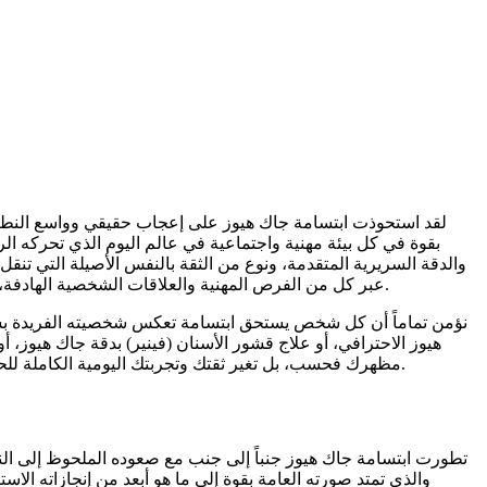
لقد استحوذت ابتسامة جاك هيوز على إعجاب حقيقي وواسع النطاق كم
بقوة في كل بيئة مهنية واجتماعية في عالم اليوم الذي تحركه الر
والدقة السريرية المتقدمة، ونوع من الثقة بالنفس الأصيلة التي تنقل
عبر كل من الفرص المهنية والعلاقات الشخصية الهادفة، تعمل ابتسامة جاك هيوز كمعيار ملهم حقاً لأي شخص يفكر بجدية في استثمار هادف في جماليات أسنانه وثقته الشخصية على المدى الطويل.
هيوز الاحترافي، أو علاج قشور الأسنان (فينير) بدقة جاك هيوز، أ
مظهرك فحسب، بل تغير ثقتك وتجربتك اليومية الكاملة للحياة بأكثر الطرق جدوى واستمرارية التي يمكن تخيلها لأي فرد متحمس وملتزم بصدق بالاستثمار في نفسه ورفاهيته الشخصية الدائمة كل يوم.
تطورت ابتسامة جاك هيوز جنباً إلى جنب مع صعوده الملحوظ إلى النج