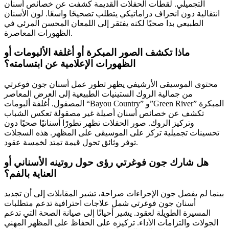
التجميلي. لقطات الحفلات القديمة كشفت عن خصائص أسنان
انتقالية دون انحراف دراماتيكي يتطلب تصحيحًا واسعًا. لون الأسنان
الطبيعي بدا صحيًا لكنه يفتقر إلى اللمعان المحسن المرئي في
الظهورات المعاصرة.
ماذا تكشف الصور المبكرة أو أغلفة الألبومات أو
الظهورات الإعلامية عن ابتسامته؟
محتوى الموسيقى الأرشيفي يظهر تطور عمل أسنان جون فوغرتي
من جمالية الروك الستينيات الطبيعية إلى العرض المعاصر
المصقول. أغلفة ألبومات “Bayou Country” و”Green River” المبكرة
تكشف عن خصائص أسنان أصيلة غير مصقولة تعكس الشباب
وتركيز الروك. صور الحفلات تظهر تطورًا أسنانيًا صحيًا دون
تحسينات تجميلية تركز على الموسيقى على المظهر. هذه السجلات
توفر وثائق تحول قيمة تمتد لخمسة عقود.
هل شارك جون فوغرتي رؤى حول روتينه الأسناني أو
العناية بالفم؟
بينما لم يفصل جون الإجراءات صراحة، تشير المقابلات إلى أن تجديد
أسنان جون فوغرتي شمل علاجات احترافية تدعم متطلبات
المسيرة الطويلة لعقود. يشير أحيانًا إلى صيانة الصحة التي تدعم
الجولات والتزامات الأداء. تركيزه على الحفاظ على المظهر المهني