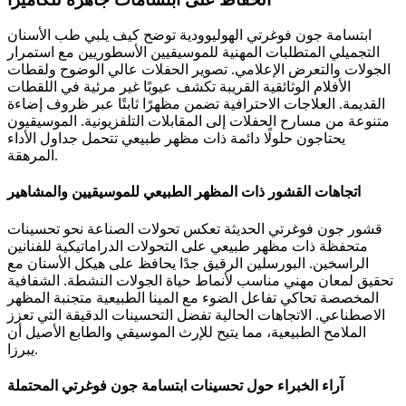
ابتسامة جون فوغرتي الهوليوودية توضح كيف يلبي طب الأسنان
التجميلي المتطلبات المهنية للموسيقيين الأسطوريين مع استمرار
الجولات والتعرض الإعلامي. تصوير الحفلات عالي الوضوح ولقطات
الأفلام الوثائقية القريبة تكشف عيوبًا غير مرئية في اللقطات
القديمة. العلاجات الاحترافية تضمن مظهرًا ثابتًا عبر ظروف إضاءة
متنوعة من مسارح الحفلات إلى المقابلات التلفزيونية. الموسيقيون
يحتاجون حلولًا دائمة ذات مظهر طبيعي تتحمل جداول الأداء
المرهقة.
اتجاهات القشور ذات المظهر الطبيعي للموسيقيين والمشاهير
قشور جون فوغرتي الحديثة تعكس تحولات الصناعة نحو تحسينات
متحفظة ذات مظهر طبيعي على التحولات الدراماتيكية للفنانين
الراسخين. البورسلين الرقيق جدًا يحافظ على هيكل الأسنان مع
تحقيق لمعان مهني مناسب لأنماط حياة الجولات النشطة. الشفافية
المخصصة تحاكي تفاعل الضوء مع المينا الطبيعية متجنبة المظهر
الاصطناعي. الاتجاهات الحالية تفضل التحسينات الدقيقة التي تعزز
الملامح الطبيعية، مما يتيح للإرث الموسيقي والطابع الأصيل أن
يبرزا.
آراء الخبراء حول تحسينات ابتسامة جون فوغرتي المحتملة