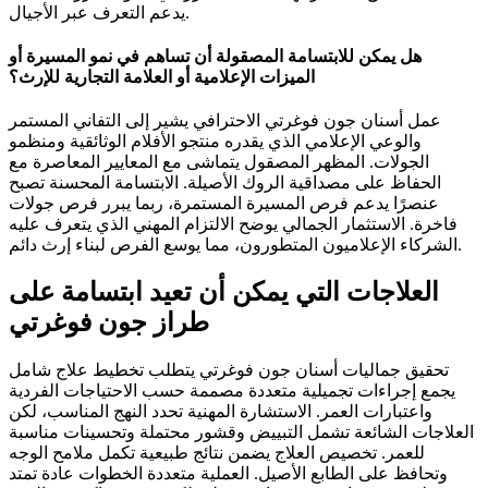
يدعم التعرف عبر الأجيال.
هل يمكن للابتسامة المصقولة أن تساهم في نمو المسيرة أو
الميزات الإعلامية أو العلامة التجارية للإرث؟
عمل أسنان جون فوغرتي الاحترافي يشير إلى التفاني المستمر
والوعي الإعلامي الذي يقدره منتجو الأفلام الوثائقية ومنظمو
الجولات. المظهر المصقول يتماشى مع المعايير المعاصرة مع
الحفاظ على مصداقية الروك الأصيلة. الابتسامة المحسنة تصبح
عنصرًا يدعم فرص المسيرة المستمرة، ربما يبرر فرص جولات
فاخرة. الاستثمار الجمالي يوضح الالتزام المهني الذي يتعرف عليه
الشركاء الإعلاميون المتطورون، مما يوسع الفرص لبناء إرث دائم.
العلاجات التي يمكن أن تعيد ابتسامة على
طراز جون فوغرتي
تحقيق جماليات أسنان جون فوغرتي يتطلب تخطيط علاج شامل
يجمع إجراءات تجميلية متعددة مصممة حسب الاحتياجات الفردية
واعتبارات العمر. الاستشارة المهنية تحدد النهج المناسب، لكن
العلاجات الشائعة تشمل التبييض وقشور محتملة وتحسينات مناسبة
للعمر. تخصيص العلاج يضمن نتائج طبيعية تكمل ملامح الوجه
وتحافظ على الطابع الأصيل. العملية متعددة الخطوات عادة تمتد