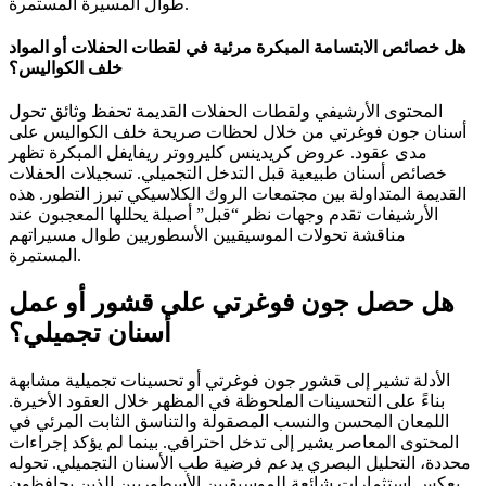
طوال المسيرة المستمرة.
هل خصائص الابتسامة المبكرة مرئية في لقطات الحفلات أو المواد
خلف الكواليس؟
المحتوى الأرشيفي ولقطات الحفلات القديمة تحفظ وثائق تحول
أسنان جون فوغرتي من خلال لحظات صريحة خلف الكواليس على
مدى عقود. عروض كريدينس كليرووتر ريفايفل المبكرة تظهر
خصائص أسنان طبيعية قبل التدخل التجميلي. تسجيلات الحفلات
القديمة المتداولة بين مجتمعات الروك الكلاسيكي تبرز التطور. هذه
الأرشيفات تقدم وجهات نظر “قبل” أصيلة يحللها المعجبون عند
مناقشة تحولات الموسيقيين الأسطوريين طوال مسيراتهم
المستمرة.
هل حصل جون فوغرتي على قشور أو عمل
أسنان تجميلي؟
الأدلة تشير إلى قشور جون فوغرتي أو تحسينات تجميلية مشابهة
بناءً على التحسينات الملحوظة في المظهر خلال العقود الأخيرة.
اللمعان المحسن والنسب المصقولة والتناسق الثابت المرئي في
المحتوى المعاصر يشير إلى تدخل احترافي. بينما لم يؤكد إجراءات
محددة، التحليل البصري يدعم فرضية طب الأسنان التجميلي. تحوله
يعكس استثمارات شائعة للموسيقيين الأسطوريين الذين يحافظون