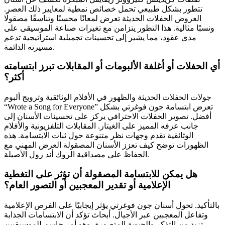
تتطور بشكل طبيعي تحمل خصائص نمطية لمعايير ذلك العصر.
العروض الحفلات الحديثة تعرض لمعانًا محسنًا وتناسقًا مصقولًا
ونسبًا مثالية. هذا التطور يتزامن مع تغيرات صناعة الموسيقى على
مدى عقود، مما يشير إلى تحسينات تجميلية استراتيجية تدعم
مسيرته الدائمة.
أي الحفلات أو أغلفة الألبومات أو المقابلات تبرز ابتسامته
أكثر؟
جولات الحفلات الحديثة والظهور في الأفلام الوثائقية وترويج ألبوم
“Wrote a Song for Everyone” تعرض ابتسامة جون فوغرتي بشكل
أفضل. تصوير الحفلات الاحترافي يركز على تحسينات الأسنان إلى
جانب عزفه المميز على الغيتار. المقابلات التلفزيونية والأفلام
الوثائقية تقدم وجهات نظر متنوعة حول ثبات الابتسامة. هذه
الظهورات توضح كيف تعزز الأسنان المصقولة العرض المهني مع
الحفاظ على مصداقية الروك أند رول الأصيلة.
هل يمكن للابتسامة المصقولة أن تؤثر على التغطية
الإعلامية أو تقدير المعجبين أو التصور العام؟
بالتأكيد. تحول أسنان جون فوغرتي يؤثر إيجابيًا على الفرص الإعلامية
وتفاعل المعجبين عبر الأجيال. أبحاث تؤكد أن الابتسامات الجذابة
تزيد من التذكر والحيوية المتصورة، وهو أمر حاسم للموسيقيين