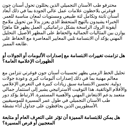
محترفو طب الأسنان التجميلي الذين يحللون تحول أسنان جون
فوغرتي يلاحظون علامات عمل عالي الجودة بما في ذلك أبعاد
أسنان ثابتة وتكامل لثة طبيعي ومستويات لمعان مناسبة للعمر.
الخبراء يشيدون بالنهج المتحفظ الذي يعزز بدلاً من تحويل ملامح
أيقونة الروك الراسخة بشكل دراماتيكي. العمل يظهر فنًا ماهرًا
يوازن بين المثاليات الجمالية والحفاظ على المظهر الأصيل. التحليل
المهني يؤكد أن الابتسامة تلبي المعايير المعاصرة مع الحفاظ على
طابعه المميز.
هل تزامنت تغييرات الابتسامة مع إصدارات الألبومات أو الجولات أو
الظهورات الإعلامية العامة؟
تحليل الخط الزمني يظهر تحسينات أسنان جون فوغرتي تتزامن مع
معالم مهنية بما في ذلك إصدارات ألبومات كبرى وعودة جولات
دولية. تحسين الابتسامة سبق زيادات كبيرة في التعرض الإعلامي
والأفلام الوثائقية. هذا التوقيت الاستراتيجي يشير إلى استثمار جمالي
متعمد يدعم الانتعاش المهني والأهمية المستمرة. الارتباط يؤكد دور
طب الأسنان التجميلي في طول عمر المسيرة للموسيقيين
الأسطوريين الذين يحافظون على جداول أداء نشطة.
هل يمكن للابتسامة المميزة أن تؤثر على التعرف العام أو متابعة
المعجبين أو فرص المسيرة؟