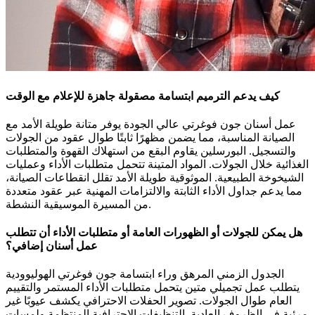
كيف يدعم الترميم ابتسامة مصقولة جاهزة للإعلام مع الوقت
عمل أسنان جون فوغرتي عالي الجودة يوفر متانة طويلة الأمد مع
الصيانة المناسبة، مما يضمن مظهرًا ثابتًا طوال عقود من الجولات
والتسجيل. البورسلين يقاوم البقع من استهلاك القهوة والمتطلبات
الغذائية خلال الجولات. المواد المتينة تتحمل متطلبات الأداء وعمليات
الشيخوخة الطبيعية. الموثوقية طويلة الأمد تقلل انقطاعات الصيانة،
مما يدعم جداول الأداء الثابتة والالتزامات المهنية عبر عقود متعددة
من المسيرة الموسيقية النشطة.
هل يمكن للجولات أو الظهورات العامة أو متطلبات الأداء أن تتطلب
عمل أسنان إضافي؟
الجدول الزمني المرهق وراء ابتسامة جون فوغرتي الهوليوودية
يتطلب عمل تجميلي متين يتحمل متطلبات الأداء المستمر والتقييم
العام طوال الجولات. تصوير الحفلات الاحترافي يكشف عيوبًا غير
مرئية في الظروف العادية. التنظيفات الاحترافية المنتظمة ولمسات