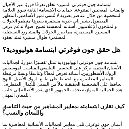
ابتسامة جون فوغرتي المميزة تخلق تعرفًا فوريًا عبر الأجيال
والفئات المعجبين المتنوعة. جماليات الابتسامة الثابتة تقوي العلامة
الشخصية من خلال عناصر بصرية لا تُنسى تميز الأساطير. المظهر
المصقول يشير إلى حيوية مستمرة يقدرها منظمو الجولات
والمنتجون الإعلاميون. أسنانه المحسنة تصبح أصولًا تدعم فرص
المسيرة المستمرة، مما يبرر الجولات والمشاريع التسجيلية
المستمرة طوال مسيرة تمتد لعقود.
هل حقق جون فوغرتي ابتسامة هوليوودية؟
ابتسامة جون فوغرتي الهوليوودية تمثل تفسيرًا متوازنًا لجماليات
الأسنان النجمية تركز على التحسين الطبيعي المناسب لموسيقيي
الروك الأسطوريين. أسنانه تعرض لمعانًا وتناسقًا ونسبًا مرتبطة
بالمعايير المعاصرة مع الحفاظ على طابع الروك الأصيل. النهج
يحافظ على الشخصية الحقيقية بدلاً من السعي للكمال المتطرف.
هذه الجمالية المتوازنة تجذب الجمهور الذي يقدر الأصالة إلى جانب
اللمعان المهني.
كيف تقارن ابتسامته بمعايير المشاهير من حيث التناسق
واللمعان والنسب؟
أسنان جون فوغرتي تلبي معايير الجماليات الأسنانية المعاصرة بما