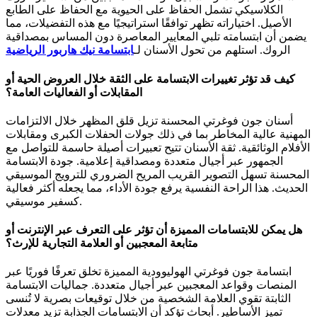
الكلاسيكي تشمل الحفاظ على الحيوية مع الحفاظ على الطابع
الأصيل. اختياراته تظهر توافقًا استراتيجيًا مع هذه التفضيلات، مما
يضمن أن ابتسامته تلبي المعايير المعاصرة دون المساس بمصداقية
الروك. استلهم من تحول الأسنان لـ
ابتسامة نيك هاربور الرياضية
كيف قد تؤثر تغييرات الابتسامة على الثقة خلال العروض الحية أو
المقابلات أو الفعاليات العامة؟
أسنان جون فوغرتي المحسنة تزيل قلق المظهر خلال الالتزامات
المهنية عالية المخاطر بما في ذلك جولات الحفلات الكبرى ومقابلات
الأفلام الوثائقية. ثقة الأسنان تتيح تعبيرات أصيلة حاسمة للتواصل مع
الجمهور عبر أجيال متعددة ومصداقية إعلامية. جودة الابتسامة
المحسنة تسهل التصوير القريب المريح الضروري للترويج الموسيقي
الحديث. هذا الراحة النفسية يرفع جودة الأداء، مما يجعله أكثر فعالية
كسفير موسيقي.
هل يمكن للابتسامات المميزة أن تؤثر على التعرف عبر الإنترنت أو
متابعة المعجبين أو العلامة التجارية للإرث؟
ابتسامة جون فوغرتي الهوليوودية المميزة تخلق تعرفًا فوريًا عبر
المنصات وقواعد المعجبين عبر أجيال متعددة. جماليات الابتسامة
الثابتة تقوي العلامة الشخصية من خلال توقيعات بصرية لا تُنسى
تميز الأساطير. أبحاث تؤكد أن الابتسامات الجذابة تزيد معدلات