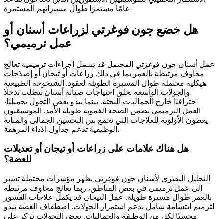
عامًا مستمرًا طوال مسيراتهم المستمرة.
هل خضع جون فوغرتي لزراعات أسنان أو
عمل ترميمي؟
عمل أسنان جون فوغرتي المحتمل قد يشمل إجراءات ترميمية تعالج
مخاوف مرتبطة بالعمر بما في ذلك زراعات أو تيجان أو إصلاحات
هيكلية محتملة طوال المسيرة الطويلة لعقود. الشيخوخة الطبيعية
والجولات الواسعة تخلق احتياجات صيانة أسنان تتطلب تدخلًا
احترافيًا خارج الجماليات البحتة. بينما يبدو بعض التحول تجميليًا،
العمل الترميمي يضمن الصحة الفموية طويلة الأمد. الموسيقيون
يعطون الأولوية للعلاجات التي تجمع بين التحسين الجمالي والمتانة
الوظيفية تدعم جداول الأداء المرهقة.
هل هناك علامات على زراعات أو تيجان أو تعديلات
للعضة؟
التحليل البصري لأسنان جون فوغرتي يظهر مؤشرات محتملة تشير
إلى عمل ترميمي في بعض المناطق، ربما تعالج مخاوف مرتبطة
بالعمر طوال مسيرة طويلة. عمل التيجان قد يكمل علاجات القشور
لترميم ابتسامة شامل يدعم استمرار الجولات. اصطفاف العضة يبدو
محسنًا لكل من الوظيفة والجماليات. بعض التحولات تركز على