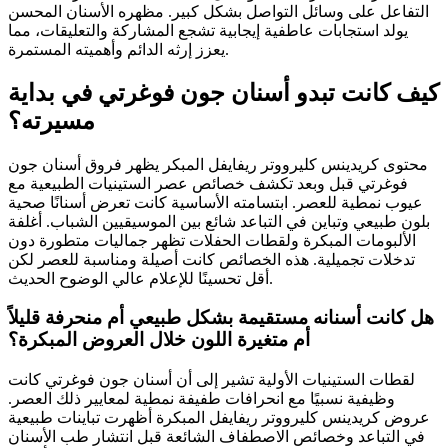
التفاعل على وسائل التواصل بشكل كبير. مظهره الأسنان المحسن
يولد استجابات عاطفية إيجابية تشجع المشاركة والتعليقات، مما
يعزز إرثه الدائم وأهميته المستمرة.
كيف كانت تبدو أسنان جون فوغرتي في بداية
مسيرته؟
محتوى كريدينس كليرووتر ريفايفل المبكر يظهر فروق أسنان جون
فوغرتي قبل وبعد تكشف خصائص عصر الستينيات الطبيعية مع
عيوب نمطية للعصر. ابتسامته الأساسية كانت تعرض أسنانًا صحية
بلون طبيعي وتباين في التباعد شائع بين الموسيقيين الشباب. أغلفة
الألبومات المبكرة ولقطات الحفلات تظهر جماليات متطورة دون
تدخلات تجميلية. هذه الخصائص كانت أصيلة ومناسبة للعصر لكن
أقل تحسينًا للإعلام عالي الوضوح الحديث.
هل كانت أسنانه مستقيمة بشكل طبيعي أم منحرفة قليلاً
أم متغيرة اللون خلال العروض المبكرة؟
لقطات الستينيات الأولية تشير إلى أن أسنان جون فوغرتي كانت
وظيفية نسبيًا مع انحرافات طفيفة نمطية لمعايير ذلك العصر.
عروض كريدينس كليرووتر ريفايفل المبكرة أظهرت تباينات طبيعية
في التباعد وخصائص الاصطفاف الشائعة قبل انتشار طب الأسنان