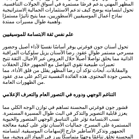
المظهر المهني يدعم فرصًا مستمرة في أسواق الجولات التنافسية.
تحول ابتسامته يوضح كيف تدعم الاستثمارات الجمالية الاستراتيجية
نماذج أعمال الموسيقيين الأسطوريين، مما يتيح تأثيرًا مستمرًا
وأهمية طوال مسيرات ممتدة.
علم نفس ثقة الابتسامة للموسيقيين
تحول أسنان جون فوغرتي يوفر أساسًا نفسيًا لأداء أصيل وحضور
مسرحي مستمر طوال عقود. رضا الأسنان يزيل سلوكيات المراقبة
الذاتية مما يخلق تواصلًا أصيلاً خلال العروض عبر الأجيال. الثقة تتيح
تعبيرات طبيعية تقوي التواصل مع الجمهور خلال الحفلات
والمقابلات. أبحاث تؤكد أن رضا المظهر يقلل من قلق الأداء، مما
يحسن جودة المحتوى. هذه الفائدة النفسية تتراكم على مدى عقود
من الظهورات العامة.
التناغم الوجهي ودوره في التصور العام والتعرف الإعلامي
قشور جون فوغرتي المحسنة تساهم في توازن الوجه الكلي مما
يعزز قابلية التصوير والتذكر في البث طوال المسيرة المستمرة.
نسب الابتسامة تؤثر على التناسق الوجهي المتصور والحيوية
المستمرة على المسرح. جماليات الأسنان تؤثر على كيفية معالجة
الجمهور وتذكر الأساطير خارج الإسهامات الموسيقية. ابتسامته
المحسنة تخلق تناغمًا وجهيًا متماسكًا يبرز في المواد الترويجية، مما