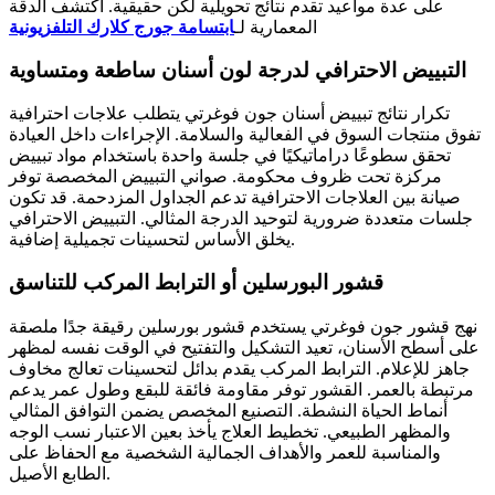
على عدة مواعيد تقدم نتائج تحويلية لكن حقيقية. اكتشف الدقة
المعمارية لـ
ابتسامة جورج كلارك التلفزيونية
التبييض الاحترافي لدرجة لون أسنان ساطعة ومتساوية
تكرار نتائج تبييض أسنان جون فوغرتي يتطلب علاجات احترافية
تفوق منتجات السوق في الفعالية والسلامة. الإجراءات داخل العيادة
تحقق سطوعًا دراماتيكيًا في جلسة واحدة باستخدام مواد تبييض
مركزة تحت ظروف محكومة. صواني التبييض المخصصة توفر
صيانة بين العلاجات الاحترافية تدعم الجداول المزدحمة. قد تكون
جلسات متعددة ضرورية لتوحيد الدرجة المثالي. التبييض الاحترافي
يخلق الأساس لتحسينات تجميلية إضافية.
قشور البورسلين أو الترابط المركب للتناسق
نهج قشور جون فوغرتي يستخدم قشور بورسلين رقيقة جدًا ملصقة
على أسطح الأسنان، تعيد التشكيل والتفتيح في الوقت نفسه لمظهر
جاهز للإعلام. الترابط المركب يقدم بدائل لتحسينات تعالج مخاوف
مرتبطة بالعمر. القشور توفر مقاومة فائقة للبقع وطول عمر يدعم
أنماط الحياة النشطة. التصنيع المخصص يضمن التوافق المثالي
والمظهر الطبيعي. تخطيط العلاج يأخذ بعين الاعتبار نسب الوجه
والمناسبة للعمر والأهداف الجمالية الشخصية مع الحفاظ على
الطابع الأصيل.