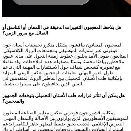
هل يلاحظ المعجبون التغييرات الدقيقة في اللمعان أو التناسق أو
التماثل مع مرور الزمن؟
المعجبون المتفانون يناقشون بشكل متكرر تحسينات أسنان جون
فوغرتي عبر منتديات الموسيقى ومجتمعات الروك الكلاسيكي.
المتابعون طويل الأمد يحللون خطوط زمنية التحول على مدى عقود،
ملاحظين بياضًا محسنًا ونسبًا مصقولة. هذه الملاحظات تولد تفاعلًا
مع تصويره كشخص شفاف حول الاستثمارات المهنية التي تدعم
طول العمر المهني. تعليقات المعجبين تعكس الوعي المتزايد
بإمكانية طب الأسنان التجميلي بين أساطير الروك المتقدمين في
السن الذين يحافظون على مسيرات نشطة.
هل يمكن أن تتأثر قرارات طب الأسنان التجميلي بتوقعات الجمهور
والمعجبين؟
إمكانية قشور جون فوغرتي تعكس معايير الصناعة المتطورة
للموسيقيين الأسطوريين الذين يوازنون بين الأصالة واللمعان المهني.
التعرض الإعلامي الحديث يخلق ضغطًا لمظهر جاهز للكاميرا يدعم
استمرار الجولات والتسجيل. توقعات المعجبين من أساطير الروك