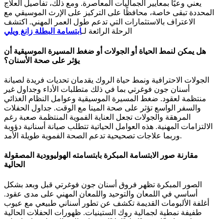
يعني وعيًا بمعايير الجماليات المعاصرة. ومع ذلك، تفاصيل العلاج
المحددة تبقى خاصة، محافظًا على التركيز على الإرث الموسيقي مع
الاعتراف بالاستثمارات التي تدعم طول العمر المهني. اكتشف
الرحلة الرائعة لـ
ابتسامة البطلة زانغ ويلي
هل يمكن لنمط الحياة أو الجولات أو ضغط المسيرة الموسيقية أن
يؤثر على صحة الأسنان؟
الجولات الاحترافية ونمط حياة الروك يقدمان تحديات فريدة لصيانة
أسنان جون فوغرتي بما في ذلك متطلبات الأداء وجداول غير
منتظمة لعقود. ضغط المسيرة الموسيقية وعوامل النظام الغذائي
والسفر الواسع تؤثر على صحة المينا مع الوقت. جداول الحفلات
المرهقة والجولات تجعل العناية الفموية المنتظمة صعبة رغم
الالتزامات المهنية. هذه العوامل الحياتية تتطلب صيانة أسنانية دؤوبة
وربما علاجات تصحيحية تدعم الصحة الفموية طويلة الأمد.
مقارنة صور الابتسامة المبكرة بابتسامته الهوليوودية المصقولة
الحالية
الصور المبكرة تظهر فروق أسنان جون فوغرتي قبل وبعد بشكل
أساسي في اللمعان والتوحيد واللمعان المهني على مدى عقود.
أغلفة الألبومات القديمة تكشف عن تطور أسناني طبيعي مع عيوب
طفيفة نمطية لجمالية روك الستينيات. ظهورات الحفلات الحالية