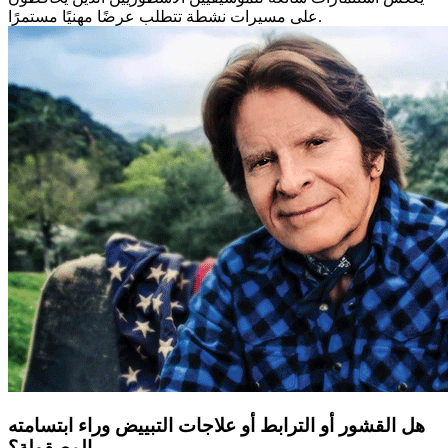
على مسيرات نشطة تتطلب عرضًا مهنيًا مستمرًا.
هل القشور أو الترابط أو علاجات التبييض وراء ابتسامته
المصقولة؟