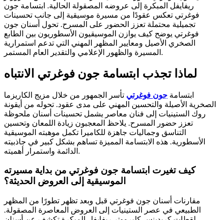
ريفايفل المبكرة إلى عروضه المصقولة الحالية. ابتسامة جون
فوغرتي تعكس عقودًا من مسيرة موسيقية إلى جانب تحسينات
تجميلية محتملة تعزز الحضور على المسرح. تحول أسنان جون
فوغرتي يوضح كيف يوازن الموسيقيون الأسطوريون بين الطابع
الصخري الأصيل ومعايير المظهر المهني التي تدعم استمرارية
المسيرة والظهور الإعلامي والتقدير العام المستمر.
لماذا تجذب ابتسامة جون فوغرتي الانتباه
ابتسامة
جون فوغرتي
تأسر الجمهور من خلال مزيج الكاريزما
الصخرية الأصيلة والتحسين المهني على مدى عقود. تحوله من أيقونة
روك الستينيات إلى فنان معاصر يشمل تحسينات أسنان ملحوظة
تعزز حضور المسرح. يلاحظ المعجبون زيادة اللمعان وتحسين
التناسق وجماليات جاهزة للكاميرا تكمل موهبته الموسيقية
الأسطورية. هذه الابتسامة المميزة تساهم بشكل كبير في جاذبيته
الدائمة واستمرار أهميته.
كيف تغيرت ابتسامة جون فوغرتي من بداية مسيرته
الموسيقية إلى العروض الحديثة؟
مقارنات أسنان جون فوغرتي قبل وبعد تظهر تطورًا من المظهر
الطبيعي في عصر الستينيات إلى العروض المعاصرة المصقولة.
لقطات كريدينس كليرووتر ريفايفل المبكرة تكشف عن أسنان