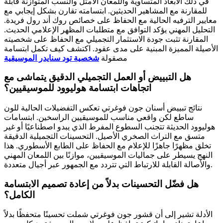
في ذلك الأبعاد المتساوية واللمعان الأمثل والنسب المتوازنة قابلة
للمقارنة مع المشاهير الحديثين. ابتسامته تقارن بشكل إيجابي مع
معايير الترفيه الحالية مع الحفاظ على خصائص روك أند رول فريدة.
التحليل المهني يؤكد التوافق مع متطلبات المظهر الإعلامي الحديث.
المقارنة تثبت جودة الاستثمار التجميلي مع الحفاظ على شخصيته
الأصيلة المميزة المبنية على مدى عقود. اكتشف كيف تكمل ابتسامة
مصقولة
شخصية تود سنايدر الموسيقية
هل التبييض أو العمل التجميلي الدقيق يتماشى مع
اتجاهات ابتسامة هوليوود للموسيقيين؟
نتائج تبييض أسنان جون فوغرتي تعكس التفضيلات الحالية للون
ساطع لكن واقعي مناسب للموسيقيين الراسخين. ابتسامات
هوليوود الحديثة تتجنب السطوع المفرط الذي يبدو اصطناعيًا أو غير
متسق مع التراث الصخري الأصيل. التحسينات التجميلية الدقيقة
تخلق مظهرًا جاهزًا للإعلام مع الحفاظ على الطابع الأسطوري. هذا
النهج يسيطر على جماليات الموسيقيين، موازنًا بين اللمعان المهني
والأصالة القابلة للارتباط التي تتردد مع الجمهور عبر أجيال متعددة.
هل فضّل التحسينات بدلاً من إعادة تصميم الابتسامة
الكامل؟
الأدلة تشير إلى أن قشور جون فوغرتي شملت تحسينًا متحفظًا بدلاً