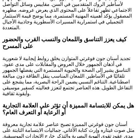
لأساطير الروك المتقدمين في السن. مقاييس وسائل التواصل
الاجتماعي تظهر تفاعلاً على المحتوى الذي يعرض عروضه. مظهره
المصقول يؤكد أهميته المهنية المستمرة، مما يوضح قيمة الاستثمار
التجميلي في استمرارية المسيرات الأسطورية وجاذبية الأجيال
المتعددة.
كيف يعزز التناسق واللمعان والنسب القرب والحضور
على المسرح
تجديد أسنان جون فوغرتي المتوازن يخلق روابط إيجابية لا شعورية
في أذهان الجمهور خلال العروض والمقابلات على مدى عقود.
التناسق يشير إلى الصحة والحيوية المستمرة التي يفضلها الجمهور
تلقائيًا في الأساطير. اللمعان المناسب ينقل الطاقة دون مبالغة
اصطناعية. التناغم النسبي يضمن الراحة البصرية، مما يشجع على
التفاعل الطويل. هذه العناصر تجتمع لتعزز فعاليته كسفير موسيقي
وأيقونة ثقافية.
هل يمكن للابتسامة المميزة أن تؤثر على العلامة التجارية
أو الرعاية أو التعرف العام؟
أسنان جون فوغرتي المميزة تصبح عناصر علامة تجارية معروفة
مثل صوت غيتاره وإرث كتابة الأغاني. جماليات الابتسامة الثابتة على
مدى عقود تقوي الهوية البصرية والتذكر خارج الإنجازات الموسيقية.