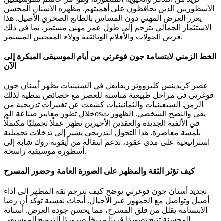
الأسطوريين الذين يحافظون على أهميتهم. مظهره الأسنان المحسن
يعزز العرض المهني دون المساس بالطابع الصخري الأصيل. هذا
الاستثمار الجمالي يترجم إلى طول عمر مهني مستمر، بما في ذلك
فرص الجولات والأفلام الوثائقية وولاء المعجبين المستمر.
الخط الزمني لابتسامة جون فوغرتي من أيام الموسيقى المبكرة إلى
الآن
عصر كريدينس كليرووتر ريفايفل في الستينيات يظهر أسنان جون
فوغرتي في مراحل طبيعية مناسبة للعصر مع خصائص نمطية لذلك
الزمن. السبعينيات والثمانينيات كشفت عن تغييرات تدريجية من
خلال تطور معايير صناعة المosيقى والنضج الشخصي. الظهورات
في الألفية الجديدة والعقدين الأخيرين تظهر عملًا تجميليًا مكتملًا
بلمسة معاصرة. هذا التحول التدريجي يشير إلى تدخلات تجميلية
استراتيجية على مدى عقود، تدعم انتقاله من أيقونة روك شابة إلى
أسطورة موسيقية راسخة.
كيف تؤثر الثقة والمظهر على الصورة العامة وحضور المسرح
تجديد أسنان جون فوغرتي يوضح كيف تترجم ثقة المظهر إلى أداء
أصيل وتواصل مع الجمهور عبر الأجيال. أبحاث نفسية تؤكد أن رضا
الابتسامة يقلل من قلق المسرح، مما يحسن جودة العرض. أسنانه
المحسنة تتيح تصويرًا قريبًا مريحًا ضروريًا للترويج الموسيقي