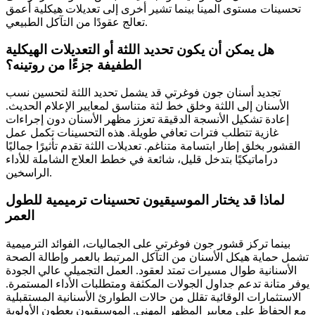
تحسينات مستوى المينا بينما تشير أخرى إلى تعديلات هيكلية أعمق
تعالج عقودًا من التآكل الطبيعي.
هل يمكن أن يكون تحديد اللثة أو التعديلات الهيكلية
الطفيفة جزءًا من روتينه؟
تجديد أسنان جون فوغرتي قد يشمل تحديد اللثة لتحسين نسب
الأسنان إلى اللثة وخلق خط لثة متناسق لمعايير الإعلام الحديث.
إعادة تشكيل الأنسجة الدقيقة تعزز مظهر الأسنان دون إجراءات
غازية تتطلب فترات تعافي طويلة. هذه التحسينات تكمل عمل
القشور بخلق إطار ابتسامة متناغم. تعديلات اللثة تقدم تأثيرًا جماليًا
دراماتيكيًا بتدخل قليل، شائعة في خطط العلاج الشاملة للأداء
الراسخين.
لماذا قد يختار الموسيقيون تحسينات ترميمية للطول
العمر
بينما تركز قشور جون فوغرتي على الجماليات، الفوائد الترميمية
تشمل حماية هيكل الأسنان من التآكل المرتبط بالعمر وإطالة الصحة
الأسنانية طوال مسيرات تمتد لعقود. العمل التجميلي عالي الجودة
يوفر متانة تدعم جداول الجولات المكثفة ومتطلبات الأداء المستمرة.
الاستثمارات الوقائية تقلل من حالات الطوارئ الأسنانية المستقبلية
مع الحفاظ على معايير المظهر المهني. الموسيقيون يعطون الأولوية