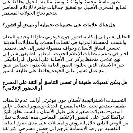
تظهر تناسقًا محسنًا ولونًا ثابتًا ونسبًا مثالية. التحول يحافظ على
الطابع الصخري الأصيل مع تحقيق جماليات جاهزة للإعلام المعاصر
تدعم نجاح الجولات المستمر.
هل هناك علامات على تحسينات تجميلية أو تبييض أو قشور؟
التحليل يشير إلى إمكانية قشور جون فوغرتي نظرًا للتوحيد واللمعان
والنسب المحسنة المرئية في لقطات الحفلات والمقابلات الحديثة.
تحسين اتساق الأسنان وحواف مصقولة تشير إلى عمل تجميلي
احترافي يدعم متطلبات الإعلام الحديث. المظهر الطبيعي يشير إلى
نهج علاجي متحفظ يركز على الأصالة على التحول الدراماتيكي.
خبراء الأسنان الذين يحللون الصور العامة يلاحظون خصائص تتفق
مع عمل قشور عالي الجودة يحافظ على طابعه المميز.
هل يمكن لتعديلات طفيفة أن تحسن التناسق أو الثقة على المسرح
أو الحضور الإعلامي؟
التحسينات الاستراتيجية لأسنان جون فوغرتي أزالت عدم تناسقات
طفيفة تتضخم تحت إضاءة المسرح الحديثة وتصوير الحفلات عالي
الوضوح. تعديلات صغيرة على طول الأسنان والنسب تخلق تأثيرًا
تراكميًا كبيرًا على الحضور الإعلامي المعاصر. هذه التعديلات تقلل
من الوعي الذاتي خلال العروض والمقابلات على مدى عقود. الدفعة
النفسية من رضا الابتسامة تترجم إلى حضور مسرحي أكثر ثقة