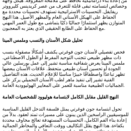
من إعادة بناء دراماتيكية تحافظ على ملامحه المعروفة. هيكل وجهه
وخصائص ابتسامته تبقى قابلة للتعرف من عصر كريدينس كليرووتر
ريفايفل. التحسينات الاستراتيجية تستهدف تحسينات محددة مع
الحفاظ على الهيكل الأسناني العام والمظهر الأصيل. هذا النهج
المتوازن يظهر استثمارًا جماليًا ذكيًا يتماشى مع طول العمر المهني
مع الحفاظ على الطابع الحقيقي الذي يعتز به المعجبون.
تحليل شكل الأسنان والنسب وملمس المينا
فحص تفصيلي لأسنان جون فوغرتي يكشف أشكالًا مصقولة بنسب
ذات مظهر طبيعي تتجنب التوحيد المفرط أو الطول الاصطناعي.
ملمس المينا يعرض شفافية مناسبة تشير إلى عمل بورسلين عالي
الجودة أو تحسين أسنان طبيعي متحفظ. علاقات الأسنان ببعضها
تظهر تباعدًا واصطفافًا خبيرًا مناسبًا للإعلام الحديث. هذه التفاصيل
الفنية تشير إلى تنفيذ ماهر لطب الأسنان التجميلي يركز على
الجماليات الطبيعية مناسبة للعمر على المعايير الهوليوودية العامة.
النهج القليل مقابل الكامل لابتسامة هوليوود للشخصيات العامة
تحول ابتسامة جون فوغرتي يمثل فلسفة التدخل القليل المناسبة
للموسيقيين الراسخين الذين يبنون على مسيرات تمتد لعقود. بدلاً من
إعادة بناء الفم الكامل، التحسينات المستهدفة تعالج مخاوف محددة
بكفاءة. هذا النهج يقلل التكاليف ووقت التعافي والمخاطر الجمالية