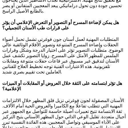
مع تحقيق نتائج مهنية. الاستراتيجية تجذب الأساطير الذين يحتاجون
تحسين جودة دون تحول دراماتيكي يبعد المعجبين المتفانين أو يضر
بالطابع الأصيل الراسخ.
هل يمكن لإضاءة المسرح أو التصوير أو التعرض الإعلامي أن يؤثر
على قرارات طب الأسنان التجميلي؟
المتطلبات المهنية لعمل أسنان جون فوغرتي تشمل تحمل أضواء
الحفلات وإضاءة المسرح المتنوعة وتصوير الأفلام الوثائقية عالي
الوضوح. متطلبات التصوير تؤثر على اختيار الدرجة وشكل وقرارات
الملمس للمظهر الأمثل على المسرح. زوايا التصوير تكشف عمل
الأسنان لتدقيق غير مسبوق عبر قاعات حفلات متنوعة ومقابلات
تلفزيونية. هذه الاعتبارات الفنية توجه تخطيط العلاج للفنانين
العاملين تحت تقييم بصري شديد.
هل تؤثر ابتسامته على الثقة خلال العروض أو المقابلات أو الميزات
الإعلامية؟
الأسنان المصقولة لجون فوغرتي تزيل قلق المظهر خلال الالتزامات
المهنية التي تتطلب تفاعلًا مع الكاميرا والعروض الحية أمام الآلاف.
ثقة الابتسامة تتيح تعبيرات أصيلة حاسمة للتواصل مع الجمهور عبر
أجيال متعددة. تقليل الوعي الذاتي حول المظهر الأسناني يتيح التركيز
على الأداء الموسيقي وتواصل المعجبين. هذه الفائدة النفسية تبرر
الاستثمار التجميلي للموسيقيين الأسطوريين الذين يحتاجون تفاعلًا