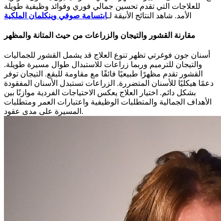
للعلاجات التي تقدم تحسين جمالي فوري وفوائد وظيفية طويلة
الأمد. شاهد النتائج الأنيقة لـ
ابتسامة صوفي وينكلمان الملكية
مقارنة القشور والتيجان والزراعات من حيث المتانة والمظهر
أسنان جون فوغرتي تظهر تنوع العلاج قد يشمل القشور للجماليات
والتيجان للترميم وربما زراعات للاستبدال طوال مسيرة طويلة.
القشور تقدم مظهرًا طبيعيًا فائقًا مع مقاومة للبقع. التيجان توفر
دعمًا هيكليًا للأسنان المتضررة. الزراعات تستبدل الأسنان المفقودة
بشكل دائم. اختيار العلاج يعكس الاحتياجات الفردية موازنًا بين
الأهداف الجمالية والمتطلبات الوظيفية واعتبارات العمر ومتطلبات
المسيرة على مدى عقود.