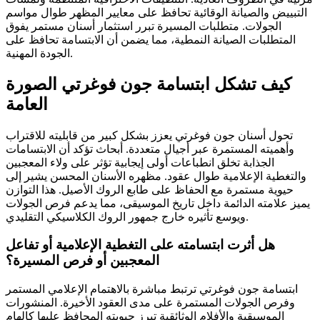
التبييض والصيانة الوقائية تحافظ على معايير المظهر طوال مواسم
الجولات. متطلبات المسيرة تبرر استثمار أسنان مستمر يفوق
المتطلبات الصيانة النمطية، مما يضمن أن الابتسامة تحافظ على
الجودة المهنية.
كيف تشكل ابتسامة جون فوغرتي الصورة
العامة
تحول أسنان جون فوغرتي يعزز بشكل كبير من قابليته للاقتراب
وأهميته المستمرة عبر أجيال متعددة. أبحاث تؤكد أن الابتسامات
الجذابة تخلق انطباعات أولى إيجابية تؤثر على ولاء المعجبين
والتغطية الإعلامية طوال عقود. مظهره الأسنان المحسن يشير إلى
حيوية مستمرة مع الحفاظ على طابع الروك الأصيل. هذا التوازن
يميز علامته الدائمة داخل تاريخ الموسيقى، مما يدعم فرص الجولات
ويوسع تأثيره خارج جمهور الروك الكلاسيكي التقليدي.
هل أثرت ابتسامته على التغطية الإعلامية أو تفاعل
المعجبين أو فرص المسيرة؟
ابتسامة جون فوغرتي ترتبط مباشرة بالاهتمام الإعلامي المستمر
وفرص الجولات المستمرة على مدى العقود الأخيرة. المنشورات
الموسيقية والأفلام الوثائقية تبرز حيويته المحافظ عليها كإلهام