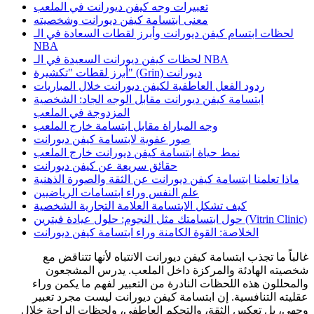
تعبيرات وجه كيفن ديورانت في الملعب
معنى ابتسامة كيفن ديورانت وشخصيته
لحظات ابتسام كيفن ديورانت وأبرز لقطات السعادة في الـ
NBA
لحظات كيفن ديورانت السعيدة في الـ NBA
أبرز لقطات "تكشيرة" (Grin) ديورانت
ردود الفعل العاطفية لكيفن ديورانت خلال المباريات
ابتسامة كيفن ديورانت مقابل الوجه الجاد: الشخصية
المزدوجة في الملعب
وجه المباراة مقابل ابتسامة خارج الملعب
صور عفوية لابتسامة كيفن ديورانت
نمط حياة ابتسامة كيفن ديورانت خارج الملعب
حقائق سريعة عن كيفن ديورانت
ماذا تعلمنا ابتسامة كيفن ديورانت عن الثقة والصورة الذهنية
علم النفس وراء ابتسامات الرياضيين
كيف تشكل الابتسامة العلامة التجارية الشخصية
حول ابتسامتك مثل النجوم: حلول عيادة فيترين (Vitrin Clinic)
الخلاصة: القوة الكامنة وراء ابتسامة كيفن ديورانت
غالباً ما تجذب ابتسامة كيفن ديورانت الانتباه لأنها تتناقض مع
شخصيته الهادئة والمركزة داخل الملعب. يدرس المشجعون
والمحللون هذه اللحظات النادرة من التعبير لفهم ما يكمن وراء
عقليته التنافسية. إن ابتسامة كيفن ديورانت ليست مجرد تعبير
وجهي، بل تعكس الثقة، والتحكم العاطفي، ولحظات الراحة خلال