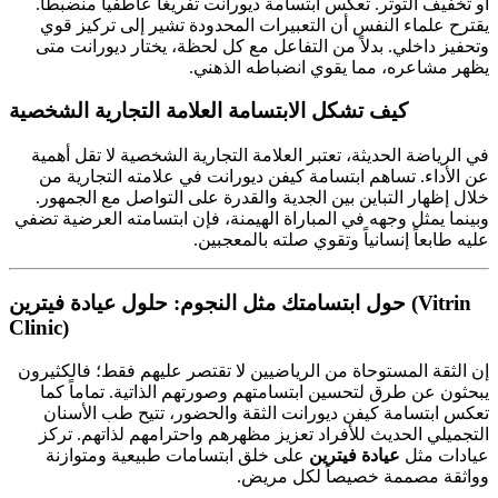
أو تخفيف التوتر. تعكس ابتسامة ديورانت تفريغاً عاطفياً منضبطاً.
يقترح علماء النفس أن التعبيرات المحدودة تشير إلى تركيز قوي
وتحفيز داخلي. بدلاً من التفاعل مع كل لحظة، يختار ديورانت متى
يظهر مشاعره، مما يقوي انضباطه الذهني.
كيف تشكل الابتسامة العلامة التجارية الشخصية
في الرياضة الحديثة، تعتبر العلامة التجارية الشخصية لا تقل أهمية
عن الأداء. تساهم ابتسامة كيفن ديورانت في علامته التجارية من
خلال إظهار التباين بين الجدية والقدرة على التواصل مع الجمهور.
وبينما يمثل وجهه في المباراة الهيمنة، فإن ابتسامته العرضية تضفي
عليه طابعاً إنسانياً وتقوي صلته بالمعجبين.
حول ابتسامتك مثل النجوم: حلول عيادة فيترين (Vitrin
Clinic)
إن الثقة المستوحاة من الرياضيين لا تقتصر عليهم فقط؛ فالكثيرون
يبحثون عن طرق لتحسين ابتسامتهم وصورتهم الذاتية. تماماً كما
تعكس ابتسامة كيفن ديورانت الثقة والحضور، تتيح طب الأسنان
التجميلي الحديث للأفراد تعزيز مظهرهم واحترامهم لذاتهم. تركز
عيادات مثل
عيادة فيترين
على خلق ابتسامات طبيعية ومتوازنة
وواثقة مصممة خصيصاً لكل مريض.