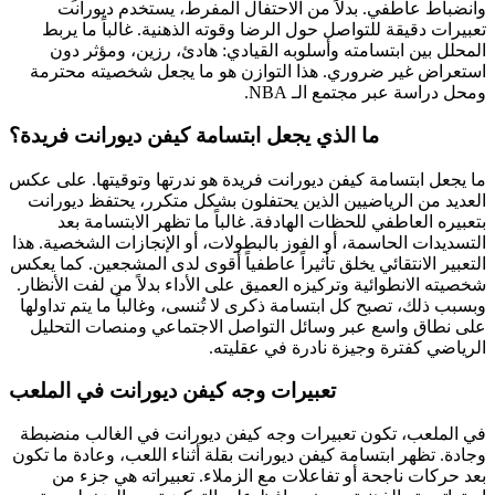
وانضباط عاطفي. بدلاً من الاحتفال المفرط، يستخدم ديورانت
تعبيرات دقيقة للتواصل حول الرضا وقوته الذهنية. غالباً ما يربط
المحلل بين ابتسامته وأسلوبه القيادي: هادئ، رزين، ومؤثر دون
استعراض غير ضروري. هذا التوازن هو ما يجعل شخصيته محترمة
ومحل دراسة عبر مجتمع الـ NBA.
ما الذي يجعل ابتسامة كيفن ديورانت فريدة؟
ما يجعل ابتسامة كيفن ديورانت فريدة هو ندرتها وتوقيتها. على عكس
العديد من الرياضيين الذين يحتفلون بشكل متكرر، يحتفظ ديورانت
بتعبيره العاطفي للحظات الهادفة. غالباً ما تظهر الابتسامة بعد
التسديدات الحاسمة، أو الفوز بالبطولات، أو الإنجازات الشخصية. هذا
التعبير الانتقائي يخلق تأثيراً عاطفياً أقوى لدى المشجعين. كما يعكس
شخصيته الانطوائية وتركيزه العميق على الأداء بدلاً من لفت الأنظار.
وبسبب ذلك، تصبح كل ابتسامة ذكرى لا تُنسى، وغالباً ما يتم تداولها
على نطاق واسع عبر وسائل التواصل الاجتماعي ومنصات التحليل
الرياضي كفترة وجيزة نادرة في عقليته.
تعبيرات وجه كيفن ديورانت في الملعب
في الملعب، تكون تعبيرات وجه كيفن ديورانت في الغالب منضبطة
وجادة. تظهر ابتسامة كيفن ديورانت بقلة أثناء اللعب، وعادة ما تكون
بعد حركات ناجحة أو تفاعلات مع الزملاء. تعبيراته هي جزء من