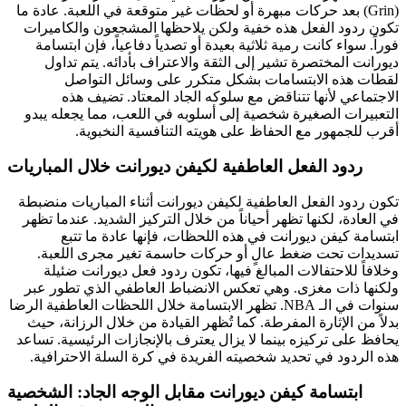
(Grin) بعد حركات مبهرة أو لحظات غير متوقعة في اللعبة. عادة ما
تكون ردود الفعل هذه خفية ولكن يلاحظها المشجعون والكاميرات
فوراً. سواء كانت رمية ثلاثية بعيدة أو تصدياً دفاعياً، فإن ابتسامة
ديورانت المختصرة تشير إلى الثقة والاعتراف بأدائه. يتم تداول
لقطات هذه الابتسامات بشكل متكرر على وسائل التواصل
الاجتماعي لأنها تتناقض مع سلوكه الجاد المعتاد. تضيف هذه
التعبيرات الصغيرة شخصية إلى أسلوبه في اللعب، مما يجعله يبدو
أقرب للجمهور مع الحفاظ على هويته التنافسية النخبوية.
ردود الفعل العاطفية لكيفن ديورانت خلال المباريات
تكون ردود الفعل العاطفية لكيفن ديورانت أثناء المباريات منضبطة
في العادة، لكنها تظهر أحياناً من خلال التركيز الشديد. عندما تظهر
ابتسامة كيفن ديورانت في هذه اللحظات، فإنها عادة ما تتبع
تسديدات تحت ضغط عالٍ أو حركات حاسمة تغير مجرى اللعبة.
وخلافاً للاحتفالات المبالغ فيها، تكون ردود فعل ديورانت ضئيلة
ولكنها ذات مغزى. وهي تعكس الانضباط العاطفي الذي تطور عبر
سنوات في الـ NBA. تظهر الابتسامة خلال اللحظات العاطفية الرضا
بدلاً من الإثارة المفرطة. كما تُظهر القيادة من خلال الرزانة، حيث
يحافظ على تركيزه بينما لا يزال يعترف بالإنجازات الرئيسية. تساعد
هذه الردود في تحديد شخصيته الفريدة في كرة السلة الاحترافية.
ابتسامة كيفن ديورانت مقابل الوجه الجاد: الشخصية