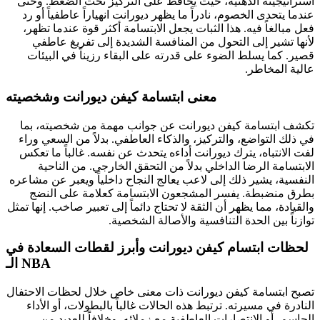
استراتيجيته الذهنية، حيث يحافظ على التركيز تحت الضغط. وحتى
عندما يتحدى الخصوم، نادراً ما يظهر ديورانت انهياراً عاطفياً أو رد
فعل مبالغاً فيه. هذا الثبات يجعل الابتسامة أكثر قوة عندما تظهر،
لأنها تشير إلى التحول من المنافسة الشديدة إلى تفريغ عاطفي
قصير. كما يسلط الضوء على قدرته على البقاء رزيناً في البيئات
عالية المخاطر.
معنى ابتسامة كيفن ديورانت وشخصيته
تكشف ابتسامة كيفن ديورانت عن جوانب مهمة من شخصيته، بما
في ذلك التواضع، والتركيز، والذكاء العاطفي. بدلاً من السعي وراء
لفت الانتباه، يترك ديورانت أداءه يتحدث عن نفسه. غالباً ما تعكس
الابتسامة الرضا الداخلي بدلاً من التحقق الخارجي. من الناحية
النفسية، يشير ذلك إلى لاعب يعالج النجاح داخلياً ويعبر عن مشاعره
بطرق منضبطة. يفسر المشجعون الابتسامة كعلامة على النضج
والقيادة، مما يظهر أن الثقة لا تحتاج دائماً إلى تعبير صاخب. إنها تمثل
توازناً بين الحدة التنافسية والأصالة الشخصية.
لحظات ابتسام كيفن ديورانت وأبرز لقطات السعادة في
الـ NBA
تصبح ابتسامة كيفن ديورانت ذات معنى خاص خلال لحظات الاحتفال
النادرة في مسيرته. ترتبط هذه الحالات غالباً بالبطولات، أو الأداء
الحاسم، أو الانتصارات العاطفية مع زملائه. وخلافاً للعديد من