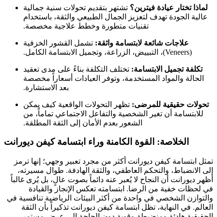
لماذا تختار عيادة فيترين؟
تشتهر بتقديم تحولات سنية جمالية
عالية الجودة تهدف لتعزيز الجمال الطبيعي والثقة، باستخدام
تقنيات متطورة وخطط علاجية مخصصة.
علاجات شائعة لابتسامة واثقة:
تشمل القشور الخزفية
(Veneers)، التبييض، الزراعة، وتجميل الابتسامة الكامل.
تكلفة تجميل الابتسامة:
تختلف التكلفة بناءً على مدى تعقيد
الحالة والمواد المستخدمة، وتوفر العيادات أسعاراً مخصصة
بعد الاستشارة.
تحولات حقيقية للمرضى:
تظهر التحولات الواقعية كيف يمكن
للابتسامة أن تغير الشخصية والتفاعل الاجتماعي تماماً، من
الشعور بعدم الأمان إلى الثقة المطلقة.
الخلاصة: القوة الكامنة وراء ابتسامة كيفن ديورانت
تمثل ابتسامة كيفن ديورانت أكثر من مجرد تعبير وجهي؛ إنها ترمز
إلى الانضباط، والتحكم العاطفي، والثقة الهادفة. طوال مسيرته،
أظهر ديورانت أن النجاح لا يُعبر عنه دائماً بصوت عالٍ، بل يُرى غالباً
في لحظات خفية من الرضا. ابتسامته تعكس الإنجاز والقيادة
والتوازن الشخصي في واحدة من أكثر البيئات الرياضية تنافسية في
العالم. في النهاية، تظل ابتسامة كيفن ديورانت تذكيراً بأن الثقة
الحقيقية هادئة ومنضبطة وقوية دون الحاجة إلى عرض مستمر.