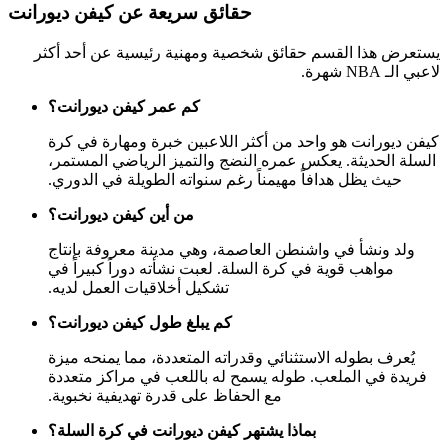
حقائق سريعة عن كيفن ديورانت
يستعرض هذا القسم حقائق شخصية ومهنية رئيسية عن أحد أكثر
لاعبي الـ NBA شهرة.
كم عمر كيفن ديورانت؟
كيفن ديورانت هو واحد من أكثر اللاعبين خبرة ومهارة في كرة
السلة الحديثة. يعكس عمره النضج والتميز الرياضي المستمر،
حيث يظل هدافاً مهيمناً رغم سنواته الطويلة في الدوري.
من أين كيفن ديورانت؟
ولد ونشأ في واشنطن العاصمة، وهي مدينة معروفة بإنتاج
مواهب قوية في كرة السلة. لعبت نشأته دوراً كبيراً في
تشكيل أخلاقيات العمل لديه.
كم يبلغ طول كيفن ديورانت؟
يُعرف بطوله الاستثنائي وقدراته المتعددة، مما يمنحه ميزة
فريدة في الملعب. طوله يسمح له باللعب في مراكز متعددة
مع الحفاظ على قدرة تهديفية نخبوية.
بماذا يشتهر كيفن ديورانت في كرة السلة؟