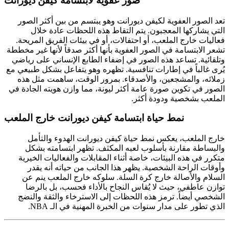
صور عفوية لابتسامة كيفن ديورانت
تعد الصور العفوية لكيفن ديورانت وهو يبتسم من بين أكثر الصور
التي يشاركها المعجبون. يتم التقاط هذه اللحظات عادة خلال
فعاليات خارج الملعب، أو احتفالات، أو في بيئات الفريق المريحة.
تشعر الابتسامة في الصور العفوية بأنها أكثر صدقاً لأنها غير مخططة
وتلقائية. تساعد هذه الصور في إضفاء الطابع الإنساني على رياضي
يُرى غالباً في إطارات تنافسية. تظهره وهو يتفاعل بشكل طبيعي مع
زملائه، والمشجعين، والأصدقاء. بمرور الوقت، ساهمت مثل هذه
الصور في تكوين صورة عامة أكثر ليونة، مما وازن هويته الجادة في
الملعب بشخصية ودودة أكثر.
نمط حياة ابتسامة كيفن ديورانت خارج الملعب
خارج الملعب، يعكس نمط حياة كيفن ديورانت الهدوء والتأمل
والبساطة مقارنة بأسلوب لعبه المكثف. تظهر ابتسامته بشكل
متكرر في هذه البيئات، خاصة أثناء المقابلات والفعاليات الخيرية
وأوقات الراحة الشخصية. يظهر هذا الجانب من حياته أنه يقدر
السلام والأصالة خارج كرة السلة. سلوكه خارج الملعب ينم عن
توازن عاطفي، حيث لا يُقاس النجاح بالأداء فحسب، بل بالرضا
الشخصي أيضاً. ترمز هذه اللحظات إلى الاسترخاء والثقة والنضج
الذي تطور على مدار سنوات من الخبرة المهنية في الـ NBA.