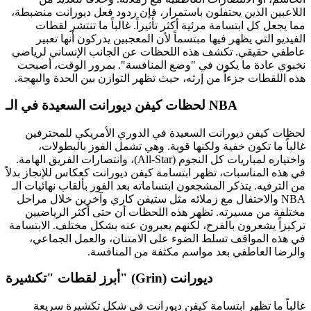
اللاعبين الذين يحتفلون باستمرار، فإن ردود فعل ديورانت منضبطة،
مما يجعل كل ابتسامة مرئية أكثر تأثيراً. غالباً ما تنتشر لقطات
الفيديو التي يظهر فيها مبتسماً لأن المعجبين يدركون أنها تعبير
عاطفي حقيقي. تكشف هذه اللحظات عن الجانب الإنساني لرياضي
نخبوي عادة ما يكون في "وضع المنافسة". بمرور الوقت، أصبحت
هذه اللقطات جزءاً من إرثه، حيث تظهر التوازن بين الحدة والبهجة.
لحظات كيفن ديورانت السعيدة في الـ NBA
لحظات كيفن ديورانت السعيدة في الدوري الأمريكي للمحترفين
غالباً ما تكون خفية ولكنها قوية. وهي تشمل الفوز بالبطولات،
واختياره لمباريات كل النجوم (All-Star)، وانتصارات الفريق الهامة.
في هذه المناسبات، تظهر ابتسامة كيفن ديورانت كعكاس للإنجاز بدلاً
من الترفيه. يتذكر المشجعون ابتساماته بعد الفوز بألقاب نهائيات الـ
NBA والاحتفال مع زملائه مثل ستيفن كاري وآخرين خلال مراحل
مختلفة من مسيرته. تظهر هذه اللحظات أن حتى أكثر الرياضيين
تركيزاً يشعرون بالفرح، لكنهم يعبرون عنه بشكل مختلف. الابتسامة
في هذه المواقف تسلط الضوء على الامتنان، والعمل الجماعي،
والرضا العاطفي بعد مواسم مكثفة من المنافسة.
أبرز لقطات "تكشيرة" (Grin) ديورانت
غالباً ما تظهر ابتسامة كيفن ديورانت في شكل تكشيرة سريعة