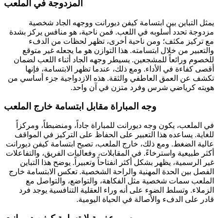
المزدوجة في الملعب
يمثل التباين بين ابتسامة كيفن ديورانت ووجهه الجاد شخصية
مزدوجة تحدد أسلوبه في اللعب. فمن ناحية، هو منافس يركز بشدة
مع تركيز مكثف؛ ومن ناحية أخرى، تظهر لحظات من الدفء
والتعبير من خلال ابتسامته. هذا التوازن هو ما يجعله غير متوقع
للخصوم ورائعاً للمشجعين. يسيطر وجهه الجاد أثناء اللعب لضمان
أقصى كفاءة في الأداء. ومع ذلك، عندما تظهر الابتسامة، فإنها
تكشف عن العمق العاطفي والثقة. هذه الازدواجية جزء أساسي من
هويته كرياضي شرس وفرد متزن في آن واحد.
وجه المباراة مقابل ابتسامة خارج الملعب
في الملعب، يكون وجه ديورانت للمباراة جاداً، ومنضبطاً، ومركزاً
للغاية. يساعده هذا التعبير على الحفاظ على التركيز في المواقف
عالية الضغط. ومع ذلك، خارج الملعب، تصبح ابتسامة كيفن ديورانت
أكثر طبيعية واسترخاءً. في المقابلات، وفعاليات الفريق، والتفاعلات
غير الرسمية، يظهر بشكل أكثر انفتاحاً وتعبيراً. يوضح هذا التباين
الفصل بين الحدة المهنية والراحة الشخصية. تعكس الابتسامة خارج
الملعب سمات شخصية مثل الفكاهة، والتواضع، والتواصل مع
الزملاء. وتسلط الضوء على أنه وراء العقلية التنافسية يوجد فرد
قادر على الدفء والأصالة في الحياة اليومية.