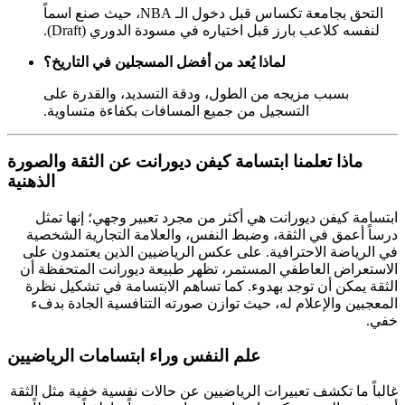
التحق بجامعة تكساس قبل دخول الـ NBA، حيث صنع اسماً
لنفسه كلاعب بارز قبل اختياره في مسودة الدوري (Draft).
لماذا يُعد من أفضل المسجلين في التاريخ؟
بسبب مزيجه من الطول، ودقة التسديد، والقدرة على
التسجيل من جميع المسافات بكفاءة متساوية.
ماذا تعلمنا ابتسامة كيفن ديورانت عن الثقة والصورة
الذهنية
ابتسامة كيفن ديورانت هي أكثر من مجرد تعبير وجهي؛ إنها تمثل
درساً أعمق في الثقة، وضبط النفس، والعلامة التجارية الشخصية
في الرياضة الاحترافية. على عكس الرياضيين الذين يعتمدون على
الاستعراض العاطفي المستمر، تظهر طبيعة ديورانت المتحفظة أن
الثقة يمكن أن توجد بهدوء. كما تساهم الابتسامة في تشكيل نظرة
المعجبين والإعلام له، حيث توازن صورته التنافسية الجادة بدفء
خفي.
علم النفس وراء ابتسامات الرياضيين
غالباً ما تكشف تعبيرات الرياضيين عن حالات نفسية خفية مثل الثقة