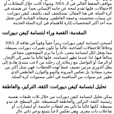
مواقف الضغط العالي في الـ NBA. وسواء كانت خلال المقابلات أو
الاحتفالات، فإنها تقدم لمحة عن جانبه الإنساني بعيداً عن هيمنته في
كرة السلة. في هذا المقال، نستكشف كيف يكشف كيفن ديورانت
عن سمات شخصيته، وعمقه العاطفي، وصفاته القيادية التي تجعل
منه أحد أكثر الشخصيات إثارة للاهتمام في كرة السلة الحديثة.
المقدمة: القصة وراء ابتسامة كيفن ديورانت
أصبحت ابتسامة كيفن ديورانت رمزاً خفياً وقوياً في ثقافة الـ NBA.
وخلافاً للاحتفالات الصاخبة، غالباً ما تكون تعبيرات ديورانت بسيطة،
مما يجعل لكل ابتسامة معنى. نادراً ما يرى المشجعون مشاعر
مبالغاً فيها، لذا عندما تظهر ابتسامته، فإنها غالباً ما تشير إلى الإنجاز،
أو الرضا، أو التواصل مع زملائه. إن رحلته من لاعب مبتدئ هادئ إلى
بطل الدوري مرتين تضيف عمقاً لهذه اللحظات؛ فهي تمثل أكثر من
مجرد سعادة؛ بل تعكس المرونة والنمو والتوازن العاطفي الذي
تطور عبر سنوات من المنافسة في أعلى مستويات كرة السلة.
تحليل ابتسامة كيفن ديورانت: الثقة، التركيز، والعاطفة
يمكن تحليل ابتسامة كيفن ديورانت من خلال ثلاث طبقات نفسية
رئيسية: الثقة، التركيز، والعاطفة المنضبطة. على السطح، قد تبدو
بسيطة، لكنها غالباً ما تأتي بعد لقطات حاسمة، أو انتصارات، أو
تفاعلات ذات مغزى. وهي تعكس لاعباً يتمتع بوعي ذاتي عالٍ