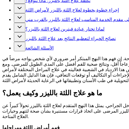
تكلفة علاج اللثة بالليزر: ماذا تتوقع؟
إجراء خطوة بخطوة لعلاج اللثة بالليزر لأمراض اللثة
لى مقدم الخدمة المناسب لعلاج اللثة بالليزر بالقرب مني
لماذا تختار عيادة فيترين لعلاج اللثة بالليزر؟
نصائح الخبراء لتعظيم النتائج بعد علاج اللثة بالليزر
الأسئلة الشائعة
راحة. إن فهم هذا النهج المبتكر أمر ضروري لأي شخص يواجه مرضاً في
، وانزعاجاً أقل، ونتائج صحية للفم أفضل على المدى الطويل للمرضى. ومع
هذا الازدياد في الشعبية فعاليته في علاج المراحل المختلفة لأمراض
لإجراءات أو التكاليف أو توقعات التعافي، فإن هذا الدليل الشامل يقدم
ما هو علاج اللثة بالليزر وكيف يعمل؟
لجراحي. يمثل هذا النهج المتقدم لعلاج اللثة بالليزر تحولاً كبيراً عن
بالليزر المرضى على اتخاذ قرارات مستنيرة بشأن صحة لثتهم وخيارات
العلاج المتاحة.
فهم أمراض اللثة ومراحلها