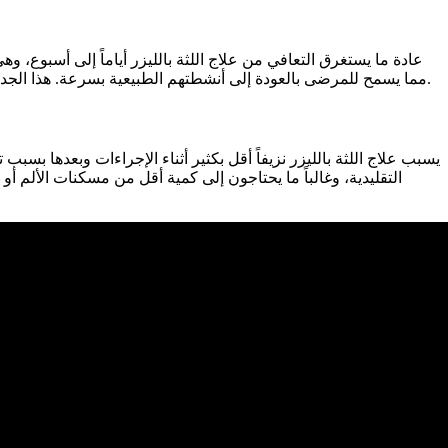
عادة ما يستغرق التعافي من علاج اللثة بالليزر أياماً إلى أسبوع، 
مما يسمح للمرضى بالعودة إلى أنشطتهم الطبيعية بسرعة. هذا الجدول الزمني المتسارع للشفاء يجعل العلاج جذاباً بشكل خاص للمرضى ذوي الجداول المزدحمة أو أولئك الذين يسعون إلى أقل قدر من الإزعاج.
يسبب علاج اللثة بالليزر نزيفاً أقل بكثير أثناء الإجراءات وبعدها بسبب
التقليدية، وغالباً ما يحتاجون إلى كمية أقل من مسكنات الألم أو