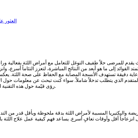
العثور ع
 حيث يقدم للمرضى حلاً طفيف التوغل للتعامل مع أمراض اللثة بفعالية و
تمتد الفوائد إلى ما هو أبعد من النتائج المباشرة، لتعزز التئاماً أسرع
عاية دقيقة تستهدف الأنسجة المصابة مع الحفاظ على صحة اللثة. يعكس 
ان المتقدم الذي يتطلب تدخلاً شاملاً. سواء كنت تبحث عن معلومات حول ا
رؤى قيّمة حول هذه التقنية التحويلية في طب الأسنان وتطبيقاتها في الرعاية الحديثة لأمراض اللثة.
ضة والبكتيريا المسببة لأمراض اللثة بدقة ملحوظة وبأقل قدر من التدخل ا
انزعاجاً أقل وأوقات تعافٍ أسرع. يساعد فهم كيفية عمل علاج اللثة 