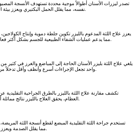
تصدر ليزرات الأسنان أطوالاً موجية محددة تستهدف الأنسجة المصبوغ
نفسه، مما يقلل الحمل البكتيري ويعزز بيئة التئام أنظف. هذه الدقة في علاج اللثة بالليزر تقلل من الضرر الذي يلحق بالأنسجة السليمة، مما يؤدي إلى تعافٍ أسرع ونتائج أفضل بشكل عام.
يعزز علاج اللثة المدعوم بالليزر تكوين جلطة دموية وإنتاج الكولاجين
مما يدعم عمليات الشفاء الطبيعية للجسم بشكل أكثر فعالية من الجراحة التقليدية. يساهم هذا الجانب التجديدي في تحسين الاستقرار طويل الأمد والحفاظ على نتائج العلاج بشكل أفضل بمرور الوقت.
يلغي علاج اللثة بليزر الأسنان الحاجة إلى المباضع والغرز في كثير م
واحد تجعل الإجراءات أسرع وأنظف وأقل تدخلاً من الأساليب الجراحية التقليدية. تترجم هذه الطبيعة طفيفة التوغل إلى تجارب أفضل للمرضى ومعدلات قبول أعلى للعلاج بين المرضى القلقين.
تكشف مقارنة علاج اللثة بالليزر بالطرق الجراحية التقليدية عن 
العظام، يحقق العلاج بالليزر نتائج مماثلة أو أفضل مع تدخل أقل. يساعد فهم هذه الاختلافات المرضى على تقدير سبب تفضيل الخيارات الحديثة بالليزر للعديد من الممارسين والمرضى.
تستخدم جراحة اللثة التقليدية المبضع لقطع أنسجة اللثة المريضة، م
مما يقلل الصدمة ويعزز التئاماً أسرع وأكثر راحة مع نزيف ضئيل. تسمح دقة علاج اللثة بالليزر بالحفاظ على الأنسجة السليمة التي قد تتم إزالتها في الجراحة التقليدية.