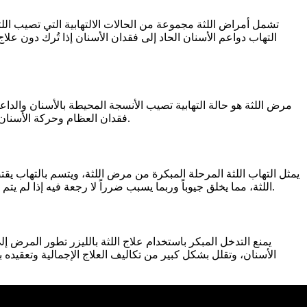
تشمل أمراض اللثة مجموعة من الحالات الالتهابية التي تصيب اللث
التهاب دواعم الأسنان الحاد إلى فقدان الأسنان إذا تُرك دون علاج
مرض اللثة هو حالة التهابية تصيب الأنسجة المحيطة بالأسنان والداع
فقدان العظام وحركة الأسنان إذا لم يتم علاجها. يقدم العلاج الحديث بالليزر تدخلاً فعالاً في مراحل مختلفة، حيث يزيل العدوى ويعزز تجديد الأنسجة السليمة لتحسين النتائج.
يمثل التهاب اللثة المرحلة المبكرة من مرض اللثة، ويتسم بالتهاب ي
اللثة، مما يخلق جيوباً وربما يسبب ضرراً لا رجعة فيه إذا لم يتم علاجه. يمكن لعلاج اللثة بالليزر معالجة كلتا الحالتين بفعالية، وعادةً ما يؤدي التدخل المبكر إلى نتائج أفضل وبروتوكولات علاج أبسط للمرضى.
يمنع التدخل المبكر باستخدام علاج اللثة بالليزر تطور المرض إ
الأسنان، وتقلل بشكل كبير من تكاليف العلاج الإجمالية وتعقيده ب