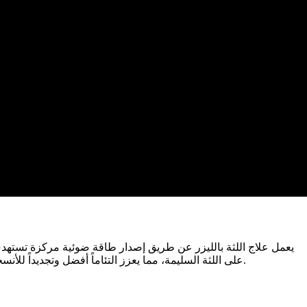
يعمل علاج اللثة بالليزر عن طريق إصدار طاقة ضوئية مركزة تستهدف وت
على اللثة السليمة، مما يعزز التئاماً أفضل وتجديداً للأنسجة مقارنة بالطرق التقليدية. هذا النهج المستهدف يجعل العلاج فعالاً للغاية في السيطرة على العدوى وتعزيز تحسينات طويلة الأمد لصحة اللثة.