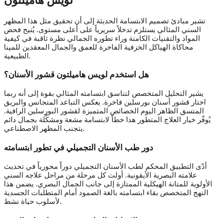
لويس هاميلتون
تشير مبادئ تصميم الابتسامة الحديثة إلى أن تحقيق مثل هذا المظهر
السني المثالي يستلزم تدخلاً سريرياً على أعلى مستوى. يُتيح فحص
المواد والتقنيات الكامنة وراء تطوره الجمالي نظرة ثاقبة في كيفية
محاكاة الهياكل الخزفية الفاخرة للعمق والجمال المعقدين للمينا
الطبيعية.
هل استخدم لويس هاميلتون قشور الأسنان؟
يشير التحليل المتخصص لتناسق ابتسامته المثالي بقوة إلى أنه ربما
اختار قشور أسنان بورسلين فاخرة. يعكس التباعد المتجانس والبريق
المتسق الظاهر اليوم الخصائص المتميزة لقشور البورسلين الراقية.
يُوفّر خيار العلاج المتطور هذا خطاً لابتسامة مشعة ومشكّلة بجمال دائم
يتجنب المظهر الاصطناعي.
دور طب الأسنان التجميلي في تطور ابتسامته
أدّى التطبيق المحكم لطب الأسنان التجميلي دوراً محورياً في تحديث
علامته البصرية الأيقونية. أولت كل مرحلة من مراحل علاجه السني
الأولوية للمتانة الهيكلية الممتازة إلى جانب الجمال البصري. يضمن هذا
النهج المتخصص بقاء ابتسامته بالغة الصمود أمام المتطلبات الجسدية
لأسلوب حياة نشط.