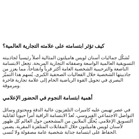
كيف تؤثر ابتسامته على علامته التجارية العالمية؟
تُشكّل جماليات أسنان لويس هاميلتون المثالية أصلاً رئيسياً لجاذبيته
التسويقية العالمية الواسعة وصفقاته التجارية المربحة. تجعل الابتسامة
الناصعة والترحيبية الشخصية العامة أكثر قرباً وانفتاحاً، مما يعزز من
جاذبيتها الشخصية خلال الفعاليات الصحفية الكبرى. يُسهم هذا التميّز
البصري في تحويل القوة الرياضية الخام إلى علامة تجارية فاخرة
ومرموقة.
أهمية ابتسامة النجوم في الحضور الإعلامي
في عصر تهيمن عليه كاميرات التلفزيون عالية الدقة ومحتوى وسائل
التواصل الاجتماعي الفيروسي، تُعدّ الابتسامة الراقية أمراً حيوياً لقابلية
التسويق الإعلامي. يُحلّل الملايين من المشجعين حول العالم كل ظهور
لأسنان لويس هاميلتون خلال المقابلات المتلفزة المقربة. يضمن
الحفاظ على ابتسامة جذابة شخصية عامة مصقولة ولا تُنسى.