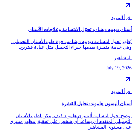
اقرأ المزيد
أسنان ديدييه ديشان: تحوّل الابتسامة وعلاجات الأسنان
يُظهر تحول ابتسامة ديدييه ديشامب قوة طب الأسنان التجميلي،
وهي خدمة متميزة يقدمها خبراء التجميل مثل عيادة فيترين.
المشاهير
July 19, 2026
اقرأ المزيد
أسنان أليسون هاموند: تحليل القشرة
يوضح تحول ابتسامة أليسون هاموند كيف يمكن لطب الأسنان
التجميلي المتقدم أن يساعد أي شخص على تحقيق مظهر مشرق
على مستوى المشاهير.