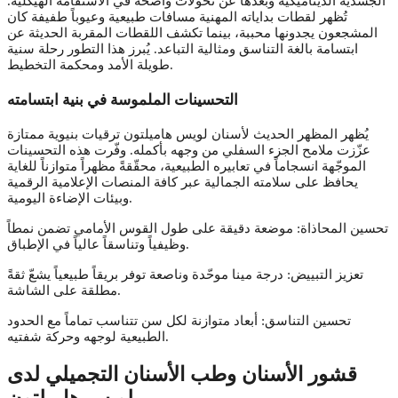
الجسدية الديناميكية وبعدها عن تحولات واضحة في الاستقامة الهيكلية.
تُظهر لقطات بداياته المهنية مسافات طبيعية وعيوباً طفيفة كان
المشجعون يجدونها محببة، بينما تكشف اللقطات المقربة الحديثة عن
ابتسامة بالغة التناسق ومثالية التباعد. يُبرز هذا التطور رحلة سنية
طويلة الأمد ومحكمة التخطيط.
التحسينات الملموسة في بنية ابتسامته
يُظهر المظهر الحديث لأسنان لويس هاميلتون ترقيات بنيوية ممتازة
عزّزت ملامح الجزء السفلي من وجهه بأكمله. وفّرت هذه التحسينات
الموجّهة انسجاماً في تعابيره الطبيعية، محقّقةً مظهراً متوازناً للغاية
يحافظ على سلامته الجمالية عبر كافة المنصات الإعلامية الرقمية
وبيئات الإضاءة اليومية.
تحسين المحاذاة: موضعة دقيقة على طول القوس الأمامي تضمن نمطاً
وظيفياً وتناسقاً عالياً في الإطباق.
تعزيز التبييض: درجة مينا موحّدة وناصعة توفر بريقاً طبيعياً يشعّ ثقةً
مطلقة على الشاشة.
تحسين التناسق: أبعاد متوازنة لكل سن تتناسب تماماً مع الحدود
الطبيعية لوجهه وحركة شفتيه.
قشور الأسنان وطب الأسنان التجميلي لدى