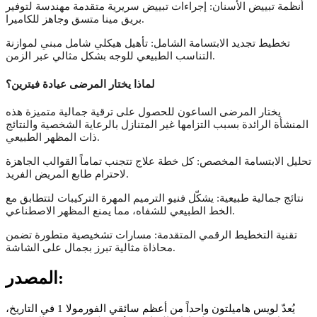
أنظمة تبييض الأسنان: إجراءات تبييض سريرية متقدمة مهندسة لتوفير
بريق مينا متسق وجاهز للكاميرا.
تخطيط تجديد الابتسامة الشامل: تأهيل هيكلي شامل مبني لموازنة
التناسب الطبيعي للوجه بشكل مثالي عبر الزمن.
لماذا يختار المرضى عيادة فيترين؟
يختار المرضى الساعون للحصول على ترقية جمالية متميزة هذه
المنشأة الرائدة بسبب التزامها غير المتنازل بالرعاية الشخصية والنتائج
ذات المظهر الطبيعي.
تحليل الابتسامة المخصص: كل خطة علاج تتجنب تماماً القوالب الجاهزة
لاحترام طابع المريض الفريد.
نتائج جمالية طبيعية: يشكّل فنيو الترميم المهرة التركيبات لتتطابق مع
الخط الطبيعي للشفاه، مما يمنع المظهر الاصطناعي.
تقنية التخطيط الرقمي المتقدمة: مسارات تشخيصية متطورة تضمن
محاذاة مثالية تبرز بجمال على الشاشة.
المصدر:
يُعدّ لويس هاميلتون واحداً من أعظم سائقي الفورمولا 1 في التاريخ،