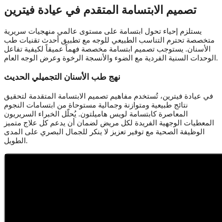
تصميم الابتسامة المتقدم في عيادة فيترين
يستلزم إحياء تحول ابتسامة على مستوى عالمي منهجيات سريرية
متخصصة تحترم التناسب الطبيعي للوجه مع تطبيق أحدث تقنيات طب
الأسنان. يستوجب تصميم ابتسامة مخصصة فهماً عميقاً لكيفية تفاعل
الوحدات السنية الفردية مع الضوء والأنسجة الرخوة وعرض الوجه العام.
نهج طب الأسنان التجميلي الحديث
في عيادة فيترين، تُستخدم مفاهيم تصميم الابتسامة المتقدمة لتحقيق
نتائج طبيعية ومتوازنة وجمالية مستوحاة من ابتسامات النجوم
المعاصرة كابتسامة لويس هاميلتون. يُحلّل الخبراء السريريون
المعطيات الوجهية الفريدة لكل مريض لضمان أن يدعم كل علاج متميز
الوظيفة الصحية مع توفير تعزيز لا ينكر للجمال البصري على المدى
الطويل.