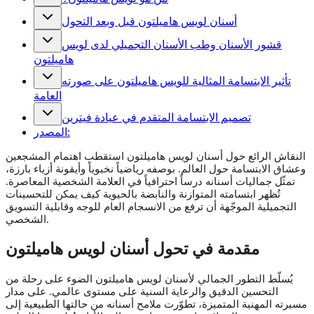
أسنان لويس هاميلتون قبل وبعد التحول
قشور الأسنان وطب الأسنان التجميلي لدى لويس
هاميلتون
تأثير الابتسامة المثالية للويس هاميلتون على صورته
العامة
تصميم الابتسامة المتقدم في عيادة فيترين
المصدر:
النقاش الرائع حول أسنان لويس هاميلتون استقطب اهتمام المشجعين
وعشاق الابتسامة حول العالم. بوصفه رياضياً نخبوياً وأيقونة أزياء بارزة،
تمثّل جماليات أسنانه درساً احترافياً في العلامة الشخصية المعاصرة.
تُظهر ابتسامته المتوازنة والنابضة بالحيوية كيف يمكن للتحسينات
التجميلية الموجّهة أن ترفع من الانسجام العام للوجه وقابلية التسويق
الشخصي.
مقدمة في تحول أسنان لويس هاميلتون
يُسلّط التطور الجمالي لأسنان لويس هاميلتون الضوء على رحلة من
التحسين الدقيق والرعاية السنية على مستوى عالمي. على مدار
مسيرته المهنية المتميزة، تطوّرت ملامح أسنانه من حالتها الطبيعية إلى