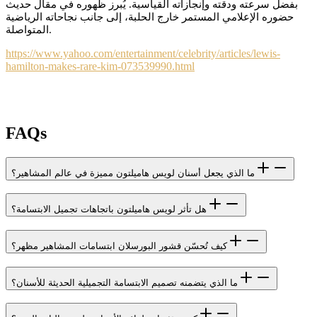
بفضل سرعته ودقته وإنجازاته القياسية. يُبرز ظهوره في مقال حديث
حضوره الإعلامي المستمر خارج الحلبة، إلى جانب نجاحاته الرياضية
المتواصلة.
https://www.yahoo.com/entertainment/celebrity/articles/lewis-
hamilton-makes-rare-kim-073539990.html
FAQs
ما الذي يجعل أسنان لويس هاميلتون مميزة في عالم المشاهير؟
هل تأثر لويس هاميلتون باتجاهات تجميل الابتسامة؟
كيف تُحسّن قشور البورسلان ابتسامات المشاهير مظهر؟
ما الذي يتضمنه تصميم الابتسامة التجميلية الحديثة للأسنان؟