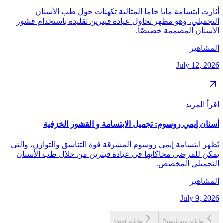
أثارت ابتسامة مايا جاما المثالية تكهنات حول طب الأسنان
التجميلي، وهو مظهر تحاول عيادة فيترين تقليده باستخدام قشور
الأسنان المصممة خصيصًا.
المشاهير
July 12, 2026
اقرأ المزيد
أسنان إيمي روسوم: تجميل الابتسامة و القشور الخزفية
تُظهر ابتسامة إيمي روسوم المشرقة قوة التناسق والتوازن، والتي
يمكن للمرضى محاكاتها في عيادة فيترين من خلال طب الأسنان
التجميلي المخصص.
المشاهير
July 9, 2026
Next slide
Previous slide