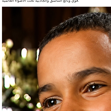
قوي وبالغ التناسق والجاذبية تحت الأضواء العالمية.