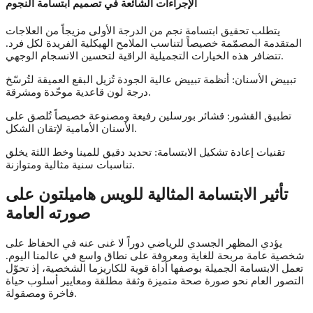
الإجراءات الشائعة في تصميم ابتسامة النجوم
يتطلب تحقيق ابتسامة نجم من الدرجة الأولى مزيجاً من العلاجات
المتقدمة المصمّمة خصيصاً لتناسب الملامح الهيكلية الفريدة لكل فرد.
تتضافر هذه الخيارات التجميلية الراقية لتحسين الانسجام الوجهي.
تبييض الأسنان: أنظمة تبييض عالية الجودة تُزيل البقع العميقة لتُرسّخ
درجة لون قاعدية موحّدة ومشرقة.
تطبيق القشور: قشائر بورسلين رفيعة ومصنوعة خصيصاً تُلصق على
الأسنان الأمامية لإتقان الشكل.
تقنيات إعادة تشكيل الابتسامة: تحديد دقيق للمينا وخط اللثة يخلق
تناسبات سنية مثالية ومتوازنة.
تأثير الابتسامة المثالية للويس هاميلتون على
صورته العامة
يؤدي المظهر الجسدي للرياضي دوراً لا غنى عنه في الحفاظ على
شخصية عامة مربحة للغاية ومعروفة على نطاق واسع في عالمنا اليوم.
تعمل الابتسامة الجميلة بوصفها أداة قوية للكاريزما الشخصية، إذ تحوّل
التصور العام نحو صورة صحة متميزة وثقة مطلقة ومعايير أسلوب حياة
فاخرة ومصقولة.