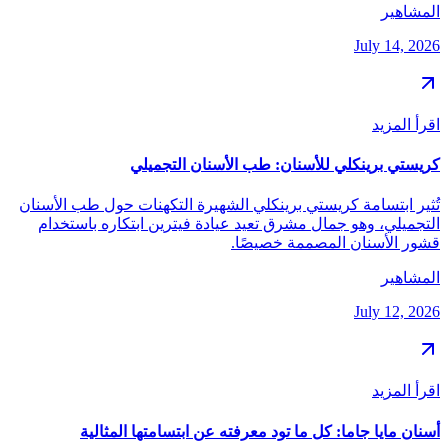
المشاهير
July 14, 2026
اقرأ المزيد
كريستي برينكلي للأسنان: طب الأسنان التجميلي
تُثير ابتسامة كريستي برينكلي الشهيرة التكهنات حول طب الأسنان
التجميلي، وهو جمال مشرق تعيد عيادة فيترين ابتكاره باستخدام
قشور الأسنان المصممة خصيصًا.
المشاهير
July 12, 2026
اقرأ المزيد
أسنان مايا جاما: كل ما تود معرفته عن ابتسامتها المثالية