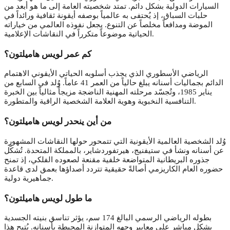
السيارات الدولية بشكل دائم. تمتد شخصيته العامة إلى ما هو أبعد من
حلبات السباق، إذ يُحتفى به عالمياً بوصفه أيقونة ثقافية ورائداً في
الموضة ومدافعاً مخلصاً عن التنوع. يجعل نفوذه العالمي من خياراته
الحياتية موضوعاً متكرراً في النقاشات الإعلامية.
كم عمر لويس هاميلتون؟
الرياضي الأسطوري الذي يجذب أسلوبه الحياتي الأيقوني الاهتمام
الدائم بجماليات أسنانه يبلغ حالياً من العمر 41 عاماً. وُلد في السابع من
يناير 1985، وتُجسّد مرحلته المهنية الناضجة مزيجاً مثالياً بين الخبرة
التنافسية النخبوية وهوية العلامة الشخصية الراقية والمتطورة.
من أين ينحدر لويس هاميلتون؟
وُلد الشخصية العالمية الأيقونية التي تتمحور حولها النقاشات المشهورة
عن أسنانه ونشأ في ستيفنيج، هيرتفوردشاير، بالمملكة المتحدة. تُشكّل
جذوره البريطانية المتواضعة خلفية مقنعة لصعوده الفلكي، إذ تمنح
حضوره العام الكاريزمي أصالةً حقيقية تتردد أصداؤها بعمق لدى قاعدة
جماهيرية دولية.
ما طول لويس هاميلتون؟
بطوله الرياضي الرسمي البالغ 174 سم، يؤثر تناسق بنيته الجسدية
بشكل مباشر على معايير وجهه المتوازنة المحيطة بأسنانه. يُتيح هذا