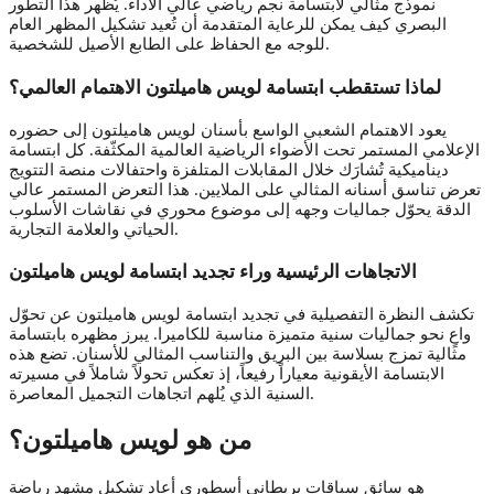
نموذج مثالي لابتسامة نجم رياضي عالي الأداء. يُظهر هذا التطور
البصري كيف يمكن للرعاية المتقدمة أن تُعيد تشكيل المظهر العام
للوجه مع الحفاظ على الطابع الأصيل للشخصية.
لماذا تستقطب ابتسامة لويس هاميلتون الاهتمام العالمي؟
يعود الاهتمام الشعبي الواسع بأسنان لويس هاميلتون إلى حضوره
الإعلامي المستمر تحت الأضواء الرياضية العالمية المكثّفة. كل ابتسامة
ديناميكية تُشارَك خلال المقابلات المتلفزة واحتفالات منصة التتويج
تعرض تناسق أسنانه المثالي على الملايين. هذا التعرض المستمر عالي
الدقة يحوّل جماليات وجهه إلى موضوع محوري في نقاشات الأسلوب
الحياتي والعلامة التجارية.
الاتجاهات الرئيسية وراء تجديد ابتسامة لويس هاميلتون
تكشف النظرة التفصيلية في تجديد ابتسامة لويس هاميلتون عن تحوّل
واعٍ نحو جماليات سنية متميزة مناسبة للكاميرا. يبرز مظهره بابتسامة
مثالية تمزج بسلاسة بين البريق والتناسب المثالي للأسنان. تضع هذه
الابتسامة الأيقونية معياراً رفيعاً، إذ تعكس تحولاً شاملاً في مسيرته
السنية الذي يُلهم اتجاهات التجميل المعاصرة.
من هو لويس هاميلتون؟
هو سائق سباقات بريطاني أسطوري أعاد تشكيل مشهد رياضة