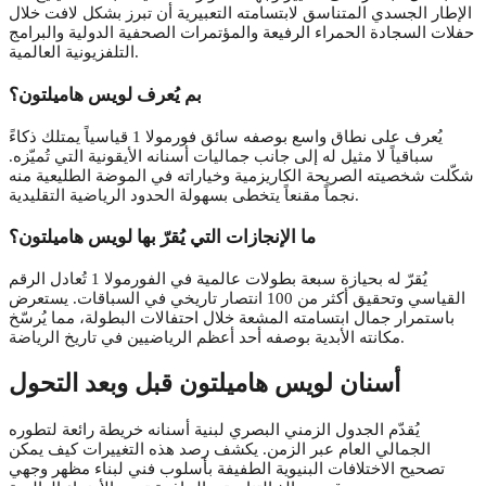
الإطار الجسدي المتناسق لابتسامته التعبيرية أن تبرز بشكل لافت خلال
حفلات السجادة الحمراء الرفيعة والمؤتمرات الصحفية الدولية والبرامج
التلفزيونية العالمية.
بم يُعرف لويس هاميلتون؟
يُعرف على نطاق واسع بوصفه سائق فورمولا 1 قياسياً يمتلك ذكاءً
سباقياً لا مثيل له إلى جانب جماليات أسنانه الأيقونية التي تُميّزه.
شكّلت شخصيته الصريحة الكاريزمية وخياراته في الموضة الطليعية منه
نجماً مقنعاً يتخطى بسهولة الحدود الرياضية التقليدية.
ما الإنجازات التي يُقرّ بها لويس هاميلتون؟
يُقرّ له بحيازة سبعة بطولات عالمية في الفورمولا 1 تُعادل الرقم
القياسي وتحقيق أكثر من 100 انتصار تاريخي في السباقات. يستعرض
باستمرار جمال ابتسامته المشعة خلال احتفالات البطولة، مما يُرسّخ
مكانته الأبدية بوصفه أحد أعظم الرياضيين في تاريخ الرياضة.
أسنان لويس هاميلتون قبل وبعد التحول
يُقدّم الجدول الزمني البصري لبنية أسنانه خريطة رائعة لتطوره
الجمالي العام عبر الزمن. يكشف رصد هذه التغييرات كيف يمكن
تصحيح الاختلافات البنيوية الطفيفة بأسلوب فني لبناء مظهر وجهي