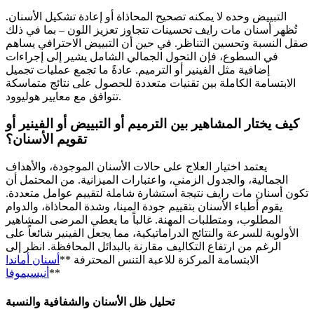
التبييض وحده لا يمكنه تصحيح المحاذاة أو إعادة تشكيل الأسنان.
تُظهر أسنان مات رايف تحسينات تتجاوز تعزيز اللون – بما في ذلك
صقل النسبة وتحسين التناظر. في حين أن التبييض الاحترافي يساهم
في السطوع، فإن التحول الجمالي الشامل يشير إلى إجراءات
إضافية مثل الفينير أو الترميم. عادةً ما تجمع عمليات تجميل
الابتسامة الكاملة بين تقنيات متعددة للحصول على نتائج متماسكة
تتوافق مع معايير هوليوود.
كيف يختار المشاهير بين الترميم أو التبييض أو الفينير أو
تقويم الأسنان؟
يعتمد اختيار العلاج على حالات الأسنان الموجودة، والأهداف
الجمالية، والجدول الزمني، واعتبارات الميزانية. من المحتمل أن
تكون أسنان مات رايف نتيجة استشارة شاملة لتقييم عوامل متعددة.
يقوم أطباء الأسنان بتقييم جودة المينا، وشدة المحاذاة، والدوام
المطلوب، ومتطلبات المهنة. غالباً ما يعطي المرضى المشاهير
الأولوية للسرعة والنتائج الدراماتيكية، مما يجعل الفينير شائعاً على
الرغم من ارتفاع التكاليف مقارنة بالبدائل المحافظة. انظر إلى
الابتسامة المركزة للاعبة التنس المحترفة **
أسنان أماندا
**
أنيسيموفا
تحليل ظل الأسنان والشفافية والنسبة