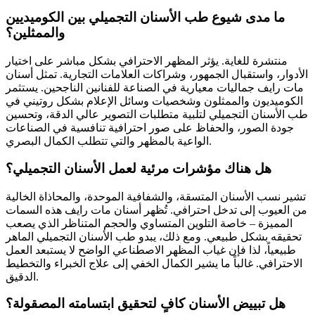
ما مدى شيوع طب الأسنان التجميلي بين الكوميديين
والممثلين؟
منتشرة للغاية. يؤثر المظهر الاحترافي بشكل مباشر على اختيار
الأدوار، واستقبال الجمهور، وشراكات العلامات التجارية. تمثل أسنان
مات رايف جماليات معيارية في الصناعة للفنانين الناجحين. يستثمر
الكوميديون والممثلون وشخصيات وسائل الإعلام بشكل روتيني في
طب الأسنان التجميلي لتلبية متطلبات التصوير عالي الدقة، وتحسين
جودة الصور، والحفاظ على صور احترافية تنافسية في الصناعات
الواعية بالمظهر والتي تتطلب الكمال البصري.
هل هناك مؤشرات مرئية لعمل الأسنان التجميلي؟
تشير نسب الأسنان المتسقة، والشفافية الموحدة، والمحاذاة الخالية
من العيوب إلى تدخل احترافي. تُظهر أسنان مات رايف هذه السمات
المميزة – خاصة التلوين المتساوي والحجم المتناظر الذي يصعب
تحقيقه بشكل طبيعي. ومع ذلك، يبدو طب الأسنان التجميلي الماهر
طبيعياً، لذا فإن غياب المظهر الاصطناعي الواضح لا يستبعد العمل
الاحترافي. غالباً ما يشير الكمال الخفي إلى علاج الخبراء والتخطيط
الدقيق.
هل تبييض الأسنان كافٍ لتحقيق ابتسامته المصقولة؟