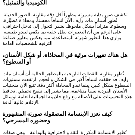
الكوميديا والتمثيل؟
تكشف صور بداية مسيرته مظهراً أقل دقة مقارنة بالصور الحديثة.
تُظهر أسنان مات رايف الآن اتساقاً محسناً، ومحاذاة مُطوَّرة،
وسطوعاً متزايداً بشكل ملحوظ. يشير التحول إلى تدخل احترافي،
على الرغم من أن التغييرات تظل خفية بما يكفي لتبدو طبيعية.
يوازي هذا التطور شهرته المتصاعدة، مما يعكس معايير صناعة
الترفيه للشخصيات العامة.
هل هناك تغييرات مرئية في المحاذاة، أو شكل الأسنان،
أو السطوع؟
تُظهر مقارنة اللقطات التاريخية بالمظاهر الحالية أن أسنان مات
رايف قد حققت اتساقاً أكبر في الشكل والحجم. ارتفعت مستويات
السطوع بشكل كبير، بينما تبدو المحاذاة أكثر دقة. تتبع الآن منحنيات
الأسنان الفردية نسباً متناغمة، مما يشير إلى تنقيح تجميلي. تحافظ
هذه التحسينات على الأصالة مع رفع جاذبيته الجمالية العامة لوسائل
الإعلام عالية الدقة.
كيف تعزز الابتسامة المصقولة صورته المشهورة
وحضوره المسرحي؟
تُظهر الابتسامة المكررة الثقة والاحترافية والوداعة – وهي صفات