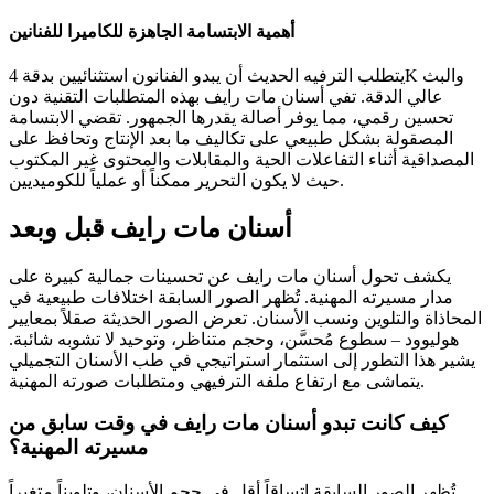
أهمية الابتسامة الجاهزة للكاميرا للفنانين
يتطلب الترفيه الحديث أن يبدو الفنانون استثنائيين بدقة 4K والبث
عالي الدقة. تفي أسنان مات رايف بهذه المتطلبات التقنية دون
تحسين رقمي، مما يوفر أصالة يقدرها الجمهور. تقضي الابتسامة
المصقولة بشكل طبيعي على تكاليف ما بعد الإنتاج وتحافظ على
المصداقية أثناء التفاعلات الحية والمقابلات والمحتوى غير المكتوب
حيث لا يكون التحرير ممكناً أو عملياً للكوميديين.
أسنان مات رايف قبل وبعد
يكشف تحول أسنان مات رايف عن تحسينات جمالية كبيرة على
مدار مسيرته المهنية. تُظهر الصور السابقة اختلافات طبيعية في
المحاذاة والتلوين ونسب الأسنان. تعرض الصور الحديثة صقلاً بمعايير
هوليوود – سطوع مُحسَّن، وحجم متناظر، وتوحيد لا تشوبه شائبة.
يشير هذا التطور إلى استثمار استراتيجي في طب الأسنان التجميلي
يتماشى مع ارتفاع ملفه الترفيهي ومتطلبات صورته المهنية.
كيف كانت تبدو أسنان مات رايف في وقت سابق من
مسيرته المهنية؟
تُظهر الصور السابقة اتساقاً أقل في حجم الأسنان، وتلويناً متغيراً