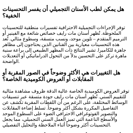
هل يمكن لطب الأسنان التجميلي أن يفسر التحسينات
الخفية؟
توفر الإجراءات التجميلية الاحترافية تفسيرات منطقية للتحسينات
الملحوظة. تُظهر أسنان مات رايف خصائص شائعة مع الفينير أو
الترميم المتقدم – تلوين موحد، ونسب متسقة، وسطوع مثالي. تُعد
هذه التحسينات معيارية بين الفنانين الذين يحتاجون إلى مظاهر
جاهزة للكاميرا. تشير النتائج ذات المظهر الطبيعي إلى براعة سنية
ماهرة تركز على التحسين بدلاً من التحول الدراماتيكي أو التعديلات
الواضحة.
هل التغييرات هي الأكثر وضوحاً في الصور المقربة أو
المقابلات أو العروض الكوميدية الخاصة؟
توفر العروض الكوميدية الخاصة عالية الدقة ظروف مشاهدة مثالية
للتقييم السني. تُظهر أسنان مات رايف جودة متسقة عبر تنسيقات
الوسائط المختلفة، على الرغم من أن اللقطات المقربة تكشف عن
التفاصيل المكررة بشكل أكثر وضوحاً. تسلط إضاءة المقابلات
والتصوير الفوتوغرافي الاحترافي الضوء على السطوع الموحد
والأسطح الناعمة التي تميز العمل السني التجميلي، مما يجعل
التحسينات أكثر وضوحاً أثناء الملاحظة والتحليل التفصيلي.