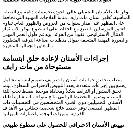
توفر طب الأسنان التجميلي عالي الجودة تحسينات دائمة مع الصيانة
المناسبة. تُظهر أسنان مات رايف متانة العلاجات المهنية التي تحافظ
على المظهر على مدار سنوات من العروض والظهور العام. تقاوم
قشور البورسلين التصبغ مع الحفاظ على السطوع. يوفر الاستثمار
الدنتال الاستراتيجي عقوداً من الفوائد، ويدعم طول العمر المهني
والصورة المهنية المتسقة طوال متطلبات صناعة الترفيه المتطورة
والمعايير الجمالية المتغيرة.
إجراءات الأسنان لإعادة خلق ابتسامة
مستوحاة من مات رايف
يتطلب تحقيق جماليات أسنان مات رايف تصميم ابتسامة شامل
يجمع بين إجراءات متعددة. يحدد التبييض الاحترافي السطوع، بينما
تخلق القشور أو الترابط شكلاً ومحاذاة موحدة. يضبط نحت اللثة
النسب، ويضمن التخطيط الرقمي نتائج متوقعة. استشارة أطباء
الأسنان التجميليين ذوي الخبرة المتخصصين في التحسينات ذات
المظهر الطبيعي توفر خطط علاج شخصية تتطابق مع الأهداف
الفردية، وميزات الوجه، واعتبارات الميزانية.
تبييض الأسنان الاحترافي للحصول على سطوع طبيعي