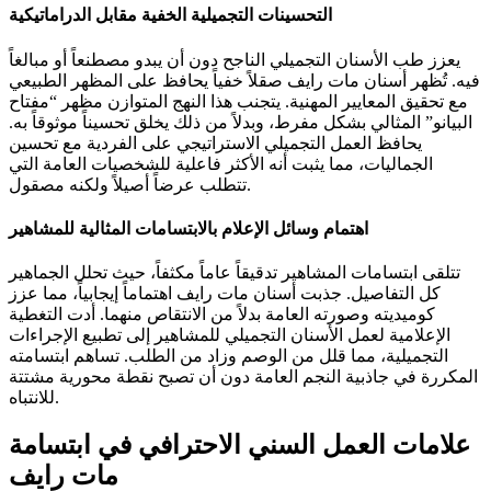
التحسينات التجميلية الخفية مقابل الدراماتيكية
يعزز طب الأسنان التجميلي الناجح دون أن يبدو مصطنعاً أو مبالغاً
فيه. تُظهر أسنان مات رايف صقلاً خفياً يحافظ على المظهر الطبيعي
مع تحقيق المعايير المهنية. يتجنب هذا النهج المتوازن مظهر “مفتاح
البيانو” المثالي بشكل مفرط، وبدلاً من ذلك يخلق تحسيناً موثوقاً به.
يحافظ العمل التجميلي الاستراتيجي على الفردية مع تحسين
الجماليات، مما يثبت أنه الأكثر فاعلية للشخصيات العامة التي
تتطلب عرضاً أصيلاً ولكنه مصقول.
اهتمام وسائل الإعلام بالابتسامات المثالية للمشاهير
تتلقى ابتسامات المشاهير تدقيقاً عاماً مكثفاً، حيث تحلل الجماهير
كل التفاصيل. جذبت أسنان مات رايف اهتماماً إيجابياً، مما عزز
كوميديته وصورته العامة بدلاً من الانتقاص منهما. أدت التغطية
الإعلامية لعمل الأسنان التجميلي للمشاهير إلى تطبيع الإجراءات
التجميلية، مما قلل من الوصم وزاد من الطلب. تساهم ابتسامته
المكررة في جاذبية النجم العامة دون أن تصبح نقطة محورية مشتتة
للانتباه.
علامات العمل السني الاحترافي في ابتسامة
مات رايف