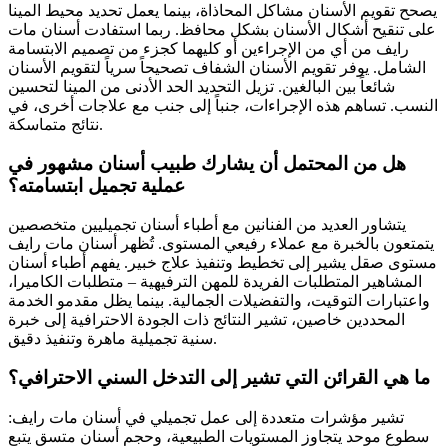
يصحح تقويم الأسنان مشاكل المحاذاة، بينما يعمل تحديد محيط المينا
على تنقيح أشكال الأسنان بشكل محافظ. ربما استفادت أسنان مات
رايف من أي من الإجراءين أو كليهما كجزء من تصميم الابتسامة
الشامل. يوفر تقويم الأسنان الشفاف تصحيحاً سرياً لتقويم الأسنان
شائعاً بين البالغين. تزيل التحديد الحد الأدنى من المينا لتحسين
النسب. تساهم هذه الإجراءات، جنباً إلى جنب مع علاجات أخرى، في
نتائج متماسكة.
هل من المحتمل أن يشارك طبيب أسنان مشهور في
عملية تجميل ابتسامته؟
يتشاور العديد من الفنانين مع أطباء أسنان تجميليين متخصصين
يتمتعون بالخبرة مع عملاء رفيعي المستوى. تُظهر أسنان مات رايف
مستوى صقل يشير إلى تخطيط وتنفيذ علاج خبير. يفهم أطباء أسنان
المشاهير المتطلبات الفريدة للمهن الترفيهية – متطلبات الكاميرا،
واعتبارات التوقيت، والتفضيلات الجمالية. بينما يظل مقدمو الخدمة
المحددين خاصين، تشير النتائج ذات الجودة الاحترافية إلى خبرة
سنية تجميلية ماهرة وتنفيذ دقيق.
ما هي القرائن التي تشير إلى التدخل السني الاحترافي؟
تشير مؤشرات متعددة إلى عمل تجميلي في أسنان مات رايف:
سطوع موحد يتجاوز المستويات الطبيعية، وحجم أسنان متسق يتبع