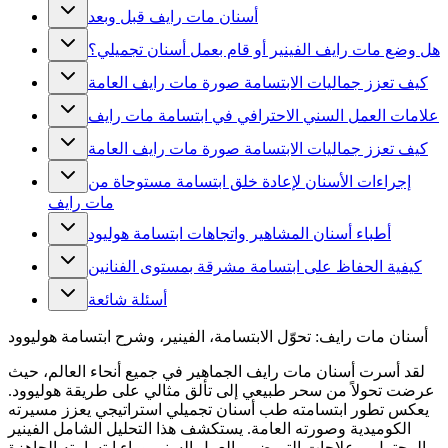
أسنان مات رايف قبل وبعد
هل وضع مات رايف الفينير أو قام بعمل أسنان تجميلي؟
كيف تعزز جماليات الابتسامة صورة مات رايف العامة
علامات العمل السني الاحترافي في ابتسامة مات رايف
كيف تعزز جماليات الابتسامة صورة مات رايف العامة
إجراءات الأسنان لإعادة خلق ابتسامة مستوحاة من
مات رايف
أطباء أسنان المشاهير واتجاهات ابتسامة هوليود
كيفية الحفاظ على ابتسامة مشرقة بمستوى الفنانين
أسئلة شائعة
أسنان مات رايف: تحوّل الابتسامة، الفينير، وشرح ابتسامة هوليوود
لقد أسرت أسنان مات رايف الجماهير في جميع أنحاء العالم، حيث
عرضت تحولاً من سحر طبيعي إلى تألق مثالي على طريقة هوليوود.
يعكس تطور ابتسامته طب أسنان تجميلي استراتيجي يعزز مسيرته
الكوميدية وصورته العامة. يستكشف هذا التحليل الشامل الفينير
المحتمل، وعلاجات التبييض، والعمل السني وراء ابتسامته الجاهزة