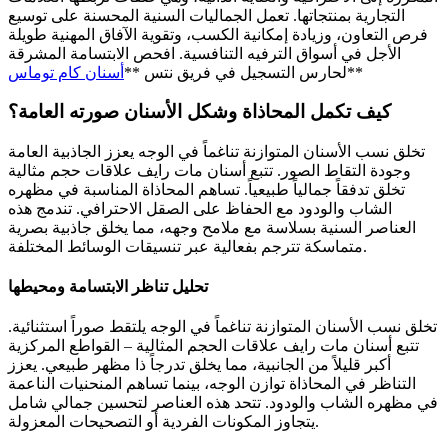
التجارية بمنتجاتها. تعمل الجماليات السنية المحسنة على توسيع
فرص التعاون، وزيادة إمكانية الكسب، وتقوية الآفاق المهنية طويلة
الأجل في أسواق الترفيه التنافسية. افحص الابتسامة المشرقة
**
لحارس التسجيل في فريق نتس **
أسنان كام توماس
كيف تكمل المحاذاة وشكل الأسنان صورته العامة؟
تخلق نسب الأسنان المتوازنة تناغماً في الوجه يعزز الجاذبية العامة
وجودة التقاط الصور. تتبع أسنان مات رايف علاقات حجم مثالية
تخلق تدفقاً جمالياً طبيعياً. تساهم المحاذاة المناسبة في مظهره
الشاب والودود مع الحفاظ على الصقل الاحترافي. تندمج هذه
العناصر السنية بسلاسة مع ملامح وجهه، مما يخلق جاذبية بصرية
متماسكة تترجم بفعالية عبر تنسيقات الوسائط المختلفة.
تحليل تناظر الابتسامة ومحيطها
تخلق نسب الأسنان المتوازنة تناغماً في الوجه يلتقط صوراً استثنائية.
تتبع أسنان مات رايف علاقات الحجم المثالية – القواطع المركزية
أكبر قليلاً من الجانبية، مما يخلق تدرجاً ذا مظهر طبيعي. يعزز
التناظر في المحاذاة توازن الوجه، بينما تساهم المنحنيات الناعمة
في مظهره الشاب والودود. تتحد هذه العناصر لتحسين جمالي شامل
يتجاوز المكونات الفردية أو التصحيحات المعزولة.