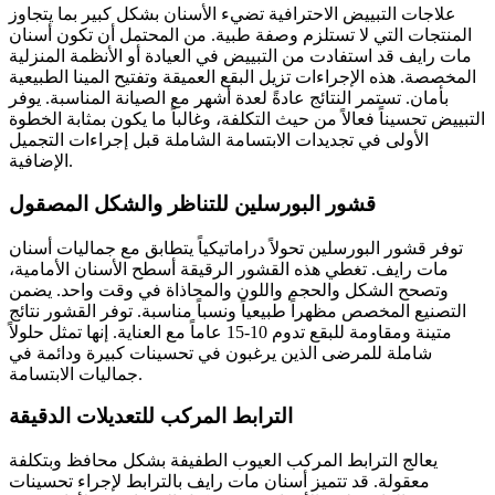
علاجات التبييض الاحترافية تضيء الأسنان بشكل كبير بما يتجاوز
المنتجات التي لا تستلزم وصفة طبية. من المحتمل أن تكون أسنان
مات رايف قد استفادت من التبييض في العيادة أو الأنظمة المنزلية
المخصصة. هذه الإجراءات تزيل البقع العميقة وتفتيح المينا الطبيعية
بأمان. تستمر النتائج عادةً لعدة أشهر مع الصيانة المناسبة. يوفر
التبييض تحسيناً فعالاً من حيث التكلفة، وغالباً ما يكون بمثابة الخطوة
الأولى في تجديدات الابتسامة الشاملة قبل إجراءات التجميل
الإضافية.
قشور البورسلين للتناظر والشكل المصقول
توفر قشور البورسلين تحولاً دراماتيكياً يتطابق مع جماليات أسنان
مات رايف. تغطي هذه القشور الرقيقة أسطح الأسنان الأمامية،
وتصحح الشكل والحجم واللون والمحاذاة في وقت واحد. يضمن
التصنيع المخصص مظهراً طبيعياً ونسباً مناسبة. توفر القشور نتائج
متينة ومقاومة للبقع تدوم 10-15 عاماً مع العناية. إنها تمثل حلولاً
شاملة للمرضى الذين يرغبون في تحسينات كبيرة ودائمة في
جماليات الابتسامة.
الترابط المركب للتعديلات الدقيقة
يعالج الترابط المركب العيوب الطفيفة بشكل محافظ وبتكلفة
معقولة. قد تتميز أسنان مات رايف بالترابط لإجراء تحسينات