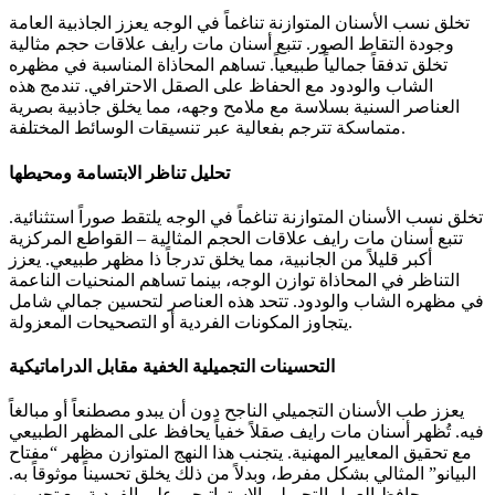
تخلق نسب الأسنان المتوازنة تناغماً في الوجه يعزز الجاذبية العامة
وجودة التقاط الصور. تتبع أسنان مات رايف علاقات حجم مثالية
تخلق تدفقاً جمالياً طبيعياً. تساهم المحاذاة المناسبة في مظهره
الشاب والودود مع الحفاظ على الصقل الاحترافي. تندمج هذه
العناصر السنية بسلاسة مع ملامح وجهه، مما يخلق جاذبية بصرية
متماسكة تترجم بفعالية عبر تنسيقات الوسائط المختلفة.
تحليل تناظر الابتسامة ومحيطها
تخلق نسب الأسنان المتوازنة تناغماً في الوجه يلتقط صوراً استثنائية.
تتبع أسنان مات رايف علاقات الحجم المثالية – القواطع المركزية
أكبر قليلاً من الجانبية، مما يخلق تدرجاً ذا مظهر طبيعي. يعزز
التناظر في المحاذاة توازن الوجه، بينما تساهم المنحنيات الناعمة
في مظهره الشاب والودود. تتحد هذه العناصر لتحسين جمالي شامل
يتجاوز المكونات الفردية أو التصحيحات المعزولة.
التحسينات التجميلية الخفية مقابل الدراماتيكية
يعزز طب الأسنان التجميلي الناجح دون أن يبدو مصطنعاً أو مبالغاً
فيه. تُظهر أسنان مات رايف صقلاً خفياً يحافظ على المظهر الطبيعي
مع تحقيق المعايير المهنية. يتجنب هذا النهج المتوازن مظهر “مفتاح
البيانو” المثالي بشكل مفرط، وبدلاً من ذلك يخلق تحسيناً موثوقاً به.
يحافظ العمل التجميلي الاستراتيجي على الفردية مع تحسين