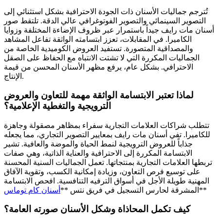
تُترجم جماليات الأسنان ذات الجودة الاحترافية بشكل استثنائي إلى
التصوير السينمائي والتصوير الفوتوغرافي عالي الدقة. تلتقط صور
أسنان مات رايف جيداً باستمرار عبر ظروف الإضاءة المختلفة وزوايا
الكاميرا. في المقابلات، تعزز ابتسامته الواثقة تفاعل المشاهد
والمصداقية المتصورة. تستفيد العروض الكوميدية الخاصة من
الجماليات المكررة التي لا تشتت الانتباه مع الحفاظ على الصقل
الاحترافي. بشكل عام، يرفع مظهر الأسنان المحسن من قيمة
الإنتاج.
لماذا تعتبر الابتسامة الواثقة مهمة للتعاون والعروض
الترويجية والتغطية الإعلامية؟
تتطلب شراكات العلامات التجارية سفراء بمظاهر مصقولة وجاهزة
للكاميرا. تفي أسنان مات رايف بمعايير التصوير التجاري، مما يجعله
جذاباً للعروض الترويجية لنمط الحياة والموضة والعافية. تشير
الابتسامة المكررة إلى الاحترافية والعناية الذاتية، وهي صفات
تربطها العلامات التجارية بمنتجاتها. تعمل الجماليات السنية المحسنة
على توسيع فرص التعاون، وزيادة إمكانية الكسب، وتقوية الآفاق
المهنية طويلة الأجل في أسواق الترفيه التنافسية. افحص الابتسامة
**
المشرقة لحارس التسجيل في فريق نتس **
أسنان كام توماس
كيف تكمل المحاذاة وشكل الأسنان صورته العامة؟