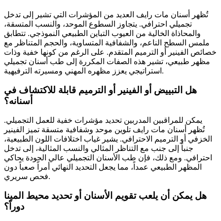
تُظهر أسنان مات رايف العديد من المؤشرات التي تشير إلى تدخل
تجميلي احترافي. يتجاوز السطوع الموحد، والنسب المتسقة،
والمحاذاة الخالية من العيوب التباين الطبيعي النموذجي. تتطابق
ملمس السطح الناعم، والشفافية المتساوية، والحجم المتناظر مع
خصائص الفينير أو الترميم المتقدم. على الرغم من كونها خفية وذات
مظهر طبيعي، تشير هذه الصفات المكررة إلى طب أسنان تجميلي
استراتيجي يعزز مظهره المهني ومسيرته الترفيهية.
هل التبييض أو الفينير أو الترميم قابلة للاكتشاف في
أسنانه؟
يمكن للمراقبين المدربين تحديد مؤشرات خفية للعمل التجميلي.
تُظهر أسنان مات رايف تلوين موحد وشفافية متسقة تميز الفينير
الخزفي أو الترميم الاحترافي. يشير غياب اختلافات اللون الطبيعية،
جنباً إلى جنب مع التناظر المثالي والنسب المثالية، إلى تدخل
احترافي. ومع ذلك، فإن طب الأسنان التجميلي عالي الجودة يحاكي
المظهر الطبيعي عمداً، مما يجعل التحديد النهائي أمراً صعباً دون
فحص سريري.
هل يمكن أن يلعب تقويم الأسنان أو تحديد محيط المينا
دوراً؟