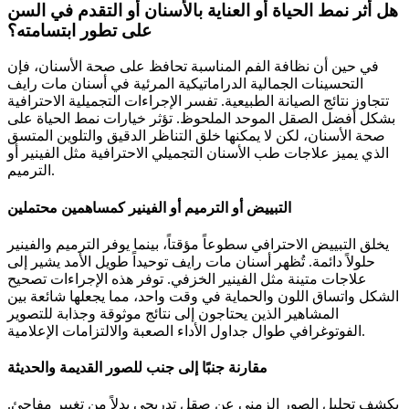
هل أثر نمط الحياة أو العناية بالأسنان أو التقدم في السن
على تطور ابتسامته؟
في حين أن نظافة الفم المناسبة تحافظ على صحة الأسنان، فإن
التحسينات الجمالية الدراماتيكية المرئية في أسنان مات رايف
تتجاوز نتائج الصيانة الطبيعية. تفسر الإجراءات التجميلية الاحترافية
بشكل أفضل الصقل الموحد الملحوظ. تؤثر خيارات نمط الحياة على
صحة الأسنان، لكن لا يمكنها خلق التناظر الدقيق والتلوين المتسق
الذي يميز علاجات طب الأسنان التجميلي الاحترافية مثل الفينير أو
الترميم.
التبييض أو الترميم أو الفينير كمساهمين محتملين
يخلق التبييض الاحترافي سطوعاً مؤقتاً، بينما يوفر الترميم والفينير
حلولاً دائمة. تُظهر أسنان مات رايف توحيداً طويل الأمد يشير إلى
علاجات متينة مثل الفينير الخزفي. توفر هذه الإجراءات تصحيح
الشكل واتساق اللون والحماية في وقت واحد، مما يجعلها شائعة بين
المشاهير الذين يحتاجون إلى نتائج موثوقة وجذابة للتصوير
الفوتوغرافي طوال جداول الأداء الصعبة والالتزامات الإعلامية.
مقارنة جنبًا إلى جنب للصور القديمة والحديثة
يكشف تحليل الصور الزمني عن صقل تدريجي بدلاً من تغيير مفاجئ.