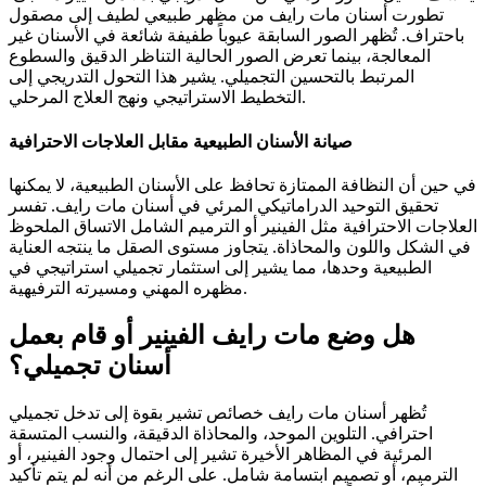
تطورت أسنان مات رايف من مظهر طبيعي لطيف إلى مصقول
باحتراف. تُظهر الصور السابقة عيوباً طفيفة شائعة في الأسنان غير
المعالجة، بينما تعرض الصور الحالية التناظر الدقيق والسطوع
المرتبط بالتحسين التجميلي. يشير هذا التحول التدريجي إلى
التخطيط الاستراتيجي ونهج العلاج المرحلي.
صيانة الأسنان الطبيعية مقابل العلاجات الاحترافية
في حين أن النظافة الممتازة تحافظ على الأسنان الطبيعية، لا يمكنها
تحقيق التوحيد الدراماتيكي المرئي في أسنان مات رايف. تفسر
العلاجات الاحترافية مثل الفينير أو الترميم الشامل الاتساق الملحوظ
في الشكل واللون والمحاذاة. يتجاوز مستوى الصقل ما ينتجه العناية
الطبيعية وحدها، مما يشير إلى استثمار تجميلي استراتيجي في
مظهره المهني ومسيرته الترفيهية.
هل وضع مات رايف الفينير أو قام بعمل
أسنان تجميلي؟
تُظهر أسنان مات رايف خصائص تشير بقوة إلى تدخل تجميلي
احترافي. التلوين الموحد، والمحاذاة الدقيقة، والنسب المتسقة
المرئية في المظاهر الأخيرة تشير إلى احتمال وجود الفينير، أو
الترميم، أو تصميم ابتسامة شامل. على الرغم من أنه لم يتم تأكيد