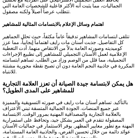
الجماليات، مما يثبت أنه الأكثر فاعلية للشخصيات العامة التي
تتطلب عرضاً أصيلاً ولكنه مصقول.
اهتمام وسائل الإعلام بالابتسامات المثالية للمشاهير
تتلقى ابتسامات المشاهير تدقيقاً عاماً مكثفاً، حيث تحلل الجماهير
كل التفاصيل. جذبت أسنان مات رايف اهتماماً إيجابياً، مما عزز
كوميديته وصورته العامة بدلاً من الانتقاص منهما. أدت التغطية
الإعلامية لعمل الأسنان التجميلي للمشاهير إلى تطبيع الإجراءات
التجميلية، مما قلل من الوصم وزاد من الطلب. تساهم ابتسامته
المكررة في جاذبية النجم العامة دون أن تصبح نقطة محورية مشتتة
للانتباه.
هل يمكن لابتسامة جيدة الصيانة أن تعزز العلامة التجارية
للمشاهير على المدى الطويل؟
بالتأكيد. تساهم أسنان مات رايف في صورته التسويقية والمميزة
عبر جميع المنصات. الجودة الجمالية المتسقة تبني الاعتراف
بالعلامة التجارية والمصداقية المهنية بمرور الوقت. الابتسامة
المصقولة تتقدم في العمر بشكل جيد، وتحافظ على استمرارية
المهنة مع تطور معايير المظهر. يوفر الاستثمار في جماليات الأسنان
عوائد دائمة من خلال تحسين الفرص، والجاذبية العامة المستدامة،
والسمعة المهنية المعززة طوال مسيرات الترفيه.