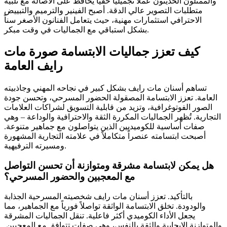
والممثلون الحديثون عملاً تجميلياً خفياً يحافظ على الأصالة مع تلبية
متطلبات التصوير عالي الدقة. أصبح الفينير والترميم والتبييض
الاحترافي استثمارات مهنية، حيث يتعامل الفنانون الأصغر سناً
بشكل استباقي مع الجماليات في وقت مبكر.
كيف تعزز جماليات الابتسامة صورة مات
رايف العامة
تساهم أسنان مات رايف بشكل كبير في نجاحه المهني وجاذبيته
العامة. تعزز الابتسامة المصقولة الحضور المسرحي، وتحسن جودة
الصور الفوتوغرافية، وتزيد من قابلية التسويق لشراكات العلامات
التجارية. تُظهر الجماليات المكررة الثقة والاحترافية والوداعة – وهي
صفات أساسية للكوميديين الذين يتواصلون مع جماهير متنوعة.
أصبحت ابتسامته عنصراً متكاملاً في علامته التجارية المشهورة
ومسيرته الترفيهية.
هل يمكن لابتسامة مشرقة ومتوازنة أن تحسن التواصل
مع المعجبين والحضور المسرحي؟
بالتأكيد. تعزز أسنان مات رايف شخصيته المسرحية الجذابة
والودودة. تخلق الابتسامة الواثقة تواصلاً فورياً مع الجماهير، مما
يجعل الأداء الكوميدي أكثر فاعلية. تنقل الجماليات المشرقة
والمتوازنة الإيجابية والثقة بالنفس، وهي صفات تتوافق مع المعجبين.