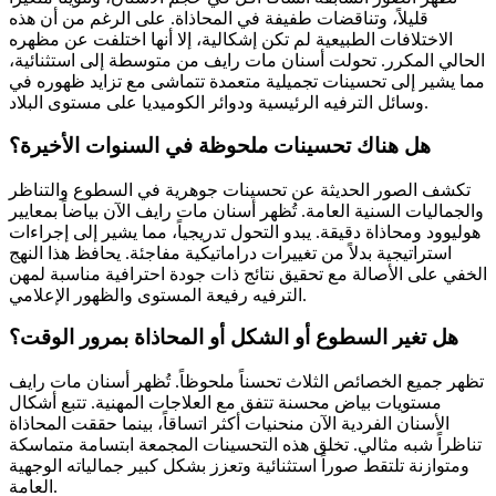
قليلاً، وتناقضات طفيفة في المحاذاة. على الرغم من أن هذه
الاختلافات الطبيعية لم تكن إشكالية، إلا أنها اختلفت عن مظهره
الحالي المكرر. تحولت أسنان مات رايف من متوسطة إلى استثنائية،
مما يشير إلى تحسينات تجميلية متعمدة تتماشى مع تزايد ظهوره في
وسائل الترفيه الرئيسية ودوائر الكوميديا على مستوى البلاد.
هل هناك تحسينات ملحوظة في السنوات الأخيرة؟
تكشف الصور الحديثة عن تحسينات جوهرية في السطوع والتناظر
والجماليات السنية العامة. تُظهر أسنان مات رايف الآن بياضاً بمعايير
هوليوود ومحاذاة دقيقة. يبدو التحول تدريجياً، مما يشير إلى إجراءات
استراتيجية بدلاً من تغييرات دراماتيكية مفاجئة. يحافظ هذا النهج
الخفي على الأصالة مع تحقيق نتائج ذات جودة احترافية مناسبة لمهن
الترفيه رفيعة المستوى والظهور الإعلامي.
هل تغير السطوع أو الشكل أو المحاذاة بمرور الوقت؟
تظهر جميع الخصائص الثلاث تحسناً ملحوظاً. تُظهر أسنان مات رايف
مستويات بياض محسنة تتفق مع العلاجات المهنية. تتبع أشكال
الأسنان الفردية الآن منحنيات أكثر اتساقاً، بينما حققت المحاذاة
تناظراً شبه مثالي. تخلق هذه التحسينات المجمعة ابتسامة متماسكة
ومتوازنة تلتقط صوراً استثنائية وتعزز بشكل كبير جمالياته الوجهية
العامة.