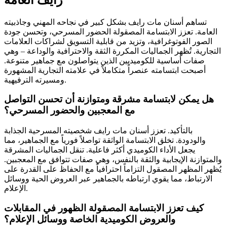
تساهم أسنان مات رايف بشكل كبير في نجاحه المهني وجاذبيته
العامة. تعزز الابتسامة المصقولة الحضور المسرحي، وتحسن جودة
الصور الفوتوغرافية، وتزيد من قابلية التسويق لشراكات العلامات
التجارية. تُظهر الجماليات المكررة الثقة والاحترافية والوداعة – وهي
صفات أساسية للكوميديين الذين يتواصلون مع جماهير متنوعة.
أصبحت ابتسامته عنصراً متكاملاً في علامته التجارية المشهورة
ومسيرته الترفيهية.
هل يمكن لابتسامة مشرقة ومتوازنة أن تحسن التواصل
مع المعجبين والحضور المسرحي؟
بالتأكيد. تعزز أسنان مات رايف شخصيته المسرحية الجذابة
والودودة. تخلق الابتسامة الواثقة تواصلاً فورياً مع الجماهير، مما
يجعل الأداء الكوميدي أكثر فاعلية. تنقل الجماليات المشرقة
والمتوازنة الإيجابية والثقة بالنفس، وهي صفات تتوافق مع المعجبين.
يُظهر المظهر المصقول التزاماً احترافياً مع الحفاظ على القدرة على
الارتباط، مما يقوي ارتباطه بالجماهير عبر العروض الحية ووسائل
الإعلام.
كيف تعزز الابتسامة المصقولة الظهور في المقابلات
والعروض الكوميدية الخاصة ووسائل الإعلام؟