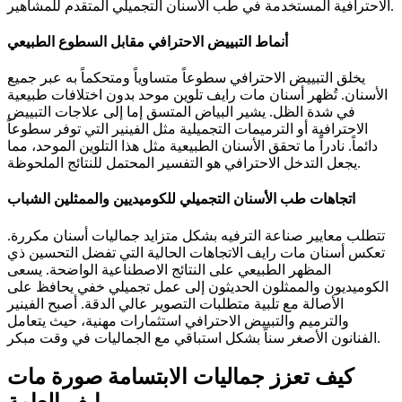
الاحترافية المستخدمة في طب الأسنان التجميلي المتقدم للمشاهير.
أنماط التبييض الاحترافي مقابل السطوع الطبيعي
يخلق التبييض الاحترافي سطوعاً متساوياً ومتحكماً به عبر جميع
الأسنان. تُظهر أسنان مات رايف تلوين موحد بدون اختلافات طبيعية
في شدة الظل. يشير البياض المتسق إما إلى علاجات التبييض
الاحترافية أو الترميمات التجميلية مثل الفينير التي توفر سطوعاً
دائماً. نادراً ما تحقق الأسنان الطبيعية مثل هذا التلوين الموحد، مما
يجعل التدخل الاحترافي هو التفسير المحتمل للنتائج الملحوظة.
اتجاهات طب الأسنان التجميلي للكوميديين والممثلين الشباب
تتطلب معايير صناعة الترفيه بشكل متزايد جماليات أسنان مكررة.
تعكس أسنان مات رايف الاتجاهات الحالية التي تفضل التحسين ذي
المظهر الطبيعي على النتائج الاصطناعية الواضحة. يسعى
الكوميديون والممثلون الحديثون إلى عمل تجميلي خفي يحافظ على
الأصالة مع تلبية متطلبات التصوير عالي الدقة. أصبح الفينير
والترميم والتبييض الاحترافي استثمارات مهنية، حيث يتعامل
الفنانون الأصغر سناً بشكل استباقي مع الجماليات في وقت مبكر.
كيف تعزز جماليات الابتسامة صورة مات
رايف العامة