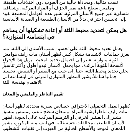
نسب مثالية، ومحاذاة خالية من العيوب دون اختلافات طفيفة،
وملمس سطح ناعم يميز الخزف أو المواد المركبة، وشفافية
متساوية عبر جميع الأسنان المرئية. تشير هذه العوامل المجمعة بقوة
إلى تحسين احترافي بدلاً من الأسنان الطبيعية أو الصيانة الأساسية.
هل يمكن لتحديد محيط اللثة أو إعادة تشكيلها أن يساهم
في ابتسامته المتوازنة؟
يعمل تحديد محيط اللثة على تحسين نسب الأسنان إلى اللثة، مما
يعزز جماليات الابتسامة بشكل كبير. تُظهر أسنان مات رايف هوامش
لثوية متوازنة تشير إلى احتمال تحديد المحيط. يزيل هذا الإجراء
الأنسجة اللثوية الزائدة، مما يجعل الأسنان تبدو أطول وأكثر تناسباً.
يخلق تحديد محيط اللثة، جنباً إلى جنب مع الفينير أو التبييض، تحسيناً
جمالياً شاملاً. يشير المظهر المتوازن المرئي في ابتسامته إلى
الاهتمام بهندسة اللثة.
تقييم التناظر والملمس واللمعان
يُظهر العمل التجميلي الاحترافي خصائص بصرية محددة. تُظهر أسنان
مات رايف تناظراً يشبه المرآة، ولمعان سطح ناعم، وملمس متسق
يشير إلى الفينير الخزفي أو الترميم المركب عالي الجودة. تُظهر
الأسنان الطبيعية مخالفات خفية غائبة في ابتسامته المكررة. يشير
اللمعان الموحد والأسطح الخالية من العيوب إلى تقنيات التشطيب