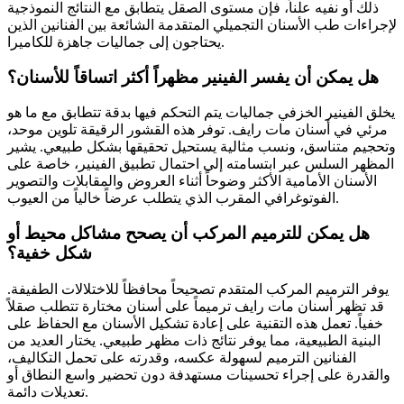
ذلك أو نفيه علناً، فإن مستوى الصقل يتطابق مع النتائج النموذجية
لإجراءات طب الأسنان التجميلي المتقدمة الشائعة بين الفنانين الذين
يحتاجون إلى جماليات جاهزة للكاميرا.
هل يمكن أن يفسر الفينير مظهراً أكثر اتساقاً للأسنان؟
يخلق الفينير الخزفي جماليات يتم التحكم فيها بدقة تتطابق مع ما هو
مرئي في أسنان مات رايف. توفر هذه القشور الرقيقة تلوين موحد،
وتحجيم متناسق، ونسب مثالية يستحيل تحقيقها بشكل طبيعي. يشير
المظهر السلس عبر ابتسامته إلى احتمال تطبيق الفينير، خاصة على
الأسنان الأمامية الأكثر وضوحاً أثناء العروض والمقابلات والتصوير
الفوتوغرافي المقرب الذي يتطلب عرضاً خالياً من العيوب.
هل يمكن للترميم المركب أن يصحح مشاكل محيط أو
شكل خفية؟
يوفر الترميم المركب المتقدم تصحيحاً محافظاً للاختلالات الطفيفة.
قد تظهر أسنان مات رايف ترميماً على أسنان مختارة تتطلب صقلاً
خفياً. تعمل هذه التقنية على إعادة تشكيل الأسنان مع الحفاظ على
البنية الطبيعية، مما يوفر نتائج ذات مظهر طبيعي. يختار العديد من
الفنانين الترميم لسهولة عكسه، وقدرته على تحمل التكاليف،
والقدرة على إجراء تحسينات مستهدفة دون تحضير واسع النطاق أو
تعديلات دائمة.