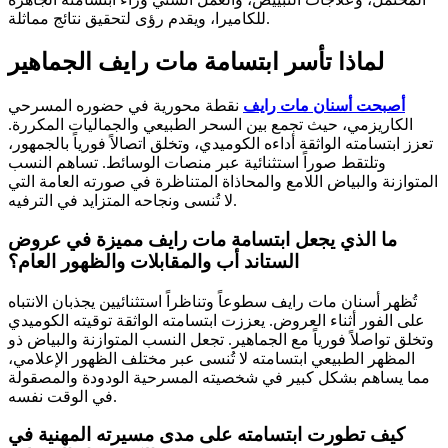
للكاميرا، ويقدم رؤى لتحقيق نتائج مماثلة.
لماذا تأسر ابتسامة مات رايف الجماهير
أصبحت أسنان مات رايف
نقطة محورية في حضوره المسرحي
الكاريزمي، حيث تجمع بين السحر الطبيعي والجماليات المكررة.
تعزز ابتسامته الواثقة أداءه الكوميدي، وتخلق اتصالاً فورياً بالجمهور،
وتلتقط صوراً استثنائية عبر منصات الوسائط. تساهم النسب
المتوازنة والبياض اللامع والمحاذاة المتناظرة في صورته العامة التي
لا تُنسى ونجاحه المتزايد في الترفيه.
ما الذي يجعل ابتسامة مات رايف مميزة في عروض
الستاند أب والمقابلات والظهور العام؟
تُظهر أسنان مات رايف سطوعاً وتناظراً استثنائيين يجذبان الانتباه
على الفور أثناء العروض. يعززت ابتسامته الواثقة توقيته الكوميدي
وتخلق تواصلاً فورياً مع الجماهير. تجعل النسب المتوازنة والبياض ذو
المظهر الطبيعي ابتسامته لا تُنسى عبر مختلف الظهور الإعلامي،
مما يساهم بشكل كبير في شخصيته المسرحية الودودة والمصقولة
في الوقت نفسه.
كيف تطورت ابتسامته على مدى مسيرته المهنية في