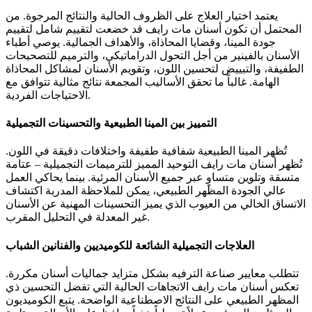
يعتمد اختيار العلاج على الظروف الحالية والنتائج المرجوة. من
المحتمل أن تكون أسنان مات رايف قد خضعت لتقييم شامل لتقييم
جودة المينا، وقضايا المحاذاة، والأهداف الجمالية. يوصي أطباء
الأسنان بالفينير من أجل التحول الدراماتيكي، والترميم للتصحيحات
الطفيفة، والتبييض لتحسين اللون، وتقويم الأسنان لمشاكل المحاذاة
الهامة. غالباً ما تحقق الأساليب المجمعة نتائج مثالية تتوافق مع
الاحتياجات الفردية.
التمييز بين المينا الطبيعية والتحسينات التجميلية
تُظهر المينا الطبيعية شفافية طفيفة واختلافات دقيقة في اللون.
تُظهر أسنان مات رايف التوحيد المميز للترميمات التجميلية – عتامة
متسقة وتلوين متساوٍ عبر جميع الأسنان المرئية. بينما يحاكي العمل
عالي الجودة المظهر الطبيعي، يمكن للملاحظة المدربة اكتشاف
الاتساق الخالي من العيوب الذي يميز التحسينات المهنية عن الأسنان
غير المعدلة في التحليل المقرب.
العلاجات التجميلية الشائعة للكوميديين والفنانين الشباب
تتطلب معايير صناعة الترفيه بشكل متزايد جماليات أسنان مكررة.
تعكس أسنان مات رايف الاتجاهات الحالية التي تفضل التحسين ذي
المظهر الطبيعي على النتائج الاصطناعية الواضحة. يتبع الكوميديون