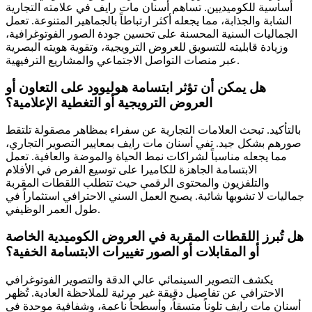
أساسية للكوميديين. تساهم أسنان مات رايف في علامته التجارية
الشابة والجذابة، مما يجعله أكثر ارتباطاً بالجماهير المتنوعة. تعمل
الجماليات السنية المحسنة على تحسين جودة الصور الفوتوغرافية،
وزيادة قابليته للتسويق للعروض الترويجية، وتقوية هويته البصرية
عبر منصات التواصل الاجتماعي والمشاريع الترفيهية.
هل يمكن أن تؤثر ابتسامة هوليوود على التعاون أو
العروض الترويجية أو التغطية الإعلامية؟
بالتأكيد. تبحث العلامات التجارية عن سفراء بمظاهر مصقولة تلتقط
صورهم بشكل جيد. تفي أسنان مات رايف بمعايير التصوير التجاري،
مما يجعله مناسباً لشراكات نمط الحياة والموضة والعافية. تعمل
الابتسامة الجاهزة للكاميرا على توسيع الفرص في الأفلام
والتلفزيون والمحتوى الرقمي حيث تتطلب اللقطات المقربة
جماليات لا تشوبها شائبة. يصبح العمل السني الاحترافي استثماراً في
طول العمر الوظيفي.
هل تُبرز اللقطات المقربة في العروض الكوميدية الخاصة
أو المقابلات أو الصور تغييرات الابتسامة الخفية؟
يكشف التصوير السينمائي عالي الدقة والتصوير الفوتوغرافي
الاحترافي عن تفاصيل دقيقة غير مرئية للملاحظة العادية. تُظهر
أسنان مات رايف تلوناً متسقاً، وأسطحاً ناعمة، وشفافية موحدة في