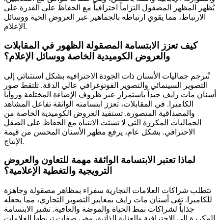
يُظهر المظهر المصقول التزاماً احترافياً مع الحفاظ على القدرة على
الارتباط، مما يقوي ارتباطه بالجماهير عبر العروض الحية ووسائل
الإعلام.
كيف تعزز الابتسامة المصقولة الظهور في المقابلات
والعروض الكوميدية الخاصة ووسائل الإعلام؟
تُترجم جماليات الأسنان ذات الجودة الاحترافية بشكل استثنائي إلى
التصوير السينمائي والتصوير الفوتوغرافي عالي الدقة. تلتقط صور
أسنان مات رايف جيداً باستمرار عبر ظروف الإضاءة المختلفة وزوايا
الكاميرا. في المقابلات، تعزز ابتسامته الواثقة تفاعل المشاهد
والمصداقية المتصورة. تستفيد العروض الكوميدية الخاصة من
الجماليات المكررة التي لا تشتت الانتباه مع الحفاظ على الصقل
الاحترافي. بشكل عام، يرفع مظهر الأسنان المحسن من قيمة
الإنتاج.
لماذا تعتبر الابتسامة الواثقة مهمة للتعاون والعروض
الترويجية والتغطية الإعلامية؟
تتطلب شراكات العلامات التجارية سفراء بمظاهر مصقولة وجاهزة
للكاميرا. تفي أسنان مات رايف بمعايير التصوير التجاري، مما يجعله
جذاباً لشراكات نمط الحياة والموضة والعافية. تشير الابتسامة
المكررة إلى الاحترافية والعناية الذاتية، وهي صفات تربطها العلامات