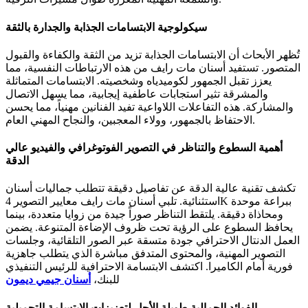
سيكولوجية الابتسامات الجذابة والجدارة بالثقة
تُظهر الأبحاث أن الابتسامات الجذابة تزيد من الثقة والكفاءة والقبول
المتصور. تستفيد أسنان مات رايف من هذه الارتباطات النفسية، مما
يعزز تقبل الجمهور لكوميدياه وشخصيته. الابتسامات المتماثلة
والمشرقة تثير استجابات عاطفية إيجابية، مما يسهل الاتصال
والمشاركة. هذه التفاعلات اللاواعية تفيد الفنانين مهنياً، مما يحسن
الاحتفاظ بالجمهور، وولاء المعجبين، والنجاح المهني العام.
أهمية السطوع والتناظر في التصوير الفوتوغرافي والفيديو عالي
الدقة
تكشف تقنية عالية الدقة عن تفاصيل دقيقة تتطلب جماليات أسنان
استثنائية. تلبي أسنان مات رايف معايير التصوير 4K ببراعة موحدة
ومحاذاة دقيقة. يلتقط التناظر صوراً جيدة من زوايا متعددة، بينما
يحافظ السطوع على الرؤية تحت ظروف الإضاءة المتنوعة. يضمن
العمل الدنتال الاحترافي جودة متسقة عبر الصور التلقائية، وجلسات
التصوير المهنية، والمحتوى المتدفق مباشرة الذي يتطلب جاهزية
فورية أمام الكاميرا. اكتشف الابتسامة الاحترافية للرئيس التنفيذي
للبنك،
أسنان جيمي ديمون
الفوائد الجمالية طويلة الأجل لتعزيزات الابتسامة التجميلية