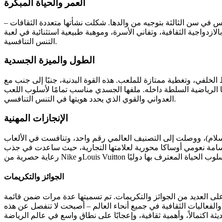
العمر والحياة المبكرة
ن اليابان والولايات المتحدة، وبدأت لعب التنس في سن الثالثة بتوجيه من والدها. شكلت نشأتها متعددة الثقافات –
لازدواجية الثقافية، وتفاني الأسرة، وموهبة طبيعية استثنائية في لعبة
التنس التنافسية.
الطول والميزة الجسدية
من الخط الخلفي، وتغطية ممتازة للملعب. هذه القوة البدنية، جنبًا إلى جنب مع
تها الرياضية السلطة داخله. ملفها الجسدي مناسب تمامًا لأسلوب اللعب
العدواني والقوي الذي يحدد هويتها في التنس التنافسي.
الإنجازات المهنية
 سلام)، ووصلت إلى التصنيف العالمي رقم واحد، وتنافست في الألعاب
 ابتسامة نعومي أوساكا محورية لعلامتها التجارية، حيث ساعدت في جذب
الجوائز والتكريمات
تم تسميتها عدة مرات ضمن قائمة TIME لأكثر 100 شخصية مؤثرة وفي قائمة فوربس للرياضيات الأعلى أجراً. أكسبها
 والفعاليات الثقافية في جميع أنحاء العالم – أصبحت لا تنفصل عن هذه