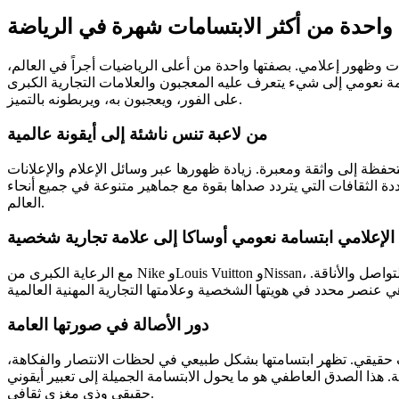
واحدة من أكثر الابتسامات شهرة في الرياضة
 وظهور إعلامي. بصفتها واحدة من أعلى الرياضيات أجراً في العالم،
تسامة نعومي إلى شيء يتعرف عليه المعجبون والعلامات التجارية الكبرى
على الفور، ويعجبون به، ويربطونه بالتميز.
من لاعبة تنس ناشئة إلى أيقونة عالمية
فظة إلى واثقة ومعبرة. زيادة ظهورها عبر وسائل الإعلام والإعلانات
دة الثقافات التي يتردد صداها بقوة مع جماهير متنوعة في جميع أنحاء
العالم.
الإعلامي ابتسامة نعومي أوساكا إلى علامة تجارية شخصية
مع الرعاية الكبرى من Nike وLouis Vuitton وNissan، أصبح وجه نعومي أوساكا – وابتسامتها – ذهبًا تسويقيًا. التقطت الحملات ابتسامة نعومي أوساكا مرارًا وتكرارًا، وربطتها بالنجاح وسهولة التواصل والأناقة.
دور الأصالة في صورتها العامة
حقيقي. تظهر ابتسامتها بشكل طبيعي في لحظات الانتصار والفكاهة،
 هذا الصدق العاطفي هو ما يحول الابتسامة الجميلة إلى تعبير أيقوني
حقيقي وذي مغزى ثقافي.