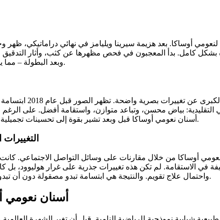
فتوحة للتنس عام 2018 كل شيء بالنسبة لنعومي أوساكا. بعد هزيمة سيرينا ويليامز في نها
رة بشكل كامل. بدأ المعجبون في فحص مظهرها عن كثب، وأثار التدقيق 
وبعد البطولة – مما يمثل بداية الاهتمام العام الجاد بمظهر أسنانها المتطور وتحول ابتسامتها.
يلي التقليدية: بياض محسن، وتباعد متوازن، واستقامة أفضل. على الرغم 
أسنان نعومي أوساكا قبل وبعد تشير بقوة إلى تحسينات تجميلية مدروسة ومنفذة باحترافية تم تطبيقها بشكل تدريجي مع مرور الوقت.
التغييرات 
نعومي أوساكا من خلال مقارنات على وسائل التواصل الاجتماعي. كانت 
 في الاستقامة. لم تكن هذه تغييرات جذرية على غرار هوليوود، بل كا
واحتمال علاج تقويم. والنتيجة هي ابتسامة تبدو مصقولة دون أن تبدو مصطنعة، وهي سمة لطب الأسنان التجميلي عالي الجودة والمتحفظ.
أسنان نعومي أو
ية شبابية نموذجية للرياضية النامية. قبل أن تغير الشهرة العالمية م