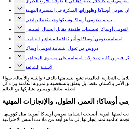
نعومي أوساكا خلال صعودها في البطولات الأربع الكبرى
ن نعومي أوساكا وظهوراتها المبكرة في المسيرة المهنية
ابتسامة نعومي أوساكا وسيكولوجية ثقة الرياضي
لنعومي أوساكا: تحسينات طفيفة مقابل الجمال الطبيعي
ابتسامة نعومي أوساكا وتأثير ثقافة المشاهير العالمية
دروس من تحول ابتسامة نعومي أوساكا
 فيترين كلينيك تحولات ابتسامة على مستوى المشاهير
الأسئلة الشائعة
امات التجارية العالمية، تشع ابتسامتها بالدفء والثقة والأصالة. سواءً
لق الأمر بالأسنان فقط؛ بل يتعلق بالشخصية والمرونة الكامنة وراء كل
لحظة صادقة ومعبرة تشاركها مع العالم.
مي أوساكا: العمر، الطول، والإنجازات المهنية
 وحققت نجاحًا ملحوظًا قبل بلوغها الثلاثين. إلى جانب لعبتها القوية، أصبحت ابتسامة نعومي أوساكا أيقونية مثل كؤوسها.