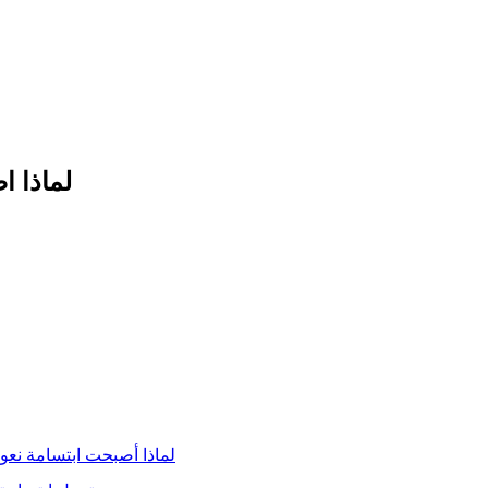
لماذا ا
لماذا أصبحت ابتسامة نعو