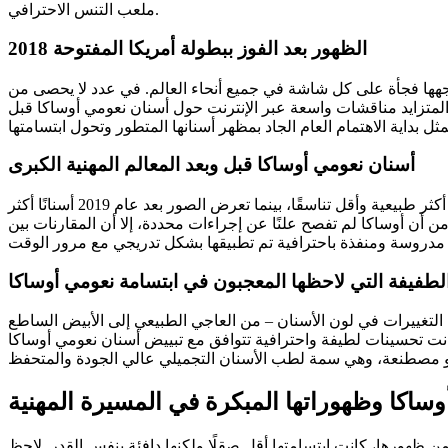
ملعب التنس الاحترافي.
الظهور بعد الفوز ببطولة أمريكا المفتوحة 2018
ئي دراماتيكي، ظهر وجهها فجأة على كل شاشة في جميع أنحاء العالم. في عدد لا يحصى من
المتزايد مناقشات واسعة عبر الإنترنت حول أسنان نعومي أوساكا قبل
أسنان نعومي أوساكا قبل وبعد المعالم المهنية الكبرى
تكشف مقارنة أسنان نعومي أوساكا قبل وبعد المعالم المهنية الكبرى عن تغييرات بصرية واضحة. تظهر الصور قبل عام 2018 ابتسامة أكثر طبيعية وأقل تناسقًا، بينما تعرض الصور بعد عام 2019 أسنانًا أكثر
من أن أوساكا لم تفصح علنًا عن إجراءات محددة، إلا أن المقارنات بين
الطفيفة التي لاحظها المعجبون في ابتسامة نعومي أوساكا
التغييرات في لون الأسنان – من العاجي الطبيعي إلى الأبيض الساطع
نت تحسينات لطيفة واحترافية تتوافق مع تبييض أسنان نعومي أوساكا
ساكا وظهوراتها المبكرة في المسيرة المهنية
ن ظهورها، كانت ابتسامتها أقل صقلًا ولكنها دافئة بنفس القدر. لاحظ