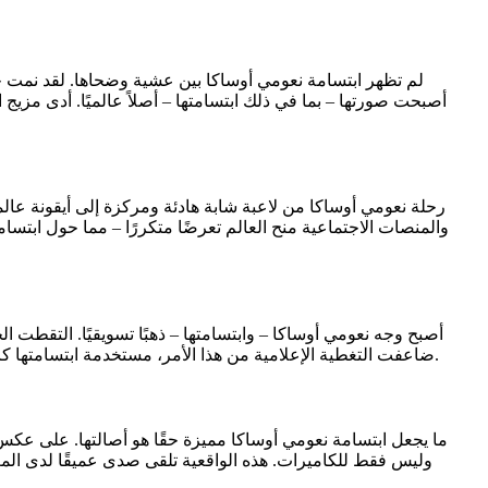
لم تظهر ابتسامة نعومي أوساكا بين عشية وضحاها. لقد نمت جن
أصبحت صورتها – بما في ذلك ابتسامتها – أصلاً عالميًا. أدى مزيج
رحلة نعومي أوساكا من لاعبة شابة هادئة ومركزة إلى أيقونة عال
والمنصات الاجتماعية منح العالم تعرضًا متكررًا – مما حول ابتسا
ضاعفت التغطية الإعلامية من هذا الأمر، مستخدمة ابتسامتها كاختصار للأصالة. اليوم، ابتسامة نعومي معروفة مثل ضربتها الخلفية، وهي عنصر محدد في هويتها الشخصية وعلامتها التجارية المهنية العالمية.
ما يجعل ابتسامة نعومي أوساكا مميزة حقًا هو أصالتها. على ع
وليس فقط للكاميرات. هذه الواقعية تلقى صدى عميقًا لدى المعجب