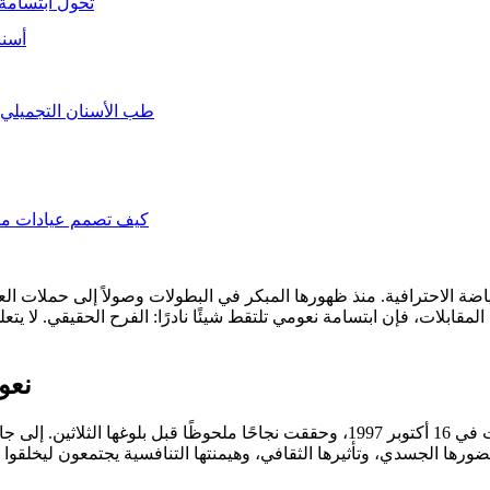
تحول ابتسامة 
أسنا
طب الأسنان التجميلي 
كيف تصمم عيادات مثل
ياضة الاحترافية. منذ ظهورها المبكر في البطولات وصولاً إلى حملات العل
ابلات، فإن ابتسامة نعومي تلتقط شيئًا نادرًا: الفرح الحقيقي. لا يتع
نعو
نعومي أوساكا هي واحدة من أكثر الرياضيات تتويجًا في جيلها. وُلدت في 16 أكتوبر 1997،