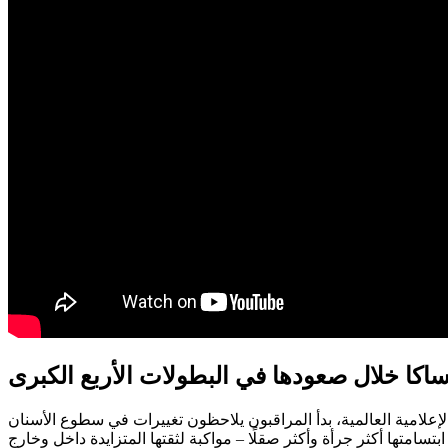
اكا خلال صعودها في البطولات الأربع الكبرى
لال صعودها السريع في البطولات الأربع الكبرى بين عامي 2018 و2021. مع تكثيف التغطية الإعلامية العالمية، بدأ المراقبون يلاحظون تغييرات في سطوع الأسنان
متها أكثر جرأة وأكثر صقلًا – مواكبة لثقتها المتزايدة داخل وخارج