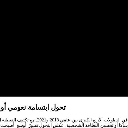
تحول ابتسامة نعومي أوس
أصبح تحول ابتسامة نعومي أوساكا أكثر وضوحًا خ
كا أو تحسين النظافة الشخصية، عكس التحول تطورًا أوسع. أصبحت ابتسا