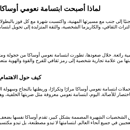
لماذا أصبحت ابتسامة نعومي أوساكا 
بًا إلى جنب مع مسيرتها المهنية، واكتسبت شهرة مع كل فوز بالبطولات
 التراث الثقافي، والكاريزما الشخصية، والثقة المتزايدة إلى تحويل اب
مية رائعة. خلال صعودها، تطورت ابتسامة نعومي أوساكا من خجولة ومتح
متها من علامة تجارية شخصية إلى رمز ثقافي للفرح والقوة والهوية متعد
كيف حول الاهتمام 
كس الشخصيات الشهيرة المصممة بشكل كبير، تقدم أوساكا نفسها بضعف 
ين في جميع أنحاء العالم. ابتسامتها لا تبدو مصطنعة، بل تبدو مكتسبة.