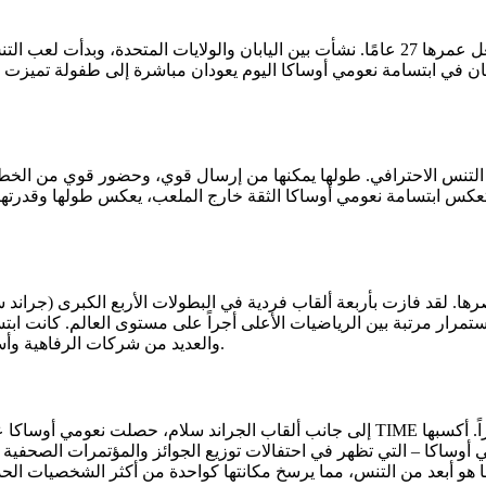
وُلدت نعومي أوساكا في 16 أكتوبر 1997 في أوساكا، اليابان، مما يجعل عمرها 27 عامًا. نشأت بي
كسان في ابتسامة نعومي أوساكا اليوم يعودان مباشرة إلى طفولة تميزت با
 ميزة جسدية كبيرة في التنس الاحترافي. طولها يمكنها من إرسال قوي، وحضور قوي 
مثلما تعكس ابتسامة نعومي أوساكا الثقة خارج الملعب، يعكس طولها وقدر
رها. لقد فازت بأربعة ألقاب فردية في البطولات الأربع الكبرى (جراند
 باستمرار مرتبة بين الرياضيات الأعلى أجراً على مستوى العالم. كانت
رعاية حصرية من Nike وLouis Vuitton والعديد من شركات الرفاهية وأسلوب الحياة المعترف بها دوليًا.
إلى جانب ألقاب الجراند سلام، حصلت نعومي أوساكا على العديد من الجوائز والتكريمات. 
ومي أوساكا – التي تظهر في احتفالات توزيع الجوائز والمؤتمرات الصحفية