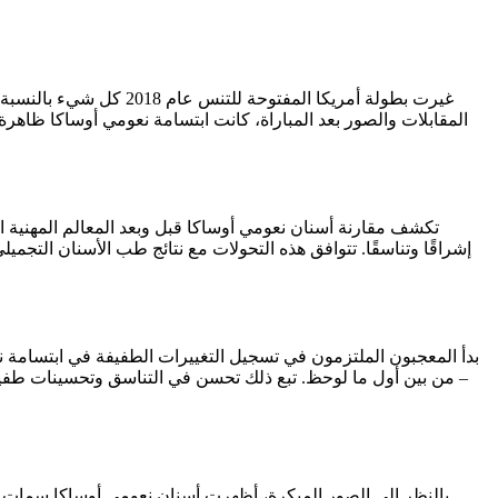
غيرت بطولة أمريكا الم
المقابلات والصور بعد المباراة، كانت ابتسامة نعومي أوساكا ظاه
إشراقًا وتناسقًا. تتوافق هذه التحولات مع نتائج طب الأسنان التجم
بدأ المعجبون الملتزمون في تسجيل التغييرات الطفيفة في ابتسامة 
– من بين أول ما لوحظ. تبع ذلك تحسن في التناسق وتحسينات طفيفة
بالنظر إلى الصور المبكرة، أظهرت أسنان نعومي أوساكا سمات طبيع