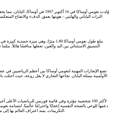
التراث الياباني والهايتي – هويتها بعمق. الدفء والانفتاح المنع
يبلغ طول نعومي أوساكا 1.80 مترًا، وهي
التنسيق الاستثنائي بين اليد والعين، تجعلها منافسًا هائلاً. 
تضع الإنجازات المهنية لنعومي أوساكا بين أعظم الرياضيين في عص
الأولمبية ممثلة اليابان. نجاحها التجاري لا يقل روعة، حيث احتلت
دعمها للوعي بالصحة النفسية إعجابًا واحترامًا عالميًا. ابتسامة نع
التكريمات. يمتد اعتراف العالم بها إلى ما هو أبعد من التنس، مما يرسخ مكانتها كواحدة من أكثر الشخصيات الحديثة اكتمالاً، وأهمية ثقافية، وإعجابًا على نطاق واسع في عالم الرياضة.