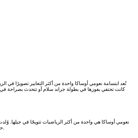
تُعد ابتسامة نعومي أوساكا واحدة من أكثر التعابير تصويرًا في الر
كانت تحتفي بفوزها في بطولة جراند سلام أو تتحدث بصراحة في المق
حضورها الجسدي، وتأثيرها الثقافي، وهيمنتها التنافسية يجتمعون ليخلقوا نجمة عالمية تمتد إنجازاتها إلى ما هو أبعد من ملاعب التنس الاحترافية.