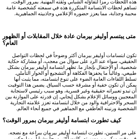
هذه اللحظات رمزاً لتفاؤله الشبابي وثقته المهنية. بمرور الوقت،
تساهم لحظات الابتسامة المتكررة هذه في سمعته كشخصية عامة
محببة وجذابة، مما يعزز حضوره الإعلامي وجاذبيته الجماهيرية.
متى يبتسم أوليفر بيرمان عادة خلال المقابلات أو الظهور
العام؟
تكون ابتسامات أوليفر بيرمان أكثر وضوحاً في لحظات التواصل
الحقيقي، سواء عند الرد على سؤال من معجب، أو مشاركة حكاية
شخصية، أو الاحتفال بإنجاز ما. تظهر ابتسامة أوليفر بيرمان بشكل
طبيعي، وغالباً ما يحفزها الفكاهة أو التشجيع أو الحوار التأملي.
تسلط اللقاءات العامة الضوء على تنوع ابتسامته، مما يثبت أنها
يمكن أن تكون خفية أو مشرقة حسب السياق. يضمن هذا التوقيت
أن تبدو تعبيراته حقيقية وغير قسرية، وهو سبب رئيسي لاستجابة
المعجبين ووسائل الإعلام بشكل إيجابي. إن قدرته على الموازنة بين
السحر والاحترافية والود من خلال ابتسامته تعزز علامته التجارية
الشخصية ورنينه العاطفي مع الجماهير في جميع أنحاء العالم.
كيف تطورت ابتسامة أوليفر بيرمان بمرور الوقت؟
على مر السنين، تطورت ابتسامة أوليفر بيرمان ببراعة مع نضجه.
في وقت مبكر من مسيرته، كانت أكثر مرحاً وشباباً، مما يعكس