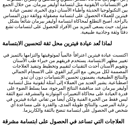
في الابتسامات الأيقونية مثل ابتسامة أوليفر بيرمان. من خلال الجمع
بين التكنولوجيا الحديثة وأطباء الأسنان ذوي الخبرة، تضمن عيادة
فيترين للعملاء الحصول على ابتسامة مصقولة وواثقة دون المساس
بالراحة. أصبح التطلع لمحاكاة ابتسامة أوليفر بيرمان شائعاً بشكل
متزايد، حيث يسعى المزيد من الأفراد للحصول على ابتسامات تشع
دفئاً وثقة وجاذبية طبيعية.
لماذا تُعد عيادة فيترين محل ثقة لتحسين الابتسامة
اكتسبت عيادة فيترين اعترافاً عالمياً لموثوقيتها والتزامها بالتميز في
تغيير مظهر الابتسامة. يستخدم فريقهم من خبراء طب الأسنان
وتقويم الأسنان أحدث التقنيات لتقييم وتخطيط وتنفيذ العلاجات
المصممة لكل مريض. مع التركيز القوي على الانسجام الجمالي
والنتائج الطبيعية، يضمنون تحسين الابتسامات دون أن تبدو
اصطناعية. يشير العديد من العملاء إلى أمثلة أيقونية مثل ابتسامة
أوليفر بيرمان عند مناقشة النتائج المرجوة، مما يسلط الضوء على
قدرة العيادة على محاكاة التعبيرات المتوازنة والمشرقة. تنبع الثقة
ليس فقط من الخبرة الفنية ولكن أيضاً من تفاني عيادة فيترين في
رعاية المرضى، والنتائج طويلة المدى، والقدرة على مساعدة أي
شخص في الحصول على ابتسامة تنضح بالثقة والكاريزما.
العلاجات التي تساعد في الحصول على ابتسامة مشرقة