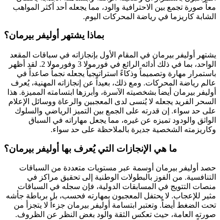
معاً صورة تجمع بين الاحترافية والود، مما يجعله أحد أكثر المواهب
الشابة كاريزما في رياضة المحركات اليوم.
بماذا يشتهر أوليفر بيرمان؟
يشتهر أوليفر بيرمان في المقام الأول بإنجازاته في سباقات المقعد
الواحد، بما في ذلك أدائه الرائع في فورمولا 3 وفورمولا 2. لقد أظهر
باستمرار مهارة وتصميماً وذكاءً استراتيجياً يجعله نجماً صاعداً في
عالم رياضة المحركات. ومع ذلك، بعيداً عن إنجازاته المهنية، يُعرف
أوليفر بيرمان أيضاً بشخصيته الآسرة، وأبرزها ابتسامته المميزة. هذا
السحر الفريد يجعله لا يُنسى لدى المعجبين والرعاة ووسائل الإعلام
على حد سواء. إن قدرته على الجمع بين التميز الرياضي والسلوك
الواثق والودود تميزه عن غيره، مما يجعل مهاراته في السباق
وكاريزمته الشخصية جديرة بالملاحظة على حد سواء.
ما هي الإنجازات التي يُعرف بها أوليفر بيرمان؟
حصد أوليفر بيرمان أوسمة عبر مستويات متعددة من السباقات
التنافسية. من الفوز بالبطولات الوطنية إلى تحقيق مراكز في
منصات التتويج في المسابقات الدولية، فإن سجله في السباقات
مثير للإعجاب. لا يحتفل المعجبون بمهارته فحسب، بل برباطة جأشه
تحت الضغط أيضاً. وتعتبر ابتسامة أوليفر بيرمان جزءاً لا يتجزأ من
صورته العامة، حيث تعكس الثقة والود بغض النظر عن الظروف.