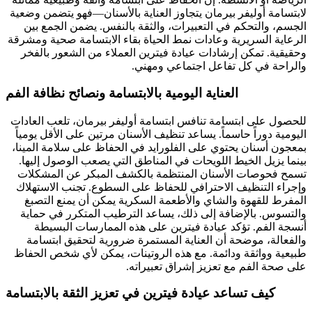
لابتسامة أوليفر بيرمان يتجاوز العناية بالأسنان—فهو يتضمن وضعية
الجسم، والتحكم في التعبيرات، والثقة بالنفس. يضمن الجمع بين
الرعاية السريرية وعادات نمط الحياة بقاء الابتسامة صحية ومشرقة
وحقيقية. تمكن إرشادات عيادة فيترين العملاء من الشعور بالفخر
والراحة في كل تفاعل اجتماعي ومهني.
العناية اليومية بالابتسامة ونصائح نظافة الفم
للحصول على ابتسامة تنافس ابتسامة أوليفر بيرمان، تلعب العادات
اليومية دوراً حاسماً. يساعد تنظيف الأسنان مرتين على الأقل يومياً
بمعجون أسنان يحتوي على الفلورايد في الحفاظ على سلامة المينا،
بينما يزيل الخيط اللويحات في المناطق التي يصعب الوصول إليها.
تسمح فحوصات الأسنان المنتظمة بالكشف المبكر عن المشكلات
وإجراء التنظيف الاحترافي للحفاظ على السطوع. تجنب الاستهلاك
المفرط للقهوة والشاي والأطعمة السكرية يمكن أن يمنع التصبغ
والتسوس. بالإضافة إلى ذلك، يساعد الترطيب المتكرر في حماية
أنسجة الفم. تؤكد عيادة فيترين على هذه الممارسات البسيطة
والفعالة، موضحة أن العناية المستمرة ضرورية لتحقيق ابتسامة
طبيعية وواثقة ودائمة. مع هذه الروتينات، يمكن لأي شخص الحفاظ
على صحة الفم مع تعزيز إشراق تعبيراته.
كيف تساعد عيادة فيترين في تعزيز الثقة بالابتسامة