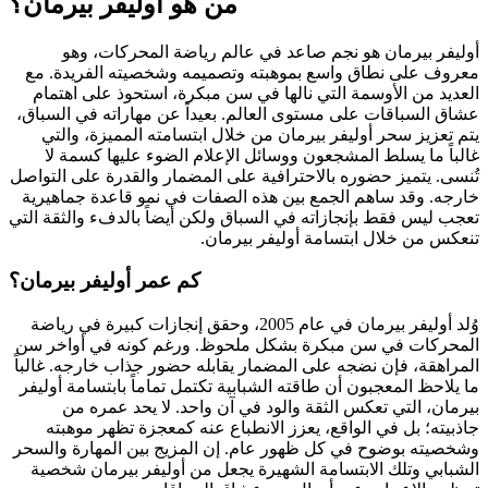
من هو أوليفر بيرمان؟
أوليفر بيرمان هو نجم صاعد في عالم رياضة المحركات، وهو
معروف على نطاق واسع بموهبته وتصميمه وشخصيته الفريدة. مع
العديد من الأوسمة التي نالها في سن مبكرة، استحوذ على اهتمام
عشاق السباقات على مستوى العالم. بعيداً عن مهاراته في السباق،
يتم تعزيز سحر أوليفر بيرمان من خلال ابتسامته المميزة، والتي
غالباً ما يسلط المشجعون ووسائل الإعلام الضوء عليها كسمة لا
تُنسى. يتميز حضوره بالاحترافية على المضمار والقدرة على التواصل
خارجه. وقد ساهم الجمع بين هذه الصفات في نمو قاعدة جماهيرية
تعجب ليس فقط بإنجازاته في السباق ولكن أيضاً بالدفء والثقة التي
تنعكس من خلال ابتسامة أوليفر بيرمان.
كم عمر أوليفر بيرمان؟
وُلد أوليفر بيرمان في عام 2005، وحقق إنجازات كبيرة في رياضة
المحركات في سن مبكرة بشكل ملحوظ. ورغم كونه في أواخر سن
المراهقة، فإن نضجه على المضمار يقابله حضور جذاب خارجه. غالباً
ما يلاحظ المعجبون أن طاقته الشبابية تكتمل تماماً بابتسامة أوليفر
بيرمان، التي تعكس الثقة والود في آن واحد. لا يحد عمره من
جاذبيته؛ بل في الواقع، يعزز الانطباع عنه كمعجزة تظهر موهبته
وشخصيته بوضوح في كل ظهور عام. إن المزيج بين المهارة والسحر
الشبابي وتلك الابتسامة الشهيرة يجعل من أوليفر بيرمان شخصية