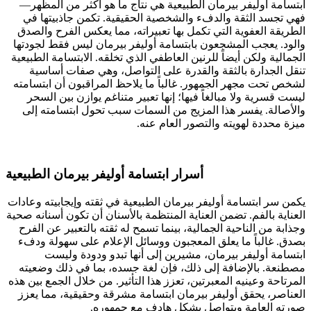
ابتسامة أوليفر بيرمان الطبيعية هي نتاج ما هو أكثر من المظهر—
فهي تجسد الثقة والدفء والشخصية الحقيقية. تكمن جاذبيتها في
الطريقة العفوية التي تكمل بها تعبيراته، مما يعكس الفرح والصدق
والود. يعجب المشجعون بابتسامة أوليفر بيرمان ليس فقط لجودتها
الجمالية ولكن أيضاً للرنين العاطفي الذي تخلقه. الابتسامة الطبيعية
تنقل الجدارة بالثقة والقدرة على التواصل، وهي صفات أساسية
لشخص تحت مجهر الجمهور. غالباً ما يلاحظ المراقبون أن ابتسامته
ليست قسرية ولا مبالغاً فيها؛ إنها تعبير متناغم يوازن بين السحر
والأصالة. يفسر هذا المزيج من السمات سبب تحول ابتسامته إلى
ميزة محددة لهويته والتصور العام عنه.
أسرار ابتسامة أوليفر بيرمان الطبيعية
يكمن سر ابتسامة أوليفر بيرمان الطبيعية في ثقته وإيجابيته وعادات
العناية بالفم. تضمن العناية المنتظمة بالأسنان أن تكون أسنانه صحية
وجذابة من الناحية الجمالية، بينما تسمح له ثقته بالتعبير عن الفرح
بصدق. غالباً ما يعلق المعجبون ووسائل الإعلام على سهولة ودفء
ابتسامة أوليفر بيرمان، مشيرين إلى أنها تبدو ودودة وليست
مصطنعة. بالإضافة إلى ذلك، فإن لغة جسده، بما في ذلك وضعيته
المرتاحة وعينيه المعبرتين، تعزز هذا التأثير. من خلال الجمع بين هذه
العناصر، يحقق أوليفر بيرمان ابتسامة مشرقة وحقيقية، مما يعزز
صورته العامة ويتواصل بشكل هادف مع جمهوره.