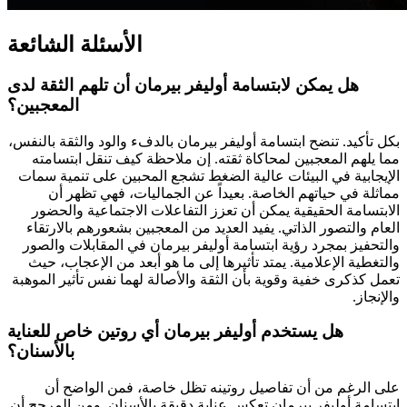
الأسئلة الشائعة
هل يمكن لابتسامة أوليفر بيرمان أن تلهم الثقة لدى
المعجبين؟
بكل تأكيد. تنضح ابتسامة أوليفر بيرمان بالدفء والود والثقة بالنفس،
مما يلهم المعجبين لمحاكاة ثقته. إن ملاحظة كيف تنقل ابتسامته
الإيجابية في البيئات عالية الضغط تشجع المحبين على تنمية سمات
مماثلة في حياتهم الخاصة. بعيداً عن الجماليات، فهي تظهر أن
الابتسامة الحقيقية يمكن أن تعزز التفاعلات الاجتماعية والحضور
العام والتصور الذاتي. يفيد العديد من المعجبين بشعورهم بالارتقاء
والتحفيز بمجرد رؤية ابتسامة أوليفر بيرمان في المقابلات والصور
والتغطية الإعلامية. يمتد تأثيرها إلى ما هو أبعد من الإعجاب، حيث
تعمل كذكرى خفية وقوية بأن الثقة والأصالة لهما نفس تأثير الموهبة
والإنجاز.
هل يستخدم أوليفر بيرمان أي روتين خاص للعناية
بالأسنان؟
على الرغم من أن تفاصيل روتينه تظل خاصة، فمن الواضح أن
ابتسامة أوليفر بيرمان تعكس عناية دقيقة بالأسنان. ومن المرجح أن