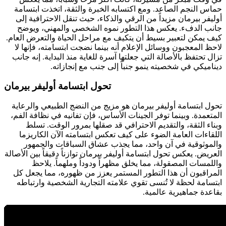
حماس النجم الصاعد. ومع اكتسابه الخبرة والثقة، اتخذت ابتسامة
أوليفر بيرمان مزيداً من الرقي والذكاء، حيث تنقل الاحترافية إلى
جانب الدفء. يعكس هذا التطور نموه الشخصي والمهني، ويوضح
كيف يمكن لتعبير بسيط أن يتكيف مع مراحل الحياة والتعرض العام.
لاحظ المعجبون ووسائل الإعلام أنه بينما نضجت ابتسامته، فإنها لا
تزال تحتفظ بالأصالة التي جعلتها آسرة للغاية منذ البداية. إنه جانب
ديناميكي في شخصيته ينمو جنباً إلى جنب مع إنجازاته.
تحول ابتسامة أوليفر بيرمان
تحول ابتسامة أوليفر بيرمان هو مزيج من النضج الطبيعي والرعاية
المتعمدة. وبينما توفر الجينات الأساس، فإن تفانيه في نظافة الفم،
وبناء الثقة، والتقديم الاحترافي قد صقلها بمرور الوقت. تسلط
اللقاءات العامة الضوء على كيف تعكس ابتسامته الآن الكاريزما
والموثوقية في آن واحد، مما يجذب عشاق السباقات والجمهور
العريض. يعكس تحول ابتسامة أوليفر بيرمان توازناً دقيقاً بين الأصالة
واللمسات المصقولة، مما يخلق مظهراً ودوداً وملهماً. يلاحظ
المراقبون أن هذا التطور المستمر يعزز من ظهوره، مما يجعل كل
ابتسامة لحظة لا تُنسى تقوي علامته التجارية الشخصية وارتباطه
بقاعدة جماهيرية عالمية.