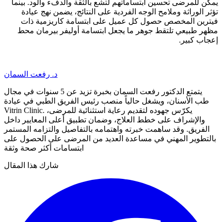
يمكن للمرضى تحسين ابتساماتهم لتشع بالثقة والدفء والود. بينما
تؤثر الوراثة وملامح الوجه الفردية على النتائج، يضمن نهج عيادة
فيترين المخصص حصول كل عميل على ابتسامة كاريزمية ذات
مظهر طبيعي تلتقط جوهر ما يجعل ابتسامة أوليفر بيرمان محط
إعجاب كبير.
د. رفعت السمان
يتمتع الدكتور رفعت السمان بخبرة تزيد عن 5 سنوات في مجال
طب الأسنان، ويشغل حالياً منصب رئيس الفريق الطبي في عيادة
Vitrin Clinic. يكرّس جهوده لتقديم رعاية استثنائية للمرضى،
والإشراف على خطط العلاج، وضمان تطبيق أعلى المعايير داخل
الفريق. وقد ساهمت خبرته واهتمامه بالتفاصيل والتزامه المستمر
بالتطوير المهني في مساعدة العديد من المرضى على الحصول على
ابتسامات أكثر صحة وثقة
شارك هذا المقال