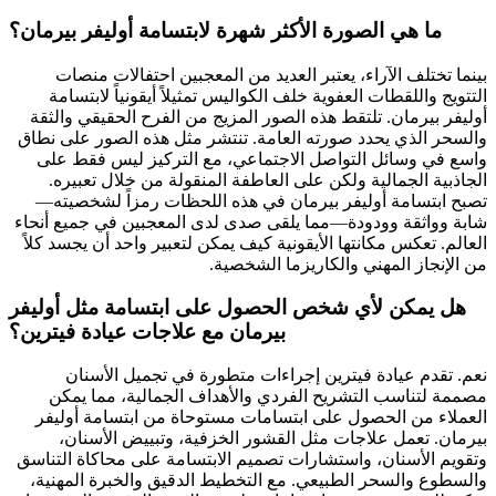
ما هي الصورة الأكثر شهرة لابتسامة أوليفر بيرمان؟
بينما تختلف الآراء، يعتبر العديد من المعجبين احتفالات منصات
التتويج واللقطات العفوية خلف الكواليس تمثيلاً أيقونياً لابتسامة
أوليفر بيرمان. تلتقط هذه الصور المزيج من الفرح الحقيقي والثقة
والسحر الذي يحدد صورته العامة. تنتشر مثل هذه الصور على نطاق
واسع في وسائل التواصل الاجتماعي، مع التركيز ليس فقط على
الجاذبية الجمالية ولكن على العاطفة المنقولة من خلال تعبيره.
تصبح ابتسامة أوليفر بيرمان في هذه اللحظات رمزاً لشخصيته—
شابة وواثقة وودودة—مما يلقى صدى لدى المعجبين في جميع أنحاء
العالم. تعكس مكانتها الأيقونية كيف يمكن لتعبير واحد أن يجسد كلاً
من الإنجاز المهني والكاريزما الشخصية.
هل يمكن لأي شخص الحصول على ابتسامة مثل أوليفر
بيرمان مع علاجات عيادة فيترين؟
نعم. تقدم عيادة فيترين إجراءات متطورة في تجميل الأسنان
مصممة لتناسب التشريح الفردي والأهداف الجمالية، مما يمكن
العملاء من الحصول على ابتسامات مستوحاة من ابتسامة أوليفر
بيرمان. تعمل علاجات مثل القشور الخزفية، وتبييض الأسنان،
وتقويم الأسنان، واستشارات تصميم الابتسامة على محاكاة التناسق
والسطوع والسحر الطبيعي. مع التخطيط الدقيق والخبرة المهنية،