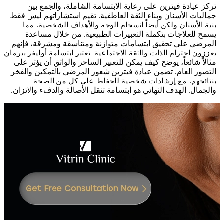
تركز عيادة فيترين على رعاية الابتسامة الشاملة، والجمع بين
جماليات الأسنان وبناء الثقة العاطفية. تقيم استشاراتهم ليس فقط
بنية الأسنان ولكن أيضاً انسجام الوجه والأهداف الشخصية، مما
يسمح للعلاجات بتكملة التعبيرات الطبيعية. من خلال مساعدة
المرضى على تحقيق ابتسامات متوازنة ومتناسقة ومشرقة، فإنهم
يعززون احترام الذات والثقة الاجتماعية. تعتبر ابتسامة أوليفر بيرمان
مثالاً شائعاً، يوضح كيف يمكن للتعبير الساحر والواثق أن يؤثر على
التصور العام. تضمن عيادة فيترين شعور المرضى بالتمكين والفخر
بنتائجهم، مع إرشادات شخصية للحفاظ على كل من الصحة
والجمال. الهدف النهائي هو ابتسامة تنقل الأصالة والدفء والاتزان.