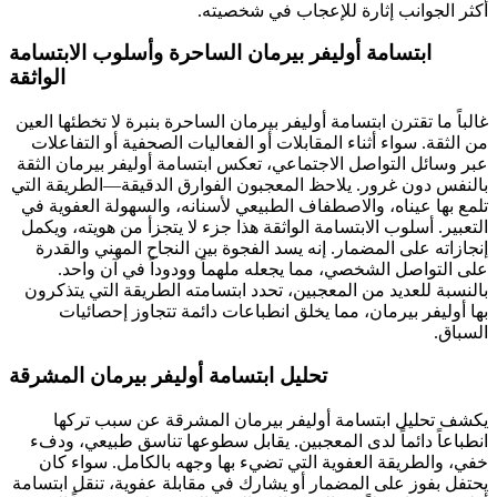
أكثر الجوانب إثارة للإعجاب في شخصيته.
ابتسامة أوليفر بيرمان الساحرة وأسلوب الابتسامة
الواثقة
غالباً ما تقترن ابتسامة أوليفر بيرمان الساحرة بنبرة لا تخطئها العين
من الثقة. سواء أثناء المقابلات أو الفعاليات الصحفية أو التفاعلات
عبر وسائل التواصل الاجتماعي، تعكس ابتسامة أوليفر بيرمان الثقة
بالنفس دون غرور. يلاحظ المعجبون الفوارق الدقيقة—الطريقة التي
تلمع بها عيناه، والاصطفاف الطبيعي لأسنانه، والسهولة العفوية في
التعبير. أسلوب الابتسامة الواثقة هذا جزء لا يتجزأ من هويته، ويكمل
إنجازاته على المضمار. إنه يسد الفجوة بين النجاح المهني والقدرة
على التواصل الشخصي، مما يجعله ملهماً وودوداً في آن واحد.
بالنسبة للعديد من المعجبين، تحدد ابتسامته الطريقة التي يتذكرون
بها أوليفر بيرمان، مما يخلق انطباعات دائمة تتجاوز إحصائيات
السباق.
تحليل ابتسامة أوليفر بيرمان المشرقة
يكشف تحليل ابتسامة أوليفر بيرمان المشرقة عن سبب تركها
انطباعاً دائماً لدى المعجبين. يقابل سطوعها تناسق طبيعي، ودفء
خفي، والطريقة العفوية التي تضيء بها وجهه بالكامل. سواء كان
يحتفل بفوز على المضمار أو يشارك في مقابلة عفوية، تنقل ابتسامة