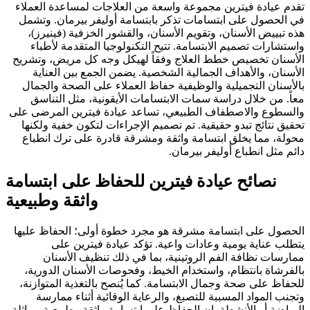
تقدم عيادة فيترين مجموعة واسعة من العلاجات لمساعدة العملاء
في الحصول على ابتسامات تذكر بابتسامة أوليفر بيرمان. وتشمل
هذه تبييض الأسنان، وتقويم الأسنان، والقشور الخزفية (فينيرز)،
واستشارات تصميم الابتسامة. تتيح التكنولوجيا المتقدمة لأطباء
الأسنان تخصيص خطط العلاج وفقاً لهيكل وجه كل مريض، وتشريح
الأسنان، والأهداف الجمالية الشخصية. يضمن الجمع بين العناية
بالأسنان التجميلية والوظيفية حفاظ العملاء على الصحة والجمال
معاً. من خلال دراسة سمات الابتسامات الأيقونية، مثل التناسق
والسطوع والاصطفاف الطبيعي، تساعد عيادة فيترين المرضى على
تحقيق نتائج تبدو حقيقية. تم تصميم الإجراءات لتكون خفية ولكنها
محولة، مما يخلق ابتسامة واثقة ومشرقة قادرة على ترك انطباع
دائم مثل انطباع أوليفر بيرمان.
نصائح عيادة فيترين للحفاظ على ابتسامة
واثقة وطبيعية
الحصول على ابتسامة مشرقة هو مجرد خطوة أولى؛ الحفاظ عليها
يتطلب عناية يومية وعادات واعية. تؤكد عيادة فيترين على
ممارسات نظافة الفم الروتينية، بما في ذلك تنظيف الأسنان
بالفرشاة بانتظام، واستخدام الخيط، وفحوصات الأسنان الدورية،
للحفاظ على صحة وجمال الابتسامة. كما يُنصح بالتغذية المتوازنة،
وتجنب المواد المسببة للتصبغ، والرعاية الوقائية أثناء ممارسة
الرياضة أو الأنشطة. إن الحفاظ على ابتسامة واثقة وطبيعية مماثلة