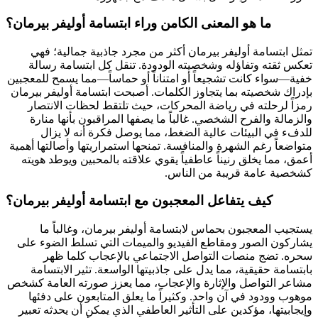
ما هو المعنى الكامن وراء ابتسامة أوليفر بيرمان؟
تمثل ابتسامة أوليفر بيرمان أكثر من مجرد جاذبية جمالية؛ فهي
تعكس ثقته وتفاؤله وشخصيته الودودة. تنقل كل ابتسامة رسالة
خفية—سواء كانت تشجيعاً أو امتناناً أو حماساً—مما يسمح للمعجبين
بإدراك شخصيته بما يتجاوز الكلمات. أصبحت ابتسامة أوليفر بيرمان
رمزاً لرحلته في رياضة المحركات، حيث تلتقط لحظات الانتصار
والزمالة والفرح الشخصي. غالباً ما يصفها المراقبون بأنها منارة
للدفء في البيئات عالية الضغط، مما يوصل فكرة أنه لا يزال
متواضعاً رغم الشهرة والمنافسة. تمنحها استمراريتها وأصالتها أهمية
أعمق، مما يخلق رنيناً عاطفياً يقوي علاقته بالمحبين ويوطد هويته
كشخصية عامة قريبة من الناس.
كيف يتفاعل المعجبون مع ابتسامة أوليفر بيرمان؟
يستجيب المعجبون بحماس لابتسامة أوليفر بيرمان، وغالباً ما
يشاركون الصور ومقاطع الفيديو والميمات التي تسلط الضوء على
سحره. تضج منصات التواصل الاجتماعي بالإعجاب كلما ظهر
بابتسامة حقيقية، مما يدل على جاذبيتها الواسعة. تثير الابتسامة
مشاعر التواصل والإثارة والإعجاب، مما يعزز صورته العامة كشخص
موهوب وودود في آن واحد. وكثيراً ما يعلق المتابعون على دفئها
وإيجابيتها، مؤكدين على التأثير العاطفي الذي يمكن أن يحدثه تعبير