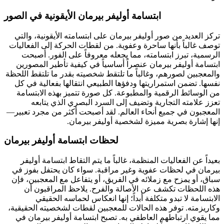
ابتسامة أوليفر بيرمان الأيقونية في الصور
تركز العديد من صور أوليفر بيرمان على ابتسامته الأيقونية، والتي
توصف غالباً بأنها ساحرة وعفوية. من لقطات الحركة إلى الفعاليات
الرسمية، تبرز ابتسامته، مما يجعله معروفاً على الفور. أصبحت
ابتسامة أوليفر بيرمان عنصراً أساسياً في كيفية تأطير المصورين
والمعجبين لصورهم، وغالباً ما تلتقط شخصيته بقدر ما تلتقط اللحظة
نفسها. تضمن استمراريتها ودفؤها الطبيعي انتقالها بفعالية في كل
من الوسائط الرقمية والمطبوعة. كل صورة تتميز بهذه الابتسامة
تعزز علامته التجارية وتضيف إلى السرد البصري الذي يتابعه
المعجبون في جميع أنحاء العالم. لقد أصبحت أكثر من مجرد تعبير—
إنها إشارة بصرية مميزة لشخصية أوليفر بيرمان.
لحظات ابتسامة أوليفر بيرمان
بعيداً عن الفعاليات المنظمة، غالباً ما يتم التقاط ابتسامة أوليفر
بيرمان في لحظات عفوية وغير مراقبة. سواء كان يحتفل بفوز في
سباق، أو يمزح مع زملائه في الفريق، أو يتفاعل مع المعجبين، فإن
هذه اللحظات تكشف عن الأصالة والفرح. يلاحظ المراقبون أن
الابتسامة لا تبدو متكلفة أبداً؛ إنها انعكاس لحماسه الحقيقي
وكاريزمته. توفر هذه الحالات للمعجبين لقطات لشخصيته الحقيقية،
مما يقوي ارتباطهم العاطفي به. تصبح ابتسامة أوليفر بيرمان في