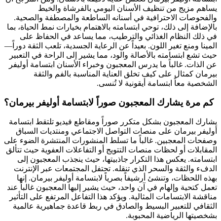
يساهم مزيج من تنظيف الأسنان اليومي بالفرشاة والخيط
والفحوصات الاحترافية في أسنانه الساطعة والمصطفة والصحية.
بالإضافة إلى ذلك، توحي ابتسامته بالاهتمام بخيارات نمط الحياة، بما
في ذلك النظام الغذائي والترطيب، مما يساعد في الحفاظ على
المينا ومنع تغير اللون. بعيداً عن الرعاية الجسدية، تلعب الثقة دوراً—
حيث تشع ابتسامته بالأصالة والود، مما يشير إلى الراحة في التعبير
عن الذات. غالباً ما يدرس المعجبون وخبراء الأسنان ابتسامة أوليفر
بيرمان كمثال على كيف تخلق العناية المناسبة بالفم والثقة
الشخصية معاً ابتسامة أيقونية لا تُنسى.
كم مرة يشارك المعجبون صوراً لابتسامة أوليفر بيرمان؟
يشارك المعجبون بشكل متكرر صوراً ومقاطع فيديو تلتقط ابتسامة
أوليفر بيرمان على منصات التواصل الاجتماعي ومنتديات السباق
وصفحات المعجبين. غالباً ما تسلط المنشورات المنتشرة الضوء على
المقابلات أو لحظات منصات التتويج أو التفاعلات العفوية حيث تتألق
ابتسامته. يعكس هذا التكرار جاذبيتها، حيث ينجذب المعجبون إلى
الدفء والثقة والسحر الذي تنقله. تحتفل المجتمعات عبر الإنترنت
بهذه اللحظات، وتنشئ أرشيفاً بصرياً لابتسامة أوليفر بيرمان. إنها
تعمل كتحية وإلهام في آن واحد، حيث يشير إليها المعجبون غالباً عند
مناقشة الابتسامات المثالية. ويؤكد هذا التفاعل المرتفع على التأثير
الثقافي للتعبير البسيط والصادق في ربط قاعدة جماهيرية عالمية
بشخصيتها الرياضية المحبوبة.