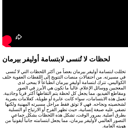
لحظات لا تُنسى لابتسامة أوليفر بيرمان
تخللت ابتسامة أوليفر بيرمان بعضاً من أكثر اللحظات التي لا تُنسى
في مسيرته. من احتفالات منصات التتويج إلى اللقطات العفوية خلف
الكواليس، تترك ابتسامة أوليفر بيرمان انطباعاً لا يمحى لدى
المعجبين ووسائل الإعلام. غالباً ما تكون هي الأبرز في الصور
ومقاطع الفيديو، مما يجعل كل لحظة يتم التقاطها أكثر قرباً وجاذبية.
تعمل هذه الابتسامات، سواء كانت عابرة أو طويلة، كعلامات بصرية
لشخصيته ونجاحه. فهي لا توثق فقط مراحل مسيرته المهنية ولكنها
تضفي عليه صبغة إنسانية، حيث تظهر الفرح أو الارتياح أو التسلية
بطرق أصلية. بمرور الوقت، تشكل هذه اللحظات بشكل جماعي
التصور العالمي لأوليفر بيرمان، مما يجعل ابتسامته جانباً أيقونياً من
هويته العامة.