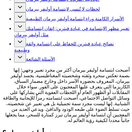
لحظات لا تُنسى لابتسامة أوليفر بيرمان
الأسرار الكامنة وراء ابتسامة أوليفر بيرمان الطبيعية
تغيير مظهر الابتسامة في عيادة فيترين: إتقان ابتسامتك
مثل أوليفر بيرمان
نصائح عيادة فيترين للحفاظ على ابتسامة واثقة
وطبيعية
الأسئلة الشائعة
أصبحت ابتسامة أوليفر بيرمان أكثر من مجرد تعبير وجهي؛ إنها
بصمة تعكس سحره وثقته وشخصيته المغناطيسية. يجسد أوليفر
بيرمان، المعروف بحضوره الآسر داخل وخارج مضمار السباق،
الكاريزما التي يتعرف عليها المعجبون على الفور. سواء خلال
المقابلات أو الظهور العام أو اللحظات العفوية التي يشاركها على
وسائل التواصل الاجتماعي، أصبحت ابتسامته رمزاً للإيجابية والطاقة
الشبابية. إنها ليست مجرد سمة تجميلية بل هي تعبير عن شخصيته،
حيث تسلط الضوء على طبعه الودود والدافئ. ويدعي العديد من
المعجبين أن ابتسامة أوليفر بيرمان تبرز كمنارة للسحر، مما يجعلها
جانباً محدداً لكيفية رؤية العالم له.