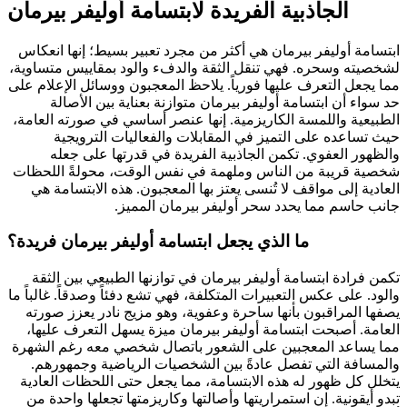
الجاذبية الفريدة لابتسامة أوليفر بيرمان
ابتسامة أوليفر بيرمان هي أكثر من مجرد تعبير بسيط؛ إنها انعكاس
لشخصيته وسحره. فهي تنقل الثقة والدفء والود بمقاييس متساوية،
مما يجعل التعرف عليها فورياً. يلاحظ المعجبون ووسائل الإعلام على
حد سواء أن ابتسامة أوليفر بيرمان متوازنة بعناية بين الأصالة
الطبيعية واللمسة الكاريزمية. إنها عنصر أساسي في صورته العامة،
حيث تساعده على التميز في المقابلات والفعاليات الترويجية
والظهور العفوي. تكمن الجاذبية الفريدة في قدرتها على جعله
شخصية قريبة من الناس وملهمة في نفس الوقت، محولةً اللحظات
العادية إلى مواقف لا تُنسى يعتز بها المعجبون. هذه الابتسامة هي
جانب حاسم مما يحدد سحر أوليفر بيرمان المميز.
ما الذي يجعل ابتسامة أوليفر بيرمان فريدة؟
تكمن فرادة ابتسامة أوليفر بيرمان في توازنها الطبيعي بين الثقة
والود. على عكس التعبيرات المتكلفة، فهي تشع دفئاً وصدقاً. غالباً ما
يصفها المراقبون بأنها ساحرة وعفوية، وهو مزيج نادر يعزز صورته
العامة. أصبحت ابتسامة أوليفر بيرمان ميزة يسهل التعرف عليها،
مما يساعد المعجبين على الشعور باتصال شخصي معه رغم الشهرة
والمسافة التي تفصل عادةً بين الشخصيات الرياضية وجمهورهم.
يتخلل كل ظهور له هذه الابتسامة، مما يجعل حتى اللحظات العادية
تبدو أيقونية. إن استمراريتها وأصالتها وكاريزمتها تجعلها واحدة من