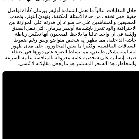
خلال المقابلات، غالباً ما تعمل ابتسامة أوليفر بيرمان كأداة تواصل
خفية. فهي تخفف من حدة الأسئلة المكثفة، وتهدئ التوتر، وتجذب
المضيفين والمشاهدين على حد سواء. إن قدرته على الموازنة بين
الاحترافية والود تتعزز بابتسامة أوليفر بيرمان، التي تنقل الصدق
والثقة في آن واحد. غالباً ما يلاحظ المعجبون أنها تعكس رباطة
جأشه الداخلية، مما يظهر أنه شخص متواضع ولبق رغم ضغوط
السباقات التنافسية. وكثيراً ما يعلق المحاورون على مدى ظهور
ابتسامته بشكل طبيعي، مما يسلط الضوء على دورها في إضفاء
صبغة إنسانية على شخصية عامة معروفة بالمنافسة عالية السرعة
والمخاطر. هذا السحر المستمر هو ما يجعل مقابلاته لا تُنسى.