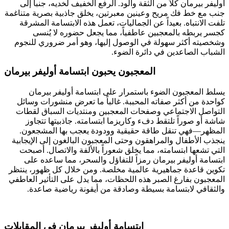
أوليفر بيرمان كلاً من الثقة والود. الرفع الخفيف لخديه، جنباً إلى
جنب مع خط فك مريح وعينين معبرتين، يخلق جاذبية بصرية متناغمة
تلفت الانتباه. بعيداً عن الجماليات، تعمل هذه الابتسامة المشرقة
كجسر يربطه بالمعجبين عاطفياً، مما يجعل حضوره لا يُنسى
وشخصيته أكثر سهولة في الوصول إليها، وهو أمر ضروري للنجوم
الشباب الصاعدين في دائرة الضوء.
المعجبون يحبون ابتسامة أوليفر بيرمان
يسلط المعجبون الضوء باستمرار على ابتسامة أوليفر بيرمان
كواحدة من أكثر صفاته المحببة. غالباً ما تعرض منشورات وسائل
التواصل الاجتماعي وصفحات المعجبين ومنتديات السباق لقطات
شاشة أو صوراً تلتقط دفء وكاريزما ابتسامته. جاذبيتها تتجاوز
المظهر—فهي تنقل طاقة حقيقية وودودة يعجب بها المشجعون.
ينجذب الأطفال والمراهقون وحتى المعجبون البالغون إلى الإيجابية
التي تشعها ابتسامته، مما يخلق شعوراً بالألفة والاتصال. أصبحت
ابتسامة أوليفر بيرمان رمزاً للتفاؤل والسحر، مما ساعده على
تكوين قاعدة جماهيرية عالمية مخلصة. ومن خلال كل ظهور، ينتظر
المعجبون بفارغ الصبر هذه اللحظات، مما يدل على التأثير العاطفي
والثقافي لابتسامة بسيطة وصادقة من أيقونة رياضية صاعدة.
ابتسامة أوليفر بيرمان في المقابلات