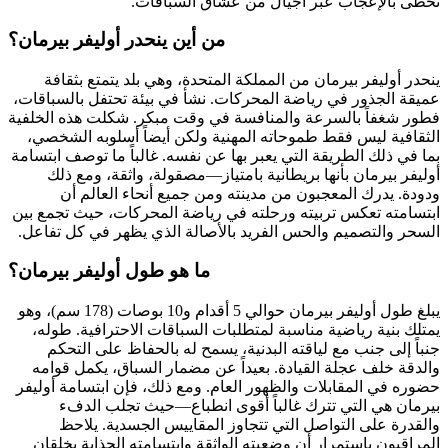
تحظى بالإعجاب عبر أجيال من عشاق السباقات.
من أين ينحدر أوليفر بيرمان؟
ينحدر أوليفر بيرمان من المملكة المتحدة، وهي بلد يتمتع بثقافة
عميقة الجذور في رياضة المحركات. نشأ في بيئة تحتفل بالسباقات،
فطور شغفاً بالسرعة والمنافسة في وقت مبكر. شكلت هذه الخلفية
الثقافية ليس فقط طموحاته المهنية ولكن أيضاً أسلوبه الشخصي،
بما في ذلك الطريقة التي يعبر بها عن نفسه. غالباً ما توصف ابتسامة
أوليفر بيرمان بأنها بريطانية بامتياز—مصقولة، واثقة، ومع ذلك
ودودة. يدرك المعجبون من مدينته ومن جميع أنحاء العالم أن
ابتسامته تعكس تربيته ورحلته في رياضة المحركات، حيث تجمع بين
السحر والتصميم والحس الفريد بالأصالة الذي يظهر في كل تفاعل.
ما هو طول أوليفر بيرمان؟
يبلغ طول أوليفر بيرمان حوالي 5 أقدام و10 بوصات (178 سم)، وهو
يمتلك بنية رياضية مناسبة لمتطلبات السباقات الاحترافية. طوله،
جنباً إلى جنب مع لياقته البدنية، يسمح له بالحفاظ على التحكم
والدقة خلف عجلة القيادة. بعيداً عن مضمار السباق، يكمل قوامه
حضوره في المقابلات والظهور العام. ومع ذلك، فإن ابتسامة أوليفر
بيرمان هي التي تترك غالباً أقوى انطباع—حيث تجلب الدفء
والقدرة على التواصل التي تتجاوز المقاييس الجسدية. يلاحظ
المراقبون باستمرار أن وضعيته الواثقة وابتسامته الجذابة يخلقان