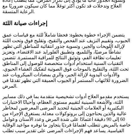
وتسوية الجذور غالبًا ما يؤدي إلى تكرار المرض، مما يتطلب إعادة
العلاج وتدخلات قد تكون أكثر توغلاً مما كان سيكون ضروريًا مع
الرعاية المتسقة.
إجراءات صيانة اللثة
يتضمن الإجراء خطوة بخطوة: فحصًا شاملاً للثة مع قياسات عمق
الجيوب، وتقييم النزيف عند الفحص والتقيح، وتقليح فوق وتحت اللثة
لإزالة اللويحات والجير، وتسوية جذور انتقائية للمناطق التي تظهر
نشاطًا مرضيًا، والتلميع، وتطبيق الفلورايد عند الاقتضاء، وتعزيز
تعليمات نظافة الفم، وتوثيق النتائج للمراقبة المستمرة. تتضمن
التقنيات السنية استخدام أدوات متخصصة للوصول إلى المناطق
تحت اللثة، والتقليح بالموجات فوق الصوتية لتفكيك الغشاء الحيوي،
والأدوات اليدوية لإزالة الجير، والري بمضادات الميكروبات عند
الضرورة للالتهاب المستمر أو الجيوب العميقة التي تظهر تقدمًا في
المرض.
يستخدم مقدمو العلاج أدوات تشخيصية متقدمة بما في ذلك مسابير
اللثة، والأشعة السينية لتقييم مستوى العظام، وأحيانًا الاختبارات
البكتيرية أو العلامات الجينية لتحديد المرضى المعرضين لمخاطر
عالية والذين يحتاجون إلى بروتوكولات معدلة. يستغرق الإجراء من
60 إلى 90 دقيقة اعتمادًا على شدة المرض وعدد الأسنان وعوامل
خاصة بالمريض تتطلب اهتمامًا فرديًا يتجاوز ما توفره مواعيد الوقاية
القياسية. يساعد فهم الإجراءات المرضى على تقدير سبب تطلب