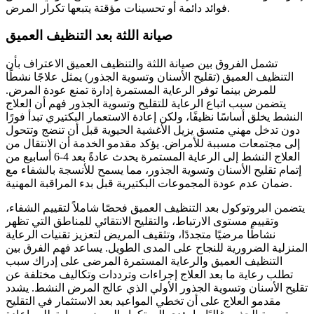
فوائد دائمة أو تحسينات مؤقتة يتبعها تكرار المرض.
صيانة اللثة بعد التنظيف العميق
تشمل الفروق بين صيانة اللثة والتنظيف العميق الاعتراف بأن
التنظيف العميق (تقليح الأسنان وتسوية الجذور) يمثل علاجًا نشطًا
للمرض بينما توفر الرعاية المستمرة إدارة تمنع عودة المرض.
يتضمن سبب اتباع الرعاية للتقليح وتسوية الجذور فهم أن العلاج
النشط يخلق أساسًا نظيفًا، ولكن إعادة الاستعمار البكتيري تبدأ فورًا
دون تدخل مهني متسق يزيل الأغشية الحيوية قبل أن تنضج وتتحول
إلى مجتمعات مسببة للأمراض. يؤكد مقدمو الخدمة أن الانتقال من
العلاج النشط إلى الرعاية المستمرة يحدث عادةً بعد 4-6 أسابيع من
إتمام تقليح الأسنان وتسوية الجذور، مما يسمح للأنسجة بالشفاء مع
ضمان عدم عودة المجموعات البكتيرية قبل بدء المراقبة المهنية.
يتضمن البروتوكول بعد التنظيف العميق فحصًا شاملاً لتقييم الشفاء،
وتقييم مستوى الارتباط، والتقليح الانتقائي للمناطق التي تظهر
نشاطًا مرضيًا متجددًا، وتثقيف المريض لتعزيز تقنيات الرعاية
المنزلية الضرورية للنجاح على المدى الطويل. يساعد فهم الفرق بين
التنظيف العميق والرعاية المستمرة المرضى على إدراك سبب
تطلب رعاية ما بعد العلاج إجراءات وترددات وتكاليف مختلفة عن
تقليح الأسنان وتسوية الجذور الأولي الذي عالج المرض النشط. يشدد
مقدمو العلاج على أن تخطي المواعيد بعد الاستثمار في التقليح