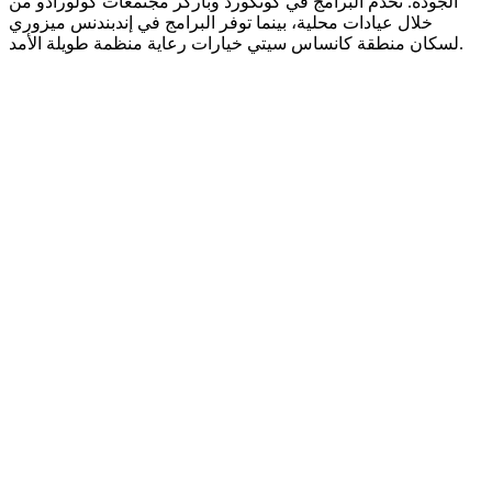
الجودة. تخدم البرامج في كونكورد وباركر مجتمعات كولورادو من
خلال عيادات محلية، بينما توفر البرامج في إندبندنس ميزوري
لسكان منطقة كانساس سيتي خيارات رعاية منظمة طويلة الأمد.