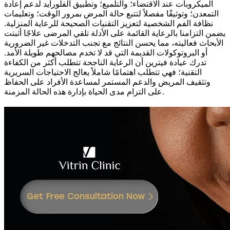
الميكروبات عند الاقتضاء؛ والتلميع؛ وتطبيق الفلورايد لدعم إعادة
التمعدن؛ وتوثيقًا مفصلاً لتتبع حالة المرض بمرور الوقت؛ وتعليمات
نظافة الفم الشخصية لتعزيز التقنيات الصحيحة للرعاية المنزلية.
يضمن التزامنا بالرعاية القائمة على الأدلة تلقي المرضى علاجًا أثبتت
الأبحاث فعاليته، مما يحسن النتائج مع تجنب التدخلات غير الضرورية
أو البروتوكولات القديمة التي قد لا تخدم مصالحهم طويلة الأمد.
تدرك عيادة فيترين أن الرعاية الناجحة تتطلب أكثر من الكفاءة
التقنية؛ فهي تتطلب اهتمامًا شاملاً يعالج الاحتياجات السريرية
وتثقيف المريض والدعم المستمر لمساعدة الأفراد على الحفاظ
على التزام مدى الحياة بإدارة هذه الحالة المزمنة.