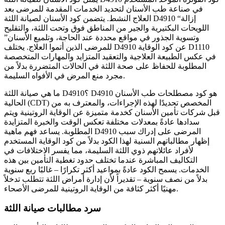
في صناعة طب الأسنان لتحديد الخدمات المقدمة للمرضى بعد
العلاج النشط. يتضمن كود الأسنان لصيانة اللثة D4910 “إزالة
اللويحات البكتيرية والجير من المناطق فوق وتحت اللثة، والتقليح
وتسوية الجذور في مواقع محددة عند الحاجة، وتلميع الأسنان”
للمرضى الذين أتموا العلاج. يختلف D4910 عن كود الوقاية D1110
في عكس الطبيعة العلاجية والتعقيد المتزايد والمهارات المتخصصة
المطلوبة للحفاظ على صحة اللثة في الحالات المتضررة بدلاً من
مجرد منع المرض في الأفواه السليمة.
ما هي صيانة اللثة D4910؟ D4910 هو كود مصطلحات طب الأسنان
الحالية (CDT) المخصص تحديدًا لهذه الإجراءات، والمعترف به من
قبل شركات تأمين الأسنان كخدمة متميزة عن الوقاية الروتينية ويتم
سدادها عادةً بمعدلات مختلفة تعكس الوقت والخبرة المتزايدة
المطلوبة. يساعد فهم ماهية D4910 المرضى على إدراك سبب
إظهار مطالباتهم السنية لهذا الكود بدلاً من كود الوقاية المستخدم
لأفراد عائلاتهم ذوي اللثة السليمة، مما يفسر الاختلافات في
التكاليف المباشرة عندما تختلف حدود تغطية التأمين بين هذه
الخدمات. يسمح الكود عادةً بمواعيد أكثر تكرارًا – غالبًا ربع سنوية
بدلاً من نصف سنوية – تقديراً لأن إدارة أمراض اللثة تتطلب تدخلاً
مهنيًا أكثر كثافة من الوقاية الروتينية للمرضى الأصحاء.
سرد مطالبات صيانة اللثة