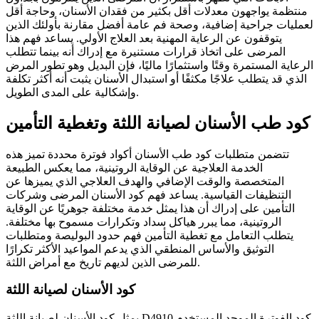
منتظمة يواجهون معدلات أقل بكثير من فقدان الأسنان، وحاجة أقل
لعمليات جراحية إضافية، وصحة فم عامة أفضل مقارنة بأولئك الذين
يتوقفون عن الرعاية المهنية بعد العلاج الأولي. يساعد فهم هذا
المرضى على اتخاذ قرارات مستنيرة مع إدراك أنه بينما تتطلب
الرعاية المستمرة وقتًا واستثمارًا ماليًا، فإن البديل وهو تطور المرض
الذي قد يتطلب علاجًا مكثفًا أو استبدال الأسنان يثبت أنه أكثر تكلفة
وإشكالية على المدى الطويل.
كود طب الأسنان لصيانة اللثة وتغطية التأمين
تتضمن متطلبات كود طب الأسنان أكواد فوترة محددة تميز هذه
الخدمة العلاجية عن الوقاية الروتينية، مما يعكس الطبيعة
المتخصصة والوقت الإضافي والهدف العلاجي الذي يميزها عن
التنظيفات القياسية. يساعد فهم كود الأسنان المرضى وشركات
التأمين على إدراك أن هذا يمثل خدمة مختلفة جوهريًا عن الوقاية
الروتينية، مما يبرر هياكل سداد وتكرارات مسموح بها مختلفة.
يتطلب التعامل مع تغطية التأمين فهم حدود البوليصة ومتطلبات
التوثيق والأساس المنطقي الذي يدعم المواعيد الأكثر تكرارًا
للمرضى الذين لديهم تاريخ مع أمراض اللثة.
كود الأسنان لصيانة اللثة
يمثل كود الأسنان لصيانة اللثة D4910 كود الفوترة الموحد المستخدم