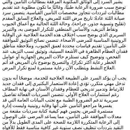
يشير السرد إلى الوثائق المكتوبة المرفقة بمطالبات التأمين والتي
توضح سبب ضرورة الرعاية طبيًا، وغالبًا ما تكون مطلوبة عند تقديم
مطالبات لترددات تتجاوز مخصصات التأمين القياسية. يتضمن سرد
صيانة اللثة عادةً: تاريخ مرض اللثة للمريض، والعلاج السابق المقدم
(تقليح وتسوية جذور، جراحة)، وحالة اللثة الحالية مع أعماق الجيوب
ونقاط النزيف، والأساس المنطقي للتكرار الموصى به، والتبرير
السريري الذي يوضح سبب اختلاف هذه الخدمة العلاجية عن الوقاية
الروتينية المناسبة للمرضى الأصحاء. تتضمن نصائح التوثيق للموافقة
على التأمين: تقديم قياسات محددة لعمق الجيوب، وملاحظة مناطق
فقدان العظام الظاهرة في الأشعة السينية، وتوثيق نسب النزيف عند
الفحص، وتوضيح كيف تستلزم حالات المريض الجهازية أو عوامل
الخطر رعاية أكثر تكرارًا، والتصريح بوضوح بأن المريض قد أتم
العلاج النشط ويتطلب الآن رعاية مستمرة لمنع تكرار المرض.
يجب أن يؤكد السرد على الطبيعة العلاجية للخدمة، موضحًا أنه بدون
تدخل مهني متكرر، تؤدي إعادة الاستعمار البكتيري إلى فقدان جديد
للارتباط وتدمير تدريجي للعظام وفقدان الأسنان في نهاية المطاف
رغم استثمارات العلاج الأولي. تتضمن السرديات الفعالة تفاصيل
سريرية تدعم الضرورة الطبية مع تجنب البيانات العامة التي قد
يفسرها مراجعو التأمين على أنها وقاية روتينية وليست إدارة
مستمرة للمرض. يحسن فهم كيفية كتابة سرديات مقنعة من
معدلات الموافقة على التأمين، مما يساعد المرضى على الوصول
إلى الرعاية المتكررة اللازمة للصحة على المدى الطويل بدلاً من
التقيد بترددات تنظيف نصف سنوية غير كافية مناسبة فقط للأفواه