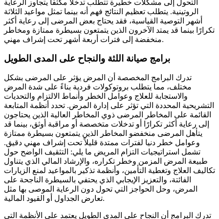
التحول إلى مشكلات خطيرة تتطلب تدخلاً مكثفًا يتجاوز الرعاية
الروتينية. يتطلب تعظيم النتائج فهم أنه بينما تمثل مواعيد الثلاثة
أشهر التوصية القياسية، فقد يحتاج بعض المرضى إلى رعاية أكثر
تكرارًا بينما قد يمتد الآخرون الذين يتمتعون بسيطرة ممتازة ومخاطر
منخفضة إلى فترات أربعة أشهر تحت إشراف مهني.
برامج صيانة اللثة والنجاح على المدى الطويل
تدرك البرامج المخصصة أن المرض يؤثر على المرضى بشكل
مختلف، مما يتطلب بروتوكولات فردية بناءً على شدة المرض
والاستجابة للعلاج وعوامل الخطر وأنماط الالتزام والتحديات
التشريحية المحددة التي تؤثر على إدارة المرض. تحدد أنظمة المتابعة
القائمة على المخاطر المرضى ذوي المخاطر العالية الذين يحتاجون
إلى رعاية أكثر تكرارًا أو تدخلات متخصصة أو مراقبة أوثق، بينما قد
يتأهل المرضى منخفضو المخاطر الذين يتمتعون بسيطرة ممتازة
وعوامل خطر دنيا لفترات ممتدة قليلاً تحت إشراف مهني دقيق.
تشمل استراتيجيات التزام المريض ما يلي: التثقيف الواضح حول
طبيعة المرض المزمن وخطر تكراره، والإرشاد المالي الذي يتناول
تكاليف العلاج وتغطية التأمين، وأنظمة تذكير بالمواعيد لمنع الزيارات
الفائتة، والتعزيز الإيجابي الذي يحتفي بالسيطرة الناجحة على
المرض، وحل الحواجز التي تحول دون الرعاية الموصى بها مثل
تعارض الجداول أو القيود المالية.
تدرك البرامج أن النجاح على المدى الطويل يعتمد على الأنظمة التي