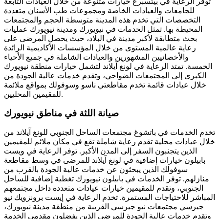
توفر الرعاية في بيتسبرغ خيارات متنوعة من خلال العيادات التابعة
للجامعات والعيادات الخاصة ومجموعات طب الأسنان متعددة
التخصصات التي تخدم هذه المدينة متوسطة الحجم والمجتمعات
المحيطة بها. تمثل الخدمات في نيويورك ومدينة نيويورك عمليات
بحث متطابقة لأكبر مدينة في البلاد، حيث يحصل المرضى على
رعاية عالمية المستوى من خلال المؤسسات الأكاديمية الرائدة
والأخصائيين المشهورين والعيادات الشاملة في جميع الأحياء
الخمسة. تمتد الرعاية في لونغ آيلاند لتشمل خيارات منطقة نيويورك
الكبرى إلى المجتمعات الضواحي، وتقدم خدمات عالية الجودة من
خلال عيادات قائمة تخدم مقاطعتي ناسو وسوفولك بمواقع ملائمة
للمقيمين المحليين.
صيانة اللثة في مناطق نيويورك
تخدم الخدمات في باتشوغ مجتمعات الساحل الجنوبي للونغ آيلاند من
خلال عيادات محلية تقدم رعاية شاملة تقع في مكان ملائم للمقيمين
الذين يتجنبون السفر إلى المدن الأكبر. توفر الرعاية في ويست
بابيلون خيارات إضافية في لونغ آيلاند للمرضى في وسط مقاطعة
سوفولك الذين يبحثون عن خدمات عالية الجودة بالقرب من
منازلهم. توفر الخدمات في بابيلون نيويورك تغطية إضافية للساحل
الجنوبي، وتقدم للمقيمين خيارات عيادات متعددة داخل مجتمعهم
المباشر للاحتياجات المستمرة. تخدم الرعاية في إيست برونزويك نيو
جيرسي مجتمعات نيو جيرسي القريبة من منطقة مدينة نيويورك،
وتقدم خدمات عالية الجودة للمرضى الذين يفضلون مقدمي الخدمة