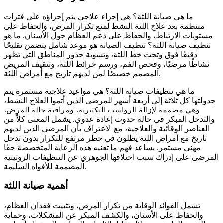
ما هي صيانة اللثة؟ هي إجراء علاجي يتم إجراؤه على فترات
منتظمة بعد علاج اللثة النشط لمنع تكرار المرض، والحفاظ على
مستويات الارتباط، والحفاظ على دعم العظام حول الأسنان. ما هو
تنظيف صيانة اللثة؟ تنظيف الصيانة هو موعد شامل يتضمن تقليحًا
دقيقًا فوق وتحت خط اللثة، وتسوية جذور المناطق التي تظهر
نشاطًا مرضيًا، وفحص الفم، ورسم خرائط اللثة، وتثقيف المريض
المصمم خصيصًا لمن لديهم تاريخ مع أمراض اللثة.
ما هي تنظيفات صيانة اللثة؟ هي مواعيد علاجية مستمرة يتم
جدولتها كل ثلاثة إلى أربعة أشهر للمرضى الذين أتموا العلاج النشط،
وهي مصممة لإزالة الرواسب البكتيرية، ومراقبة حالة المرض،
والتدخل المبكر في حالة حدوث إعادة عدوى. يشمل المعنى كلاً من
العناصر الوقائية والعلاجية، مع الاعتراف بأن المرضى الذين لديهم
تاريخ مع أمراض اللثة يظلون في خطر مرتفع للتكرار بدون تدخل
مهني مستمر. يساعد فهم ما تعنيه هذه الرعاية المتخصصة حقًا
المرضى على إدراك سبب اختلافها الجوهري عن التنظيفات الروتينية
المصممة للأفواه السليمة.
أهمية صيانة اللثة
تشمل الفوائد الوقاية من تكرار المرض، وتثبيت فقدان العظام،
والحفاظ على الأسنان، والكشف المبكر عن المشكلات، وحماية