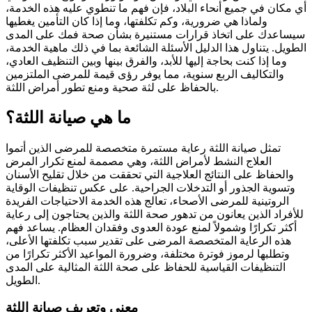
أي مكان في جميع أنحاء البلاد، فإن فهم ما تنطوي عليه هذه الخدمة،
ولماذا هي ضرورية، وكم تكلفتها، وما إذا كان التأمين يغطيها
سيساعدك على اتخاذ قرارات مستنيرة بشأن صحة فمك على المدى
الطويل. يتناول هذا الدليل الأسئلة الشائعة بما في ذلك ماهية الخدمة،
وما إذا كنت بحاجة إليها للأبد، والفرق بينها وبين التنظيف العادي،
والتكاليف الربع سنوية، مما يوفر رؤى قيمة للمرضى الملتزمين
بالحفاظ على لثة صحية ومنع تطور أمراض اللثة.
ما هي صيانة اللثة؟
تمثل صيانة اللثة رعاية مستمرة متخصصة للمرضى الذين أتموا
العلاج النشط لأمراض اللثة، وهي مصممة لمنع تكرار المرض
والحفاظ على النتائج العلاجية التي تحققت من خلال تقليح الأسنان
وتسوية الجذور أو التدخلات الجراحية. على عكس تنظيفات الوقاية
الروتينية للمرضى الأصحاء، تعالج هذه الخدمة الاحتياجات الفريدة
للأفراد الذين يعانون من تدهور صحة اللثة والذين يحتاجون إلى رعاية
أكثر تكرارًا وشمولاً لمنع عودة العدوى وفقدان العظام. يساعد فهم
هذه الرعاية المتخصصة المرضى على تقدير سبب تكلفتها الأعلى،
وتطلبها لرموز فوترة مختلفة، وضرورة المواعيد الأكثر تكرارًا من
التنظيفات القياسية للحفاظ على صحة اللثة المثالية على المدى
الطويل.
معنى وتعريف صيانة اللثة