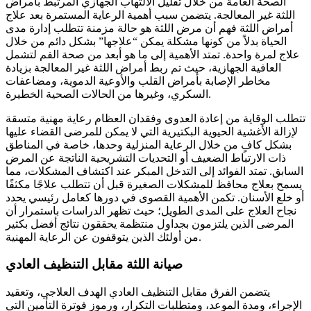
الصحة العامة من خلال تقليل الالتهاب الجهازي المرتبط بأمراض
اللثة غير المعالجة. يتضمن سبب أهمية الرعاية المستمرة بعد علاج
أمراض اللثة فهم أن مرض اللثة هو حالة مزمنة تتطلب إدارة مدى
الحياة بدلاً من كونها مشكلة يمكن “علاجها” بشكل دائم من خلال
علاج لمرة واحدة. تمتد الأهمية إلى ما هو أبعد من صحة الفم لتشمل
العافية الجهازية، حيث تم ربط أمراض اللثة غير المعالجة بزيادة
مخاطر الإصابة بأمراض القلب والأوعية الدموية، ومضاعفات
السكري، وغيرها من الحالات الصحية الخطيرة.
تتطلب الوقاية من إعادة العدوى وفقدان العظام رعاية مهنية متسقة
لإزالة الأغشية الحيوية البكتيرية التي لا يمكن للمرضى القضاء عليها
بشكل كافٍ من خلال الرعاية المنزلية وحدها، خاصة في المناطق
ذات الارتباط الضعيف أو التحديات التشريحية الناتجة عن المرض
السابق. تمتد الفوائد إلى التدخل المبكر عند اكتشاف المشكلات، مما
يسمح بعلاج محافظ للمشكلات الصغيرة قبل أن تتطلب علاجًا مكثفًا
أو خلع الأسنان. تكمن الأهمية القصوى في دورها كعامل رئيسي يحدد
نجاح العلاج على المدى الطويل؛ حيث تظهر الدراسات باستمرار أن
المرضى الذين يلتزمون بجداول منتظمة يحققون نتائج أفضل بكثير
من أولئك الذين يتوقفون عن الرعاية المهنية.
صيانة اللثة مقابل التنظيف العادي
يتضمن الفرق مقابل التنظيف العادي الهدف العلاجي، وتعقيد
الإجراء، ومدة الموعد، ومتطلبات التكرار، ورموز فوترة التأمين التي