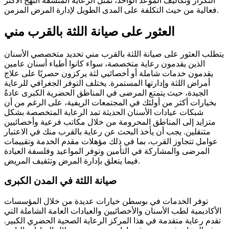
التكرار وتكاليف الموعد الواحد، تمثل الرعاية المتسقة النهج الأكثر
فعالية من حيث التكلفة على المدى الطويل لإدارة المرض المزمن.
العثور على صيانة اللثة بالقرب مني
يتطلب العثور على صيانة اللثة بالقرب مني تحديد متخصصي الأسنان
الذين يقدمون رعاية متخصصة، سواء كانوا أطباء أسنان عامين
يقدمون خدمات شاملة أو أخصائيي لثة يركزون حصريًا على علاج
أمراض اللثة وإدارتها المستمرة. يختلف التوفر الجغرافي للرعاية
الجيدة، حيث يتمتع المرضى في المناطق الحضرية الكبرى عادةً
بخيارات أكثر من أولئك في المجتمعات الريفية، على الرغم من أن
شبكات عيادات الأسنان الحديثة تمد الرعاية المتخصصة بشكل
متزايد إلى المناطق المحرومة من خلال مكاتب فرعية وأخصائيين
متنقلين. يجب أن يأخذ البحث عن رعاية بالقرب منك في الاعتبار
عوامل تتجاوز القرب، بما في ذلك مؤهلات مقدم الخدمة وتقييمات
المرضى والمشاركة في التأمين وتوفر المواعيد وفلسفة العيادة
فيما يتعلق بإدارة المرض وتثقيف المريض.
صيانة اللثة في المدن الكبرى
توفر الخدمات في بوسطن خيارات عديدة من خلال المؤسسات
الأكاديمية لطب الأسنان والأخصائيين والعيادات العامة الشاملة التي
تقدم رعاية متقدمة في هذا المركز الرعاية الصحية الحضري الكبير.