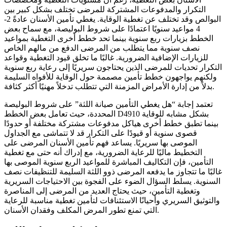
التكرار والمدفوعات المشتركة للمرضى تختلف بشكل كبير بين
البوالص وقد تختلف عن تغطية الوقاية. يغطي تأمين الأسنان عادةً 2-
4 مواعيد سنويًا اعتمادًا على شروط البوليصة، مع سماح بعض
الخطط بزيارات ربع سنوية بينما تحد خطط أخرى التغطية بمواعيد
نصف سنوية مما يتطلب من المرضى الدفع من مالهم الخاص
للزيارات الإضافية الضرورية. غالبًا ما تخلق قيود التغطية وقواعد
التكرار تحديات للمرضى الذين يحتاجون سريريًا إلى رعاية ربع سنوية
ولكنهم يواجهون خطط تأمين مصممة حول الوقاية للأفواه السليمة
بدلاً من إدارة الأمراض المزمنة التي تتطلب تدخلاً مهنيًا أكثر كثافة.
تعتمد إجابة “هل يغطي التأمين صيانة اللثة” على شروط البوليصة
المحددة، حيث تعامل بعض الخطط D4910 بشكل مشابه للوقاية
بينما تطبق خطط أخرى هياكل مدفوعات مشتركة مختلفة أو حدودًا
قصوى سنوية أو قيودًا على التكرار قد لا تتماشى مع الجداول
الموصى بها سريريًا. يساعد فهم تأمين الأسنان المرضى على
التخطيط ماليًا للرعاية الضرورية، مع إدراك أنه حتى مع تغطية
التأمين، فإن التكاليف المباشرة للمواعيد الربع سنوية الموصى بها
غالبًا ما تتجاوز ما يدفعه المرضى ذوو اللثة السليمة للتنظيفات نصف
السنوية. يسلط السؤال الضوء على الفجوة بين الاحتياجات السريرية
وتغطية التأمين، حيث يحتاج العديد من المرضى إلى المناصرة
والتوثيق السريري وأحيانًا الاستئنافات لتأمين تغطية مناسبة للرعاية
التي تمنع تطور المرض المكلف وفقدان الأسنان.