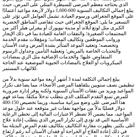
الذي يحتاجه معظم المرضى للسيطرة المثلى على المرض، حيث
يبلغ إجمالي التكاليف السنوية 600-1,600 دولار لأربعة مواعيد اعتمادًا
على الموقع الجغرافي ورسوم العيادة. تشمل العوامل التي تؤثر على
التسعير ما يلي: الموقع الجغرافي حيث تتقاضى المناطق الحضرية
الكبرى مثل لونغ آيلاند أو مدينة نيويورك أو بيفرلي هيلز أكثر من
المجتمعات الصغيرة؛ والنفقات العامة للعيادة بما في ذلك الإيجار
ورواتب الموظفين وتكاليف المعدات؛ ومؤهلات مقدم الخدمة
وتخصصه؛ وتعقيد الموعد المتأثر بشدة المرض وعدد الأسنان
والتحديات الخاصة بالمريض؛ وتغطية التأمين وجداول الرسوم
المتفاوض عليها؛ والخدمات الإضافية مثل الري بمضادات
الميكروبات أو العلاج بالمضادات الحيوية الموضعية عند الحاجة
للالتهاب المستمر.
يبلغ إجمالي التكلفة لمدة 3 أشهر أربعة مواعيد سنوية بدلاً من
تنظيفين نصف سنويين يتلقاهما المرضى الأصحاء، مما يضاعف تكرار
المواعيد ويزيد من نفقات الأسنان السنوية ولكنه يوفر إدارة ضرورية
للمرض تمنع التقدم المكلف الذي يتطلب تدخلاً مكثفًا. يساعد فهم
هذا المرضى على وضع ميزانية مناسبة، وربما تخصيص 150-400
دولار فصليًا بدلاً من مواجهة نفقات غير متوقعة عند حلول موعد
المواعيد، مما يضمن ألا تضطر الاعتبارات المالية إلى تخطي الرعاية
الأساسية التي قد تؤدي إلى تكرار المرض الذي يتطلب إعادة علاج
أغلى بكثير. يظهرت مقارنة التكاليف بتكاليف تقدم المرض البديلة بما
في ذلك إعادة العلاج أو الجراحة أو فقدان الأسنان أنه رغم ارتفاع