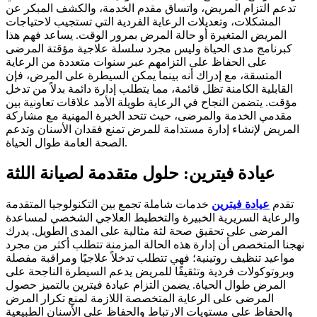
تدعم التزام المريض، واتساق مقدم الخدمة، والكشف المبكر عن
المشكلات، وتعديلات الرعاية الفردية التي تستجيب لاحتياجات
المريض المتغيرة أو حالة المرض بمرور الوقت. يساعد فهم هذا
كبرنامج مدى الحياة وليس مجرد سلسلة علاجية مؤقتة المرضى
على الحفاظ على التزامهم عبر سنوات متعددة من الرعاية
المتسقة، مع إدراك أنه بينما يمكن السيطرة على المرض، فإن
القابلية الكامنة تظل قائمة، مما يتطلب إدارة دائمة بدلاً من تدخل
مؤقت. يتضمن النجاح في الرعاية طويلة الأمد علاقات تعاونية بين
مقدمي الخدمة والمرضى، حيث تتحد الخبرة المهنية مع مشاركة
المريض لإنشاء إدارة مستدامة للمرض تمنع فقدان الأسنان وتدعم
الصحة العامة طوال الحياة.
عيادة فيترين: حلول متقدمة لصيانة اللثة
تقدم
عيادة فيترين
خدمات شاملة تجمع بين التكنولوجيا المتقدمة
والرعاية السريرية الخبيرة والتخطيط العلاجي الشخصي لمساعدة
المرضى على تحقيق صحة لثة مثالية على المدى الطويل. يدرك
نهجنا المتخصص أن إدارة هذه الحالة المزمنة تتطلب أكثر من مجرد
مواعيد تنظيف روتينية؛ فهي تتطلب تدخلاً علاجيًا ومراقبة مفصلة
وبروتوكولات فردية وتثقيفًا للمريض يدعم السيطرة الناجحة على
المرض طوال الحياة. يضمن التزام عيادة فيترين بالتميز حصول
المرضى على الرعاية المتخصصة اللازمة لمنع تكرار المرض
والحفاظ على مستويات الارتباط والحفاظ على الأسنان الطبيعية