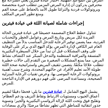
المرض بين المواعيد المهنية. اختيار عيادة فيترين يعني الشراكة مع
محترفين يدركون أن إدارة المرض المزمن تتطلب خبرة متخصصة
وبروتوكولات فردية والتزامًا طويل الأمد بالحفاظ على صحة الفم
ومنع تطور المرض المكلف.
إجراءات شاملة لصيانة اللثة في عيادة فيترين
تتناول خطط العلاج المصممة خصيصًا في عيادة فيترين الحالة
الفريدة لكل مريض وتاريخ المرض وعوامل الخطر والتحديات
الفردية، مما يضمن توفير الرعاية للتدخل المناسب بدلاً من التنظيف
العام غير الكافي لإدارة المرض. يؤكد النهج الذي يركز على الوقاية
على وقف المشكلات قبل أن تبدأ من خلال السيطرة البكتيرية
المتسقة والمراقبة المنتظمة والتدخل المبكر عند اكتشاف نشاط
المرض، مما يمنع المشكلات الصغيرة من التقدم إلى حالات خطيرة
تتطلب علاجًا مكثفًا. يتضمن تثقيف المريض واستراتيجية صحة اللثة
طويلة الأمد تعليم الأفراد عن حالتهم المحددة، وشرح سبب أهمية
بروتوكولات الرعاية الموصى بها، وعرض تقنيات الرعاية المنزلية
الصحيحة، ومساعدة المرضى على فهم دورهم في الإدارة الناجحة
للمرض.
يشمل النهج الشامل لـ
عيادة فيترين
ما يلي: فحصًا دقيقًا لتقييم
أعماق الجيوب ومستويات الارتباط ونقاط النزيف ودعم العظام؛
وتقليح فوق وتحت اللثة لإزالة الرواسب البكتيرية والجير؛ وتسوية
جذور انتقائية للمناطق التي تظهر نشاطًا مرضيًا؛ والري بمضادات