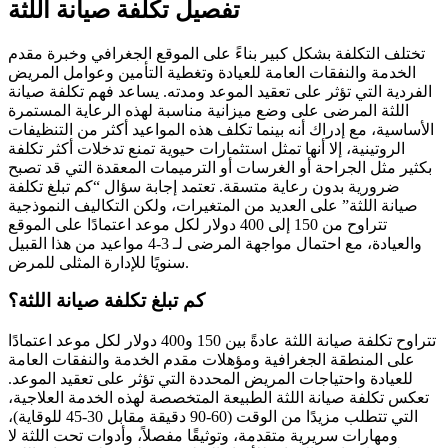
تفصيل تكلفة صيانة اللثة
تختلف التكلفة بشكل كبير بناءً على الموقع الجغرافي وخبرة مقدم
الخدمة والنفقات العامة للعيادة وتغطية التأمين وعوامل المريض
الفردية التي تؤثر على تعقيد الموعد ومدته. يساعد فهم تكلفة صيانة
اللثة المرضى على وضع ميزانية مناسبة لهذه الرعاية المستمرة
الأساسية، مع إدراك أنه بينما تكلف هذه المواعيد أكثر من التنظيفات
الروتينية، إلا أنها تمثل استثمارات حيوية تمنع تدخلات أكثر تكلفة
بكثير مثل الجراحة أو الغرسات أو الترميمات المعقدة التي قد تصبح
ضرورية بدون رعاية متسقة. تعتمد إجابة سؤال “كم تبلغ تكلفة
صيانة اللثة” على العديد من المتغيرات، ولكن التكاليف النموذجية
تتراوح من 150 إلى 400 دولار لكل موعد اعتمادًا على الموقع
والعيادة، مع احتمال مواجهة المرضى لـ 3-4 مواعيد من هذا القبيل
سنويًا للإدارة المثلى للمرض.
كم تبلغ تكلفة صيانة اللثة؟
تتراوح تكلفة صيانة اللثة عادةً بين 150 و400 دولار لكل موعد اعتمادًا
على المنطقة الجغرافية ومؤهلات مقدم الخدمة والنفقات العامة
للعيادة واحتياجات المريض المحددة التي تؤثر على تعقيد الموعد.
تعكس تكلفة صيانة اللثة الطبيعة المتخصصة لهذه الخدمة العلاجية،
التي تتطلب مزيدًا من الوقت (60-90 دقيقة مقابل 30-45 للوقاية)،
ومهارات سريرية متقدمة، وتوثيقًا مفصلاً، وأدوات تحت اللثة لا