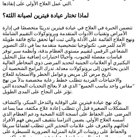
التي عمل العلاج الأولي على إنقاذها.
لماذا تختار عيادة فيترين لصيانة اللثة؟
تتضمن الخبرة في العلاج في عيادة فيترين تدريبًا متخصصًا في إدارة
الأمراض وتقنيات الأدوات المتقدمة وبروتوكولات التقييم الشاملة
ونهج العلاج القائمة على الأدلة والتي ثبت أنها تحقق نتائج فائقة طويلة
الأمد للمرضى. تكنولوجيا تشخيصية متقدمة بما في ذلك التصوير
الشعاعي الرقمي لتقييم مستوى العظام بدقة، وأنظمة سبر توفر
قياسات مفصلة للجيوب، وأحيانًا اختبارات إضافية مثل التحليل
البكتيري أو العلامات الجينية لتحديد المرضى ذوي المخاطر العالية
الذين يحتاجون إلى بروتوكولات معدلة. تدرك البرامج الشخصية أن
تاريخ مرض كل مريض وعوامل الخطر والاستجابة للعلاج
والاحتياجات الفردية تتطلب خطط رعاية مخصصة بدلاً من نهج
“مقاس واحد يناسب الجميع” الذي قد لا يعالج التحديات المحددة التي
تؤثر على النجاح على المدى الطويل.
يؤكد نهج عيادة فيترين على الوقاية والتدخل المبكر، واكتشاف
المشكلات الصغيرة قبل أن تتطلب إعادة علاج مكثفة، مما يساعد
المرضى على الحفاظ على أنسجة اللثة الصحية ودعم العظام الذي
أسسه العلاج الأولي. يضمن التزامنا بتثقيف المريض فهم الأفراد
لحالتهم والتعرف على علامات التحذير التي تتطلب اهتمامًا سريعًا
والحفاظ على روتينات الرعاية المنزلية الضرورية للسيطرة على