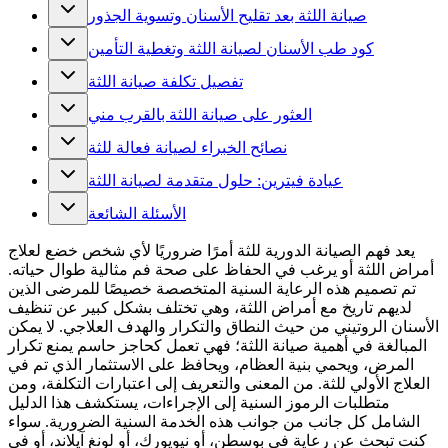
صيانة اللثة بعد تقليح الأسنان وتسوية الجذور
كود طب الأسنان لصيانة اللثة وتغطية التأمين
تفصيل تكلفة صيانة اللثة
العثور على صيانة اللثة بالقرب مني
نصائح الخبراء لصيانة فعالة للثة
عيادة فيترين: حلول متقدمة لصيانة اللثة
الأسئلة الشائعة
يعد فهم الصيانة الدورية للثة أمرًا ضروريًا لأي شخص خضع لعلاج
أمراض اللثة أو يرغب في الحفاظ على صحة فم مثالية طوال حياته.
تم تصميم هذه الرعاية السنية المتخصصة خصيصًا للمرضى الذين
لديهم تاريخ مع أمراض اللثة، وهي تختلف بشكل كبير عن تنظيف
الأسنان الروتيني من حيث النطاق والتكرار والهدف العلاجي. لا يمكن
المبالغة في أهمية صيانة اللثة؛ فهي تعمل كحاجز حاسم يمنع تكرار
المرض، ويحمي بنية العظام، ويحافظ على الاستثمار الذي تم في
العلاج الأولي للثة. من المعنى والتعريف إلى اعتبارات التكلفة، ومن
متطلبات الرموز السنية إلى الإجراءات، يستكشف هذا الدليل
الشامل كل جانب من جوانب هذه الخدمة السنية الضرورية. سواء
كنت تبحث عن رعاية في بوسطن، أو نيويورك، أو لونغ آيلاند، أو في