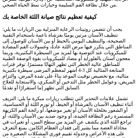
من خلال نظافة الفم السليمة وخيارات نمط الحياة الصحي.
كيفية تعظيم نتائج صيانة اللثة الخاصة بك
يجب أن تتضمن روتينات الرعاية المنزلية بين الزيارات ما يلي:
تنظيف الأسنان مرتين يوميًا بفرشاة ناعمة باستخدام التقنية
الصحيحة، والتنظيف اليومي بالخيط أو بين الأسنان للوصول إلى
المناطق التي يتكرر فيها مرض اللثة عادةً، وغسولات الفم المضادة
للميكروبات عند التوصية بها لمزيد من السيطرة البكتيرية، وربما
معجون أسنان بالفلورايد أو مضاد للميكروبات بقوة الوصفة الطبية
للمناطق عالية الخطر التي تظهر التهابًا مستمرًا. توفر فترات
المتابعة المثالية كل 3-4 أشهر لمعظم المرضى سيطرة بكتيرية
مثالية، مع تخصيص توقيت الموعد بناءً على شدة المرض، والتزام
المريض، وعوامل الخطر مثل التدخين أو السكري، والاستجابة للعلاج
السابق التي تظهر إما استقرارًا أو تقدمًا.
تشمل علامات التحذير التي تتطلب زيارات مبكرة ما يلي: النزيف
أثناء تنظيف الأسنان بالفرشاة أو الخيط، أو تورم اللثة أو الحساسية،
أو الشعور بخلخلة الأسنان أو تغير موضعها، أو رائحة الفم الكريهة
المستمرة رغم النظافة الجيدة، أو وجود صديد بين الأسنان واللثة، أو
تراجع اللثة الذي يكشف عن المزيد من سطح السن، أو تغيرات في
محاذاة العضة مما يشير إلى فقدان العظام الكامن. يمنع التعرف
على هذه الأعراض وجدولة تقييم فوري المشكلات الصغيرة من