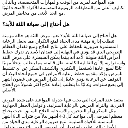
هذه المواعيد لمزيد من الوقت والمهارات المتخصصة، وبالتالي
تكاليف أعلى من التنظيفات الروتينية المصممة للأفراد الأصحاء لثويًا
مع الحد الأدنى من مخاطر المرض.
هل أحتاج إلى صيانة اللثة للأبد؟
هل أحتاج إلى صيانة اللثة للأبد؟ نعم، مرض اللثة هو حالة مزمنة
تتطلب إدارة مهنية مدى الحياة لمنع التكرار، مما يجعل الرعاية
المستمرة ضرورية للحفاظ على نتائج العلاج ومنع فقدان العظام
التدريجي الذي قد يؤدي في النهاية إلى فقدان الأسنان. تدرك خطط
أمراض اللثة طويلة الأمد أنه بينما يمكن السيطرة على مرض اللثة
واستقراره، إلا أن القابلية الكامنة تظل قائمة، مما يتطلب تدخلاً مهنيًا
ثابتًا لمنع إعادة الاستعمار البكتيري والكشف المبكر عن أي تنشيط
للمرض. يؤكد مقدمو خطط رعاية الأمراض في جميع أنحاء البلاد أن
التوقف عن الرعاية يؤدي عادةً إلى تكرار المرض في غضون أشهر
إلى بضع سنوات، وغالبًا ما يتطلب إعادة علاج أكثر شمولاً من العلاج
الأصلي.
يعتمد عدد المرات التي يجب فيها جدولة المواعيد على شدة المرض
الفردية، والتزام المريض بالرعاية المنزلية، وعوامل الخطر الجهازية
مثل السكري أو التدخين، والاستجابة للعلاج السابق، حيث يحتاج
معظم المرضى إلى مواعيد كل 3-4 أشهر بدلاً من فترات الـ 6 أشهر
المناسبة للأفواه السليمة. تنبع ضرورة الرعاية مدى الحياة من
الأبحاث التي تظهر باستمرار أن المرضى الذين يلتزمون بجداول