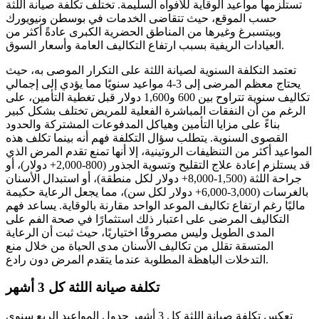
تستلزمها مواعيد الوقاية للأفواه السليمة. تختلف تكلفة صيانة اللثة
حسب الموقع، حيث تتقاضى الخدمات في بوسطن ونيويورك
وبيتسبرغ وغيرها من المناطق الحضرية الكبرى عادةً أكثر من
العيادات الريفية بسبب ارتفاع التكاليف العامة وأسعار السوق.
تعتمد التكلفة السنوية لصيانة اللثة على التكرار الموصى به، حيث
يحتاج معظم المرضى إلى 3-4 مواعيد سنويًا مما يؤدي إلى إجمالي
تكاليف سنوية تتراوح بين 600 و1,600 دولار قبل تغطية التأمين، على
الرغم من أن النفقات المباشرة الفعلية للمريض تختلف بشكل كبير
بناءً على مزايا التأمين وهياكل المدفوعات المشتركة والحدود
القصوى السنوية. يتطلب سؤال التكلفة فهم أنه بينما تكلف هذه
المواعيد أكثر من التنظيفات الروتينية، إلا أنها تمنع تقدم المرض الذي
قد يستلزم إعادة علاج التقليح وتسوية الجذور (800-2,000+ دولار)، أو
جراحة اللثة (1,500-8,000+ دولار لكل منطقة)، أو استبدال الأسنان
بالغرسات (3,000-6,000+ دولار لكل سن)، مما يجعل الرعاية حكيمة
ماليًا رغم ارتفاع تكاليف الموعد الواحد مقارنة بالوقاية. يساعد فهم
التكاليف المرضى على اعتبار ذلك استثمارًا في صحة الفم على
المدى الطويل وليس مصروفًا اختياريًا، حيث ثبت أن الرعاية
المتسقة تقلل من تكاليف الأسنان مدى الحياة من خلال منع
التدخلات الباهظة المطلوبة عندما يتقدم المرض دون رادع.
تكلفة صيانة اللثة كل 3 أشهر
تعكس تكلفة صيانة اللثة كل 3 أشهر جدول المواعيد الربع سنوي