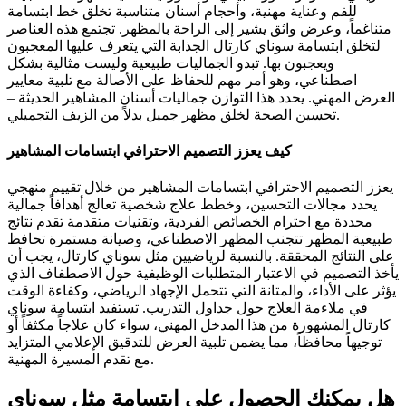
للفم وعناية مهنية، وأحجام أسنان متناسبة تخلق خط ابتسامة
متناغماً، وعرض واثق يشير إلى الراحة بالمظهر. تجتمع هذه العناصر
لتخلق ابتسامة سوناي كارتال الجذابة التي يتعرف عليها المعجبون
ويعجبون بها. تبدو الجماليات طبيعية وليست مثالية بشكل
اصطناعي، وهو أمر مهم للحفاظ على الأصالة مع تلبية معايير
العرض المهني. يحدد هذا التوازن جماليات أسنان المشاهير الحديثة –
تحسين الصحة لخلق مظهر جميل بدلاً من الزيف التجميلي.
كيف يعزز التصميم الاحترافي ابتسامات المشاهير
يعزز التصميم الاحترافي ابتسامات المشاهير من خلال تقييم منهجي
يحدد مجالات التحسين، وخطط علاج شخصية تعالج أهدافاً جمالية
محددة مع احترام الخصائص الفردية، وتقنيات متقدمة تقدم نتائج
طبيعية المظهر تتجنب المظهر الاصطناعي، وصيانة مستمرة تحافظ
على النتائج المحققة. بالنسبة لرياضيين مثل سوناي كارتال، يجب أن
يأخذ التصميم في الاعتبار المتطلبات الوظيفية حول الاصطفاف الذي
يؤثر على الأداء، والمتانة التي تتحمل الإجهاد الرياضي، وكفاءة الوقت
في ملاءمة العلاج حول جداول التدريب. تستفيد ابتسامة سوناي
كارتال المشهورة من هذا المدخل المهني، سواء كان علاجاً مكثفاً أو
توجيهاً محافظاً، مما يضمن تلبية العرض للتدقيق الإعلامي المتزايد
مع تقدم المسيرة المهنية.
هل يمكنك الحصول على ابتسامة مثل سوناي