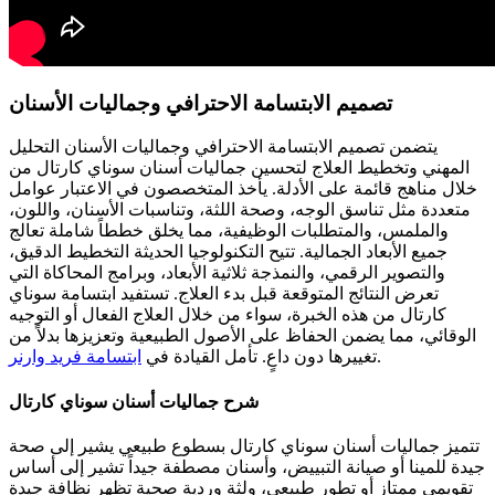
تصميم الابتسامة الاحترافي وجماليات الأسنان
يتضمن تصميم الابتسامة الاحترافي وجماليات الأسنان التحليل
المهني وتخطيط العلاج لتحسين جماليات أسنان سوناي كارتال من
خلال مناهج قائمة على الأدلة. يأخذ المتخصصون في الاعتبار عوامل
متعددة مثل تناسق الوجه، وصحة اللثة، وتناسبات الأسنان، واللون،
والملمس، والمتطلبات الوظيفية، مما يخلق خططاً شاملة تعالج
جميع الأبعاد الجمالية. تتيح التكنولوجيا الحديثة التخطيط الدقيق،
والتصوير الرقمي، والنمذجة ثلاثية الأبعاد، وبرامج المحاكاة التي
تعرض النتائج المتوقعة قبل بدء العلاج. تستفيد ابتسامة سوناي
كارتال من هذه الخبرة، سواء من خلال العلاج الفعال أو التوجيه
الوقائي، مما يضمن الحفاظ على الأصول الطبيعية وتعزيزها بدلاً من
.
تغييرها دون داعٍ.
تأمل القيادة في
ابتسامة فريد وارنر
شرح جماليات أسنان سوناي كارتال
تتميز جماليات أسنان سوناي كارتال بسطوع طبيعي يشير إلى صحة
جيدة للمينا أو صيانة التبييض، وأسنان مصطفة جيداً تشير إلى أساس
تقويمي ممتاز أو تطور طبيعي، ولثة وردية صحية تظهر نظافة جيدة