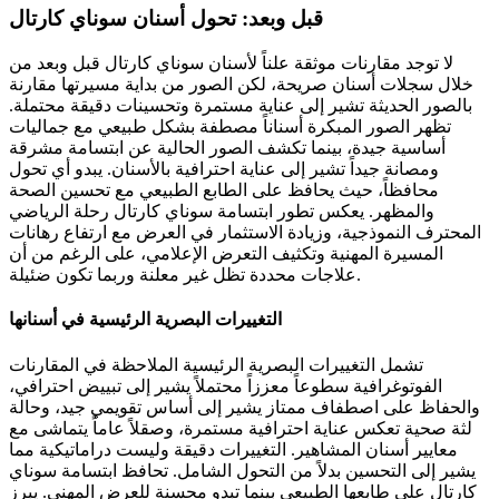
قبل وبعد: تحول أسنان سوناي كارتال
لا توجد مقارنات موثقة علناً لأسنان سوناي كارتال قبل وبعد من
خلال سجلات أسنان صريحة، لكن الصور من بداية مسيرتها مقارنة
بالصور الحديثة تشير إلى عناية مستمرة وتحسينات دقيقة محتملة.
تظهر الصور المبكرة أسناناً مصطفة بشكل طبيعي مع جماليات
أساسية جيدة، بينما تكشف الصور الحالية عن ابتسامة مشرقة
ومصانة جيداً تشير إلى عناية احترافية بالأسنان. يبدو أي تحول
محافظاً، حيث يحافظ على الطابع الطبيعي مع تحسين الصحة
والمظهر. يعكس تطور ابتسامة سوناي كارتال رحلة الرياضي
المحترف النموذجية، وزيادة الاستثمار في العرض مع ارتفاع رهانات
المسيرة المهنية وتكثيف التعرض الإعلامي، على الرغم من أن
علاجات محددة تظل غير معلنة وربما تكون ضئيلة.
التغييرات البصرية الرئيسية في أسنانها
تشمل التغييرات البصرية الرئيسية الملاحظة في المقارنات
الفوتوغرافية سطوعاً معززاً محتملاً يشير إلى تبييض احترافي،
والحفاظ على اصطفاف ممتاز يشير إلى أساس تقويمي جيد، وحالة
لثة صحية تعكس عناية احترافية مستمرة، وصقلاً عاماً يتماشى مع
معايير أسنان المشاهير. التغييرات دقيقة وليست دراماتيكية مما
يشير إلى التحسين بدلاً من التحول الشامل. تحافظ ابتسامة سوناي
كارتال على طابعها الطبيعي بينما تبدو محسنة للعرض المهني. يبرز