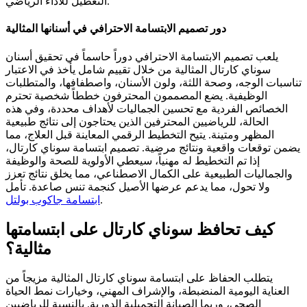
التعطيل للأداء الرياضي.
دور تصميم الابتسامة الاحترافي في أسنانها المثالية
يلعب تصميم الابتسامة الاحترافي دوراً حاسماً في تحقيق أسنان
سوناي كارتال المثالية من خلال تقييم شامل يأخذ في الاعتبار
تناسبات الوجه، وصحة اللثة، ولون الأسنان، واصطفافها، والمتطلبات
الوظيفية. يضع المصممون المحترفون خططاً شخصية تحترم
الخصائص الفردية مع تحسين الجماليات لأهداف محددة، وفي هذه
الحالة، للرياضيين المحترفين الذين يحتاجون إلى نتائج طبيعية
المظهر ومتينة. يتيح التخطيط الرقمي المعاينة قبل العلاج، مما
يضمن توقعات واقعية ونتائج مرضية. تصميم ابتسامة سوناي كارتال،
إذا تم التخطيط له مهنياً، سيعطي الأولوية للصحة والوظيفة
والجماليات الطبيعية على الكمال الاصطناعي، مما يخلق نتائج تعزز
ولا تحول، مما يدعم عرضها الأصيل كنجمة تنس صاعدة.
تأمل
.
ابتسامة جاكوب بولتل
كيف تحافظ سوناي كارتال على ابتسامتها
مثالية؟
يتطلب الحفاظ على ابتسامة سوناي كارتال المثالية مزيجاً من
العناية اليومية المنضبطة، والإشراف المهني، وخيارات نمط الحياة
الصحي، وربما الصيانة التجميلية الدورية. بالنسبة للرياضيين