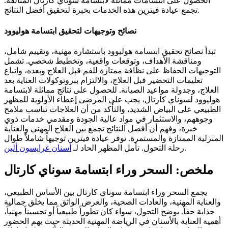
الحصول على ابتسامات مماثلة لابتسامة سوناي كارتال المتألقة.
تجمع عيادة فيترين هذه الخدمات بخبرة لتحقيق أفضل النتائج.
نصائح وتوجيهات لتحقيق ابتسامة هوليوود
تبدأ نصائح تحقيق ابتسامة هوليوود باستشارة مهنية، وتقييم شامل،
ومناقشة الأهداف، وتوقعات واقعية، وتخطيط شخصي. تشمل
التوجيهات الحفاظ على نظافة ممتازة للفم قبل العلاج وبعده، واتباع
تعليمات التحضير قبل العلاج، والالتزام ببروتوكولات العناية بعد
العلاج، وجدولة مواعيد الصيانة. للحصول على نتائج مماثلة لابتسامة
هوليوود لسوناي كارتال، يجب على المرضى إعطاء الأولوية للمظهر
الطبيعي على البياض الشديد، والتأكد من أن العلاجات تناسب ملامح
وجوههم، والاستثمار في مواد عالية الجودة ومقدمي خدمات ذوي
خبرة، وفهم أن أفضل النتائج تجمع بين العلاج المهني والعناية
المنزلية الممتازة والمستمرة. توفر عيادة فيترين توجيهاً شاملاً طوال
.
رحلة التحول.
تأمل المظهر الحاد لـ
أسنان غرايسون ألين
ملخص: السحر وراء ابتسامة سوناي كارتال
يجمع السحر وراء ابتسامة سوناي كارتال بين الأساس الطبيعي،
والعناية المهنية، والعادات الصحية، والعرض الواثق مما يخلق جمالية
جذابة حقاً. يوضح التحول، سواء كان تطوراً طبيعياً أو تحسيناً مهنياً،
أهمية العناية بالأسنان في الرياضة المهنية الحديثة حيث يهم الحضور