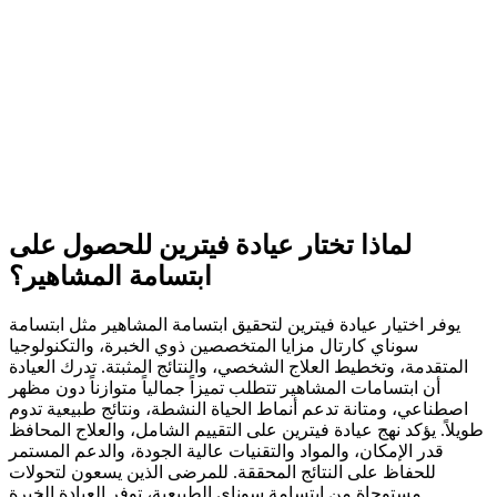
لماذا تختار عيادة فيترين للحصول على
ابتسامة المشاهير؟
يوفر اختيار عيادة فيترين لتحقيق ابتسامة المشاهير مثل ابتسامة
سوناي كارتال مزايا المتخصصين ذوي الخبرة، والتكنولوجيا
المتقدمة، وتخطيط العلاج الشخصي، والنتائج المثبتة. تدرك العيادة
أن ابتسامات المشاهير تتطلب تميزاً جمالياً متوازناً دون مظهر
اصطناعي، ومتانة تدعم أنماط الحياة النشطة، ونتائج طبيعية تدوم
طويلاً. يؤكد نهج عيادة فيترين على التقييم الشامل، والعلاج المحافظ
قدر الإمكان، والمواد والتقنيات عالية الجودة، والدعم المستمر
للحفاظ على النتائج المحققة. للمرضى الذين يسعون لتحولات
مستوحاة من ابتسامة سوناي الطبيعية، توفر العيادة الخبرة