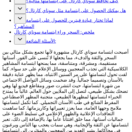
كيف تحافظ سوناي كارتال على ابتسامتها مثالية؟
هل يمكنك الحصول على ابتسامة مثل سوناي كارتال؟
لماذا تختار عيادة فيترين للحصول على ابتسامة
المشاهير؟
ملخص: السحر وراء ابتسامة سوناي كارتال
الأسئلة الشائعة:
أصبحت ابتسامة سوناي كارتال مشهورة لأنها تجمع بشكل مثالي بين
السحر والثقة والدفء، مما يجعلها لا تُنسى على الفور. أسنانها
مستقيمة، ومشرقة، ومتناسقة، مما يمنحها ابتسامة المشاهير
الكلاسيكية التي تجذب المعجبين ووسائل الإعلام على حد سواء. كما
لفت تحول ابتسامتها على مر السنين الانتباه، مما يظهر عناية دقيقة
بالأسنان وتصميماً جمالياً. وقد ضخمت وسائل التواصل الاجتماعي
من شهرة ابتسامتها، حيث انتشرت صور ومقاطع فيديو لها وهي
تضحك بشكل طبيعي، لتصل إلى الملايين حول العالم. غالباً ما يمتدح
الخبراء ابتسامتها لمظهرها الطبيعي، متجنبة المظهر الاصطناعي
المفرط الشائع في طب الأسنان التجميلي. كما تكمل ابتسامتها
ملامح وجهها العامة، مما يعزز تعبيراتها وكاريزماتها. كما ساهمت
التعاقدات الإعلانية والظهور الإعلامي في تسليط الضوء على
جماليات أسنانها، مما خلق افتتاناً عاماً بها. بالإضافة إلى ذلك، تعبر
ابتسامتها عن الثقة والإيجابية، وهي سمات يعجب بها الناس ويرغبون
في محاكاتها. يشير العديد من المعجبين والمؤثرين إلى ابتسامتها