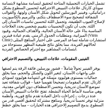
تشمل الخيارات التجميلية المتاحة لتحقيق ابتسامة مشابهة لابتسامة
سوناي كارتال علاجات التبييض الاحترافية لتحسين السطوع بشكل
دراماتيكي، وفينير البورسلين لتحويل شكل الأسنان ولونها، والقوالب
الشفافة لتصحيح سوء الاصطفاف بتكتم، والترميم بالكامبوزيت
لإصلاح العيوب الطفيفة، وتجميل اللثة لتحسين تناسبات الأسنان إلى
اللثة. يجب أن تكون التحسينات بتقييم شخصي يحدد العلاجات
المناسبة بناءً على حالة الأسنان الحالية، والأهداف الجمالية، وقيود
الميزانية، ومتطلبات الجدول الزمني. يقدم عيادة فيترين (Vitrin
Clinic) استشارات شاملة تساعد المرضى على اختيار المناهج المثلى
لحالاتهم الفريدة، مما يخلق نتائج طبيعية المظهر مستوحاة من
ابتسامات المشاهير مع احترام الخصائص الفردية.
الفينير، المقومات، علاجات التبييض، والتصميم الاحترافي
يوفر الفينير تحولاً شاملاً – قشور بورسلين فائقة الرقة يتم لصقها
على واجهات الأسنان، لتغير اللون والشكل والحجم، مما يخلق
جماليات بمستوى هوليوود متمثلة في ابتسامة هوليوود لسوناي
كارتال. تقدم المقومات تصحيحاً تقويمياً خفياً – قوالب شفافة تعيد
تموضع الأسنان تدريجياً، وتحسن الاصطفاف دون أقواس معدنية،
وهي مناسبة لأنماط الحياة النشطة. تفتح علاجات التبييض الأسنان
عدة درجات – إجراءات داخل العيادة تقدم نتائج فورية، وأنظمة
منزلية توفر تحسناً تدريجياً، ومناهج مشتركة لتحقيق أقصى قدر من
السطوع. يدمج التصميم الاحترافي هذه الخيارات – مما يخلق خطط