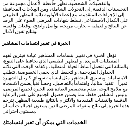
والتفضيلات الشخصية. تظهر حافظة الأعمال مجموعة من
التحسينات الدقيقة إلى التحولات الشاملة، ومن العلاجات المحافظة
إلى الإجراءات المتقدمة، مع إعطاء الأولوية دائماً للمظهر الطبيعي
على الكمال الاصطناعي. تسلط شهادات المرضى الضوء على الرضا
عن النتائج والعملية – تجارب مريحة، تواصل واضح، توقعات واقعية،
ونتائج تفوق الآمال.
الخبرة في تغيير ابتسامات المشاهير
تؤهل الخبرة في تغيير ابتسامات المشاهير عيادة فيترين لفهم
المتطلبات الفريدة، والمظهر الطبيعي الذي يحافظ على التنوع،
والمتانة التي تتحمل أنماط الحياة المتطلبة، وكفاءة الوقت التي تلائم
الجداول المزدحمة، والتحفظ الذي يحمي الخصوصية. تتطلب
الابتسامات بمستوى المشاهير مثل ابتسامة سوناي كارتال الشهيرة
تميزاً – تنفيذاً مثالياً، واهتماماً بالتفاصيل، وحساً فنياً يضمن الانسجام
مع ملامح الوجه. يقدم متخصصو العيادة هذه الخبرة لجميع المرضى،
وليس المشاهير فقط، مما يضمن حصول الجميع على نفس الرعاية
الدقيقة والتقنيات المتقدمة والالتزام بالنتائج طبيعية المظهر. تترجم
هذه الخبرة إلى نتائج متفوقة للمرضى الذين يسعون لجماليات أسنان
بمستوى احترافي.
الخدمات التي يمكن أن تغير ابتسامتك