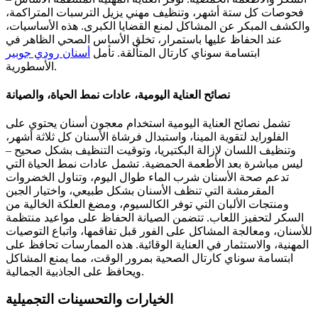
فحوصات كل ستة أشهر، وتنظيف مهني يزيل الترسبات المتراكمة،
والكشف المبكر عن المشاكل لمنع القضايا الكبرى. هذه الأساسيات،
عند الحفاظ عليها باستمرار، تخلق الأساس الصحي الظاهر في
ابتسامة سوناي كارتال المتألقة.
تأمل
أسنان رودي جوبير
الأسطورية.
نصائح العناية اليومية، عادات نمط الحياة، والصيانة
تشمل نصائح العناية اليومية استخدام معجون أسنان يحتوي على
الفلورايد لتقوية المينا، واستبدال فرشاة الأسنان كل ثلاثة أشهر،
وتنظيف اللسان لإزالة البكتيريا، وتوقيت التنظيف بشكل صحيح –
ليس مباشرة بعد الأطعمة الحمضية. تشمل عادات نمط الحياة التي
تدعم صحة الأسنان شرب الماء طوال اليوم، وتناول الخضروات
المقرمشة التي تنظف الأسنان بشكل طبيعي، واختيار الجبن
ومنتجات الألبان التي توفر الكالسيوم، ومضغ العلكة الخالية من
السكر لتحفيز اللعاب. تتضمن الصيانة الحفاظ على مواعيد منتظمة
للأسنان، ومعالجة المشاكل على الفور قبل تفاقمها، واتباع التوصيات
المهنية، والاستثمار في العناية الوقائية. هذه الممارسات تحافظ على
ابتسامة سوناي كارتال الصحية بمرور الوقت، مما يمنع المشاكل
ويحافظ على الجاذبية الجمالية.
الخيارات والتحسينات التجميلية