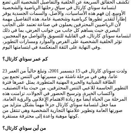
تكشف الحقائق السريعة عن الخلفية والتفاصيل الشخصية التي تضع
ابتسامة سوناي كارتال في سياق رحلتها الرياضية والشخصية
الأوسع. إن فهم هذه الأساسيات، والأصل، والسمات الجسدية يوفر
إطاراً لتقدير تطورها كرياضية وشخصية عامة. هذه التفاصيل مهمة
لأن الرياضيين المحترفين يعملون في صناعة تعتمد على الجانب
البصري حيث يساهم كل جانب من جوانب العرض، بما في ذلك
ابتسامة سوناي كارتال، في القابلية للتسويق والتواصل مع المعجبين.
تؤثر الخلفية الشخصية على الفرص والموارد ومسارات التطوير،
وفي النهاية على الثقة المنعكسة في ابتسامتها اليوم.
كم عمر سوناي كارتال؟
ولدت سوناي كارتال في 15 ديسمبر 2001، وتبلغ حالياً من العمر 23
عاماً، وهي في مرحلة ناشئة من مسيرتها في التنس تجمع بين
الطاقة الشبابية والخبرة المهنية المتطورة. يمثل عمرها فترة
التطوير الحاسمة للاعبي التنس المحترفين، من حيث بناء التصنيف،
واكتساب الخبرة، وترسيخ الحضور في الجولات. تزامنت هذه
المرحلة من الحياة أيضاً مع زيادة الاهتمام الإعلامي والرؤية العامة،
مما جعل ابتسامة سوناي كارتال جزءاً مهماً بشكل متزايد من
صورتها العامة وتطوير علامتها التجارية الشخصية وهي تنتقل من
كونها موهبة واعدة إلى محترفة مستقرة.
من أين سوناي كارتال؟