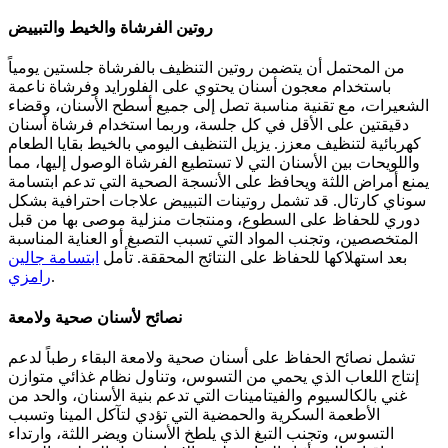
روتين الفرشاة والخيط والتبييض
من المحتمل أن يتضمن روتين التنظيف بالفرشاة جلستين يومياً
باستخدام معجون أسنان يحتوي على الفلورايد وفرشاة ناعمة
الشعيرات، مع تقنية مناسبة تصل إلى جميع أسطح الأسنان، وقضاء
دقيقتين على الأقل في كل جلسة، وربما استخدام فرشاة أسنان
كهربائية لتنظيف معزز. يزيل التنظيف اليومي بالخيط بقايا الطعام
واللويحات بين الأسنان التي لا تستطيع الفرشاة الوصول إليها، مما
يمنع أمراض اللثة ويحافظ على الأنسجة الصحية التي تدعم ابتسامة
سوناي كارتال. قد تشمل روتينات التبييض علاجات احترافية بشكل
دوري للحفاظ على السطوع، ومنتجات منزلية موصى بها من قبل
المتخصصين، وتجنب المواد التي تسبب التصبغ أو العناية المناسبة
بعد استهلاكها للحفاظ على النتائج المحققة.
تأمل
ابتسامة جالين
.
رامزي
نصائح لأسنان صحية ولامعة
تشمل نصائح الحفاظ على أسنان صحية ولامعة البقاء رطباً لدعم
إنتاج اللعاب الذي يحمي من التسوس، وتناول نظام غذائي متوازن
غني بالكالسيوم والفيتامينات التي تدعم بنية الأسنان، والحد من
الأطعمة السكرية والحمضية التي تؤدي لتآكل المينا وتسبب
التسوس، وتجنب التبغ الذي يلطخ الأسنان ويضر اللثة، وارتداء