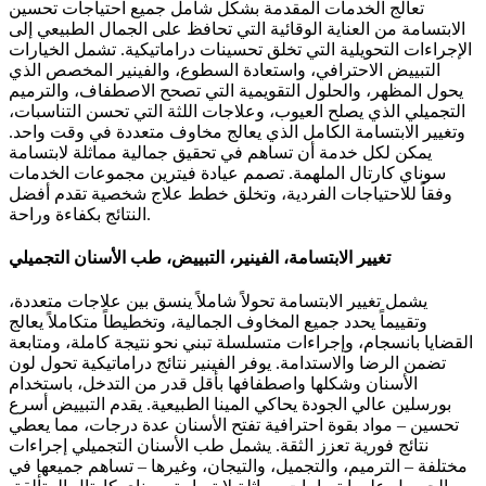
تعالج الخدمات المقدمة بشكل شامل جميع احتياجات تحسين
الابتسامة من العناية الوقائية التي تحافظ على الجمال الطبيعي إلى
الإجراءات التحويلية التي تخلق تحسينات دراماتيكية. تشمل الخيارات
التبييض الاحترافي، واستعادة السطوع، والفينير المخصص الذي
يحول المظهر، والحلول التقويمية التي تصحح الاصطفاف، والترميم
التجميلي الذي يصلح العيوب، وعلاجات اللثة التي تحسن التناسبات،
وتغيير الابتسامة الكامل الذي يعالج مخاوف متعددة في وقت واحد.
يمكن لكل خدمة أن تساهم في تحقيق جمالية مماثلة لابتسامة
سوناي كارتال الملهمة. تصمم عيادة فيترين مجموعات الخدمات
وفقاً للاحتياجات الفردية، وتخلق خطط علاج شخصية تقدم أفضل
النتائج بكفاءة وراحة.
تغيير الابتسامة، الفينير، التبييض، طب الأسنان التجميلي
يشمل تغيير الابتسامة تحولاً شاملاً ينسق بين علاجات متعددة،
وتقييماً يحدد جميع المخاوف الجمالية، وتخطيطاً متكاملاً يعالج
القضايا بانسجام، وإجراءات متسلسلة تبني نحو نتيجة كاملة، ومتابعة
تضمن الرضا والاستدامة. يوفر الفينير نتائج دراماتيكية تحول لون
الأسنان وشكلها واصطفافها بأقل قدر من التدخل، باستخدام
بورسلين عالي الجودة يحاكي المينا الطبيعية. يقدم التبييض أسرع
تحسين – مواد بقوة احترافية تفتح الأسنان عدة درجات، مما يعطي
نتائج فورية تعزز الثقة. يشمل طب الأسنان التجميلي إجراءات
مختلفة – الترميم، والتجميل، والتيجان، وغيرها – تساهم جميعها في