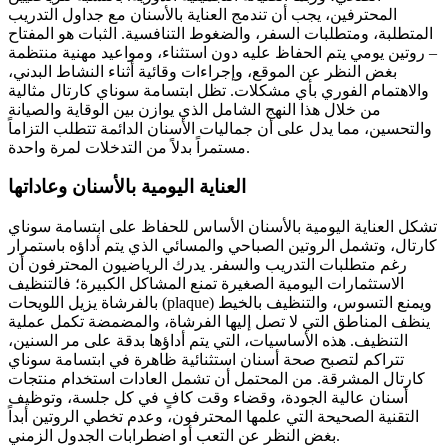
المحترفين، يجب أن تندمج العناية بالأسنان مع جداول التدريب
المتطلبة، ومتطلبات السفر، والضغوط التنافسية. الثبات هو المفتاح
– روتين يومي يتم الحفاظ عليه دون استثناء، ومواعيد مهنية منتظمة
بغض النظر عن الموقع، وإجراءات وقائية أثناء النشاط البدني،
والاهتمام الفوري بأي مشكلات. تظل ابتسامة سوناي كارتال مثالية
من خلال هذا النهج الشامل الذي يوازن بين الوقاية والصيانة
والتحسين، مما يدل على أن جماليات الأسنان الدائمة تتطلب التزاماً
مستمراً بدلاً من التدخلات لمرة واحدة.
العناية اليومية بالأسنان وعاداتها
تشكل العناية اليومية بالأسنان الأساس للحفاظ على ابتسامة سوناي
كارتال، وتشمل الروتين الصباحي والمسائي الذي يتم أداؤه باستمرار
رغم متطلبات التدريب والسفر. يدرك الرياضيون المحترفون أن
الاستثمارات اليومية الصغيرة تمنع المشاكل الكبيرة؛ فالتنظيف
بالفرشاة يزيل اللويحات (plaque) ويمنع التسوس، والتنظيف بالخيط
ينظف المناطق التي لا تصل إليها الفرشاة، والمضمضة تكمل عملية
التنظيف. هذه الأساسيات، التي يتم أداؤها بدقة على مر السنين،
تتراكم لتصبح صحة أسنان استثنائية ظاهرة في ابتسامة سوناي
كارتال المشرقة. من المحتمل أن تشمل العادات استخدام منتجات
أسنان عالية الجودة، وقضاء وقت كافٍ في كل جلسة، وتوظيف
التقنية الصحيحة التي علمها المحترفون، وعدم تخطي الروتين أبداً
بغض النظر عن التعب أو اضطرابات الجدول الزمني.