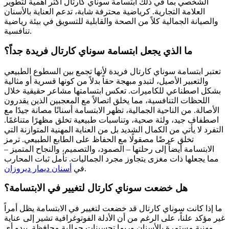
الشخصي بما في ذلك ابتسامة سوناي كارتال أكثر أهمية لتطوير
العلامة التجارية. كرياضية محترفة شابة، تدعم العناية بالأسنان
والصيانة الجمالية كلاً من الصحة والقابلية للتسويق في بيئة رياضية
تنافسية.
ما الذي يجعل ابتسامة سوناي كارتال فريدة جداً؟
تعتبر ابتسامة سوناي كارتال فريدة لأنها تجمع بين السطوع الطبيعي
والتعبير الأصيل، لتبدو مبهجة حقاً بدلاً من كونها قسرية أو مثالية
بشكل اصطناعي للكاميرات. تعكس ابتسامتها مشاعر حقيقية خلال
اللحظات التنافسية، مما يخلق اتصالاً مع المعجبين الذين يقدرون
الأصالة. من الناحية الجمالية، تظهر الابتسامة أسنانًا مصانة جيدًا مع
اصطفاف جيد، ولثة صحية، وتناسبات طبيعية تخلق مظهرًا متناغمًا.
التفرد لا يأتي من الكمال الشديد بل من العناية المهنية المتوازنة التي
تخلق عرضًا مصقولًا مع الحفاظ على الطابع الطبيعي. ترمز
الابتسامة أيضاً إلى رحلتها – الصمود، والتصميم، والنجاح المتميز –
مما يجعلها ذات مغزى يتجاوز مجرد الجماليات.
تأمل ثبات المحارب
.
في
أسنان ديمار ديروزان
هل خضعت سوناي كارتال لتغيير في الابتسامة؟
ما إذا كانت سوناي كارتال قد خضعت لتغيير في الابتسامة يظل أمراً
غير مؤكد علناً، على الرغم من أن الأدلة الفوتوغرافية تشير إلى عناية
مهنية مستمرة بالأسنان وربما تحسينات جمالية محافظة. يبدو أي