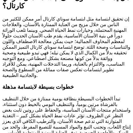
كارتال؟
إن تحقيق ابتسامة مثل ابتسامة سوناي كارتال أمر ممكن للكثير من
الناس من خلال مزيج من العناية الممتازة بالأسنان، والعلاجات
المهنية المحتملة، وخيارات نمط الحياة الصحي. وبينما تلعب الوراثة
دوراً في بنية الأسنان الأساسية، يقدم طب الأسنان الحديث حلولاً
لمعظم المخاوف الجمالية؛ حيث يمكن معالجة الاصطفاف واللون
والتناسبات وصحة اللثة. توضح ابتسامة سوناي كارتال التميز الممكن
تحقيقه بدلاً من الكمال الذي لا يمكن نيله؛ فهي تبدو طبيعية وصحية
وواثقة بدلاً من كونها مصنعة بشكل اصطناعي. ومع التوجيه
المناسب، والالتزام بالعناية، وربما التدخلات المهنية، يمكن للأفراد
تطوير ابتسامات تعكس صفات مماثلة من السطوع والصحة
والجاذبية الطبيعية.
خطوات بسيطة لابتسامة مذهلة
تبدأ الخطوات البسيطة بنظافة يومية ممتازة من خلال التنظيف
بالفرشاة مرتين يومياً، والتنظيف اليومي بالخيط دون استثناء،
واستخدام منتجات الأسنان المناسبة، والحفاظ على روتين ثابت بغض
النظر عن الظروف. تؤثر عادات نمط الحياة بشكل كبير – التغذية
المتوازنة التي تدعم صحة الأسنان، والترطيب الكافي الذي يعزز
إنتاج اللعاب، وتجنب التبغ والمواد المسببة للتصبغ المفرط، والحد من
السكر والأطعمة الحمضية. توفر العناية المهنية المنتظمة الأساس –