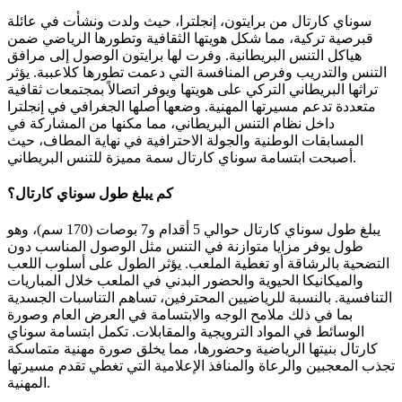
سوناي كارتال من برايتون، إنجلترا، حيث ولدت ونشأت في عائلة
قبرصية تركية، مما شكل هويتها الثقافية وتطورها الرياضي ضمن
هياكل التنس البريطانية. وفرت لها برايتون الوصول إلى مرافق
التنس والتدريب وفرص المنافسة التي دعمت تطورها كلاعببة. يؤثر
تراثها البريطاني التركي على هويتها ويوفر اتصالاً بمجتمعات ثقافية
متعددة تدعم مسيرتها المهنية. وضعها أصلها الجغرافي في إنجلترا
داخل نظام التنس البريطاني، مما مكنها من المشاركة في
المسابقات الوطنية والجولة الاحترافية في نهاية المطاف، حيث
أصبحت ابتسامة سوناي كارتال سمة مميزة للتنس البريطاني.
كم يبلغ طول سوناي كارتال؟
يبلغ طول سوناي كارتال حوالي 5 أقدام و7 بوصات (170 سم)، وهو
طول يوفر مزايا متوازنة في التنس مثل الوصول المناسب دون
التضحية بالرشاقة أو تغطية الملعب. يؤثر الطول على أسلوب اللعب
والميكانيكا الحيوية والحضور البدني في الملعب خلال المباريات
التنافسية. بالنسبة للرياضيين المحترفين، تساهم التناسبات الجسدية
بما في ذلك ملامح الوجه والابتسامة في العرض العام وصورة
الوسائط في المواد الترويجية والمقابلات. تكمل ابتسامة سوناي
كارتال بنيتها الرياضية وحضورها، مما يخلق صورة مهنية متماسكة
تجذب المعجبين والرعاة والمنافذ الإعلامية التي تغطي تقدم مسيرتها
المهنية.