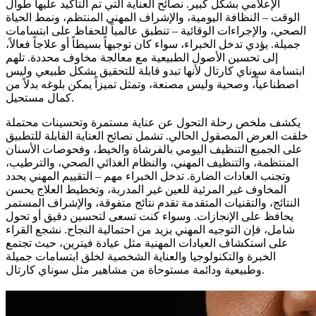
الإعلامي بشكل كبير. نصائح العناية التي تم التأكيد عليها طوال
الوقت – النظافة اليومية، والإشراف المهني المنتظم، ونمط الحياة
الصحي، والإجراءات الوقائية – تنطبق عالمياً للحفاظ على ابتسامات
جميلة. يؤدي تدخل الخبراء، سواء كان توجيهاً بسيطاً أو علاجاً فعالاً،
إلى تحسين الأصول الطبيعية مع معالجة مخاوف محددة. تلهم
ابتسامة سوناي كارتال لأنها تبدو قابلة للتحقيق بشكل طبيعي وليس
اصطناعياً، وصحية وليس مصنعة، وتمثل تميزاً يمكن بلوغه بدلاً من
كمال مستحيل.
يكشف ملخص رحلة التحول عن عناية مستمرة وتحسينات محتملة
خلقت العرض المصقول الحالي. تشمل نصائح العناية القابلة للتطبيق
على الجميع التنظيف اليومي بالفرشاة والخيط، وفحوصات الأسنان
المنتظمة، والتنظيف المهني، والنظام الغذائي الصحي، والترطيب،
وتجنب العادات الضارة. تدخل الخبراء مهم – التقييم المهني يحدد
المخاوف غير المرئية للعين غير المدربة، وتخطيط العلاج يحسن
النتائج، والتقنيات المتقدمة تقدم نتائج متفوقة، والإشراف المستمر
يحافظ على الإنجازات. وسواء كنت تسعى لتحسين دقيق أو تحول
شامل، فإن التوجيه المهني يزيد من احتمالية النجاح. نشجع القراء
على استكشاف العيادات المهنية مثل عيادة فيترين، حيث تجتمع
الخبرة والتكنولوجيا والعناية الشخصية لخلق ابتسامات جميلة
وطبيعية ودائمة مستوحاة من مشاهير مثل سوناي كارتال.