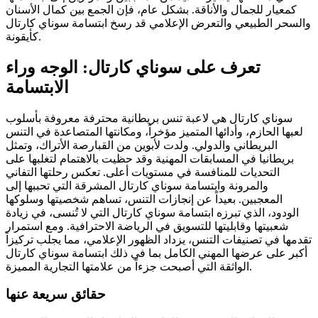
كمعيار للجمال والأناقة. بشكل عام، فإن الجمع بين كمال الأسنان
والسحر الطبيعي والتعرض الإعلامي قد رسخ ابتسامة سوناي كارتال
كأيقونة.
تعرف على سوناي كارتال: الوجه وراء
الابتسامة
سوناي كارتال هي لاعبة تنس بريطانية محترفة معروفة بأسلوب
لعبها الحازم، وأدائها المتميز مؤخراً، ومكانتها المتصاعدة في التنس
البريطاني والدولي. ولدت لأبوين من القبارصة الأتراك، وتمثل
بريطانيا في المسابقات المهنية وقد حظيت بالاهتمام لتغلبها على
التحديات للمنافسة في مستويات أعلى. تعكس رحلتها التفاني
والمرونة وابتسامة سوناي كارتال المشرقة التي تحببها إلى
المعجبين. بعيداً عن إنجازات التنس، تساهم شخصيتها وسلوكها
الودود، الذي تبرزه ابتسامة سوناي كارتال التي لا تُنسى، في زيادة
شعبيتها وقابليتها للتسويق في الرياضة الاحترافية. ومع استمرار
تقدمها في تصنيفات التنس، يزداد الظهور الإعلامي، مما يجلب تركيزاً
أكبر على عرضها المهني الكامل بما في ذلك ابتسامة سوناي كارتال
الواثقة التي أصبحت جزءاً من علامتها التجارية المميزة.
حقائق سريعة عنها