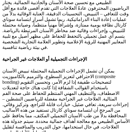
الطبيعي مع تحسين صحة الأسنان والجاذبية الجمالية. يختار
الرياضيون المحترفون عادةً العلاجات التي تقدم أقصى فائدة مع أقل
وقت للتعافي – التبييض، التحسينات الدقيقة، العناية الوقائية بدلاً من
عمليات إعادة البناء الدراماتيكية. ربما تشمل أسرار ابتسامة سوناي
كارتال نظافة يومية ممتازة، وإشرافاً مهنياً منتظماً، وصيانة محتملة
للتبييض، وإجراءات وقائية ضد مخاطر الأسنان المرتبطة بالرياضة.
يتسم أي عمل تجميلي بالتحفظ للحفاظ على مظهر أصيل مع تلبية
المعايير المهنية للرؤية الإعلامية وتطوير العلامة التجارية الشخصية
في بيئة رياضية تنافسية.
الإجراءات التجميلية أو العلاجات غير الجراحية
يمكن أن تشمل الإجراءات التجميلية المحتملة تبييض الأسنان
الاحترافي لتعزيز السطوع، والترميم بالكامبوزيت (composite
bonding) لتصحيحات طفيفة إذا لزم الأمر، وتحسين التقويم
باستخدام القوالب الشفافة إذا كانت هناك حاجة لتعديلات
الاصطفاف، والتنظيف المهني المنتظم للحفاظ على صحة الفم
المثالية. العلاجات غير الجراحية مفضلة للرياضيين النشطين –
إجراءات سريعة، تعافي ضئيل، خيارات قابلة للتراجع، وتركيز وقائي.
من المرجح أن ابتسامة سوناي كارتال تستفيد من هذه الأساليب
المحافظة بدلاً من طب الأسنان التجميلي المكثف، مما يحافظ على
الأساس الطبيعي مع معالجة أهداف جمالية محددة. سيتم جدولة هذه
العلاجات، في حال استخدامها، حول التدريب والمنافسة لتقليل