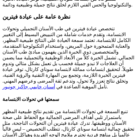
والتكنولوجيا والحس الفني اللازم لخلق نتائج جميلة وطبيعية ودائمة.
نظرة عامة على عيادة فيترين
تتخصص عيادة فيترين في طب الأسنان التجميلي وتحولات
الابتسامة، وتقدم خدمات شاملة من التبييض البسيط إلى التغيير
الكامل للابتسامة. تعتمد سمعة العيادة على النتائج طبيعية المظهر،
والعناية المتمحورة حول المريض، واستخدام التكنولوجيا المتقدمة،
والمتخصصين ذوي الخبرة الذين يفهمون مبادئ طب الأسنان
الجمالي. تشمل الخبرة كلاً من الأبعاد الوظيفية والتجميلية مما يضمن
أن العلاجات لا تبدو جميلة فحسب بل تعمل بشكل مثالي وتدوم
طويلاً. لتحقيق ابتسامات مماثلة لابتسامة سوناي كارتال، توفر عيادة
فيترين الخبرة اللازمة، وتجمع بين المهارة التقنية والرؤية الفنية،
وتخلق نتائج تعزز ولا تحول، وتدعم ثقة المرضى وعرضهم المهني.
.
تأمل الموهبة الصاعدة في
أسنان خايمي جاكيز جونيور
سمعتها في تحولات الابتسامة
تنبع السمعة في تحولات الابتسامة من تقديم نتائج طبيعية المظهر
باستمرار تلبي أهداف المرضى الجمالية مع الحفاظ على صحة
الأسنان ووظيفتها. تدرك عيادة فيترين أن التحولات الناجحة، مثل
تحقيق جمالية ابتسامة سوناي كارتال، تتطلب التخصيص – ليس قالباً
عالمياً بل مناهج فردية تحترم ملامح الوجه الفريدة وهياكل الأسنان