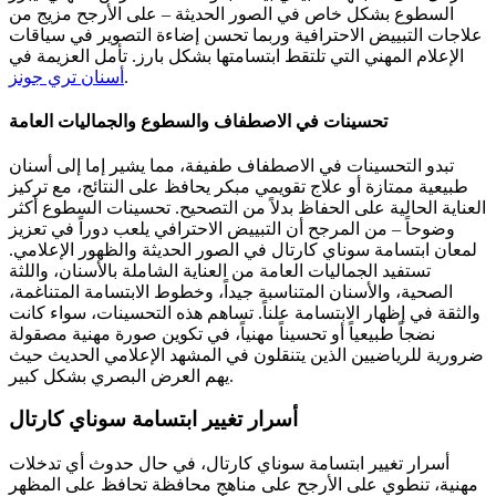
السطوع بشكل خاص في الصور الحديثة – على الأرجح مزيج من
علاجات التبييض الاحترافية وربما تحسن إضاءة التصوير في سياقات
الإعلام المهني التي تلتقط ابتسامتها بشكل بارز.
تأمل العزيمة في
.
أسنان تري جونز
تحسينات في الاصطفاف والسطوع والجماليات العامة
تبدو التحسينات في الاصطفاف طفيفة، مما يشير إما إلى أسنان
طبيعية ممتازة أو علاج تقويمي مبكر يحافظ على النتائج، مع تركيز
العناية الحالية على الحفاظ بدلاً من التصحيح. تحسينات السطوع أكثر
وضوحاً – من المرجح أن التبييض الاحترافي يلعب دوراً في تعزيز
لمعان ابتسامة سوناي كارتال في الصور الحديثة والظهور الإعلامي.
تستفيد الجماليات العامة من العناية الشاملة بالأسنان، واللثة
الصحية، والأسنان المتناسبة جيداً، وخطوط الابتسامة المتناغمة،
والثقة في إظهار الابتسامة علناً. تساهم هذه التحسينات، سواء كانت
نضجاً طبيعياً أو تحسيناً مهنياً، في تكوين صورة مهنية مصقولة
ضرورية للرياضيين الذين يتنقلون في المشهد الإعلامي الحديث حيث
يهم العرض البصري بشكل كبير.
أسرار تغيير ابتسامة سوناي كارتال
أسرار تغيير ابتسامة سوناي كارتال، في حال حدوث أي تدخلات
مهنية، تنطوي على الأرجح على مناهج محافظة تحافظ على المظهر