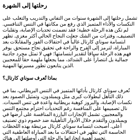
رحلتها إلى الشهرة
تشمل رحلتها إلى الشهرة سنوات من التفاني والتدريب والتغلب على
النكسات والأداء المتميز الذي رفع من مكانتها في التنس التنافسي.
لم تكن هذه الرحلة خطية؛ فقد تضمنت تحديات الإصابة، وتقلبات
التصنيف، وفترات من الشك جعلت النجاح الحالي أكثر مغزى. تظهر
ابتسامة سوناي كارتال غالباً في احتفالات الفوز والمقابلات بعد
المباراة، لترمز إلى الفرح والراحة في تحقيق نجاح مستحق. يوفر
فهم هذه الرحلة سياقاً لتقدير ابتسامتها؛ فهي لا تمثل مجرد جاذبية
جمالية بل انتصاراً على الشدائد، مما يجعلها ملهمة حقاً للمعجبين
الذين يتابعون تطور مسيرتها المهنية.
بماذا تُعرف سوناي كارتال؟
تُعرف سوناي كارتال بأدائها المتميز في التنس البريطاني، بما في
ذلك التأهل لبطولات كبرى مثل ويمبلدون، وتمثيل الصمود بعد
نكسات الإصابة، والبروز كوهبة بريطانية واعدة في تنس السيدات.
نال تصميمها على المنافسة رغم التحديات احترام مجتمع التنس
والمعجبين. تشمل الإنجازات البارزة المنافسة على أرضها في
ويمبلدون والتقدم خلال الأدوار التأهيلية ضد خصوم ذوي تصنيف
أعلى. أصبحت ابتسامة سوناي كارتال مرتبطة بهذه اللحظات
الحاسمة التي تظهر في احتفالات ما بعد المباراة العاطفية التي
تجسد أهمية إنجازاتها والرحلة التي أوصلتها إلى هناك.