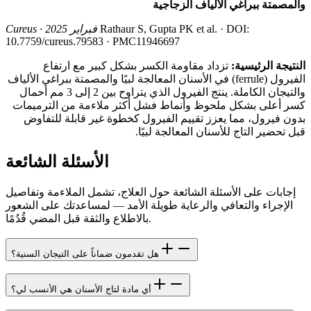
والمصمتة ببراغي الألياف الزجاجية
Rathaur S, Gupta PK et al. · DOI:
Cureus · فبراير 2025
10.7759/cureus.79583 · PMC11946697
النتيجة الرئيسية:
تزداد مقاومة الكسر بشكل كبير مع ارتفاع
الفيرول (ferrule) في الأسنان المعالجة لبيًا والمصمتة ببراغي الألياف
والتيجان الكاملة. ينتج الفيرول الذي يتراوح بين 2 إلى 3 مم أحمال
كسر أعلى بشكل ملحوظ وأنماط فشل أكثر ملاءمة من الترميمات
بدون فيرول، مما يعزز تقييم الفيرول كخطوة غير قابلة للتفاوض
قبل تحضير التاج للأسنان المعالجة لبيًا.
الأسئلة الشائعة
إجابات على الأسئلة الشائعة حول العلاج، تشمل الملاءمة وتفاصيل
الإجراء والتعافي والرعاية طويلة الأمد — لمساعدتك على الشعور
بالاطلاع والثقة قبل المضي قُدُمًا.
هل تقدمون ضماناً على التيجان السنية؟
أي مادة لتاج الأسنان هي الأنسب لي؟