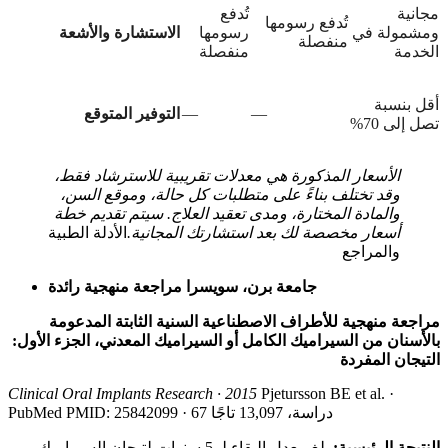
مجانية
تُدفع
تُدفع رسومها
ومشمولة في
رسومها
الاستشارة والأشعة
منفصلة
الخدمة
منفصلة
أقل بنسبة
—
—
التوفير المتوقع
تصل إلى 70%
الأسعار المذكورة هي معدلات تقريبية للاسترشاد فقط،
وقد تختلف بناءً على متطلبات كل حالة، وموقع السن،
والمادة المختارة، ومدى تعقيد العلاج. سيتم تقديم خطة
أسعار مخصصة لك بعد استشارتك المجانية.
الأدلة الطبية
والمراجع
جامعة برن، سويسرا مراجعة منهجية رائدة
مراجعة منهجية للأطراف الاصطناعية السنية الثابتة المدعومة
بالأسنان من السيراميك الكامل أو السيراميك المعدني، الجزء الأول:
التيجان المفردة
Clinical Oral Implants Research · 2015
Pjetursson BE et al. ·
PubMed PMID: 25842099 · 67 دراسة، 13,097 تاجًا
النتيجة الرئيسية:
بلغ معدل البقاء لـ 5 سنوات لتيجان السيراميك