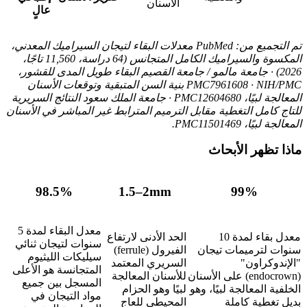
الأسنان
عالٍ
تم التجميع من: PubMed معدلات البقاء لتيجان السيراميك المعدني،
المكسوة والسيراميك الكامل المتجانس (64 دراسة، 11,560 تاجًا،
2026) · جامعة مالمو / جامعة القصيم البقاء طويل المدى للقشور،
PMC7961608 · NIH/PMC بنية السن المتبقية وتوقعات الأسنان
المعالجة لبيًا، PMC12604680 · جامعة الملك سعود النتائج السريرية
للتاج كامل التغطية مقابل الترميم المترابط غير المباشر في الأسنان
المعالجة لبيًا، PMC11501469.
ماذا تظهر الأبحاث
98.5%
1.5–2mm
99%
معدل البقاء لمدة 5
معدل بقاء لمدة 10
الحد الأدنى لارتفاع
سنوات لتيجان ثنائي
سنوات لترميمات تيجان
الفيرول (ferrule)
سيليكات الليثيوم
"الإندوكراون"
السريري المعتمد
المتجانسة هو الأعلى
(endocrown) على الأسنان
للأسنان المعالجة
المسجل بين جميع
الخلفية المعالجة لبيًا، وهو
لبيًا وهو الحزام
مواد التيجان في
بديل تغطية كاملة
المحيطي للعاج