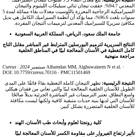
المعدني 94.7%. حققت تيجان ثنائي سيليكات الليثيوم والتيجان
السيراميكية الزجاجية المعززة باللوسيت معدلات بقاء مماثلة لمدة 5
سنوات بلغت 96.6%، مما يؤكد أن أنظمة السيراميك الكامل هي بديل
مكافئ سريريًا للسيراميك المعدني لترميمات التيجان المفردة.
جامعة الملك سعود، الرياض، المملكة العربية السعودية
النتائج السريرية لترميم البورسلين المترابط غير المباشر مقابل التاج
كامل التغطية في الأسنان المعالجة لبيًا في المناطق الخلفية
مراجعة منهجية
Alhamdan MM, Alghuwainem N et al. ·
Cureus · سبتمبر 2024
DOI: 10.7759/cureus.70116 · PMC11501469
النتيجة الرئيسية:
تظهر التيجان كاملة التغطية بقاءً فائقًا على المدى
الطويل للأسنان الخلفية المعالجة لبيًا والتي تعاني من فقدان هيكلي
واسع النطاق. تعتبر الترميمات غير المباشرة الجزئية بديلاً صالحًا
للأسنان التي لديها بنية حدبات متبقية كافية ولكنها ليست مكافئة
للأسنان الخلفية المتضررة بشكل كبير.
كلية رونجتا لعلوم وأبحاث طب الأسنان، الهند
تأثير ارتفاع الفيرول على مقاومة الكسر للأسنان المعالجة لبيًا