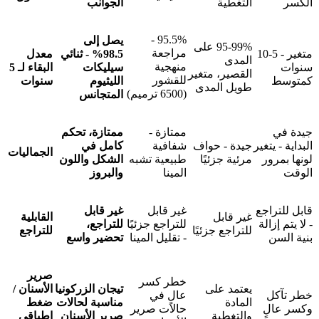
الكسر
التغطية
الجوانب
95.5% -
يصل إلى
95-99% على
مراجعة
متغير - 5-10
98.5% - ثنائي
معدل
المدى
منهجية
سنوات
سيليكات
البقاء لـ 5
القصير، متغير
للقشور
كمتوسط
الليثيوم
سنوات
طويل المدى
(6500 ترميم)
المتجانس
جيدة في
ممتازة -
ممتازة، تحكم
البداية - يتغير
جيدة - حواف
شفافية
كامل في
الجماليات
لونها بمرور
مرئية جزئيًا
طبيعية تشبه
الشكل واللون
الوقت
المينا
والبروز
قابل للتراجع
غير قابل
غير قابل
غير قابل
القابلية
- لا يتم إزالة
للتراجع جزئيًا
للتراجع،
للتراجع جزئيًا
للتراجع
بنية السن
- تقليل المينا
تحضير واسع
صرير
خطر كسر
يعتمد على
تيجان الزركونيا
الأسنان /
خطر تآكل
عالٍ في
المادة
مناسبة لحالات
ضغط
وكسر عالٍ
حالات صرير
والتغطية
صرير الأسنان
إطباقي