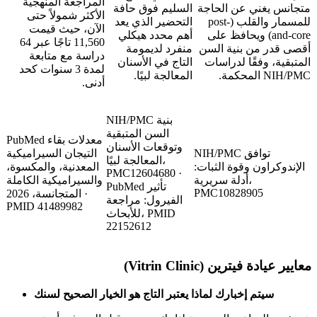
المراجعة المنهجية
متجانس يغني عن الحاجة
السليم فوق حافة
الأكثر شمولاً حتى
للمسمار والقلب (post-
التحضير الذي يعد
الآن، حيث قيمت
and-core) ويحافظ على
أهم محدد هيكلي
11,560 تاجًا عبر 64
أقصى قدر من بنية السن
منفرد لديمومة
دراسة مع متابعة
المتبقية، وفقًا لدراسات
التاج في الأسنان
لمدة 3 سنوات كحد
NIH/PMC المحكمة.
المعالجة لبيًا.
أدنى.
NIH/PMC بنية
السن المتبقية
PubMed معدلات بقاء
وتوقعات الأسنان
NIH/PMC توافق
التيجان السيراميكية
المعالجة لبيًا،
الإندوكراون وقوة الثبات:
المعدنية، والمكسوة،
PMC12604680 ·
أدلة سريرية،
والسيراميكية الكاملة
PubMed تأثير
PMC10828905
المتجانسة، 2026 ·
الفيرول: مراجعة
PMID 41489982
للأبحاث، PMID
22152612
معايير عيادة فيترين (Vitrin Clinic)
سيتم إخبارك لماذا يعتبر التاج هو الخيار الصحيح لسنك