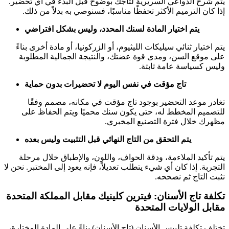
يتم شرح الدواعي السريرية لتاجك بوضوح قبل البدء في أي تحضير.
إذا كان الترميم الأكثر تحفظًا مناسبًا، فسنوصي به بدلاً من ذلك.
يتم اختيار المادة لسنك المحدد، وليس بشكل افتراضي
يتم اختيار ثنائي سيليكات الليثيوم، أو الزركونيا، أو مادة أخرى بناءً
على موقع السن، ومدى قوة عضتك، والنتيجة الجمالية المطلوبة
وليس كسياسة عامة ثابتة.
تاج مؤقت في نفس اليوم لا تحضيرات بدون حماية
تغادر موعد التحضير بوجود تاج مؤقت في مكانه، مصمم وفقًا
للتصميم المخطط له، حتى يكون سنك محميًا ويتم الحفاظ على
مظهرك خلال فترة التصنيع المخبري.
يتم التحقق من التاج النهائي قبل التثبيت وليس بعده
يتم تأكيد الملاءمة، ودقة الحواف، واللون، والإطباق خلال مرحلة
التجربة. إذا كان أي شيء يتطلب تعديلاً، فإنه يعود إلى المختبر. نحن لا
نثبت التاج ثم نصححه.
تكلفة تاج الأسنان: فيترين كلينيك مقابل المملكة المتحدة
مقابل الولايات المتحدة
تختلف تكلفة تلبيس الأسنان (تاج الأسنان) بناءً على المادة المختارة،