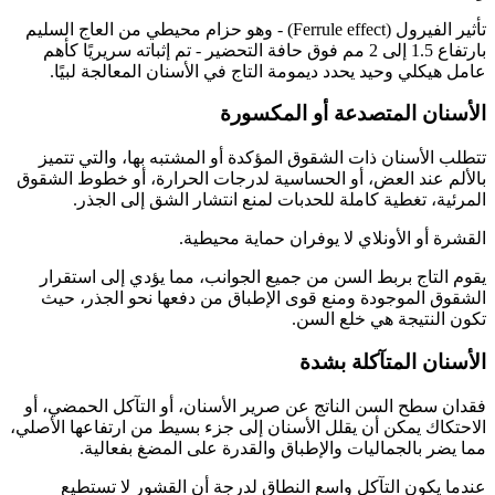
تأثير الفيرول (Ferrule effect) - وهو حزام محيطي من العاج السليم
بارتفاع 1.5 إلى 2 مم فوق حافة التحضير - تم إثباته سريريًا كأهم
عامل هيكلي وحيد يحدد ديمومة التاج في الأسنان المعالجة لبيًا.
الأسنان المتصدعة أو المكسورة
تتطلب الأسنان ذات الشقوق المؤكدة أو المشتبه بها، والتي تتميز
بالألم عند العض، أو الحساسية لدرجات الحرارة، أو خطوط الشقوق
المرئية، تغطية كاملة للحدبات لمنع انتشار الشق إلى الجذر.
القشرة أو الأونلاي لا يوفران حماية محيطية.
يقوم التاج بربط السن من جميع الجوانب، مما يؤدي إلى استقرار
الشقوق الموجودة ومنع قوى الإطباق من دفعها نحو الجذر، حيث
تكون النتيجة هي خلع السن.
الأسنان المتآكلة بشدة
فقدان سطح السن الناتج عن صرير الأسنان، أو التآكل الحمضي، أو
الاحتكاك يمكن أن يقلل الأسنان إلى جزء بسيط من ارتفاعها الأصلي،
مما يضر بالجماليات والإطباق والقدرة على المضغ بفعالية.
عندما يكون التآكل واسع النطاق لدرجة أن القشور لا تستطيع