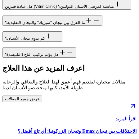
هل عيادة فيترين (Vitrin Clinic) مناسبة لمرضى الأسنان الدوليين؟
ما الفرق بين تيجان "سيريك" والتيجان التقليدية؟
كم تدوم تيجان الأسنان؟
هل يؤلم تركيب التاج (التلبيسة)؟
اعرف المزيد عن هذا العلاج
مقالات مختارة لتقديم فهم أعمق لهذا العلاج والتعافي والرعاية
طويلة الأمد، كتبها متخصصو الأسنان لدينا.
عرض جميع المقالات
اقرأ المزيد
الاختلافات بين تيجان Emax وتيجان الزركونيا: أي تاج أفضل؟