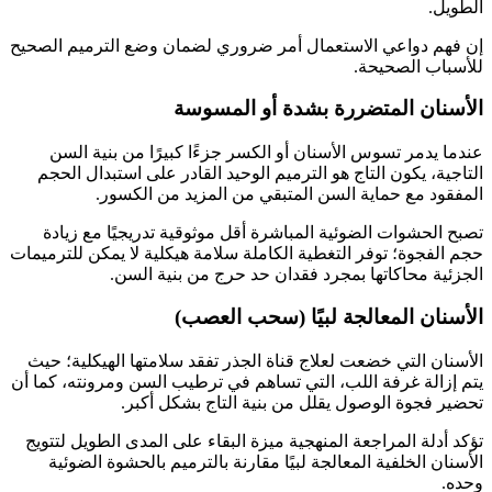
الطويل.
إن فهم دواعي الاستعمال أمر ضروري لضمان وضع الترميم الصحيح
للأسباب الصحيحة.
الأسنان المتضررة بشدة أو المسوسة
عندما يدمر تسوس الأسنان أو الكسر جزءًا كبيرًا من بنية السن
التاجية، يكون التاج هو الترميم الوحيد القادر على استبدال الحجم
المفقود مع حماية السن المتبقي من المزيد من الكسور.
تصبح الحشوات الضوئية المباشرة أقل موثوقية تدريجيًا مع زيادة
حجم الفجوة؛ توفر التغطية الكاملة سلامة هيكلية لا يمكن للترميمات
الجزئية محاكاتها بمجرد فقدان حد حرج من بنية السن.
الأسنان المعالجة لبيًا (سحب العصب)
الأسنان التي خضعت لعلاج قناة الجذر تفقد سلامتها الهيكلية؛ حيث
يتم إزالة غرفة اللب، التي تساهم في ترطيب السن ومرونته، كما أن
تحضير فجوة الوصول يقلل من بنية التاج بشكل أكبر.
تؤكد أدلة المراجعة المنهجية ميزة البقاء على المدى الطويل لتتويج
الأسنان الخلفية المعالجة لبيًا مقارنة بالترميم بالحشوة الضوئية
وحده.