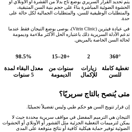
يتم تحديد القرار السريري بوضع تاج بدلاً من القشرة أو الأونلاي أو
الحشوة الضوئية المباشرة بناءً على حجم بنية السن المتبقية،
والمتطلبات الوظيفية للسن، والمتطلبات الجمالية لكل حالة على
حدة.
في عيادة فيترين (Vitrin Clinic)، يوصى بوضع التيجان فقط عندما
تدعم الأدلة السريرية ذلك باعتباره الحل الأكثر ملاءمة وديمومة
لحالة السن الخاصة بالمريض.
98.5%
15–20+
2
360°
تغطية كاملة
زيارات
سنوات من
معدل البقاء لمدة
للسن
للإكمال
الديمومة
5 سنوات
متى يُنصح بالتاج سريريًا؟
إن قرار تتويج السن هو حكم طبي وليس تفضيلاً تجميليًا.
التيجان هي الترميم المفضل في مواقف سريرية محددة حيث لا
يمكن لترميمات التغطية الجزئية مثل القشور أو الأونلاي أو الحشوات
الضوئية توفير حماية هيكلية كافية أو نتائج متوقعة على المدى