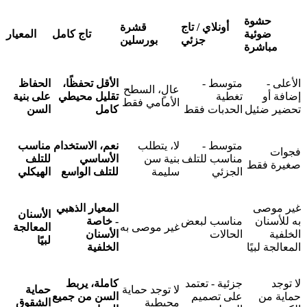
حشوة
أونلاي / تاج
قشرة
ضوئية
تاج كامل
المعيار
جزئي
بورسلين
مباشرة
الأعلى -
متوسط -
الأقل تحفظًا،
الحفاظ
عالٍ، السطح
إضافة أو
تغطية
تقليل محيطي
على بنية
الأمامي فقط
تحضير ضئيل
الحدبات فقط
كامل
السن
متوسط -
لا، يتطلب
نعم، الاستخدام
مناسب
فجوات
مناسب للتلف
بنية سن
الأساسي
للتلف
صغيرة فقط
الجزئي
سليمة
للتلف الواسع
الهيكلي
غير موصى
المعيار الذهبي
الأسنان
به للأسنان
مناسب لبعض
- خاصة
غير موصى به
المعالجة
الخلفية
الحالات
الأسنان
لبيًا
المعالجة لبيًا
الخلفية
لا توجد
جزئية - تعتمد
كاملة، يربط
لا توجد حماية
حماية
حماية من
على تصميم
السن من جميع
محيطية
الشقوق