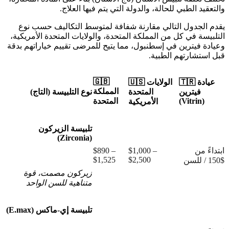
والتعقيد الطبي للحالة، والدولة التي يتم فيها العلاج.
يقدم الجدول التالي مقارنة شفافة لمتوسط التكاليف حسب نوع
التلبيسة في كل من المملكة المتحدة، والولايات المتحدة الأمريكية،
وعيادة فيترين في إسطنبول، مما يتيح للمرضى تقييم خياراتهم بدقة
قبل استشارتهم الطبية.
🇬🇧
🇹🇷 عيادة
🇺🇸 الولايات
المملكة
فيترين
المتحدة
نوع التلبيسة (التاج)
(Vitrin)
المتحدة
الأمريكية
تلبيسة الزيركون
(Zirconia)
ابتداءً من
$1,000 –
$890 –
$1,525
$2,500
$150 / للسن
زيركون مصمت، قوة
متناهية للسن الواحد
تلبيسة إي-ماكس (E.max)