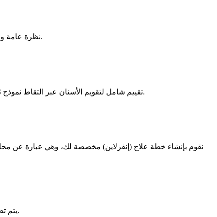
نظرة عامة واضحة خطوة بخطوة على كيفية تخطيط العلاج وتنفيذه، من الاستشارة الأولية إلى النتائج النهائية، مع ضمان الراحة والسلامة والنتائج المتوقعة.
تقييم شامل لتقويم الأسنان عبر التقاط نموذج ثلاثي الأبعاد دقيق لأسنانك دون الحاجة لقوالب الطبع التقليدية المزعجة. نفحص أسنانك ولثتك وفكك، ونناقش معك أهداف ابتسامتك بالتفصيل.
نقوم بإنشاء خطة علاج (إنفزلاين) مخصصة لك، وهي عبارة عن محاكاة
يتم تصنيع سلسلة القوالب خاصة بك بالكامل بدقة متناهية باستخدام مواد (إنفيسلاين) الخاصة، لضمان أقصى درجات الراحة وفعالية تحريك الأسنان.