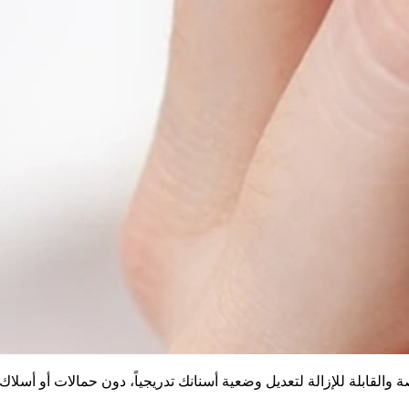
القابلة للإزالة لتعديل وضعية أسنانك تدريجياً، دون حمالات أو أسلاك