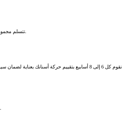
تتسلم مجموعتك الأولى من القوالب، مع شرح دقيق لكيفية استخدامها والعناية بها. قد يتم إضافة ملحقات للمساعدة في تسليط قوى أكثر دقة عند الحاجة.
نقوم كل 6 إلى 8 أسابيع بتقييم حركة أسنانك بعن
يتم تصنيع قوالب تحسين طفيفة في نهاية العلاج لإتقان النتيجة النهائية، وهي مصممة خصيصاً للحفاظ على وضعية أسنانك الجديدة مدى الحياة.