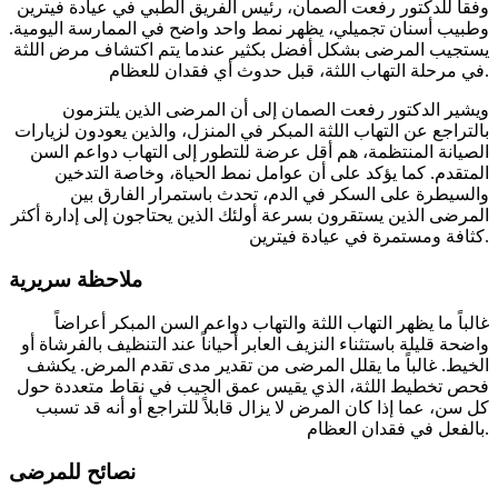
وفقاً للدكتور رفعت الصمان، رئيس الفريق الطبي في عيادة فيترين
وطبيب أسنان تجميلي، يظهر نمط واحد واضح في الممارسة اليومية.
يستجيب المرضى بشكل أفضل بكثير عندما يتم اكتشاف مرض اللثة
في مرحلة التهاب اللثة، قبل حدوث أي فقدان للعظام.
ويشير الدكتور رفعت الصمان إلى أن المرضى الذين يلتزمون
بالتراجع عن التهاب اللثة المبكر في المنزل، والذين يعودون لزيارات
الصيانة المنتظمة، هم أقل عرضة للتطور إلى التهاب دواعم السن
المتقدم. كما يؤكد على أن عوامل نمط الحياة، وخاصة التدخين
والسيطرة على السكر في الدم، تحدث باستمرار الفارق بين
المرضى الذين يستقرون بسرعة أولئك الذين يحتاجون إلى إدارة أكثر
كثافة ومستمرة في عيادة فيترين.
ملاحظة سريرية
غالباً ما يظهر التهاب اللثة والتهاب دواعم السن المبكر أعراضاً
واضحة قليلة باستثناء النزيف العابر أحياناً عند التنظيف بالفرشاة أو
الخيط. غالباً ما يقلل المرضى من تقدير مدى تقدم المرض. يكشف
فحص تخطيط اللثة، الذي يقيس عمق الجيب في نقاط متعددة حول
كل سن، عما إذا كان المرض لا يزال قابلاً للتراجع أو أنه قد تسبب
بالفعل في فقدان العظام.
نصائح للمرضى