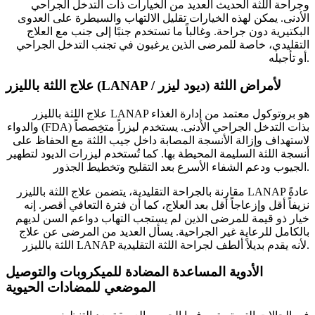
وجراحة اللثة الحديث العديد من الخيارات ذات التدخل الجراحي
الأدنى. يمكن لهذه الخيارات تقليل الالتهاب والسيطرة على العدوى
البكتيرية دون جراحة. وغالباً ما تستخدم جنبًا إلى جنب مع العلاج
التقليدي، خاصة للمرضى الذين يرغبون في تجنب التدخل الجراحي
أو تأجيله.
علاج اللثة بالليزر (LANAP / ديود ليزر) لأمراض اللثة
علاج اللثة بالليزر LANAP هو بروتوكول معتمد من إدارة الغذاء
والدواء (FDA) بذات التدخل الجراحي الأدنى. يستخدم ليزراً متخِصصاً
لاستهداف وإزالة الأنسجة المصابة داخل جيب اللثة مع الحفاظ على
أنسجة اللثة السليمة المحيطة بها. كما تُستخدم ليزرات الديود لتطهير
الجيوب ودعم الشفاء الأسرع بعد التقليح وتخطيط الجذور.
مقارنة بالجراحة التقليدية، يتضمن علاج اللثة بالليزر LANAP عادةً
نزيفاً أقل وإزعاجاً أقل بعد العلاج، كما أن فترة التعافي أقصر. إنه
خيار ذو قيمة للمرضى الذين لم يستجب التهاب دواعم السن لديهم
بالكامل للرعاية غير الجراحية. يسأل العديد من المرضى عن علاج
اللثة بالليزر LANAP لأنه يقدم بديلاً ألطف لجراحة اللثة التقليدية.
الأدوية المساعدة المضادة للميكروبات والتوصيل
الموضعي للمضادات الحيوية