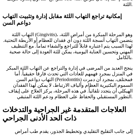
اللثة.
إمكانية تراجع التهاب اللثة مقابل إدارة وتثبيت التهاب
دواعم السن
التهاب اللثة (Gingivitis)، وهو المرحلة المبكرة من أمراض اللثة،
يتضمن التهاب أنسجة اللثة دون أي فقدان للعظام أو الأربطة التحتية.
لهذا السبب يتم اعتباره قابلاً للتراجع والشفاء تماماً. مع التنظيف
المهني وتحسين العناية اليومية، يمكن للثة العودة إلى حالة صحية
بالكامل.
ينجح العديد من المرضى في إدارة والتراجع عن التهاب اللثة المبكر
في المنزل بمجرد فهمهم للعادات التي تحدث فارقاً حقيقياً. أما
التهاب دواعم السن (Periodontitis) فمختلف. بمجرد أن دمرت
السموم البكتيرية العظام وألياف الارتباط، لا يمكن لهذا الفقدان
الهيكلي أن يتجدد تلقائياً. في هذه المرحلة، يركز العلاج على إيقاف
التطور المستقبلي والحفاظ على العظام ودعم اللثة المتبقي.
العلاجات المتقدمة غير الجراحية والتدخلات
ذات الحد الأدنى الجراحي
إلى جانب التقليح التقليدي وتخطيط الجذور، يقدم طب أمراض