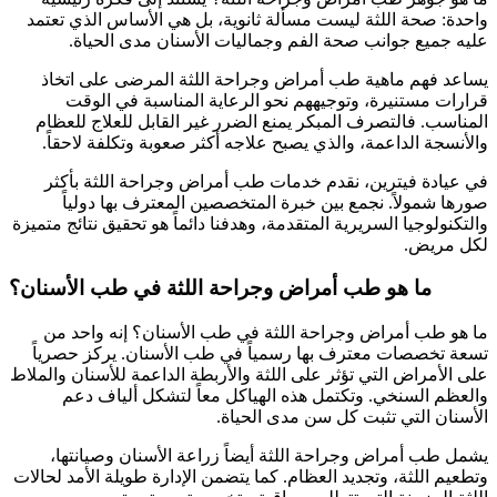
واحدة: صحة اللثة ليست مسألة ثانوية، بل هي الأساس الذي تعتمد
عليه جميع جوانب صحة الفم وجماليات الأسنان مدى الحياة.
يساعد فهم ماهية طب أمراض وجراحة اللثة المرضى على اتخاذ
قرارات مستنيرة، وتوجيههم نحو الرعاية المناسبة في الوقت
المناسب. فالتصرف المبكر يمنع الضرر غير القابل للعلاج للعظام
والأنسجة الداعمة، والذي يصبح علاجه أكثر صعوبة وتكلفة لاحقاً.
في عيادة فيترين، نقدم خدمات طب أمراض وجراحة اللثة بأكثر
صورها شمولاً. نجمع بين خبرة المتخصصين المعترف بها دولياً
والتكنولوجيا السريرية المتقدمة، وهدفنا دائماً هو تحقيق نتائج متميزة
لكل مريض.
ما هو طب أمراض وجراحة اللثة في طب الأسنان؟
ما هو طب أمراض وجراحة اللثة في طب الأسنان؟ إنه واحد من
تسعة تخصصات معترف بها رسمياً في طب الأسنان. يركز حصرياً
على الأمراض التي تؤثر على اللثة والأربطة الداعمة للأسنان والملاط
والعظم السنخي. وتكتمل هذه الهياكل معاً لتشكل ألياف دعم
الأسنان التي تثبت كل سن مدى الحياة.
يشمل طب أمراض وجراحة اللثة أيضاً زراعة الأسنان وصيانتها،
وتطعيم اللثة، وتجديد العظام. كما يتضمن الإدارة طويلة الأمد لحالات