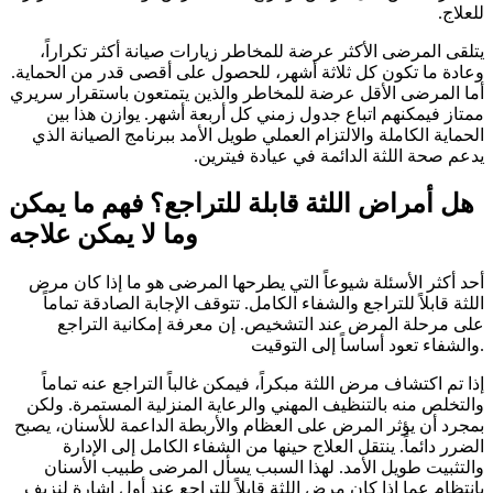
للعلاج.
يتلقى المرضى الأكثر عرضة للمخاطر زيارات صيانة أكثر تكراراً،
وعادة ما تكون كل ثلاثة أشهر، للحصول على أقصى قدر من الحماية.
أما المرضى الأقل عرضة للمخاطر والذين يتمتعون باستقرار سريري
ممتاز فيمكنهم اتباع جدول زمني كل أربعة أشهر. يوازن هذا بين
الحماية الكاملة والالتزام العملي طويل الأمد ببرنامج الصيانة الذي
يدعم صحة اللثة الدائمة في عيادة فيترين.
هل أمراض اللثة قابلة للتراجع؟ فهم ما يمكن
وما لا يمكن علاجه
أحد أكثر الأسئلة شيوعاً التي يطرحها المرضى هو ما إذا كان مرض
اللثة قابلاً للتراجع والشفاء الكامل. تتوقف الإجابة الصادقة تماماً
على مرحلة المرض عند التشخيص. إن معرفة إمكانية التراجع
والشفاء تعود أساساً إلى التوقيت.
إذا تم اكتشاف مرض اللثة مبكراً، فيمكن غالباً التراجع عنه تماماً
والتخلص منه بالتنظيف المهني والرعاية المنزلية المستمرة. ولكن
بمجرد أن يؤثر المرض على العظام والأربطة الداعمة للأسنان، يصبح
الضرر دائماً. ينتقل العلاج حينها من الشفاء الكامل إلى الإدارة
والتثبيت طويل الأمد. لهذا السبب يسأل المرضى طبيب الأسنان
بانتظام عما إذا كان مرض اللثة قابلاً للتراجع عند أول إشارة لنزيف