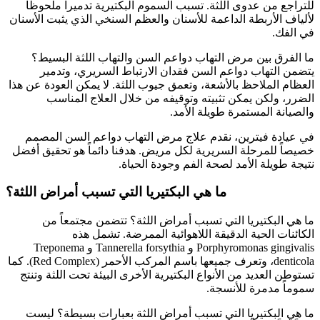
للتراجع من عدوى اللثة. تسبب السموم البكتيرية تدميراً ملحوظاً
لألياف الأربطة الداعمة للأسنان والعظم السنخي الذي يثبت الأسنان
في الفك.
ما الفرق بين مرض التهاب دواعم السن والتهاب اللثة البسيط؟
يتضمن التهاب دواعم السن فقدان الارتباط السريري، وتدمير
العظام الملاحظ بالأشعة، وتعمق جيوب اللثة. لا يمكن العودة عن هذا
الضرر، ولكن يمكن تثبيته وتوقيفه من خلال العلاج المناسب
والصيانة المستمرة طويلة الأمد.
في عيادة فيترين، نقدم علاج مرض التهاب دواعم السن المصمم
خصيصاً للمرحلة السريرية لكل مريض. هدفنا دائماً هو تحقيق أفضل
نتيجة طويلة الأمد لصحة الفم وجودة الحياة.
ما هي البكتيريا التي تسبب أمراض اللثة؟
ما هي البكتيريا التي تسبب أمراض اللثة؟ تتضمن مجتمعاً من
الكائنات الحية الدقيقة اللاهوائية الممرضة. تشمل هذه
Porphyromonas gingivalis و Tannerella forsythia و Treponema
denticola، وتعرف جميعها باسم المركب الأحمر (Red Complex). كما
تستوطن العديد من الأنواع البكتيرية الأخرى البيئة تحت اللثة وتنتج
سموماً مدمرة للأنسجة.
ما هي البكتيريا التي تسبب أمراض اللثة بعبارات بسيطة؟ ليست