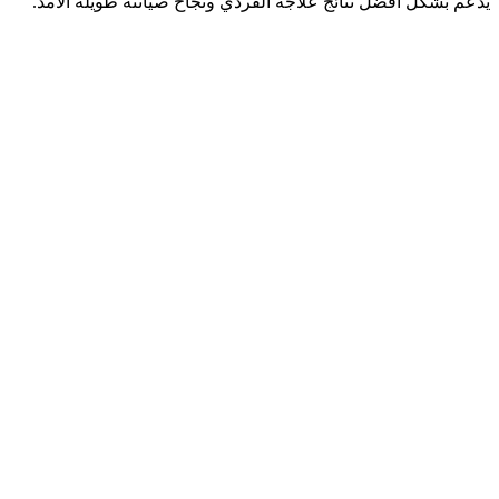
يدعم بشكل أفضل نتائج علاجه الفردي ونجاح صيانته طويلة الأمد.