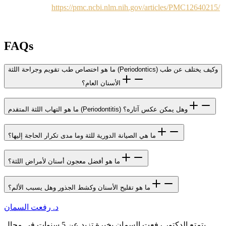
https://pmc.ncbi.nlm.nih.gov/articles/PMC12640215/
FAQs
ما هو اختصاص طب تقويم وجراحة اللثة (Periodontics) وكيف يختلف عن طب
الأسنان العام؟
ما هو التهاب اللثة المتقدم (Periodontitis) وهل يمكن عكس آثاره؟
ما هي الصيانة الدورية للثة وما مدى تكرار الحاجة إليها؟
ما هو أفضل معجون أسنان لأمراض اللثة؟
ما هو تقليح الأسنان وكشط الجذور وهل يسبب الألم؟
د. رفعت السمان
يتمتع الدكتور رفعت السمان بخبرة تزيد عن 5 سنوات في مجال