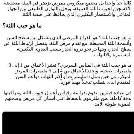
كائناً حياً واحداً بل مجتمع ميكروبي ممرض يزدهر في البيئة منخفضة
الأكسجين لجيوب اللثة العميقة، ويخل بالتوازن الطبيعي بين الجهاز
المناعي والاستعمار البكتيري الذي يحافظ على صحة اللثة.
ما هو جيب اللثة؟
ما هو جيب اللثة؟ هو الفراغ المرضي الذي يتشكل بين سطح السن
وأنسجة اللثة المحيطة. مع تقدم مرض اللثة، ينفصل ارتباط اللثة عن
سطح الجذر، ويتهاجر نحو ذروة الجذر بسبب العدوى البكتيرية
المستمرة والالتهاب.
ما هو جيب اللثة في القياس السريري؟ تعتبر الأعماق من 1 إلى 3
مليمترات صحية، وتحدد الأعماق من 4 إلى 5 مليمترات المرض
المبكر، في حين تمثل 6 مليمترات أو أكثر التهاب دواعم السن
المتقدم الذي يتطلب تدخلاً مهنياً فورياً.
في عيادة فيترين، نقوم بدراسة وقياس أعماق جيوب اللثة ومراقبتها
بدقة كاملة. نحن ملتزمون بالحفاظ على أسنان كل مريض وصحتهم
الفموية طويلة الأمد.