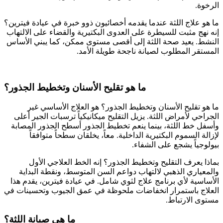
الرخوة.
ما هو علاج اللثة عندما يقدمه أخصائيون ذوو خبرة في عيادة فيترين؟
إنه نهج مثبت للسيطرة على العدوى البكتيرية والقضاء على الالتهاب
النشط. يعيد صحة اللثة إلى أقصى مستوى ممكن، كما يبني الأساس
المستقر المطلوب لصيانة ناجحة طويلة الأمد.
ما هو تقليح الأسنان وتخطيط الجذور؟
ما هو تقليح الأسنان وتخطيط الجذور؟ هو العلاج الأساسي غير
الجراحي لأمراض اللثة. يزيل التقليح ميكانيكياً ترسبات الجير أعلى
وأسفل خط اللثة، بينما ينعم تخطيط الجذور أسطح الجذور المصابة
لإزالة السموم البكتيرية الداخلية. معاً، يخلقان سطحاً متوافقاً
بيولوجياً يشجع على الشفاء.
بماذا يعرف التقليح وتخطيط الجذور؟ إنه الخط العلاجي الأول
والمعياري الذهبي لالتهاب دواعم السن المتوسط، ونقطة البداية
الأساسية لأي برنامج علاج لثوي شامل. في عيادة فيترين، يقدم هذا
العلاج باستمرار انخفاضات ملحوظة في عمق الجيوب وتحسينات في
مستوى الارتباط.
ما هي صيانة اللثة؟