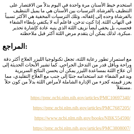
استخدم خيط الأسنان مرة واحدة في اليوم بدلاً من الاقتصار على
التنظيف بالفرشاة. الترسبات بين الأسنان هي ما يميل التنظيف
بالفرشاة وحده إلى إغفاله، وتلك الترسبات المخفية هي الأكثر تسبباً
في التهاب اللثة. إذا كنت تدخن، فاعلم أنه لا يكتفي بإبطاء الشفاء
فحسب، بل يخفي أيضاً نزيف اللثة الذي ينبه عادة كإشارة تحذير
مبكرة، لذلك يمكن أن يتقدم مرض اللثة أكثر قبل ملاحظته.
المراجع:
مع استمرار تطور رعاية اللثة، تجعل تكنولوجيا الليزر العلاج أكثر دقة
وراحة وبأقل قدر من التدخل الجراحي. كما تشير الأبحاث الحديثة إلى
أن علاج اللثة بمساعدة الليزر يمكن أن يحسن النتائج السريرية
ويدعم الشفاء عند استخدامه جنبًا إلى جنب مع العلاج التقليدي، مما
يعزز قيمته كجزء من الإدارة الشاملة لأمراض اللثة بدلاً من كون حلاً
مستقلاً.
https://pmc.ncbi.nlm.nih.gov/articles/PMC10697340/
https://pmc.ncbi.nlm.nih.gov/articles/PMC7687205/
https://www.ncbi.nlm.nih.gov/books/NBK554590/
https://pmc.ncbi.nlm.nih.gov/articles/PMC3808007/