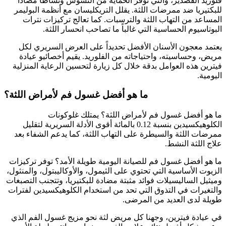
فلوريد القصدير، والتي توفر الحماية من التسوس ونشاطاً مضاداً
للبكتيريا ضد ممرضات اللثة. يقلل التريكليسان مع أنظمة البوليمر
المساعد من التهاب اللثة والترسبات. كما تعالج تركيزات نترات
البوتاسيوم الحساسية التي غالباً ما تصاحب انحسار اللثة.
يعتمد معجون الأسنان الأفضل تحديداً على العرض السريري لكل
مريض، وحساسيته، واحتياجاته من الفلوريد. يقيم أخصائيو عيادة
فيترين هذه العوامل بدقة خلال كل زيارة لتحسين الرعاية المنزلية
اليومية.
ما هو أفضل غسول فم لأمراض اللثة؟
ما هو أفضل غسول فم لأمراض اللثة؟ يمتلك غلوكونات
الكلوهيكسيدين بنسبة 0.12 بالمائة أقوى الأدلة السريرية لتقليل
ممرضات اللثة والسيطرة على التهاب اللثة، كما يدعم الشفاء بعد
علاج اللثة النشط.
ما هو أفضل غسول فم للصيانة اليومية طويلة الأمد؟ توفر تركيزات
الزيوت الأساسية التي تحتوي على الثيمول، والأوكاليبتول، والمنثول،
وميثيل الساليسيلات فوائد مثبتة مضادة للبكتيريا، وتتجنب التصبغات
والتغيرات في التذوق التي تحد من استخدام الكلوهيكسيدين لفترات
طويلة لدى العديد من المرضى.
في عيادة فيترين، وجهنا كل مريض لثة نحو مزيج غسول الفم الذي