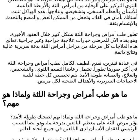
اللثوي التركيز على الوقاية من أمراض اللثة والأربطة الداعمة
للأسنان والعظم السنخي، وتشخيصها وعلاجها. هذه الهياكل تثبت
أسنانك بأمان في الفك، وتجعل من الممكن العض والمضغ والتحدث
والابتسام بثقة.
تطور طب أمراض وجراحة اللثة بشكل كبير خلال العقود الأخيرة.
وهو يقدم الآن للمرضى خيارات علاجية جراحية وغير جراحية. تعالج
هذه العلاجات كل مرحلة من مراحل أمراض اللثة بدقة سريرية عالية
ونتائج دائمة.
في عيادة فيترين، نقدم الطيف الكامل لطب أمراض وجراحة اللثة
في أكثر صورها تطوراً. تشمل رعايتنا التقييم اللثوي، والتشخيص،
والعلاج، والصيانة طويلة الأمد. يتم تخصيص كل خطة لتلبية
الاحتياجات السريرية والأهداف الصحية لكل مريض.
ما هو طب أمراض وجراحة اللثة ولماذا هو
مهم؟
ما هو طب أمراض وجراحة اللثة ولماذا يهم لصحتك طويلة الأمد؟
يؤثر مرض اللثة على معظم البالغين بدرجة ما، وهو أيضاً السبب
الرئيسي لفقدان الأسنان لدى البالغين في جميع أنحاء العالم.
ما هو جوهر طب أمراض وجراحة اللثة؟ يستند إلى فكرة رئيسية