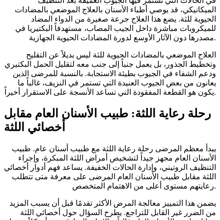
في الحالات التي تستمر فيها الجيوب العميقة بعد التنظيف
الميكانيكي، قد يوصي أطباء الأسنان بالعلاج الموضعي بالمضادات
الحيوية للثة. يضع هذا العلاج جرعة صغيرة من الدواء المضاد
للميكروبات مباشرة داخل الجيب المصاب، مستهدفاً البكتيريا في
مصدرها دون الآثار الأوسع لدورة المضادات الحيوية الجهازية.
العلاج الموضعي بالمضادات الحيوية للثة ليس بديلاً عن التقليح
وتخطيط الجذور، بل يعمل جنباً إلى جنب معه لتقليل الحمل البكتيري
ودعم الشفاء في الجيوب بطيئة الاستجابة. بالنسبة للمرضى الذين
يعانون من بعض الجيوب العنيدة التي تستمر في النزيف، غالباً ما
يكون هو القطعة المفقودة التي تساعد الأنسجة على الاستقرار أخيراً.
رحلة رعاية اللثة: طبيب الأسنان العام مقابل
أخصائي اللثة
يبدأ معظم المرضى رحلة رعاية اللثة مع طبيب أسنان عام. طبيب
الأسنان العام مجهز جيداً لتشخيص أمراض اللثة المبكرة، وإجراء
التنظيف الروتيني، وإدارة الحالات الخفيفة. يساعد فهم أدوار أخصائي
اللثة مقابل طبيب الأسنان العام المرضى على معرفة متى تتطلب
رعايتهم مستوى أعلى من الاهتمام المتخصص.
يضمن هذا التمييز معالجة المرض الأكثر تقدمًا قبل أن يسبب المزيد
من الضرر غير القابل للتراجع. يطرح السؤال حول أخصائي اللثة