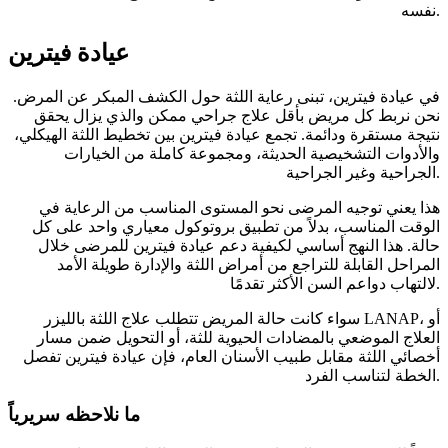
نفسه.
عيادة فيترين
في عيادة فيترين، تبنى رعاية اللثة حول الكشف المبكر عن المرض.
نحن نربط كل مريض بأقل علاج جراحي ممكن والذي يزال يحقق
نتيجة مستقرة ودائمة. تجمع عيادة فيترين بين تخطيط اللثة الهيكلي،
والأدوات التشخيصية الحديثة، ومجموعة كاملة من الخيارات
الجراحية وغير الجراحية.
هذا يعني توجيه المرضى نحو المستوى المناسب من الرعاية في
الوقت المناسب، بدلاً من تطبيق بروتوكول معياري واحد على كل
حالة. هذا النهج أساسي لكيفية دعم عيادة فيترين للمرضى خلال
المراحل القابلة للتراجع من أمراض اللثة والإدارة طويلة الأمد
لالتهاب دواعم السن الأكثر تقدمًا.
سواء كانت حالة المريض تتطلب علاج اللثة بالليزر LANAP، أو
العلاج الموضعي بالمضادات الحيوية للثة، أو التحويل ضمن مسار
أخصائي اللثة مقابل طبيب الأسنان العام، فإن عيادة فيترين تفصل
الخطة لتناسب الفرد.
ما نلاحظه سريرياً