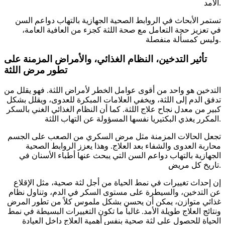
الأمد.
تستمر الأبحاث في الروابط الصحية الجهازية بالتهاب دواعم السن
في تعزيز حجة التعامل مع صحة اللثة كجزء من العافية العامة،
وليس كمسألة منفصلة.
تأثير التدخين، النظام الغذائي، والأمراض المزمنة على
تطور مرض اللثة
التدخين هو واحد من أقوى عوامل الخطر لأمراض اللثة. فهو يقلل من
تدفق الدم إلى اللثة، ويخفي العلامات المبكرة للعدوى، ويقلل بشكل
كبير من معدل نجاح علاج اللثة. كما أن النظام الغذائي الغني بالسكر
المكرر يغذي البكتيريا نفسها المسؤولة عن التهاب اللثة.
تجعل الحالات المزمنة مثل مرض السكري من الصعب على الجسم
محاربة العدوى والشفاء بعد العلاج. وهذا يعزز الروابط الصحية
الجهازية بالتهاب دواعم السن التي يبحث عنها أطباء الأسنان في
تاريخ كل مريض.
إن إحداث تغييرات في نمط الحياة من أجل لثة صحية، مثل الإقلاع
عن التدخين، والسيطرة على مستوى السكر في الدم، وتناول نظام
غذائي متوازن، يمكن أن يحسن بشكل ملموس كلاً من تطور المرض
ونتائج العلاج طويلة الأمد. غالباً ما تكون التغييرات البسيطة في نمط
الحياة للحصول على لثة صحية بنفس أهمية العلاج داخل العيادة