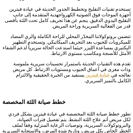
تستخدم تقنيات التقليح وتخطيط الجذور الحديثة في عيادة فيترين
أجهزة الموجات فوق الصوتية الكهرواجهدية المتقدمة إلى جانب
التقليح اليدوي الدقيق. ينجم عن هذا تجريف كامل تحت اللثة بأقصى
قدر من الفعالية السريرية وراحة المريض.
تتضمن بروتوكولاتنا المخدّر المحلي للراحة الكاملة والري المضاد
للميكروبات للجيوب بعد التجريف الميكانيكي. وتستخدم التطهير
البكتيري بمساعدة الليزر حيثما استدعت الحالة سريرياً لدعم الشفاء
الأمثل للأنسجة ومكاسب مستوى الارتباط.
تقدم هذه التقنيات الحديثة باستمرار تحسينات سريرية ملموسة
وذات مغزى في أعماق الجيوب ومستويات الارتباط. كل مريض
نعالجه في
عيادة فيترين
يستفيد من الخبرة الحقيقية والالتزام
الكامل بالتميز السريري.
خطط صيانة اللثة المخصصة
تطور خطط صيانة اللثة المخصصة في عيادة فيترين بشكل فردي
لكل مريض أتم علاج اللثة النشط. يتم تفصيل فترات الصيانة،
والبروتوكولات السريرية، وتوصيات الرعاية المنزلية وفقاً لملف
الخطر الخاص بكل مريض، وتاريخ شدة المرض، والاستجابة السريرية