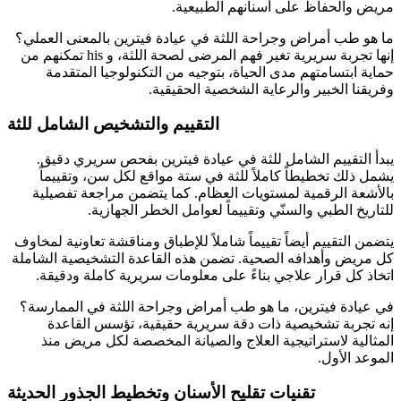
مريض والحفاظ على أسنانهم الطبيعية.
ما هو طب أمراض وجراحة اللثة في عيادة فيترين بالمعنى العملي؟
إنها تجربة سريرية تغير فهم المرضى لصحة اللثة، و his تمكنهم من
حماية ابتسامتهم مدى الحياة، بتوجيه من التكنولوجيا المتقدمة
وفريقنا الخبير والرعاية الشخصية الحقيقية.
التقييم والتشخيص الشامل للثة
يبدأ التقييم الشامل للثة في عيادة فيترين بفحص سريري دقيق.
يشمل ذلك تخطيطاً كاملاً للثة في ستة مواقع لكل سن، وتقييماً
بالأشعة الرقمية لمستويات العظام. كما يتضمن مراجعة تفصيلية
للتاريخ الطبي والسنّي وتقييماً لعوامل الخطر الجهازية.
يتضمن التقييم أيضاً تقييماً شاملاً للإطباق ومناقشة تعاونية لمخاوف
كل مريض وأهدافه الصحية. تضمن هذه القاعدة التشخيصية الشاملة
اتخاذ كل قرار علاجي بناءً على معلومات سريرية كاملة ودقيقة.
في عيادة فيترين، ما هو طب أمراض وجراحة اللثة في الممارسة؟
إنه تجربة تشخيصية ذات دقة سريرية حقيقية، تؤسس القاعدة
المثالية لاستراتيجية العلاج والصيانة المخصصة لكل مريض منذ
الموعد الأول.
تقنيات تقليح الأسنان وتخطيط الجذور الحديثة