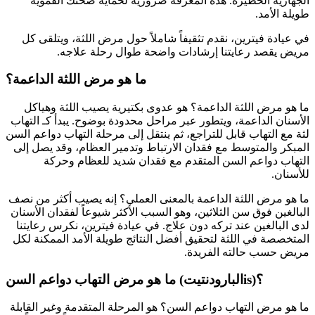
الجهازية الخطيرة. هذه المعرفة ضرورية لحماية صحتك الفموية
طويلة الأمد.
في عيادة فيترين، نقدم تثقيفاً شاملاً حول مرض اللثة، ويتلقى كل
مريض يقصد رعايتنا إرشادات واضحة طوال رحلة علاجه.
ما هو مرض اللثة الداعمة؟
ما هو مرض اللثة الداعمة؟ هو عدوى بكتيرية يصيب اللثة وهياكل
الأسنان الداعمة، ويتطور عبر مراحل محدودة بوضوح. يبدأ كـ التهاب
لثة مع التهاب قابل للتراجع، ثم ينتقل إلى مرحلة التهاب دواعم السن
المبكر والمتوسط مع فقدان الارتباط وتدمير العظام، وقد يصل إلى
التهاب دواعم السن المتقدم مع فقدان شديد للعظام وحركة
للأسنان.
ما هو مرض اللثة الداعمة بالمعنى العملي؟ إنه يصيب أكثر من نصف
البالغين فوق سن الثلاثين، وهو السبب الأكثر شيوعاً لفقدان الأسنان
لدى البالغين عند تركه دون علاج. في عيادة فيترين، نكرس رعايتنا
المتخصصة في اللثة لتحقيق أفضل النتائج طويلة الأمد الممكنة لكل
مريض حسب حالته الفريدة.
ما هو مرض التهاب دواعم السن (البارودنتيتis)؟
ما هو مرض التهاب دواعم السن؟ هو المرحلة المتقدمة وغير القابلة