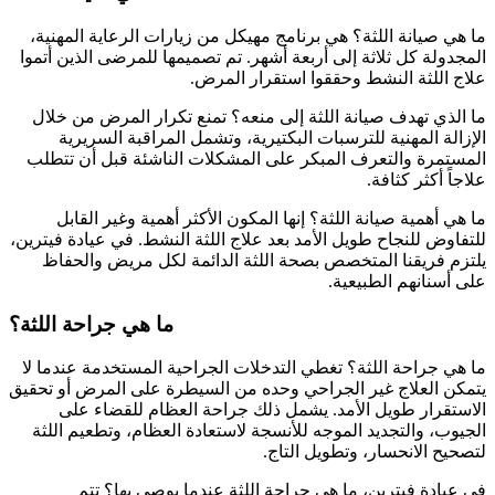
ما هي صيانة اللثة؟ هي برنامج مهيكل من زيارات الرعاية المهنية،
المجدولة كل ثلاثة إلى أربعة أشهر. تم تصميمها للمرضى الذين أتموا
علاج اللثة النشط وحققوا استقرار المرض.
ما الذي تهدف صيانة اللثة إلى منعه؟ تمنع تكرار المرض من خلال
الإزالة المهنية للترسبات البكتيرية، وتشمل المراقبة السريرية
المستمرة والتعرف المبكر على المشكلات الناشئة قبل أن تتطلب
علاجاً أكثر كثافة.
ما هي أهمية صيانة اللثة؟ إنها المكون الأكثر أهمية وغير القابل
للتفاوض للنجاح طويل الأمد بعد علاج اللثة النشط. في عيادة فيترين،
يلتزم فريقنا المتخصص بصحة اللثة الدائمة لكل مريض والحفاظ
على أسنانهم الطبيعية.
ما هي جراحة اللثة؟
ما هي جراحة اللثة؟ تغطي التدخلات الجراحية المستخدمة عندما لا
يتمكن العلاج غير الجراحي وحده من السيطرة على المرض أو تحقيق
الاستقرار طويل الأمد. يشمل ذلك جراحة العظام للقضاء على
الجيوب، والتجديد الموجه للأنسجة لاستعادة العظام، وتطعيم اللثة
لتصحيح الانحسار، وتطويل التاج.
في عيادة فيترين، ما هي جراحة اللثة عندما يوصى بها؟ تتم