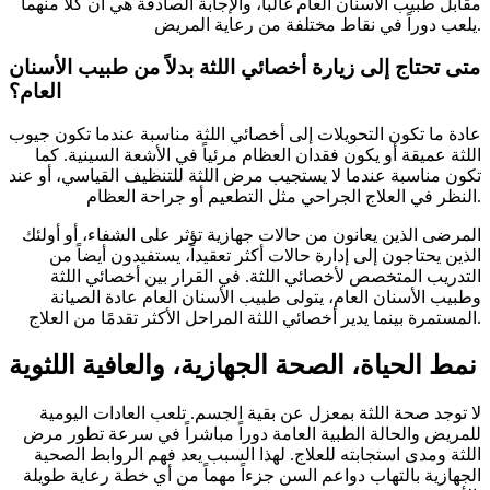
مقابل طبيب الأسنان العام غالباً، والإجابة الصادقة هي أن كلاً منهما
يلعب دوراً في نقاط مختلفة من رعاية المريض.
متى تحتاج إلى زيارة أخصائي اللثة بدلاً من طبيب الأسنان
العام؟
عادة ما تكون التحويلات إلى أخصائي اللثة مناسبة عندما تكون جيوب
اللثة عميقة أو يكون فقدان العظام مرئياً في الأشعة السينية. كما
تكون مناسبة عندما لا يستجيب مرض اللثة للتنظيف القياسي، أو عند
النظر في العلاج الجراحي مثل التطعيم أو جراحة العظام.
المرضى الذين يعانون من حالات جهازية تؤثر على الشفاء، أو أولئك
الذين يحتاجون إلى إدارة حالات أكثر تعقيداً، يستفيدون أيضاً من
التدريب المتخصص لأخصائي اللثة. في القرار بين أخصائي اللثة
وطبيب الأسنان العام، يتولى طبيب الأسنان العام عادة الصيانة
المستمرة بينما يدير أخصائي اللثة المراحل الأكثر تقدمًا من العلاج.
نمط الحياة، الصحة الجهازية، والعافية اللثوية
لا توجد صحة اللثة بمعزل عن بقية الجسم. تلعب العادات اليومية
للمريض والحالة الطبية العامة دوراً مباشراً في سرعة تطور مرض
اللثة ومدى استجابته للعلاج. لهذا السبب يعد فهم الروابط الصحية
الجهازية بالتهاب دواعم السن جزءاً مهماً من أي خطة رعاية طويلة