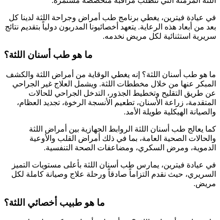
اللثة المزمنة التي تتطلب مراقبة متخصصة مستمرة.
في عيادة فيترين، يغطي برنامج طب أمراض وجراحة اللثة لدينا كل
بعد من أبعاد هذه الرعاية. يتعهد أخصائيونا المدربون دولياً بتقديم نتائج
سريرية استثنائية لكل مريض نخدمه.
ما هو طب أسنان اللثة؟
ما هو طب أسنان اللثة؟ إنه يغطي الوقاية من أمراض اللثة والكشف
المبكر عنها من خلال مخططات اللثة. ويشمل العلاج غير الجراحي
عن طريق التقليح وتخطيط الجذور، التدخل الجراحي للحالات
المتقدمة، زراعة الأسنان، تطعيم الأنسجة الرخوة، تجديد العظام،
والصيانة الهيكلية طويلة الأمد.
كما يعالج طب أسنان اللثة الروابط الجهازية بين أمراض اللثة
والحالات الصحية العامة، بما في ذلك أمراض القلب والأوعية
الدموية، ومرض السكري، ومضاعفات الصحة التنفسية.
في عيادة فيترين، يمارس طب أسنان اللثة بأعلى مستويات التميز
السريري، حيث نقدم التزاماً صادقاً ورحلة علاج وصيانة كاملة لكل
مريض.
ما هو طبيب أخصائي اللثة؟