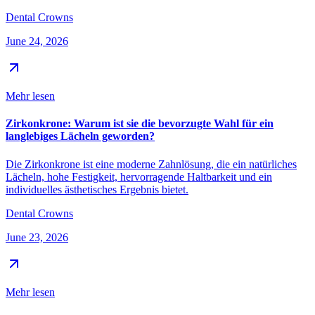
Dental Crowns
June 24, 2026
Mehr lesen
Zirkonkrone: Warum ist sie die bevorzugte Wahl für ein
langlebiges Lächeln geworden?
Die Zirkonkrone ist eine moderne Zahnlösung, die ein natürliches
Lächeln, hohe Festigkeit, hervorragende Haltbarkeit und ein
individuelles ästhetisches Ergebnis bietet.
Dental Crowns
June 23, 2026
Mehr lesen