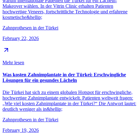
warum internationale Patienten die Türkei für ein Lächeln-
Makeover wählen. In der Vitrin Clinic erhalten Patienten
hochwertige Veneers, fortschrittliche Technologie und erfahrene
kosmetische&hellip;
Zahnprothesen in der Türkei
February 22, 2026
Mehr lesen
Was kosten Zahnimplantate in der Türkei: Erschwingliche
Lösungen für ein gesundes Lächeln
Die Türkei hat sich zu einem globalen Hotspot für erschwingliche,
hochwertige Zahnimplantate entwickelt. Patienten weltweit fragen:
„Wie viel kosten Zahnimplantate in der Türkei?“ Die Antwort lautet:
deutlich weniger als in&hellip;
Zahnprothesen in der Türkei
February 19, 2026