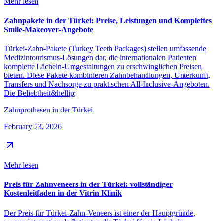
Mehr lesen
Zahnpakete in der Türkei: Preise, Leistungen und Komplettes
Smile‑Makeover‑Angebote
Türkei-Zahn-Pakete (Turkey Teeth Packages) stellen umfassende
Medizintourismus-Lösungen dar, die internationalen Patienten
komplette Lächeln-Umgestaltungen zu erschwinglichen Preisen
bieten. Diese Pakete kombinieren Zahnbehandlungen, Unterkunft,
Transfers und Nachsorge zu praktischen All-Inclusive-Angeboten.
Die Beliebtheit&hellip;
Zahnprothesen in der Türkei
February 23, 2026
Mehr lesen
Preis für Zahnveneers in der Türkei: vollständiger
Kostenleitfaden in der Vitrin Klinik
Der Preis für Türkei-Zahn-Veneers ist einer der Hauptgründe,