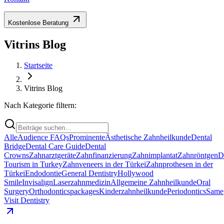
Kostenlose Beratung
Vitrins Blog
Startseite
Vitrins Blog
Nach Kategorie filtern:
Alle
Audience FAQs
Prominente
Ästhetische Zahnheilkunde
Dental
Bridge
Dental Care Guide
Dental
Crowns
Zahnarztgeräte
Zahnfinanzierung
Zahnimplantat
Zahnröntgen
D
Tourism in Turkey
Zahnveneers in der Türkei
Zahnprothesen in der
Türkei
Endodontie
General Dentistry
Hollywood
Smile
Invisalign
Laserzahnmedizin
Allgemeine Zahnheilkunde
Oral
Surgery
Orthodontics
packages
Kinderzahnheilkunde
Periodontics
Same
Visit Dentistry