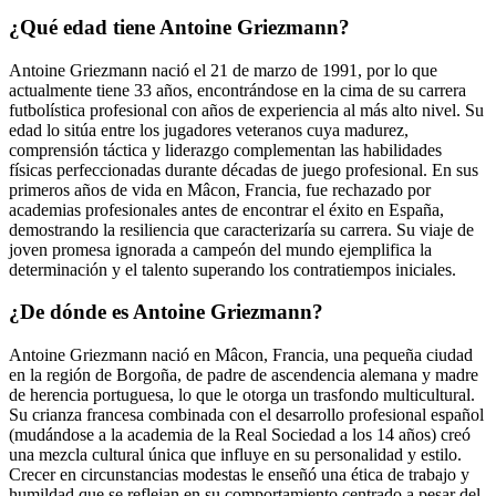
¿Qué edad tiene Antoine Griezmann?
Antoine Griezmann nació el 21 de marzo de 1991, por lo que
actualmente tiene 33 años, encontrándose en la cima de su carrera
futbolística profesional con años de experiencia al más alto nivel. Su
edad lo sitúa entre los jugadores veteranos cuya madurez,
comprensión táctica y liderazgo complementan las habilidades
físicas perfeccionadas durante décadas de juego profesional. En sus
primeros años de vida en Mâcon, Francia, fue rechazado por
academias profesionales antes de encontrar el éxito en España,
demostrando la resiliencia que caracterizaría su carrera. Su viaje de
joven promesa ignorada a campeón del mundo ejemplifica la
determinación y el talento superando los contratiempos iniciales.
¿De dónde es Antoine Griezmann?
Antoine Griezmann nació en Mâcon, Francia, una pequeña ciudad
en la región de Borgoña, de padre de ascendencia alemana y madre
de herencia portuguesa, lo que le otorga un trasfondo multicultural.
Su crianza francesa combinada con el desarrollo profesional español
(mudándose a la academia de la Real Sociedad a los 14 años) creó
una mezcla cultural única que influye en su personalidad y estilo.
Crecer en circunstancias modestas le enseñó una ética de trabajo y
humildad que se reflejan en su comportamiento centrado a pesar del