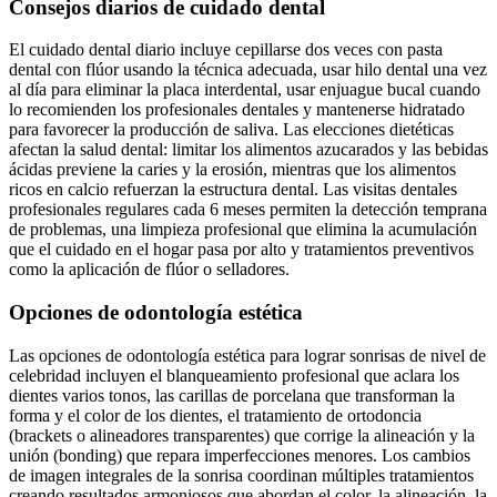
Consejos diarios de cuidado dental
El cuidado dental diario incluye cepillarse dos veces con pasta
dental con flúor usando la técnica adecuada, usar hilo dental una vez
al día para eliminar la placa interdental, usar enjuague bucal cuando
lo recomienden los profesionales dentales y mantenerse hidratado
para favorecer la producción de saliva. Las elecciones dietéticas
afectan la salud dental: limitar los alimentos azucarados y las bebidas
ácidas previene la caries y la erosión, mientras que los alimentos
ricos en calcio refuerzan la estructura dental. Las visitas dentales
profesionales regulares cada 6 meses permiten la detección temprana
de problemas, una limpieza profesional que elimina la acumulación
que el cuidado en el hogar pasa por alto y tratamientos preventivos
como la aplicación de flúor o selladores.
Opciones de odontología estética
Las opciones de odontología estética para lograr sonrisas de nivel de
celebridad incluyen el blanqueamiento profesional que aclara los
dientes varios tonos, las carillas de porcelana que transforman la
forma y el color de los dientes, el tratamiento de ortodoncia
(brackets o alineadores transparentes) que corrige la alineación y la
unión (bonding) que repara imperfecciones menores. Los cambios
de imagen integrales de la sonrisa coordinan múltiples tratamientos
creando resultados armoniosos que abordan el color, la alineación, la