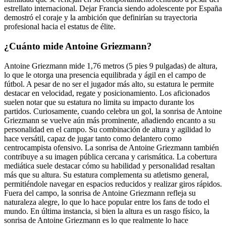
estrellato internacional. Dejar Francia siendo adolescente por España
demostró el coraje y la ambición que definirían su trayectoria
profesional hacia el estatus de élite.
¿Cuánto mide Antoine Griezmann?
Antoine Griezmann mide 1,76 metros (5 pies 9 pulgadas) de altura,
lo que le otorga una presencia equilibrada y ágil en el campo de
fútbol. A pesar de no ser el jugador más alto, su estatura le permite
destacar en velocidad, regate y posicionamiento. Los aficionados
suelen notar que su estatura no limita su impacto durante los
partidos. Curiosamente, cuando celebra un gol, la sonrisa de Antoine
Griezmann se vuelve aún más prominente, añadiendo encanto a su
personalidad en el campo. Su combinación de altura y agilidad lo
hace versátil, capaz de jugar tanto como delantero como
centrocampista ofensivo. La sonrisa de Antoine Griezmann también
contribuye a su imagen pública cercana y carismática. La cobertura
mediática suele destacar cómo su habilidad y personalidad resaltan
más que su altura. Su estatura complementa su atletismo general,
permitiéndole navegar en espacios reducidos y realizar giros rápidos.
Fuera del campo, la sonrisa de Antoine Griezmann refleja su
naturaleza alegre, lo que lo hace popular entre los fans de todo el
mundo. En última instancia, si bien la altura es un rasgo físico, la
sonrisa de Antoine Griezmann es lo que realmente lo hace