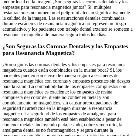
menor local en la imagen. ¿Son seguras las coronas dentales y los
empastes para resonancia magnética juntos? Sí, múltiples
restauraciones no aumentan el peligro ni afectan significativamente
la calidad de la imagen. Las restauraciones dentales combinadas
durante escáneres de resonancia magnética no representan riesgo
acumulativo, y los pacientes con trabajo dental extenso se someten a
resonancia magnética de manera segura todos los días.
¿Son Seguras las Coronas Dentales y los Empastes
para Resonancia Magnética?
¿Son seguras las coronas dentales y los empastes para resonancia
magnética cuando están combinados en la misma boca? Sí, los
pacientes pueden someterse de manera segura a escáneres de
resonancia magnética con coronas y empastes presentes sin riesgos
para la salud. La compatibilidad de los empastes compuestos con
resonancia magnética es excelente: los empastes de resina
compuesta del color del diente no contienen metal y son
completamente no magnéticos, sin causar preocupaciones de
seguridad ni artefactos en la imagen durante la resonancia
magnética. La seguridad de los empastes de amalgama para
resonancia magnética también está bien establecida: a pesar de
contener metales incluyendo plata, estaño, cobre y mercurio, la
amalgama dental es no ferromagnética y segura durante la
resonancia magnética, aunque puede causar distorsión menor local