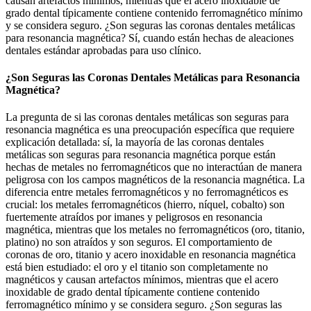
causan artefactos mínimos, mientras que el acero inoxidable de
grado dental típicamente contiene contenido ferromagnético mínimo
y se considera seguro. ¿Son seguras las coronas dentales metálicas
para resonancia magnética? Sí, cuando están hechas de aleaciones
dentales estándar aprobadas para uso clínico.
¿Son Seguras las Coronas Dentales Metálicas para Resonancia
Magnética?
La pregunta de si las coronas dentales metálicas son seguras para
resonancia magnética es una preocupación específica que requiere
explicación detallada: sí, la mayoría de las coronas dentales
metálicas son seguras para resonancia magnética porque están
hechas de metales no ferromagnéticos que no interactúan de manera
peligrosa con los campos magnéticos de la resonancia magnética. La
diferencia entre metales ferromagnéticos y no ferromagnéticos es
crucial: los metales ferromagnéticos (hierro, níquel, cobalto) son
fuertemente atraídos por imanes y peligrosos en resonancia
magnética, mientras que los metales no ferromagnéticos (oro, titanio,
platino) no son atraídos y son seguros. El comportamiento de
coronas de oro, titanio y acero inoxidable en resonancia magnética
está bien estudiado: el oro y el titanio son completamente no
magnéticos y causan artefactos mínimos, mientras que el acero
inoxidable de grado dental típicamente contiene contenido
ferromagnético mínimo y se considera seguro. ¿Son seguras las