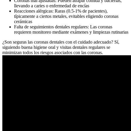
Coronas mal ajustadas: Pueden atrapar comida y bacterias,
llevando a caries o enfermedad de encías
Reacciones alérgicas: Raras (0.5-1% de pacientes),
típicamente a ciertos metales, evitables eligiendo coronas
cerámicas
Falta de seguimientos dentales regulares: Las coronas
requieren monitoreo mediante exámenes y limpiezas rutinarias
¿Son seguras las coronas dentales con el cuidado adecuado? Sí,
siguiendo buena higiene oral y visitas dentales regulares se
minimizan todos los riesgos asociados con las coronas.