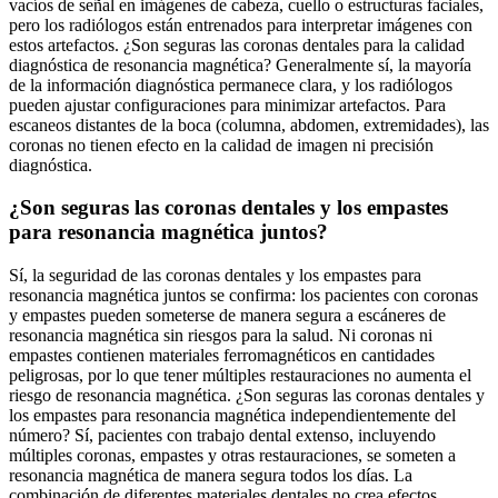
vacíos de señal en imágenes de cabeza, cuello o estructuras faciales,
pero los radiólogos están entrenados para interpretar imágenes con
estos artefactos. ¿Son seguras las coronas dentales para la calidad
diagnóstica de resonancia magnética? Generalmente sí, la mayoría
de la información diagnóstica permanece clara, y los radiólogos
pueden ajustar configuraciones para minimizar artefactos. Para
escaneos distantes de la boca (columna, abdomen, extremidades), las
coronas no tienen efecto en la calidad de imagen ni precisión
diagnóstica.
¿Son seguras las coronas dentales y los empastes
para resonancia magnética juntos?
Sí, la seguridad de las coronas dentales y los empastes para
resonancia magnética juntos se confirma: los pacientes con coronas
y empastes pueden someterse de manera segura a escáneres de
resonancia magnética sin riesgos para la salud. Ni coronas ni
empastes contienen materiales ferromagnéticos en cantidades
peligrosas, por lo que tener múltiples restauraciones no aumenta el
riesgo de resonancia magnética. ¿Son seguras las coronas dentales y
los empastes para resonancia magnética independientemente del
número? Sí, pacientes con trabajo dental extenso, incluyendo
múltiples coronas, empastes y otras restauraciones, se someten a
resonancia magnética de manera segura todos los días. La
combinación de diferentes materiales dentales no crea efectos