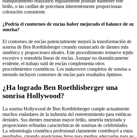
blanqueamiento realizados regularmente podrían mantener este
brillo, o las carillas de porcelana inherentemente proporcionan
coloración consistente.
¿Podría el contorneo de encías haber mejorado el balance de su
sonrisa?
El contorneo de encías potencialmente mejoró la transformación de
sonrisa de Ben Roethlisberger creando enmarcado de dientes más
simétrico y proporciones ideales. Este procedimiento remueve tejido
excesivo y remodela líneas de encías. Aunque no dramáticamente
evidente, el trabajo sutil de encías complementa otros
procedimientos cosméticos. Los makeovers completos de sonrisa a
menudo incluyen contorneo de encías para resultados óptimos.
¿Ha logrado Ben Roethlisberger una
sonrisa Hollywood?
La sonrisa Hollywood de Ben Roethlisberger cumple actualmente
muchos estándares de la industria del entretenimiento para estéticas
dentales. Sus dientes muestran mayor brillo, simetría mejorada y
proporciones refinadas características de sonrisas de celebridades.
La odontología cosmética profesional claramente contribuyó a estos
resultados, creando apariciones listas para medios adecuadas para su