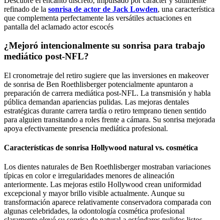
Descubre el encanto discreto, impulsado por carácter y sutilmente
refinado de la
sonrisa de actor de Jack Lowden
, una característica
que complementa perfectamente las versátiles actuaciones en
pantalla del aclamado actor escocés
¿Mejoró intencionalmente su sonrisa para trabajo
mediático post-NFL?
El cronometraje del retiro sugiere que las inversiones en makeover
de sonrisa de Ben Roethlisberger potencialmente apuntaron a
preparación de carrera mediática post-NFL. La transmisión y habla
pública demandan apariencias pulidas. Las mejoras dentales
estratégicas durante carrera tardía o retiro temprano tienen sentido
para alguien transitando a roles frente a cámara. Su sonrisa mejorada
apoya efectivamente presencia mediática profesional.
Características de sonrisa Hollywood natural vs. cosmética
Los dientes naturales de Ben Roethlisberger mostraban variaciones
típicas en color e irregularidades menores de alineación
anteriormente. Las mejoras estilo Hollywood crean uniformidad
excepcional y mayor brillo visible actualmente. Aunque su
transformación aparece relativamente conservadora comparada con
algunas celebridades, la odontología cosmética profesional
claramente elevó su sonrisa de natural a estándares pulidos listos