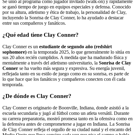
Se unió al programa como jugador invitado (walk-on) y rápidamente
se ganó tiempo de juego en equipos especiales y defensa. Conocido
por su altura, atletismo y ética de trabajo, la personalidad de Clay,
incluyendo la Sonrisa de Clay Conner, lo ha ayudado a destacar
entre sus compañeros y fanáticos.
¿Qué edad tiene Clay Conner?
Clay Conner es un
estudiante de segundo año (redshirt
sophomore)
en la temporada 2025, lo que generalmente lo sitúa en
sus 20 años recién cumplidos. A medida que ha madurado física y
mentalmente a través del atletismo universitario, la
Sonrisa de Clay
Conner
se ha vuelto más segura y expresiva. Su energía juvenil,
reflejada tanto en su estilo de juego como en su sonrisa, es parte de
lo que hace que los fanáticos y compañeros conecten con él cada
temporada.
¿De dónde es Clay Conner?
Clay Conner es originario de Boonville, Indiana, donde asistió a la
escuela secundaria y jugó al fútbol como un atleta versátil. Durante
su carrera preparatoria, mostró promesa tanto en la ofensiva como en
la defensiva antes de comprometerse a jugar en Indiana. La Sonrisa
de Clay Conner refleja el orgullo de su ciudad natal y el encanto del
Medio Oeste que lleva consigo cada vez que pisa el campo o habla