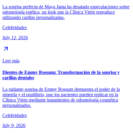
La sonrisa perfecta de Maya Jama ha desatado especulaciones sobre
odontología estética, un look que la Clínica Vitrin reproduce
utilizando carillas personalizadas.
Celebridades
July 12, 2026
Leer más
Dientes de Emmy Rossum: Transformación de la sonrisa y
carillas dentales
La radiante sonrisa de Emmy Rossum demuestra el poder de la
simetría y el equilibrio, que los pacientes pueden replicar en la
Clínica Vitrin mediante tratamientos de odontología cosmética
personalizados.
Celebridades
July 9, 2026