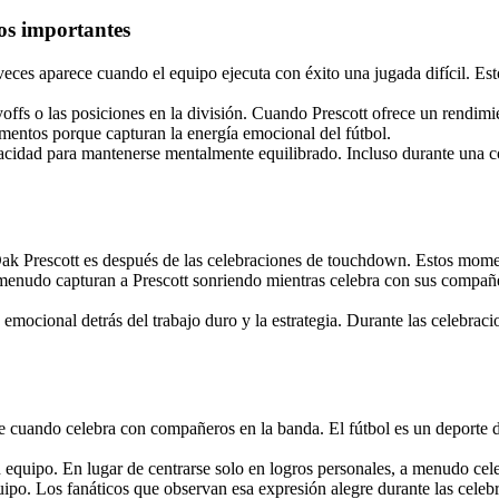
os importantes
a veces aparece cuando el equipo ejecuta con éxito una jugada difícil. 
ffs o las posiciones en la división. Cuando Prescott ofrece un rendimi
mentos porque capturan la energía emocional del fútbol.
cidad para mantenerse mentalmente equilibrado. Incluso durante una com
ak Prescott es después de las celebraciones de touchdown. Estos mome
enudo capturan a Prescott sonriendo mientras celebra con sus compañer
 emocional detrás del trabajo duro y la estrategia. Durante las celebra
cuando celebra con compañeros en la banda. El fútbol es un deporte de 
 equipo. En lugar de centrarse solo en logros personales, a menudo celeb
ipo. Los fanáticos que observan esa expresión alegre durante las celeb