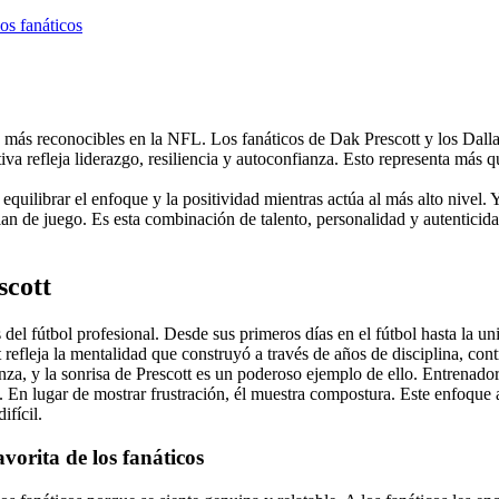
os fanáticos
es más reconocibles en la NFL. Los fanáticos de Dak Prescott y los Da
va refleja liderazgo, resiliencia y autoconfianza. Esto representa más q
equilibrar el enfoque y la positividad mientras actúa al más alto nivel
n de juego. Es esta combinación de talento, personalidad y autenticida
scott
del fútbol profesional. Desde sus primeros días en el fútbol hasta la u
t refleja la mentalidad que construyó a través de años de disciplina, con
anza, y la sonrisa de Prescott es un poderoso ejemplo de ello. Entren
 En lugar de mostrar frustración, él muestra compostura. Este enfoque 
ifícil.
avorita de los fanáticos