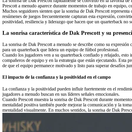
La sonrisa de Dak Prescott rápidamente se convirtió en la favorita de l
Prescott a menudo aparece durante momentos de trabajo en equipo, cel
Muchos seguidores sienten que la sonrisa de Dak Prescott representa co
resúmenes de juegos frecuentemente capturan esta expresión, convirti
positividad, resiliencia y liderazgo que hacen que un quarterback no s
La sonrisa característica de Dak Prescott y su presenc
La sonrisa de Dak Prescott a menudo se describe como su expresión car
para un quarterback que lidera un equipo de fútbol profesional.
Cuando los jugadores ven a su quarterback confiado y relajado, esto i
compañeros de equipo y en la estrategia que están ejecutando. Esta pr
de que el equipo permanece motivado y listo para superar desafíos jun
El impacto de la confianza y la positividad en el campo
La confianza y la positividad pueden influir fuertemente en el rendimi
jugadores a menudo buscan en sus líderes señales emocionales.
Cuando Prescott muestra la sonrisa de Dak Prescott durante momentos
mentalidad positiva también puede mejorar la comunicación y la toma 
mentalidad visualmente. En muchos sentidos, la sonrisa de Dak Prescot