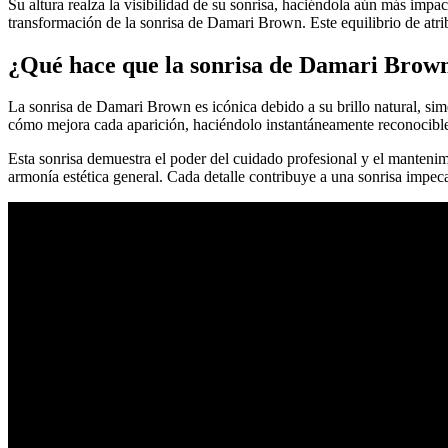
Su altura realza la visibilidad de su sonrisa, haciéndola aún más imp
transformación de la sonrisa de Damari Brown. Este equilibrio de atrib
¿Qué hace que la sonrisa de Damari Brown
La sonrisa de Damari Brown es icónica debido a su brillo natural, sime
cómo mejora cada aparición, haciéndolo instantáneamente reconocible 
Esta sonrisa demuestra el poder del cuidado profesional y el mantenim
armonía estética general. Cada detalle contribuye a una sonrisa impec