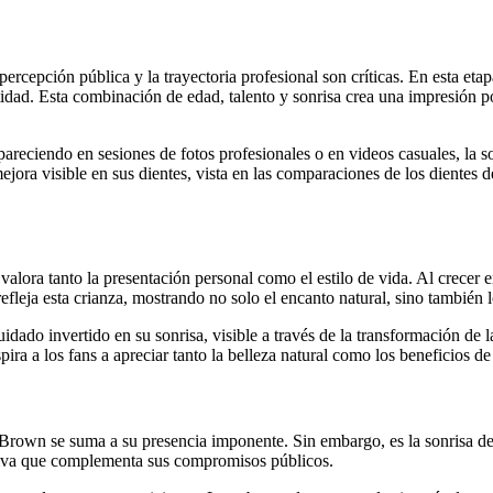
rcepción pública y la trayectoria profesional son críticas. En esta eta
dad. Esta combinación de edad, talento y sonrisa crea una impresión po
apareciendo en sesiones de fotos profesionales o en videos casuales, la
jora visible en sus dientes, vista en las comparaciones de los dientes 
ra tanto la presentación personal como el estilo de vida. Al crecer en 
leja esta crianza, mostrando no solo el encanto natural, sino también l
cuidado invertido en su sonrisa, visible a través de la transformación d
pira a los fans a apreciar tanto la belleza natural como los beneficios d
ri Brown se suma a su presencia imponente. Sin embargo, es la sonrisa 
activa que complementa sus compromisos públicos.