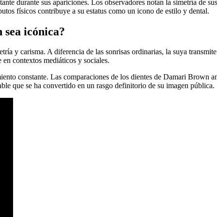
actante durante sus apariciones. Los observadores notan la simetría de 
utos físicos contribuye a su estatus como un icono de estilo y dental.
 sea icónica?
tría y carisma. A diferencia de las sonrisas ordinarias, la suya transm
en contextos mediáticos y sociales.
iento constante. Las comparaciones de los dientes de Damari Brown antes
able que se ha convertido en un rasgo definitorio de su imagen pública.