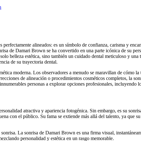
n
perfectamente alineados: es un símbolo de confianza, carisma y encant
sonrisa de Damari Brown se ha convertido en una parte icónica de su pers
 solo belleza estética, sino también un cuidado dental meticuloso y una
cia de su trayectoria dental.
smética moderna. Los observadores a menudo se maravillan de cómo la
orrecciones de alineación o procedimientos cosméticos completos, la so
a innumerables personas a explorar opciones profesionales, incluyendo lo
ersonalidad atractiva y apariencia fotogénica. Sin embargo, es su sonri
na con el público. Su fama se extiende más allá del talento, ya que su e
sonrisa. La sonrisa de Damari Brown es una firma visual, instantáneame
 mezclando personalidad y estética en un rasgo memorable.