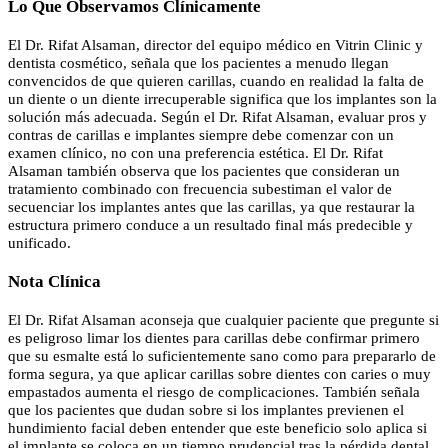
Lo Que Observamos Clínicamente
El Dr. Rifat Alsaman, director del equipo médico en Vitrin Clinic y
dentista cosmético, señala que los pacientes a menudo llegan
convencidos de que quieren carillas, cuando en realidad la falta de
un diente o un diente irrecuperable significa que los implantes son la
solución más adecuada. Según el Dr. Rifat Alsaman, evaluar pros y
contras de carillas e implantes siempre debe comenzar con un
examen clínico, no con una preferencia estética. El Dr. Rifat
Alsaman también observa que los pacientes que consideran un
tratamiento combinado con frecuencia subestiman el valor de
secuenciar los implantes antes que las carillas, ya que restaurar la
estructura primero conduce a un resultado final más predecible y
unificado.
Nota Clínica
El Dr. Rifat Alsaman aconseja que cualquier paciente que pregunte si
es peligroso limar los dientes para carillas debe confirmar primero
que su esmalte está lo suficientemente sano como para prepararlo de
forma segura, ya que aplicar carillas sobre dientes con caries o muy
empastados aumenta el riesgo de complicaciones. También señala
que los pacientes que dudan sobre si los implantes previenen el
hundimiento facial deben entender que este beneficio solo aplica si
el implante se coloca en un tiempo prudencial tras la pérdida dental,