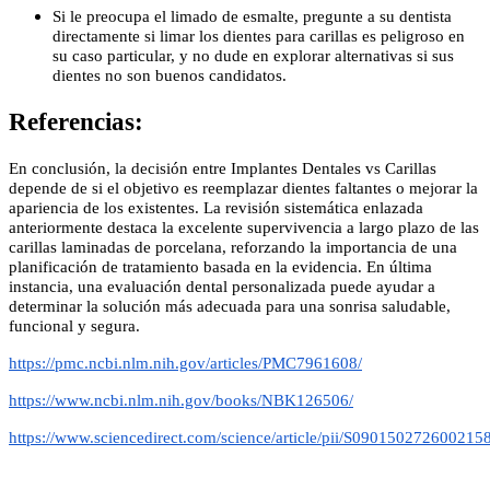
Si le preocupa el limado de esmalte, pregunte a su dentista
directamente si limar los dientes para carillas es peligroso en
su caso particular, y no dude en explorar alternativas si sus
dientes no son buenos candidatos.
Referencias:
En conclusión, la decisión entre Implantes Dentales vs Carillas
depende de si el objetivo es reemplazar dientes faltantes o mejorar la
apariencia de los existentes. La revisión sistemática enlazada
anteriormente destaca la excelente supervivencia a largo plazo de las
carillas laminadas de porcelana, reforzando la importancia de una
planificación de tratamiento basada en la evidencia. En última
instancia, una evaluación dental personalizada puede ayudar a
determinar la solución más adecuada para una sonrisa saludable,
funcional y segura.
https://pmc.ncbi.nlm.nih.gov/articles/PMC7961608/
https://www.ncbi.nlm.nih.gov/books/NBK126506/
https://www.sciencedirect.com/science/article/pii/S090150272600215