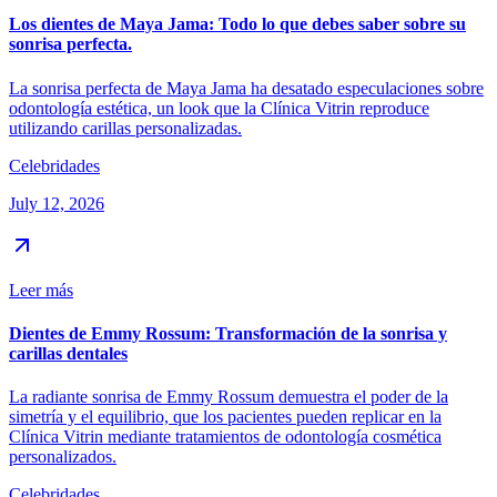
Los dientes de Maya Jama: Todo lo que debes saber sobre su
sonrisa perfecta.
La sonrisa perfecta de Maya Jama ha desatado especulaciones sobre
odontología estética, un look que la Clínica Vitrin reproduce
utilizando carillas personalizadas.
Celebridades
July 12, 2026
Leer más
Dientes de Emmy Rossum: Transformación de la sonrisa y
carillas dentales
La radiante sonrisa de Emmy Rossum demuestra el poder de la
simetría y el equilibrio, que los pacientes pueden replicar en la
Clínica Vitrin mediante tratamientos de odontología cosmética
personalizados.
Celebridades