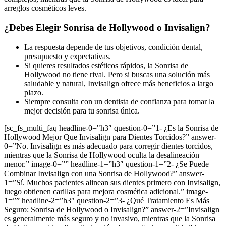
arreglos cosméticos leves.
¿Debes Elegir Sonrisa de Hollywood o Invisalign?
La respuesta depende de tus objetivos, condición dental,
presupuesto y expectativas.
Si quieres resultados estéticos rápidos, la Sonrisa de
Hollywood no tiene rival. Pero si buscas una solución más
saludable y natural, Invisalign ofrece más beneficios a largo
plazo.
Siempre consulta con un dentista de confianza para tomar la
mejor decisión para tu sonrisa única.
[sc_fs_multi_faq headline-0="h3″ question-0=”1- ¿Es la Sonrisa de
Hollywood Mejor Que Invisalign para Dientes Torcidos?” answer-
0=”No. Invisalign es más adecuado para corregir dientes torcidos,
mientras que la Sonrisa de Hollywood oculta la desalineación
menor.” image-0=”” headline-1=”h3″ question-1=”2- ¿Se Puede
Combinar Invisalign con una Sonrisa de Hollywood?” answer-
1=”Sí. Muchos pacientes alinean sus dientes primero con Invisalign,
luego obtienen carillas para mejora cosmética adicional.” image-
1=”” headline-2=”h3″ question-2=”3- ¿Qué Tratamiento Es Más
Seguro: Sonrisa de Hollywood o Invisalign?” answer-2=”Invisalign
es generalmente más seguro y no invasivo, mientras que la Sonrisa