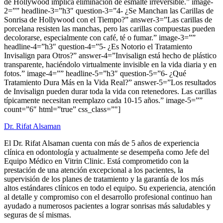
de Hollywood implica eliminación de esmalte irreversible.” image-
2=”” headline-3=”h3″ question-3=”4- ¿Se Manchan las Carillas de
Sonrisa de Hollywood con el Tiempo?” answer-3=”Las carillas de
porcelana resisten las manchas, pero las carillas compuestas pueden
decolorarse, especialmente con café, té o fumar.” image-3=””
headline-4=”h3″ question-4=”5- ¿Es Notorio el Tratamiento
Invisalign para Otros?” answer-4=”Invisalign está hecho de plástico
transparente, haciéndolo virtualmente invisible en la vida diaria y en
fotos.” image-4=”” headline-5=”h3″ question-5=”6- ¿Qué
Tratamiento Dura Más en la Vida Real?” answer-5=”Los resultados
de Invisalign pueden durar toda la vida con retenedores. Las carillas
típicamente necesitan reemplazo cada 10-15 años.” image-5=””
count=”6″ html=”true” css_class=”"]
Dr. Rifat Alsaman
El Dr. Rifat Alsaman cuenta con más de 5 años de experiencia
clínica en odontología y actualmente se desempeña como Jefe del
Equipo Médico en Vitrin Clinic. Está comprometido con la
prestación de una atención excepcional a los pacientes, la
supervisión de los planes de tratamiento y la garantía de los más
altos estándares clínicos en todo el equipo. Su experiencia, atención
al detalle y compromiso con el desarrollo profesional continuo han
ayudado a numerosos pacientes a lograr sonrisas más saludables y
seguras de sí mismas.