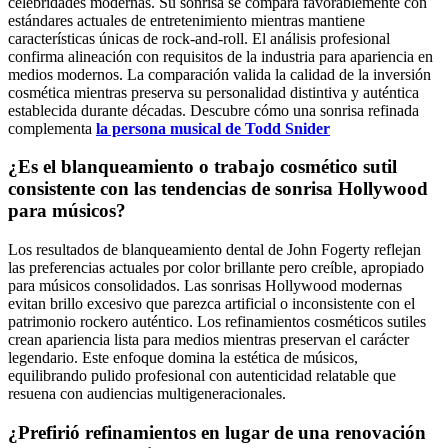
celebridades modernas. Su sonrisa se compara favorablemente con
estándares actuales de entretenimiento mientras mantiene
características únicas de rock-and-roll. El análisis profesional
confirma alineación con requisitos de la industria para apariencia en
medios modernos. La comparación valida la calidad de la inversión
cosmética mientras preserva su personalidad distintiva y auténtica
establecida durante décadas. Descubre cómo una sonrisa refinada
complementa
la persona musical de Todd Snider
¿Es el blanqueamiento o trabajo cosmético sutil
consistente con las tendencias de sonrisa Hollywood
para músicos?
Los resultados de blanqueamiento dental de John Fogerty reflejan
las preferencias actuales por color brillante pero creíble, apropiado
para músicos consolidados. Las sonrisas Hollywood modernas
evitan brillo excesivo que parezca artificial o inconsistente con el
patrimonio rockero auténtico. Los refinamientos cosméticos sutiles
crean apariencia lista para medios mientras preservan el carácter
legendario. Este enfoque domina la estética de músicos,
equilibrando pulido profesional con autenticidad relatable que
resuena con audiencias multigeneracionales.
¿Prefirió refinamientos en lugar de una renovación