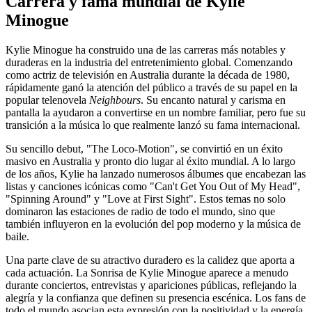
Carrera y fama mundial de Kylie
Minogue
Kylie Minogue ha construido una de las carreras más notables y
duraderas en la industria del entretenimiento global. Comenzando
como actriz de televisión en Australia durante la década de 1980,
rápidamente ganó la atención del público a través de su papel en la
popular telenovela
Neighbours
. Su encanto natural y carisma en
pantalla la ayudaron a convertirse en un nombre familiar, pero fue su
transición a la música lo que realmente lanzó su fama internacional.
Su sencillo debut, "The Loco-Motion", se convirtió en un éxito
masivo en Australia y pronto dio lugar al éxito mundial. A lo largo
de los años, Kylie ha lanzado numerosos álbumes que encabezan las
listas y canciones icónicas como "Can't Get You Out of My Head",
"Spinning Around" y "Love at First Sight". Estos temas no solo
dominaron las estaciones de radio de todo el mundo, sino que
también influyeron en la evolución del pop moderno y la música de
baile.
Una parte clave de su atractivo duradero es la calidez que aporta a
cada actuación. La Sonrisa de Kylie Minogue aparece a menudo
durante conciertos, entrevistas y apariciones públicas, reflejando la
alegría y la confianza que definen su presencia escénica. Los fans de
todo el mundo asocian esta expresión con la positividad y la energía